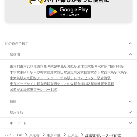
他の条件で探す
勤務地
東京都
東京23区
江東区
亀戸駅
越中島駅
潮見駅
新木場駅
亀戸水神駅
門前仲町駅
木場駅
東陽町駅
南砂町駅
豊洲駅
辰巳駅
清澄白河駅
住吉駅
森下駅
西大島駅
大島駅
東大島駅
東京国際クルーズターミナル駅
テレコムセンター駅
青海駅
東京ビッグサイト駅
有明駅
有明テニスの森駅
市場前駅
新豊洲駅
東雲駅
国際展示場駅
東京テレポート駅
特徴
雇用形態
キーワード
バイトTOP
東京都
東京23区
江東区
建設現場リーダー(管理)