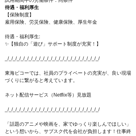
試用期間中の労働条件：同条件
待遇・福利厚生
【保険制度】
雇用保険、労災保険、健康保険、厚生年金
待遇・福利厚生:
✨【独自の「遊び」サポート制度が充実！】
_/_/_/_/_/_/_/_/_/_/_/_/_/_/_/_/_/_/_/_/_/_/_/_/
東海ビコーでは、社員のプライベートの充実が、良い現場
づくりに繋がると考えています。
ネット配信サービス（Netflix等）見放題
_/_/_/_/_/_/_/_/_/_/_/_/_/_/_/_/_/_/_/_/_/_/_/_/
「話題のアニメや映画を、家でゆっくり楽しんでほしい」
という想いから、サブスク代を会社が負担します！仕事終