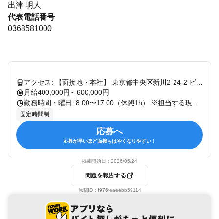
出津 明人
代表電話番号
0368581000
アクセス: 【面接地・本社】 東京都中央区新川2-24-2 ビコービル2F （最寄駅：東京メトロ日比谷線・JR京葉線「八丁堀駅」、東京メトロ東西線・日比谷線「茅場町駅」など） ※実際の勤務地は都内中心の各現場（直行直帰OK）となります。
月給400,000円～600,000円
勤務時間・曜日: 8:00〜17:00（休憩1h） ※担当する現場によって1時間程度前後する可能性がございます。 勤務時間の希望は考慮の上で決定いたしますのでご安心ください。
固定時間制
応募へ
応募が早いほど面接もはやくなりやすい！
掲載開始日：
2026/05/24
問題を報告する
原稿ID：
f976feaeebb59114