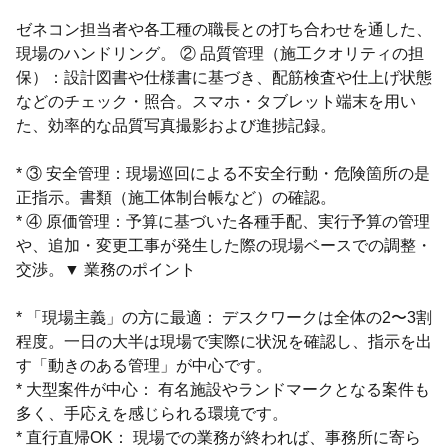
ゼネコン担当者や各工種の職長との打ち合わせを通した、
現場のハンドリング。 ② 品質管理（施工クオリティの担
保）：設計図書や仕様書に基づき、配筋検査や仕上げ状態
などのチェック・照合。スマホ・タブレット端末を用い
た、効率的な品質写真撮影および進捗記録。
* ③ 安全管理：現場巡回による不安全行動・危険箇所の是
正指示。書類（施工体制台帳など）の確認。
* ④ 原価管理：予算に基づいた各種手配、実行予算の管理
や、追加・変更工事が発生した際の現場ベースでの調整・
交渉。▼ 業務のポイント
* 「現場主義」の方に最適： デスクワークは全体の2〜3割
程度。一日の大半は現場で実際に状況を確認し、指示を出
す「動きのある管理」が中心です。
* 大型案件が中心： 有名施設やランドマークとなる案件も
多く、手応えを感じられる環境です。
* 直行直帰OK： 現場での業務が終われば、事務所に寄ら