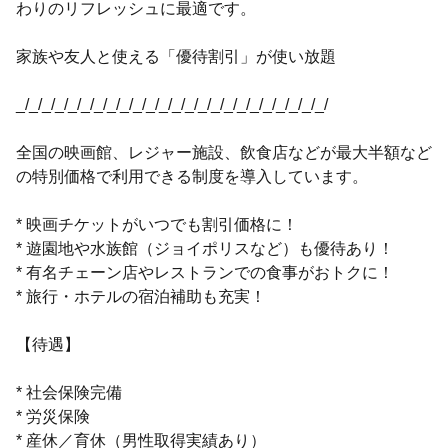
わりのリフレッシュに最適です。
家族や友人と使える「優待割引」が使い放題
_/_/_/_/_/_/_/_/_/_/_/_/_/_/_/_/_/_/_/_/_/_/_/_/
全国の映画館、レジャー施設、飲食店などが最大半額など
の特別価格で利用できる制度を導入しています。
* 映画チケットがいつでも割引価格に！
* 遊園地や水族館（ジョイポリスなど）も優待あり！
* 有名チェーン店やレストランでの食事がおトクに！
* 旅行・ホテルの宿泊補助も充実！
【待遇】
* 社会保険完備
* 労災保険
* 産休／育休（男性取得実績あり）