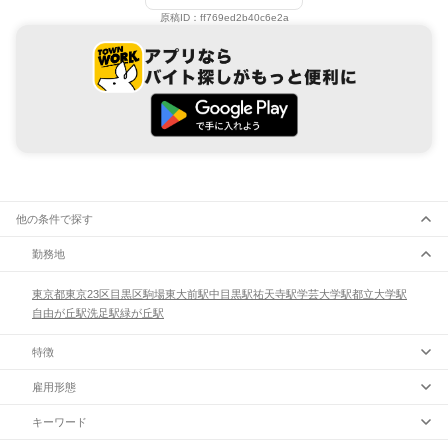
原稿ID：
ff769ed2b40c6e2a
他の条件で探す
勤務地
東京都
東京23区
目黒区
駒場東大前駅
中目黒駅
祐天寺駅
学芸大学駅
都立大学駅
自由が丘駅
洗足駅
緑が丘駅
特徴
雇用形態
キーワード