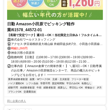
日勤 Amazon小田原でピッキング軽作
業/61578_44572-01
【長期で安定ワーク】週3日～OK！当社限定土日休み！フルタイム＆長
期で活躍できる軽作業スタッフ
株式会社ワールドスタッフィング
アクセス 伊豆箱根鉄道大雄山線 井細田徒歩約7分、小田急小田原線
足柄（神奈川県）徒歩約13分 /車・バイク(125cc迄)・自転車通勤OK
時給1,260円
神奈川県小田原市
勤務時間 【日勤】 (1)08:00～17:00 (2)08:00～19:00 (3)09:00～
18:00 (4)09:00～20:00 (5)10:00～19:00 (6)12:00～21:00 ...
仕事内容 【 Amazon倉庫での簡単作業！ 】 ＼週3日～OK！日勤専属
のお仕事／ Amazon小田原物流センターで、 商品の棚入れやピッキ
ングなどをお任せします！ ━━━━━━━━━━━━━━...
業界未経験者歓迎
副業・WワークOK
主婦・主夫歓迎
フリーター歓迎
バイク通勤OK
シフト自由
学歴不問
固定時間制
平日のみOK
転勤なし
経験不問
未経験者歓迎
午前
経験者歓迎
残業なし
即日払いOK
研修あり
夕方
ブランクOK
交通費支給
同じ企業の求人