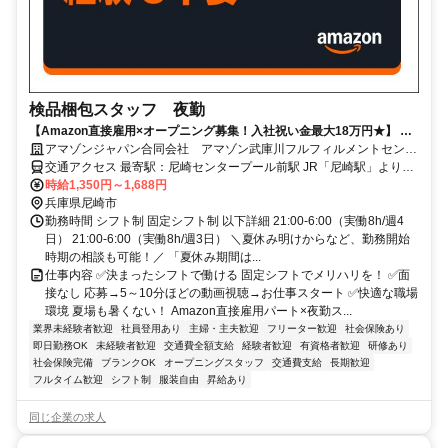
検品梱包スタッフ 夜勤
【Amazon直接雇用×オープニング募集！入社祝い金最大18万円★】 髪
型・髪色自由＊未経験OK！長期で安定雇用可能！時給UP！
アマゾンジャパン合同会社 アマゾン武庫川フルフィルメントセンタ
ー
交通アクセス 最寄駅：尼崎センタープール前駅 JR「尼崎駅」よりシ
ャトルバス約30分 阪急「西宮北口駅」よりシャトルバス約30分
時給1,350円～1,688円
JR「三ノ宮駅」よりシャトルバス約40分 ※シャトルバス運行あり ※
兵庫県尼崎市
自転車通勤可 ※自動車通勤可 ※バイク通勤不可
勤務時間 シフト制 固定シフト制 以下詳細 21:00-6:00（実働8h/週4
日） 21:00-6:00（実働8h/週3日） ＼夏休み明けからなど、勤務開始
時期の相談も可能！／ 「夏休み期間は...
仕事内容 ✅決まったシフトで働ける 固定シフトでメリハリを！ ✅面
接なし 応募→5～10分ほどの動画視聴→お仕事スタート ✅快適な職場
環境 夏場も暑くない！ Amazon直接雇用パート×夜勤ス...
業界未経験者歓迎
社員登用あり
主婦・主夫歓迎
フリーター歓迎
社会保険あり
即日勤務OK
未経験者歓迎
交通費全額支給
経験者歓迎
有資格者歓迎
研修あり
社会保険完備
ブランクOK
オープニングスタッフ
交通費支給
長期歓迎
フルタイム歓迎
シフト制
服装自由
昇給あり
同じ企業の求人