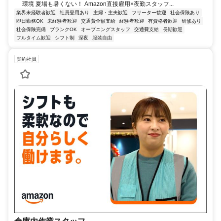
環境 夏場も暑くない！ Amazon直接雇用×夜勤スタッフ...
業界未経験者歓迎
社員登用あり
主婦・主夫歓迎
フリーター歓迎
社会保険あり
即日勤務OK
未経験者歓迎
交通費全額支給
経験者歓迎
有資格者歓迎
研修あり
社会保険完備
ブランクOK
オープニングスタッフ
交通費支給
長期歓迎
フルタイム歓迎
シフト制
深夜
服装自由
契約社員