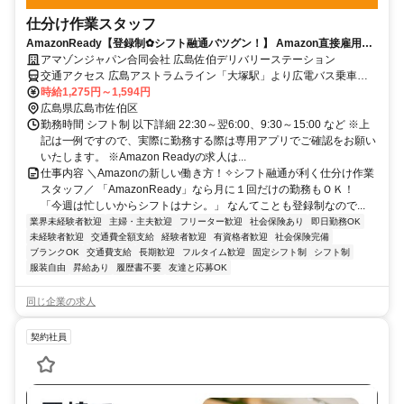
仕分け作業スタッフ
AmazonReady【登録制✿シフト融通バツグン！】 Amazon直接雇用の
レア求人！自分のペースでシフトIN♪未経験OK◎服装・髪型・髪色自
アマゾンジャパン合同会社 広島佐伯デリバリーステーション
由！
交通アクセス 広島アストラムライン「大塚駅」より広電バス乗車、
「 こころ第三産業用地」下車 ※シャトルバス運行なし ※自転車通勤
時給1,275円～1,594円
可 ※車、バイク通勤可
広島県広島市佐伯区
勤務時間 シフト制 以下詳細 22:30～翌6:00、9:30～15:00 など ※上
記は一例ですので、実際に勤務する際は専用アプリでご確認をお願い
いたします。 ※Amazon Readyの求人は...
仕事内容 ＼Amazonの新しい働き方！✧シフト融通が利く仕分け作業
スタッフ／ 「AmazonReady」なら月に１回だけの勤務もＯＫ！
「今週は忙しいからシフトはナシ。」 なんてことも登録制なので...
業界未経験者歓迎
主婦・主夫歓迎
フリーター歓迎
社会保険あり
即日勤務OK
未経験者歓迎
交通費全額支給
経験者歓迎
有資格者歓迎
社会保険完備
ブランクOK
交通費支給
長期歓迎
フルタイム歓迎
固定シフト制
シフト制
服装自由
昇給あり
履歴書不要
友達と応募OK
同じ企業の求人
契約社員