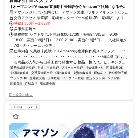
倉庫内作業スタッフ
【オープニングAmazon直雇用】未経験からAmazon正社員になるチャ
アマゾンジャパン合同会社 アマゾン武庫川フルフィルメントセンタ
ンス！ 入社祝い金“最大18万円”の特別キャンペーン実施中◎髪色自由◎
ー
交通アクセス 最寄駅：尼崎センタープール前駅 JR「尼崎駅」よりシ
ャトルバス約30分 阪急「西宮北口駅」よりシャトルバス約30分
時給1,350円～1,688円
JR「三ノ宮駅」よりシャトルバス約40分 ※シャトルバス運行あり ※
兵庫県尼崎市
自転車通勤可 ※自動車通勤可 ※バイク通勤不可
勤務時間 シフト制 以下詳細 8:00-17:00（実働8h/週5日） 9:00-
18:00（実働8h/週5日） 12:00-21:00（実働8h/週5日） ・入社開始が
7/3～のトレーニング先...
仕事内容 ＼業務未経験OK✧Amazonの倉庫内作業スタッフ／ ∴‥∵‥
∴‥∵‥∴‥∴∴‥∴‥∵‥∴‥∵‥∴‥∴∵‥∴‥∵‥ 物流拠点におけ
る商品の入荷から出荷工程で発生する 検品、棚入れ、ピッキング...
業界未経験者歓迎
主婦・主夫歓迎
フリーター歓迎
社会保険あり
即日勤務OK
未経験者歓迎
交通費全額支給
経験者歓迎
有資格者歓迎
研修あり
社会保険完備
ブランクOK
交通費支給
長期歓迎
フルタイム歓迎
固定シフト制
シフト制
服装自由
昇給あり
履歴書不要
同じ企業の求人
アルバイト・パート