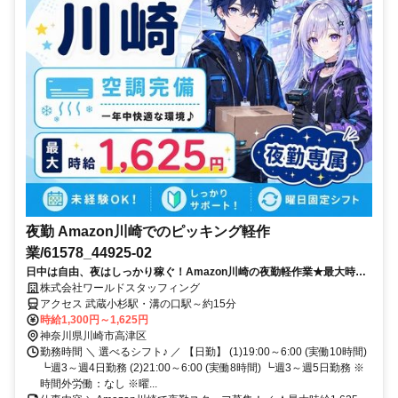
夜勤 Amazon川崎でのピッキング軽作
業/61578_44925-02
日中は自由、夜はしっかり稼ぐ！Amazon川崎の夜勤軽作業★最大時給
1,625円！
株式会社ワールドスタッフィング
アクセス 武蔵小杉駅・溝の口駅～約15分
時給1,300円～1,625円
神奈川県川崎市高津区
勤務時間 ＼ 選べるシフト♪ ／ 【日勤】 (1)19:00～6:00 (実働10時間)
┗週3～週4日勤務 (2)21:00～6:00 (実働8時間) ┗週3～週5日勤務 ※
時間外労働：なし ※曜...