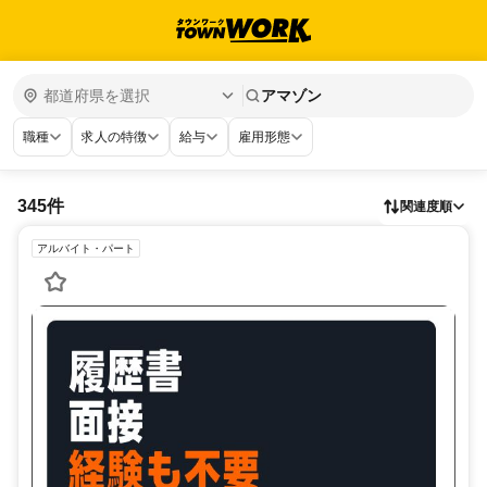
アマゾン
職種
求人の特徴
給与
雇用形態
345件
関連度順
アルバイト・パート