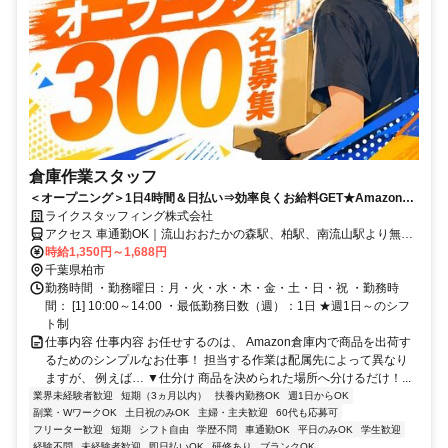
倉庫作業スタッフ
＜オープニング＞1日4時間＆日払い⇒効率良くお給料GET★Amazonの
倉庫作業スタッフ募集！◎週1◎日払い◎髪色自由
ライクスタッフィング株式会社
アクセス 車通勤OK｜流山おおたかの森駅、柏駅、南流山駅より無料
送迎バスあり
時給1,350円～1,688円
千葉県柏市
勤務時間 ・勤務曜日：月・火・水・木・金・土・日・祝 ・勤務時
間： [1] 10:00～14:00 ・最低勤務日数（週）：1日 ★週1日～のシフ
ト制
仕事内容 仕事内容 お任せするのは、 Amazon倉庫内で商品を出荷す
るためのシンプルなお仕事！ 担当する作業は配属先によって異なり
ますが、 例えば… ▼仕分け 商品を決められた場所へ分けるだけ！...
業界未経験者歓迎
短期（3ヵ月以内）
扶養内勤務OK
週1日からOK
副業・WワークOK
土日祝のみOK
主婦・主夫歓迎
60代も応募可
フリーター歓迎
短期
シフト自由
学歴不問
車通勤OK
平日のみOK
学生歓迎
経験不問
未経験者歓迎
即日払いOK
研修あり
ブランクOK