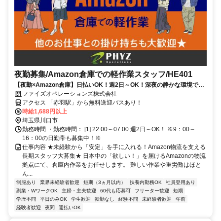
夜勤募集/Amazon倉庫での軽作業スタッフ/HE401
【夜勤×Amazon倉庫】日払いOK！週2日～OK！深夜の静かな環境でモ
クモク簡単作業！
ファイズオペレーションズ株式会社
アクセス 「赤羽駅」から無料送迎バスあり！
時給1,688円以上
埼玉県川口市
勤務時間 ・勤務時間： [1] 22:00～07:00 週2日～OK！ ※9：00～
16：00の日勤帯も募集中！※
仕事内容 ★未経験から「安定」を手に入れる！Amazon物流を支える
長期スタッフ大募集★ 日本中の「欲しい！」を届けるAmazonの物流
拠点にて、倉庫内作業をお任せします。 難しい作業や重労働はほと
ん...
制服あり
業界未経験者歓迎
短期（3ヵ月以内）
扶養内勤務OK
社員登用あり
副業・WワークOK
主婦・主夫歓迎
60代も応募可
フリーター歓迎
短期
学歴不問
平日のみOK
学生歓迎
転勤なし
経験不問
未経験者歓迎
午前
経験者歓迎
夜間
週払いOK