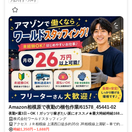
アルバイト・パート
Amazon相模原で夜勤の梱包作業/61578_45441-02
夜勤×週3日～OK！ガッツリ稼ぎたい派にオススメ★最大時給時給1688
円！軽作業デビュー・夜勤デビューも大歓迎★
株式会社ワールドスタッフィング
アクセス ＪＲ相模線 上溝西口徒歩約35分 JR相模線上溝駅～車で約
10分／車･バイク･自転車通勤OK／相模原･橋本駅～無料送迎バス有り
時給1,350円～1,688円