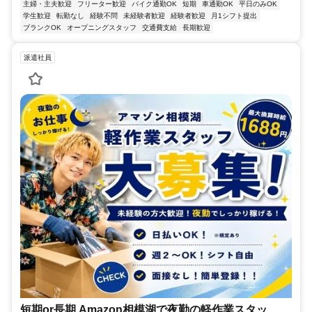
主婦・主夫歓迎
フリーター歓迎
バイク通勤OK
短期
車通勤OK
平日のみOK
学生歓迎
転勤なし
経験不問
未経験者歓迎
経験者歓迎
月1シフト提出
ブランクOK
オープニングスタッフ
交通費支給
長期歓迎
派遣社員
短期or長期 Amazon相模湖で夜勤の軽作業スタッ