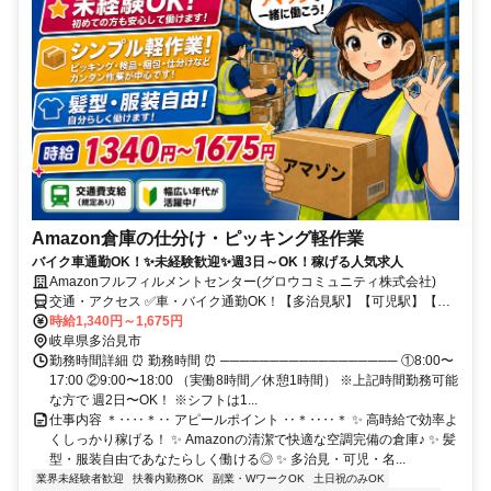
Amazon倉庫の仕分け・ピッキング軽作業
バイク車通勤OK！✨未経験歓迎✨週3日～OK！稼げる人気求人
Amazonフルフィルメントセンター(グロウコミュニティ株式会社)
交通・アクセス ✅️車・バイク通勤OK！【多治見駅】【可児駅】【名
古屋駅】からAmazon専用無料送迎バスあり！
時給1,340円～1,675円
岐阜県多治見市
勤務時間詳細 ⏰ 勤務時間 ⏰ ────────────────── ①8:00〜
17:00 ②9:00〜18:00 （実働8時間／休憩1時間） ※上記時間勤務可能
な方で 週2日〜OK！ ※シフトは1...
仕事内容 ＊‥‥＊‥ アピールポイント ‥＊‥‥＊ ✨ 高時給で効率よ
くしっかり稼げる！ ✨ Amazonの清潔で快適な空調完備の倉庫♪ ✨ 髪
型・服装自由であなたらしく働ける◎ ✨ 多治見・可児・名...
業界未経験者歓迎
扶養内勤務OK
副業・WワークOK
土日祝のみOK