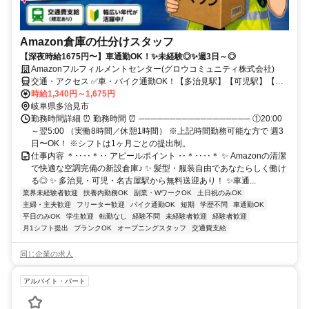
Amazon倉庫の仕分けスタッフ
【深夜時給1675円〜】車通勤OK！✨未経験◎✨週3日～◎
Amazonフルフィルメントセンター(グロウコミュニティ株式会社)
交通・アクセス ✅️車・バイク通勤OK！【多治見駅】【可児駅】【名
古屋駅】からAmazon専用無料送迎バスあり！
時給1,340円～1,675円
岐阜県多治見市
勤務時間詳細 ⏰ 勤務時間 ⏰ ────────────────── ①20:00
～翌5:00 （実働8時間／休憩1時間） ※上記時間勤務可能な方で 週3
日〜OK！ ※シフトは1ヶ月ごとの提出制。
仕事内容 ＊‥‥＊‥ アピールポイント ‥＊‥‥＊ ✨ Amazonの清潔
で快適な空調完備の新設倉庫♪ ✨ 髪型・服装自由であなたらしく働け
る◎ ✨ 多治見・可児・名古屋駅から無料送迎あり！ ✨️車通...
業界未経験者歓迎
扶養内勤務OK
副業・WワークOK
土日祝のみOK
主婦・主夫歓迎
フリーター歓迎
バイク通勤OK
短期
学歴不問
車通勤OK
平日のみOK
学生歓迎
転勤なし
経験不問
未経験者歓迎
経験者歓迎
月1シフト提出
ブランクOK
オープニングスタッフ
交通費支給
同じ企業の求人
アルバイト・パート