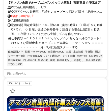
【アマゾン倉庫でオープニングスタッフ大募集】 夜勤専属で月収28万円
以上も可能。 週3日〜／WワークOK！冷暖房完備の最新倉庫でかんたん
株式会社山崎物流サービス
軽作業。
交通アクセス 最寄駅：尼崎センタープール前駅 ✅ 阪神「尼崎センタ
ープール前駅」 から徒歩約10分 ✅ 各駅から無料シャトルバスあり
時給1,688円以上
（JR尼崎駅・阪急西宮北口駅・ JR三ノ宮駅から約30〜40分） ✅ 自
兵庫県尼崎市
転車通勤・自動車通勤OK （バイク通勤は不可）
勤務時間 固定時間制 21:00～翌6:00（実働8時間） ◇ 週3日から勤務
OKです。 ◇ 日雇い派遣の例外要件に 該当する場合は週2日も相談
可。 ✨夜勤ワンシフトだから生活リズムを作りやすい...
仕事内容 ✧˖° ＰＯＩＮＴ °˖✧ ＼☆＼ ／☆／ みんな一緒のスタート！
超キレイな最新倉庫で オープニング大募集！ ／☆／ ＼☆＼ ＝＝＝＝
＝＝＝＝＝＝＝＝＝ 8月・9月に新規スタートする ...
飲食割引あり
副業・WワークOK
土日祝のみOK
主婦・主夫歓迎
準夜勤
長期
フリーター歓迎
社会保険あり
バイク通勤OK
シフト自由
学歴不問
即日勤務OK
固定時間制
平日のみOK
経験不問
夜間
職種変更なし
研修あり
社会保険完備
ブランクOK
同じ企業の求人
アルバイト・パート