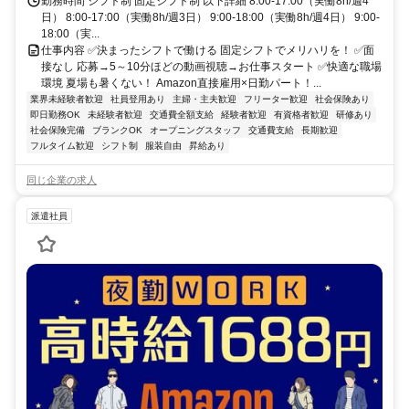
自転車通勤可 ※自動車通勤可 ※バイク通勤不可
勤務時間 シフト制 固定シフト制 以下詳細 8:00-17:00（実働8h/週4
日） 8:00-17:00（実働8h/週3日） 9:00-18:00（実働8h/週4日） 9:00-
18:00（実...
仕事内容 ✅決まったシフトで働ける 固定シフトでメリハリを！ ✅面
接なし 応募→5～10分ほどの動画視聴→お仕事スタート ✅快適な職場
環境 夏場も暑くない！ Amazon直接雇用×日勤パート！...
業界未経験者歓迎
社員登用あり
主婦・主夫歓迎
フリーター歓迎
社会保険あり
即日勤務OK
未経験者歓迎
交通費全額支給
経験者歓迎
有資格者歓迎
研修あり
社会保険完備
ブランクOK
オープニングスタッフ
交通費支給
長期歓迎
フルタイム歓迎
シフト制
服装自由
昇給あり
同じ企業の求人
派遣社員