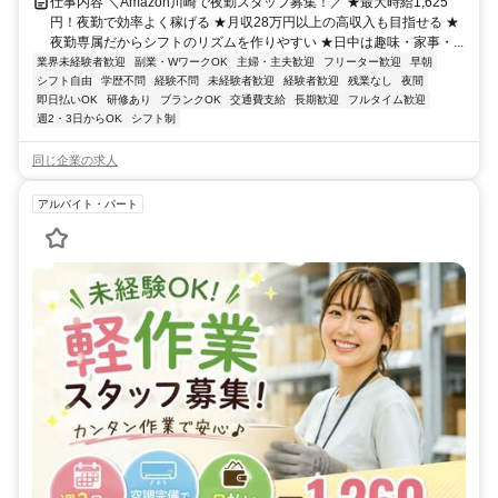
仕事内容 ＼Amazon川崎で夜勤スタッフ募集！／ ★最大時給1,625
円！夜勤で効率よく稼げる ★月収28万円以上の高収入も目指せる ★
夜勤専属だからシフトのリズムを作りやすい ★日中は趣味・家事・...
業界未経験者歓迎
副業・WワークOK
主婦・主夫歓迎
フリーター歓迎
早朝
シフト自由
学歴不問
経験不問
未経験者歓迎
経験者歓迎
残業なし
夜間
即日払いOK
研修あり
ブランクOK
交通費支給
長期歓迎
フルタイム歓迎
週2・3日からOK
シフト制
同じ企業の求人
アルバイト・パート