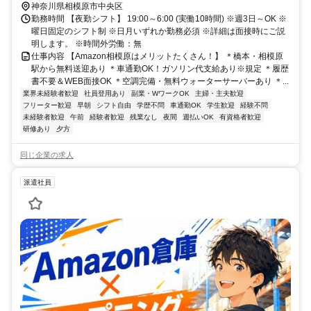
神奈川県相模原市中央区
勤務時間 【夜勤シフト】 19:00～6:00 (実働10時間) ※週3日～OK ※
曜日固定のシフト制 ※日月いずれか勤務必須 ※詳細は面接時にご説
明します。 ※時間外労働：無
仕事内容 【Amazon相模原はメリットたくさん！】 ＊橋本・相模原
駅から無料送迎あり ＊車通勤OK！ガソリン代支給あり※規定 ＊履歴
書不要＆WEB面接OK ＊空調完備・無料ウォーターサーバーあり ＊...
業界未経験者歓迎
社員登用あり
副業・WワークOK
主婦・主夫歓迎
フリーター歓迎
早朝
シフト自由
学歴不問
車通勤OK
学生歓迎
経験不問
未経験者歓迎
午前
経験者歓迎
残業なし
夜間
週払いOK
有資格者歓迎
研修あり
夕方
同じ企業の求人
派遣社員