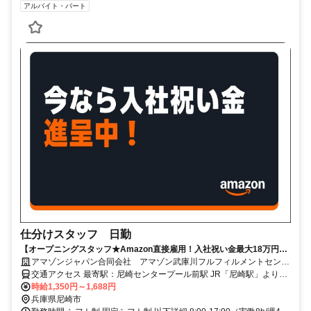
アルバイト・パート
仕分けスタッフ 日勤
【オープニングスタッフ★Amazon直接雇用！入社祝い金最大18万円】
髪型・髪色自由＊未経験OK！長期で安定雇用可能！
アマゾンジャパン合同会社 アマゾン武庫川フルフィルメントセンタ
ー
交通アクセス 最寄駅：尼崎センタープール前駅 JR「尼崎駅」よりシ
ャトルバス約30分 阪急「西宮北口駅」よりシャトルバス約30分
時給1,350円～1,688円
JR「三ノ宮駅」よりシャトルバス約40分 ※シャトルバス運行あり ※
兵庫県尼崎市