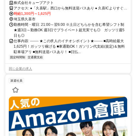
ア完備◎
株式会社キューブアクト
アクセス: ●「久喜駅」西口から無料送迎バスあり ● 久喜ICよりすぐ☆
●「鷲宮駅」車で9分、 ●「久喜駅」「東鷲宮駅」より車で10分、 ※
時給1,300円～1,625円
車・バイク通勤OK ┗無料駐車場完備＆ガソリン代支給（規定あり）
埼玉県久喜市
幸手市、白岡市、加須市からマイカー通勤の方や 近隣にお住まいの
勤務時間・曜日: 21:00～翌6:00 ※土日どちらかを含む希望シフト制
方が多数活躍中☆
★週3日～勤務OK 週3日でプライベート超充実でも◎ ガッツリ週5
日も◎
仕事内容: ------- ★この求人のイチオシポイント★------- ■高時給最大
1,625円！ガッツリ稼げる ■車通勤OK！ガソリン代支給(規定)＆無料
駐車場アリ ■無料送迎バスあり！ ■日払...
固定時間制
交通費支給
同じ企業の求人
派遣社員