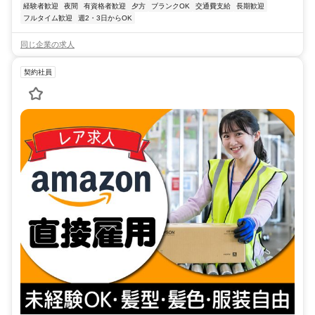
経験者歓迎
夜間
有資格者歓迎
夕方
ブランクOK
交通費支給
長期歓迎
フルタイム歓迎
週2・3日からOK
同じ企業の求人
契約社員