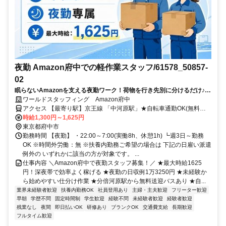
夜勤 Amazon府中での軽作業スタッフ/61578_50857-
02
眠らないAmazonを支える夜勤ワーク！荷物を行き先別に分けるだけ♪最
大時給1625円＆週3日～OK！
ワールドスタッフィング Amazon府中
アクセス 【最寄り駅】京王線 「中河原駅」★自転車通勤OK(無料駐
輪場あり)
時給1,300円～1,625円
東京都府中市
勤務時間 【夜勤】 ・22:00～7:00(実働8h、休憩1h) ┗週3日～勤務
OK ※時間外労働：無 ※扶養内勤務ご希望の場合は 下記の日雇い派遣
例外の いずれかに該当の方が対象です。 ...
仕事内容 ＼Amazon府中で夜勤スタッフ募集！／ ★最大時給1625
円！深夜帯で効率よく稼げる ★夜勤の日収例1万3250円 ★未経験か
ら始めやすい仕分け作業 ★分倍河原駅から無料送迎バスあり ★自...
業界未経験者歓迎
扶養内勤務OK
社員登用あり
主婦・主夫歓迎
フリーター歓迎
早朝
学歴不問
固定時間制
学生歓迎
経験不問
未経験者歓迎
経験者歓迎
残業なし
夜間
即日払いOK
研修あり
ブランクOK
交通費支給
長期歓迎
フルタイム歓迎