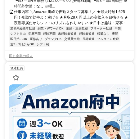
┗週3～週4日勤務 (2)21:00～6:00 (実働8時間) ┗週3～週5日勤務 ※
時間外労働：なし ※曜...
仕事内容 ＼Amazon川崎で夜勤スタッフ募集！／ ★最大時給1,625
円！夜勤で効率よく稼げる ★月収28万円以上の高収入も目指せる ★
夜勤専属だからシフトのリズムを作りやすい ★日中は趣味・家事・...
業界未経験者歓迎
副業・WワークOK
主婦・主夫歓迎
フリーター歓迎
早朝
シフト自由
学歴不問
経験不問
未経験者歓迎
経験者歓迎
残業なし
夜間
即日払いOK
研修あり
ブランクOK
交通費支給
長期歓迎
フルタイム歓迎
週2・3日からOK
シフト制
同じ企業の求人
派遣社員