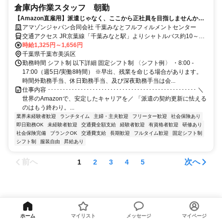
倉庫内作業スタッフ 朝勤
【Amazon直雇用】派遣じゃなく、ここから正社員を目指しませんか？
月収22万円可／年休120日／安全第一の職場環境
アマゾンジャパン合同会社 千葉みなとフルフィルメントセンター
交通アクセス JR京葉線「千葉みなと駅」よりシャトルバス約10～15
分 JR総武線本線「千葉駅」よりシャトルバス約20～30分 ※シャトル
時給1,325円～1,656円
バス運行あり ※自転車通勤可 ※車通勤可、バイク通勤不可
千葉県千葉市美浜区
勤務時間 シフト制 以下詳細 固定シフト制 〈シフト例〉 ・8:00 -
17:00（週5日/実働8時間） ※早出、残業を命じる場合があります。
時間外勤務手当、休日勤務手当、及び深夜勤務手当は会...
仕事内容 ･･････････････････････････････････････････････････ ＼
世界のAmazonで、安定したキャリアを／ 「派遣の契約更新に怯える
のはもう終わり。...
業界未経験者歓迎
ランチタイム
主婦・主夫歓迎
フリーター歓迎
社会保険あり
即日勤務OK
未経験者歓迎
交通費全額支給
経験者歓迎
有資格者歓迎
研修あり
社会保険完備
ブランクOK
交通費支給
長期歓迎
フルタイム歓迎
固定シフト制
シフト制
服装自由
昇給あり
前へ
次へ
1
2
3
4
5
アマゾンのアルバイト・バイト求人情報一覧
ホーム
マイリスト
メッセージ
マイページ
求人の詳細を表示