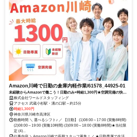
Amazon川崎で日勤の倉庫内軽作業/61578_44925-01
未経験からAmazonで働こう！日勤のみ×時給1,300円★空調完備の快適
倉庫でシンプル作業！
株式会社ワールドスタッフィング
アクセス 武蔵小杉駅・溝の口駅～約15分
時給1,300円
神奈川県川崎市高津区
勤務時間 ＼ 選べるシフト♪ ／ 【日勤】 (1)08:00～17:00 (実働8時間)
(2)08:00～19:00 (実働10時間) (3)09:00～18:00 (実働8時間)★当社限
定 (4)...
仕事内容 ＼Amazon川崎で長期スタッフ募集！／ ★日勤専属で生活