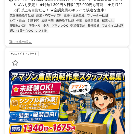
リズムも安定！ ★時給1,300円＆日収1万3,000円も可能！ ★月収22
万円以上も目指せる！ ★空調完備のキレイで快適な倉庫！ ...
業界未経験者歓迎
副業・WワークOK
主婦・主夫歓迎
フリーター歓迎
シフト自由
学歴不問
経験不問
未経験者歓迎
午前
経験者歓迎
残業なし
即日払いOK
研修あり
夕方
ブランクOK
交通費支給
長期歓迎
フルタイム歓迎
週2・3日からOK
シフト制
同じ企業の求人
アルバイト・パート