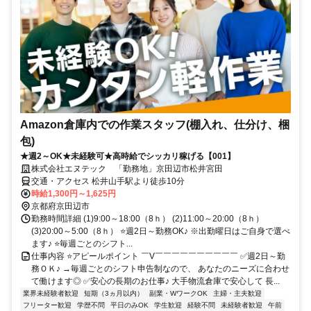
Amazon倉庫内での作業スタッフ(棚入れ、仕分け、梱
包)
★週2～OK★未経験可★高時給でシッカリ稼げる【001】
株式会社エヌテック 「勤務地」京田辺市松井宮田
交通・アクセス 松井山手駅より徒歩10分
時給1,300円～1,625円
京都府京田辺市
勤務時間詳細 (1)9:00～18:00（8ｈ） (2)11:00～20:00（8ｈ）
(3)20:00～5:00（8ｈ） ⭐週2日～勤務OK♪ ※出勤曜日はご自身で選べ
ます♪ ⭐毎週ごとのシフト...
仕事内容 ⭐アピールポイント ￣V￣￣￣￣￣￣￣￣￣￣ ✅週2日～勤
務ＯＫ♪ →毎週ごとのシフト申告制なので、 あなたのニーズに合わせ
て働けます◎ ✅安心の長期のお仕事♪ 大手物流倉庫で安心して 長...
業界未経験者歓迎
短期（3ヵ月以内）
副業・WワークOK
主婦・主夫歓迎
フリーター歓迎
学歴不問
平日のみOK
学生歓迎
経験不問
未経験者歓迎
午前