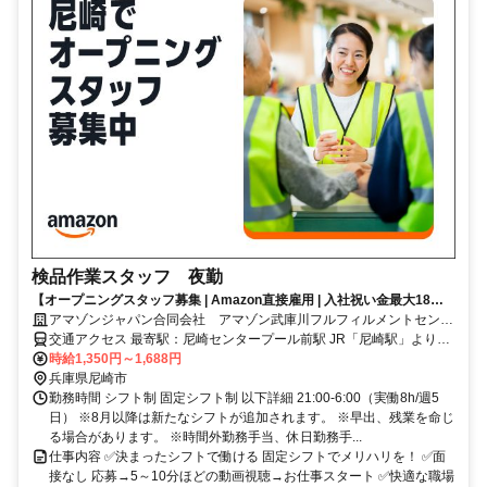
検品作業スタッフ 夜勤
【オープニングスタッフ募集 | Amazon直接雇用 | 入社祝い金最大18万
円★】 朝弱いなら夜働くのもアリ？勤続期間によって昇給アリ♪長期で
アマゾンジャパン合同会社 アマゾン武庫川フルフィルメントセンタ
安定！
ー
交通アクセス 最寄駅：尼崎センタープール前駅 JR「尼崎駅」よりシ
ャトルバス約30分 阪急「西宮北口駅」よりシャトルバス約30分
時給1,350円～1,688円
JR「三ノ宮駅」よりシャトルバス約40分 ※シャトルバス運行あり ※
兵庫県尼崎市
自転車通勤可 ※自動車通勤可 ※バイク通勤不可
勤務時間 シフト制 固定シフト制 以下詳細 21:00-6:00（実働8h/週5
日） ※8月以降は新たなシフトが追加されます。 ※早出、残業を命じ
る場合があります。 ※時間外勤務手当、休日勤務手...
仕事内容 ✅決まったシフトで働ける 固定シフトでメリハリを！ ✅面
接なし 応募→5～10分ほどの動画視聴→お仕事スタート ✅快適な職場