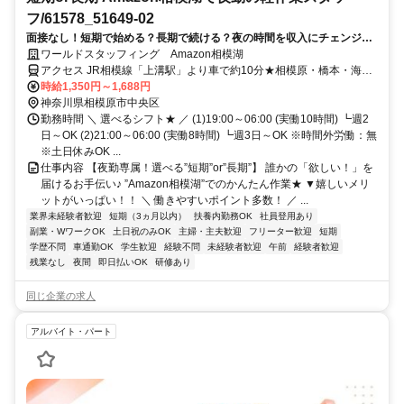
フ/61578_51649-02
面接なし！短期で始める？長期で続ける？夜の時間を収入にチェンジ！
最大時給1,688円×週2日～OK♪
ワールドスタッフィング Amazon相模湖
アクセス JR相模線「上溝駅」より車で約10分★相模原・橋本・海老
名駅～無料送迎あり！
時給1,350円～1,688円
神奈川県相模原市中央区
勤務時間 ＼ 選べるシフト★ ／ (1)19:00～06:00 (実働10時間) ┗週2
日～OK (2)21:00～06:00 (実働8時間) ┗週3日～OK ※時間外労働：無
※土日休みOK ...
仕事内容 【夜勤専属！選べる”短期”or”長期”】 誰かの「欲しい！」を
届けるお手伝い♪ ”Amazon相模湖”でのかんたん作業★ ▼嬉しいメリ
ットがいっぱい！！ ＼ 働きやすいポイント多数！ ／ ...
業界未経験者歓迎
短期（3ヵ月以内）
扶養内勤務OK
社員登用あり
副業・WワークOK
土日祝のみOK
主婦・主夫歓迎
フリーター歓迎
短期
学歴不問
車通勤OK
学生歓迎
経験不問
未経験者歓迎
午前
経験者歓迎
残業なし
夜間
即日払いOK
研修あり
同じ企業の求人
アルバイト・パート