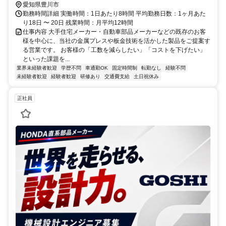
愛知県豊川市
勤務時間詳細 実働時間：1日あたり8時間 平均勤務日数：1ヶ月あた
り18日 〜 20日 残業時間：月平均12時間
仕事内容 大手住宅メーカー・自動車部品メーカーなどの既存のお客
様を中心に、当社の金属プレスや板金技術を活かした製品をご提案す
る営業です。 お客様の「工数を減らしたい」「コストを下げたい」
といった課題を...
業界未経験者歓迎
学歴不問
車通勤OK
固定時間制
転勤なし
経験不問
未経験者歓迎
経験者歓迎
研修あり
交通費支給
土日祝休み
正社員