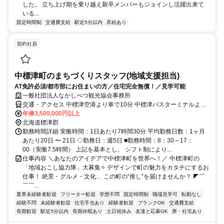
した。 立ち上げ期を乗り越え新卒メンバーもジョインし活躍出来て
いる...
固定時間制
交通費支給
駅近5分以内
昇給あり
契約社員
中標津町のまちづくりスタッフ(地域支援担当)
AT免許必須/都市部にお住まいの方／住宅完全無償！／見学可能
一般社団法人なかしべつ観光協会事務所
交通・アクセス 中標津空港より車で10分 中標津バスターミナルより
車・バスで3分 中標津バスターミナルより徒歩16分
年俸3,500,000円以上
北海道標津郡
勤務時間詳細 実働時間：1日あたり7時間30分 平均勤務日数：1ヶ月
あたり20日 〜 21日 ◇勤務日：週5日 ■勤務時間：8：30～17：
00（実働7.5時間） 上記を基本とし、 シフト制により...
仕事内容 ＼あなたのアイデアで中標津町を世界へ！／ 中標津町の
「地域おこし協力隊」大募集✧ デザインで町の魅力をカタチにするお
仕事！ 絶景・グルメ・文化… この町の“推し”を届けませんか？ ◤￣
￣￣...
業界未経験者歓迎
フリーター歓迎
学歴不問
固定時間制
職場見学可
転勤なし
経験不問
未経験者歓迎
住宅手当あり
経験者歓迎
ブランクOK
交通費支給
長期歓迎
駅近5分以内
長期休暇あり
土日祝休み
友達と応募OK
寮・社宅あり