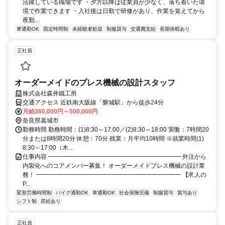
活躍している職場です ・夕方以降は従業員が少なく、落ち着いた環
境で作業できます ・入社後は日勤で研修があり、作業を覚えてから
夜勤...
車通勤OK
固定時間制
未経験者歓迎
制服貸与
交通費支給
長期休暇あり
正社員
オーダーメイドのプレス機械の設計スタッフ
株式会社森井鐵工所
交通アクセス 近鉄南大阪線「磐城駅」から徒歩24分
月給260,000円～500,000円
奈良県葛城市
勤務時間 勤務時間：(1)8:30～17:00／(2)8:30～18:00 実働：7時間20
分または8時間20分 休憩：70分 残業：月平均10時間 ※就業時間(1)
8:30～17:00（木...
仕事内容 ━━━━━━━━━━━━━━━━━━━━━━ 外注から
内製化へのコアメンバー募集！ オーダーメイドプレス機械の設計業
務！ ━━━━━━━━━━━━━━━━━━━━━━━━ 【求人の
P...
変形労働時間制
バイク通勤OK
車通勤OK
社会保険完備
制服貸与
賞与あり
シフト制
昇給あり
正社員