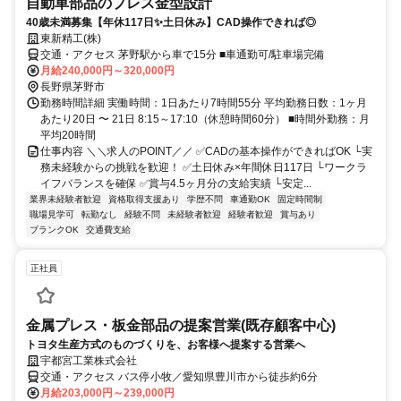
自動車部品のプレス金型設計
40歳未満募集【年休117日✨土日休み】CAD操作できれば◎
東新精工(株)
交通・アクセス 茅野駅から車で15分 ■車通勤可/駐車場完備
月給240,000円～320,000円
長野県茅野市
勤務時間詳細 実働時間：1日あたり7時間55分 平均勤務日数：1ヶ月
あたり20日 〜 21日 8:15～17:10（休憩時間60分） ■時間外勤務：月
平均20時間
仕事内容 ＼＼求人のPOINT／／ ✅CADの基本操作ができればOK └実
務未経験からの挑戦を歓迎！ ✅土日休み×年間休日117日 └ワークラ
イフバランスを確保 ✅賞与4.5ヶ月分の支給実績 └安定...
業界未経験者歓迎
資格取得支援あり
学歴不問
車通勤OK
固定時間制
職場見学可
転勤なし
経験不問
未経験者歓迎
経験者歓迎
賞与あり
ブランクOK
交通費支給
正社員
金属プレス・板金部品の提案営業(既存顧客中心)
トヨタ生産方式のものづくりを、お客様へ提案する営業へ
宇都宮工業株式会社
交通・アクセス バス停小牧／愛知県豊川市から徒歩約6分
月給203,000円～239,000円