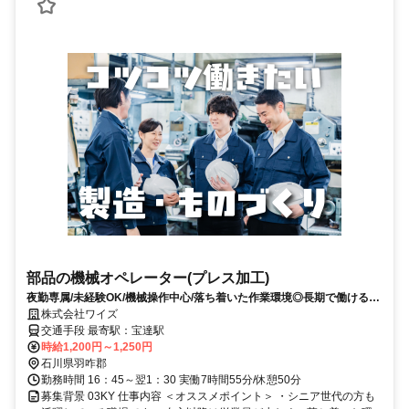
部品の機械オペレーター(プレス加工)
夜勤専属/未経験OK/機械操作中心/落ち着いた作業環境◎長期で働ける工
場ワークです
株式会社ワイズ
交通手段 最寄駅：宝達駅
時給1,200円～1,250円
石川県羽咋郡
勤務時間 16：45～翌1：30 実働7時間55分/休憩50分
募集背景 03KY 仕事内容 ＜オススメポイント＞ ・シニア世代の方も