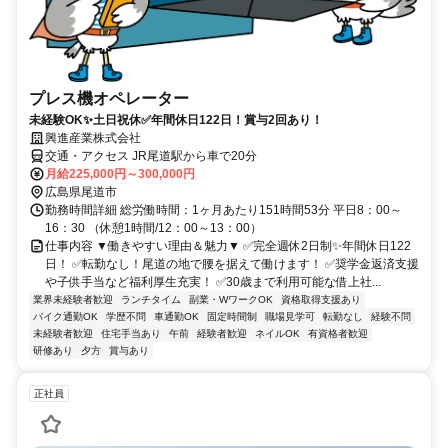
プレス機オペレーター
未経験OK✨土日祝休✅年間休日122日！賞与2回あり！
興進産業株式会社
交通・アクセス JR尾道駅から車で20分
月給225,000円～300,000円
広島県尾道市
勤務時間詳細 総労働時間：1ヶ月あたり151時間53分 平日8：00～
16：30 （休憩1時間/12：00～13：00）
仕事内容 ▼働きやすい理由＆魅力▼ ✅完全週休2日制✨年間休日122
日！ ✅転勤なし！尾道の地で腰を据えて働けます！ ✅奨学金返済支援
や子供手当など福利厚生充実！ ✅30歳まで利用可能な借上社...
業界未経験者歓迎
ランチタイム
副業・WワークOK
資格取得支援あり
バイク通勤OK
学歴不問
車通勤OK
固定時間制
職場見学可
転勤なし
経験不問
未経験者歓迎
住宅手当あり
午前
経験者歓迎
ネイルOK
有資格者歓迎
研修あり
夕方
賞与あり
正社員