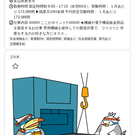
本城端駅「二塚駅」より車で約8分 ・あいの風とやま鉄道「高岡駅」
富山県射水市
より車で約11分 ・「小杉インター」より車で約11分
勤務時間 固定時間制 8:00～17:10（休憩60分） 実働時間： １月あた
り 173.0時間 ▶残業月20H未満 平均所定労働時間： １月あたり
173.0時間
仕事内容 //////////// ここがポイント!! //////////// ★機械や電子機器板金部品
を製造するお仕事 専用機械を操作しての製造作業で、コツコツと 作
業をするのが好きな方にオスス...
社会保険あり
車通勤OK
固定時間制
研修あり
社会保険完備
賞与あり
交通費支給
正社員