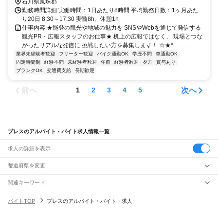
石川県鳳珠郡
勤務時間詳細 実働時間：1日あたり8時間 平均勤務日数：1ヶ月あた
り20日 8:30～17:30 実働8h、休憩1h
仕事内容 ★能登の観光や地域の魅力を SNSやWebを通じて発信する
観光PR・広報スタッフのお仕事★ 机上の広報ではなく、 現場とつな
がったリアルな発信に 挑戦したい方を募集します！ ☆★*……...
業界未経験者歓迎
フリーター歓迎
バイク通勤OK
学歴不問
車通勤OK
固定時間制
経験不問
未経験者歓迎
午前
経験者歓迎
夕方
賞与あり
ブランクOK
交通費支給
長期歓迎
前へ
次へ
1
2
3
4
5
プレスのアルバイト・バイト求人情報一覧
求人の詳細を表示
都道府県を変更
関連キーワード
完全在宅ワーク 全国
シール貼り 在宅
現在地周辺
ガチャガチャ
犬カフェ
バイトTOP
プレスのアルバイト・バイト・求人