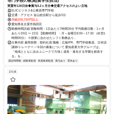
専門学校の教員(留学生担当)
実質年128日休◆賞与4.2ヶ月分◆交通アクセスのよい立地
ELICビジネス&公務員専門学校
交通・アクセス 金山総合駅から徒歩3分
月給208,700円以上
愛知県名古屋市熱田区
勤務時間詳細 実働時間：1日あたり7時間30分 平均勤務日数：1ヶ月
あたり20日 〜 22日 【勤務時間】 ・月～金曜日9:00～17:30 （休憩1
時間00分） ※授業に合わせたシフト勤務あり...
仕事内容 雇用形態：契約社員 職種：広報/PR、専門学校教員、日本語
講師/トレーナー ✅今回の募集について 愛知産業大学グループは、
「地域とともに歩みユニークで力強く成長・進化する学園を創造す
る」を...
固定時間制
経験者歓迎
有資格者歓迎
賞与あり
育休あり
正社員