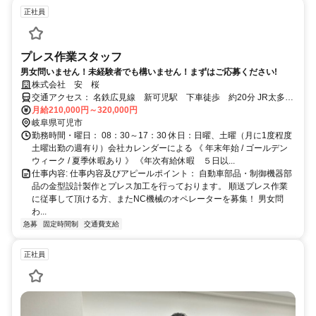
正社員
プレス作業スタッフ
男女問いません！未経験者でも構いません！まずはご応募ください!
株式会社 安 桜
交通アクセス： 名鉄広見線 新可児駅 下車徒歩 約20分 JR太多
線 可児駅 下車徒歩 約25分 可児工業団地内 交通費支給！ 無料駐
月給210,000円～320,000円
車場完備！ 交通アクセス： 名鉄広見線 新可児駅 下車徒歩 約20
岐阜県可児市
分 JR太多線 可児駅 下車徒歩 約25分 可児工業団地内 交通費支
勤務時間・曜日： 08：30～17：30 休日：日曜、土曜（月に1度程度
土曜出勤の週有り）会社カレンダーによる 《 年末年始 / ゴールデン
給！ 無料駐車場完備！
ウィーク / 夏季休暇あり 》 《年次有給休暇 ５日以...
仕事内容: 仕事内容及びアピールポイント： 自動車部品・制御機器部
品の金型設計製作とプレス加工を行っております。 順送プレス作業
に従事して頂ける方、またNC機械のオペレーターを募集！ 男女問
わ...
急募
固定時間制
交通費支給
正社員