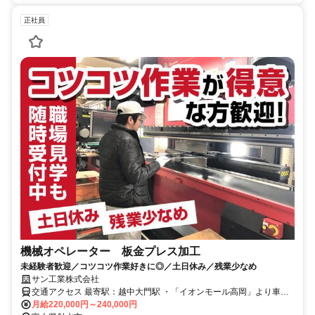
正社員
機械オペレーター 板金プレス加工
未経験者歓迎／コツコツ作業好きに◎／土日休み／残業少なめ
サン工業株式会社
交通アクセス 最寄駅：越中大門駅 ・「イオンモール高岡」より車で
約5分 ・あいの風とやま鉄道「越中大門駅」より車で約3分 ・JR西日
月給220,000円～240,000円