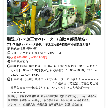
順送プレス加工オペレーター(自動車部品製造)
プレス機械オペレータ募集！冷暖房完備の自動車部品製造工場！
株式会社三洋製作所
交通・アクセス 新居町駅から車で10分
月給200,000円～300,000円
静岡県湖西市
勤務時間詳細 実働時間：1日あたり8時間 平均勤務日数：1ヶ月あた
り21日 8:00～17:10(休憩70分) 休憩時間：10:00～10:10、12:10～
13:00、15:00～15:10
仕事内容 【新着】順送プレスオペレーターの仕事！！ ＝＝＝＝＝＝
＝＝＝＝＝＝＝＝＝＝＝＝＝＝ ☆☆腰を据えて安定して働ける正社
員募集☆☆ ☆☆機械操作やモノづくりが好きな方大歓迎☆☆ ＝＝＝
＝＝＝＝＝...
制服あり
業界未経験者歓迎
変形労働時間制
資格取得支援あり
バイク通勤OK
学歴不問
車通勤OK
転勤なし
住宅手当あり
経験者歓迎
有資格者歓迎
ブランクOK
交通費支給
長期歓迎
食事補助あり
髪型・髪色自由