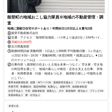
能登町の地域おこし協力隊員※地域の不動産管理・調
査
地域に貢献◎住宅サポートあり！年間休日120日以上＆賞与2回
能登不動産株式会社
交通・アクセス 「能登町役場前」バス停より徒歩2分／249号バイパ
ス中央より車で1分 ＊車通勤OK(駐車場完備) ＊住居の用意/家賃補助
月給210,000円
あり
石川県鳳珠郡
勤務時間詳細 実働時間：1日あたり8時間 平均勤務日数：1ヶ月あた
り20日 9:00～18:00 ＊実働8時間／休憩1時間 ＊残業ほぼなし ▼1日
のスケジュールは… ―――――――――――― 9:...
仕事内容 ＼能登町の住まいと土地を未来へつなぐ／ 空き家・空き地
の利活用を通じて、 地域の暮らしや移住・定住を支える仕事。 所有
者・利用希望者・行政・地域をつなぎ、 能登町の新しい可能性を形
にしてい...
業界未経験者歓迎
副業・WワークOK
資格取得支援あり
フリーター歓迎
学歴不問
車通勤OK
固定時間制
転勤なし
経験不問
未経験者歓迎
住宅手当あり
午前
経験者歓迎
残業なし
夕方
家賃無料
賞与あり
ブランクOK
長期休暇あり
寮・社宅あり
派遣社員