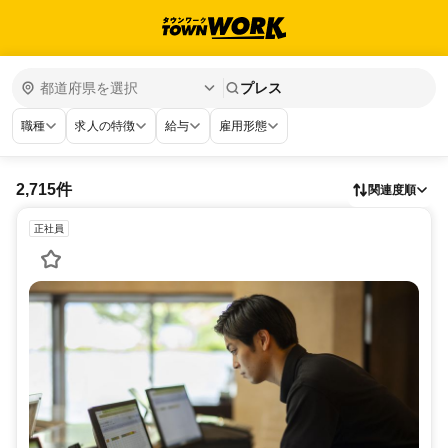
プレス
職種
求人の特徴
給与
雇用形態
2,715件
関連度順
正社員