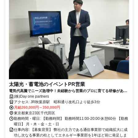
太陽光・蓄電池のイベントPR営業
電気代高騰でニーズ急増中！未経験から営業のプロに育てる研修がある
から、安心して稼げるエコ提案営業！
(株)Day one partners
アクセス: JR秋葉原駅 昭和通り改札口より徒歩3分
月給260,000円～350,000円
東京都東京23区千代田区
勤務時間・曜日: 【勤務時間】 勤務時間11:00-20:00 休憩60分 【勤務
曜日】 月・木・金・土・日
仕事内容: 【募集背景】 弊社の主力である通信事業部で組織拡大に成
功し次なる事業の柱としてエネルギー事業部を1年ほど前に発足しま