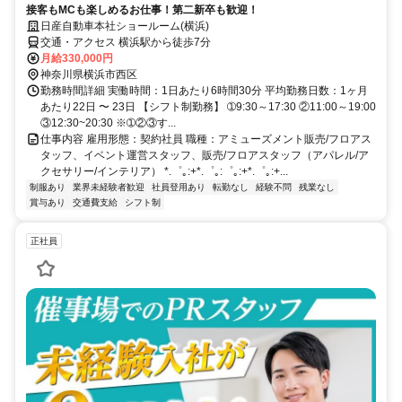
接客もMCも楽しめるお仕事！第二新卒も歓迎！
日産自動車本社ショールーム(横浜)
交通・アクセス 横浜駅から徒歩7分
月給330,000円
神奈川県横浜市西区
勤務時間詳細 実働時間：1日あたり6時間30分 平均勤務日数：1ヶ月
あたり22日 〜 23日 【シフト制勤務】 ➀9:30～17:30 ②11:00～19:00
③12:30~20:30 ※➀②③す...
仕事内容 雇用形態：契約社員 職種：アミューズメント販売/フロアス
タッフ、イベント運営スタッフ、販売/フロアスタッフ（アパレル/ア
クセサリー/インテリア） *.゜｡:+*.゜｡:゜｡:+*.゜｡:+...
制服あり
業界未経験者歓迎
社員登用あり
転勤なし
経験不問
残業なし
賞与あり
交通費支給
シフト制
正社員