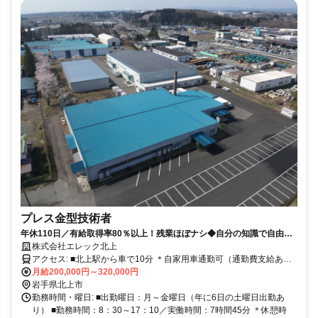
プレス金型技術者
年休110日／有給取得率80％以上！残業ほぼナシ◆自分の知識で自由に
やれる一気通貫のポジション！集中できる静かな設計室◆将来のリーダ
株式会社エレック北上
ー・管理職候補（実務経験者・または強い興味のある方）
アクセス: ■北上駅から車で10分 ＊自家用車通勤可（通勤費支給あ
り）
月給200,000円～320,000円
岩手県北上市
勤務時間・曜日: ■出勤曜日：月～金曜日（年に6日の土曜日出勤あ
り） ■勤務時間：8：30～17：10／実働時間：7時間45分 ＊休憩時