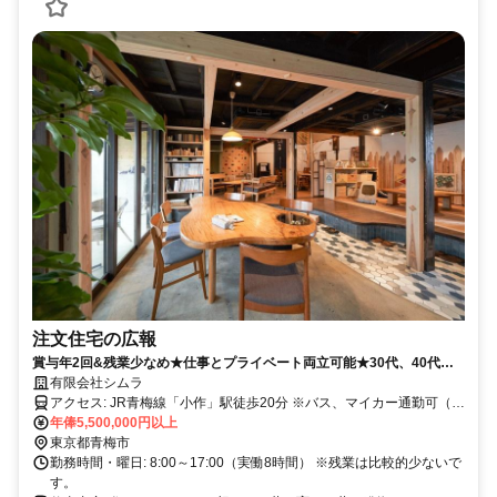
注文住宅の広報
賞与年2回&残業少なめ★仕事とプライベート両立可能★30代、40代活
躍中
有限会社シムラ
アクセス: JR青梅線「小作」駅徒歩20分 ※バス、マイカー通勤可（無
料の社員駐車場あり）
年俸5,500,000円以上
東京都青梅市
勤務時間・曜日: 8:00～17:00（実働8時間） ※残業は比較的少ないで
す。