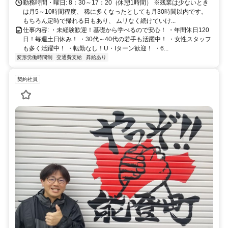
勤務時間・曜日: 8：30～17：20（休憩1時間） ※残業は少ないとき
は月5～10時間程度、 稀に多くなったとしても月30時間以内です。
もちろん定時で帰れる日もあり、 ムリなく続けていけ...
仕事内容: ・未経験歓迎！基礎から学べるので安心！ ・年間休日120
日！毎週土日休み！ ・30代～40代の若手も活躍中！ ・女性スタッフ
も多く活躍中！ ・転勤なし！U・Iターン歓迎！ ・6...
変形労働時間制
交通費支給
昇給あり
契約社員