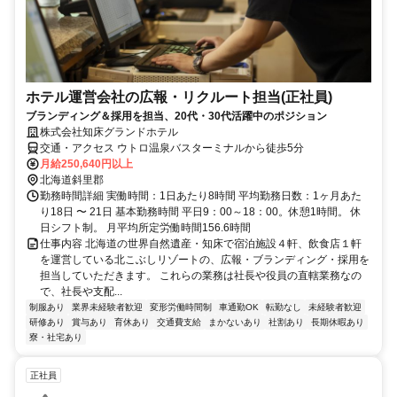
ホテル運営会社の広報・リクルート担当(正社員)
ブランディング＆採用を担当、20代・30代活躍中のポジション
株式会社知床グランドホテル
交通・アクセス ウトロ温泉バスターミナルから徒歩5分
月給250,640円以上
北海道斜里郡
勤務時間詳細 実働時間：1日あたり8時間 平均勤務日数：1ヶ月あた
り18日 〜 21日 基本勤務時間 平日9：00～18：00。休憩1時間。 休
日シフト制。 月平均所定労働時間156.6時間
仕事内容 北海道の世界自然遺産・知床で宿泊施設４軒、飲食店１軒
を運営している北こぶしリゾートの、広報・ブランディング・採用を
担当していただきます。 これらの業務は社長や役員の直轄業務なの
で、社長や支配...
制服あり
業界未経験者歓迎
変形労働時間制
車通勤OK
転勤なし
未経験者歓迎
研修あり
賞与あり
育休あり
交通費支給
まかないあり
社割あり
長期休暇あり
寮・社宅あり
正社員