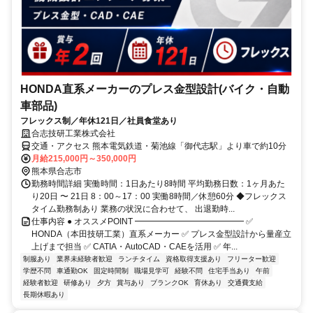
HONDA直系メーカーのプレス金型設計(バイク・自動
車部品)
フレックス制／年休121日／社員食堂あり
合志技研工業株式会社
交通・アクセス 熊本電気鉄道・菊池線「御代志駅」より車で約10分
月給215,000円～350,000円
熊本県合志市
勤務時間詳細 実働時間：1日あたり8時間 平均勤務日数：1ヶ月あた
り20日 〜 21日 8：00～17：00 実働8時間／休憩60分 ◆フレックス
タイム勤務制あり 業務の状況に合わせて、 出退勤時...
仕事内容 ● オススメPOINT ━━━━━━━━━━━━━ ✅
HONDA（本田技研工業）直系メーカー ✅ プレス金型設計から量産立
上げまで担当 ✅ CATIA・AutoCAD・CAEを活用 ✅ 年...
制服あり
業界未経験者歓迎
ランチタイム
資格取得支援あり
フリーター歓迎
学歴不問
車通勤OK
固定時間制
職場見学可
経験不問
住宅手当あり
午前
経験者歓迎
研修あり
夕方
賞与あり
ブランクOK
育休あり
交通費支給
長期休暇あり