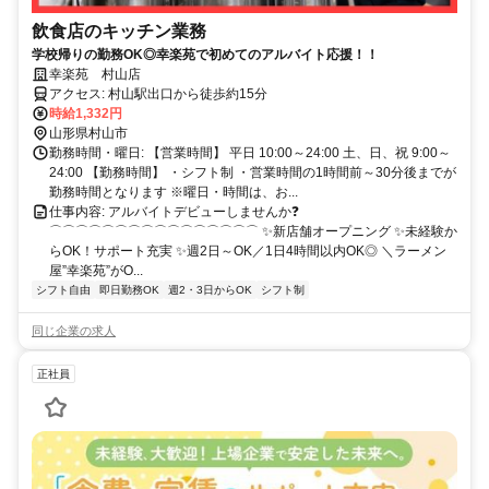
飲食店のキッチン業務
学校帰りの勤務OK◎幸楽苑で初めてのアルバイト応援！！
幸楽苑 村山店
アクセス: 村山駅出口から徒歩約15分
時給1,332円
山形県村山市
勤務時間・曜日: 【営業時間】 平日 10:00～24:00 土、日、祝 9:00～
24:00 【勤務時間】 ・シフト制 ・営業時間の1時間前～30分後までが
勤務時間となります ※曜日・時間は、お...
仕事内容: アルバイトデビューしませんか❓
⌒⌒⌒⌒⌒⌒⌒⌒⌒⌒⌒⌒⌒⌒⌒⌒ ✨新店舗オープニング ✨未経験か
らOK！サポート充実 ✨週2日～OK／1日4時間以内OK◎ ＼ラーメン
屋”幸楽苑”がO...
シフト自由
即日勤務OK
週2・3日からOK
シフト制
同じ企業の求人
正社員