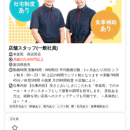
店舗スタッフ(一般社員)
幸楽苑 燕吉田店
月給215,000円以上
新潟県燕市
勤務時間 実働時間：8時間/日 平均勤務日数：1ヶ月あたり20日 シフ
ト制 8：00～23：30 上記の時間でシフト制となります ※実働7時間
45分／休憩1時間 ※残業 月20時間程度 ※店舗により...
仕事内容 【仕事内容】 安さとおいしさにこだわる「幸楽苑」でのホ
ール・キッチンスタッフとして接客や調理を担当します。 意欲ある
方は、経験を培い店長へのステップアップも可能です。 ＜具体的に
は＞ ＊オ...
住宅手当あり
研修あり
賞与あり
シフト制
寮・社宅あり
食事補助あり
正社員