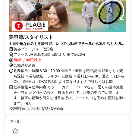
美容師/スタイリスト
土日や急な休みも相談可能。いつでも動画で学べるから私生活も大切
に。美容師をもう一度。
美容プラージュ 佐沼店
アクセス JR東北本線新田駅より 車で約13分
時給1,100円以上
宮城県登米市
勤務曜日・時間 8:30～19:00 ※曜日・時間は応相談 ※残業なしで定
時退社 ※長期歓迎、フルタイム歓迎 ※週1日からOK、週2、3日から
OK、週4日以上OK等店舗により異なりますので詳しくはお問...
仕事情報 ● 仕事内容 カット・カラー・パーマなど一通りの基本施術
を担当♬ お客様への接客・技術を通して、現場の中心で活躍しま
す！後輩の補助や簡単な指導も行い、チームの力を高める役割も担い
ます。個人...
交通費支給
シフト制
髪型・髪色自由
正社員