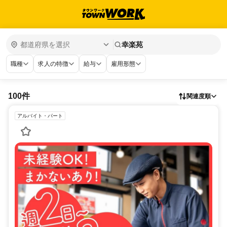
幸楽苑
職種
求人の特徴
給与
雇用形態
100件
関連度順
アルバイト・パート