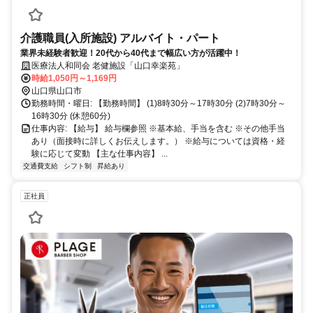
介護職員(入所施設) アルバイト・パート
業界未経験者歓迎！20代から40代まで幅広い方が活躍中！
医療法人和同会 老健施設「山口幸楽苑」
時給1,050円～1,169円
山口県山口市
勤務時間・曜日: 【勤務時間】 (1)8時30分～17時30分 (2)7時30分～
16時30分 (休憩60分)
仕事内容: 【給与】 給与欄参照 ※基本給、手当を含む ※その他手当
あり（面接時に詳しくお伝えします。） ※給与については資格・経
験に応じて変動 【主な仕事内容】 ...
交通費支給
シフト制
昇給あり
正社員