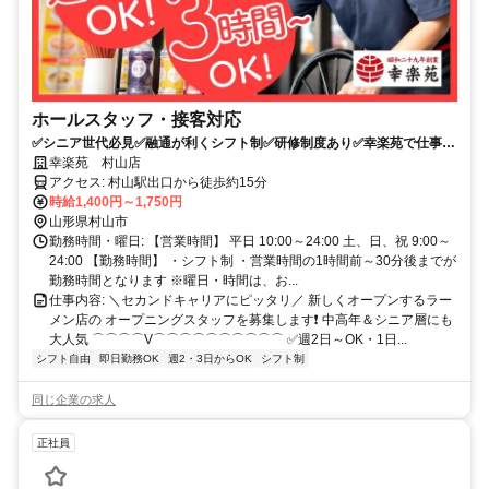
ホールスタッフ・接客対応
✅️シニア世代必見✅️融通が利くシフト制✅️研修制度あり✅️幸楽苑で仕事始
め
幸楽苑 村山店
アクセス: 村山駅出口から徒歩約15分
時給1,400円～1,750円
山形県村山市
勤務時間・曜日: 【営業時間】 平日 10:00～24:00 土、日、祝 9:00～
24:00 【勤務時間】 ・シフト制 ・営業時間の1時間前～30分後までが
勤務時間となります ※曜日・時間は、お...
仕事内容: ＼セカンドキャリアにピッタリ／ 新しくオープンするラー
メン店の オープニングスタッフを募集します❗️ 中高年＆シニア層にも
大人気 ⌒⌒⌒⌒V⌒⌒⌒⌒⌒⌒⌒⌒⌒⌒ ✅️週2日～OK・1日...
シフト自由
即日勤務OK
週2・3日からOK
シフト制
同じ企業の求人
正社員