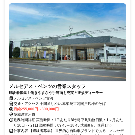
メルセデス・ベンツの営業スタッフ
経験者募集！働きやすさや手当面も充実＊正規ディーラー
メルセデス・ベンツ古河
交通・アクセス 十間通り沿い/幸楽苑古河関戸店様のそば
月給255,000円～390,000円
茨城県古河市
勤務時間詳細 実働時間：1日あたり8時間 平均勤務日数：1ヶ月あた
り20日 〜 21日 勤務時間：09:45～18:45(実働8ｈ、休憩1ｈ)
仕事内容 【経験者募集】 世界的な自動車ブランドである「メルセデ