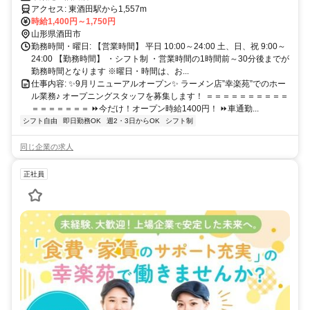
アクセス: 東酒田駅から1,557m
時給1,400円～1,750円
山形県酒田市
勤務時間・曜日: 【営業時間】 平日 10:00～24:00 土、日、祝 9:00～
24:00 【勤務時間】 ・シフト制 ・営業時間の1時間前～30分後までが
勤務時間となります ※曜日・時間は、お...
仕事内容: ✨9月リニューアルオープン✨ ラーメン店”幸楽苑”でのホー
ル業務♪ オープニングスタッフを募集します！ ＝＝＝＝＝＝＝＝＝＝
＝＝＝＝＝＝＝ ⏩今だけ！オープン時給1400円！ ⏩車通勤...
シフト自由
即日勤務OK
週2・3日からOK
シフト制
同じ企業の求人
正社員