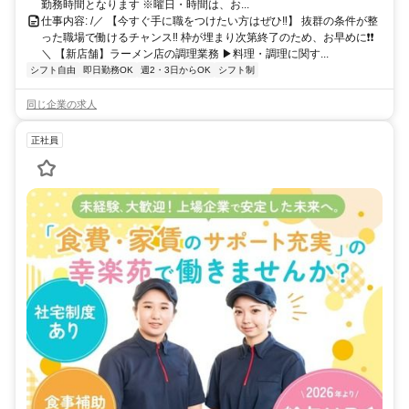
勤務時間となります ※曜日・時間は、お...
仕事内容: /／ 【今すぐ手に職をつけたい方はぜひ‼】 抜群の条件が整
った職場で働けるチャンス‼ 枠が埋まり次第終了のため、お早めに❗️❗️
＼ 【新店舗】ラーメン店の調理業務 ▶料理・調理に関す...
シフト自由
即日勤務OK
週2・3日からOK
シフト制
同じ企業の求人
正社員