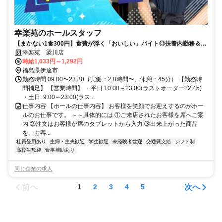
幸楽苑のホールスタッフ
【まかない1食300円】食費が浮く「おいしい」バイト◎扶養内勤務＆友
達同士の応募も大歓迎
幸楽苑 梁川店
時給1,033円～1,292円
福島県伊達市
勤務時間 09:00〜23:30（実働：2.0時間〜、休憩：45分） 【勤務時
間補足】 【営業時間】 ・平日:10:00～23:00(ラストオーダー22:45)
・土日: 9:00～23:00(ラス...
仕事内容 【ホールの仕事内容】 お客様を笑顔でお迎えするのがホー
ルのお仕事です。 ～～具体的には ①ご来店されたお客様を席へご案
内 ②注文はお客様が席のタブレットから入力 ③出来上がった商品
を、お客...
社員登用あり
主婦・主夫歓迎
学生歓迎
未経験者歓迎
交通費支給
シフト制
高校生歓迎
食事補助あり
同じ企業の求人
前へ
次へ
1
2
3
4
5