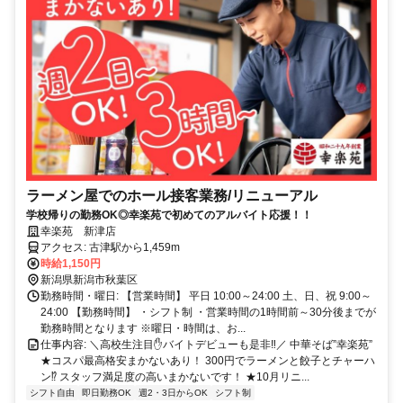
ラーメン屋でのホール接客業務/リニューアル
学校帰りの勤務OK◎幸楽苑で初めてのアルバイト応援！！
幸楽苑 新津店
アクセス: 古津駅から1,459m
時給1,150円
新潟県新潟市秋葉区
勤務時間・曜日: 【営業時間】 平日 10:00～24:00 土、日、祝 9:00～
24:00 【勤務時間】 ・シフト制 ・営業時間の1時間前～30分後までが
勤務時間となります ※曜日・時間は、お...
仕事内容: ＼高校生注目✋️バイトデビューも是非‼／ 中華そば”幸楽苑”
★コスパ最高格安まかないあり！ 300円でラーメンと餃子とチャーハ
ン⁉ スタッフ満足度の高いまかないです！ ★10月リニ...
シフト自由
即日勤務OK
週2・3日からOK
シフト制