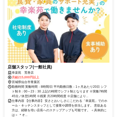
店舗スタッフ(一般社員)
幸楽苑 荒巻店
月給215,000円以上
宮城県仙台市青葉区
勤務時間 実働時間：8時間/日 平均勤務日数：1ヶ月あたり20日 シフ
ト制 8：00～23：30 上記の時間でシフト制となります ※実働7時間
45分／休憩1時間 ※残業 月20時間程度 ※店舗により...
仕事内容 【仕事内容】 安さとおいしさにこだわる「幸楽苑」でのホ
ール・キッチンスタッフとして接客や調理を担当します。 意欲ある
方は、経験を培い店長へのステップアップも可能です。 ＜具体的に
は＞ ＊オ...