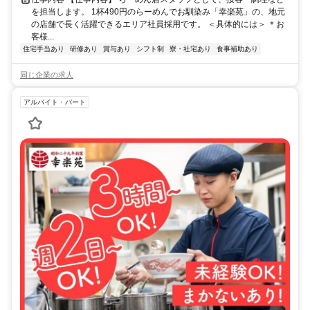
を担当します。 1杯490円のらーめんでお馴染み「幸楽苑」の、地元
の店舗で長く活躍できるエリア社員採用です。 ＜具体的には＞ ＊お
客様...
住宅手当あり
研修あり
賞与あり
シフト制
寮・社宅あり
食事補助あり
同じ企業の求人
アルバイト・パート