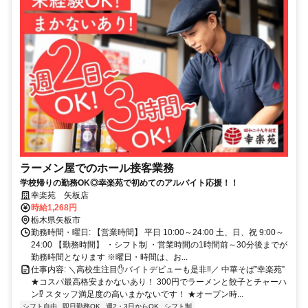
ラーメン屋でのホール接客業務
学校帰りの勤務OK◎幸楽苑で初めてのアルバイト応援！！
幸楽苑 矢板店
時給1,268円
栃木県矢板市
勤務時間・曜日: 【営業時間】 平日 10:00～24:00 土、日、祝 9:00～
24:00 【勤務時間】 ・シフト制 ・営業時間の1時間前～30分後までが
勤務時間となります ※曜日・時間は、お...
仕事内容: ＼高校生注目✋️バイトデビューも是非‼／ 中華そば”幸楽苑”
★コスパ最高格安まかないあり！ 300円でラーメンと餃子とチャーハ
ン⁉ スタッフ満足度の高いまかないです！ ★オープン時...
シフト自由
即日勤務OK
週2・3日からOK
シフト制