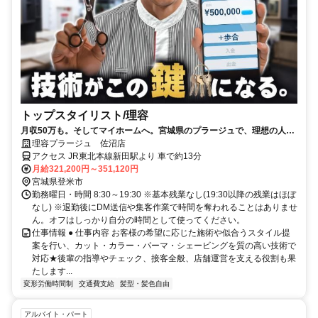
トップスタイリスト/理容
月収50万も。そしてマイホームへ。宮城県のプラージュで、理想の人生
を現実にしませんか？
理容プラージュ 佐沼店
アクセス JR東北本線新田駅より 車で約13分
月給321,200円～351,120円
宮城県登米市
勤務曜日・時間 8:30～19:30 ※基本残業なし(19:30以降の残業はほぼ
なし) ※退勤後にDM送信や集客作業で時間を奪われることはありませ
ん。オフはしっかり自分の時間として使ってください。
仕事情報 ● 仕事内容 お客様の希望に応じた施術や似合うスタイル提
案を行い、カット・カラー・パーマ・シェービングを質の高い技術で
対応★後輩の指導やチェック、接客全般、店舗運営を支える役割も果
たします...
変形労働時間制
交通費支給
髪型・髪色自由
アルバイト・パート