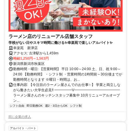
ラーメン店のリニューアル店舗スタッフ
学校がない日やスキマ時間に働ける✨幸楽苑で楽しいアルバイト✨
幸楽苑 新津店
アクセス: 古津駅から1,459m
時給1,250円～1,563円
新潟県新潟市秋葉区
勤務時間・曜日: 【営業時間】 平日 10:00～24:00 土、日、祝 9:00～
24:00 【勤務時間】 ・シフト制 ・営業時間の1時間前～30分後までが
勤務時間となります ※曜日・時間は、お...
仕事内容: 【今注目のラーメン屋さんでのお仕事✨】 学業と両立しな
がら働きたい大学生必見‼ ━━━━━V━━━━━━━━━━━━━
ラーメン屋さんのキッチンスタッフ募集中 10月リニューアルオープ
ン...
シフト自由
即日勤務OK
週2・3日からOK
シフト制
同じ企業の求人
アルバイト・パート