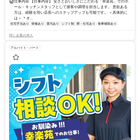
仕事内容 【仕事内容】 安さとおいしさにこだわる「幸楽苑」でのホ
ール・キッチンスタッフとして接客や調理を担当します。 意欲ある
方は、経験を培い店長へのステップアップも可能です。 ＜具体的に
は＞ ＊オ...
住宅手当あり
研修あり
賞与あり
シフト制
寮・社宅あり
食事補助あり
同じ企業の求人
アルバイト・パート