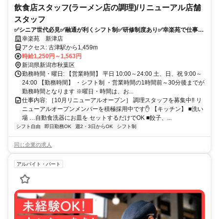
飲食店スタッフ(ラーメン店の調理)/リニューアル店舗
スタッフ
✅️シニア世代必見✅️融通が利くシフト制✅️研修制度あり✅️幸楽苑で仕事始
め
幸楽苑 新津店
アクセス: 古津駅から1,459m
時給1,250円～1,563円
新潟県新潟市秋葉区
勤務時間・曜日: 【営業時間】 平日 10:00～24:00 土、日、祝 9:00～
24:00 【勤務時間】 ・シフト制 ・営業時間の1時間前～30分後までが
勤務時間となります ※曜日・時間は、お...
仕事内容: ［10月リニューアルオープン］ 調理スタッフを募集中‼ リ
ニューアルオープンメンバーを積極採用中です✋️ 【キッチン】 ■洗い
場 …自動食洗器にお皿を セットするだけでOK ■餃子、...
シフト自由
即日勤務OK
週2・3日からOK
シフト制
同じ企業の求人
アルバイト・パート