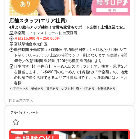
店舗スタッフ(エリア社員)
4月より給与アップ確約！食費も家賃もサポート充実！上場企業で安定
して働きませんか？
幸楽苑 フォレストモール仙台茂庭店
月給215,000円～250,000円
宮城県仙台市太白区
勤務時間 実働時間：8時間/日 平均勤務日数：1ヶ月あたり20日 シフ
ト制 8：00～23：30 上記の時間でシフト制となります ※実働7時間
45分／休憩1時間 ※残業 月20時間程度 ※店舗により...
仕事内容 【仕事内容】 らーめん店スタッフとして、接客・調理など
を担当します。 1杯490円のらーめんでお馴染み「幸楽苑」の、地元
の店舗で長く活躍できるエリア社員採用です。 ＜具体的には＞ ＊お
客様...
住宅手当あり
研修あり
賞与あり
シフト制
寮・社宅あり
食事補助あり
同じ企業の求人
アルバイト・パート