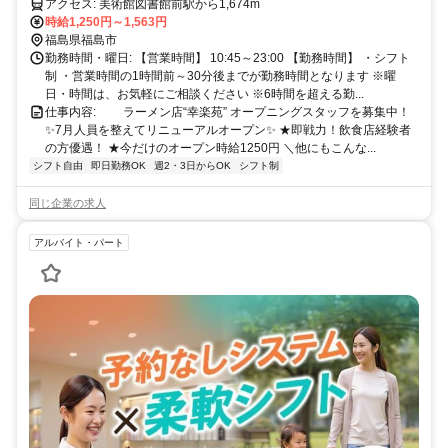
アクセス: 美術館図書館前駅から1,674m
時給1,250円～1,563円
福島県福島市
勤務時間・曜日: 【営業時間】 10:45～23:00 【勤務時間】 ・シフト
制 ・営業時間の1時間前～30分後までが勤務時間となります ※曜
日・時間は、お気軽にご相談ください ※6時間を超える勤...
仕事内容: ラーメン店“幸楽苑” オープニングスタッフを募集中！
✨7月人員を整えてリニューアルオープン✨ ★即戦力！飲食店経験者
の方優遇！ ★今だけのオープン時給1250円 ＼他にもこんな...
シフト自由
即日勤務OK
週2・3日からOK
シフト制
同じ企業の求人
アルバイト・パート