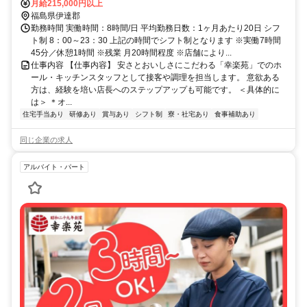
月給215,000円以上
福島県伊達郡
勤務時間 実働時間：8時間/日 平均勤務日数：1ヶ月あたり20日 シフ
ト制 8：00～23：30 上記の時間でシフト制となります ※実働7時間
45分／休憩1時間 ※残業 月20時間程度 ※店舗により...
仕事内容 【仕事内容】 安さとおいしさにこだわる「幸楽苑」でのホ
ール・キッチンスタッフとして接客や調理を担当します。 意欲ある
方は、経験を培い店長へのステップアップも可能です。 ＜具体的に
は＞ ＊オ...
住宅手当あり
研修あり
賞与あり
シフト制
寮・社宅あり
食事補助あり
同じ企業の求人
アルバイト・パート