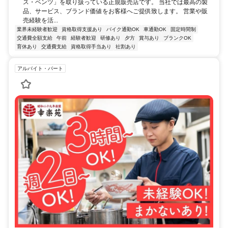
ス・ベンツ」を取り扱っている正規販売店です。 当社では最高の製
品、サービス、ブランド価値をお客様へご提供致します。 営業や販
売経験を活...
業界未経験者歓迎
資格取得支援あり
バイク通勤OK
車通勤OK
固定時間制
交通費全額支給
午前
経験者歓迎
研修あり
夕方
賞与あり
ブランクOK
育休あり
交通費支給
資格取得手当あり
社割あり
アルバイト・パート