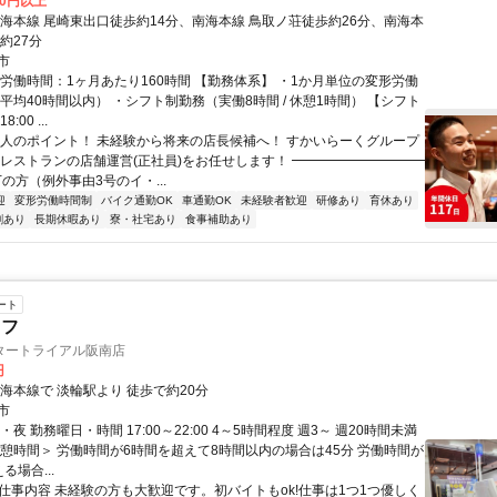
00円以上
南海本線 尾崎東出口徒歩約14分、南海本線 鳥取ノ荘徒歩約26分、南海本
約27分
市
総労働時間：1ヶ月あたり160時間 【勤務体系】 ・1か月単位の変形労働
平均40時間以内） ・シフト制勤務（実働8時間 / 休憩1時間） 【シフト
:00 ...
求人のポイント！ 未経験から将来の店長候補へ！ すかいらーくグループ
 レストランの店舗運営(正社員)をお任せします！ ━━━━━━━━━━
下の方（例外事由3号のイ・...
迎
変形労働時間制
バイク通勤OK
車通勤OK
未経験者歓迎
研修あり
育休あり
割あり
長期休暇あり
寮・社宅あり
食事補助あり
ート
ッフ
タートライアル阪南店
円
海本線で 淡輪駅より 徒歩で約20分
市
・夜 勤務曜日・時間 17:00～22:00 4～5時間程度 週3～ 週20時間未満
休憩時間＞ 労働時間が6時間を超えて8時間以内の場合は45分 労働時間が
る場合...
● 仕事内容 未経験の方も大歓迎です。初バイトもok!仕事は1つ1つ優しく