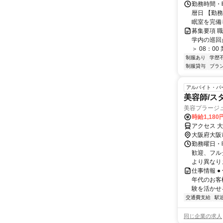
勤務時間・曜
暦日 【勤
眠室を完備し
募集要項 職
学内の巡回
＞ 08：00
制服あり
学歴
制服貸与
ブラ
アルバイト・パ
美容師/ス
美容プラージ
時給1,18
アクセス 
大阪府大阪
勤務曜日・時
歓迎、フル
より異なりま
仕事情報 
年代のお客
験を活かせる
交通費支給
駅
同じ企業の求人