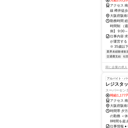
月給255,2
アクセス 
線 樽井徒歩
大阪府阪南
勤務時間 
時間制 （週
例】 9:00～18
仕事内容 
が運営する
※ 35歳以
業界未経験者歓
交通費支給
社
同じ企業の求人
アルバイト・パ
レジスタ
スーパーセン
時給1,177
アクセス 南
大阪府阪南
時間帯 夕方
の勤務 ＜
8時間を超え
仕事情報 