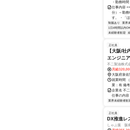
・勤務時間： [
仕事内容 
分）～勤務
す。 ・「ほ
制服あり
業界
1日4時間以内O
未経験者歓迎
正社員
【大阪/社
エンジニ
不二製油株式
月給320,0
大阪府泉佐
就業時間 
業：有 備
企業名 不
仕事の内容
業界未経験者歓
正社員
DX推進レ
しゃぶ葉 阪