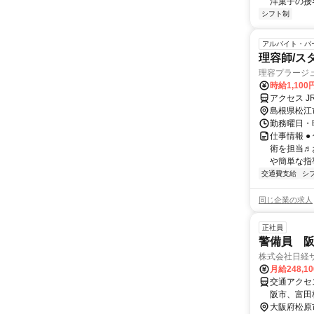
洋菓子の接
シフト制
アルバイト・パ
理容師/ス
理容プラージ
時給1,10
アクセス J
島根県松江
勤務曜日・時
仕事情報 
術を担当♬
や簡単な指
交通費支給
シ
同じ企業の求人
正社員
警備員 
株式会社日経
月給248,1
交通アクセス 近
阪市、富田
もOK！
大阪府松原