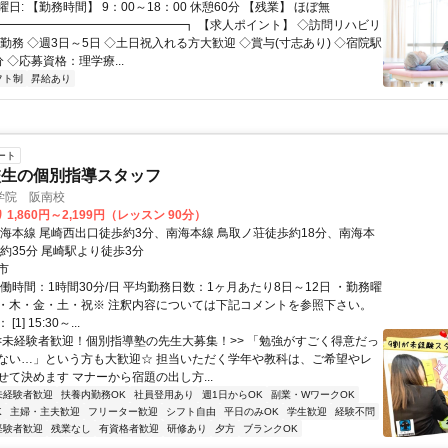
日: 【勤務時間】 9：00～18：00 休憩60分 【残業】 ほぼ無
 ┏━━━━━━━━━━━━━━━┓ 【求人ポイント】 ◇訪問リハビリ
勤務 ◇週3日～5日 ◇土日祝入れる方大歓迎 ◇賞与(寸志あり) ◇宿院駅
 ◇応募資格：理学療...
フト制
昇給あり
ート
校生の個別指導スタッフ
学院 阪南校
1,860円～2,199円（レッスン 90分）
南海本線 尾崎西出口徒歩約3分、南海本線 鳥取ノ荘徒歩約18分、南海本
約35分 尾崎駅より徒歩3分
市
働時間：1時間30分/日 平均勤務日数：1ヶ月あたり8日～12日 ・勤務曜
・木・金・土・祝※ 注釈内容については下記コメントを参照下さい。
1] 15:30～...
<<未経験者歓迎！個別指導塾の先生大募集！>> 「勉強がすごく得意だっ
ない…」という方も大歓迎☆ 担当いただく学年や教科は、ご希望やレ
せて決めます マナーから宿題の出し方...
未経験者歓迎
扶養内勤務OK
社員登用あり
週1日からOK
副業・WワークOK
K
主婦・主夫歓迎
フリーター歓迎
シフト自由
平日のみOK
学生歓迎
経験不問
経験者歓迎
残業なし
有資格者歓迎
研修あり
夕方
ブランクOK