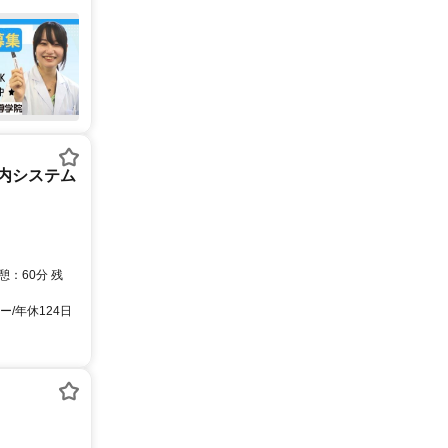
社内システム
：60分 残
/年休124日