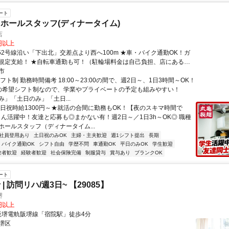
ート
ホールスタッフ(ディナータイム)
店
0円以上
752号線沿い「下出北」交差点より西へ100m ★車・バイク通勤OK！ガ
規定支給！ ★自転車通勤も可！（駐輪場料金は自己負担、店にある場
）
市
フト制 勤務時間備考 18:00～23:00の間で、週2日～、1日3時間～OK！
の希望シフト制なので、学業やプライベートの予定も組みやすい！
み」「土日のみ」「土日...
土日祝時給1300円～★就活の合間に勤務もOK！【夜のスキマ時間で
さん活躍中！友達と応募も◎まかない有！週2日～／1日3h～OK◎ 職種
ホールスタッフ（ディナータイム...
社員登用あり
土日祝のみOK
主婦・主夫歓迎
週1シフト提出
長期
バイク通勤OK
シフト自由
学歴不問
車通勤OK
平日のみOK
学生歓迎
験者歓迎
経験者歓迎
社会保険完備
制服貸与
賞与あり
ブランクOK
ート
| 訪問リハ/週3日~ 【29085】
堺
0円以上
クセス: 阪堺電軌阪堺線「宿院駅」徒歩4分
堺区