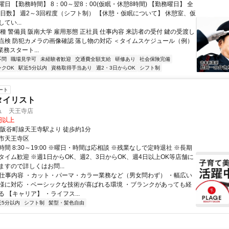
日 【勤務時間】 8：00～翌8：00(仮眠・休憩8時間) 【勤務曜日】 全
務日数】 週2～3回程度（シフト制） 【休憩・仮眠について】 休憩室、仮
てい...
種 警備員 阪南大学 雇用形態 正社員 仕事内容 来訪者の受付 鍵の受渡し
点検 防犯カメラの画像確認 落し物の対応 ＜タイムスケジュール（例）
 業務スタート...
不問
職場見学可
未経験者歓迎
交通費全額支給
研修あり
社会保険完備
ンクOK
駅近5分以内
資格取得手当あり
週2・3日からOK
シフト制
ート
タイリスト
ュ 天王寺店
0円以上
大阪谷町線天王寺駅より 徒歩約1分
市天王寺区
間 8:30～19:00 ※曜日・時間は応相談 ※残業なしで定時退社 ※長期
タイム歓迎 ※週1日からOK、週2、3日からOK、週4日以上OK等店舗に
すので詳しくはお問...
● 仕事内容 ・カット・パーマ・カラー業務など（男女問わず） ・幅広い
様に対応 ・ベーシックな技術が喜ばれる環境 ・ブランクがあっても経
 【キャリア】 ・ライフス...
近5分以内
シフト制
髪型・髪色自由