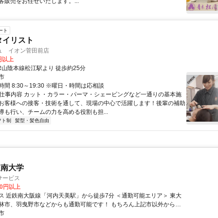
客販売をお任せいたします。...
ート
タイリスト
ュ イオン菅田前店
0円以上
R山陰本線松江駅より 徒歩約25分
市
間 8:30～19:30 ※曜日・時間は応相談
● 仕事内容 カット・カラー・パーマ・シェービングなど一通りの基本施
お客様への接客・技術を通して、現場の中心で活躍します！後輩の補助
導も行い、チームの力を高める役割も担...
フト制
髪型・髪色自由
阪南大学
サービス
00円以上
鉄南大阪線「河内天美駅」から徒歩7分 ＜通勤可能エリア＞ 東大
林市、羽曳野市などからも通勤可能です！ もちろん上記市以外からで
市