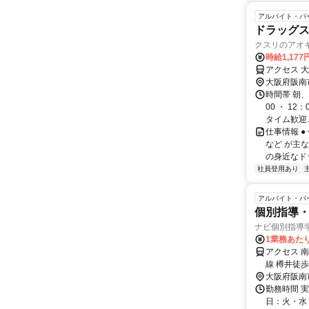
アルバイト・パ
ドラッグス
クスリのアオ
時給1,177
アクセス 
大阪府阪南
時間帯 朝、
00 ・ 12
タイム歓迎..
仕事情報 
など が主
の身近なド
社員登用あり
アルバイト・パ
個別指導・
ナビ個別指導
1業務あたり 
アクセス 
線 樽井徒歩
大阪府阪南
勤務時間 実
日：火・水