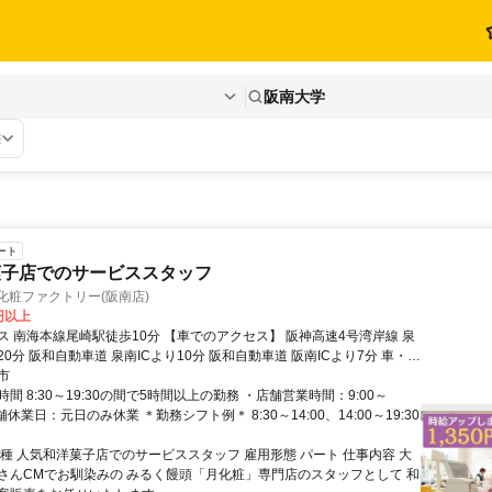
阪南大学
態
ート
菓子店でのサービススタッフ
化粧ファクトリー(阪南店)
0円以上
崎駅徒歩10分 【車でのアクセス】 阪神高速4号湾岸線 泉
0分 阪和自動車道 泉南ICより10分 阪和自動車道 阪南ICより7分 車・バ
車通勤可 駐車場・駐輪場あり
市
間 8:30～19:30の間で5時間以上の勤務 ・店舗営業時間：9:00～
店舗休業日：元日のみ休業 ＊勤務シフト例＊ 8:30～14:00、14:00～19:30
職種 人気和洋菓子店でのサービススタッフ 雇用形態 パート 仕事内容 大
さんCMでお馴染みの みるく饅頭「月化粧」専門店のスタッフとして 和