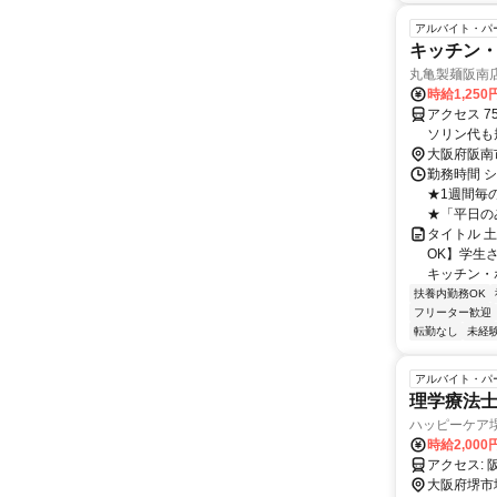
アルバイト・パ
キッチン・
丸亀製麺阪南
時給1,25
アクセス 
ソリン代も
合は利用可
大阪府阪南
勤務時間 シ
★1週間毎
★「平日の
タイトル 
OK】学生
キッチン・
扶養内勤務OK
フリーター歓迎
転勤なし
未経
アルバイト・パ
理学療法士 
ハッピーケア
時給2,00
ア
大阪府堺市