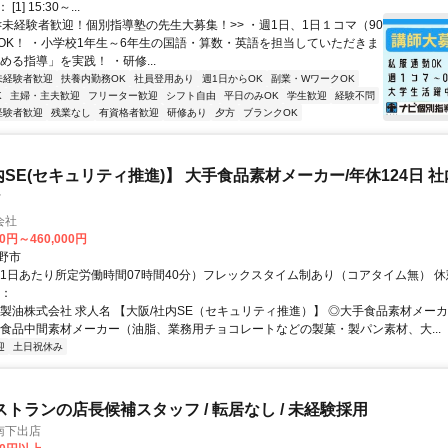
1] 15:30～...
<<未経験者歓迎！個別指導塾の先生大募集！>> ・週1日、1日１コマ（90
OK！ ・小学校1年生～6年生の国語・算数・英語を担当していただきま
める指導」を実践！ ・研修...
未経験者歓迎
扶養内勤務OK
社員登用あり
週1日からOK
副業・WワークOK
K
主婦・主夫歓迎
フリーター歓迎
シフト自由
平日のみOK
学生歓迎
経験不問
経験者歓迎
残業なし
有資格者歓迎
研修あり
夕方
ブランクOK
内SE(セキュリティ推進)】 大手食品素材メーカー/年休124日 
ア
会社
00円～460,000円
野市
（1日あたり所定労働時間07時間40分）フレックスタイム制あり（コアタイム無） 休憩
考：
二製油株式会社 求人名 【大阪/社内SE（セキュリティ推進）】 ◎大手食品素材メーカー
 食品中間素材メーカー（油脂、業務用チョコレートなどの製菓・製パン素材、大...
迎
土日祝休み
ストランの店長候補スタッフ / 転居なし / 未経験採用
南下出店