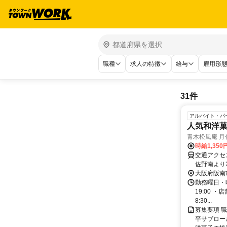
職種
求人の特徴
給与
雇用形
31件
アルバイト・パ
人気和洋
青木松風庵 月
時給1,35
交通アクセス 南海本線尾
佐野南より2
イク・自転
大阪府阪南
勤務曜日・時
19:00 ・
8:30...
募集要項 
平サブロー