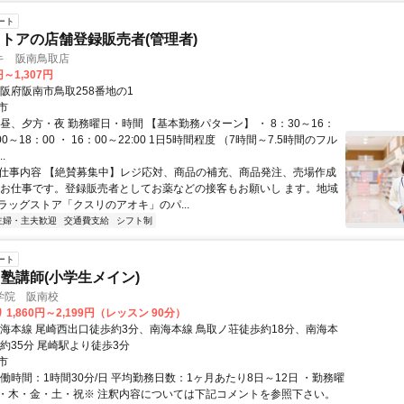
ート
トアの店舗登録販売者(管理者)
キ 阪南鳥取店
円～1,307円
大阪府阪南市鳥取258番地の1
市
昼、夕方・夜 勤務曜日・時間 【基本勤務パターン】 ・ 8：30～16：
：00～18：00 ・ 16：00～22:00 1日5時間程度 （7時間～7.5時間のフル
.
● 仕事内容 【絶賛募集中】レジ応対、商品の補充、商品発注、売場作成
なお仕事です。登録販売者としてお薬などの接客もお願いし ます。地域
ラッグストア「クスリのアオキ」のパ...
主婦・主夫歓迎
交通費支給
シフト制
ート
塾講師(小学生メイン)
学院 阪南校
1,860円～2,199円（レッスン 90分）
南海本線 尾崎西出口徒歩約3分、南海本線 鳥取ノ荘徒歩約18分、南海本
約35分 尾崎駅より徒歩3分
市
働時間：1時間30分/日 平均勤務日数：1ヶ月あたり8日～12日 ・勤務曜
・木・金・土・祝※ 注釈内容については下記コメントを参照下さい。