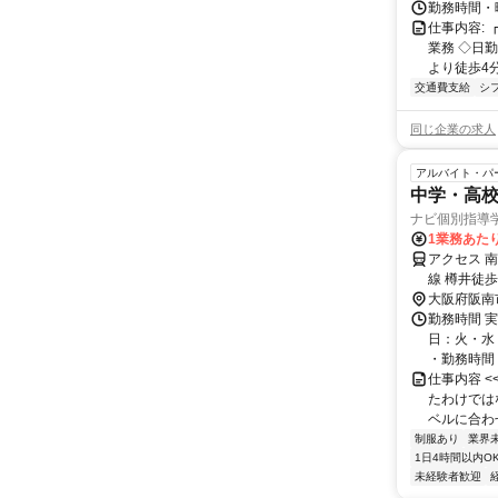
勤務時間・曜
仕事内容:
業務 ◇日勤
より徒歩4分
交通費支給
シ
同じ企業の求人
アルバイト・パ
中学・高
ナビ個別指導
1業務あたり 
アクセス 
線 樽井徒歩
大阪府阪南
勤務時間 実
日：火・水
・勤務時間： [
仕事内容 
たわけでは
ベルに合わ
制服あり
業界
1日4時間以内O
未経験者歓迎