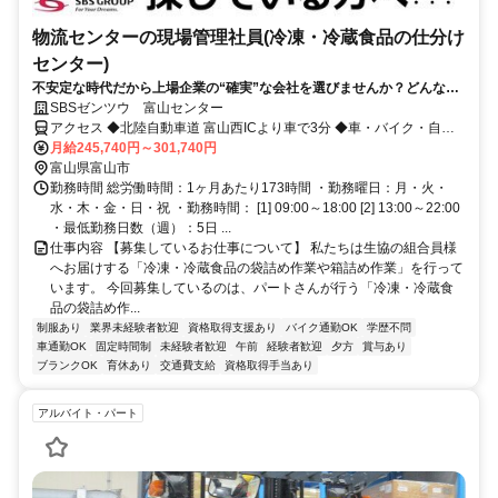
物流センターの現場管理社員(冷凍・冷蔵食品の仕分け
センター)
不安定な時代だから上場企業の“確実”な会社を選びませんか？どんな時
代でも必要とされる物流/営業(男性)・接客(女性)など異業種からの転職
SBSゼンツウ 富山センター
者が全国で多数活躍中！/20代・30代・40代からの物流現場管理社員/人
アクセス ◆北陸自動車道 富山西ICより車で3分 ◆車・バイク・自転
と話すことが好きな方、体を動かすことが好きな方にピッタリ！
車OK
月給245,740円～301,740円
富山県富山市
勤務時間 総労働時間：1ヶ月あたり173時間 ・勤務曜日：月・火・
水・木・金・日・祝 ・勤務時間： [1] 09:00～18:00 [2] 13:00～22:00
・最低勤務日数（週）：5日 ...
仕事内容 【募集しているお仕事について】 私たちは生協の組合員様
へお届けする「冷凍・冷蔵食品の袋詰め作業や箱詰め作業」を行って
います。 今回募集しているのは、パートさんが行う「冷凍・冷蔵食
品の袋詰め作...
制服あり
業界未経験者歓迎
資格取得支援あり
バイク通勤OK
学歴不問
車通勤OK
固定時間制
未経験者歓迎
午前
経験者歓迎
夕方
賞与あり
ブランクOK
育休あり
交通費支給
資格取得手当あり
アルバイト・パート