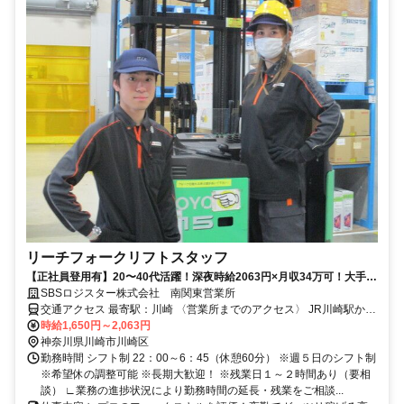
リーチフォークリフトスタッフ
【正社員登用有】20〜40代活躍！深夜時給2063円×月収34万可！大手
SBSグループでリーチ経験発揮◎年間休日126日！手数料完全無料の前
SBSロジスター株式会社 南関東営業所
払い有
交通アクセス 最寄駅：川崎 〈営業所までのアクセス〉 JR川崎駅から
川崎市バスに乗車「臨港警察署前」で下車後、徒歩4分 ＊バイク通
時給1,650円～2,063円
勤・自転車通勤OK！
神奈川県川崎市川崎区
勤務時間 シフト制 22：00～6：45（休憩60分） ※週５日のシフト制
※希望休の調整可能 ※長期大歓迎！ ※残業日１～２時間あり（要相
談） ∟業務の進捗状況により勤務時間の延長・残業をご相談...