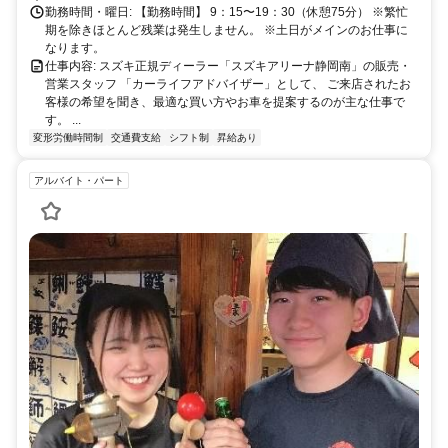
勤務時間・曜日: 【勤務時間】 9：15〜19：30（休憩75分） ※繁忙
期を除きほとんど残業は発生しません。 ※土日がメインのお仕事に
なります。
仕事内容: スズキ正規ディーラー「スズキアリーナ静岡南」の販売・
営業スタッフ 「カーライフアドバイザー」として、 ご来店されたお
客様の希望を聞き、最適な買い方やお車を提案するのが主な仕事で
す。 ...
変形労働時間制
交通費支給
シフト制
昇給あり
アルバイト・パート