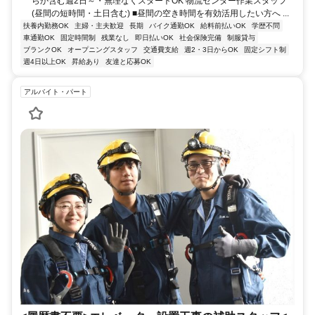
らか含む週2日～・無理なくスタートOK 物流センター作業スタッフ
(昼間の短時間・土日含む) ■昼間の空き時間を有効活用したい方へ ...
扶養内勤務OK
主婦・主夫歓迎
長期
バイク通勤OK
給料前払いOK
学歴不問
車通勤OK
固定時間制
残業なし
即日払いOK
社会保険完備
制服貸与
ブランクOK
オープニングスタッフ
交通費支給
週2・3日からOK
固定シフト制
週4日以上OK
昇給あり
友達と応募OK
アルバイト・パート