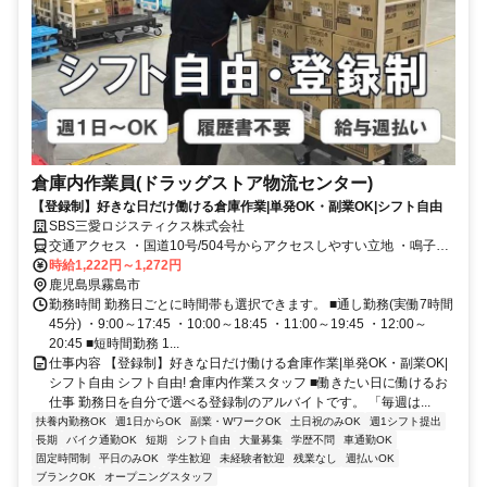
倉庫内作業員(ドラッグストア物流センター)
【登録制】好きな日だけ働ける倉庫作業|単発OK・副業OK|シフト自由
SBS三愛ロジスティクス株式会社
交通アクセス ・国道10号/504号からアクセスしやすい立地 ・鳴子前
食堂さんを入ってすぐ ・国分ICから西へ車で約3分 ■通勤手段 ・車通
時給1,222円～1,272円
勤/バイク通勤/自転車通勤OK
鹿児島県霧島市
勤務時間 勤務日ごとに時間帯も選択できます。 ■通し勤務(実働7時間
45分) ・9:00～17:45 ・10:00～18:45 ・11:00～19:45 ・12:00～
20:45 ■短時間勤務 1...
仕事内容 【登録制】好きな日だけ働ける倉庫作業|単発OK・副業OK|
シフト自由 シフト自由! 倉庫内作業スタッフ ■働きたい日に働けるお
仕事 勤務日を自分で選べる登録制のアルバイトです。 「毎週は...
扶養内勤務OK
週1日からOK
副業・WワークOK
土日祝のみOK
週1シフト提出
長期
バイク通勤OK
短期
シフト自由
大量募集
学歴不問
車通勤OK
固定時間制
平日のみOK
学生歓迎
未経験者歓迎
残業なし
週払いOK
ブランクOK
オープニングスタッフ