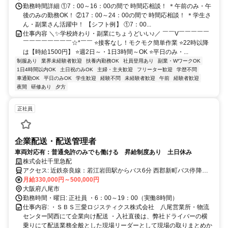
勤務時間詳細 ①7：00～16：00の間で 時間応相談！ ＊午前のみ・午
後のみの勤務OK！ ②17：00～24：00の間で 時間応相談！ ＊学生さ
ん・副業さん活躍中！ 【シフト例】 ①7：00...
仕事内容 ＼✨学校終わり・副業にちょうどいい♪／ ￣￣V￣￣￣￣￣
￣￣￣￣￣￣￣￣☆*￣￣ ⭐接客なし！モクモク簡単作業 ⭐22時以降
は【時給1500円】 ⭐週2日～・1日3時間～OK ⭐平日のみ・...
制服あり
業界未経験者歓迎
扶養内勤務OK
社員登用あり
副業・WワークOK
1日4時間以内OK
土日祝のみOK
主婦・主夫歓迎
フリーター歓迎
学歴不問
車通勤OK
平日のみOK
学生歓迎
経験不問
未経験者歓迎
午前
経験者歓迎
夜間
研修あり
夕方
正社員
企業配送・配送管理者
車両対応有：普通免許のみでも働ける 昇給制度あり 土日休み
株式会社千里急配
アクセス: 近鉄奈良線：若江岩田駅からバス6分 西郡新町バス停降り
月給330,000円～500,000円
て徒歩7分 自動車通勤可
大阪府八尾市
勤務時間・曜日: 正社員 ・6：00～19：00（実働8時間）
仕事内容: ・ＳＢＳ三愛ロジスティクス株式会社 八尾営業所・物流
センター関西にて企業向け配送 ・入社直後は、弊社ドライバーの横
乗りにて配送業務全般とした現場リーダーとして現場の取りまとめか