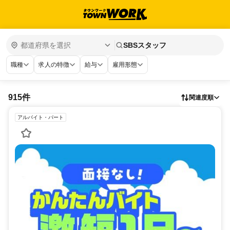
SBSスタッフ
職種
求人の特徴
給与
雇用形態
915件
関連度順
アルバイト・パート