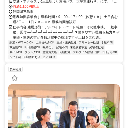
交通・アクセス JR三島駅より東海バス「大平車庫行き」にて、「松
本」バス停下車、徒歩2分
時給1,100円以上
静岡県三島市
勤務時間詳細 例）勤務時間：9：00～17：00（休憩１ｈ） 土日含む
週3日～、1日７ｈ～ＯＫ 勤務時間相談可
仕事内容 雇用形態：アルバイト・パート 職種：その他事務、一般事
務、受付 ─┘─┘─┘─┘─┘─┘─┘─┘─┘ ▼働きやすい理由＆魅力▼ ✅
主婦・主夫の方が多数活躍中の職場です ✅土日を含む週...
副業・WワークOK
土日祝のみOK
主婦・主夫歓迎
フリーター歓迎
学歴不問
車通勤OK
即日勤務OK
転勤なし
経験不問
未経験者歓迎
経験者歓迎
ネイルOK
ブランクOK
交通費支給
長期歓迎
フルタイム歓迎
週2・3日からOK
シフト制
長期休暇あり
ピアスOK
契約社員