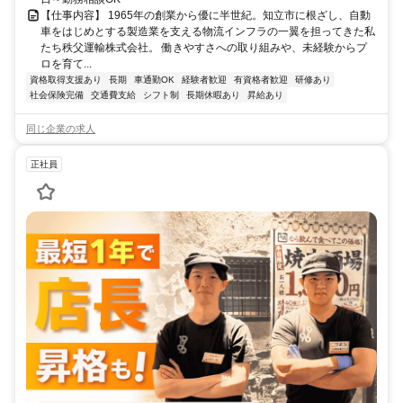
【仕事内容】 1965年の創業から優に半世紀。知立市に根ざし、自動
車をはじめとする製造業を支える物流インフラの一翼を担ってきた私
たち秩父運輸株式会社。 働きやすさへの取り組みや、未経験からプ
ロを育て...
資格取得支援あり
長期
車通勤OK
経験者歓迎
有資格者歓迎
研修あり
社会保険完備
交通費支給
シフト制
長期休暇あり
昇給あり
同じ企業の求人
正社員