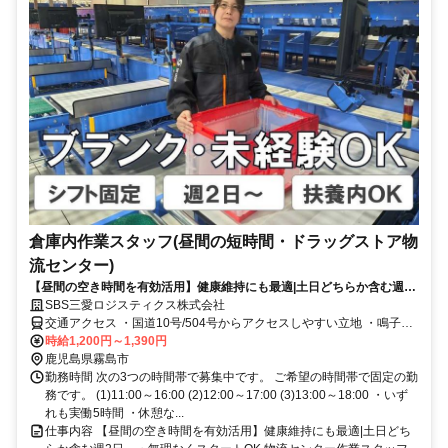
倉庫内作業スタッフ(昼間の短時間・ドラッグストア物
流センター)
【昼間の空き時間を有効活用】健康維持にも最適|土日どちらか含む週2
日～・無理なくスタートOK
SBS三愛ロジスティクス株式会社
交通アクセス ・国道10号/504号からアクセスしやすい立地 ・鳴子前
食堂さんを入ってすぐ ・国分ICから西へ車で約3分 ■通勤手段 ・車通
時給1,200円～1,390円
勤OK(駐車場代 月1,000円・給与控除) ・バイク通勤OK ・自転車通勤
鹿児島県霧島市
も可
勤務時間 次の3つの時間帯で募集中です。 ご希望の時間帯で固定の勤
務です。 (1)11:00～16:00 (2)12:00～17:00 (3)13:00～18:00 ・いず
れも実働5時間 ・休憩な...
仕事内容 【昼間の空き時間を有効活用】健康維持にも最適|土日どち