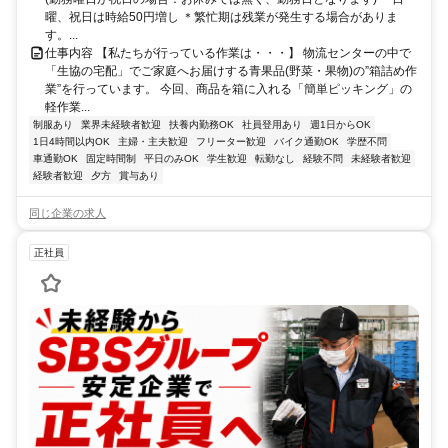
曜、祝日は時給50円増し ＊繁忙期は残業が発生する場合がありま
す。...
仕事内容 【私たちが行っている作業は・・・】 物流センターの中で
「生協の宅配」でご家庭へお届けする青果品(野菜・果物)の”箱詰め作
業”を行っています。 今回、商品を箱に入れる「簡単ピッキング」の
軽作業...
制服あり
業界未経験者歓迎
扶養内勤務OK
社員登用あり
週1日からOK
1日4時間以内OK
主婦・主夫歓迎
フリーター歓迎
バイク通勤OK
学歴不問
車通勤OK
固定時間制
平日のみOK
学生歓迎
転勤なし
経験不問
未経験者歓迎
経験者歓迎
夕方
賞与あり
同じ企業の求人
正社員