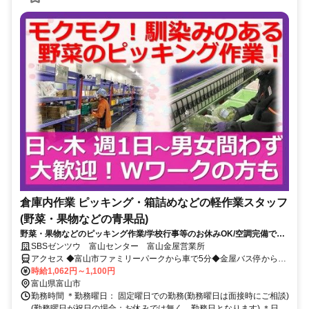
倉庫内作業 ピッキング・箱詰めなどの軽作業スタッフ
(野菜・果物などの青果品)
野菜・果物などのピッキング作業/学校行事等のお休みOK/空調完備で夏
は涼しく冬は暖か/幅広い年齢の方が勤務しています
SBSゼンツウ 富山センター 富山金屋営業所
アクセス ◆富山市ファミリーパークから車で5分◆金屋バス停から徒
歩15分◆車・バイク・自転車OK
時給1,062円～1,100円
富山県富山市
勤務時間 ＊勤務曜日： 固定曜日での勤務(勤務曜日は面接時にご相談)
(勤務曜日が祝日の場合：お休みでは無く、勤務日となります) ＊日