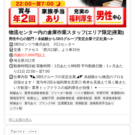
物流センター内の倉庫作業スタッフ(エリア限定|夜勤)
男性中心の部門！未経験からSBSグループ安定企業で正社員へ✨
SBSゼンツウ株式会社 川口センター
交通・アクセス 「西川口駅」より車10分
月給217,000円以上
埼玉県川口市
勤務時間詳細 実働時間：1日あたり8時間 平均勤務日数：1ヶ月あた
り21日 22:00～翌7:00
仕事内容 ◥◣SBSグループの安定企業◢◤ 未経験から物流のプロを
目指せます！ 賞与年2回＆福利厚生充実◎ 将来を見据えて長く働きた
い方歓迎✨ 業界トップクラスの福利厚生が自慢！ ✦・┈┈┈┈┈ ...
制服あり
業界未経験者歓迎
フリーター歓迎
バイク通勤OK
学歴不問
車通勤OK
職場見学可
転勤なし
経験不問
未経験者歓迎
経験者歓迎
夜間
有資格者歓迎
研修あり
賞与あり
ブランクOK
交通費支給
長期歓迎
資格取得手当あり
シフト制
同じ企業の求人
アルバイト・パート