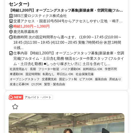
センター)
【時給1,200円】オープニングスタッフ募集|新築倉庫・空調完備|フルタ
イム・土日含む勤務
SBS三愛ロジスティクス株式会社
交通アクセス ・国道10号/504号からアクセスしやすい立地 ・鳴子前
食堂さんを入ってすぐ ・国分ICから西へ車で約3分 ■通勤手段 ・車通
時給1,200円～1,390円
勤OK(駐車場代 月1,000円・給与控除) ・バイク通勤OK ・自転車通勤
鹿児島県霧島市
も可
勤務時間 次の固定時間帯から選べます。 (1)9:00～17:45 (2)10:00～
18:45 (3)11:00～19:45 (4)12:00～20:45 実働:7時間45分 休憩:1時間
※残...
仕事内容 【時給1,200円】オープニングスタッフ募集|新築倉庫・空調
完備|フルタイム・土日含む勤務 物流センター作業スタッフ (フルタイ
ム・土日含む勤務) ■しっかり稼ぎたい方に 土日を含めてし...
社員登用あり
長期
フリーター歓迎
バイク通勤OK
給料前払いOK
学歴不問
車通勤OK
固定時間制
転勤なし
即日払いOK
社会保険完備
オープニングスタッフ
交通費支給
固定シフト制
ピアスOK
服装自由
昇給あり
友達と応募OK
ひげOK
髪型・髪色自由
アルバイト・パート