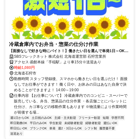
冷蔵倉庫内でお弁当・惣菜の仕分け作業
【面接なしで好きな時にバイト！】働きたい日を選んで単発1日～OK！
お給料は即日払いでお財布も安心♪
SBSフレックネット 株式会社 北海道運営部 石狩営業所
アクセス 函館本線「手稲駅」より車15分※送迎あり
時給1,080円
北海道石狩市
勤務時間 スタッフ登録後、スマホから働きたい日を選ぶだけ！ 面接
なしでお仕事ができます！ 働く日や、お休みの日はあなた自身で決
めることができますよ！ 14:00～19:00
仕事内容 【お仕事について】 冷蔵倉庫内でのコンビニ・スーパーで
販売している、弁当、惣菜品の仕分作業 ・各店舗ごとにパレットに
仕分け、カゴ車などの移動作業もあります ※物流量により作業時間
が前後する場...
週1日からOK
土日祝のみOK
主婦・主夫歓迎
フリーター歓迎
短期
学歴不問
即日勤務OK
平日のみOK
学生歓迎
未経験者歓迎
経験者歓迎
週払いOK
即日払いOK
ブランクOK
単発
週2・3日からOK
シフト制
履歴書不要
送迎あり