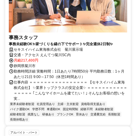
事務スタッフ
事務未経験OK✨家づくりを縁の下でサポート✨完全週休2日制✨
セキスイハイム東海株式会社 菊川展示場
交通・アクセス えんてつ菊川SC内
月給217,400円
静岡県菊川市
勤務時間詳細 実働時間：1日あたり7時間50分 平均勤務日数：1ヶ月
あたり21日 9:00～17:50（休憩1時間あり）
仕事内容 ＝＝＝＝＝＝＝＝＝＝＝＝＝＝＝＝ 【セキスイハイム東海
株式会社】 ✨業界トップクラスの安定企業✨ ＝＝＝＝＝＝＝＝＝＝＝
＝＝＝＝＝ ｢こんなマイホームを建てたい！｣ そんなお客様の想いを
実...
業界未経験者歓迎
社員登用あり
主婦・主夫歓迎
資格取得支援あり
バイク通勤OK
学歴不問
車通勤OK
固定時間制
経験不問
未経験者歓迎
経験者歓迎
残業なし
研修あり
ブランクOK
育休あり
交通費支給
長期歓迎
長期休暇あり
アルバイト・パート