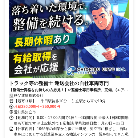
トラック等の整備士 運送会社の自社車両専門
【整備士資格をお持ちの方必見！】✅整備士専用事務所、完備。(エアコ
ン付)✅️賞与年2回×特別手当年2回✅年間休日115日✅1日4時間～OK
秩父運輸株式会社
【最寄り駅】 ・牛田駅徒歩10分 ・知立駅から車で10分
月給280,000円～350,000円
愛知県知立市
【勤務時間】 8:00～17:00の間で1日4～6時間程度 ※最大1日8時間勤
務も可能です ※上記以外でも応相談 平均勤務日数：月20日～22日
【仕事内容】 1965年の創業から優に半世紀。知立市に根ざし、自動
車をはじめとする製造業を支える物流インフラの一翼を担ってきた私