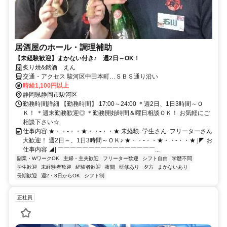
居酒屋のホール・調理補助
【未経験歓迎】まかない付き♪ 週2日～OK！
炙り焼&銘酒 えん
交通・アクセス 駿河区中田本町…ＳＢＳ通り沿い
時給1,100円以上
静岡県静岡市駿河区
勤務時間詳細 【勤務時間】 17:00～24:00 ＊週2日、1日3時間～Ｏ
Ｋ！ ＊週末勤務歓迎◎ ＊勤務開始時間＆曜日相談ＯＫ！ お気軽にご
相談下さい☆
仕事内容 ★・・-・・★・・-・・★ 未経験･学生さん･フリーターさん
大歓迎！ 週2日～、1日3時間～ＯＫ♪ ★・・-・・★・・-・・★ |◤ お
仕事内容 ◢| ￣￣￣￣￣￣￣￣￣￣￣￣￣￣￣￣...
副業・WワークOK
主婦・主夫歓迎
フリーター歓迎
シフト自由
学歴不問
学生歓迎
未経験者歓迎
経験者歓迎
夜間
研修あり
夕方
まかないあり
長期歓迎
週2・3日からOK
シフト制
正社員