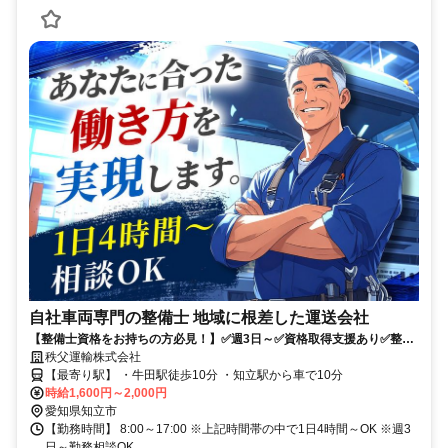
自社車両専門の整備士 地域に根差した運送会社
【整備士資格をお持ちの方必見！】✅️週3日～✅資格取得支援あり✅整備
士専用事務所完備(エアコン付)✅自社車両専門で落ち着いて整備できる
秩父運輸株式会社
【最寄り駅】 ・牛田駅徒歩10分 ・知立駅から車で10分
時給1,600円～2,000円
愛知県知立市
【勤務時間】 8:00～17:00 ※上記時間帯の中で1日4時間～OK ※週3
日～勤務相談OK