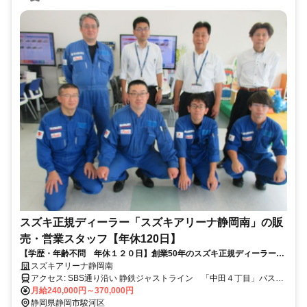
スズキ正規ディーラー「スズキアリーナ静岡南」の販
売・営業スタッフ【年休120日】
【学歴・年齢不問 年休１２０日】創業50年のスズキ正規ディーラー！
ノルマ無し・飛び込み営業一切なし・車が好きな方・接客好きな方にオ
スズキアリーナ静岡南
ススメ！
アクセス: SBS通り沿い 静鉄ジャストライン 「中田４丁目」バス
停 徒歩１分
月給240,000円～370,000円
静岡県静岡市駿河区