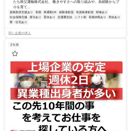
たち秩父運輸株式会社。 働きやすさへの取り組みや、未経験からプ
ロを育て...
資格取得支援あり
長期
車通勤OK
経験者歓迎
有資格者歓迎
研修あり
社会保険完備
賞与あり
育休あり
交通費支給
シフト制
長期休暇あり
昇給あり
寮・社宅あり
同じ企業の求人
正社員