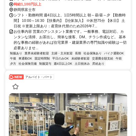
原駅 徒歩 18分 ◆ 岳南鉄道 比奈駅 車 5分 ◆ 岳南鉄道 岳南富士岡駅
時給1,100円以上
車 6分 ◆ 岳南鉄道 須津駅 車 9分
静岡県富士市
シフト・勤務時間 週4日以上、1日5時間以上 朝～昼/昼～夕 【勤務時
間】 10:00～16:30 【扶養内】【社保加入】 ※休憩75分 【休日】 土
日祝 ※更新上限あり：産育休代替のため2026年7...
お仕事内容 営業のアシスタント業務です。一般事務、電話対応、カ
ンタンな清掃、お茶出し、簡単な接客、DM、チラシ作成など。 基本
的な事務の経験があれば住宅業界・建築業界の専門知識や経験は一切
必要ありませ...
制服あり
業界未経験者歓迎
主婦・主夫歓迎
長期
社会保険あり
バイク通勤OK
午後
車通勤OK
固定時間制
平日のみOK
未経験者歓迎
交通費全額支給
午前
夕方
社会保険完備
制服貸与
週4日以上OK
土日祝休み
昇給あり
アルバイト・パート