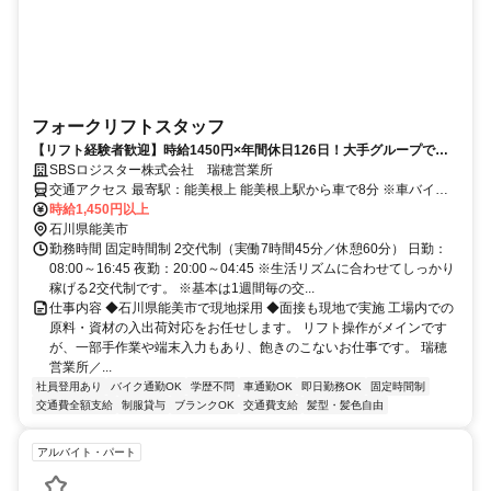
フォークリフトスタッフ
【リフト経験者歓迎】時給1450円×年間休日126日！大手グループで正
社員登用あり！夜勤手当でガッツリ稼げる！原料出荷の司令塔！
SBSロジスター株式会社 瑞穂営業所
交通アクセス 最寄駅：能美根上 能美根上駅から車で8分 ※車バイク
通勤OK
時給1,450円以上
石川県能美市
勤務時間 固定時間制 2交代制（実働7時間45分／休憩60分） 日勤：
08:00～16:45 夜勤：20:00～04:45 ※生活リズムに合わせてしっかり
稼げる2交代制です。 ※基本は1週間毎の交...
仕事内容 ◆石川県能美市で現地採用 ◆面接も現地で実施 工場内での
原料・資材の入出荷対応をお任せします。 リフト操作がメインです
が、一部手作業や端末入力もあり、飽きのこないお仕事です。 瑞穂
営業所／...
社員登用あり
バイク通勤OK
学歴不問
車通勤OK
即日勤務OK
固定時間制
交通費全額支給
制服貸与
ブランクOK
交通費支給
髪型・髪色自由
アルバイト・パート