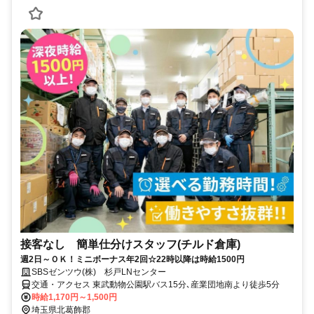
接客なし 簡単仕分けスタッフ(チルド倉庫)
週2日～ＯＫ！ミニボーナス年2回☆22時以降は時給1500円
SBSゼンツウ(株) 杉戸LNセンター
交通・アクセス 東武動物公園駅バス15分､産業団地南より徒歩5分
時給1,170円～1,500円
埼玉県北葛飾郡