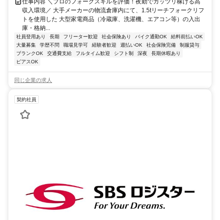
仕事内容 ＼プロのフォークスキルを評価！夜勤でガッツリ稼げる高
収入環境／ 大手メーカーの物流倉庫内にて、1.5tリーチフォークリフ
トを使用した 大型家電商品（冷蔵庫、洗濯機、エアコン等）の入出
庫・格納...
社員登用あり
長期
フリーター歓迎
社会保険あり
バイク通勤OK
給料前払いOK
大量募集
学歴不問
職場見学可
経験者歓迎
週払いOK
社会保険完備
制服貸与
ブランクOK
交通費支給
フルタイム歓迎
シフト制
深夜
長期休暇あり
ピアスOK
同じ企業の求人
契約社員