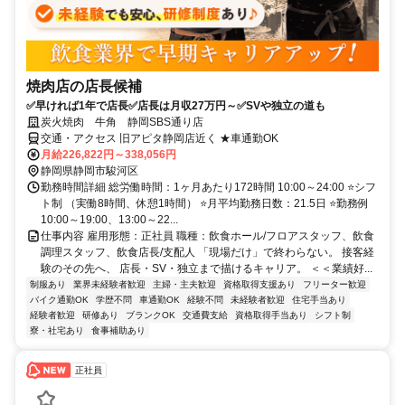
焼肉店の店長候補
✅早ければ1年で店長✅店長は月収27万円～✅SVや独立の道も
炭火焼肉 牛角 静岡SBS通り店
交通・アクセス 旧アピタ静岡店近く ★車通勤OK
月給226,822円～338,056円
静岡県静岡市駿河区
勤務時間詳細 総労働時間：1ヶ月あたり172時間 10:00～24:00 ⭐シフ
ト制 （実働8時間、休憩1時間） ⭐月平均勤務日数：21.5日 ⭐勤務例
10:00～19:00、13:00～22...
仕事内容 雇用形態：正社員 職種：飲食ホール/フロアスタッフ、飲食
調理スタッフ、飲食店長/支配人 「現場だけ」で終わらない。 接客経
験のその先へ、 店長・SV・独立まで描けるキャリア。 ＜＜業績好...
制服あり
業界未経験者歓迎
主婦・主夫歓迎
資格取得支援あり
フリーター歓迎
バイク通勤OK
学歴不問
車通勤OK
経験不問
未経験者歓迎
住宅手当あり
経験者歓迎
研修あり
ブランクOK
交通費支給
資格取得手当あり
シフト制
寮・社宅あり
食事補助あり
正社員