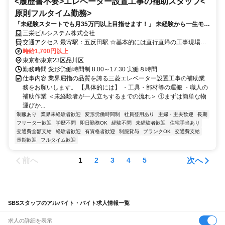
<履歴書不要>エレベーター設置工事の補助スタッフ<
原則フルタイム勤務>
「未経験スタートでも月35万円以上目指せます！」 未経験から一生モノ
の技術が身につく！
三栄ビルシステム株式会社
交通アクセス 最寄駅：五反田駅 ☆基本的には直行直帰の工事現場で
す。 都心部・横浜・川崎エリア中心でアクセス良好！
時給1,700円以上
東京都東京23区品川区
勤務時間 変形労働時間制 8:00～17:30 実働８時間
仕事内容 業界屈指の品質を誇る三菱エレベーター設置工事の補助業
務をお願いします。 【具体的には】 ・工具・部材等の運搬 ・職人の
補助作業 ＜未経験者が一人立ちするまでの流れ＞ ①まずは簡単な物
運びか...
制服あり
業界未経験者歓迎
変形労働時間制
社員登用あり
主婦・主夫歓迎
長期
フリーター歓迎
学歴不問
即日勤務OK
経験不問
未経験者歓迎
住宅手当あり
交通費全額支給
経験者歓迎
有資格者歓迎
制服貸与
ブランクOK
交通費支給
長期歓迎
フルタイム歓迎
前へ
次へ
1
2
3
4
5
SBSスタッフのアルバイト・バイト求人情報一覧
求人の詳細を表示