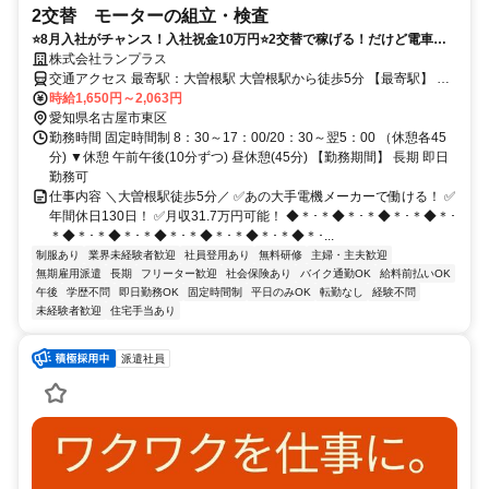
2交替 モーターの組立・検査
⭐8月入社がチャンス！入社祝金10万円⭐2交替で稼げる！だけど電車通
勤可！月給31.7万円可/大曽根駅から徒歩5分/日払い週払い可/年間休日
株式会社ランプラス
130日
交通アクセス 最寄駅：大曽根駅 大曽根駅から徒歩5分 【最寄駅】 名
古屋市営地下鉄名城線 大曽根駅 名古屋市営地下鉄名城線 ナゴヤドー
時給1,650円～2,063円
ム前矢田駅
愛知県名古屋市東区
勤務時間 固定時間制 8：30～17：00/20：30～翌5：00 （休憩各45
分) ▼休憩 午前午後(10分ずつ) 昼休憩(45分) 【勤務期間】 長期 即日
勤務可
仕事内容 ＼大曽根駅徒歩5分／ ✅️あの大手電機メーカーで働ける！ ✅️
年間休日130日！ ✅️月収31.7万円可能！ ◆＊･＊◆＊･＊◆＊･＊◆＊･
＊◆＊･＊◆＊･＊◆＊･＊◆＊･＊◆＊･＊◆＊･...
制服あり
業界未経験者歓迎
社員登用あり
無料研修
主婦・主夫歓迎
無期雇用派遣
長期
フリーター歓迎
社会保険あり
バイク通勤OK
給料前払いOK
午後
学歴不問
即日勤務OK
固定時間制
平日のみOK
転勤なし
経験不問
未経験者歓迎
住宅手当あり
派遣社員