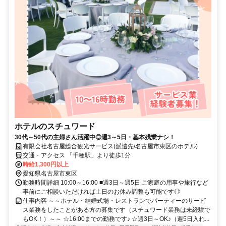
ホテルのスチュワード
30代～50代の主婦さん活躍中◎週3～5日・基本残業ナシ！
有限会社名古屋総合観光サービス(派遣先/名古屋市東区のホテル)
交通・アクセス 「千種駅」より徒歩1分
時給1,300円以上
愛知県名古屋市東区
勤務時間詳細 10:00～16:00 ■週3日～週5日 ご家庭の用事や旅行など
事前にご相談いただければ土日のお休み調整も可能です◎
仕事内容 ～～ホテル・結婚式場・レストランでパーティーのサービ
ス業務をしたことがある方の募集です（スチュワード業務は未経験で
もOK！）～～ ☆16:00までの勤務です♪ ☆週3日～OK♪（週5日入れ...