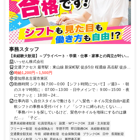
事務スタッフ
【未経験大歓迎】～プライベート・学業・仕事・家事との両立が叶いま
す～
いっせん株式会社
交通アクセス 最寄駅：東山線 新栄町駅 徒歩5分 桜通線 高岳駅 徒歩8
分 桜通線 車道駅 徒歩9分
時給1,200円～1,500円
愛知県名古屋市東区
勤務時間 シフト制 7:00～0:00 【シフト時間について】 ✅週3～ ・朝
のスキマ時間に： 07:00～13:00 ・日中メインで： 9:00～15:00 ・夜
にサクッと： 18:00～24:...
仕事内容 ＼自分スタイルで働ける！／＼髪色・ネイル完全自由×超柔
軟シフトの事務＆受付バイト！／ 「シフトに縛られたくない…」
「事務パートを探しているけど、髪色やネイルを地味にするのは嫌
だ…」 「子ど...
業界未経験者歓迎
社員登用あり
副業・WワークOK
主婦・主夫歓迎
フリーター歓迎
社会保険あり
学歴不問
即日勤務OK
未経験者歓迎
交通費全額支給
午前
経験者歓迎
社会保険完備
ブランクOK
日中
長期歓迎
フルタイム歓迎
シフト制
昇給あり
履歴書不要