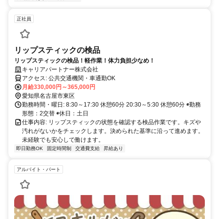
正社員
リップスティックの検品
リップスティックの検品！軽作業！体力負担少なめ！
キャリアパートナー株式会社
アクセス: 公共交通機関・車通勤OK
月給330,000円～365,000円
愛知県名古屋市東区
勤務時間・曜日: 8:30～17:30 休憩60分 20:30～5:30 休憩60分 ◉勤務
形態：2交替 ◉休日：土日
仕事内容: リップスティックの状態を確認する検品作業です。キズや
汚れがないかをチェックします。決められた基準に沿って進めます。
未経験でも安心して働けます。
即日勤務OK
固定時間制
交通費支給
昇給あり
アルバイト・パート