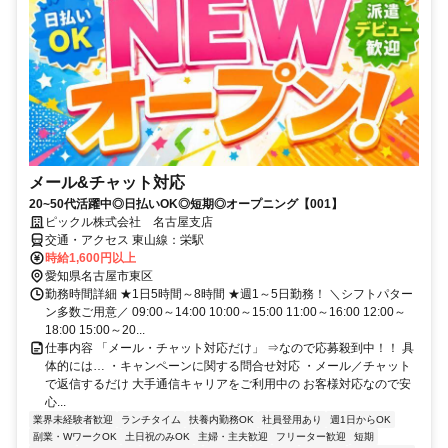
メール&チャット対応
20~50代活躍中◎日払いOK◎短期◎オープニング【001】
ピックル株式会社 名古屋支店
交通・アクセス 東山線：栄駅
時給1,600円以上
愛知県名古屋市東区
勤務時間詳細 ★1日5時間～8時間 ★週1～5日勤務！ ＼シフトパター
ン多数ご用意／ 09:00～14:00 10:00～15:00 11:00～16:00 12:00～
18:00 15:00～20...
仕事内容 「メール・チャット対応だけ」 ⇒なので応募殺到中！！ 具
体的には… ・キャンペーンに関する問合せ対応 ・メール／チャット
で返信するだけ 大手通信キャリアをご利用中の お客様対応なので安
心...
業界未経験者歓迎
ランチタイム
扶養内勤務OK
社員登用あり
週1日からOK
副業・WワークOK
土日祝のみOK
主婦・主夫歓迎
フリーター歓迎
短期