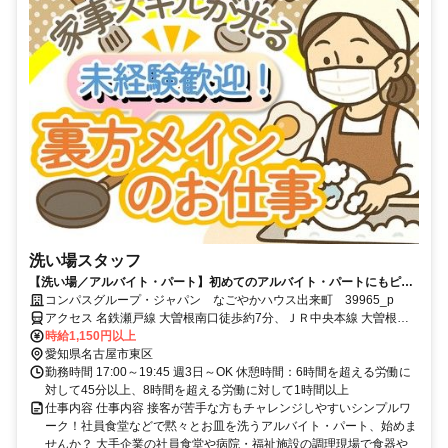
洗い場スタッフ
【洗い場／アルバイト・パート】初めてのアルバイト・パートにもピッ
タリ！未経験歓迎♪
コンパスグループ・ジャパン なごやかハウス出来町 39965_p
アクセス 名鉄瀬戸線 大曽根南口徒歩約7分、ＪＲ中央本線 大曽根南
口徒歩約7分、名古屋市営名城線 大曽根南口徒歩約7分
時給1,150円以上
愛知県名古屋市東区
勤務時間 17:00～19:45 週3日～OK 休憩時間：6時間を超える労働に
対して45分以上、8時間を超える労働に対して1時間以上
仕事内容 仕事内容 接客が苦手な方もチャレンジしやすいシンプルワ
ーク！社員食堂などで黙々とお皿を洗うアルバイト・パート、始めま
せんか？ 大手企業の社員食堂や病院・福祉施設の調理現場で食器や