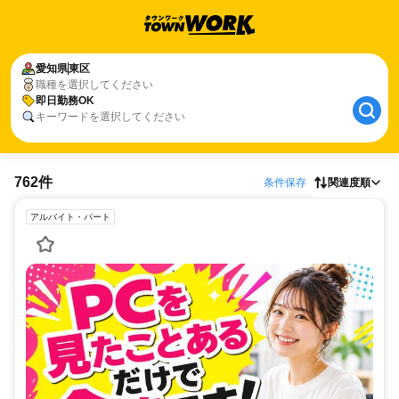
愛知県
東区
職種を選択してください
即日勤務OK
キーワードを選択してください
762件
条件保存
関連度順
アルバイト・パート