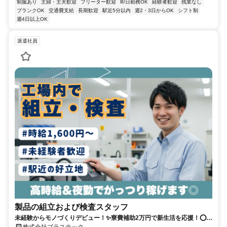
制服あり
主婦・主夫歓迎
フリーター歓迎
即日勤務OK
経験者歓迎
残業なし
ブランクOK
交通費支給
長期歓迎
駅近5分以内
週2・3日からOK
シフト制
週4日以上OK
派遣社員
製品の組立および検査スタッフ
未経験からモノづくりデビュー！✨寮費補助2万円で新生活を応援！⭕️日