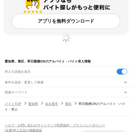
アプリを無料ダウンロード
愛知県、東区、即日勤務OKのアルバイト・バイト求人情報
求人の詳細を表示
条件を追加・変更して検索
市区町村を追加・変更
関連キーワード
完全在宅ワーク 全国
シール貼り 在宅
現在地周辺
ガチャガチャ
犬カフェ
愛知県
駅を追加・変更
バイトTOP
愛知県
名古屋市
東区
即日勤務OKのアルバイト・バイ
愛知県
すべて
ト・求人
名古屋市
すべて
職種を追加・変更
JR中央本線(名古屋～塩尻)
千種区
東区
北区
西区
中村区
中区
昭和区
瑞穂区
熱田区
中川区
港区
南区
守山区
名古屋駅
金山駅
鶴舞駅
千種駅
千種駅
千種駅
大曽根駅
新守山駅
勝川駅
春日井駅
飲食・フードサービス
緑区
名東区
天白区
特徴を追加・変更
神領駅
高蔵寺駅
定光寺駅
飲食・フードサービス
すべて
ヘルプ・お問い合わせ
サイトマップ
利用規約・プライバシーポリシー
豊橋市
岡崎市
一宮市
瀬戸市
半田市
春日井市
豊川市
津島市
碧南市
刈谷市
豊田市
ホールスタッフ
キッチンスタッフ
皿洗い・洗い場
精肉・鮮魚加工
給食調理
人気
[企業]求人広告の掲載相談
JR飯田線(豊橋～天竜峡)
安城市
西尾市
蒲郡市
犬山市
常滑市
江南市
小牧市
稲沢市
新城市
東海市
大府市