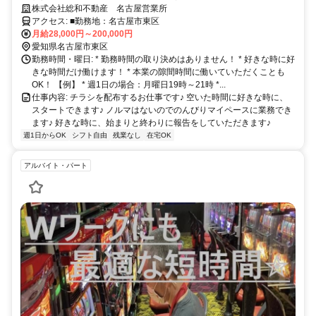
す！
株式会社総和不動産 名古屋営業所
アクセス: ■勤務地：名古屋市東区
月給28,000円～200,000円
愛知県名古屋市東区
勤務時間・曜日: * 勤務時間の取り決めはありません！ * 好きな時に好
きな時間だけ働けます！ * 本業の隙間時間に働いていただくことも
OK！ 【例】 * 週1日の場合：月曜日19時～21時 *...
仕事内容: チラシを配布するお仕事です♪ 空いた時間に好きな時に、
スタートできます♪ ノルマはないのでのんびりマイペースに業務でき
ます♪ 好きな時に、始まりと終わりに報告をしていただきます♪
週1日からOK
シフト自由
残業なし
在宅OK
アルバイト・パート