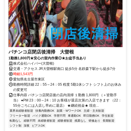
パチンコ店閉店後清掃 大曽根
1勤務1,800円★安心の室内作業◎★お盆手当あり
株式会社ハイパー(大曽根)
交通・アクセス JR大曽根駅南口 徒歩5分 名鉄森下駅から徒歩7分
時給1,543円
愛知県名古屋市東区
勤務時間詳細 22：55～24：05 程度 5勤1休シフト シフト上のお休み
の変更可
仕事内容 パチンコ店閉店後の店内清掃 １勤務 1,800円 （＋皆勤手
当） ●PM 23：00～24：10 お客様が退店次第の入店できます （22：
55分ごろには入店し早めに退店） ★継続祝金★ 現在...
業界未経験者歓迎
扶養内勤務OK
副業・WワークOK
主婦・主夫歓迎
フリーター歓迎
バイク通勤OK
学歴不問
車通勤OK
即日勤務OK
学生歓迎
転勤なし
経験不問
未経験者歓迎
経験者歓迎
残業なし
研修あり
長期歓迎
シフト制
深夜
ピアスOK