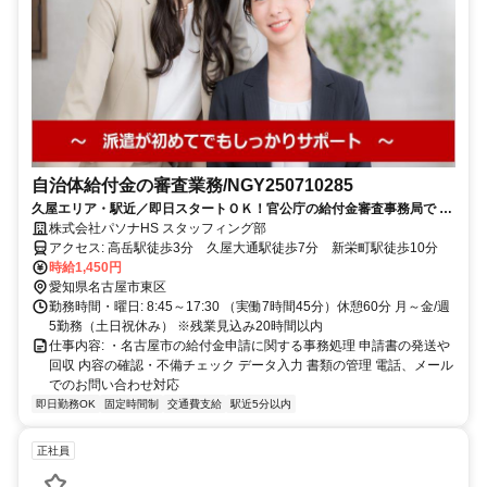
自治体給付金の審査業務/NGY250710285
久屋エリア・駅近／即日スタートＯＫ！官公庁の給付金審査事務局で 一
般事務
株式会社パソナHS スタッフィング部
アクセス: 高岳駅徒歩3分 久屋大通駅徒歩7分 新栄町駅徒歩10分
時給1,450円
愛知県名古屋市東区
勤務時間・曜日: 8:45～17:30 （実働7時間45分）休憩60分 月～金/週
5勤務（土日祝休み） ※残業見込み20時間以内
仕事内容: ・名古屋市の給付金申請に関する事務処理 申請書の発送や
回収 内容の確認・不備チェック データ入力 書類の管理 電話、メール
でのお問い合わせ対応
即日勤務OK
固定時間制
交通費支給
駅近5分以内
正社員