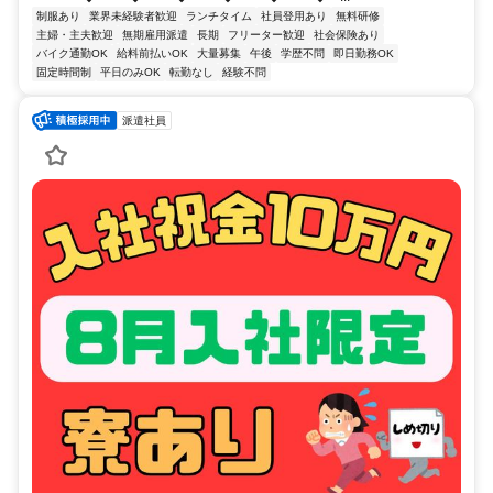
制服あり
業界未経験者歓迎
ランチタイム
社員登用あり
無料研修
主婦・主夫歓迎
無期雇用派遣
長期
フリーター歓迎
社会保険あり
バイク通勤OK
給料前払いOK
大量募集
午後
学歴不問
即日勤務OK
固定時間制
平日のみOK
転勤なし
経験不問
派遣社員