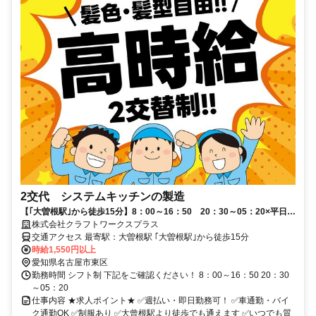
2交代 システムキッチンの製造
【｢大曽根駅｣から徒歩15分】8：00～16：50 20：30～05：20×平日の
み◆月収例30万円以上
株式会社クラフトワークスプラス
交通アクセス 最寄駅：大曽根駅 ｢大曽根駅｣から徒歩15分
時給1,550円以上
愛知県名古屋市東区
勤務時間 シフト制 下記をご確認ください！ 8：00～16：50 20：30
～05：20
仕事内容 ★求人ポイント★ ✅週払い・即日勤務可！ ✅車通勤・バイ
ク通勤OK ✅制服あり ✅大曾根駅より徒歩でも通えます ✅いつでも質