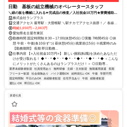
日勤 基板の組立機械のオペレータースタッフ
＼緑の板を機械に入れる⏩完成品の検査／入社祝金10万円★寮費補助5
万円/赴任費支給/キレイな職場で汚れない/日払い・週払い可/食堂あり1
株式会社ランプラス
食440円
交通アクセス 最寄駅：大曽根駅 ＼駅チカでアクセス抜群！／ 各線
｢大曽根｣駅から徒歩5分 【最寄駅】 名古屋市営地下鉄名城線 大曽根
時給1,650円～2,063円
駅 JR中央本線(名古屋～塩尻) 大曽根駅
愛知県名古屋市東区
勤務時間 固定時間制 8:30～17:00(休憩45分) ◎実働 7時間45分 ◎休
憩 午前・午後(各10分ずつ) 昼休憩(45分) 残業前(15分) ※残業時のみ
【勤務期間】 長期 即日勤務...
仕事内容 【⭐入社祝金10万円⭐】 新しい挑戦(転職)を決めたあなただ
けが受け取れる！ ◆＊･＊◆＊･＊◆＊･＊◆＊･＊◆＊･＊◆ ＜こんな
にメリットがたくさんあるのはランプラスだけ！＞ ◎日勤専...
業界未経験者歓迎
社員登用あり
無料研修
主婦・主夫歓迎
無期雇用派遣
長期
フリーター歓迎
社会保険あり
バイク通勤OK
給料前払いOK
午後
学歴不問
固定時間制
平日のみOK
未経験者歓迎
住宅手当あり
午前
経験者歓迎
週払いOK
即日払いOK
派遣社員