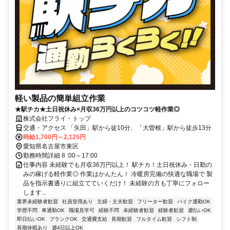
軽い製品の簡単組立作業
★駅チカ★土日祝休み×月収36万円以上のコツコツ軽作業◎
株式会社フライ・トップ
交通・アクセス 「矢田」駅から徒10分、「大曽根」駅から徒歩13分
時給1,700円～2,125円
愛知県名古屋市東区
勤務時間詳細 8 :00～17:00
仕事内容 未経験でも月収36万円以上！ 駅チカ！土日祝休み・日勤の
みの稼げる軽作業◎ 作業はかんたん！ 冷暖房完備の快適な職場で 製
品を指示書通りに組立てていくだけ！ 未経験の方も丁寧にフォロー
します...
業界未経験者歓迎
社員登用あり
主婦・主夫歓迎
フリーター歓迎
バイク通勤OK
学歴不問
車通勤OK
職場見学可
経験不問
未経験者歓迎
経験者歓迎
週払いOK
即日払いOK
ブランクOK
交通費支給
長期歓迎
フルタイム歓迎
シフト制
長期休暇あり
週4日以上OK