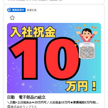
派遣社員
日勤 電子部品の組立
＼日勤+土日祝休み⏩29万円可／入社祝金10万円★寮費補助5万円/初期
費用会社負担/赴任費支給/日払い・週払い可/交通費支給/食堂あり1食440
株式会社ランプラス