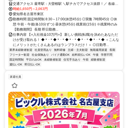
円
交通アクセス 最寄駅：大曽根駅 ＼駅チカでアクセス抜群！／ 各線
｢大曽根｣駅から徒歩5分 【最寄駅】 名古屋市営地下鉄名城線 大曽根
時給1,650円～2,063円
駅 JR中央本線(名古屋～塩尻) 大曽根駅
愛知県名古屋市東区
勤務時間 固定時間制 8:30～17:00(休憩45分) ◎実働 7時間45分 ◎休
憩 午前・午後(各10分ずつ) 昼休憩(45分) 残業前(15分) ※残業時のみ
【勤務期間】 長期 即日勤務...
仕事内容 【⭐入社祝金10万円⭐】 新しい挑戦(転職)を決めたあなただ
けが受け取れる！ ◆＊･＊◆＊･＊◆＊･＊◆＊･＊◆＊･＊◆ ＜こんな
にメリットがたくさんあるのはランプラスだけ！＞ ◎日勤専...
業界未経験者歓迎
社員登用あり
無料研修
主婦・主夫歓迎
無期雇用派遣
長期
フリーター歓迎
社会保険あり
バイク通勤OK
給料前払いOK
午後
学歴不問
固定時間制
平日のみOK
未経験者歓迎
住宅手当あり
午前
経験者歓迎
週払いOK
即日払いOK
派遣社員