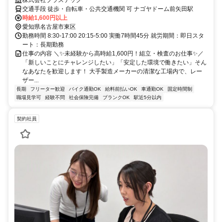
払い・週払いOKで即収入GET♪駅チカ徒歩5分＆長期休暇ありでプライ
株式会社ブラステック
ベートも充実！男女問わず幅広い世代が活躍中の職場です✨
交通手段 徒歩・自転車・公共交通機関 可 ナゴヤドーム前矢田駅
時給1,600円以上
愛知県名古屋市東区
勤務時間 8:30-17:00 20:15-5:00 実働7時間45分 就労期間：即日スタ
ート：長期勤務
仕事の内容 ＼✨未経験から高時給1,600円！組立・検査のお仕事✨／
「新しいことにチャレンジしたい」「安定した環境で働きたい」そん
なあなたを歓迎します！ 大手製造メーカーの清潔な工場内で、レー
ザー...
長期
フリーター歓迎
バイク通勤OK
給料前払いOK
車通勤OK
固定時間制
職場見学可
経験不問
社会保険完備
ブランクOK
駅近5分以内
契約社員