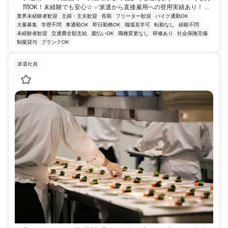
問OK！未経験でも安心☆ ✅派遣から直接雇用への登用実績あり！ ...
業界未経験者歓迎
主婦・主夫歓迎
長期
フリーター歓迎
バイク通勤OK
大量募集
学歴不問
車通勤OK
即日勤務OK
職場見学可
転勤なし
経験不問
未経験者歓迎
交通費全額支給
週払いOK
職種変更なし
研修あり
社会保険完備
制服貸与
ブランクOK
派遣社員