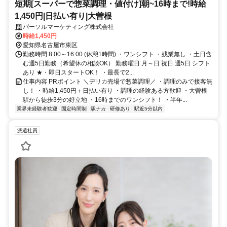
短期[スーパーで惣菜調理・値付け]朝~16時まで!時給
1,450円|日払い有り|大曽根
パーソルマーケティング株式会社
時給1,450円
愛知県名古屋市東区
勤務時間 8:00～16:00 (休憩1時間) ・ワンシフト ・残業無し ・土日含
む週5日勤務（希望休の相談OK） 勤務曜日 月～日 祝日 週5日 シフト
あり ★・即日スタートOK！ ・最長で2...
仕事内容 PRポイント ＼デリカ売場で惣菜調理／ ・調理のみで接客無
し！ ・時給1,450円＋日払い有り ・調理の経験ある方歓迎 ・大曽根
駅から徒歩3分の好立地 ・16時までのワンシフト！ ・半年...
業界未経験者歓迎
固定時間制
駅ナカ
研修あり
駅近5分以内
派遣社員