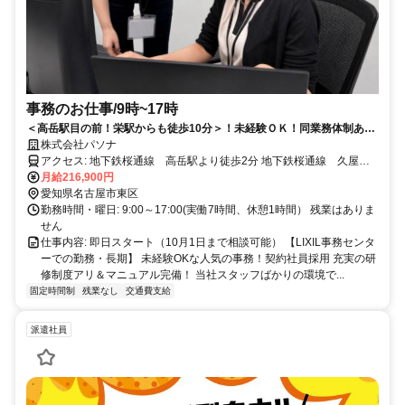
事務のお仕事/9時~17時
＜高岳駅目の前！栄駅からも徒歩10分＞！未経験ＯＫ！同業務体制あ
り・しっかりとした研修あります【長期】
株式会社パソナ
アクセス: 地下鉄桜通線 高岳駅より徒歩2分 地下鉄桜通線 久屋大
通り駅より徒歩5分 地下鉄東山線・名城線 栄駅より徒歩10分 地下
月給216,900円
鉄東山線 栄町駅より 徒歩7分 名鉄瀬戸線 栄町駅より 徒歩7分
愛知県名古屋市東区
※栄エリアからも徒歩圏内です！
勤務時間・曜日: 9:00～17:00(実働7時間、休憩1時間） 残業はありま
せん
仕事内容: 即日スタート（10月1日まで相談可能） 【LIXIL事務センタ
ーでの勤務・長期】 未経験OKな人気の事務！契約社員採用 充実の研
修制度アリ＆マニュアル完備！ 当社スタッフばかりの環境で...
固定時間制
残業なし
交通費支給
派遣社員