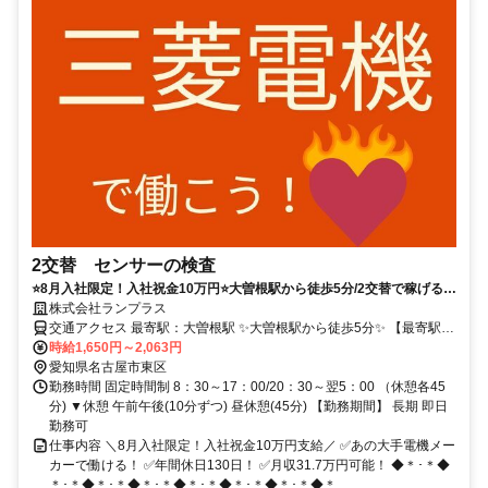
2交替 センサーの検査
⭐8月入社限定！入社祝金10万円⭐大曽根駅から徒歩5分/2交替で稼げる⏩
月収31.7円可/食堂あり！1食440円/ランプラススタッフ就業中
株式会社ランプラス
交通アクセス 最寄駅：大曽根駅 ✨大曽根駅から徒歩5分✨ 【最寄駅】
名古屋市営地下鉄名城線 大曽根駅 5分 名古屋市営地下鉄名城線 ナゴ
時給1,650円～2,063円
ヤドーム前矢田駅 5分
愛知県名古屋市東区
勤務時間 固定時間制 8：30～17：00/20：30～翌5：00 （休憩各45
分) ▼休憩 午前午後(10分ずつ) 昼休憩(45分) 【勤務期間】 長期 即日
勤務可
仕事内容 ＼8月入社限定！入社祝金10万円支給／ ✅️あの大手電機メー
カーで働ける！ ✅️年間休日130日！ ✅️月収31.7万円可能！ ◆＊･＊◆
＊･＊◆＊･＊◆＊･＊◆＊･＊◆＊･＊◆＊･＊◆＊...