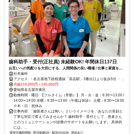
歯科助手・受付(正社員) 未経験OK! 年間休日137日
お互いへの気配りを大切にする、人間関係の良い職場 / 仕事と家庭を両
立したい方にも、働きやすい職場を目指しています
社本歯科
アクセス: ・名古屋地下鉄桜通線「高岳駅」3番出口より徒歩5分 ・名
古屋地下鉄東山線「新栄駅」1番出口より徒歩5分
月給210,000円～240,000円
愛知県名古屋市東区
勤務時間・曜日: 【フルタイム（常勤）】 月・火・金：8:30〜13:00 /
14:00〜19:00 水曜：8:30〜13:00（午後は休診） 土曜：8:30〜18:00
※木・日・祝休み
仕事内容: 「歯医者さんは怖い」というイメージを、あなたの笑顔と
丁寧な対応で変えてみませんか？ 歯科助手・受付として、患者さん
とのコミュニケーションや診療のサポートをお願いします。 具体的
には、...
変形労働時間制
即日勤務OK
駅近5分以内
昇給あり