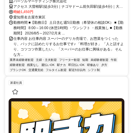
までの期間限定★未経験OK★16時までのワンシフト
パーソルマーケティング株式会社
アクセス 大曽根駅(徒歩3分)｜ナゴヤドーム前矢田駅(徒歩4分)｜大曽
根駅(徒歩3分)
時給1,450円
愛知県名古屋市東区
勤務時間 ■【勤務日】 土日含む週5日勤務（希望休の相談OK） ■【勤
務時間】 8:00～16:00 (休憩1時間) ・ワンシフト ・残業無し ■【勤務
期間】 2026/8/5～2027/2月末 ...
仕事内容 お仕事内容 スーパーのデリカ売場で、お惣菜をつくった
り、パックに詰めたりするお仕事です♪ 「料理が好き」 「人と話すよ
り、コツコツ作業したい」 「スーパーのお仕事に興味がある」 そん
な方...
業界未経験者歓迎
主婦・主夫歓迎
フリーター歓迎
短期
未経験者歓迎
午前
経験者歓迎
残業なし
週払いOK
駅ナカ
即日払いOK
研修あり
夕方
ブランクOK
交通費支給
フルタイム歓迎
駅近5分以内
シフト制
派遣社員