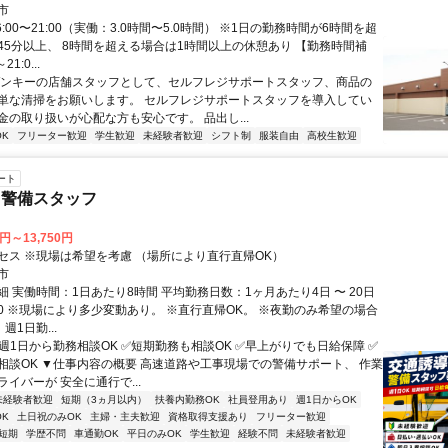
市
6:00〜21:00（実働：3.0時間〜5.0時間） ※1日の勤務時間が6時間を超
45分以上、 8時間を超える場合は1時間以上の休憩あり 【勤務時間補
21:0...
ゲンキーの店舗スタッフとして、セルフレジサポートスタッフ、商品の
単な清掃をお願いします。 セルフレジサポートスタッフを導入してい
金の取り扱いが心配な方も安心です。 品出し...
K
フリーター歓迎
学生歓迎
未経験者歓迎
シフト制
服装自由
高校生歓迎
ート
・警備スタッフ
0円～13,750円
セス ※現場は希望を考慮 （場所により直行直帰OK）
市
 実働時間：1日あたり8時間 平均勤務日数：1ヶ月あたり4日 〜 20日
7:00 ※現場により多少変動あり。 ※直行直帰OK。 ※夜勤のみ希望の場合
週1日勤...
週1日から勤務相談OK ✅短期勤務も相談OK ✅早上がりでも日給保障 ✅
相談OK ▼仕事内容の概要 高速道路や工事現場での警備サポート、 作業
イバーが 安全に通行で...
未経験者歓迎
短期（3ヵ月以内）
扶養内勤務OK
社員登用あり
週1日からOK
K
土日祝のみOK
主婦・主夫歓迎
資格取得支援あり
フリーター歓迎
短期
学歴不問
車通勤OK
平日のみOK
学生歓迎
経験不問
未経験者歓迎