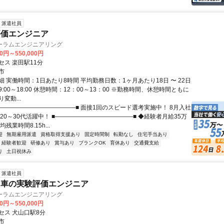
派遣社員
評価エンジニア
ーラムエンジニアリング
00円～550,000円
セス 楽田駅11分
市
 実働時間：1日あたり8時間 平均勤務日数：1ヶ月あたり18日 〜 22日
:00～18:00 休憩時間：12：00～13：00 ※勤務時間、休憩時間ともに
変動...
■―――――――――――――■ 面接1回のスピード選考実施中！ 8月入社
20～30代活躍中！ ■―――――――――――――■ ◆経験者月給35万
残業時間8.15h...
迎
無期雇用派遣
資格取得支援あり
固定時間制
転勤なし
住宅手当あり
経験者歓迎
研修あり
賞与あり
ブランクOK
育休あり
交通費支給
り
土日祝休み
派遣社員
台車の実験評価エンジニア
ーラムエンジニアリング
00円～550,000円
セス 犬山口駅8分
市