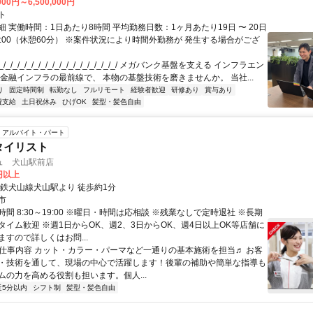
000円～6,500,000円
ト
 実働時間：1日あたり8時間 平均勤務日数：1ヶ月あたり19日 〜 20日
18:00（休憩60分） ※案件状況により時間外勤務が 発生する場合がござ
/_/_/_/_/_/_/_/_/_/_/_/_/_/_/_/_/ メガバンク基盤を支える インフラエン
 金融インフラの最前線で、 本物の基盤技術を磨きませんか。 当社...
り
固定時間制
転勤なし
フルリモート
経験者歓迎
研修あり
賞与あり
費支給
土日祝休み
ひげOK
髪型・髪色自由
アルバイト・パート
タイリスト
ュ 犬山駅前店
0円以上
名鉄犬山線犬山駅より 徒歩約1分
市
間 8:30～19:00 ※曜日・時間は応相談 ※残業なしで定時退社 ※長期
タイム歓迎 ※週1日からOK、週2、3日からOK、週4日以上OK等店舗に
すので詳しくはお問...
● 仕事内容 カット・カラー・パーマなど一通りの基本施術を担当♬ お客
・技術を通して、現場の中心で活躍します！後輩の補助や簡単な指導も
ムの力を高める役割も担います。個人...
近5分以内
シフト制
髪型・髪色自由