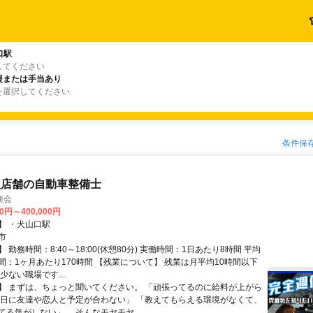
口駅
してください
援または手当あり
を選択してください
条件保
型店舗の自動車整備士
商会
00円～400,000円
】 ・犬山口駅
市
 勤務時間：8:40～18:00(休憩80分) 実働時間：1日あたり8時間 平均
間：1ヶ月あたり170時間 【残業について】 残業は月平均10時間以下
少ない職場です...
】 まずは、ちょっと聞いてください。 「頑張ってるのに給料が上がら
土日に友達や恋人と予定が合わない」 「教えてもらえる環境がなくて、
てる気がしない」 …そんなモヤモヤ...