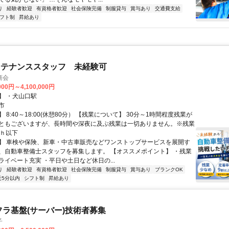
り
経験者歓迎
有資格者歓迎
社会保険完備
制服貸与
賞与あり
交通費支給
フト制
昇給あり
ンテナンススタッフ 未経験可
商会
000円～4,100,000円
】 ・犬山口駅
市
 8:40～18:00(休憩80分） 【残業について】 30分～1時間程度残業が
ともございますが、長時間や深夜に及ぶ残業は一切ありません。※残業
0ｈ以下
】 車検や保険、新車・中古車販売などワンストップサービスを展開す
、自動車整備士スタッフを募集します。 【オススメポイント】 ・残業
ライベート充実 ・平日や土日など休日の...
り
経験者歓迎
有資格者歓迎
社会保険完備
制服貸与
賞与あり
ブランクOK
近5分以内
シフト制
昇給あり
フラ基盤(サーバー)技術者募集
子