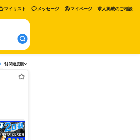
マイリスト
メッセージ
マイページ
求人掲載のご相談
存
関連度順