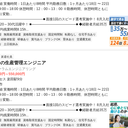
 実働時間：1日あたり8時間 平均勤務日数：1ヶ月あたり18日 〜 22日
:00～18:00 休憩時間：12：00～13：00 ※勤務時間、休憩時間ともに
変動...
■―――――――――――――■ 面接1回のスピード選考実施中！ 8月入社
20～30代活躍中！ ■―――――――――――――■ ◆経験者月給35万
残業時間8.15h...
迎
無期雇用派遣
資格取得支援あり
固定時間制
転勤なし
住宅手当あり
経験者歓迎
研修あり
賞与あり
ブランクOK
育休あり
交通費支給
り
土日祝休み
派遣社員
器の生産管理エンジニア
ーラムエンジニアリング
00円～550,000円
セス 楽田駅9分
市
 実働時間：1日あたり8時間 平均勤務日数：1ヶ月あたり18日 〜 22日
:00～18:00 休憩時間：12：00～13：00 ※勤務時間、休憩時間ともに
変動...
■―――――――――――――■ 面接1回のスピード選考実施中！ 8月入社
20～30代活躍中！ ■―――――――――――――■ ◆経験者月給35万
残業時間8.15h...
迎
無期雇用派遣
資格取得支援あり
固定時間制
転勤なし
住宅手当あり
経験者歓迎
研修あり
賞与あり
ブランクOK
育休あり
交通費支給