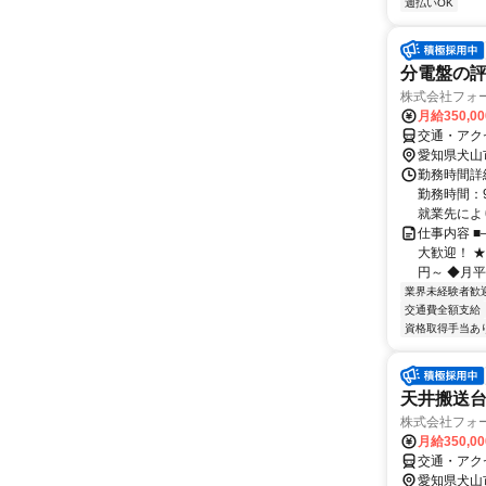
週払いOK
分電盤の
株式会社フォ
月給350,0
交通・アク
愛知県犬山
勤務時間詳細
勤務時間：9
就業先により
仕事内容 
大歓迎！ ★
円～ ◆月平均
業界未経験者歓
交通費全額支給
資格取得手当あ
天井搬送
株式会社フォ
月給350,0
交通・アク
愛知県犬山