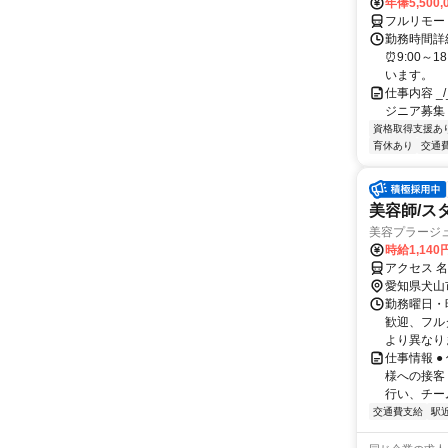
年俸5,500,
フルリモー
勤務時間詳細
⏰9:00～
います。
仕事内容 _/_
ジニア募集
資格取得支援あ
育休あり
交通
美容師/ス
美容プラージ
時給1,14
アクセス 
愛知県犬山
勤務曜日・時
歓迎、フル
より異なりま
仕事情報 
様への接客
行い、チー
交通費支給
駅