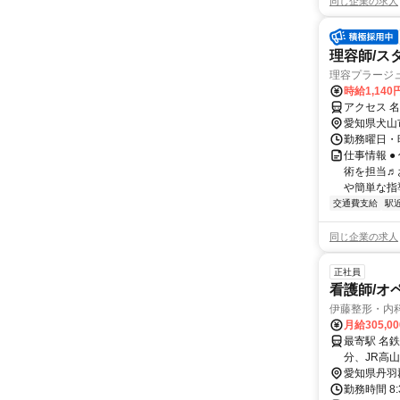
同じ企業の求人
理容師/ス
理容プラージ
時給1,14
アクセス 
愛知県犬山
勤務曜日・時
仕事情報 
術を担当♬
や簡単な指
交通費支給
駅
同じ企業の求人
正社員
看護師/オ
伊藤整形・内
月給305,0
最寄駅 名
分、JR高
愛知県丹羽
勤務時間 8