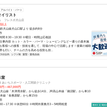
アルバイト・パート
タイリスト
ュ フレスポ犬山店
0円以上
名鉄犬山線犬山口駅より 徒歩約8分
市
間 8:30～19:30 ※曜日・時間は応相談
● 仕事内容 カット・カラー・パーマ・シェービングなど一通りの基本施
お客様への接客・技術を通して、現場の中心で活躍します！後輩の補助
導も行い、チームの力を高める役割も担...
近5分以内
シフト制
髪型・髪色自由
ペ室
科 あいちスポーツ・人工関節クリニック
00円～467,000円
鉄犬山線「木津用水駅」から徒歩14分、JR高山本線「鵜沼駅」から車10
山本線「各務原駅」から車15分
郡
:30～17:30 ※休憩60分 ※時間外業務月3～5時間程度