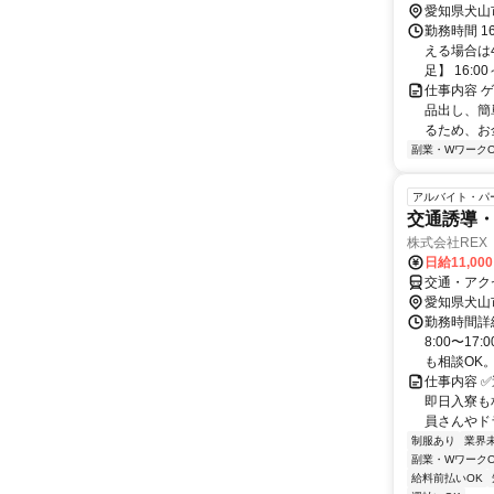
愛知県犬山
勤務時間 1
える場合は
足】 16:00～
仕事内容 
品出し、簡
るため、お
副業・WワークO
アルバイト・パ
交通誘導
株式会社REX
日給11,00
交通・アク
愛知県犬山
勤務時間詳細
8:00〜1
も相談OK。 
仕事内容 ✅
即日入寮も
員さんやドラ
制服あり
業界
副業・WワークO
給料前払いOK