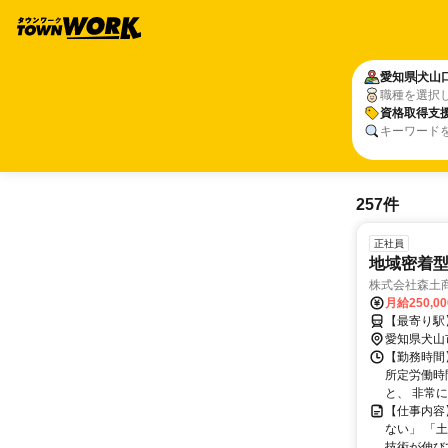
愛知県
犬山
職種を選択
資格取得支
キーワード
257件
正社員
地域密着
株式会社森土
月給250,0
【最寄り駅
愛知県犬山
【勤務時間】
所定労働時
と、 非常に
【仕事内容
ない」 「
技術が伸び