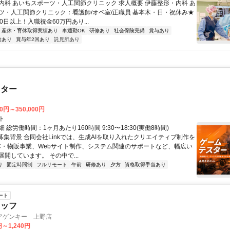
内科 あいちスポーツ・人工関節クリニック 求人概要 伊藤整形・内科 あ
ツ・人工関節クリニック：看護師/オペ室/正職員 基本木・日・祝休み★
0日以上！入職祝金60万円あり...
産休・育休取得実績あり
車通勤OK
研修あり
社会保険完備
賞与あり
給あり
賞与年2回あり
託児所あり
スター
00円～350,000円
ト
 総労働時間：1ヶ月あたり160時間 9:30〜18:30(実働8時間)
●募集背景 合同会社Linkでは、生成AIを取り入れたクリエイティブ制作を
C・物販事業、Webサイト制作、システム関連のサポートなど、幅広い
開しています。 その中で...
り
固定時間制
フルリモート
午前
研修あり
夕方
資格取得手当あり
ート
タッフ
アゲンキー 上野店
円～1,240円