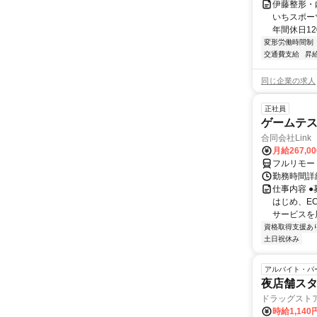
伊藤整形・
いちスポー
年間休日12
変形労働時間制
交通費支給
昇
同じ企業の求人
正社員
ゲームテ
合同会社Link
月給267,0
フルリモー
勤務時間詳細
仕事内容 
はじめ、E
サービスを展
資格取得支援あ
土日祝休み
アルバイト・パ
夜店舗ス
ドラッグスト
時給1,140