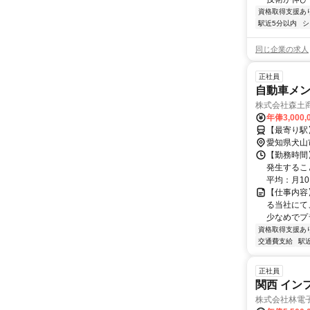
資格取得支援あ
駅近5分以内
シ
同じ企業の求人
正社員
自動車メ
株式会社森土
年俸3,000,
【最寄り駅
愛知県犬山
【勤務時間】
発生するこ
平均：月1
【仕事内容
る当社にて
少なめでプ
資格取得支援あ
交通費支給
駅
正社員
関西 イン
株式会社林電