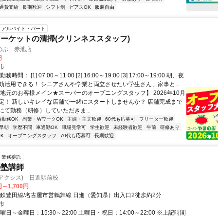
通費支給
長期歓迎
シフト制
ピアスOK
服装自由
アルバイト・パート
ーケットの清掃(クリンネススタッフ)
のぶ 赤池店
円
市
間： [1] 07:00～11:00 [2] 16:00～19:00 [3] 17:00～19:00 朝、夜
効活用できる！ シニアさんや学業と両立させたい学生さん、家事と...
【地元のお客様メイン★スーパーのオープニングスタッフ】 2026年10月
定！ 新しいキレイな店舗で一緒にスタートしませんか？ 店舗完成まで
にて勤務（研修）していただきま...
内勤務OK
副業・WワークOK
主婦・主夫歓迎
60代も応募可
フリーター歓迎
早朝
学歴不問
車通勤OK
職場見学可
学生歓迎
未経験者歓迎
午前
研修あり
K
オープニングスタッフ
70代も応募可
長期歓迎
業務委託
の塾講師
s(アクシス) 日進駅前校
円～1,700円
名鉄豊田線/名古屋市営鶴舞線 日進（愛知県）出入口2徒歩約2分
市
曜日～金曜日：15:30～22:00 土曜日・祝日：14:00～22:00 ※上記時間