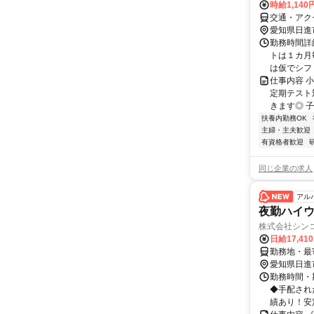
時給1,14
交通・アク
愛知県日進
勤務時間詳細
トは１カ月
は仮でシフ
仕事内容 
定期テスト
きます◎ 
扶養内勤務OK
主婦・主夫歓迎
有資格者歓迎
同じ企業の求人
アル
夜勤ハイ
株式会社シン
日給17,41
勤務地・最
愛知県日進
勤務時間・期
◆手配され
績あり！安定