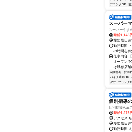
ブランクOK
交
スーパーマ
スーパーやま
時給1,143
愛知県日進
勤務時間 ・勤務時
の時間を有
仕事内容 
オープン予
は既存店舗
制服あり
扶養
バイク通勤OK
夕方
ブランクO
個別指導
個別指導Axi
時給1,275
アクセス 
愛知県日進
勤務時間 火