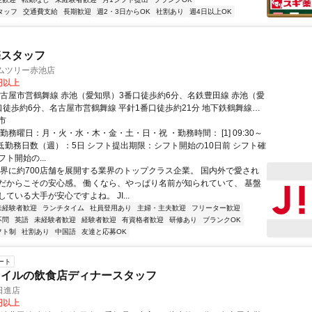
タッフ
交通費支給
長期歓迎
週2・3日からOK
社割あり
週4日以上OK
売スタッフ
イムツリー赤池店
0円以上
名古屋市営鶴舞線 赤池（愛知県）3番口徒歩約6分、名鉄豊田線 赤池（愛
口徒歩約6分、名古屋市営鶴舞線 平針1番口徒歩約21分 地下鉄鶴舞線・
「赤池駅」から徒歩5分
市
勤務曜日：月・火・水・木・金・土・日・祝 ・勤務時間： [1] 09:30～
・最低勤務日数（週）：5日 シフト提出期限：シフト開始の10日前 シフト確
ト開始の...
世界に約700店舗を展開する業界のトップクラス企業。 国内外で愛され
だからこその安心感。 働くなら、やっぱり名前が知られていて、 基盤
ている大手が安心ですよね。 JI...
未経験者歓迎
ランチタイム
社員登用あり
主婦・主夫歓迎
フリーター歓迎
不問
英語
未経験者歓迎
経験者歓迎
有資格者歓迎
研修あり
ブランクOK
フト制
社割あり
中国語
友達と応募OK
ート
タイルの飲食店ディナースタッフ
日進店
0円以上