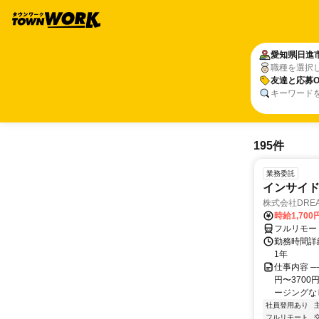
愛知県
日進
職種を選択
友達と応募O
キーワード
195件
業務委託
インサイ
株式会社DREA
時給1,700
フルリモー
勤務時間詳細
1年
仕事内容 ─
円〜370
ージングなし
社員登用あり
フルリモート