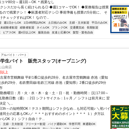
コマ80分～週1回～OK ＊残業なし
アクシスだから長く続けられる◎ ◆週1コマ～でOK！ ◆業務報告は授業
るので残業ナシ！ ◆保護者対応ナシ◎ 事前準備も授業の5分前に、 そ
チェックすればOK！ なので...
迎
週1日からOK
1日4時間以内OK
土日祝のみOK
主婦・主夫歓迎
平日のみOK
未経験者歓迎
経験者歓迎
ネイルOK
ブランクOK
交通費支給
長期歓迎
K
ピアスOK
週4日以上OK
服装自由
友達と応募OK
髪型・髪色自由
アルバイト・パート
学生バイト 販売スタッフ(オープニング)
久山南店
0円以上
名古屋市営鶴舞線 平針1番口徒歩約28分、名古屋市営鶴舞線 赤池（愛知
徒歩約29分、名鉄豊田線/名鉄三河線 赤池（愛知県）2番口徒歩約29分
市
勤務曜日：月・火・水・木・金・土・日・祝 ・勤務時間： [1] 17:00～
・最低勤務日数（週）：2日 シフトサイクル：1ヶ月 ／ シフトは前月末に 翌
 ＼...
1日3h～の短時間OK！テスト期間はシフト少なめ…も対応可能♪ ＼初バイ
達同士の応募もOK♪／ ＊＊＊おすすめのポイント＊＊＊ １）夕方以
からOK ２）シフト自由！テ...
K
主婦・主夫歓迎
フリーター歓迎
バイク通勤OK
学歴不問
車通勤OK
生歓迎
転勤なし
未経験者歓迎
月1シフト提出
ブランクOK