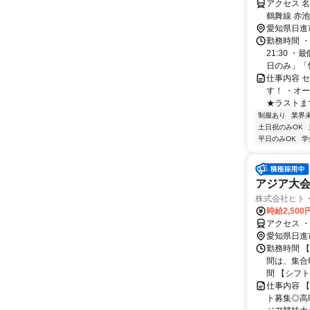
アクセス 
鶴舞線 赤
31分 日進
愛知県日進
勤務時間 ・
21:30 
日のみ」「忙
仕事内容 
す！ ・オ
★ラストま
制服あり
業界
土日祝のみOK
平日のみOK
学
アジア大会
株式会社ヒト
時給2,50
アクセス 
愛知県日進
勤務時間 【
間は、集合研
間 【シフト】
仕事内容 
ト募集◎高時