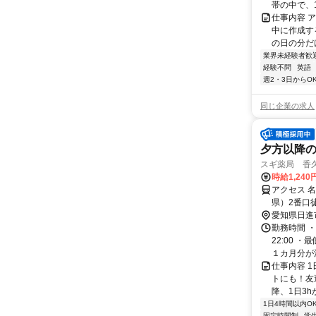
帯の中で、1
仕事内容 
中に作成す
の日の分だけ
業界未経験者歓
経験不問
英語
週2・3日からO
同じ企業の求人
夕方以降の
スギ薬局 香
時給1,24
アクセス 
県）2番口
愛知県日進
勤務時間 ・
22:00 
１カ月分が決定
仕事内容 
トにも！友
降、1日3h
1日4時間以内O
固定時間制
学