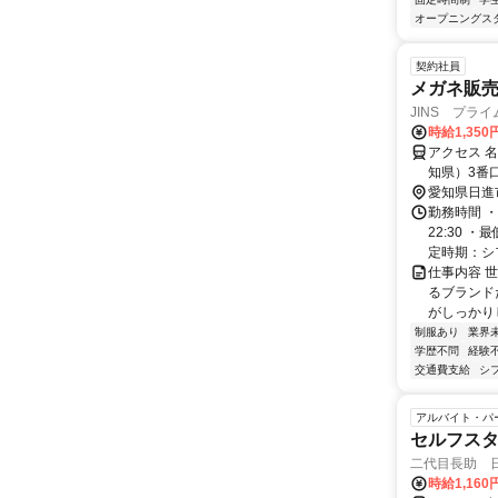
オープニングス
契約社員
メガネ販
JINS プラ
時給1,35
アクセス 
知県）3番
名鉄豊田線
愛知県日進
勤務時間 ・
22:30 
定時期：シフ
仕事内容 
るブランド
がしっかりし
制服あり
業界
学歴不問
経験
交通費支給
シ
アルバイト・パ
セルフス
二代目長助 
時給1,16