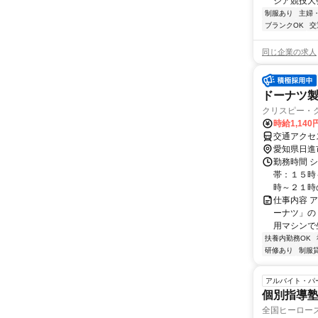
ジア競技大
制服あり
主婦
ブランクOK
交
同じ企業の求人
ドーナツ製
クリスピー・
時給1,14
愛知県日進
勤務時間 
帯：１５時
時～２１時の
仕事内容 
ーナツ」の
用マシンで生
扶養内勤務OK
研修あり
制服
アルバイト・パ
個別指導
全国ヒーローズ