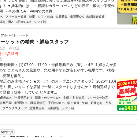
《ハイウェイ警備》 高速道路における交通規制や交通誘導のオシゴトを
す！ ▼具体的には… ・標識やカラーコーンなどの設置・撤去・保安作
導 ・その他､SA・PA内での車両...
K
フリーター歓迎
短期
シフト自由
大量募集
車通勤OK
未経験者歓迎
貸与
週2・3日からOK
シフト制
アルバイト・パート
マーケットの精肉・鮮魚スタッフ
のぶ 赤池店
円～1,713円
市
勤務時間： [1] 07:00～17:00 ・最低勤務日数（週）：4日 主婦さんが多
ので こどもさんの風邪や、急な用事でも対応しやすい職場です。 扶養
要望も優先し...
【地元のお客様メイン★スーパーのオープニングスタッフ】 2026年10月
定！ 新しいキレイな店舗で一緒にスタートしませんか？ 店舗完成まで
て勤務（研修）していただきます...
内勤務OK
社員登用あり
副業・WワークOK
主婦・主夫歓迎
フリーター歓迎
学歴不問
車通勤OK
職場見学可
平日のみOK
学生歓迎
午前
研修あり
夕方
ープニングスタッフ
交通費支給
長期歓迎
シフト制
契約社員