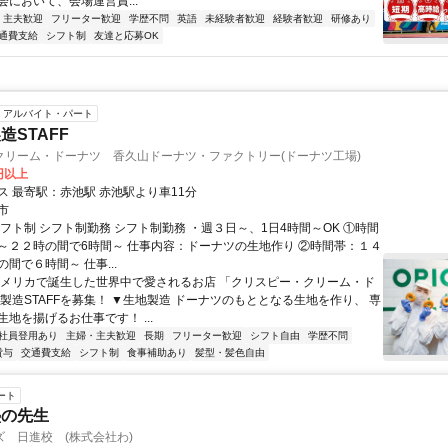
会において、会場運営責...
・主夫歓迎
フリーター歓迎
学歴不問
英語
未経験者歓迎
経験者歓迎
研修あり
通費支給
シフト制
友達と応募OK
アルバイト・パート
造STAFF
クリーム・ドーナツ 香久山ドーナツ・ファクトリー(ドーナツ工場)
0円以上
交通アクセス 最寄駅：赤池駅 赤池駅より車11分
市
シフト制 シフト制勤務 シフト制勤務 ・週３日～、1日4時間～OK ①時間
～２２時の間で6時間～ 仕事内容：ドーナツの生地作り ②時間帯：１４
間で６時間～ 仕事...
アメリカで誕生した世界中で愛されるお店 「クリスピー・クリーム・ド
 製造STAFFを募集！ ▼生地製造 ドーナツのもととなる生地を作り、 専
地を揚げるお仕事です！ ...
社員登用あり
主婦・主夫歓迎
長期
フリーター歓迎
シフト自由
学歴不問
貸与
交通費支給
シフト制
食事補助あり
髪型・髪色自由
ート
塾の先生
 日進校 (株式会社わ)