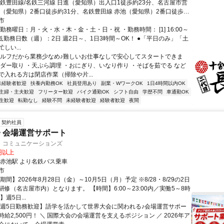
名鉄豊田線/名鉄三河線 日進（愛知県）出入口1徒歩約23分、名古屋市営
池（愛知県）2番口徒歩約31分、名鉄豊田線 赤池（愛知県）2番口徒歩約
駅から車で6分
市
勤務曜日：月・火・水・木・金・土・日・祝 ・勤務時間： [1] 16:00～
・最低勤務日数（週）：2日 週2日～、1日3時間～OK！ ●「平日のみ」「土
しい...
セルフだから業務少なめ♪難しいお仕事なしで安心してスタートできま
ーダー取り ・天ぷら調理 ・おにぎり、いなり作り ・そばを茹でる など
で入れる方は閉店作業（掃除や片...
未経験者歓迎
扶養内勤務OK
社員登用あり
副業・WワークOK
1日4時間以内OK
主婦・主夫歓迎
フリーター歓迎
バイク通勤OK
シフト自由
学歴不問
車通勤OK
生歓迎
転勤なし
経験不問
未経験者歓迎
経験者歓迎
夜間
契約社員
 会場運営サポート
・コミュニケーションズ
0円以上
・赤池駅 より名鉄バス乗車
市
期間】2026年8月28日（金）～10月5日（月）予定 ※8/28・8/29の2日
修（名古屋市内）となります。 【時間】6:00～23:00内／実働5～8時
週5日...
【週5日勤務歓迎】語学を活かして世界大会に関われる♪会場運営サポー
給2,500円！ ＼ 国際大会の会場運営を支えるポジション ／ 2026年ア