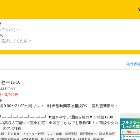
市
してください
K
を選択してください
条件保
ドセールス
M PONY
円～3,700円
ト
 9:00〜21:00の間でシフト制 希望時間帯は相談OK！ 契約更新期間：
┘─┘─┘─┘─┘─┘─┘─┘─┘ ▼働きやすい理由＆魅力▼ ✅時給1700
0円の高収入可能✨ ✅完全在宅！全国どこからでも勤務OK！ ✅商談やクロ
のアポ獲得...
主婦・主夫歓迎
フリーター歓迎
シフト自由
学歴不問
即日勤務OK
職場見学可
交通費全額支給
経験者歓迎
ネイルOK
食費補助あり
研修あり
在宅OK