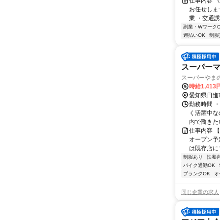
仕事内容 
お任せしま
業 ・交通誘
副業・WワークO
週払いOK
制服
スーパー
スーパーやま
時給1,413
愛知県日進
勤務時間 ・
く活躍中な
内で働きたい
仕事内容 
オープン予
は既存店に
制服あり
扶養
バイク通勤OK
ブランクOK
オ
同じ企業の求人