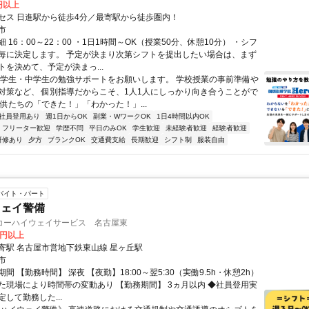
0円以上
セス 日進駅から徒歩4分／最寄駅から徒歩圏内！
市
 16：00～22：00 ・1日1時間～OK（授業50分、休憩10分） ・シフ
毎に決定します。 予定が決まり次第シフトを提出したい場合は、まず
トを決めて、予定が決まっ...
小学生・中学生の勉強サポートをお願いします。 学校授業の事前準備や
対策など、 個別指導だからこそ、1人1人にしっかり向き合うことがで
子供たちの「できた！」「わかった！」...
社員登用あり
週1日からOK
副業・WワークOK
1日4時間以内OK
フリーター歓迎
学歴不問
平日のみOK
学生歓迎
未経験者歓迎
経験者歓迎
研修あり
夕方
ブランクOK
交通費支給
長期歓迎
シフト制
服装自由
バイト・パート
ウェイ警備
コーハイウェイサービス 名古屋東
0円以上
寄駅 名古屋市営地下鉄東山線 星ヶ丘駅
市
間 【勤務時間】 深夜 【夜勤】18:00～翌5:30（実働9.5h・休憩2h）
た現場により時間帯の変動あり 【勤務期間】 3ヵ月以内 ◆社員登用実
して勤務した...