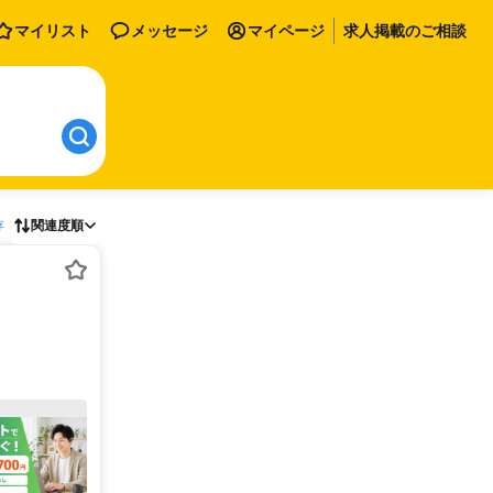
マイリスト
メッセージ
マイページ
求人掲載のご相談
存
関連度順