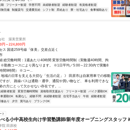
長期
フリーター歓迎
学歴不問
未経験者歓迎
経験者歓迎
有資格者歓迎
保険完備
制服貸与
交通費支給
シフト制
昇給あり
寮・社宅あり
食事補助あり
士
会社 渥美営業所
00円～224,800円
セス 国道259号線「保美」交差点近く
市
細 総労働時間：1週あたり40時間 変形労働時間制（実働週40時間、拘
 ※勤務コースにより異なります。 ※1日平均／5:00～22:30内で実働8
間9時間） ※コー...
《 地域の日常を支える大切な「生活の足」 》 田原市は自家用車での移動
ですが、 路線バスは通勤・通学、通院や買い物など、 車を利用できな
齢の方にとって欠かせない存在です。...
未経験者歓迎
変形労働時間制
資格取得支援あり
フリーター歓迎
バイク通勤OK
車通勤OK
転勤なし
経験不問
未経験者歓迎
住宅手当あり
午前
経験者歓迎
研修あり
夕方
賞与あり
ブランクOK
ート
べる小中高校生向け学習塾講師/新年度オープニングスタッフ i0
学院 田原校