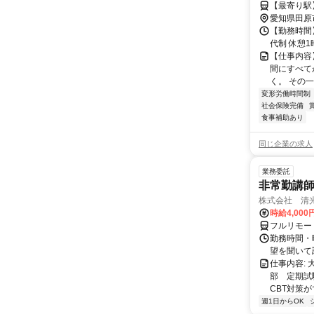
【最寄り駅
愛知県田原
【勤務時間】
代制 休憩1
【仕事内容】
間にすべて
く。 その一
変形労働時間制
社会保険完備
食事補助あり
同じ企業の求人
業務委託
非常勤講
株式会社 清
時給4,00
フルリモー
勤務時間・曜
望を聞いて
仕事内容:
部 定期試
CBT対策
週1日からOK