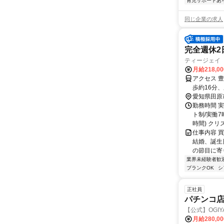
育児サポートあ
同じ企業の求人
完全週休2
ティージェイ
月給218,0
アクセス 
歩約16分
分
愛知県田原
勤務時間 実
ト制/実働7
時間) クリス.
仕事内容 
結婚、誕生
の節目に寄
業界未経験者歓
ブランクOK
シ
正社員
パチンコ店
【公式】OGIY
月給280,0