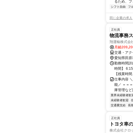
るため、フ
シフト自由
フ
同じ企業の求人
正社員
物流事務ス
翔運輸株式会
月給209,2
交通・アク
愛知県田原
勤務時間詳
時間】 6:1
【残業時間..
仕事内容 
能／ ＝＝
庫管理など)
業界未経験者歓
未経験者歓迎
交通費支給
長
正社員
トヨタ車
株式会社クロ