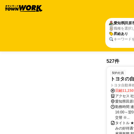
愛知県
田原
職種を選択
昇給あり
キーワード
527件
契約社員
トヨタの
トヨタ自動車
日給11,15
アクセス 
愛知県田原
勤務時間 連続
16:00～
交替 ※...
タイトル 
みの好待遇
雇用形態 契