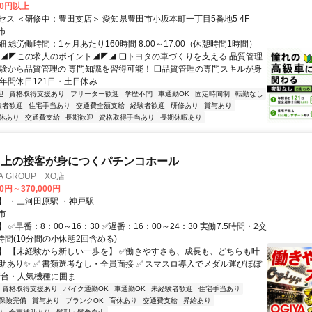
00円以上
セス ＜研修中：豊田支店＞ 愛知県豊田市小坂本町一丁目5番地5 4F
市
 総労働時間：1ヶ月あたり160時間 8:00～17:00（休憩時間1時間）
◤◢◤この求人のポイント◢◤◢ ❏トヨタの車づくりを支える 品質管理
経験から品質管理の 専門知識を習得可能！ ❏品質管理の専門スキルが身
年間休日121日・土日休み...
迎
資格取得支援あり
フリーター歓迎
学歴不問
車通勤OK
固定時間制
転勤なし
験者歓迎
住宅手当あり
交通費全額支給
経験者歓迎
研修あり
賞与あり
休あり
交通費支給
長期歓迎
資格取得手当あり
長期休暇あり
ク上の接客が身につくパチンコホール
A GROUP XO店
00円～370,000円
】 ・三河田原駅 ・神戸駅
市
 ✅早番：8：00～16：30 ✅遅番：16：00～24：30 実働7.5時間・2交
時間(10分間の小休憩2回含める)
】 【未経験から新しい一歩を】 ✅️働きやすさも、成長も、どちらも叶
補助あり✨️ ✅ 書類選考なし・全員面接 ✅ スマスロ導入でメダル運びほぼ
新台・人気機種に囲ま...
資格取得支援あり
バイク通勤OK
車通勤OK
未経験者歓迎
住宅手当あり
保険完備
賞与あり
ブランクOK
育休あり
交通費支給
昇給あり