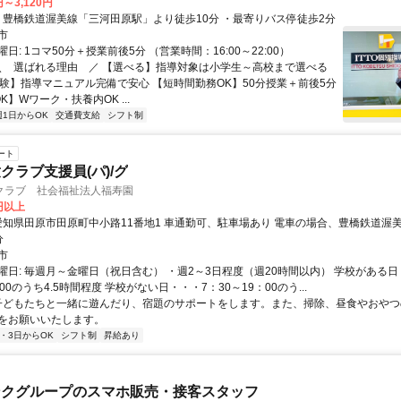
円～3,120円
アクセス: ・豊橋鉄道渥美線「三河田原駅」より徒歩10分 ・最寄りバス停徒歩2分
市
日: 1コマ50分＋授業前後5分 （営業時間：16:00～22:00）
 ＼ 選ばれる理由 ／ 【選べる】指導対象は小学生～高校まで選べる
経験】指導マニュアル完備で安心 【短時間勤務OK】50分授業＋前後5分
K】Wワーク・扶養内OK ...
週1日からOK
交通費支給
シフト制
ート
クラブ支援員(パ)/グ
クラブ 社会福祉法人福寿園
0円以上
分
市
曜日: 毎週月～金曜日（祝日含む） ・週2～3日程度（週20時間以内） 学校がある
00のうち4.5時間程度 学校がない日・・・7：30～19：00のう...
 子どもたちと一緒に遊んだり、宿題のサポートをします。また、掃除、昼食やおや
をお願いいたします。
2・3日からOK
シフト制
昇給あり
ンクグループのスマホ販売・接客スタッフ