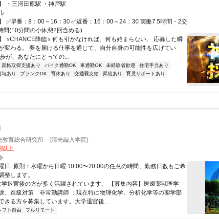
】 ・三河田原駅 ・神戸駅
市
 ✅早番：8：00～16：30 ✅遅番：16：00～24：30 実働7.5時間・2交
時間(10分間の小休憩2回含める)
 ⭐️CHANCE降臨⭐️ 何も引かなければ、何も始まらない。 応募した瞬
が変わる。 夢を届ける仕事を通じて、自分自身の可能性を広げてい
歩が、あなたにとっての...
資格取得支援あり
バイク通勤OK
車通勤OK
未経験者歓迎
住宅手当あり
賞与あり
ブランクOK
育休あり
交通費支給
昇給あり
育児サポートあり
師
光教育総合研究所 (清光編入学院)
0円以上
ト
日: 原則：水曜から日曜 10:00〜20:00の任意の時間、勤務日数もご希
調整します。
 大学退官後の方が多く活躍されています。 【募集内容】医歯薬獣医学
験、進級対策 非常勤講師 ：現在特に物理化学、分析化学等の薬学部
ができる方を募集しています。大学退官後...
シフト自由
フルリモート