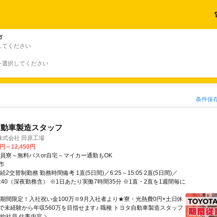
市
してください
を選択してください
条件保
自動車製造スタッフ
株式会社 田原工場
0円～12,450円
社員寮～無料バスor自宅～マイカー通勤もOK
市
2交替制勤務 勤務時間備考 1直(5日間)／6:25～15:05 2直(5日間)／
翌0:40（深夜勤務含） ※1日あたり実働7時間35分 ※1直・2直を1週間毎に
★期間限定！入社祝い金100万※9月入社者より★寮・光熱費0円×土日休
で未経験から年収560万を目指せます♪ 職種 トヨタ自動車製造スタッフ
約社員 仕事内容 ＼...