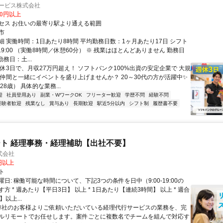
サービス株式会社
00円以上
セス お住いの最寄り駅より通える範囲
市
細 実働時間：1日あたり8時間 平均勤務日数：1ヶ月あたり17日 シフト
0～19:00 （実働8時間／休憩60分） ※ 残業はほとんどありません 勤務日
勤務日：土...
週休3日で、月収27万円超え！ ソフトバンク100%出資の安定企業で 大規
 仲間と一緒にイベントを盛り上げませんか？ 20～30代の方が活躍中✨
28歳） 具体的な業務...
迎
社員登用あり
副業・WワークOK
フリーター歓迎
学歴不問
経験不問
経験者歓迎
残業なし
賞与あり
長期歓迎
駅近5分以内
シフト制
履歴書不要
ト 経理事務・経理補助【出社不要】
式会社
2円以上
ト
日: 稼働可能な時間について、下記3つの条件を日中（9:00-19:00の
方 * 週あたり【平日3日】 以上 * 1日あたり【連続3時間】 以上 * 週合
以上...
 弊社のお客様よりご依頼いただいている経理代行サービスの業務を、完
ルリモートでお任せします。案件ごとに複数名でチームを組んで対応す