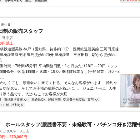
り
食事補助あり
髪型・髪色自由
正社員
日制の販売スタッフ
 田原店
00円以上
豊橋鉄道渥美線 神戸（愛知県）徒歩約11分、豊橋鉄道渥美線 三河田原徒
、豊橋鉄道渥美線 豊島徒歩約25分 豊橋鉄道「三河田原」駅から徒歩約15
市
働時間：7時間45分/日 平均勤務日数：1ヶ月あたり18日～20日 ＜シフ
時間45分、休憩1時間＞ 9:30～19:00 ※ほぼ残業なし(平均残業：月0～8
..
買わなくても、毎週会いに来てくれる。そんなお客様がいます。 婚約や
日や記念日、そしてお子様の成長のお祝いに…。 ジュエリーは、人生
り添う品です。 だからこそお客様が大切...
迎
資格取得支援あり
車通勤OK
経験不問
交通費全額支給
賞与あり
フト制
社割あり
 ホールスタッフ(履歴書不要・未経験可・パチンコ好き活躍中
A GROUP XO店
00円～370,000円