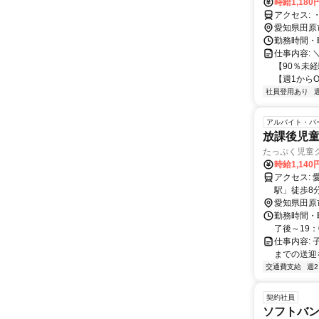
時給1,180
愛知県田原
勤務時間・曜
仕事内容:
【90％未
【週1からO
社員登用あり
アルバイト・パ
放課後児童
たっぷく児童
時給1,14
アクセス: 愛知県田原市田原町中小路11番地1 車通勤可、駐車場あり 電車の場合、豊橋鉄道渥美線「三河田原
駅」徒歩8
愛知県田原
勤務時間・
了後～19：
仕事内容:
までの送迎
交通費支給
週
契約社員
ソフトバ