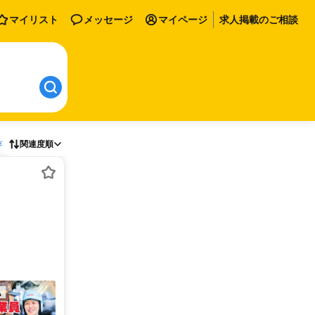
マイリスト
メッセージ
マイページ
求人掲載のご相談
存
関連度順