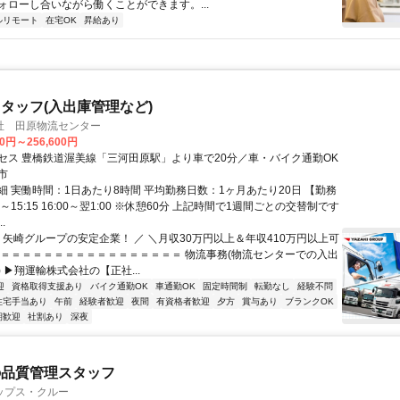
ォローし合いながら働くことができます。...
ルリモート
在宅OK
昇給あり
タッフ(入出庫管理など)
社 田原物流センター
00円～256,600円
セス 豊橋鉄道渥美線「三河田原駅」より車で20分／車・バイク通勤OK
市
細 実働時間：1日あたり8時間 平均勤務日数：1ヶ月あたり20日 【勤務
5～15:15 16:00～翌1:00 ※休憩60分 上記時間で1週間ごとの交替制です
.
＼ 矢崎グループの安定企業！ ／ ＼月収30万円以上＆年収410万円以上可
＝＝＝＝＝＝＝＝＝＝＝＝＝＝＝＝＝＝ 物流事務(物流センターでの入出
 ▶翔運輸株式会社の【正社...
迎
資格取得支援あり
バイク通勤OK
車通勤OK
固定時間制
転勤なし
経験不問
住宅手当あり
午前
経験者歓迎
夜間
有資格者歓迎
夕方
賞与あり
ブランクOK
期歓迎
社割あり
深夜
の品質管理スタッフ
ップス・クルー