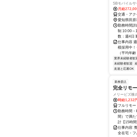
SBモバイル
月給272,0
交通・アク
愛知県田原
勤務時間詳
制 10:0
数：週4日 
仕事内容 
模採用中！
（平均年齢 
業界未経験者歓
未経験者歓迎
友達と応募OK
業務委託
完全リモー
メリービズ株
時給1,23
フルリモー
勤務時間・曜
間）で満たす
計【15時間】
仕事内容:
全在宅・フ