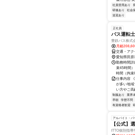
社員登用あり
研修あり
社会
送迎あり
正社員
バス運転
豊鉄バス株式
月給208,6
交通・アク
愛知県田原
勤務時間詳
束45時間）
時間（拘束時
仕事内容 
が多い地域
い方やご高
制服あり
業界
早朝
学歴不問
有資格者歓迎
アルバイト・パ
【公式】選
ITTO個別指導