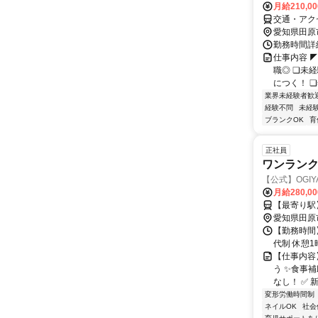
月給210,0
交通・アク
愛知県田原
勤務時間詳細
仕事内容 
職◎ ❏未
につく！ ❏
業界未経験者歓
経験不問
未経
ブランクOK
育
正社員
ワンラン
【公式】OGIY
月給280,0
【最寄り駅
愛知県田原
【勤務時間】
代制 休憩1
【仕事内容
う ✨️食事
なし！ ✅ 
変形労働時間制
ネイルOK
社会