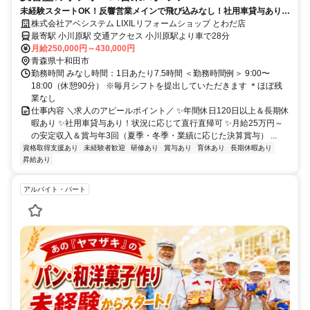
未経験スタートOK！反響営業メインで飛び込みなし！社用車貸与あり！
状況に応じて直行直帰可
株式会社アベシステム LIXILリフォームショップ とわだ店
最寄駅 小川原駅 交通アクセス 小川原駅より車で28分
月給250,000円～430,000円
青森県十和田市
勤務時間 みなし時間：1日あたり7.5時間 ＜勤務時間例＞ 9:00〜
18:00（休憩90分） ※毎月シフトを提出していただきます ＊ほぼ残
業なし
仕事内容 ＼求人のアピールポイント／ ✨年間休日120日以上＆長期休
暇あり ✨社用車貸与あり！状況に応じて直行直帰可 ✨月給25万円～
の安定収入＆賞与年3回（夏季・冬季・業績に応じた決算賞与） ...
資格取得支援あり
未経験者歓迎
研修あり
賞与あり
育休あり
長期休暇あり
昇給あり
アルバイト・パート