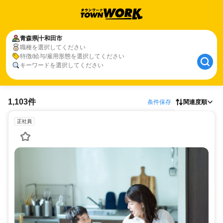
青森県
十和田市
職種を選択してください
特徴/給与/雇用形態を選択してください
キーワードを選択してください
1,103件
条件保存
関連度順
正社員