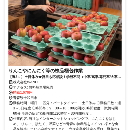
りんごやにんにく等の検品梱包作業
【週3～】土日休み★祝日も応相談！学歴不問（中卒/高卒/専門卒/大卒
OK）未経験大歓迎
株式会社WAND
アクセス: 無料駐車場完備
時給1,070円
青森県十和田市
勤務時間・曜日: ・区分：パートタイマー ・土日休み 〇勤務日数：週
3～5日程度 〇時間帯：9：30～18：00の間の6時間程度 休憩時間
60分 ※週の所定労働時間は20時間～30時間程度 ...
仕事内容: 当社はインターネットショッピングで、にんにくをはじ
め、 りんご、ほたて、野菜などの青森の特産品をメインに様々な食
品を販売している会社です！また、六次産業化認定を受け、野菜作り