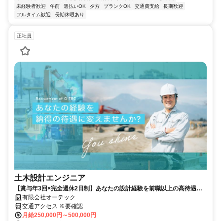
未経験者歓迎
午前
週払いOK
夕方
ブランクOK
交通費支給
長期歓迎
フルタイム歓迎
長期休暇あり
正社員
土木設計エンジニア
【賞与年3回×完全週休2日制】あなたの設計経験を前職以上の高待遇で
お迎えします！
有限会社オーテック
交通アクセス ※要確認
月給250,000円～500,000円