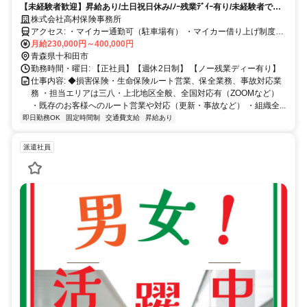
【未経験者歓迎】昇給あり/土日祝日休み/ﾉｰ残業ﾃﾞｲｰ有り/未経験者でも
育成プログラムあり（仕事のプロセスを最短で習得できます）/保険会社
株式会社高村保険事務所
へ出向制度あり（補償・保障内容をしっかり習得できます）/育成担当者
アクセス: ・マイカー通勤可（駐車場有） ・マイカー借り上げ制度あ
がしっかりサポートします
り（借り上げ金支給・社内規定による）
月給230,000円～400,000円
青森県十和田市
勤務時間・曜日: 【正社員】【週休2日制】 【ノー残業ディー有り】
仕事内容: ◆損害保険・生命保険ルート営業、保全業務、事故対応業
務 ・担当エリアは三八・上北地区全般、全国対応有（ZOOMなど）
・既存のお客様へのルート営業や対応（更新・事故など） ・組織全...
即日勤務OK
固定時間制
交通費支給
昇給あり
派遣社員