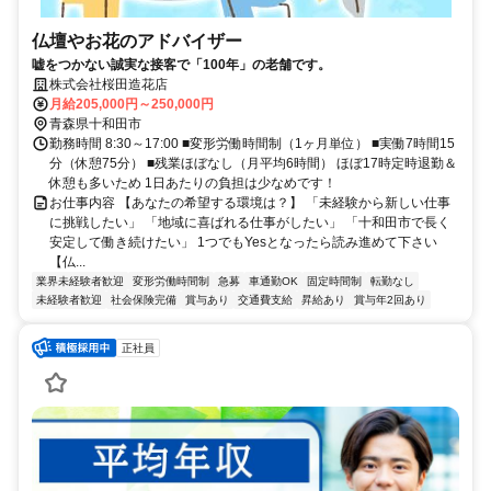
仏壇やお花のアドバイザー
嘘をつかない誠実な接客で「100年」の老舗です。
株式会社桜田造花店
月給205,000円～250,000円
青森県十和田市
勤務時間 8:30～17:00 ■変形労働時間制（1ヶ月単位） ■実働7時間15
分（休憩75分） ■残業ほぼなし（月平均6時間） ほぼ17時定時退勤＆
休憩も多いため 1日あたりの負担は少なめです！
お仕事内容 【あなたの希望する環境は？】 「未経験から新しい仕事
に挑戦したい」 「地域に喜ばれる仕事がしたい」 「十和田市で長く
安定して働き続けたい」 1つでもYesとなったら読み進めて下さい
【仏...
業界未経験者歓迎
変形労働時間制
急募
車通勤OK
固定時間制
転勤なし
未経験者歓迎
社会保険完備
賞与あり
交通費支給
昇給あり
賞与年2回あり
正社員