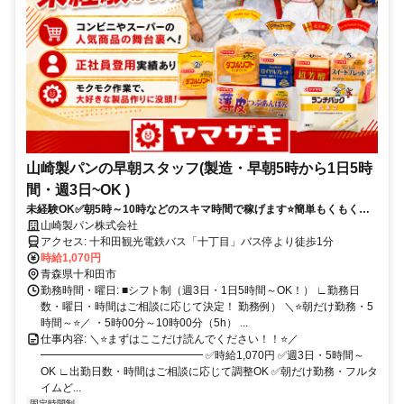
山崎製パンの早朝スタッフ(製造・早朝5時から1日5時
間・週3日~OK )
未経験OK✅朝5時～10時などのスキマ時間で稼げます⭐簡単もくもく作
業⭐パン・和洋菓子作り✨
山崎製パン株式会社
アクセス: 十和田観光電鉄バス「十丁目」バス停より徒歩1分
時給1,070円
青森県十和田市
勤務時間・曜日: ■シフト制（週3日・1日5時間～OK！） ∟勤務日
数・曜日・時間はご相談に応じて決定！ 勤務例） ＼⭐朝だけ勤務・5
時間～⭐／ ・5時00分～10時00分（5h） ...
仕事内容: ＼⭐まずはここだけ読んでください！！⭐／
━━━━━━━━━━━━━━━ ✅時給1,070円 ✅週3日・5時間～
OK ∟出勤日数・時間はご相談に応じて調整OK ✅朝だけ勤務・フルタ
イムど...
固定時間制