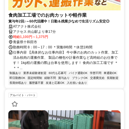
食肉加工工場でのお肉カットや軽作業
賞与年2回♪～60代活躍中！日勤＆残業少なめで生活リズム安定◎
ATアクト株式会社
アクセス 向山駅より車17分
時給1,100円～1,375円
青森県十和田市
勤務時間 8：00～17：00 ＊実働8時間 ＊休憩1時間
仕事内容 【具体的なお仕事内容】 牛や豚のお肉のカット作業、加工
済み枝肉の運搬作業、 製品の梱包や計量作業など高時給のお仕事で
す！ 1kg程の運搬の際は台車を使用します！ 食肉の加工工場です ＊
＊＊...
制服あり
業界未経験者歓迎
60代も応募可
バイク通勤OK
学歴不問
車通勤OK
即日勤務OK
固定時間制
経験不問
賞与あり
ブランクOK
交通費支給
長期歓迎
長期休暇あり
履歴書不要
友達と応募OK
入社祝い金あり
アルバイト・パート