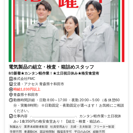
電気製品の組立・検査・箱詰めスタッフ
8/3新着★カンタン軽作業！★土日祝日休み★格安食堂有
株式会社FMC
交通・アクセス 青森県十和田市
時給1,030円以上
青森県十和田市
勤務時間詳細 ・日勤 8:00～17:00 ・夜勤 20:00～5:00 （各 休憩60
分・実働8時間） ※日勤固定・夜勤固定が選べます！ お気軽にご相談
ください。
仕事内容 ╭................................................╮ カンタン軽作業✨土日祝休
み♪ 1食350円の格安食堂あり！ 【組立・検査・箱詰め...
制服あり
業界未経験者歓迎
社員登用あり
主婦・主夫歓迎
フリーター歓迎
学歴不問
車通勤OK
固定時間制
職場見学可
平日のみOK
経験不問