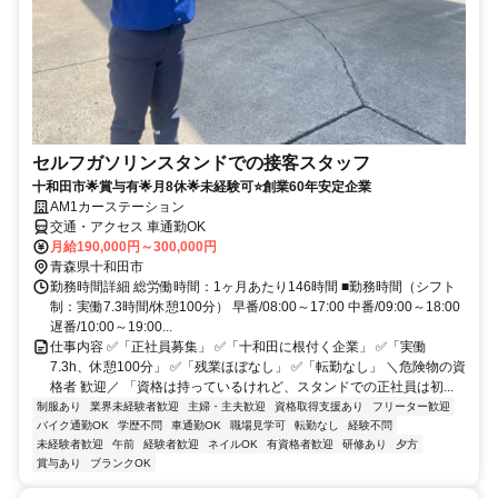
セルフガソリンスタンドでの接客スタッフ
十和田市🌟賞与有🌟月8休🌟未経験可⭐創業60年安定企業
AM1カーステーション
交通・アクセス 車通勤OK
月給190,000円～300,000円
青森県十和田市
勤務時間詳細 総労働時間：1ヶ月あたり146時間 ■勤務時間（シフト
制：実働7.3時間/休憩100分） 早番/08:00～17:00 中番/09:00～18:00
遅番/10:00～19:00...
仕事内容 ✅「正社員募集」 ✅「十和田に根付く企業」 ✅「実働
7.3h、休憩100分」 ✅「残業ほぼなし」 ✅「転勤なし」 ＼危険物の資
格者 歓迎／ 「資格は持っているけれど、スタンドでの正社員は初...
制服あり
業界未経験者歓迎
主婦・主夫歓迎
資格取得支援あり
フリーター歓迎
バイク通勤OK
学歴不問
車通勤OK
職場見学可
転勤なし
経験不問
未経験者歓迎
午前
経験者歓迎
ネイルOK
有資格者歓迎
研修あり
夕方
賞与あり
ブランクOK