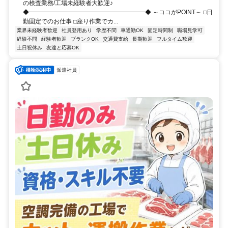
の検査業務/工場未経験者大歓迎♪
◆━━━━━━━━━━━━━━━━━━━◆ ～ココがPOINT～ □日
勤固定でのお仕事 □座り作業でカ...
業界未経験者歓迎
社員登用あり
学歴不問
車通勤OK
固定時間制
職場見学可
経験不問
経験者歓迎
ブランクOK
交通費支給
長期歓迎
フルタイム歓迎
土日祝休み
友達と応募OK
派遣社員