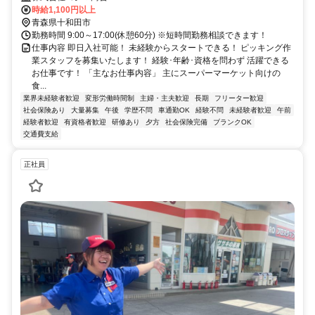
時給1,100円以上
青森県十和田市
勤務時間 9:00～17:00(休憩60分) ※短時間勤務相談できます！
仕事内容 即日入社可能！ 未経験からスタートできる！ ピッキング作
業スタッフを募集いたします！ 経験･年齢･資格を問わず 活躍できる
お仕事です！ 「主なお仕事内容」 主にスーパーマーケット向けの
食...
業界未経験者歓迎
変形労働時間制
主婦・主夫歓迎
長期
フリーター歓迎
社会保険あり
大量募集
午後
学歴不問
車通勤OK
経験不問
未経験者歓迎
午前
経験者歓迎
有資格者歓迎
研修あり
夕方
社会保険完備
ブランクOK
交通費支給
正社員