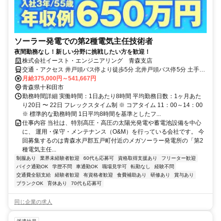
ソーラー発電での第2種電気主任技術者
夜間勤務なし！新しい分野に挑戦したい方を歓迎！
株式会社イースト・エンジニアリング 青森支店
交通・アクセス 井戸頭バス停より徒歩5分 北井戸頭バス停5分 土手山
バス停5分
月給375,000円～541,667円
青森県十和田市
勤務時間詳細 実働時間：1日あたり8時間 平均勤務日数：1ヶ月あた
り20日 〜 22日 フレックスタイム制 ※ コアタイム 11：00～14：00
※ 標準的な勤務時間 1日平均8時間を基準としたフ...
仕事内容 当社は、特別高圧・高圧の太陽光発電や蓄電池設備を中心
に、 運用・保守・メンテナンス（O&M）を行っている会社です。 今
回募集するのは青森水戸郡五戸町付近のメガソーラー発電所の「第2
種電気主任...
制服あり
業界未経験者歓迎
60代も応募可
資格取得支援あり
フリーター歓迎
バイク通勤OK
学歴不問
車通勤OK
職場見学可
転勤なし
経験不問
交通費全額支給
経験者歓迎
有資格者歓迎
食費補助あり
研修あり
賞与あり
ブランクOK
育休あり
70代も応募可
同じ企業の求人