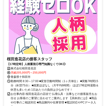
桜田造花店の接客スタッフ
【17時定時】人柄重視◎専門知識なくてOK◎
株式会社桜田造花店
月給205,000円～250,000円
青森県十和田市
勤務時間 8:30～17:00 ■変形労働時間制（1ヶ月単位） ■実働7時間15
分（休憩75分） ■残業ほぼなし（月平均6時間） ほぼ17時定時退勤＆
休憩も多いため 1日あたりの負担は少なめです！
お仕事内容 桜田造花店の店頭で 仏壇仏具・法事などの接客販売をお
任せ お客様のご要望に合わせてご案内します 【具体的には】 ■用品
や行事のご相談対応 ■商品陳列や在庫管理 ■電話対応やPCデータ入