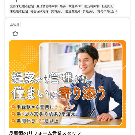
力...
業界未経験者歓迎
変形労働時間制
急募
車通勤OK
固定時間制
転勤なし
未経験者歓迎
社会保険完備
賞与あり
交通費支給
昇給あり
賞与年2回あり
正社員
反響型のリフォーム営業スタッフ