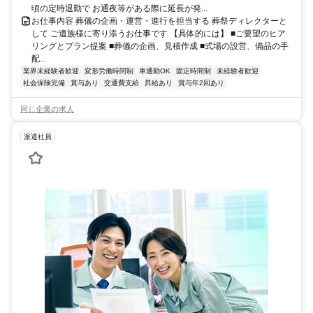
頃の定時退勤で お通夜等がある際に延長が発...
お仕事内容 葬儀の企画・運営・進行を担当する 葬祭ディレクターと
して ご遺族様に寄り添うお仕事です 【具体的には】 ■ご要望のヒア
リングとプラン提案 ■葬儀の企画、見積作成 ■式場の設営、備品の手
配...
業界未経験者歓迎
変形労働時間制
車通勤OK
固定時間制
未経験者歓迎
社会保険完備
賞与あり
交通費支給
昇給あり
賞与年2回あり
同じ企業の求人
派遣社員