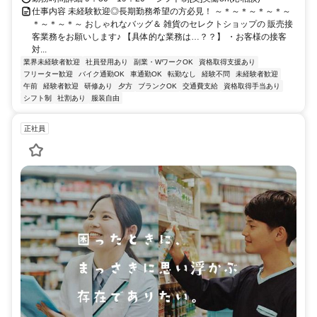
仕事内容 未経験歓迎◎長期勤務希望の方必見！ ～＊～＊～＊～＊～
＊～＊～＊～ おしゃれなバッグ＆ 雑貨のセレクトショップの 販売接
客業務をお願いします♪ 【具体的な業務は…？？】 ・お客様の接客
対...
業界未経験者歓迎
社員登用あり
副業・WワークOK
資格取得支援あり
フリーター歓迎
バイク通勤OK
車通勤OK
転勤なし
経験不問
未経験者歓迎
午前
経験者歓迎
研修あり
夕方
ブランクOK
交通費支給
資格取得手当あり
シフト制
社割あり
服装自由
正社員