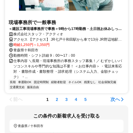
現場事務所で一般事務
＜建設工事現場事務所で事務＞9時から17時勤務・土日祝お休みしっか
り・社保完備・プライベートも充実！/TKU-0004-SE
株式会社スタッフ・アクティオ
アクセス 【アクセス】 JR七戸十和田駅から車で13分 JR野辺地駅か
ら車で15分 三沢駅から車で25分 ※車（マイカー）通勤の方は敷地内
時給1,250円～1,350円
に無料駐車場あり
青森県十和田市
勤務時間・シフト詳細 9：00〜17：00
仕事内容 ＼長期・現場事務所の事務スタッフ募集！／ むずかしいパ
ソコンスキルや専門的な知識は不要！ ＜お仕事内容＞ ・電話来客応
対 ・書類作成・書類整理 ・請求処理（システム入力、金額チェッ
ク） ・...
長期
車通勤OK
固定時間制
経験者歓迎
ネイルOK
残業なし
社会保険完備
交通費支給
服装自由
前へ
次へ
1
2
3
4
5
この条件の新着求人を受け取る
青森県 / 十和田市