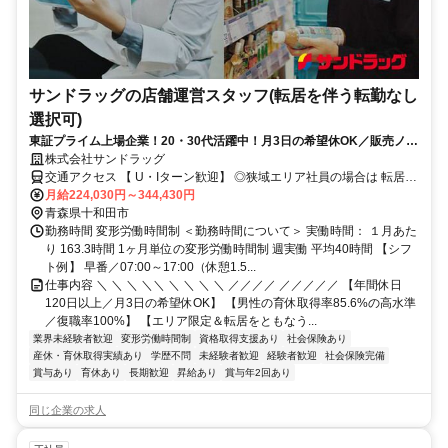
サンドラッグの店舗運営スタッフ(転居を伴う転勤なし
選択可)
東証プライム上場企業！20・30代活躍中！月3日の希望休OK／販売ノル
マなし／年収例32歳SV816万円／販促企画～商品管理など店舗運営がメ
株式会社サンドラッグ
インの仕事
交通アクセス 【 U・Iターン歓迎】 ◎狭域エリア社員の場合は 転居を
伴う転勤はありません。 ◎マイカー通勤OK
月給224,030円～344,430円
青森県十和田市
勤務時間 変形労働時間制 ＜勤務時間について＞ 実働時間： １月あた
り 163.3時間 1ヶ月単位の変形労働時間制 週実働 平均40時間 【シフ
ト例】 早番／07:00～17:00（休憩1.5...
仕事内容 ＼ ＼ ＼ ＼＼ ＼ ＼ ＼ ＼ ／／／／ ／／／／／ 【年間休日
120日以上／月3日の希望休OK】 【男性の育休取得率85.6%の高水準
／復職率100%】 【エリア限定＆転居をともなう...
業界未経験者歓迎
変形労働時間制
資格取得支援あり
社会保険あり
産休・育休取得実績あり
学歴不問
未経験者歓迎
経験者歓迎
社会保険完備
賞与あり
育休あり
長期歓迎
昇給あり
賞与年2回あり
同じ企業の求人