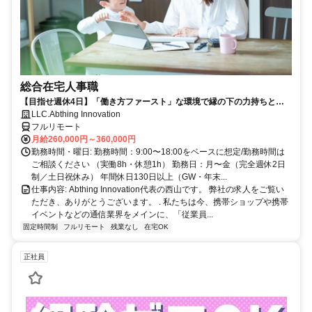
総合在宅人事職
【目指せ週休4日】「働き方ファースト」な環境で縁の下の力持ちとし
て活躍する人事ポジション｜20代30代活躍中
LLC.Abthing Innovation
フルリモート
月給260,000円～360,000円
勤務時間・曜日: 勤務時間：9:00〜18:00をベースに想定/勤務時間は
ご相談ください （実働8h・休憩1h） 勤務日：月〜金（完全週休2日
制／土日祝休み） 年間休日130日以上（GW・年末...
仕事内容: Abthing Innovation代表の西山です。 弊社の求人をご覧い
ただき、ありがとうございます。 . 私たちは今、携帯ショップや携帯
イベントなどの通信業界をメインに、「従業員...
固定時間制
フルリモート
残業なし
在宅OK
正社員