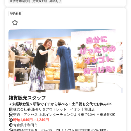
変形労働時間制
交通費支給
昇給あり
契約社員
雑貨販売スタッフ
＜未経験歓迎＞研修でイチから学べる！土日祝も交代でお休みOK
株式会社盛田/モリタアウトレット イオン十和田店
交通・アクセス 上北インターチェンジより車で15分 ＊車通勤OK
時給1,040円～1,240円
青森県十和田市
勤務時間詳細 9：30～19：20 ＊シフト制[契]実働8h(応相談)