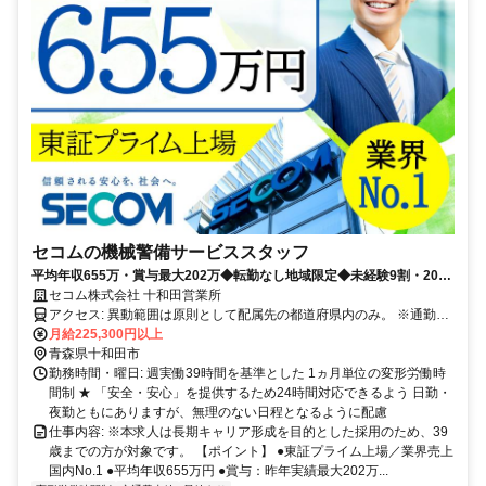
セコムの機械警備サービススタッフ
平均年収655万・賞与最大202万◆転勤なし地域限定◆未経験9割・20〜
30代活躍◆最大10連休・手当あり
セコム株式会社 十和田営業所
アクセス: 異動範囲は原則として配属先の都道府県内のみ。 ※通勤圏
内の他都道府県への異動の可能性もあります。
月給225,300円以上
青森県十和田市
勤務時間・曜日: 週実働39時間を基準とした 1ヵ月単位の変形労働時
間制 ★ 「安全・安心」を提供するため24時間対応できるよう 日勤・
夜勤ともにありますが、無理のない日程となるように配慮
仕事内容: ※本求人は長期キャリア形成を目的とした採用のため、39
歳までの方が対象です。 【ポイント】 ●東証プライム上場／業界売上
国内No.1 ●平均年収655万円 ●賞与：昨年実績最大202万...