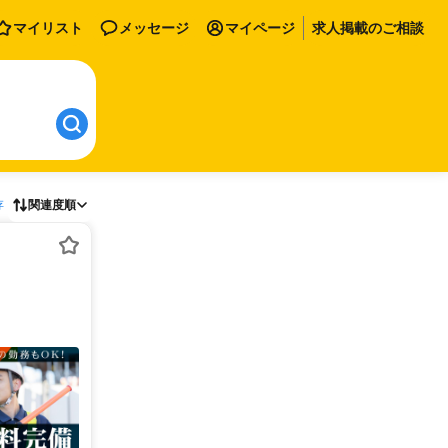
マイリスト
メッセージ
マイページ
求人掲載のご相談
存
関連度順