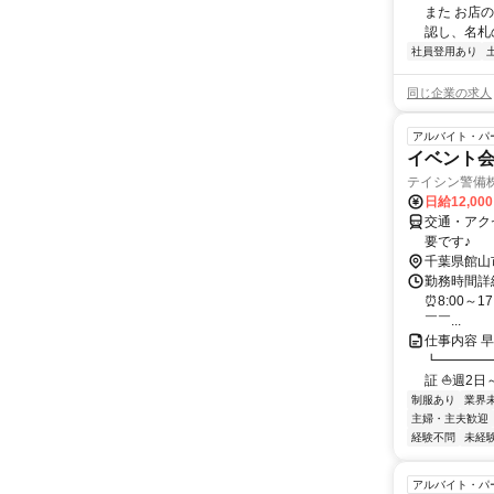
また お店
認し、名札
社員登用あり
同じ企業の求人
アルバイト・パ
イベント会
テイシン警備
日給12,00
交通・アク
要です♪
千葉県館山
勤務時間詳細
⏰8:00～1
￣￣...
仕事内容 
┗━━━━
証 ⛵週2日～O
制服あり
業界
主婦・主夫歓迎
経験不問
未経
アルバイト・パ