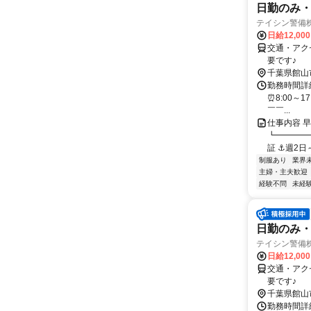
日勤のみ・
テイシン警備
日給12,00
交通・アク
要です♪
千葉県館山
勤務時間詳細
⏰8:00～1
￣￣...
仕事内容 
┗━━━━
証 ⚓週2日～O
制服あり
業界
主婦・主夫歓迎
経験不問
未経
日勤のみ
テイシン警備
日給12,00
交通・アク
要です♪
千葉県館山
勤務時間詳細