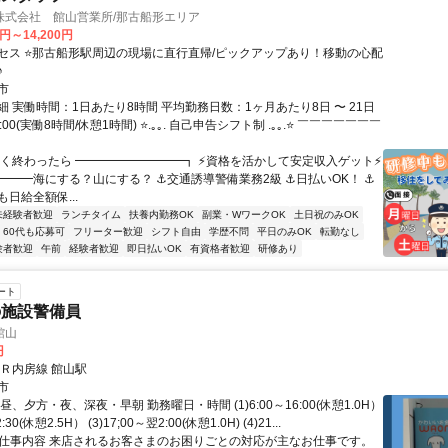
株式会社 館山営業所/那古船形エリア
0円～14,200円
セス ⭐那古船形駅周辺の現場に直行直帰/ピックアップあり！移動の心配
♪
市
 実働時間：1日あたり8時間 平均勤務日数：1ヶ月あたり8日 〜 21日
7:00(実働8時間/休憩1時間) ⭐.｡｡. 自己申告シフト制 .｡｡.⭐ ￣￣￣￣￣￣￣
早く終わったら ━━━━━━━━━┓ ⚡資格を活かして安定収入ゲット⚡
━━━海にする？山にする？ ⚓交通誘導警備業務2級 ⚓日払いOK！ ⚓
日給全額保...
未経験者歓迎
ランチタイム
扶養内勤務OK
副業・WワークOK
土日祝のみOK
60代も応募可
フリーター歓迎
シフト自由
学歴不問
平日のみOK
転勤なし
験者歓迎
午前
経験者歓迎
即日払いOK
有資格者歓迎
研修あり
ート
の施設警備員
館山
円
ＪＲ内房線 館山駅
市
昼、夕方・夜、深夜・早朝 勤務曜日・時間 (1)6:00～16:00(休憩1.0H）
2:30(休憩2.5H） (3)17;00～翌2:00(休憩1.0H) (4)21...
● 仕事内容 来店されるお客さまのお困りごとの対応が主なお仕事です。