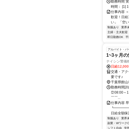
勤務時間 実
時間： [1] 1
仕事内容 
歓迎！日給
い」 「空い
制服あり
業界
主婦・主夫歓迎
即日勤務OK
平
アルバイト・パ
1~3ヶ月
テイシン警備
日給12,00
交通・アク
要です♪
千葉県館山
勤務時間詳細
⏰08:00～
￣￣...
仕事内容 
┗━━━━
日給全額保証
制服あり
業界
副業・WワークO
シフト自由
学