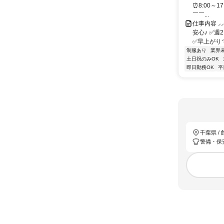
⏰8:00～1
￣￣...
仕事内容 ⸝
安心♪ ✅
✅早上がりで
制服あり
業界
土日祝のみOK
即日勤務OK
平
千葉県 /
警備・保