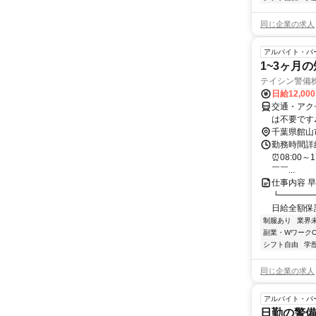
同じ企業の求人
アルバイト・パ
1~3ヶ月
テイシン警備
日給12,00
交通・アク
は不要です
千葉県館山
勤務時間詳細
⏰08:00～
￣￣...
仕事内容 
┗━━━━
日給全額保証
制服あり
業界
副業・WワークO
シフト自由
学
同じ企業の求人
アルバイト・パ
日勤の警