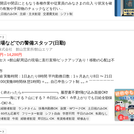
の開店や閉店にともなう各種作業や従業員のみなさまの出入 り状況を確
の有無や手荷物のチェックなどを行い...
土日祝のみOK
主婦・主夫歓迎
交通費支給
シフト制
ート
場などでの警備スタッフ(日勤)
株式会社 館山営業所/館山エリア
0円～14,200円
セス ⭐館山駅周辺の現場に直行直帰/ピックアップあり！移動の心配は不
市
 実働時間：1日あたり8時間 平均勤務日数：1ヶ月あたり8日 〜 21日
7:00(実働8時間/休憩1時間) ⭐.｡｡. 自己申告シフト制 .｡｡.⭐ ￣￣￣￣￣￣￣
早く終わったら⭐━━━━━━━━━┓ 履歴書不要❗飛び込み面接OK❗
━━━海にする？山にする？ ⛵日払いOK！ ⛵早上がりでも日給全額保
K! ⛵...
未経験者歓迎
ランチタイム
扶養内勤務OK
副業・WワークOK
土日祝のみOK
60代も応募可
フリーター歓迎
シフト自由
学歴不問
平日のみOK
転勤なし
験者歓迎
午前
経験者歓迎
即日払いOK
有資格者歓迎
研修あり
ート