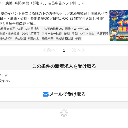
7:00(実働8時間/休憩1時間) ⭐.｡｡. 自己申告シフト制 .｡｡.⭐ ￣￣￣￣￣￣￣
⸝ 夏のイベントを支える縁の下の力持ち✨ ⸜⸜ ✅未経験歓迎！研修ありで
週2日～・単発・短期・長期希望OK ✅日払いOK（24時間引き出し可能）
も日給全額保証 ✅履...
未経験者歓迎
短期（3ヵ月以内）
扶養内勤務OK
副業・WワークOK
主婦・主夫歓迎
60代も応募可
フリーター歓迎
短期
早朝
シフト自由
学歴不問
日のみOK
学生歓迎
転勤なし
経験不問
未経験者歓迎
午前
前へ
次へ
1
この条件の新着求人を受け取る
 館山市
安すべて
メールで受け取る