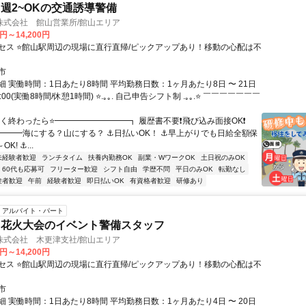
週2~OKの交通誘導警備
株式会社 館山営業所/館山エリア
0円～14,200円
セス ⭐館山駅周辺の現場に直行直帰/ピックアップあり！移動の心配は不
市
 実働時間：1日あたり8時間 平均勤務日数：1ヶ月あたり8日 〜 21日
7:00(実働8時間/休憩1時間) ⭐.｡｡. 自己申告シフト制 .｡｡.⭐ ￣￣￣￣￣￣￣
早く終わったら⭐━━━━━━━━━┓ 履歴書不要❗飛び込み面接OK❗
━━━海にする？山にする？ ⚓日払いOK！ ⚓早上がりでも日給全額保
K! ⚓...
未経験者歓迎
ランチタイム
扶養内勤務OK
副業・WワークOK
土日祝のみOK
60代も応募可
フリーター歓迎
シフト自由
学歴不問
平日のみOK
転勤なし
験者歓迎
午前
経験者歓迎
即日払いOK
有資格者歓迎
研修あり
アルバイト・パート
・花火大会のイベント警備スタッフ
株式会社 木更津支社/館山エリア
0円～14,200円
セス ⭐館山駅周辺の現場に直行直帰/ピックアップあり！移動の心配は不
市
 実働時間：1日あたり8時間 平均勤務日数：1ヶ月あたり4日 〜 20日