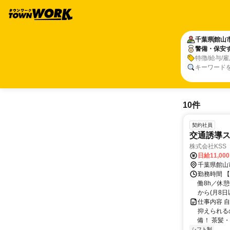
千葉県
館山
警備・保安
特徴/給与/
キーワード
10件
契約社員
交通誘導
株式会社KSS
日給11,00
千葉県館山
勤務時間 【
働8h／休
から(月8日以
仕事内容 
抑えられる
備！ 茶髪・
シフト制