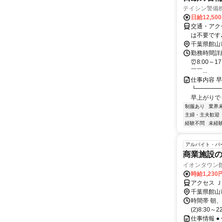
テイシン警備
日給12,50
交通・アク
は不要です
千葉県館山
勤務時間詳細
⏰8:00～1
￣￣...
仕事内容 
┗━━━━
早上がりでも
制服あり
業界
主婦・主夫歓迎
経験不問
未経
アルバイト・パ
商業施設
イオンタウン
時給1,230
アクセス 
千葉県館山
時間帯 朝、
(2)8:30～2
仕事情報 