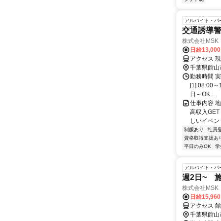
アルバイト・パ
交通誘導警
株式会社MSK
日給13,00
アクセス 
千葉県館山
勤務時間 
[1] 08:
日～OK...
仕事内容 
高収入GE
しいイベント
制服あり
社員
資格取得支援あ
平日のみOK
学
アルバイト・パ
週2日~ 
株式会社MSK
日給15,96
アクセス 
千葉県館山