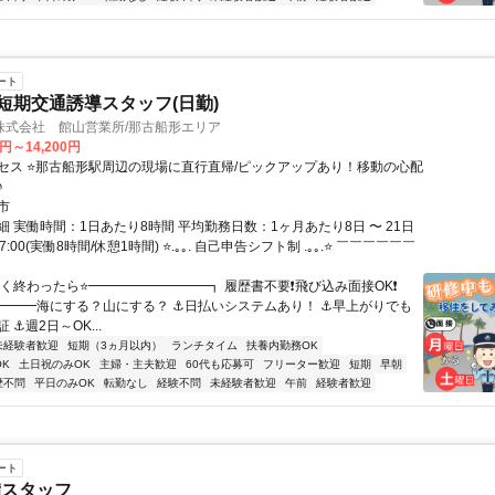
ート
の短期交通誘導スタッフ(日勤)
株式会社 館山営業所/那古船形エリア
0円～14,200円
セス ⭐那古船形駅周辺の現場に直行直帰/ピックアップあり！移動の心配
♪
市
 実働時間：1日あたり8時間 平均勤務日数：1ヶ月あたり8日 〜 21日
17:00(実働8時間/休憩1時間) ⭐.｡｡. 自己申告シフト制 .｡｡.⭐ ￣￣￣￣￣￣
早く終わったら⭐━━━━━━━━━┓ 履歴書不要❗飛び込み面接OK❗
━━━海にする？山にする？ ⚓日払いシステムあり！ ⚓早上がりでも
 ⚓週2日～OK...
未経験者歓迎
短期（3ヵ月以内）
ランチタイム
扶養内勤務OK
K
土日祝のみOK
主婦・主夫歓迎
60代も応募可
フリーター歓迎
短期
早朝
歴不問
平日のみOK
転勤なし
経験不問
未経験者歓迎
午前
経験者歓迎
ート
備スタッフ