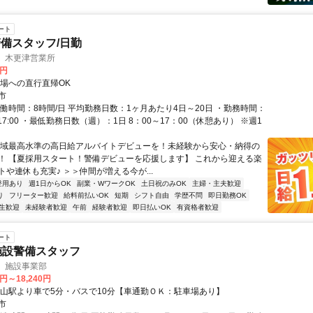
ート
備スタッフ/日勤
 木更津営業所
0円
現場への直行直帰OK
市
実働時間：8時間/日 平均勤務日数：1ヶ月あたり4日～20日 ・勤務時間：
00～17:00 ・最低勤務日数（週）：1日 8：00～17：00（休憩あり） ※週1
地域最高水準の高日給アルバイトデビューを！未経験から安心・納得の
T！ 【夏採用スタート！警備デビューを応援します】 これから迎える楽
や連休も充実♪ ＞＞仲間が増える今が...
登用あり
週1日からOK
副業・WワークOK
土日祝のみOK
主婦・主夫歓迎
り
フリーター歓迎
給料前払いOK
短期
シフト自由
学歴不問
即日勤務OK
生歓迎
未経験者歓迎
午前
経験者歓迎
即日払いOK
有資格者歓迎
ート
施設警備スタッフ
 施設事業部
0円～18,240円
館山駅より車で5分・バスで10分【車通勤ＯＫ：駐車場あり】
市