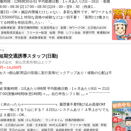
働時間：12時間30分/日 平均勤務日数：1ヶ月あたり2日～16日 ・勤務
9:00～08:30 [2] 17:00～08:30 [1]19：00～翌8：30 （拘束1...
＜週2日～OK＞施設内警備だけじゃない、多彩な案件です。Wワークも大
1万5000円以上 特別な資格や経験などは一切不要！ 「夜間だけ働きた
てる時間を有効活用したい」 「...
未経験者歓迎
変形労働時間制
社員登用あり
副業・WワークOK
土日祝のみOK
資格取得支援あり
フリーター歓迎
短期
早朝
シフト自由
学歴不問
車通勤OK
日のみOK
学生歓迎
未経験者歓迎
午前
経験者歓迎
ート
の短期交通誘導スタッフ(日勤)
株式会社 館山営業所/館山エリア
0円～14,200円
セス ⭐館山駅周辺の現場に直行直帰/ピックアップあり！移動の心配は不
市
 実働時間：1日あたり8時間 平均勤務日数：1ヶ月あたり8日 〜 21日
17:00(実働8時間/休憩1時間) ⭐.｡｡. 自己申告シフト制 .｡｡.⭐ ￣￣￣￣￣￣
早く終わったら⭐━━━━━━━━━┓ 履歴書不要❗飛び込み面接OK❗
━━━海にする？山にする？ ⚓日払いシステムあり！ ⚓早上がりでも
 ⚓週2日～OK...
未経験者歓迎
短期（3ヵ月以内）
ランチタイム
扶養内勤務OK
K
土日祝のみOK
主婦・主夫歓迎
60代も応募可
フリーター歓迎
短期
早朝
歴不問
平日のみOK
転勤なし
経験不問
未経験者歓迎
午前
経験者歓迎