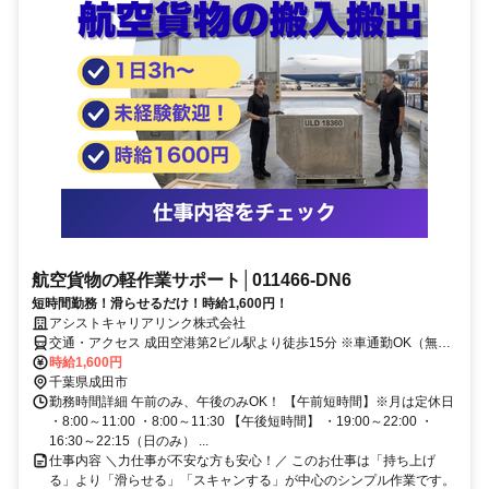
航空貨物の軽作業サポート│011466-DN6
短時間勤務！滑らせるだけ！時給1,600円！
アシストキャリアリンク株式会社
交通・アクセス 成田空港第2ビル駅より徒歩15分 ※車通勤OK（無料
駐車場有り）
時給1,600円
千葉県成田市
勤務時間詳細 午前のみ、午後のみOK！ 【午前短時間】※月は定休日
・8:00～11:00 ・8:00～11:30 【午後短時間】 ・19:00～22:00 ・
16:30～22:15（日のみ） ...
仕事内容 ＼力仕事が不安な方も安心！／ このお仕事は「持ち上げ
る」より「滑らせる」「スキャンする」が中心のシンプル作業です。