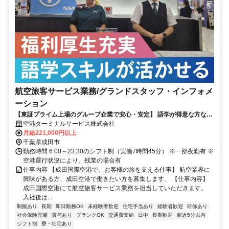
航空旅客サービス業務/グランドスタッフ・インフォメ
ーション
【東証プライム上場のグループ企業で安心・安定】 語学が得意な方なら
未経験もOK/既卒・第二新卒歓迎
空港ターミナルサービス株式会社
月給221,000円以上
千葉県成田市
勤務時間 6:00～23:30のシフト制（実働7時間45分） ※一部夜勤有 ※
空港運行状況により、残業の場合有
仕事内容 【成田国際空港で、お客様の旅を支える仕事】 航空業界に
興味がある方、成田空港で働きたい方を募集します。 【仕事内容】
成田国際空港にて航空旅客サービス業務を担当していただきます。
入社後は...
制服あり
長期
即日勤務OK
未経験者歓迎
住宅手当あり
経験者歓迎
研修あり
社会保険完備
賞与あり
ブランクOK
交通費支給
日中
長期歓迎
駅近5分以内
シフト制
寮・社宅あり