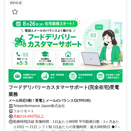
契約社員
フードデリバリーカスタマーサポート(完全在宅)受電
業務
メール対応5割！受電とメールのバランス◎(TP03R)
Teleperformance Japan株式会社
フルリモート
月給218,400円以上
勤務時間詳細 実働時間：1日あたり8時間 平均勤務日数：1ヶ月あた
り20日 〜 21日 シフト制 1日あたりの実働時間：最大8時間/日 ◆7～