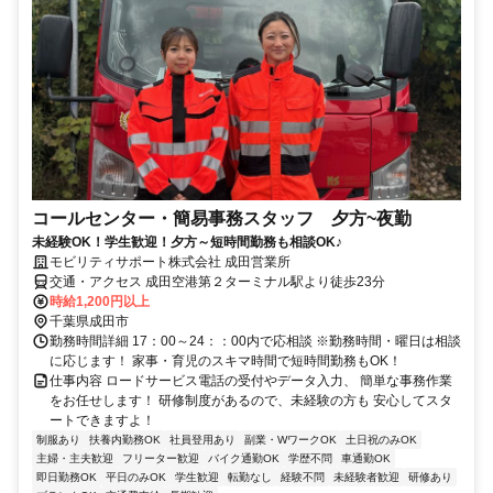
コールセンター・簡易事務スタッフ 夕方~夜勤
未経験OK！学生歓迎！夕方～短時間勤務も相談OK♪
モビリティサポート株式会社 成田営業所
交通・アクセス 成田空港第２ターミナル駅より徒歩23分
時給1,200円以上
千葉県成田市
勤務時間詳細 17：00～24：：00内で応相談 ※勤務時間・曜日は相談
に応じます！ 家事・育児のスキマ時間で短時間勤務もOK！
仕事内容 ロードサービス電話の受付やデータ入力、 簡単な事務作業
をお任せします！ 研修制度があるので、未経験の方も 安心してスタ
ートできますよ！
制服あり
扶養内勤務OK
社員登用あり
副業・WワークOK
土日祝のみOK
主婦・主夫歓迎
フリーター歓迎
バイク通勤OK
学歴不問
車通勤OK
即日勤務OK
平日のみOK
学生歓迎
転勤なし
経験不問
未経験者歓迎
研修あり