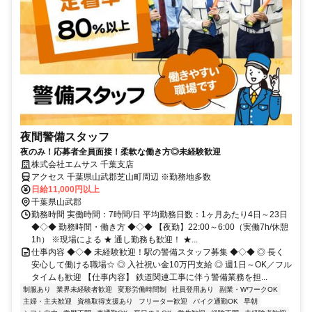
夜間警備スタッフ
夜のみ！応募者全員面接！柔軟な働き方◎未経験歓迎
株式会社エムサス 千葉支店
アクセス 千葉県山武郡芝山町周辺 ※勤務地多数
日給11,000円以上
千葉県山武郡
勤務時間 実働時間：7時間/日 平均勤務日数：1ヶ月あたり4日～23日
◆◇◆ 勤務時間・働き方 ◆◇◆ 【夜勤】22:00～6:00（実働7h/休憩
1h） ※現場による ★ 通し勤務も歓迎！ ★...
仕事内容 ◆◇◆ 未経験歓迎！駅の警備スタッフ募集 ◆◇◆ ◎ 長く
安心して働ける職場☆ ◎ 入社祝い金10万円支給 ◎ 週1日～OK／フル
タイムも歓迎 【仕事内容】 鉄道関連工事に伴う警備業務を担...
制服あり
業界未経験者歓迎
変形労働時間制
社員登用あり
副業・WワークOK
主婦・主夫歓迎
資格取得支援あり
フリーター歓迎
バイク通勤OK
早朝