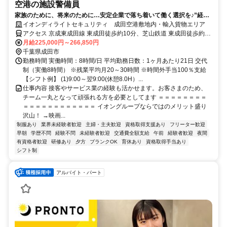
空港の施設警備員
家族のために、将来のために…安定企業で落ち着いて働く選択を♪”経験
ゼロからの正社員デビュー”を応援します！
イオンディライトセキュリティ 成田空港敷地内・輸入貨物エリア
アクセス 京成東成田線 東成田徒歩約10分、芝山鉄道 東成田徒歩約10
分、連絡バス 成田空港第２ターミナル徒歩約13分
月給225,000円～266,850円
千葉県成田市
勤務時間 実働時間：8時間/日 平均勤務日数：1ヶ月あたり21日 交代
制（実働8時間） ※残業平均月20～30時間 ※時間外手当100％支給
【シフト例】 (1)9:00～翌9:00(休憩8.0H）...
仕事内容 接客やサービス業の経験も活かせます。お客さまのため、
チーム一丸となって頑張れる方を必要としてます ＝＝＝＝＝＝＝＝
＝＝＝＝＝＝＝＝＝＝＝＝ イオングループならではのメリット盛り
沢山！ →映画...
制服あり
業界未経験者歓迎
主婦・主夫歓迎
資格取得支援あり
フリーター歓迎
早朝
学歴不問
経験不問
未経験者歓迎
交通費全額支給
午前
経験者歓迎
夜間
有資格者歓迎
研修あり
夕方
ブランクOK
育休あり
資格取得手当あり
シフト制
アルバイト・パート