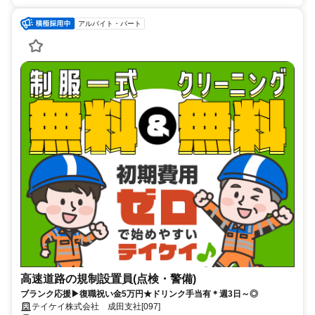
アルバイト・パート
高速道路の規制設置員(点検・警備)
ブランク応援▶復職祝い金5万円★ドリンク手当有＊週3日～◎
テイケイ株式会社 成田支社[097]