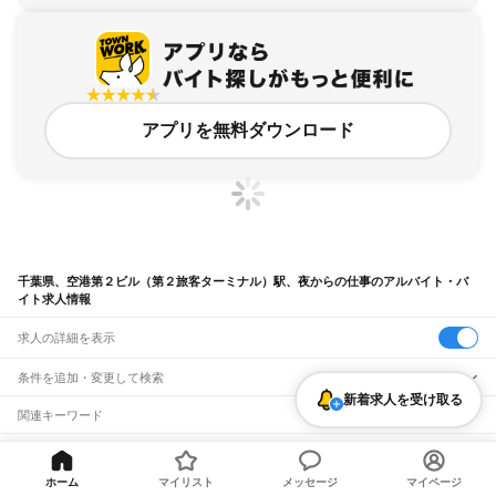
アプリを無料ダウンロード
千葉県、空港第２ビル（第２旅客ターミナル）駅、夜からの仕事のアルバイト・バ
イト求人情報
求人の詳細を表示
条件を追加・変更して検索
新着求人を受け取る
市区町村を追加・変更
関連キーワード
完全在宅ワーク 全国
シール貼り 在宅
現在地周辺
ガチャガチャ
犬カフェ
千葉県
駅を追加・変更
バイトTOP
千葉県
成田市
空港第２ビル（第２旅客ターミナル）駅
千葉県
すべて
夜からの仕事のアルバイト・バイト・求人
千葉市
すべて
ホーム
マイリスト
メッセージ
マイページ
職種を追加・変更
JR武蔵野線