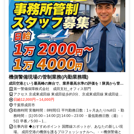
機側警備現場の管制業務(内勤業務職)
成田空港という最高峰の舞台で、業界最高水準の評価を！隊員から管制
（内勤・現場管理）へ。一歩先へ進む、キャリア採用です★成田空港の
第一警備保障株式会社 成田支社_オフィス部門
安全を支える『機側警備』だからこそ、トップクラスの日給をご用意！
アクセス 京成東成田線 東成田徒歩約3分、京成東成田線 東成田徒歩
★車通勤OK・会社車貸与あり。未経験の方には、施設警備業務検定2級
約3分、連絡バス 成田空港第２ターミナル徒歩約10分 最寄：東成田
日給12,000円～14,000円
の取得支援があります！
駅・成田空港第2ターミナル
千葉県成田市
勤務時間 実働時間：8時間/日 平均勤務日数：1ヶ月あたりnull日 ・勤
務時間： [1] 05:00～14:00 [2] 14:00～23:00 ・最低勤務日数（週）：
5日 早番／5:00～1...
仕事内容 ◆おすすめポイント 国際線スポットが、あなたの新しい現
場。 成田空港の機側を護るプロフェッショナルへ。 - ＜機側警備と