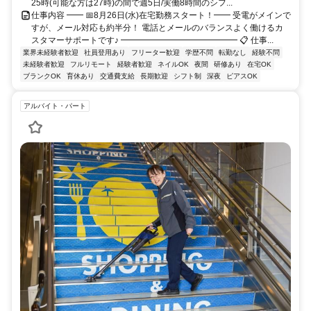
25時(可能な方は27時)の間で週5日/実働8時間のシフ...
仕事内容 ━━ 📅8月26日(水)在宅勤務スタート！━━ 受電がメインで
すが、メール対応も約半分！ 電話とメールのバランスよく働けるカ
スタマーサポートです♪ ━━━━━━━━━━━━━━ 📋 仕事...
業界未経験者歓迎
社員登用あり
フリーター歓迎
学歴不問
転勤なし
経験不問
未経験者歓迎
フルリモート
経験者歓迎
ネイルOK
夜間
研修あり
在宅OK
ブランクOK
育休あり
交通費支給
長期歓迎
シフト制
深夜
ピアスOK
アルバイト・パート