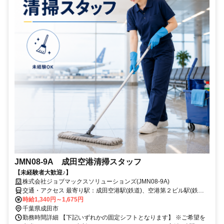
JMN08-9A 成田空港清掃スタッフ
【未経験者大歓迎♪】
株式会社ジョブマックスソリューションズ(JMN08-9A)
交通・アクセス 最寄り駅：成田空港駅(鉄道)、空港第２ビル駅(鉄
道)、東成田駅
時給1,340円～1,675円
千葉県成田市
勤務時間詳細 【下記いずれかの固定シフトとなります】 ※ご希望を