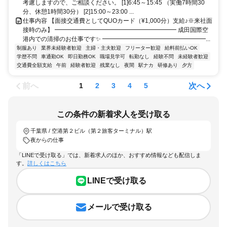
考慮しますので、ご相談ください。 [1]6:45～15:45 （実働7時間30
分、休憩1時間30分） [2]15:00～23:00 ...
仕事内容 【面接交通費としてQUOカード（¥1,000分）支給♪※来社面
接時のみ】 ━━━━━━━━━━━━━━━━━━━━ 成田国際空
港内での清掃のお仕事です✨ ━━━━━━━━━━━━━━━━━...
制服あり
業界未経験者歓迎
主婦・主夫歓迎
フリーター歓迎
給料前払いOK
学歴不問
車通勤OK
即日勤務OK
職場見学可
転勤なし
経験不問
未経験者歓迎
交通費全額支給
午前
経験者歓迎
残業なし
夜間
駅ナカ
研修あり
夕方
前へ
次へ
1
2
3
4
5
この条件の新着求人を受け取る
千葉県 / 空港第２ビル（第２旅客ターミナル）駅
夜からの仕事
「LINEで受け取る」では、新着求人のほか、おすすめ情報なども配信しま
す。
詳しくはこちら
LINEで受け取る
メールで受け取る