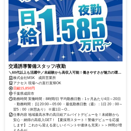
交通誘導警備スタッフ/夜勤
＼60代以上も活躍中／未経験から高収入可能！働きやすさが魅力の環境
で警備員デビューをしませんか！【月収31万円以上可能！日払いも
株式会社MSK 成田営業所
OK！】勤務3日前迄シフト申請が可能です！週1日～・短期もOK！あな
アクセス 現場への直行直帰OK
たのライフスタイルに合わせてお仕事しませんか！未経験者大歓迎！年
日給15,850円
代幅広く活躍しています。
千葉県成田市
勤務時間 実働時間：8時間/日 平均勤務日数：1ヶ月あたり4日～20日
・勤務時間： [1] 20:00～05:00 ・最低勤務日数（週）：1日 20：00～
翌5：00（休憩あり） ※週1日～O...
仕事内容 地域最高水準の高日給アルバイトデビューを！未経験から
安心・納得の高収入GET！ 【夏採用スタート！警備デビューを応援
します】 これから迎える楽しいイベントや連休も充実♪ ＞＞仲間が増
える今が...