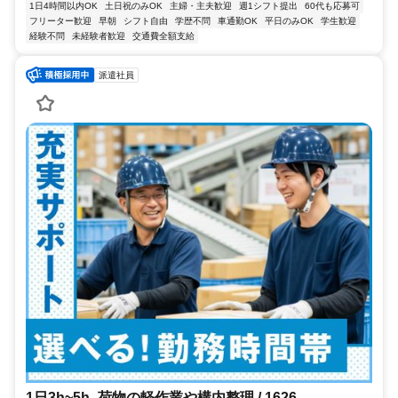
1日4時間以内OK
土日祝のみOK
主婦・主夫歓迎
週1シフト提出
60代も応募可
フリーター歓迎
早朝
シフト自由
学歴不問
車通勤OK
平日のみOK
学生歓迎
経験不問
未経験者歓迎
交通費全額支給
派遣社員
1日3h~5h_荷物の軽作業や構内整理 / 1626