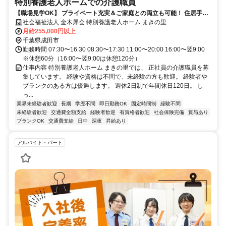
特別養護老人ホームでの介護職員
【職場見学OK】 プライベート充実＆ご家庭との両立も可能！ 住居手当
から保育手当まで手当が充実！
社会福祉法人 金木犀会 特別養護老人ホーム まきの里
月給255,000円以上
千葉県成田市
勤務時間 07:30〜16:30 08:30〜17:30 11:00〜20:00 16:00〜翌9:00
※休憩60分（16:00〜翌9:00は休憩120分）
仕事内容 特別養護老人ホーム まきの里では、 正社員の介護職員を募
集しています。 経験や資格は不問で、未経験の方も歓迎。 経験者や
ブランクのある方は優遇します。 週休2日制で年間休日120日。 し
っ...
業界未経験者歓迎
長期
学歴不問
即日勤務OK
固定時間制
経験不問
未経験者歓迎
交通費全額支給
経験者歓迎
有資格者歓迎
社会保険完備
賞与あり
ブランクOK
交通費支給
日中
深夜
昇給あり
アルバイト・パート