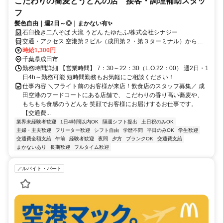
こだわりの蕎麦とうどんの店 接客・調理補助スタッ
フ
髪色自由｜週2日～◎｜まかない有✨
石臼挽き二八そば 大瀧 うどん たゆたふ/株式会社シナジー
交通・アクセス 空港第２ビル（成田第２・第３ターミナル）から徒
歩5分
時給1,300円
千葉県成田市
勤務時間詳細 【営業時間】 7：30～22：30（L.O.22：00） 週2日・1
日4h～勤務可能 短時間勤務もお気軽にご相談ください！
仕事内容 ＼フライト前のお客様が来店！飲食店のスタッフ募集／ 成
田空港のフードコートにある店舗で、 こだわりの香り高い蕎麦や、
もちもち食感のうどんを 笑顔でお客様にお届けするお仕事です。
【交通費...
業界未経験者歓迎
1日4時間以内OK
隔週シフト提出
土日祝のみOK
主婦・主夫歓迎
フリーター歓迎
シフト自由
学歴不問
平日のみOK
学生歓迎
交通費全額支給
午前
経験者歓迎
夜間
夕方
ブランクOK
交通費支給
まかないあり
長期歓迎
フルタイム歓迎
アルバイト・パート