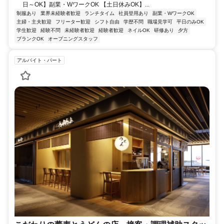
日～OK】副業・WワークOK 【土日休みOK】...
制服あり
業界未経験者歓迎
ランチタイム
社員登用あり
副業・WワークOK
主婦・主夫歓迎
フリーター歓迎
シフト自由
学歴不問
職場見学可
平日のみOK
学生歓迎
経験不問
未経験者歓迎
経験者歓迎
ネイルOK
研修あり
夕方
ブランクOK
オープニングスタッフ
アルバイト・パート