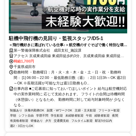
駐機中飛行機の見回り・監視スタッフ/D5-1
＜飛行機好きに選ばれている仕事♪＞航空機のすぐそばで働く特別な環境
★時給1700円※航空機対応時のみ支給★週2日～1日3h～OK◎直行直帰
第一警備保障株式会社 成田支社_施設課
も可
アクセス 京成東成田線 東成田徒歩約3分、京成東成田線 東成田徒歩
約3分、連絡バス 成田空港第２ターミナル徒歩約10分 「成田空港
時給1,700円
駅」スグ！直行直帰も可！＊成田支社（「京成成田駅」東口より徒歩
千葉県成田市
3分程度）
勤務時間 ・勤務曜日：月・火・水・木・金・土・日・祝 ・勤務時
間： [1] 06:00～22:00 ・最低勤務日数（週）：2日 1日3h～OK 週2日
～OK ※長期活躍が可能な方は週1日勤務もO...
仕事内容 ■ご応募前に知っておいてほしいポイント 給与は航空機対応
中の実作業時間に 応じて支給されます。 フライトの合間は待機時間
（休憩扱い）となるため、 勤務時間に対して給与対象時間が 少なく
なる...
制服あり
扶養内勤務OK
副業・WワークOK
主婦・主夫歓迎
フリーター歓迎
早朝
シフト自由
学歴不問
学生歓迎
未経験者歓迎
午前
経験者歓迎
夜間
有資格者歓迎
研修あり
夕方
交通費支給
フルタイム歓迎
駅近5分以内
週2・3日からOK