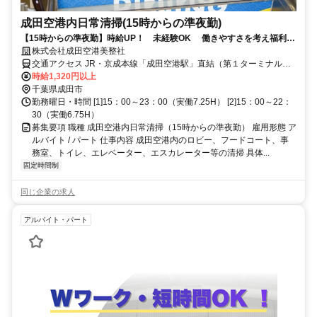
成田空港内日常清掃(15時からの準夜勤)
【15時からの準夜勤】時給UP！ 未経験OK 働きやすさを考え福利厚
株式会社成田空港美整社
生改善 パートナー社員募集
交通アクセス JR・京成本線「成田空港駅」直結（第１ターミナル）
JR・京成本線「空港第2ビル」直結（第２ターミナル） JR・京成本
時給1,320円以上
線「空港第2ビル」より徒歩5分（第３ターミナル）
千葉県成田市
勤務曜日・時間 [1]15：00～23：00（実働7.25H） [2]15：00～22：
30（実働6.75H）
募集要項 職種 成田空港内日常清掃（15時からの準夜勤） 雇用形態 ア
ルバイト / パート 仕事内容 成田空港内のロビー、フードコート、事
務室、トイレ、エレベーター、エスカレーター等の清掃 具体...
固定時間制
同じ企業の求人
アルバイト・パート