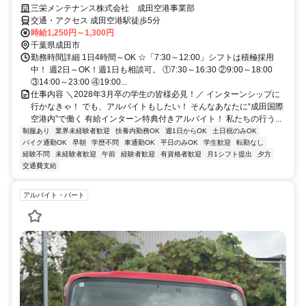
三栄メンテナンス株式会社 成田空港事業部
交通・アクセス 成田空港駅徒歩5分
時給1,250円～1,300円
千葉県成田市
勤務時間詳細 1日4時間～OK ☆「7:30～12:00」シフトは積極採用
中！ 週2日～OK！週1日も相談可。 ①7:30～16:30 ②9:00～18:00
③14:00～23:00 ④19:00...
仕事内容 ＼2028年3月卒の学生の皆様必見！／ インターンシップに
行かなきゃ！ でも、アルバイトもしたい！ そんなあなたに“成田国際
空港内”で働く 有給インターン特典付きアルバイト！ 私たちの行う...
制服あり
業界未経験者歓迎
扶養内勤務OK
週1日からOK
土日祝のみOK
バイク通勤OK
早朝
学歴不問
車通勤OK
平日のみOK
学生歓迎
転勤なし
経験不問
未経験者歓迎
午前
経験者歓迎
有資格者歓迎
月1シフト提出
夕方
交通費支給
アルバイト・パート