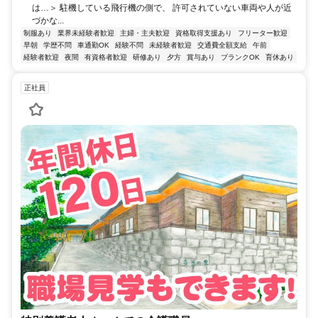
は…＞ 駐機している飛行機の側で、 許可されていない車両や人が近
づかな...
制服あり
業界未経験者歓迎
主婦・主夫歓迎
資格取得支援あり
フリーター歓迎
早朝
学歴不問
車通勤OK
経験不問
未経験者歓迎
交通費全額支給
午前
経験者歓迎
夜間
有資格者歓迎
研修あり
夕方
賞与あり
ブランクOK
育休あり
正社員