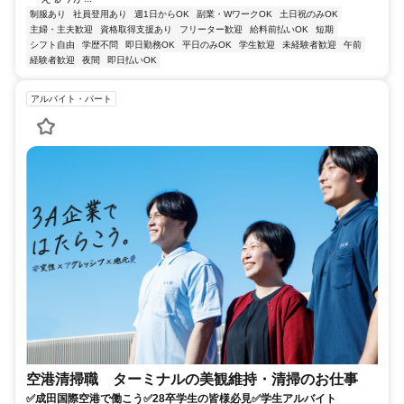
制服あり
社員登用あり
週1日からOK
副業・WワークOK
土日祝のみOK
主婦・主夫歓迎
資格取得支援あり
フリーター歓迎
給料前払いOK
短期
シフト自由
学歴不問
即日勤務OK
平日のみOK
学生歓迎
未経験者歓迎
午前
経験者歓迎
夜間
即日払いOK
アルバイト・パート
空港清掃職 ターミナルの美観維持・清掃のお仕事
✅成田国際空港で働こう✅28卒学生の皆様必見✅学生アルバイト