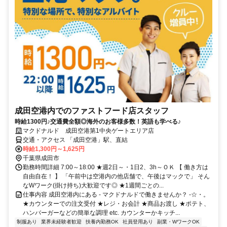
成田空港内でのファストフード店スタッフ
時給1300円♪交通費全額◎海外のお客様多数！英語も学べる♪
マクドナルド 成田空港第1中央ゲートエリア店
交通・アクセス 「成田空港」駅、直結
時給1,300円～1,625円
千葉県成田市
勤務時間詳細 7:00～18:00 ★週2日～・1日2、3h～ＯＫ 【 働き方は
自由自在！ 】 「午前中は空港内の他店舗で、午後はマックで」 そん
なWワーク(掛け持ち)大歓迎です◎ ★1週間ごとの...
仕事内容 成田空港内にある - マクドナルドで働きませんか？ -☆・。
★カウンターでの注文受付 ★レジ・お会計 ★商品お渡し ★ポテト、
ハンバーガーなどの簡単な調理 etc. カウンターかキッチ...
制服あり
業界未経験者歓迎
扶養内勤務OK
社員登用あり
副業・WワークOK