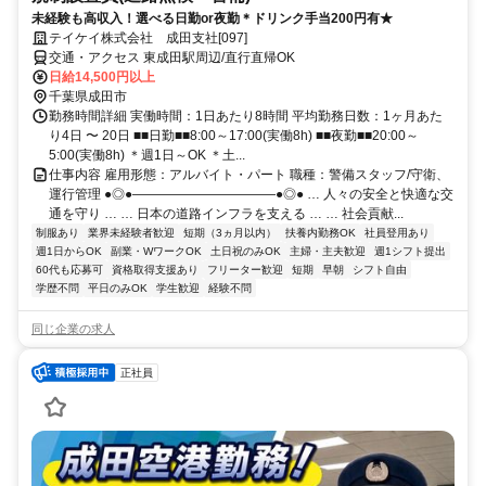
未経験も高収入！選べる日勤or夜勤＊ドリンク手当200円有★
テイケイ株式会社 成田支社[097]
交通・アクセス 東成田駅周辺/直行直帰OK
日給14,500円以上
千葉県成田市
勤務時間詳細 実働時間：1日あたり8時間 平均勤務日数：1ヶ月あた
り4日 〜 20日 ■■日勤■■8:00～17:00(実働8h) ■■夜勤■■20:00～
5:00(実働8h) ＊週1日～OK ＊土...
仕事内容 雇用形態：アルバイト・パート 職種：警備スタッフ/守衛、
運行管理 ●◎●―――――――――――●◎● … 人々の安全と快適な交
通を守り … … 日本の道路インフラを支える … … 社会貢献...
制服あり
業界未経験者歓迎
短期（3ヵ月以内）
扶養内勤務OK
社員登用あり
週1日からOK
副業・WワークOK
土日祝のみOK
主婦・主夫歓迎
週1シフト提出
60代も応募可
資格取得支援あり
フリーター歓迎
短期
早朝
シフト自由
学歴不問
平日のみOK
学生歓迎
経験不問
同じ企業の求人
正社員