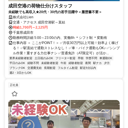
成田空港の荷物仕分けスタッフ
未経験でも高収入★20代・30代の若手活躍中＜履歴書不要＞
株式会社Lien
交通・アクセス 成田空港駅～直結
時給1,700円～2,125円
千葉県成田市
勤務時間詳細 5:00～23:00の内、実働8h ＊シフト制 ＊変動有
仕事内容 ＜ ここがPOINT！＞ ✅月収30万円以上可能！効率よく稼げ
る！ ✅駅直結で通勤ストレスなし！ ✅車・バイク通勤もOK♪ ✅シンプ
ル作業！重すぎる力仕事ナシ ✅普通免許（AT限定可）が活か...
業界未経験者歓迎
土日祝のみOK
フリーター歓迎
早朝
学歴不問
車通勤OK
平日のみOK
経験不問
未経験者歓迎
午前
経験者歓迎
夜間
駅ナカ
夕方
ブランクOK
交通費支給
長期歓迎
フルタイム歓迎
駅近5分以内
週2・3日からOK
正社員