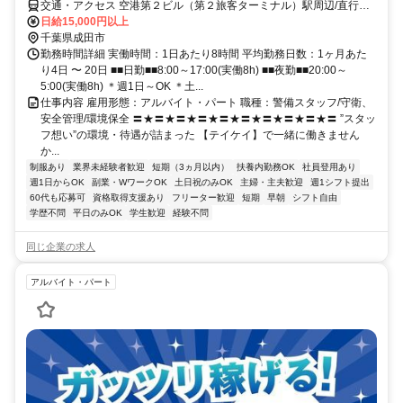
交通・アクセス 空港第２ビル（第２旅客ターミナル）駅周辺/直行直
帰OK
日給15,000円以上
千葉県成田市
勤務時間詳細 実働時間：1日あたり8時間 平均勤務日数：1ヶ月あた
り4日 〜 20日 ■■日勤■■8:00～17:00(実働8h) ■■夜勤■■20:00～
5:00(実働8h) ＊週1日～OK ＊土...
仕事内容 雇用形態：アルバイト・パート 職種：警備スタッフ/守衛、
安全管理/環境保全 〓★〓★〓★〓★〓★〓★〓★〓★〓★〓 ”スタッ
フ想い”の環境・待遇が詰まった 【テイケイ】で一緒に働きません
か...
制服あり
業界未経験者歓迎
短期（3ヵ月以内）
扶養内勤務OK
社員登用あり
週1日からOK
副業・WワークOK
土日祝のみOK
主婦・主夫歓迎
週1シフト提出
60代も応募可
資格取得支援あり
フリーター歓迎
短期
早朝
シフト自由
学歴不問
平日のみOK
学生歓迎
経験不問
同じ企業の求人
アルバイト・パート