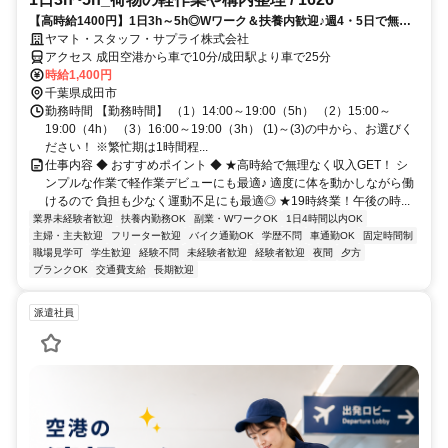
【高時給1400円】1日3h～5h◎Wワーク＆扶養内歓迎♪週4・5日で無理
なく長期安定！車･バイク･自転車通勤OK☆
ヤマト・スタッフ・サプライ株式会社
アクセス 成田空港から車で10分/成田駅より車で25分
時給1,400円
千葉県成田市
勤務時間 【勤務時間】 （1）14:00～19:00（5h） （2）15:00～
19:00（4h） （3）16:00～19:00（3h） (1)～(3)の中から、お選びく
ださい！ ※繁忙期は1時間程...
仕事内容 ◆ おすすめポイント ◆ ★高時給で無理なく収入GET！ シ
ンプルな作業で軽作業デビューにも最適♪ 適度に体を動かしながら働
けるので 負担も少なく運動不足にも最適◎ ★19時終業！午後の時...
業界未経験者歓迎
扶養内勤務OK
副業・WワークOK
1日4時間以内OK
主婦・主夫歓迎
フリーター歓迎
バイク通勤OK
学歴不問
車通勤OK
固定時間制
職場見学可
学生歓迎
経験不問
未経験者歓迎
経験者歓迎
夜間
夕方
ブランクOK
交通費支給
長期歓迎
派遣社員