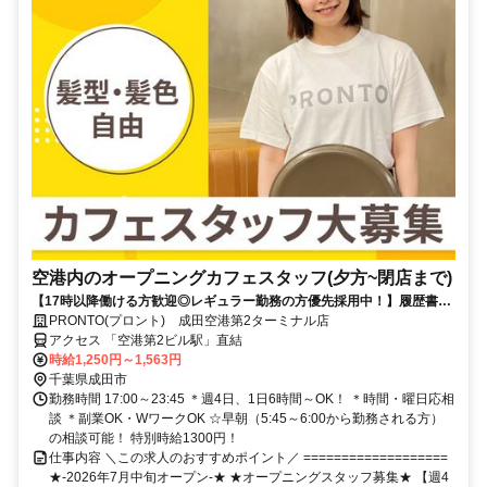
空港内のオープニングカフェスタッフ(夕方~閉店まで)
【17時以降働ける方歓迎◎レギュラー勤務の方優先採用中！】履歴書不
要！髪型・髪色自由！週4日～OK！1週間毎のシフト提出◎
PRONTO(プロント) 成田空港第2ターミナル店
アクセス 「空港第2ビル駅」直結
時給1,250円～1,563円
千葉県成田市
勤務時間 17:00～23:45 ＊週4日、1日6時間～OK！ ＊時間・曜日応相
談 ＊副業OK・WワークOK ☆早朝（5:45～6:00から勤務される方）
の相談可能！ 特別時給1300円！
仕事内容 ＼この求人のおすすめポイント／ ===================
★-2026年7月中旬オープン-★ ★オープニングスタッフ募集★ 【週4