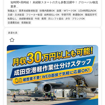
短時間×高時給！ 未経験スタートの方も多数活躍中！ グローバル物流
業界...
制服あり
業界未経験者歓迎
扶養内勤務OK
副業・WワークOK
1日4時間以内OK
主婦・主夫歓迎
フリーター歓迎
給料前払いOK
学歴不問
車通勤OK
職場見学可
転勤なし
未経験者歓迎
午前
夜間
月1シフト提出
夕方
ブランクOK
交通費支給
長期歓迎
派遣社員