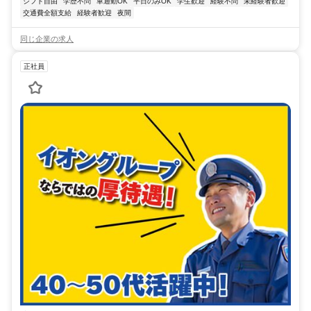
シフト自由
学歴不問
車通勤OK
平日のみOK
学生歓迎
経験不問
未経験者歓迎
交通費全額支給
経験者歓迎
夜間
同じ企業の求人
正社員