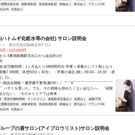
交通費全額支給
経験者歓迎
有資格者歓迎
研修あり
賞与あり
ブランクOK
5分以内
社割あり
(ハトムギ化粧水等の会社) サロン説明会
ン 東武百貨店船橋店/KP-112
00円～525,000円
セス 4番地船橋駅北出口から徒歩約1分
市
細 総労働時間：1ヶ月あたり38時間45分 早番＋遅番のシフト制となり
働7.5時間、休憩60分＋30分） ・早番の場合 (例）09:30～18:30 ・遅
11:...
＼✨面談会開催！履歴書不要/私服OK✨／ ￣￣V￣￣￣￣￣￣￣￣￣￣￣
￣ ハサミを置いた。でも、その資格を諦めたくないあなたへ。 「経験
信がない」「今のキャリアでは将来...
迎
変形労働時間制
ランチタイム
資格取得支援あり
転勤なし
経験不問
交通費全額支給
経験者歓迎
有資格者歓迎
研修あり
賞与あり
ブランクOK
5分以内
社割あり
ループの眉サロン(アイブロウリスト)サロン説明会
アレ 東武百貨店船橋店/AN-203