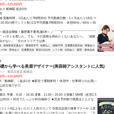
00円～525,000円
セス 船橋駅 徒歩0分
市
細 実働時間：1日あたり7時間30分 平均勤務日数：1ヶ月あたり18日 〜
0～20:30の間でシフト制 (1日平均実働7時間30分、 休憩90分／60分＋30
.
＼✨面談会開催！履歴書不要/私服OK✨ ／ ￣￣V￣￣￣￣￣￣￣￣￣￣￣
￣ ハサミを置いた。でも、その資格を諦めたくないあなたへ。 「経験
信がない」「今のキャリアでは将...
迎
資格取得支援あり
職場見学可
転勤なし
経験不問
交通費全額支給
研修あり
ンクOK
育休あり
交通費支給
駅近5分以内
シフト制
社割あり
髪型・髪色自由
員
礎から学べる美眉デザイナー(美容師アシスタントに人気)
ラン 東武百貨店 船橋店
00円～525,000円
な好立地です◎
市
: 早番…9:30 ～18:30 遅番…11:00～20:00 ※実働7.5時間（休憩1.5
憩は60分＋30分でたっぷり90分確保◎ ★完全予約制で残業ほとんどな
 口コミ☆4以上をいただく人気サロンで 百貨店品質の接客マナーや 上質
舞いを身に付けませんか？ ケサランパサランは 「カバーマーク」「ア