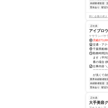
未経験者歓迎
育休あり
駅近
同じ企業の求人
正社員
アイブロウ
ケサランパサラ
月給273,0
交通・アク
千葉県船橋
勤務時間詳
ます（平均実
番の場合 (例）
仕事内容 
￣￣￣￣￣
が浅くて自
業界未経験者歓
未経験者歓迎
育休あり
駅近
正社員
大手美容グ
アナスタシア ミ