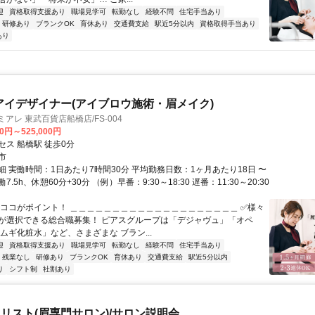
迎
資格取得支援あり
職場見学可
転勤なし
経験不問
住宅手当あり
研修あり
ブランクOK
育休あり
交通費支給
駅近5分以内
資格取得手当あり
あり
アイデザイナー(アイブロウ施術・眉メイク)
アレ 東武百貨店船橋店/FS-004
00円～525,000円
セス 船橋駅 徒歩0分
市
細 実働時間：1日あたり7時間30分 平均勤務日数：1ヶ月あたり18日 〜
働7.5h、休憩60分+30分 （例）早番：9:30～18:30 遅番：11:30～20:30
★ココがポイント！ ＿＿＿＿＿＿＿＿＿＿＿＿＿＿＿＿＿＿＿＿ ✅様々
が選択できる総合職募集！ ピアスグループは「デジャヴュ」「オペ
ムギ化粧水」など、さまざまな ブラン...
迎
資格取得支援あり
職場見学可
転勤なし
経験不問
住宅手当あり
残業なし
研修あり
ブランクOK
育休あり
交通費支給
駅近5分以内
り
シフト制
社割あり
リスト(眉専門サロン)/サロン説明会