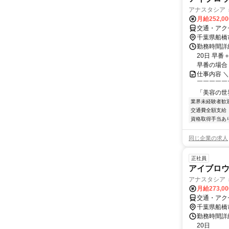
アナスタシア ミ
月給252,0
交通・アク
千葉県船橋
勤務時間詳
20日 早番
早番の場合 (例
仕事内容 
￣￣￣￣￣
「美容の世
業界未経験者歓
交通費全額支給
資格取得手当あ
同じ企業の求人
正社員
アイブロウ
アナスタシア ミ
月給273,0
交通・アク
千葉県船橋
勤務時間詳
20日