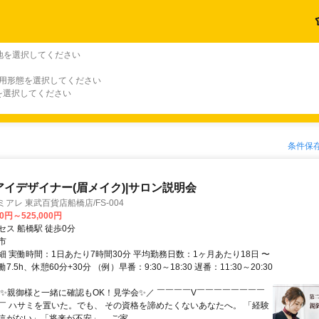
地を選択してください
雇用形態を選択してください
を選択してください
条件保
アイデザイナー(眉メイク)|サロン説明会
アレ 東武百貨店船橋店/FS-004
00円～525,000円
セス 船橋駅 徒歩0分
市
細 実働時間：1日あたり7時間30分 平均勤務日数：1ヶ月あたり18日 〜
働7.5h、休憩60分+30分 （例）早番：9:30～18:30 遅番：11:30～20:30
＼✨親御様と一緒に確認もOK！見学会✨／ ￣￣￣￣V￣￣￣￣￣￣￣￣
￣ ハサミを置いた。でも、 その資格を諦めたくないあなたへ。 「経験
がない」「将来が不安」… ご家...