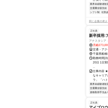
業界未経験者歓
交通費全額支給
シフト制
社割
同じ企業の求人
正社員
新卒採用:
アナスタシア ミ
月給273,0
交通・アク
千葉県船橋
勤務時間詳
20日 1日実
...
仕事内容 
なキャリア
ラ」 「ハト
業界未経験者歓
交通費全額支給
資格取得手当あ
正社員
アイブロウ