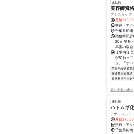
正社員
美容師資
アナスタシア ミ
月給273,0
交通・アク
千葉県船橋
勤務時間詳
20日 早番
早番の場合 (例
仕事内容 
が変わって
ュ」「オペ
業界未経験者歓
交通費全額支給
資格取得手当あ
同じ企業の求人
正社員
ハトムギ化
アナスタシア ミ
月給273,0
交通・アク
千葉県船橋