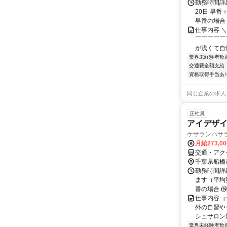
勤務時間詳
20日 早番
早番の場合 (例
仕事内容 
￣￣￣￣￣
が浅くて自
業界未経験者歓
交通費全額支給
資格取得手当あ
同じ企業の求人
正社員
アイデザイ
ケサランパサラ
月給273,0
交通・アク
千葉県船橋
勤務時間詳
ます（平均実
番の場合 (例）
仕事内容 
外の自習や
シュサロン
業界未経験者歓