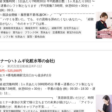
細 実働時間：1日あたり7時間30分 平均勤務日数：1ヶ月あたり18日 〜
＋遅番のシフト制となります （平均実働7.5時間、休憩60分＋30分） ・
）09:3...
＼✨面談会開催！履歴書不要/私服OK✨ ／ ￣￣V￣￣￣￣￣￣￣￣￣￣￣
￣ ハサミを置いた。でも、その資格を諦めたくないあなたへ。 「経験
信がない」「今のキャリアでは将...
迎
資格取得支援あり
職場見学可
転勤なし
経験不問
住宅手当あり
研修あり
賞与あり
ブランクOK
育休あり
交通費支給
駅近5分以内
り
シフト制
社割あり
髪型・髪色自由
ナー(ハトムギ化粧水等の会社)
ン 東武百貨店船橋店/KP-112
00円～525,000円
セス 4番地船橋駅北出口から徒歩約1分
市
細 総労働時間：1ヶ月あたり38時間45分 早番＋遅番のシフト制となり
働7.5時間、休憩60分＋30分） ・早番の場合 (例）09:30～18:30 ・遅
11:...
┏━━━━━━━━━━━━━━━━━┓ 「美容師見習いだけど、時間
セミナー参加が大変で独り立ちまでの未来が描けない…」 「アイラッ
勤務だが、将来のキャリアが不安…」 「...
迎
変形労働時間制
ランチタイム
資格取得支援あり
転勤なし
経験不問