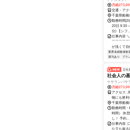
月給273,0
交通・アク
千葉県船橋
勤務時間詳
20日 9:3
分) 【シフ..
仕事内容 
￣￣￣￣￣
が浅くて自
業界未経験者歓
賞与あり
ブラ
正社
社会人の基
ケサランパサ
月給273,0
アクセス: JR「船橋駅」～徒歩1分 ★駅近で通勤便利！ 休憩中・仕事帰りのお買い
物にも便利
千葉県船橋
勤務時間・曜日
時間） 休
し！ 予約...
仕事内容:
な立ち振る