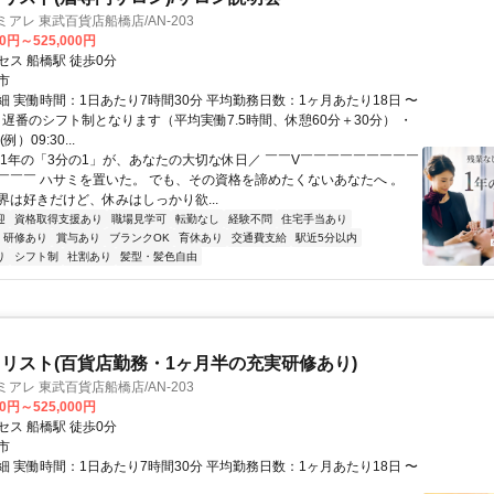
アレ 東武百貨店船橋店/AN-203
00円～525,000円
セス 船橋駅 徒歩0分
市
細 実働時間：1日あたり7時間30分 平均勤務日数：1ヶ月あたり18日 〜
＋遅番のシフト制となります（平均実働7.5時間、休憩60分＋30分） ・
）09:30...
＼1年の「3分の1」が、あなたの大切な休日／ ￣￣V￣￣￣￣￣￣￣￣￣
￣￣￣ ハサミを置いた。 でも、その資格を諦めたくないあなたへ 。
界は好きだけど、休みはしっかり欲...
迎
資格取得支援あり
職場見学可
転勤なし
経験不問
住宅手当あり
研修あり
賞与あり
ブランクOK
育休あり
交通費支給
駅近5分以内
り
シフト制
社割あり
髪型・髪色自由
リスト(百貨店勤務・1ヶ月半の充実研修あり)
アレ 東武百貨店船橋店/AN-203
00円～525,000円
セス 船橋駅 徒歩0分
市
細 実働時間：1日あたり7時間30分 平均勤務日数：1ヶ月あたり18日 〜