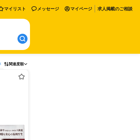
マイリスト
メッセージ
マイページ
求人掲載のご相談
存
関連度順