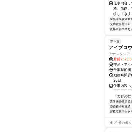
仕事内容 
格、筋肉、
求してきまし
業界未経験者歓
交通費全額支給
資格取得手当あ
正社員
アイブロウ
アナスタシア ミ
月給252,0
交通・アク
千葉県船橋
勤務時間詳
20日
仕事内容 
￣￣￣￣￣
「美容の世
業界未経験者歓
交通費全額支給
資格取得手当あ
同じ企業の求人