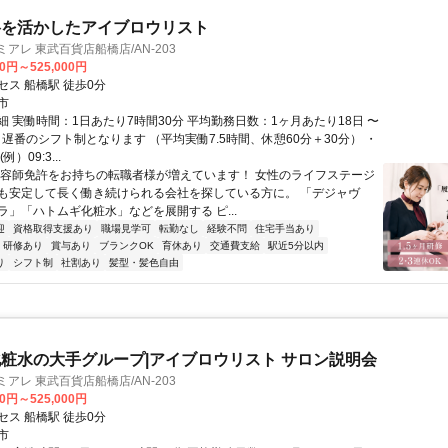
格を活かしたアイブロウリスト
アレ 東武百貨店船橋店/AN-203
00円～525,000円
セス 船橋駅 徒歩0分
市
細 実働時間：1日あたり7時間30分 平均勤務日数：1ヶ月あたり18日 〜
＋遅番のシフト制となります （平均実働7.5時間、休憩60分＋30分） ・
）09:3...
美容師免許をお持ちの転職者様が増えています！ 女性のライフステージ
も安定して長く働き続けられる会社を探している方に。 「デジャヴ
ラ」「ハトムギ化粧水」などを展開する ピ...
迎
資格取得支援あり
職場見学可
転勤なし
経験不問
住宅手当あり
研修あり
賞与あり
ブランクOK
育休あり
交通費支給
駅近5分以内
り
シフト制
社割あり
髪型・髪色自由
粧水の大手グループ|アイブロウリスト サロン説明会
アレ 東武百貨店船橋店/AN-203
00円～525,000円
セス 船橋駅 徒歩0分
市