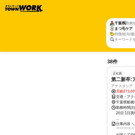
千葉県
勤務
まつ毛ケア
特徴/給与/
キーワード
38件
正社員
第二新卒:
アナスタシア ミ
月給273,0
交通・アク
千葉県船橋
勤務時間詳
20日 1日実
...
仕事内容 
￣￣￣￣￣
が浅くて自信