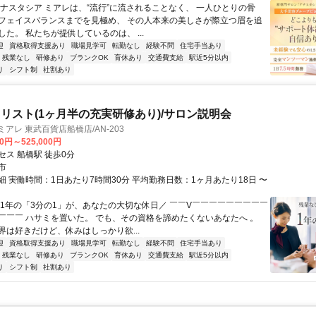
アナスタシア ミアレは、“流行”に流されることなく、 一人ひとりの骨
フェイスバランスまでを見極め、 その人本来の美しさが際立つ眉を追
た。 私たちが提供しているのは、 ...
迎
資格取得支援あり
職場見学可
転勤なし
経験不問
住宅手当あり
残業なし
研修あり
ブランクOK
育休あり
交通費支給
駅近5分以内
り
シフト制
社割あり
リスト(1ヶ月半の充実研修あり)/サロン説明会
アレ 東武百貨店船橋店/AN-203
00円～525,000円
セス 船橋駅 徒歩0分
市
細 実働時間：1日あたり7時間30分 平均勤務日数：1ヶ月あたり18日 〜
＼1年の「3分の1」が、あなたの大切な休日／ ￣￣V￣￣￣￣￣￣￣￣￣
￣￣￣ ハサミを置いた。 でも、その資格を諦めたくないあなたへ 。
界は好きだけど、休みはしっかり欲...
迎
資格取得支援あり
職場見学可
転勤なし
経験不問
住宅手当あり
残業なし
研修あり
ブランクOK
育休あり
交通費支給
駅近5分以内
り
シフト制
社割あり