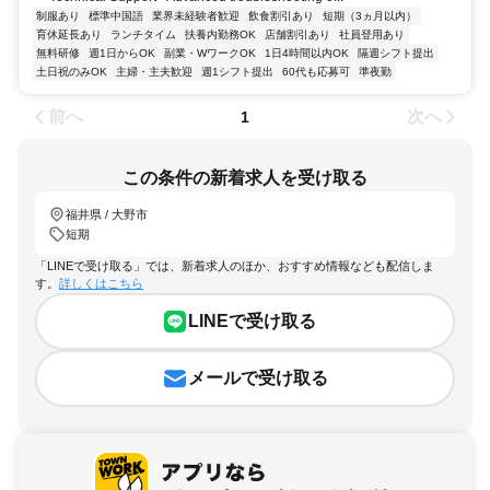
制服あり
標準中国語
業界未経験者歓迎
飲食割引あり
短期（3ヵ月以内）
育休延長あり
ランチタイム
扶養内勤務OK
店舗割引あり
社員登用あり
無料研修
週1日からOK
副業・WワークOK
1日4時間以内OK
隔週シフト提出
土日祝のみOK
主婦・主夫歓迎
週1シフト提出
60代も応募可
準夜勤
前へ
次へ
1
この条件の新着求人を受け取る
福井県 / 大野市
短期
「LINEで受け取る」では、新着求人のほか、おすすめ情報なども配信しま
す。
詳しくはこちら
LINEで受け取る
メールで受け取る