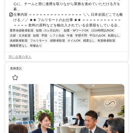
心に、チームと密に連携を取りながら業務を進めていただける方を
募...
仕事内容 ＝＝＝＝＝＝＝＝＝＝＝＝＝＝＝ ＼＼ 日本全国どこでも働
ける ／／ ★★ フルリモートのお仕事 ★★ ＝＝＝＝＝＝＝＝＝＝＝
＝＝＝＝ 飲料の原料などを輸出入されている企業様をしている企...
業界未経験者歓迎
短期（3ヵ月以内）
副業・WワークOK
1日4時間以内OK
主婦・主夫歓迎
短期
早朝
シフト自由
午後
学歴不問
平日のみOK
転勤なし
未経験者歓迎
フルリモート
経験者歓迎
ネイルOK
残業なし
有資格者歓迎
職種変更なし
研修あり
同じ企業の求人
業務委託