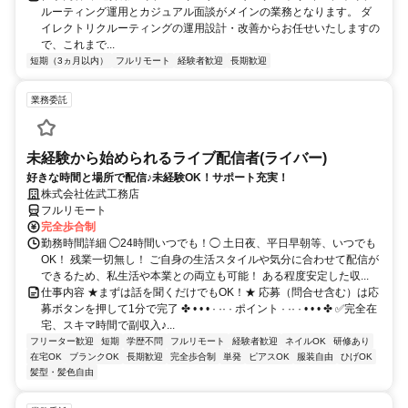
ルーティング運用とカジュアル面談がメインの業務となります。 ダ
イレクトリクルーティングの運用設計・改善からお任せいたしますの
で、これまで...
短期（3ヵ月以内）
フルリモート
経験者歓迎
長期歓迎
業務委託
未経験から始められるライブ配信者(ライバー)
好きな時間と場所で配信♪未経験OK！サポート充実！
株式会社佐武工務店
フルリモート
完全歩合制
勤務時間詳細 ◯24時間いつでも！◯ 土日夜、平日早朝等、いつでも
OK！ 残業一切無し！ ご自身の生活スタイルや気分に合わせて配信が
できるため、私生活や本業との両立も可能！ ある程度安定した収...
仕事内容 ★まずは話を聞くだけでもOK！★ 応募（問合せ含む）は応
募ボタンを押して1分で完了 ✤ • • • · ·· · ポイント · ·· · • • • ✤ ✅完全在
宅、スキマ時間で副収入♪...
フリーター歓迎
短期
学歴不問
フルリモート
経験者歓迎
ネイルOK
研修あり
在宅OK
ブランクOK
長期歓迎
完全歩合制
単発
ピアスOK
服装自由
ひげOK
髪型・髪色自由