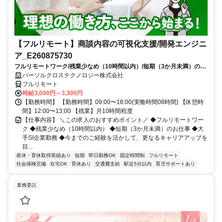
【フルリモート】商談内容の可視化支援/開発エンジニ
ア_E260875730
フルリモートワーク/残業少なめ（10時間以内）/短期（3か月未満）のお
仕事/大手SI企業勤務/今までのご経験を活かして、更なるキャリアアップ
パーソルクロステクノロジー株式会社
を目指せます
フルリモート
時給3,000円～3,300円
【勤務時間】 【勤務時間】09:00〜18:00(実働時間08時間) 【休憩時
間】12:00〜13:00 【残業】月10時間程度
【仕事内容】 ＼この求人のおすすめポイント／ ◆フルリモートワー
ク ◆残業少なめ（10時間以内） ◆短期（3か月未満）のお仕事 ◆大
手SI企業勤務 ◆今までのご経験を活かして、更なるキャリアアップを
目...
産休・育休取得実績あり
短期
即日勤務OK
固定時間制
フルリモート
社会保険完備
在宅OK
育休あり
交通費支給
駅近5分以内
育児サポートあり
業務委託