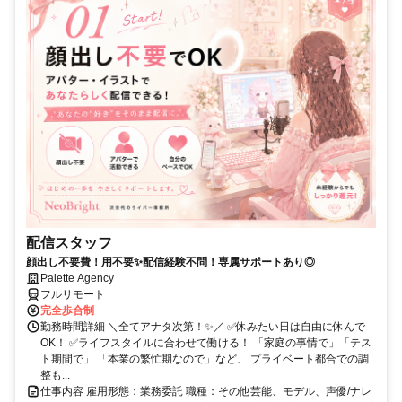
配信スタッフ
顔出し不要費！用不要✨配信経験不問！専属サポートあり◎
Palette Agency
フルリモート
完全歩合制
勤務時間詳細 ＼全てアナタ次第！✨／ ✅休みたい日は自由に休んで
OK！ ✅ライフスタイルに合わせて働ける！ 「家庭の事情で」「テス
ト期間で」 「本業の繁忙期なので」など、 プライベート都合での調
整も...
仕事内容 雇用形態：業務委託 職種：その他芸能、モデル、声優/ナレ