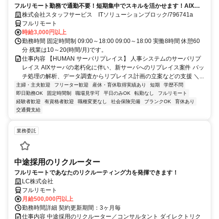
フルリモート勤務で通勤不要！短期集中でスキルを活かせます！AIXの
経験を積むチャンス！
株式会社スタッフサービス ITソリューションブロック/796741a
フルリモート
時給3,000円以上
勤務時間 固定時間制 09:00～18:00 09:00～18:00 実働8時間 休憩60
分 残業は10～20(時間/月)です。
仕事内容 【HUMAN サーバリプレイス】 人事システムのサーバリプ
レイス AIXサーバの老朽化に伴い、新サーバへのリプレイス案件 バッ
チ処理の解析、データ調査からリプレイス計画の立案などの支援 ＼...
主婦・主夫歓迎
フリーター歓迎
産休・育休取得実績あり
短期
学歴不問
即日勤務OK
固定時間制
職場見学可
平日のみOK
転勤なし
フルリモート
経験者歓迎
有資格者歓迎
職種変更なし
社会保険完備
ブランクOK
育休あり
交通費支給
業務委託
中途採用のリクルーター
フルリモートであなたのリクルーティング力を発揮できます！
LC株式会社
フルリモート
月給500,000円以上
勤務時間詳細 契約更新期間：3ヶ月毎
仕事内容 中途採用のリクルーター／コンサルタント ダイレクトリク