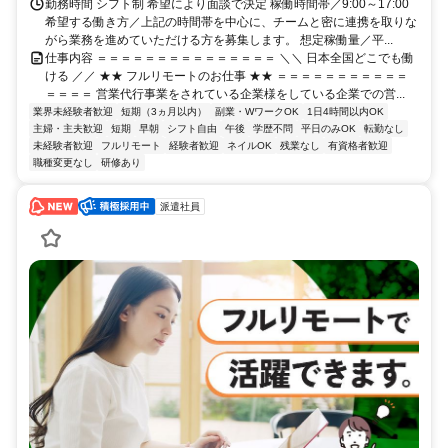
勤務時間 シフト制 希望により面談で決定 稼働時間帯／9:00～17:00
希望する働き方／上記の時間帯を中心に、チームと密に連携を取りな
がら業務を進めていただける方を募集します。 想定稼働量／平...
仕事内容 ＝＝＝＝＝＝＝＝＝＝＝＝＝＝＝ ＼＼ 日本全国どこでも働
ける ／／ ★★ フルリモートのお仕事 ★★ ＝＝＝＝＝＝＝＝＝＝＝
＝＝＝＝ 営業代行事業をされている企業様をしている企業での営...
業界未経験者歓迎
短期（3ヵ月以内）
副業・WワークOK
1日4時間以内OK
主婦・主夫歓迎
短期
早朝
シフト自由
午後
学歴不問
平日のみOK
転勤なし
未経験者歓迎
フルリモート
経験者歓迎
ネイルOK
残業なし
有資格者歓迎
職種変更なし
研修あり
派遣社員