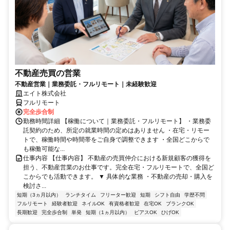
不動産売買の営業
不動産営業｜業務委託・フルリモート｜未経験歓迎
エイト株式会社
フルリモート
完全歩合制
勤務時間詳細 【稼働について｜業務委託・フルリモート】 ・業務委
託契約のため、所定の就業時間の定めはありません ・在宅・リモー
トで、稼働時間や時間帯をご自身で調整できます ・全国どこからで
も稼働可能な...
仕事内容 【仕事内容】 不動産の売買仲介における新規顧客の獲得を
担う、不動産営業のお仕事です。完全在宅・フルリモートで、全国ど
こからでも活動できます。 ▼ 具体的な業務 ・不動産の売却・購入を
検討さ...
短期（3ヵ月以内）
ランチタイム
フリーター歓迎
短期
シフト自由
学歴不問
フルリモート
経験者歓迎
ネイルOK
有資格者歓迎
在宅OK
ブランクOK
長期歓迎
完全歩合制
単発
短期（1ヵ月以内）
ピアスOK
ひげOK