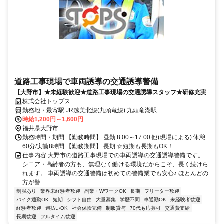
道路工事現場で車両誘導の交通誘導警備
【大野市】★未経験歓迎★道路工事現場の交通誘導スタッフ★研修充実
株式会社トップス
勤務地・最寄駅 JR越美北線(九頭竜線) 九頭竜湖駅
時給1,200円～1,600円
福井県大野市
勤務時間・期間 【勤務時間】 昼勤 8:00～17:00 他(現場による) 休憩
60分/実働8時間 【勤務期間】 長期 ☆短期も長期もOK！
仕事内容 大野市の道路工事現場での車両誘導の交通誘導警備です。
シニア・高齢者の方も、無理なく働ける環境だからこそ、長く続けら
れます。 車両誘導の交通警備は初めての警備業でも安心♪ ほとんどの
方が警...
制服あり
業界未経験者歓迎
副業・WワークOK
長期
フリーター歓迎
バイク通勤OK
短期
シフト自由
大量募集
学歴不問
車通勤OK
未経験者歓迎
経験者歓迎
週払いOK
社会保険完備
制服貸与
70代も応募可
交通費支給
長期歓迎
フルタイム歓迎