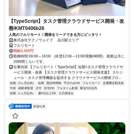
【TypeScript】タスク管理クラウドサービス開発・改
善/KMT0406b26
人気のフルリモート！開発をリードできる方にピッタリ！
株式会社テクノウェイブ 品川駅エリア
フルリモート
時給3,300円
勤務時間 09:00～18:00 （休憩12:00～13:00/実働8時間） 残業は月に
20時間くらいです。
仕事内容 【フルリモート！TypeScript】短期×タスク管理クラウドサ
ービス開発・改善 【タスク管理クラウドサービス開発支援】 スケジ
ュール・タスク管理機能を提供する クラウドサービスの開発プロ...
短期（3ヵ月以内）
短期
固定時間制
平日のみOK
フルリモート
交通費全額支給
午前
経験者歓迎
夕方
在宅OK
フルタイム歓迎
駅近5分以内
短期（1ヵ月以内）
週4日以上OK
土日祝休み
派遣社員