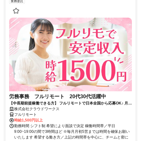
業務委託
労務事務 フルリモート 20代30代活躍中
【中長期前提稼働できる方】 フルリモートで日本全国から応募OK♪ 月稼
働50時間で安定収入！
株式会社クラウドワークス
フルリモート
時給1,500円以上
勤務時間 シフト制 希望により面談で決定 稼働時間帯／平日
9:00~19:00の間で3時間ほど ※毎月月初5営までは時間を確保お願い
いたします 希望する働き方／上記の時間帯を中心に、チームと密に