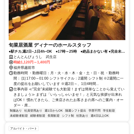
旬菜居酒屋 ディナーのホールスタッフ
●駅チカ,週2日~,1日4h~OK ●17時～25時 ●絶品まかない有 ●完全未経
験OK
とんとんびょうし 武生店
時給1,120円～1,400円
福井県越前市
勤務時間 ・勤務曜日：月・火・水・木・金・土・日・祝 ・勤務時
間： [1] 17:00～01:00 シフトサイクル：2週間 シフト制 ※2週間に一
度の提出をお願いしています ※週2日～、1日4時間...
仕事内容 ≪”完全”未経験でも大歓迎！まずは簡単なことから覚えてい
きましょう≫ まずは「いらっしゃいませ！」と元気な挨拶が出来れ
ばOK！ 慣れてきたら、ご来店されたお客さまの席へのご案内・オー
ダー・席...
制服あり
社員登用あり
週1日からOK
隔週シフト提出
学歴不問
学生歓迎
未経験者歓迎
経験者歓迎
長期歓迎
シフト制
社割あり
週4日以上OK
アルバイト・パート