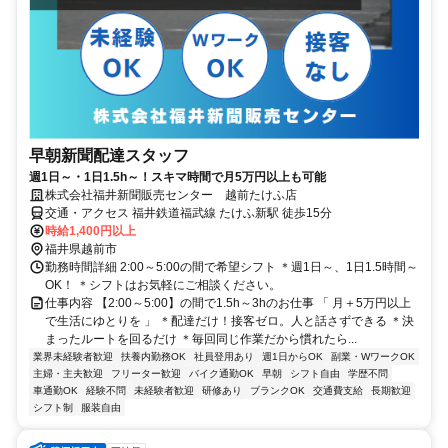
早朝新聞配達スタッフ
週1日～・1日1.5h～！スキマ時間で月5万円以上も可能
株式会社福井新聞販売センター 越前たけふ店
交通・アクセス 福井鉄道福武線 たけふ新駅 徒歩15分
時給1,400円以上
福井県越前市
勤務時間詳細 2:00～5:00の間で希望シフト ＊週1日～、1日1.5時間～
OK！ ＊シフトはお気軽にご相談ください。
仕事内容 【2:00～5:00】の間で1.5h～3hのお仕事 「 月＋5万円以上
で生活にゆとりを 」 ＊配達だけ！接客ゼロ。人と話さずできる ＊決
まったルートを回るだけ ＊毎回同じ作業だから慣れたら...
業界未経験者歓迎
扶養内勤務OK
社員登用あり
週1日からOK
副業・WワークOK
主婦・主夫歓迎
フリーター歓迎
バイク通勤OK
早朝
シフト自由
学歴不問
車通勤OK
経験不問
未経験者歓迎
研修あり
ブランクOK
交通費支給
長期歓迎
シフト制
服装自由