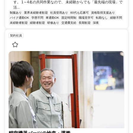
す。 1～4名の共同作業なので、 未経験からでも「最先端の現場」で
活...
制服あり
業界未経験者歓迎
社員登用あり
60代も応募可
資格取得支援あり
バイク通勤OK
学歴不問
車通勤OK
固定時間制
職場見学可
転勤なし
経験不問
未経験者歓迎
経験者歓迎
研修あり
交通費支給
長期歓迎
深夜
契約社員