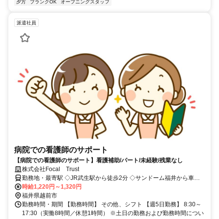
夕方
ブランクOK
オープニングスタッフ
派遣社員
病院での看護師のサポート
【病院での看護師のサポート】看護補助/パート/未経験/残業なし
株式会社Focal Trust
勤務地・最寄駅 ◇JR武生駅から徒歩2分 ◇サンドーム福井から車で
11分 ◇かこさとし ふるさと絵本館から車で6分
時給1,220円～1,320円
福井県越前市
勤務時間・期間 【勤務時間】 その他、シフト 【週5日勤務】 8:30～
17:30（実働8時間／休憩1時間） ※土日の勤務および勤務時間につい