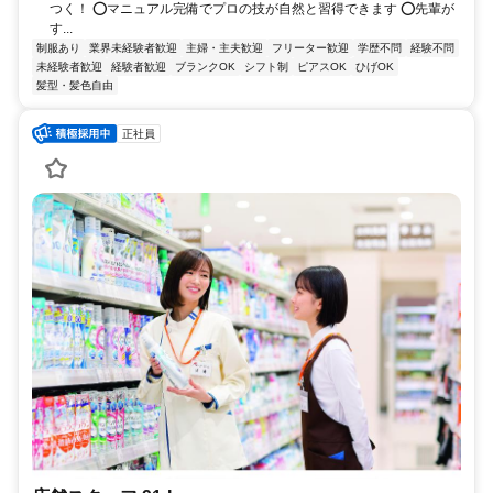
つく！ ⭕️マニュアル完備でプロの技が自然と習得できます ⭕️先輩が
す...
制服あり
業界未経験者歓迎
主婦・主夫歓迎
フリーター歓迎
学歴不問
経験不問
未経験者歓迎
経験者歓迎
ブランクOK
シフト制
ピアスOK
ひげOK
髪型・髪色自由
正社員