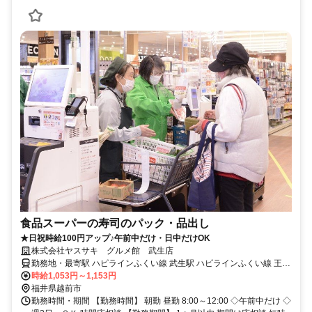
食品スーパーの寿司のパック・品出し
★日祝時給100円アップ♪午前中だけ・日中だけOK
株式会社ヤスサキ グルメ館 武生店
勤務地・最寄駅 ハピラインふくい線 武生駅 ハピラインふくい線 王子
保駅 福井鉄道福武線 サンドーム西駅
時給1,053円～1,153円
福井県越前市
勤務時間・期間 【勤務時間】 朝勤 昼勤 8:00～12:00 ◇午前中だけ ◇