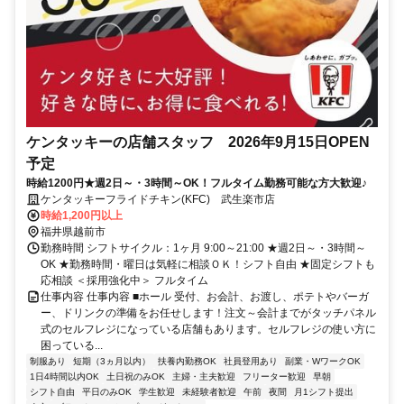
ケンタッキーの店舗スタッフ 2026年9月15日OPEN
予定
時給1200円★週2日～・3時間～OK！フルタイム勤務可能な方大歓迎♪
ケンタッキーフライドチキン(KFC) 武生楽市店
時給1,200円以上
福井県越前市
勤務時間 シフトサイクル：1ヶ月 9:00～21:00 ★週2日～・3時間～
OK ★勤務時間・曜日は気軽に相談ＯＫ！シフト自由 ★固定シフトも
応相談 ＜採用強化中＞ フルタイム
仕事内容 仕事内容 ■ホール 受付、お会計、お渡し、ポテトやバーガ
ー、ドリンクの準備をお任せします！注文～会計までがタッチパネル
式のセルフレジになっている店舗もあります。セルフレジの使い方に
困っている...
制服あり
短期（3ヵ月以内）
扶養内勤務OK
社員登用あり
副業・WワークOK
1日4時間以内OK
土日祝のみOK
主婦・主夫歓迎
フリーター歓迎
早朝
シフト自由
平日のみOK
学生歓迎
未経験者歓迎
午前
夜間
月1シフト提出