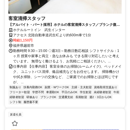
客室清掃スタッフ
【アルバイト・パート採用】ホテルの客室清掃スタッフ／ブランク復
帰・未経験歓迎！主婦(夫)さん活躍中
ホテルルートイン 武生インター
アクセス 北陸自動車道武生ICより約600m車で1分
時給1,150円
福井県越前市
勤務時間 9:30～15:00 ◇週3日～勤務日数応相談 シフトサイクル：1
ヶ月 授業や家事と両立・急なお休みも できる限り対応したいと考え
ています。 無理なく働けるよう、お気軽にご相談ください。...
仕事内容 【仕事内容】 客室全体のお掃除(ルームメイク)、ベッドメイ
ク、 ユニットバス清掃、備品補充などをお任せします。 掃除機かけ
や拭き掃除、シーツの交換など、 ご家庭でのお掃除とほぼ同じです
が、 ...
制服あり
扶養内勤務OK
副業・WワークOK
主婦・主夫歓迎
資格取得支援あり
フリーター歓迎
学歴不問
車通勤OK
平日のみOK
学生歓迎
未経験者歓迎
午前
経験者歓迎
研修あり
ブランクOK
交通費支給
長期歓迎
週2・3日からOK
シフト制
履歴書不要
派遣社員