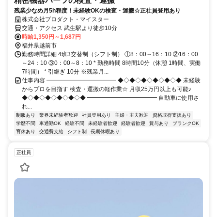
精密機器パーツの検査・運搬
残業少なめ月5h程度！未経験OKの検査・運搬☆正社員登用あり
株式会社プロダクト・マイスター
交通・アクセス 武生駅より徒歩10分
時給1,350円～1,687円
福井県越前市
勤務時間詳細 4班3交替制（シフト制） ①8：00～16：10 ②16：00
～24：10 ③0：00～8：10 * 勤務時間 8時間10分（休憩 1時間、実働
7時間） * 引継ぎ 10分 ※残業月...
仕事内容 ━━━━━━━━━━━━ ◆◇◆◇◆◇◆◇◆◇◆ 未経験
からプロを目指す 検査・運搬の軽作業☆ 月収25万円以上も可能♪
◆◇◆◇◆◇◆◇◆◇◆ ━━━━━━━━━━━━ 自動車に使用さ
れ...
制服あり
業界未経験者歓迎
社員登用あり
主婦・主夫歓迎
資格取得支援あり
学歴不問
車通勤OK
経験不問
未経験者歓迎
経験者歓迎
賞与あり
ブランクOK
育休あり
交通費支給
シフト制
長期休暇あり
正社員