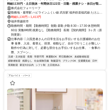
時給1130円・土日祝休・年間休日122日・日勤・残業ナシ・休日が取り
やすい
株式会社フォーリーフ
勤務地・最寄駅 ハピラインふくい線 武生駅 福井鉄道福武線 たけふ新
駅 ハピラインふくい線 鯖江駅
時給1,130円～1,413円
福井県越前市
勤務時間・期間 【勤務時間】 朝勤 昼勤 夕勤 8:30～17:30 休憩時間
60分 実働8時間 残業なし 【勤務期間】 長期 【契約期間】 3ヶ月（原
則更新）
仕事内容 ◇入院患者さんの日常生活をお手伝いする介護補助のお仕
事 食事、入浴、着替え、排泄、移動など、自分で行うことが難しい
動作や行為に対して、必要な部分をお手伝いするお仕事。 ・食事の
際、スプーン...
主婦・主夫歓迎
長期
学歴不問
車通勤OK
即日勤務OK
未経験者歓迎
経験者歓迎
残業なし
社会保険完備
制服貸与
ブランクOK
交通費支給
日中
長期歓迎
駅近5分以内
シフト制
土日祝休み
アルバイト・パート