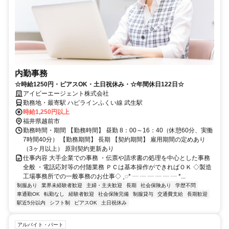
内勤事務
☆時給1250円・ピアスOK・土日祝休み・☆年間休日122日☆
アイビーエージェント株式会社
勤務地・最寄駅 ハピラインふくい線 武生駅
時給1,250円以上
福井県越前市
勤務時間・期間 【勤務時間】 昼勤 8：00～16：40（休憩60分、実働
7時間40分） 【勤務期間】 長期 【契約期間】 雇用期間の定めあり
（3ヶ月以上） 原則契約更新あり
仕事内容 大手企業での事務 ・伝票や請求書の処理を中心とした事務
全般 ・電話応対等の付随業務 ＰＣは基本操作ができればＯＫ ◇製造
工場事務所での一般事務のお仕事◇ ˳◌* ┈ ┈ ┈ ┈ ┈ ┈ *...
制服あり
業界未経験者歓迎
主婦・主夫歓迎
長期
社会保険あり
学歴不問
車通勤OK
転勤なし
経験者歓迎
社会保険完備
制服貸与
交通費支給
長期歓迎
駅近5分以内
シフト制
ピアスOK
土日祝休み
アルバイト・パート