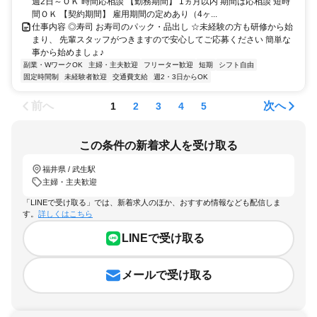
週2日～ＯＫ 時間応相談 【勤務期間】 1ヵ月以内 期間は応相談 短時
間ＯＫ 【契約期間】 雇用期間の定めあり（4ヶ...
仕事内容 ◎寿司 お寿司のパック・品出し ☆未経験の方も研修から始
まり、 先輩スタッフがつきますので安心してご応募ください 簡単な
事から始めましょ♪
副業・WワークOK
主婦・主夫歓迎
フリーター歓迎
短期
シフト自由
固定時間制
未経験者歓迎
交通費支給
週2・3日からOK
前へ
次へ
1
2
3
4
5
この条件の新着求人を受け取る
福井県 / 武生駅
主婦・主夫歓迎
「LINEで受け取る」では、新着求人のほか、おすすめ情報なども配信しま
す。
詳しくはこちら
LINEで受け取る
メールで受け取る