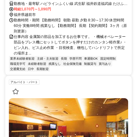
勤務地・最寄駅 ハピラインふくい線 武生駅 福井鉄道福武線 たけふ新
駅 福井鉄道福武線 北府駅
時給1,070円～1,090円
福井県越前市
勤務時間・期間 【勤務時間】 朝勤 昼勤 夕勤 8:30～17:30 休憩時間
60分 実働8時間 残業なし 【勤務期間】 長期 【契約期間】 3ヶ月（原
則更新）
仕事内容 金属製の部品を加工するお仕事です。 ・機械オペレーター
部品をプレス機にセットしてボタンを押すだけのカンタン軽作業♪ ・
ピン入れ、ビス止め作業 ・目視検査、梱包してハンドリフトで所定
の場所ま...
業界未経験者歓迎
主婦・主夫歓迎
長期
学歴不問
車通勤OK
固定時間制
職場見学可
未経験者歓迎
残業なし
社会保険完備
制服貸与
賞与あり
交通費支給
日中
長期歓迎
アルバイト・パート