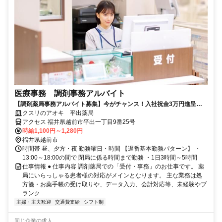
医療事務 調剤事務アルバイト
【調剤薬局事務アルバイト募集】今がチャンス！入社祝金3万円進呈
資格・経験一切不要！
クスリのアオキ 平出薬局
アクセス 福井県越前市平出一丁目9番25号
時給1,100円～1,280円
福井県越前市
時間帯 昼、夕方・夜 勤務曜日・時間 【遅番基本勤務パターン】 ・
13:00～18:00の間で 閉局に係る時間まで勤務 ・1日3時間～5時間
仕事情報 ● 仕事内容 調剤薬局での「受付・事務」のお仕事です。 薬
局にいらっしゃる患者様の対応がメインとなります。 主な業務は処
方箋・お薬手帳の受け取りや、データ入力、会計対応等、未経験やブ
ランク...
主婦・主夫歓迎
交通費支給
シフト制
同じ企業の求人