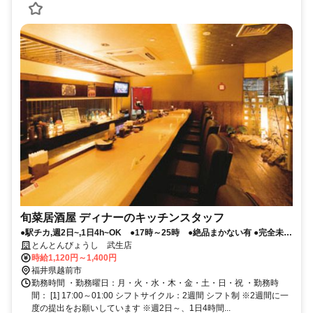
旬菜居酒屋 ディナーのキッチンスタッフ
●駅チカ,週2日~,1日4h~OK ●17時～25時 ●絶品まかない有 ●完全未経
験OK
とんとんびょうし 武生店
時給1,120円～1,400円
福井県越前市
勤務時間 ・勤務曜日：月・火・水・木・金・土・日・祝 ・勤務時
間： [1] 17:00～01:00 シフトサイクル：2週間 シフト制 ※2週間に一
度の提出をお願いしています ※週2日～、1日4時間...