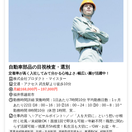
自動車部品の目視検査・選別
定着率が高く入社してみて分かる心地よさ♪幅広い層が活躍中！
株式会社プロダクト・マイスター
交通・アクセス 武生駅より徒歩10分
月給168,000円～197,000円
福井県越前市
勤務時間詳細 実働時間：1日あたり7時間10分 平均勤務日数：1ヶ月
あたり22日 ➀8：00～16：10 ②16：00～24：10 ③0：00～8：10 *
勤務時間 8時間10分（休憩 1時間、実...
仕事内容 ＼✨アピールポイント✨／ ✅「人を大切に」という想いが根
付く社風 ✅未経験OK！面接1回で即決も可能 ✅年齢不問！職歴に関わ
らず活躍可能 ✅残業月5h程度！私生活も大切に ✅GW・お盆・年...
業界未経験者歓迎
主婦・主夫歓迎
資格取得支援あり
車通勤OK
経験不問