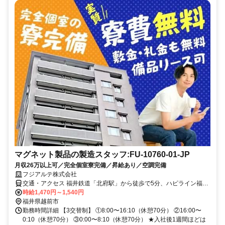
マグネット製品の製造スタッフ:FU-10760-01-JP
月収26万以上可／完全個室寮完備／昇給あり／空調完備
フジアルテ株式会社
交通・アクセス 福井鉄道「北府駅」から徒歩で5分、ハピライン福井
「武生駅」から徒歩で15分
時給1,470円～1,540円
福井県越前市
勤務時間詳細 【3交替制】 ①8:00〜16:10（休憩70分） ②16:00〜
0:10（休憩70分） ③0:00〜8:10（休憩70分） ★入社後1週間ほどは