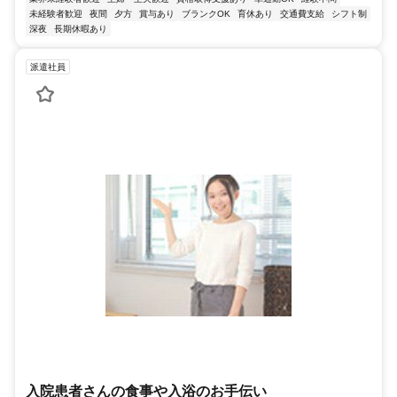
未経験者歓迎
夜間
夕方
賞与あり
ブランクOK
育休あり
交通費支給
シフト制
深夜
長期休暇あり
派遣社員
入院患者さんの食事や入浴のお手伝い