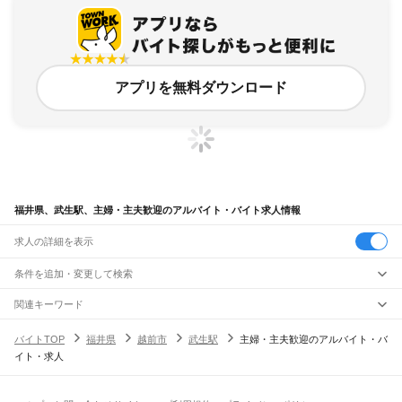
アプリを無料ダウンロード
福井県、武生駅、主婦・主夫歓迎のアルバイト・バイト求人情報
求人の詳細を表示
条件を追加・変更して検索
市区町村を追加・変更
関連キーワード
完全在宅ワーク 全国
シール貼り 在宅
現在地周辺
ガチャガチャ
犬カフェ
福井県
駅を追加・変更
バイトTOP
福井県
越前市
武生駅
主婦・主夫歓迎のアルバイト・バ
福井県
すべて
イト・求人
福井市
敦賀市
小浜市
大野市
勝山市
鯖江市
あわら市
越前市
坂井市
吉田郡
今立郡
職種を追加・変更
JR北陸本線(米原～金沢)
南条郡
丹生郡
三方郡
大飯郡
三方上中郡
新疋田駅
敦賀駅
南今庄駅
今庄駅
湯尾駅
南条駅
王子保駅
武生駅
鯖江駅
北鯖江駅
飲食・フードサービス
特徴を追加・変更
大土呂駅
越前花堂駅
福井駅
森田駅
春江駅
丸岡駅
芦原温泉駅
細呂木駅
牛ノ谷駅