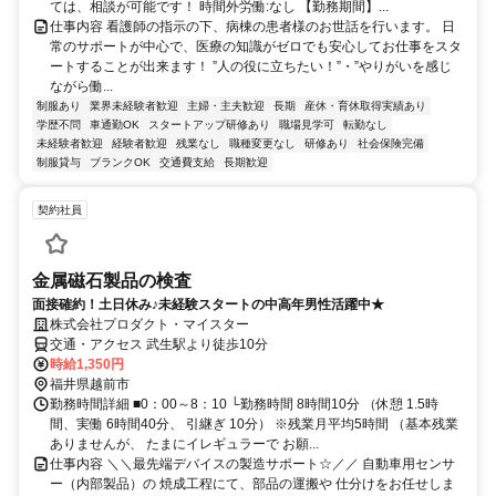
ては、相談が可能です！ 時間外労働:なし 【勤務期間】...
仕事内容 看護師の指示の下、病棟の患者様のお世話を行います。 日
常のサポートが中心で、医療の知識がゼロでも安心してお仕事をスタ
ートすることが出来ます！ ”人の役に立ちたい！”・”やりがいを感じ
ながら働...
制服あり
業界未経験者歓迎
主婦・主夫歓迎
長期
産休・育休取得実績あり
学歴不問
車通勤OK
スタートアップ研修あり
職場見学可
転勤なし
未経験者歓迎
経験者歓迎
残業なし
職種変更なし
研修あり
社会保険完備
制服貸与
ブランクOK
交通費支給
長期歓迎
契約社員
金属磁石製品の検査
面接確約！土日休み♪未経験スタートの中高年男性活躍中★
株式会社プロダクト・マイスター
交通・アクセス 武生駅より徒歩10分
時給1,350円
福井県越前市
勤務時間詳細 ■0：00～8：10 └勤務時間 8時間10分 （休憩 1.5時
間、実働 6時間40分、 引継ぎ 10分） ※残業月平均5時間 （基本残業
ありませんが、 たまにイレギュラーで お願...
仕事内容 ＼＼最先端デバイスの製造サポート☆／／ 自動車用センサ
ー（内部製品）の 焼成工程にて、部品の運搬や 仕分けをお任せしま