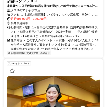
店舗スタッフ 91-L
未経験から店長候補✨転居を伴う転勤なし✅地元で働けるローカル社員
｜希望休月4日
クスリのアオキ 横市店
アクセス: 【近隣施設情報】 ハピラインふくい武生駅（車5分）、越
前市役所（車5分）、武生中央公園（車5分） 【近隣学校情報】 仁愛
月給196,000円～300,000円
大学（車5分）
福井県越前市
勤務時間・曜日: 1ヶ月単位の変形労働時間制（週平均実働40時間以
内） ・残業は月平均7.8時間ほど（2025年実績） ・平均所定労働時
間は月171.4時間ほど ＜店舗の営業時間＞ 9時～22時 ...
仕事内容: ＜この求人のポイント＞ ✅ 資格・経験不問／入社後にイチ
から学べる店長候補の募集です ✅ 入社3年目までに約4割が店長へ。
職務給制度で役職に就いた時点で年収アップ ✅ 残業は月平均7.8...
変形労働時間制
交通費支給
昇給あり
アルバイト・パート