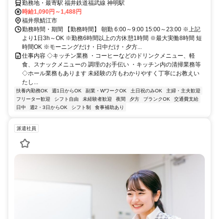
勤務地・最寄駅 福井鉄道福武線 神明駅
時給1,090円～1,488円
福井県鯖江市
勤務時間・期間 【勤務時間】 朝勤 6:00～9:00 15:00～23:00 ※上記
より1日3h～OK ※勤務6時間以上の方休憩1時間 ※最大実働8時間 短
時間OK ※モーニングだけ・日中だけ・夕方...
仕事内容 ◇キッチン業務 ・コーヒーなどのドリンクメニュー、軽
食、スナックメニューの 調理のお手伝い ・キッチン内の清掃業務等
◇ホール業務もあります 未経験の方もわかりやすく丁寧にお教えい
たし...
扶養内勤務OK
週1日からOK
副業・WワークOK
土日祝のみOK
主婦・主夫歓迎
フリーター歓迎
シフト自由
未経験者歓迎
夜間
夕方
ブランクOK
交通費支給
日中
週2・3日からOK
シフト制
食事補助あり
派遣社員