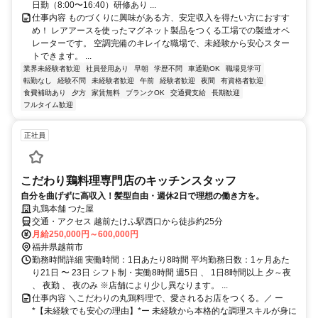
日勤（8:00〜16:40）研修あり ...
仕事内容 ものづくりに興味がある方、安定収入を得たい方におすす
め！ レアアースを使ったマグネット製品をつくる工場での製造オペ
レーターです。 空調完備のキレイな職場で、未経験から安心スター
トできます。 ...
業界未経験者歓迎
社員登用あり
早朝
学歴不問
車通勤OK
職場見学可
転勤なし
経験不問
未経験者歓迎
午前
経験者歓迎
夜間
有資格者歓迎
食費補助あり
夕方
家賃無料
ブランクOK
交通費支給
長期歓迎
フルタイム歓迎
正社員
こだわり鶏料理専門店のキッチンスタッフ
自分を曲げずに高収入！髪型自由・週休2日で理想の働き方を。
丸鶏本舗 つた屋
交通・アクセス 越前たけふ駅西口から徒歩約25分
月給250,000円～600,000円
福井県越前市
勤務時間詳細 実働時間：1日あたり8時間 平均勤務日数：1ヶ月あた
り21日 〜 23日 シフト制・実働8時間 週5日 、 1日8時間以上 夕～夜
、 夜勤 、 夜のみ ※店舗により少し異なります。 ...
仕事内容 ＼こだわりの丸鶏料理で、愛されるお店をつくる。／ ー
*【未経験でも安心の理由】*ー 未経験から本格的な調理スキルが身に