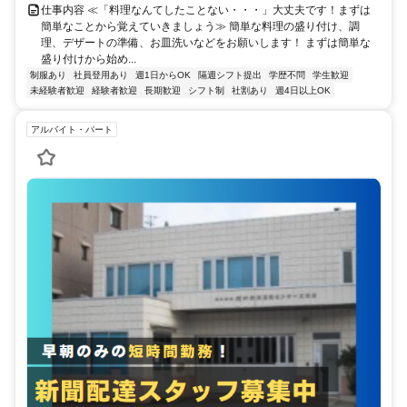
仕事内容 ≪「料理なんてしたことない・・・」大丈夫です！まずは
簡単なことから覚えていきましょう≫ 簡単な料理の盛り付け、調
理、デザートの準備、お皿洗いなどをお願いします！ まずは簡単な
盛り付けから始め...
制服あり
社員登用あり
週1日からOK
隔週シフト提出
学歴不問
学生歓迎
未経験者歓迎
経験者歓迎
長期歓迎
シフト制
社割あり
週4日以上OK
アルバイト・パート