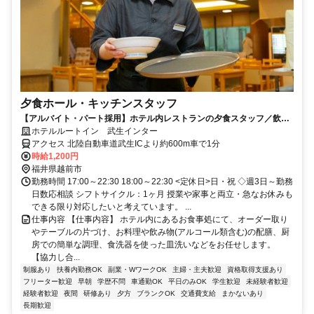
夕食ホール・キッチンスタッフ
【アルバイト・パート採用】ホテル内レストランの夕食スタッフ／飲食
未経験歓迎！学生・主婦活躍中
ホテルルートイン 武生インター
アクセス 北陸自動車道武生ICより約600m車で1分
時給1,200円
福井県越前市
勤務時間 17:00～22:30 18:00～22:30 <定休日>日・祝 ◇週3日～勤務
日数応相談 シフトサイクル：1ヶ月 授業や家事と両立・急なお休みも
できる限り対応したいと考えています。 ...
仕事内容 【仕事内容】 ホテル内にあるお食事処にて、オーダー取り
やテーブルの片づけ、お料理や飲み物(アルコール類含む)の配膳、厨
房での簡単な調理、食洗器を使った皿洗いなどをお任せします。
【協力し合...
制服あり
扶養内勤務OK
副業・WワークOK
主婦・主夫歓迎
資格取得支援あり
フリーター歓迎
早朝
学歴不問
車通勤OK
平日のみOK
学生歓迎
未経験者歓迎
経験者歓迎
夜間
研修あり
夕方
ブランクOK
交通費支給
まかないあり
長期歓迎