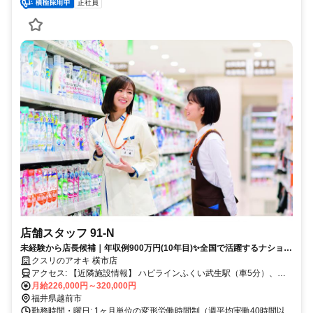
正社員
店舗スタッフ 91-N
未経験から店長候補｜年収例900万円(10年目)✨全国で活躍するナショナ
ル社員✅社宅あり
クスリのアオキ 横市店
アクセス: 【近隣施設情報】 ハピラインふくい武生駅（車5分）、越
前市役所（車5分）、武生中央公園（車5分） 【近隣学校情報】 仁愛
月給226,000円～320,000円
大学（車5分）
福井県越前市
勤務時間・曜日: 1ヶ月単位の変形労働時間制（週平均実働40時間以