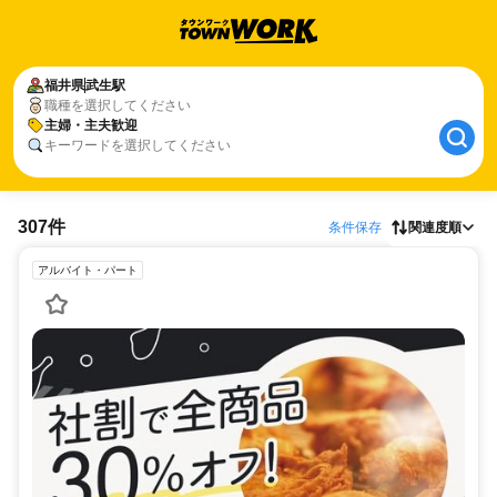
福井県
武生駅
職種を選択してください
主婦・主夫歓迎
キーワードを選択してください
307件
条件保存
関連度順
アルバイト・パート