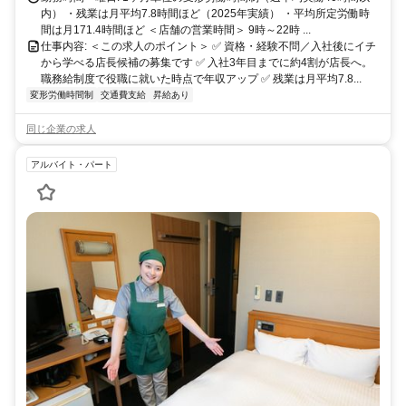
内） ・残業は月平均7.8時間ほど（2025年実績） ・平均所定労働時
間は月171.4時間ほど ＜店舗の営業時間＞ 9時～22時 ...
仕事内容: ＜この求人のポイント＞ ✅ 資格・経験不問／入社後にイチ
から学べる店長候補の募集です ✅ 入社3年目までに約4割が店長へ。
職務給制度で役職に就いた時点で年収アップ ✅ 残業は月平均7.8...
変形労働時間制
交通費支給
昇給あり
同じ企業の求人
アルバイト・パート