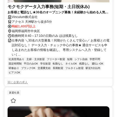
モクモクデータ入力事務(短期・土日祝休み)
お客様と電話なし★30名のオープニング募集！未経験から始める人気の
データ入力♪短期OK！
Vinculum株式会社
アクセス 天神駅から徒歩5分
時給1,400円以上
福岡県福岡市中央区
勤務時間 8:40～17:10の日勤のみ ほぼ残業なし
仕事内容 ＼30名の大型募集！同期がたくさんで安心♪／ お客様との電
話対応なし！ データ入力・チェック中心の事務★ 通信サービスを申
し込まれたお客様の情報を確認し、 専用システムへ入力・登録して
いく...
社員登用あり
主婦・主夫歓迎
フリーター歓迎
短期
シフト自由
学歴不問
固定時間制
平日のみOK
学生歓迎
転勤なし
ネイルOK
残業なし
週払いOK
研修あり
ブランクOK
交通費支給
長期歓迎
フルタイム歓迎
駅近5分以内
ピアスOK
同じ企業の求人
派遣社員