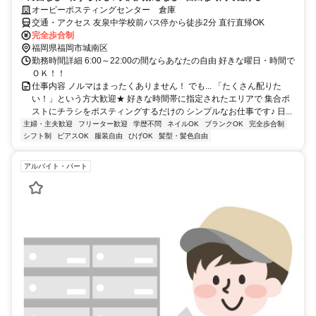
オーピーポスティングセンター 倉庫
交通・アクセス 友泉中学校前バス停から徒歩2分 直行直帰OK
完全歩合制
福岡県福岡市城南区
勤務時間詳細 6:00～22:00の間ならあなたの自由 好きな曜日・時間で
ＯＫ！！
仕事内容 ノルマはまったくありません！ でも... 「たくさん配りた
い！」という方大歓迎★ 好きな時間帯に指定されたエリアで 集合ポ
ストにチラシをポスティングするだけの シンプルなお仕事です♪ 日...
主婦・主夫歓迎
フリーター歓迎
学歴不問
ネイルOK
ブランクOK
完全歩合制
シフト制
ピアスOK
服装自由
ひげOK
髪型・髪色自由
アルバイト・パート