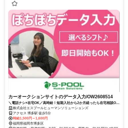
カーオークションサイトのデータ入力/OW2608514
＼電話ナシ×在宅OK／高時給！短期入社から2か月経ったら在宅相談OK
・お試し短期OK！すぐ稼げる！ ・スマホ感覚でポチポチ入力！・ネイ
株式会社エスプールヒューマンソリューションズ
ル・ピアスOK！髪色自由！ 履歴書不要◎
アクセス 博多駅 徒歩5分
時給1,500円～1,600円
福岡県福岡市博多区