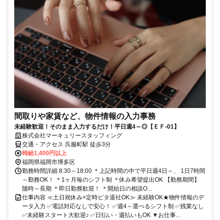
間取りや家賃など、物件情報の入力事務
未経験歓迎！そのまま入力するだけ！平日週4～◎【ＥＦ-01】
株式会社マーキュリースタッフィング
交通・アクセス 呉服町駅 徒歩3分
時給1,400円以上
福岡県福岡市博多区
勤務時間詳細 8:30～18:00 ＊上記時間の中で平日週4日～、 1日7時間
～勤務OK！ ＊1ヶ月毎のシフト制 ＊休み希望提出OK 【勤務期間】
随時～長期 ＊即日勤務歓迎！ ＊開始日の相談O...
仕事内容 ≪土日祝休み×定時ピタ退社OK≫ 未経験OK★物件情報のデ
ータ入力 ✅電話対応なしで安心！ ✅週4～選べるシフト制 ✅残業なし
✅未経験スタート大歓迎♪ ✅日払い・週払いもOK ▼お仕事...