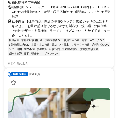
徒歩約6分
福岡県福岡市中央区
勤務時間 シフトサイクル：1週間 20:00～24:00 ★週2日～、1日3h～
OK ★短時間勤務OK！時間・曜日応相談 ★1週間毎のシフト制 ★長期
歓迎
仕事内容 【仕事内容】閉店の準備やキッチン業務 シャリの上にネタ
をのせる・お皿に盛り付けるなどのすし製造や、洗い場・炊飯作業・
その他デザートや揚げ物・ラーメン・うどんといったサイドメニュー
作りなどをお...
制服あり
業界未経験者歓迎
扶養内勤務OK
社員登用あり
副業・WワークOK
1日4時間以内OK
主婦・主夫歓迎
週1シフト提出
フリーター歓迎
給料前払いOK
シフト自由
学歴不問
学生歓迎
経験不問
未経験者歓迎
交通費全額支給
経験者歓迎
夜間
研修あり
ブランクOK
同じ企業の求人
派遣社員