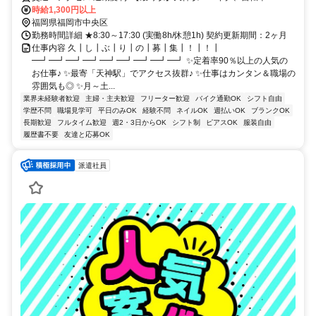
時給1,300円以上
福岡県福岡市中央区
勤務時間詳細 ★8:30～17:30 (実働8h/休憩1h) 契約更新期間：2ヶ月
仕事内容 久┃し┃ぶ┃り┃の┃募┃集┃！┃！┃
━┛━┛━┛━┛━┛━┛━┛━┛━┛ ✨定着率90％以上の人気の
お仕事♪ ✨最寄「天神駅」でアクセス抜群♪ ✨仕事はカンタン＆職場の
雰囲気も◎ ✨月～土...
業界未経験者歓迎
主婦・主夫歓迎
フリーター歓迎
バイク通勤OK
シフト自由
学歴不問
職場見学可
平日のみOK
経験不問
ネイルOK
週払いOK
ブランクOK
長期歓迎
フルタイム歓迎
週2・3日からOK
シフト制
ピアスOK
服装自由
履歴書不要
友達と応募OK
派遣社員