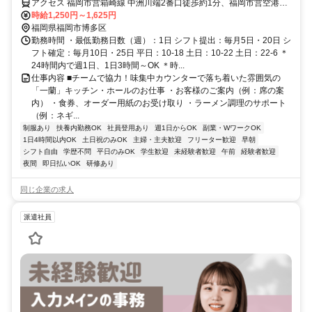
アクセス 福岡市営箱崎線 中洲川端2番口徒歩約1分、福岡市営空港線
中洲川端2番口徒歩約1分、福岡市営空港線 天神15番口徒歩約5分 西
時給1,250円～1,625円
鉄バス「東中洲」より徒歩1分 福岡都市高速道路「呉服町ランプ」よ
福岡県福岡市博多区
り車で5分
勤務時間 ・最低勤務日数（週）：1日 シフト提出：毎月5日・20日 シ
フト確定：毎月10日・25日 平日：10-18 土日：10-22 土日：22-6 ＊
24時間内で週1日、1日3時間～OK ＊時...
仕事内容 ■チームで協力！味集中カウンターで落ち着いた雰囲気の
「一蘭」キッチン・ホールのお仕事 ・お客様のご案内（例：席の案
内） ・食券、オーダー用紙のお受け取り ・ラーメン調理のサポート
（例：ネギ...
制服あり
扶養内勤務OK
社員登用あり
週1日からOK
副業・WワークOK
1日4時間以内OK
土日祝のみOK
主婦・主夫歓迎
フリーター歓迎
早朝
シフト自由
学歴不問
平日のみOK
学生歓迎
未経験者歓迎
午前
経験者歓迎
夜間
即日払いOK
研修あり
同じ企業の求人
派遣社員