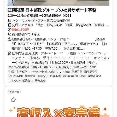
短期限定 日本郵政グループの社員サポート事務
9/30〜11/6の短期❗週3〜⭕️時給1500⚡【402】
JPツーウェイコンタクト株式会社/福岡34
交通・アクセス 「博多」駅徒歩4分❗ 「祇園」駅徒歩5分❗ 「櫛田神社
前」駅徒歩11分 「呉服町」駅徒歩13分
時給1,500円
福岡県福岡市博多区
勤務時間詳細 ✅ 勤務時間・シフト詳細 ✨ ━━━━━━━ 【勤務期
間】9月30日〜11月6日 【勤務曜日】平日のみ（週3日〜OK❗） 【勤
務時間】8:50〜17:35（実働7.75h） ※受電時間は...
仕事内容 雇用形態：アルバイト・パート 職種：インバウンドコール
スタッフ、一般事務、受付 ∴‥∵‥∴‥∵‥∴‥∴∴‥∴‥ オフィスワ
ーク ✧駅チカ ✧ 未経験⭕️ 【時給1500円⚡日本郵政Gで安心...
業界未経験者歓迎
短期（3ヵ月以内）
社員登用あり
副業・WワークOK
主婦・主夫歓迎
フリーター歓迎
短期
シフト自由
学歴不問
職場見学可
平日のみOK
学生歓迎
転勤なし
経験不問
未経験者歓迎
午前
経験者歓迎
ネイルOK
残業なし
研修あり
派遣社員