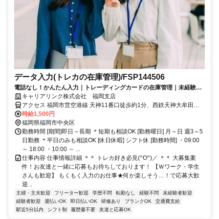
データ入力(トレカの在庫管理)/FSP144506
電話なし！かんたん入力｜トレーディングカードの在庫管理｜未経験
OK×日払いOK
キャリアリンク株式会社 福岡支店
アクセス 福岡市営空港線 天神11番口徒歩約1分、西鉄天神大牟田線
西鉄福岡(天神)北口徒歩約4分、福岡市営七隈線 天神南2番口徒歩約6
時給1,500円
分 空港線 天神駅 徒歩5分 空港線 中洲川端駅 徒歩5分
福岡県福岡市中央区
勤務時間 [期間]即日～長期 ＊短期も相談OK [勤務曜日] 月～日 週3～5
日勤務 ＊平日のみも相談OK [休日休暇] シフト休 [勤務時間] ・09:00
～ 18:00 ・10:00 ～ ...
仕事内容 仕事情報詳細 ＊＊ トレカ好き必見(^O^)／ ＊＊ 大募集案
件！お友達と一緒に応募もお待ちしております！ 【Ｗワーク・学生
さんも歓迎】 もくもく入力のお仕事★何か楽しそう…！で応募大歓
迎...
主婦・主夫歓迎
フリーター歓迎
学歴不問
転勤なし
経験不問
未経験者歓迎
経験者歓迎
週払いOK
即日払いOK
研修あり
ブランクOK
交通費支給
駅近5分以内
シフト制
履歴書不要
友達と応募OK