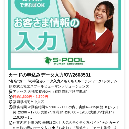
カードの申込みデータ入力/OW2608531
“有名”カードの申込みデータ入力／もくもくルーチンワーク♪システムへ
そのまま入力
株式会社エスプールヒューマンソリューションズ
アクセス 天神駅 徒歩5分（福岡市地下鉄空港線）
時給1,600円～1,700円
福岡県福岡市中央区
勤務時間 ≪勤務時間≫ 9:00～21:00の内、実働4～8h/休憩1h [シフト
例] □9:00～17:00(実働7h/休憩1h) □10:00～19:00(実働8h/休憩1h)
□10:00～1...
仕事内容 仕事内容 未経験OK！ 人気のモクモク系バイトﾟ.+☆ カード
の申込内容のデータ入力 ◆「お名前」「連絡先」「カード番号」を