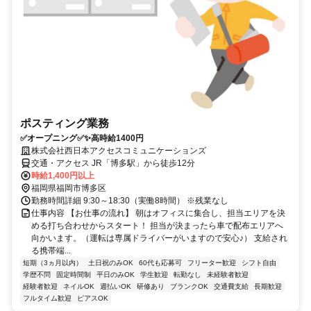
ポスティング業務
✅オープニング✅✨高時給1400円
株式会社西日本アクセスコミュニケーションズ
交通・アクセス JR「博多駅」から徒歩12分
時給1,400円以上
福岡県福岡市博多区
勤務時間詳細 9:30～18:30（実働8時間） ※残業なし
仕事内容 【お仕事の流れ】 朝はオフィスに集合し、担当エリアを決
める打ち合わせからスタート！ 担当が決まったら車で配布エリアへ
向かいます。（運転は専属ドライバーがいますので安心♪） 支給され
る携帯端...
短期（3ヵ月以内）
土日祝のみOK
60代も応募可
フリーター歓迎
シフト自由
学歴不問
固定時間制
平日のみOK
学生歓迎
転勤なし
未経験者歓迎
経験者歓迎
ネイルOK
週払いOK
研修あり
ブランクOK
交通費支給
長期歓迎
フルタイム歓迎
ピアスOK