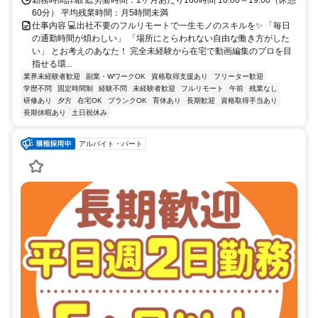
60分） 平均残業時間：月5時間未満
仕事内容 💻出社不要のフルリモートで一生モノのスキルを✨ 「毎日
の通勤時間が煩わしい」 「場所にとらわれない自由な働き方がした
い」 とお考えのあなた！ 完全未経験から在宅で動画編集のプロを目
指せる環...
業界未経験者歓迎
副業・WワークOK
資格取得支援あり
フリーター歓迎
学歴不問
固定時間制
経験不問
未経験者歓迎
フルリモート
午前
残業なし
研修あり
夕方
在宅OK
ブランクOK
育休あり
長期歓迎
資格取得手当あり
長期休暇あり
土日祝休み
アルバイト・パート