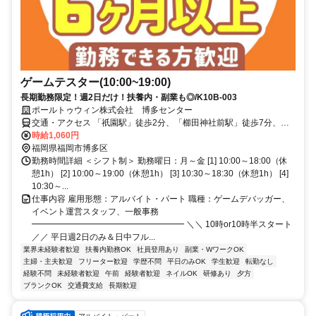
ゲームテスター(10:00~19:00)
長期勤務限定！週2日だけ！扶養内・副業も◎/K10B-003
ポールトゥウィン株式会社 博多センター
交通・アクセス 「祇園駅」徒歩2分、「櫛田神社前駅」徒歩7分、
「博多駅」徒歩8分
時給1,060円
福岡県福岡市博多区
勤務時間詳細 ＜シフト制＞ 勤務曜日：月～金 [1] 10:00～18:00（休
憩1h） [2] 10:00～19:00（休憩1h） [3] 10:30～18:30（休憩1h） [4]
10:30～...
仕事内容 雇用形態：アルバイト・パート 職種：ゲームデバッガー、
イベント運営スタッフ、一般事務
━━━━━━━━━━━━━━━━━━ ＼＼ 10時or10時半スタート
／／ 平日週2日のみ＆日中フル...
業界未経験者歓迎
扶養内勤務OK
社員登用あり
副業・WワークOK
主婦・主夫歓迎
フリーター歓迎
学歴不問
平日のみOK
学生歓迎
転勤なし
経験不問
未経験者歓迎
午前
経験者歓迎
ネイルOK
研修あり
夕方
ブランクOK
交通費支給
長期歓迎