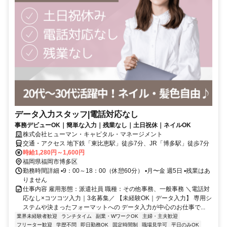
データ入力スタッフ|電話対応なし
事務デビューOK｜簡単な入力｜残業なし｜土日祝休｜ネイルOK
株式会社ヒューマン・キャピタル・マネージメント
交通・アクセス 地下鉄「東比恵駅」徒歩7分、JR「博多駅」徒歩7分
時給1,280円～1,600円
福岡県福岡市博多区
勤務時間詳細 ▪️9：00～18：00（休憩60分） ▪️月〜金 週5日 ▪️残業はあ
りません
仕事内容 雇用形態：派遣社員 職種：その他事務、一般事務 ＼電話対
応なし×コツコツ入力｜3名募集／ 【未経験OK｜データ入力】 専用シ
ステムや決まったフォーマットへの データ入力が中心のお仕事で...
業界未経験者歓迎
ランチタイム
副業・WワークOK
主婦・主夫歓迎
フリーター歓迎
学歴不問
即日勤務OK
固定時間制
職場見学可
平日のみOK