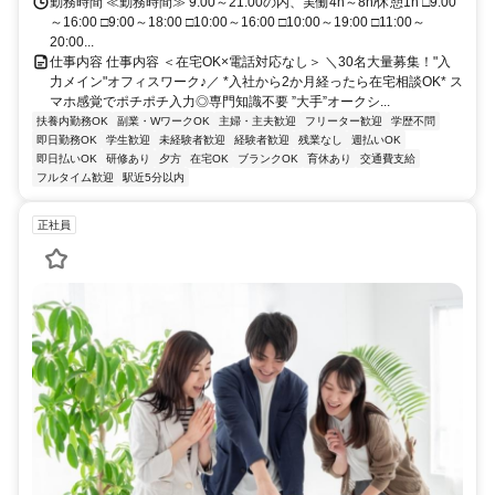
勤務時間 ≪勤務時間≫ 9:00～21:00の内、実働4h～8h/休憩1h □9:00
～16:00 □9:00～18:00 □10:00～16:00 □10:00～19:00 □11:00～
20:00...
仕事内容 仕事内容 ＜在宅OK×電話対応なし＞ ＼30名大量募集！"入
力メイン"オフィスワーク♪／ *入社から2か月経ったら在宅相談OK* ス
マホ感覚でポチポチ入力◎専門知識不要 ”大手”オークシ...
扶養内勤務OK
副業・WワークOK
主婦・主夫歓迎
フリーター歓迎
学歴不問
即日勤務OK
学生歓迎
未経験者歓迎
経験者歓迎
残業なし
週払いOK
即日払いOK
研修あり
夕方
在宅OK
ブランクOK
育休あり
交通費支給
フルタイム歓迎
駅近5分以内
正社員