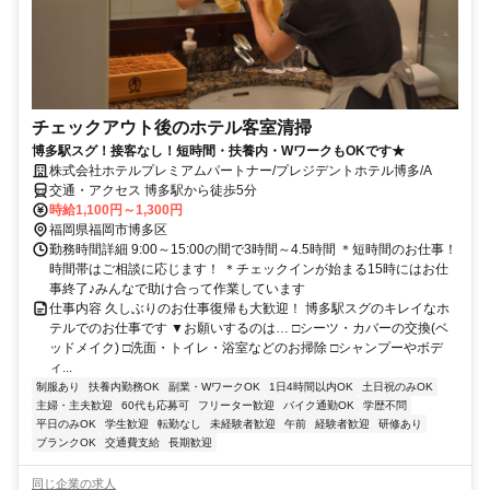
チェックアウト後のホテル客室清掃
博多駅スグ！接客なし！短時間・扶養内・WワークもOKです★
株式会社ホテルプレミアムパートナー/プレジデントホテル博多/A
交通・アクセス 博多駅から徒歩5分
時給1,100円～1,300円
福岡県福岡市博多区
勤務時間詳細 9:00～15:00の間で3時間～4.5時間 ＊短時間のお仕事！
時間帯はご相談に応じます！ ＊チェックインが始まる15時にはお仕
事終了♪みんなで助け合って作業しています
仕事内容 久しぶりのお仕事復帰も大歓迎！ 博多駅スグのキレイなホ
テルでのお仕事です ▼お願いするのは… □シーツ・カバーの交換(ベ
ッドメイク) □洗面・トイレ・浴室などのお掃除 □シャンプーやボデ
ィ...
制服あり
扶養内勤務OK
副業・WワークOK
1日4時間以内OK
土日祝のみOK
主婦・主夫歓迎
60代も応募可
フリーター歓迎
バイク通勤OK
学歴不問
平日のみOK
学生歓迎
転勤なし
未経験者歓迎
午前
経験者歓迎
研修あり
ブランクOK
交通費支給
長期歓迎
同じ企業の求人