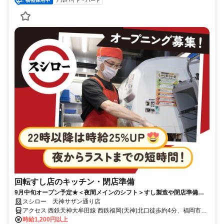
アルバイト・パート
回転すし店のキッチン・閉店準備
9月中旬オープン予定★＜夜間メインのシフト＞すし製造や閉店準備な
どコツコツ働ける
スシロー 天神サザン通り店
アクセス 西鉄天神大牟田線 西鉄福岡(天神)北口徒歩約4分、福岡市営
空港線 天神5番口徒歩約3分、福岡市営空港線 赤坂（福岡県）5番口
時給1,200円以上