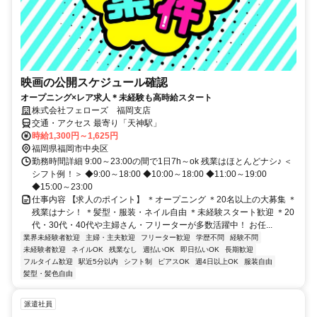
映画の公開スケジュール確認
オープニング×レア求人＊未経験も高時給スタート
株式会社フェローズ 福岡支店
交通・アクセス 最寄り「天神駅」
時給1,300円～1,625円
福岡県福岡市中央区
勤務時間詳細 9:00～23:00の間で1日7h～ok 残業はほとんどナシ♪ ＜
シフト例！＞ ◆9:00～18:00 ◆10:00～18:00 ◆11:00～19:00
◆15:00～23:00
仕事内容 【求人のポイント】 ＊オープニング ＊20名以上の大募集 ＊
残業はナシ！ ＊髪型・服装・ネイル自由 ＊未経験スタート歓迎 ＊20
代・30代・40代や主婦さん・フリーターが多数活躍中！ お任...
業界未経験者歓迎
主婦・主夫歓迎
フリーター歓迎
学歴不問
経験不問
未経験者歓迎
ネイルOK
残業なし
週払いOK
即日払いOK
長期歓迎
フルタイム歓迎
駅近5分以内
シフト制
ピアスOK
週4日以上OK
服装自由
髪型・髪色自由
派遣社員