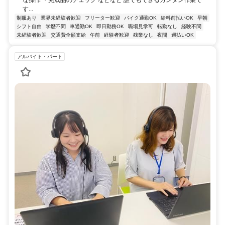
す...
制服あり
業界未経験者歓迎
フリーター歓迎
バイク通勤OK
給料前払いOK
早朝
シフト自由
学歴不問
車通勤OK
即日勤務OK
職場見学可
転勤なし
経験不問
未経験者歓迎
交通費全額支給
午前
経験者歓迎
残業なし
夜間
週払いOK
アルバイト・パート