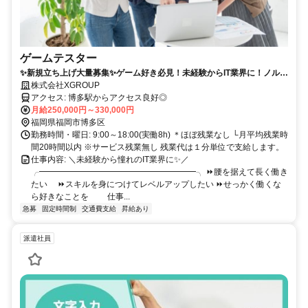
ゲームテスター
✨新規立ち上げ大量募集✨ゲーム好き必見！未経験からIT業界に！ノルマ
なし◎転勤なし◎ほぼ残業なし◎
株式会社XGROUP
アクセス: 博多駅からアクセス良好◎
月給250,000円～330,000円
福岡県福岡市博多区
勤務時間・曜日: 9:00～18:00(実働8h) ＊ほぼ残業なし └月平均残業時
間20時間以内 ※サービス残業無し 残業代は１分単位で支給します。
仕事内容: ＼未経験から憧れのIT業界に✨／
╭━━━━━━━━━━━━━━━━━━━╮ ⏩腰を据えて長く働き
たい ⏩スキルを身につけてレベルアップしたい ⏩せっかく働くな
ら好きなことを 仕事...
急募
固定時間制
交通費支給
昇給あり
派遣社員