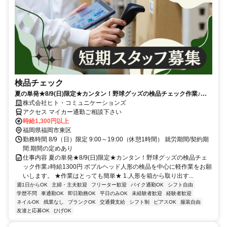
検品チェック
夏の単発★8/9(日)限定★カンタン！野球グッズの検品チェック作業♪時
給1300円
株式会社ヒト・コミュニケーションズ
アクセス マイカー通勤ご相談下さい
時給1,300円以上
福岡県福岡市東区
勤務時間 8/9（日）限定 9:00～19:00（休憩1時間） 就労期間/契約期
間:期間の定めあり
仕事内容 夏の単発★8/9(日)限定★カンタン！野球グッズの検品チェ
ック作業♪時給1300円 ボブルヘッド人形の検品を中心に軽作業をお願
いします。 ★作業はとっても簡単★ 1.人形を箱から取り出す...
週1日からOK
主婦・主夫歓迎
フリーター歓迎
バイク通勤OK
シフト自由
学歴不問
車通勤OK
即日勤務OK
平日のみOK
未経験者歓迎
経験者歓迎
ネイルOK
残業なし
ブランクOK
交通費支給
シフト制
ピアスOK
服装自由
友達と応募OK
ひげOK