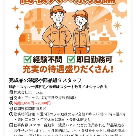
完成品の確認や部品組立スタッフ
経験・スキル一切不問／未経験スタート歓迎／オシャレ自由
株式会社ホーカム
交通・アクセス 福岡市営空港線祇園駅
時給1,650円～2,000円
福岡県福岡市博多区
勤務時間詳細 ※週5日のフル勤務のみ 2交替 8時～17時/20時～翌5時
・週休二日制 ・年間休日120日 ・長期休暇あり
仕事内容 スマホ・自動車・液晶パネルなどに使用される 部品製造を
お任せいたします。 ＜具体的には…＞ ・資材をセットし機械の簡単
な操作 ・完成品のチェック などなど 誰でもできるカンタン作業で