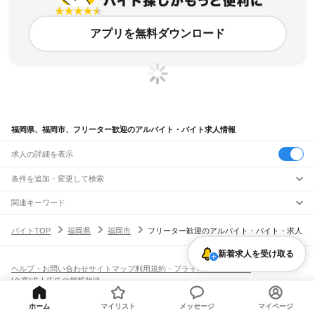
アプリを無料ダウンロード
福岡県、福岡市、フリーター歓迎のアルバイト・バイト求人情報
求人の詳細を表示
条件を追加・変更して検索
市区町村を追加・変更
関連キーワード
福岡県 福岡市 フリーター歓迎 フルリモート
福岡県 フリーター歓迎 住み込み
福岡県
駅を追加・変更
バイトTOP
福岡県
福岡市
フリーター歓迎のアルバイト・バイト・求人
福岡県 フリーター歓迎 フルタイム
福岡県 フリーター歓迎 一般事務
福岡県
すべて
福岡県 福岡市 フリーター歓迎 ジム
北九州市
すべて
職種を追加・変更
JR山陽本線(岩国～門司)
新着求人を受け取る
門司区
若松区
戸畑区
小倉北区
小倉南区
八幡東区
八幡西区
門司駅
飲食・フードサービス
ヘルプ・お問い合わせ
サイトマップ
利用規約・プライバシーポリシー
福岡市
すべて
特徴を追加・変更
飲食・フードサービス
すべて
[企業]求人広告の掲載相談
JR博多南線
東区
博多区
中央区
南区
西区
城南区
早良区
ホールスタッフ
キッチンスタッフ
皿洗い・洗い場
精肉・鮮魚加工
給食調理
人気
博多駅
博多南駅
雇用形態を追加・変更
パン屋（ベーカリー）
フードカウンター販売員
バー（BAR）・バーテンダー
大牟田市
久留米市
直方市
飯塚市
田川市
柳川市
八女市
筑後市
大川市
行橋市
日払いOK
高校生歓迎
学生歓迎
深夜の仕事
髪型・髪色自由
ひげOK
ネイルOK
ホーム
マイリスト
メッセージ
マイページ
飲食店補助（開店・閉店準備）
飲食店（店長・マネージャー）
JR鹿児島本線(下関・門司港～博多)