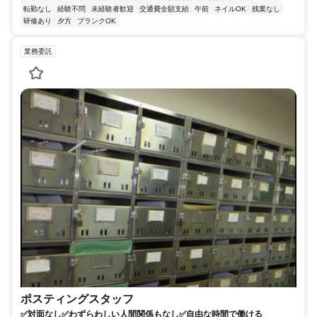
転勤なし
経験不問
未経験者歓迎
交通費全額支給
午前
ネイルOK
残業なし
研修あり
夕方
ブランクOK
業務委託
ポスティングスタッフ
✅対面なし✅わずらわしい人間関係もなし✅自由な時間で働ける