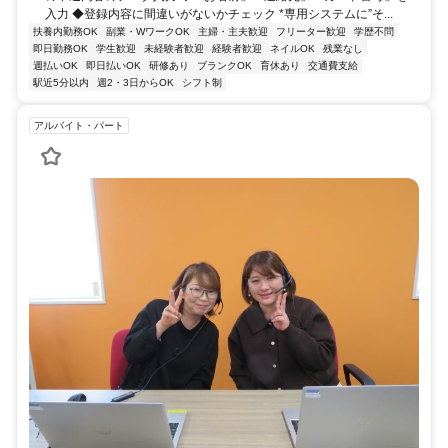
入力 ◆登録内容に間違いがないかチェック *専用システムに”そ...
扶養内勤務OK
副業・WワークOK
主婦・主夫歓迎
フリーター歓迎
学歴不問
即日勤務OK
学生歓迎
未経験者歓迎
経験者歓迎
ネイルOK
残業なし
週払いOK
即日払いOK
研修あり
ブランクOK
育休あり
交通費支給
駅近5分以内
週2・3日からOK
シフト制
アルバイト・パート