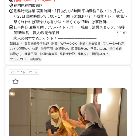
福岡県福岡市東区
勤務時間詳細 実働時間：1日あたり8時間 平均勤務日数：1ヶ月あた
り23日 勤務時間／8：00～17：00（休憩あり） ＊残業ナシ！ 現場が
早く終われば早帰りも有り◎ ＊遅くても17時には事務所に...
仕事内容 雇用形態：アルバイト・パート 職種：清掃スタッフ、清掃
管理/運営、職人/現場作業員 ──────────────────── ＊この
求人のおすすめポイント＊ ──────────────...
制服あり
業界未経験者歓迎
副業・WワークOK
主婦・主夫歓迎
フリーター歓迎
バイク通勤OK
短期
学歴不問
車通勤OK
即日勤務OK
平日のみOK
学生歓迎
転勤なし
経験不問
未経験者歓迎
経験者歓迎
残業なし
即日払いOK
ブランクOK
長期歓迎
アルバイト・パート