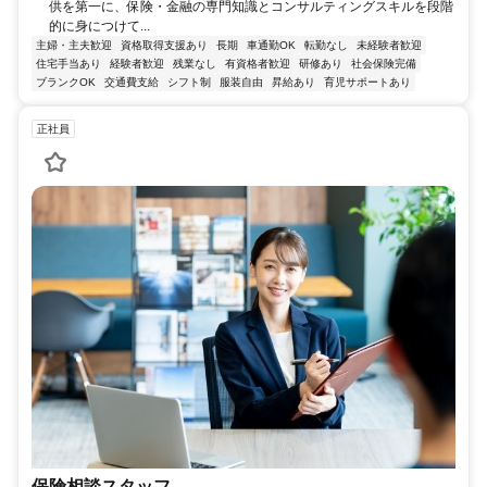
供を第一に、保険・金融の専門知識とコンサルティングスキルを段階
的に身につけて...
主婦・主夫歓迎
資格取得支援あり
長期
車通勤OK
転勤なし
未経験者歓迎
住宅手当あり
経験者歓迎
残業なし
有資格者歓迎
研修あり
社会保険完備
ブランクOK
交通費支給
シフト制
服装自由
昇給あり
育児サポートあり
正社員
保険相談スタッフ