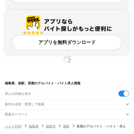
アプリを無料ダウンロード
福島県、泉駅、長期のアルバイト・バイト求人情報
求人の詳細を表示
条件を追加・変更して検索
市区町村を追加・変更
関連キーワード
完全在宅ワーク 全国
シール貼り 在宅
現在地周辺
ガチャガチャ
犬カフェ
福島県
駅を追加・変更
バイトTOP
福島県
福島市
泉駅
長期のアルバイト・バイト・求人
福島県
すべて
福島市
会津若松市
郡山市
いわき市
白河市
須賀川市
喜多方市
相馬市
二本松市