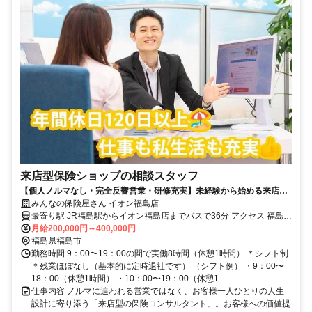
来店型保険ショップの相談スタッフ
【個人ノルマなし・完全反響営業・研修充実】未経験から始める来店型
保険コンサルタント／残業ほぼなし！
みんなの保険屋さん イオン福島店
最寄り駅 JR福島駅からイオン福島店までバスで36分 アクセス 福島飯
坂ICまたは福島西ICから7～20分
月給200,000円～400,000円
福島県福島市
勤務時間 9：00〜19：00の間で実働8時間（休憩1時間） ＊シフト制
＊残業ほぼなし（基本的に定時退社です） （シフト例） ・9：00〜
18：00（休憩1時間） ・10：00〜19：00（休憩1...
仕事内容 ノルマに追われる営業ではなく、お客様一人ひとりの人生
設計に寄り添う「来店型の保険コンサルタント」。お客様への価値提