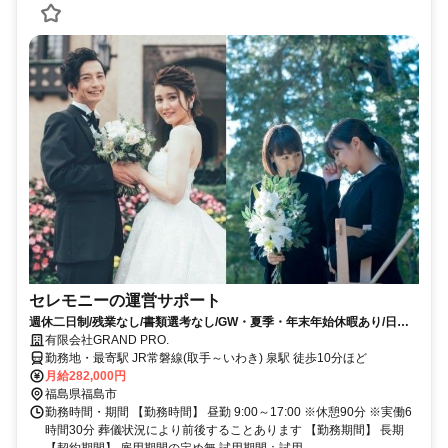
セレモニーの運営サポート
週休二日制/残業なし/書類選考なし/GW・夏季・年末年始休暇あり/日勤/
昇給あり
有限会社GRAND PRO.
勤務地・最寄駅 JR常磐線(取手～いわき) 泉駅 徒歩10分ほど
月給282,000円
福島県福島市
勤務時間・期間 【勤務時間】 昼勤 9:00～17:00 ※休憩90分 ※実働6
時間30分 葬儀状況により前後することあります 【勤務期間】 長期
【契約期間】 雇用期間の定め無 試用期間：試用...