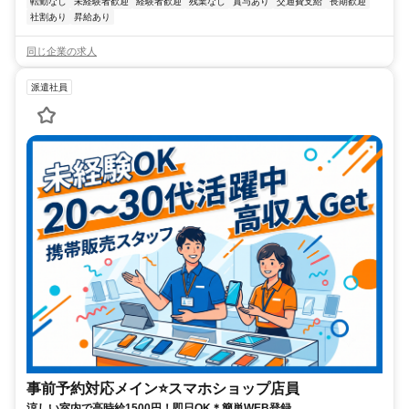
転勤なし
未経験者歓迎
経験者歓迎
残業なし
賞与あり
交通費支給
長期歓迎
社割あり
昇給あり
同じ企業の求人
派遣社員
事前予約対応メイン⭐スマホショップ店員
涼しい室内で高時給1500円！即日OK＊簡単WEB登録