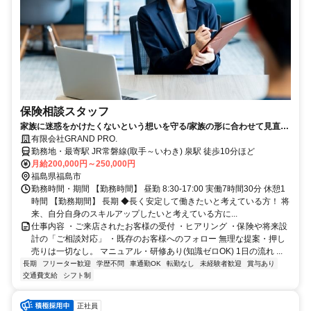
保険相談スタッフ
家族に迷惑をかけたくないという想いを守る/家族の形に合わせて見直
し、寄り添い続ける保険
有限会社GRAND PRO.
勤務地・最寄駅 JR常磐線(取手～いわき) 泉駅 徒歩10分ほど
月給200,000円～250,000円
福島県福島市
勤務時間・期間 【勤務時間】 昼勤 8:30-17:00 実働7時間30分 休憩1
時間 【勤務期間】 長期 ◆長く安定して働きたいと考えている方！ 将
来、自分自身のスキルアップしたいと考えている方に...
仕事内容 ・ご来店されたお客様の受付 ・ヒアリング ・保険や将来設
計の「ご相談対応」 ・既存のお客様へのフォロー 無理な提案・押し
売りは一切なし。 マニュアル・研修あり(知識ゼロOK) 1日の流れ ...
長期
フリーター歓迎
学歴不問
車通勤OK
転勤なし
未経験者歓迎
賞与あり
交通費支給
シフト制
正社員