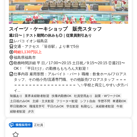
スイーツ・ケーキショップ 販売スタッフ
週2日〜｜テスト期間の休みも◎｜従業員割引あり
レパコ イオン福島店
交通・アクセス 「笹谷駅」より車で5分
時給1,130円以上
福島県福島市
勤務時間詳細 平 日／17:00〜20:15 土日祝／9:15〜20:15 ⏰週2日〜
OK！ 「平日だけ」の勤務ももちろん大歓迎！
仕事内容 雇用形態：アルバイト・パート 職種：飲食ホール/フロアス
タッフ、その他小売/流通専門職、その他販売/フロアスタッフ ＝＝＝
＝＝＝＝＝＝＝＝＝＝＝＝＝＝＝＝＝ ＼✨学校と両立しやすい夕方バ
イ...
制服あり
業界未経験者歓迎
扶養内勤務OK
社員登用あり
副業・WワークOK
土日祝のみOK
主婦・主夫歓迎
フリーター歓迎
シフト自由
学歴不問
車通勤OK
即日勤務OK
職場見学可
平日のみOK
学生歓迎
転勤なし
未経験者歓迎
午前
経験者歓迎
夕方
正社員