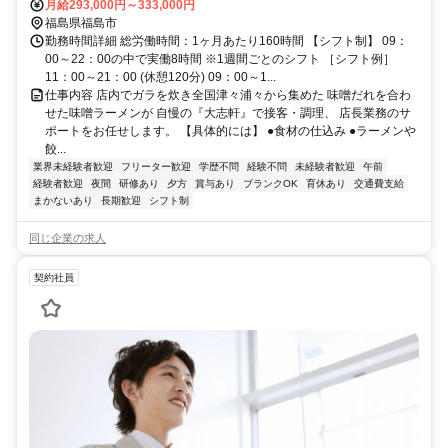
備）・交通費支給
月給293,000円～333,000円
福島県福島市
勤務時間詳細 総労働時間：1ヶ月あたり160時間 【シフト制】 09：
00～22：00の中で実働8時間 ※1週間ごとのシフト ［シフト例］
11：00～21：00 (休憩120分) 09：00～1...
仕事内容 店内でガラを炊き全国津々浦々から集めた 味噌だれを合わ
せた味噌ラーメンが 自慢の『大志軒』で接客・調理、 店長業務のサ
ポートをお任せします。 【具体的には】 ●食材の仕込み ●ラーメンや
餃...
業界未経験者歓迎
フリーター歓迎
学歴不問
経験不問
未経験者歓迎
午前
経験者歓迎
夜間
研修あり
夕方
賞与あり
ブランクOK
育休あり
交通費支給
まかないあり
長期歓迎
シフト制
同じ企業の求人
契約社員