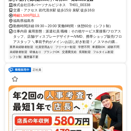
株式会社日本パーソナルビジネス TH01_00338
交通・アクセス 岩代清水駅 徒歩15分 泉駅 徒歩16分
時給1,500円以上
福島県福島市
勤務時間詳細 09:30～20:00 実働8時間・休憩60分（シフト制）
仕事内容 雇用形態：派遣社員 職種：その他サービス業接客/フロアス
タッフ、店舗/ディスプレーデザイナー/VMD、携帯ショップ販売/フロ
アスタッフ ＼事前予約がメイン♪お話し好き歓迎！／ スマホの購...
業界未経験者歓迎
社員登用あり
フリーター歓迎
学歴不問
車通勤OK
経験不問
未経験者歓迎
研修あり
ブランクOK
交通費支給
長期歓迎
フルタイム歓迎
シフト制
履歴書不要
正社員