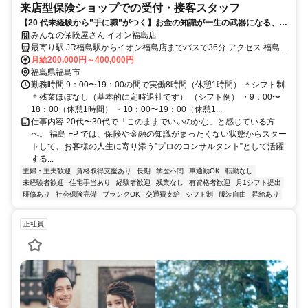
来店型保険ショップでの受付・接客スタッフ
【20 代未経験から”⼿に職”がつく】お⾦の知識が⼀⽣の武器になる、
保険のプロを⽬指す仕事
みんなの保険屋さん イオン福島店
最寄り駅 JR福島駅からイオン福島店までバスで36分 アクセス 福島飯
坂ICまたは福島西ICから7～20分
月給200,000円～400,000円
福島県福島市
勤務時間 9：00〜19：00の間で実働8時間（休憩1時間） ＊シフト制
＊残業ほぼなし（基本的に定時退社です） （シフト例） ・9：00〜
18：00（休憩1時間） ・10：00〜19：00（休憩1...
仕事内容 20代〜30代で「このままでいいのかな」と感じている⽅
へ。 福島 FP では、保険や⾦融の知識がまったくない状態からスター
トして、お客様の⼈⽣に寄り添う”プロのコンサルタント”として活躍
する...
主婦・主夫歓迎
資格取得支援あり
長期
学歴不問
車通勤OK
転勤なし
未経験者歓迎
住宅手当あり
経験者歓迎
残業なし
有資格者歓迎
月1シフト提出
研修あり
社会保険完備
ブランクOK
交通費支給
シフト制
服装自由
昇給あり
正社員