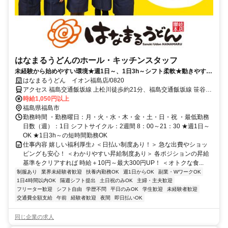
はなまるうどんのホール・キッチンスタッフ
未経験から始めやすい環境★週1日～、1日3h～シフト柔軟★動きやすい
制服＆髪色自由でオシャレもOK♪
はなまるうどん イオン福島店/0820
アクセス 福島交通飯坂線 上松川徒歩約21分、福島交通飯坂線 笹谷徒
歩約21分、福島交通飯坂線 泉（福島交通）徒歩約22分 岩代清水駅よ
時給1,050円以上
り徒歩10分＊車通勤可
福島県福島市
勤務時間 ・勤務曜日：月・火・水・木・金・土・日・祝 ・最低勤務
日数（週）：1日 シフトサイクル：2週間 8：00～21：30 ★週1日～
OK ★1日3h～の短時間勤務OK
仕事内容 嬉しい福利厚生♪ ＜日払い制度あり！＞ 急な出費やショッ
ピングも安心！ ＜わかりやすい昇給制度あり＞ 各ポジションの昇給
基準をクリアすれば 時給＋10円～最大300円UP！ ＜オトクな食...
制服あり
業界未経験者歓迎
扶養内勤務OK
週1日からOK
副業・WワークOK
1日4時間以内OK
隔週シフト提出
土日祝のみOK
主婦・主夫歓迎
フリーター歓迎
シフト自由
学歴不問
平日のみOK
学生歓迎
未経験者歓迎
交通費全額支給
午前
経験者歓迎
夜間
即日払いOK
同じ企業の求人