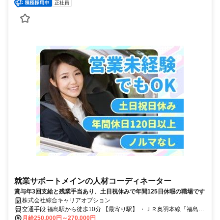
正社員
就業サポートメインの人材コーディネーター
賞与年3回支給と残業手当あり、土日祝休みで年間125日休暇の職場です
株式会社綜合キャリアオプション
交通手段 福島駅から徒歩10分 【最寄り駅】 ・ＪＲ奥羽本線「福島
(福島)駅」 ・阿武隈急行「福島(福島)駅」 ・その他
月給250,000円～270,000円