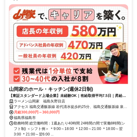
山岡家のホール・キッチン(週休2日制)
【東証スタンダード上場企業】未経験OK｜有給取得平均7.5日｜昇給・
賞与年2回｜残業代は1分単位
ラーメン山岡家 福島矢野目店
アクセス 福島交通飯坂線 岩代清水徒歩約25分、福島交通飯坂線 泉
（福島交通）徒歩約25分、福島交通飯坂線 上松川徒歩約26分 岩代清
月給300,000円～360,000円
水駅・泉駅より車で5分
福島県福島市
勤務時間 総労働時間：1週あたり40時間 24時間の間で実働8時間(シ
フト制) ＜シフト例＞ ＊9:00～18:00 ＊12:00～21:00 ＊18:00～翌
3:00 ＊21:00～翌6:00 ...