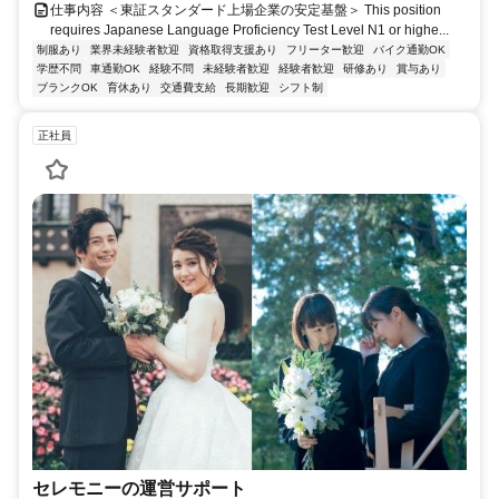
仕事内容 ＜東証スタンダード上場企業の安定基盤＞ This position
requires Japanese Language Proficiency Test Level N1 or highe...
制服あり
業界未経験者歓迎
資格取得支援あり
フリーター歓迎
バイク通勤OK
学歴不問
車通勤OK
経験不問
未経験者歓迎
経験者歓迎
研修あり
賞与あり
ブランクOK
育休あり
交通費支給
長期歓迎
シフト制
正社員
セレモニーの運営サポート