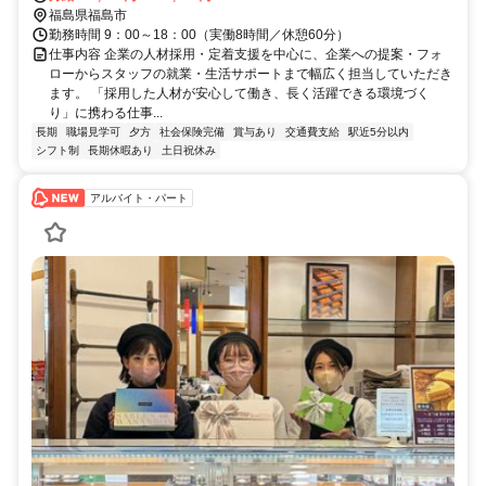
福島県福島市
勤務時間 9：00～18：00（実働8時間／休憩60分）
仕事内容 企業の人材採用・定着支援を中心に、企業への提案・フォ
ローからスタッフの就業・生活サポートまで幅広く担当していただき
ます。 「採用した人材が安心して働き、長く活躍できる環境づく
り」に携わる仕事...
長期
職場見学可
夕方
社会保険完備
賞与あり
交通費支給
駅近5分以内
シフト制
長期休暇あり
土日祝休み
アルバイト・パート