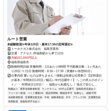
ルート営業
未経験歓迎✨年休120日・基本17:30の定時退社✨
トーホクガス株式会社 福島営業所
交通・アクセス JR福島駅から車で12分
月給201,000円以上
福島県福島市
勤務時間詳細 実働時間：1日あたり8時間 平均勤務日数：1ヶ月あた
り20日 〜 21日 勤務時間：8:30～17:30（実働8ｈ/休憩60分）
仕事内容 重いものは持ちません！移動は快適な社用車◎ 【定時退社
が基本／年間休日120日／幅広い年代活躍中！】 ＼この求人のポイン
ト／ ・ 年間休日120日！ ・ 福島から転勤なし！ 地元で安心し...
制服あり
業界未経験者歓迎
ランチタイム
60代も応募可
資格取得支援あり
フリーター歓迎
バイク通勤OK
固定時間制
職場見学可
転勤なし
経験不問
未経験者歓迎
交通費全額支給
午前
経験者歓迎
夕方
ブランクOK
交通費支給
長期歓迎
資格取得手当あり