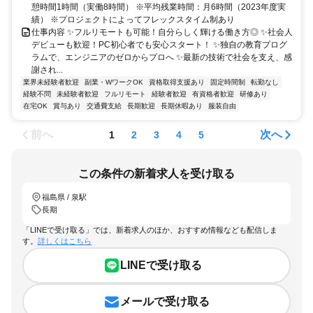
憩時間1時間（実働8時間） ※平均残業時間：月6時間（2023年度実
績） ※プロジェクトによってフレックスタイム制あり
仕事内容 ✨フルリモートも可能！自分らしく輝ける働き方◎ ✨社会人
デビューも歓迎！PC初心者でも安心スタート！ ✨独自の教育プログ
ラムで、エンジニアのゼロからプロへ ✨最新の技術で社会を支え、感
謝され...
業界未経験者歓迎
副業・WワークOK
資格取得支援あり
固定時間制
転勤なし
経験不問
未経験者歓迎
フルリモート
経験者歓迎
有資格者歓迎
研修あり
在宅OK
賞与あり
交通費支給
長期歓迎
長期休暇あり
服装自由
前へ
次へ
1
2
3
4
5
この条件の新着求人を受け取る
福島県 / 泉駅
長期
「LINEで受け取る」では、新着求人のほか、おすすめ情報なども配信しま
す。
詳しくはこちら
LINEで受け取る
メールで受け取る