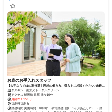
お庭のお手入れスタッフ
【大手ならではの高待遇】理想の働き方、収入をご相談ください♪未経験
歓迎！
ダスキン 南沢又トータルグリーン
アクセス 飯坂線 泉駅 徒歩10分
月給211,150円
福島県福島市
勤務時間 実働時間：8時間/日 平均勤務日数：1ヶ月あたり20日 ・勤