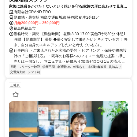
家族に迷惑をかけたくないという想いを守る/家族の形に合わせて見直
し、寄り添い続ける保険
有限会社GRAND PRO.
勤務地・最寄駅 福島交通飯坂線 笹谷駅 徒歩2分ほど
月給200,000円～250,000円
福島県福島市
勤務時間・期間 【勤務時間】 昼勤 8:30-17:00 実働7時間30分 休憩1
時間 【勤務期間】 長期 ◆長く安定して働きたいと考えている方！ 将
来、自分自身のスキルアップしたいと考えている方に...
仕事内容 ・ご来店されたお客様の受付 ・ヒアリング ・保険や将来設
計の「ご相談対応」 ・既存のお客様へのフォロー 無理な提案・押し
売りは一切なし。 マニュアル・研修あり(知識ゼロOK) 1日の流れ ...
長期
フリーター歓迎
学歴不問
車通勤OK
転勤なし
未経験者歓迎
賞与あり
交通費支給
シフト制
正社員