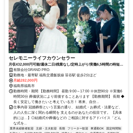
セレモニーライフカウンセラー
月収432,000円可能/週休二日/残業なし/定時上がり/実働6,5時間の時短社
員/昇給あり/賞与年2回あり
有限会社GRAND PRO.
勤務地・最寄駅 福島交通飯坂線 笹谷駅 徒歩2分ほど
月給282,000円
福島県福島市
勤務時間・期間 【勤務時間】 昼勤 9:00～17:00 ※休憩90分 ※実働6
時間30分 葬儀状況により前後することあります 【勤務期間】 長期 ◆
長く安定して働きたいと考えている方！ 将来、自分...
仕事内容 冠婚葬祭という言葉の通り、 結婚式・お葬式・法要など、
人の人生に深く関わる瞬間を 支えるのがあなたの役目です。 【具体
的には…】◎結婚式や葬儀などの ご相談に対するアドバイス「どん
な式を...
業界未経験者歓迎
主婦・主夫歓迎
長期
フリーター歓迎
車通勤OK
固定時間制