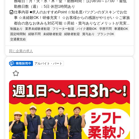
務曜日：月・火・水・木・金 ・勤務時間： [1] 08:00～17:00 ・最低
勤務日数（週）：5日 休憩1時間あり
仕事内容 ■求人のおすすめPoint ☆知名度バツグンのダスキンでお仕
事 ☆未経験OK！研修充実！ ☆お客様からの感謝がやりがい ☆ご家族
都合の急なお休みも対応可能 ☆昇給・賞与ありなどメリットが充実...
制服あり
業界未経験者歓迎
フリーター歓迎
バイク通勤OK
学歴不問
車通勤OK
固定時間制
経験不問
未経験者歓迎
経験者歓迎
賞与あり
ブランクOK
交通費支給
同じ企業の求人
アルバイト・パート