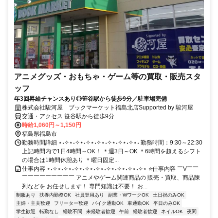
アニメグッズ・おもちゃ・ゲーム等の買取・販売スタ
ッフ
年3回昇給チャンスあり◎笹谷駅から徒歩9分／駐車場完備
株式会社駿河屋 ブックマーケット福島北店Supported by 駿河屋
交通・アクセス 笹谷駅から徒歩9分
時給1,060円～1,150円
福島県福島市
勤務時間詳細 ⋆˖✧⋆˖✧⋆˖✧⋆˖✧⋆˖✧⋆˖✧⋆˖✧⋆˖ 勤務時間：9:30～22:30
上記時間内で1日4時間～OK！ ＊週3日～OK ＊6時間を超えるシフト
の場合は1時間休憩あり ＊曜日固定...
仕事内容 ⋆˖✧⋆˖✧⋆˖✧⋆˖✧⋆˖✧⋆˖✧⋆˖✧⋆˖✧⋆˖✧⋆ ⭐仕事内容 ￣V￣￣
￣￣￣￣￣￣￣￣￣ アニメやゲーム関連商品の 販売・買取、商品陳
列などを お任せします！ 専門知識は不要！ お...
制服あり
扶養内勤務OK
社員登用あり
副業・WワークOK
土日祝のみOK
主婦・主夫歓迎
フリーター歓迎
バイク通勤OK
車通勤OK
平日のみOK
学生歓迎
転勤なし
経験不問
未経験者歓迎
午前
経験者歓迎
ネイルOK
夜間