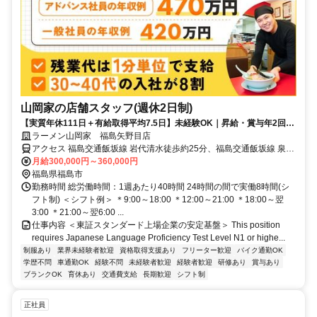
山岡家の店舗スタッフ(週休2日制)
【実質年休111日＋有給取得平均7.5日】未経験OK｜昇給・賞与年2回｜
残業代は1分単位｜上場企業
ラーメン山岡家 福島矢野目店
アクセス 福島交通飯坂線 岩代清水徒歩約25分、福島交通飯坂線 泉
（福島交通）徒歩約25分、福島交通飯坂線 上松川徒歩約26分 岩代清
月給300,000円～360,000円
水駅・泉駅より車で5分
福島県福島市
勤務時間 総労働時間：1週あたり40時間 24時間の間で実働8時間(シ
フト制) ＜シフト例＞ ＊9:00～18:00 ＊12:00～21:00 ＊18:00～翌
3:00 ＊21:00～翌6:00 ...
仕事内容 ＜東証スタンダード上場企業の安定基盤＞ This position
requires Japanese Language Proficiency Test Level N1 or highe...
制服あり
業界未経験者歓迎
資格取得支援あり
フリーター歓迎
バイク通勤OK
学歴不問
車通勤OK
経験不問
未経験者歓迎
経験者歓迎
研修あり
賞与あり
ブランクOK
育休あり
交通費支給
長期歓迎
シフト制
正社員