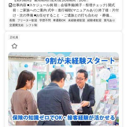
仕事内容 ■スケジュール例 朝：会場準備(椅子・祭壇チェック) 開式
前：ご家族へのご案内 式中：進行補助(マニュアルあり) 終了後：片付
け・次の準備 ■お任せすること ・ご遺族との打ち合わせ ・葬儀...
長期
フリーター歓迎
学歴不問
車通勤OK
未経験者歓迎
経験者歓迎
賞与あり
交通費支給
シフト制
正社員