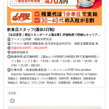
飲食店スタッフ(週休2日制)
【全店直営｜東証スタンダード上場企業】評価制度で明確なキャリア形
成！実質年休111日／みなし残業なし
ラーメン山岡家 福島矢野目店
アクセス 福島交通飯坂線 岩代清水徒歩約25分、福島交通飯坂線 泉
（福島交通）徒歩約25分、福島交通飯坂線 上松川徒歩約26分 岩代清
月給300,000円～360,000円
水駅・泉駅より車で5分
福島県福島市
勤務時間 総労働時間：1週あたり40時間 24時間の間で実働8時間(シ
フト制) ＜シフト例＞ ＊9:00～18:00 ＊12:00～21:00 ＊18:00～翌
3:00 ＊21:00～翌6:00 ...
仕事内容 ＜飲食経験者歓迎！＞ ※ジャンル不問 This position
requires Japanese Language Proficiency Test Level N1 or higher...
制服あり
資格取得支援あり
バイク通勤OK
学歴不問
車通勤OK
経験者歓迎
研修あり
賞与あり
ブランクOK
育休あり
交通費支給
長期歓迎
シフト制
正社員