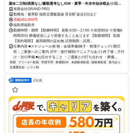
週休二日制/残業なし/書類選考なし/GW・夏季・年末年始休暇あり/日勤/
昇給あり
有限会社GRAND PRO.
勤務地・最寄駅 福島交通飯坂線 笹谷駅 徒歩2分ほど
月給282,000円
福島県福島市
勤務時間・期間 【勤務時間】 昼勤 9:00～17:00 ※休憩90分 ※実働6
時間30分 葬儀状況により前後することあります 【勤務期間】 長期
【契約期間】 雇用期間の定め無 試用期間：試用...
仕事内容 ■スケジュール例 朝：会場準備(椅子・祭壇チェック) 開式
前：ご家族へのご案内 式中：進行補助(マニュアルあり) 終了後：片付
け・次の準備 ■お任せすること ・ご遺族との打ち合わせ ・葬儀...
長期
フリーター歓迎
学歴不問
車通勤OK
未経験者歓迎
経験者歓迎
賞与あり
交通費支給
シフト制
正社員