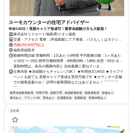
スーモカウンターの住宅アドバイザー
年休140日！長期キャリア形成可！業界未経験の方も大歓迎！
株式会社リクルート/福島県/イオン福島
交通・アクセス 電車：JR福島駅にて下車後、バスもしくはタクシー
でご移動ください。 バス：福島駅東口バス乗り場、福島交通「イオ
月給258,500円以上
ン福島線（御山経由）」に乗車し、「イオン福島店」にて下車（約16
福島県福島市
分） 車：カーナビに住所を入力する場合「〒960-0194 福島県福島市
勤務時間詳細 実働時間：1日あたり8時間 平均勤務日数：1ヶ月あた
南矢野目字西荒田50-17」 福島駅方面からお越しの場合、13号線に出
り18日 〜 19日 標準労働時間帯：8時間(9時～18時) 休憩：60分 出・
て、伊達方面へ15分
退勤時間は、各自の職務内容と 自由裁量に委ねていま...
仕事内容 ★未経験からチャレンジOK！ ★年間休日140日 ★ライフイ
ベントを経ても 長期キャリア形成を実現可能です ★カウンター店舗
での接客提案のみ！ 訪問や顧客開拓などはありません！ ￣￣￣￣
￣...
業界未経験者歓迎
学歴不問
経験不問
未経験者歓迎
経験者歓迎
研修あり
賞与あり
ブランクOK
育休あり
交通費支給
長期歓迎
長期休暇あり
正社員