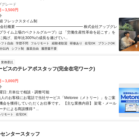
プグレード
円～3,500円
ト
細 フレックスタイム制
▏会社概要 ━━━━━━━━━━━━━━━━━━ 株式会社アップグレ
プライム上場のベクトルグループ）は 「労働生産性革命を起こす」を
掲げ、前年比300%の成長を遂げてい...
シフト自由
学歴不問
フルリモート
経験者歓迎
研修あり
在宅OK
ブランクOK
5分以内
シフト制
服装自由
履歴書不要
業務委託
ービスのテレアポスタッフ(完全在宅ワーク)
円～3,000円
ト
曜日: 月単位で相談・調整可能
 法人のお客様にお電話で当社サービス「Metoree（メトリー）」をご案
機会を獲得していただくお仕事です。 【主な業務内容】 架電・メール
チによる商談獲得 * ...
ルリモート
在宅OK
ルセンタースタッフ