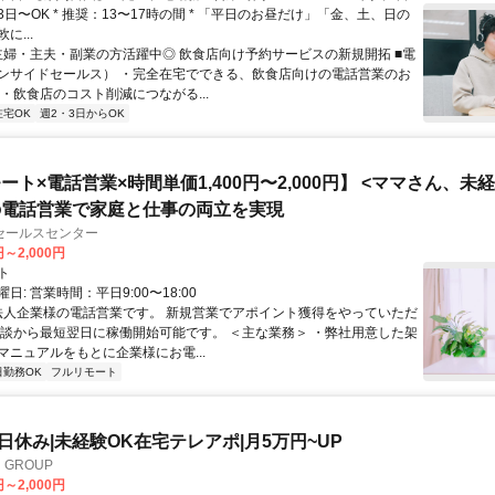
日〜OK * 推奨：13〜17時の間 * 「平日のお昼だけ」「金、土、日の
に...
 主婦・主夫・副業の方活躍中◎ 飲食店向け予約サービスの新規開拓 ■電
ンサイドセールス） ・完全在宅でできる、飲食店向けの電話営業のお
・飲食店のコスト削減につながる...
在宅OK
週2・3日からOK
ート×電話営業×時間単価1,400円〜2,000円】 <ママさん、未
の電話営業で家庭と仕事の両立を実現
セールスセンター
円～2,000円
ト
日: 営業時間：平日9:00〜18:00
 法人企業様の電話営業です。 新規営業でアポイント獲得をやっていただ
面談から最短翌日に稼働開始可能です。 ＜主な業務＞ ・弊社用意した架
マニュアルをもとに企業様にお電...
日勤務OK
フルリモート
土日休み|未経験OK在宅テレアポ|月5万円~UP
GROUP
円～2,000円