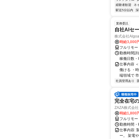
経験者歓迎
ネ
駅近5分以内
深
業務委託
自社AIセ
株式会社Algoa
時給3,000
フルリモー
勤務時間詳細
稼働日数・
仕事内容 
働ける ・時
端領域で 市
社員登用あり
完全在宅の
ZAZA株式会社
時給1,800
フルリモー
勤務時間・
仕事内容: 
ー。 架電