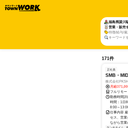
福島県
梁川
営業・販売
特徴/給与/
キーワード
171件
正社員
SMB・M
株式会社PKSHA 
月給371,0
フルリモー
勤務時間詳
時間：1日8
8:00～13:00 
仕事内容 
セス、営業企
ながら営業
ランチタイム