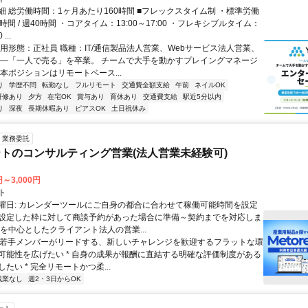
細 総労働時間：1ヶ月あたり160時間 ■フレックスタイム制 ・標準労働
時間 / 週40時間 ・コアタイム：13:00～17:00 ・フレキシブルタイム：
...
雇用形態：正社員 職種：IT/通信製品法人営業、Webサービス法人営業、
――「一人で売る」を卒業。 チームで大手を動かすプレイングマネージ
本ポジションはリモートベース...
り
学歴不問
転勤なし
フルリモート
交通費全額支給
午前
ネイルOK
研修あり
夕方
在宅OK
賞与あり
育休あり
交通費支給
駅近5分以内
り
深夜
長期休暇あり
ピアスOK
土日祝休み
業務委託
トのコンサルティング営業(法人営業未経験可)
円～3,000円
ト
曜日: カレンダーツールにご自身の都合に合わせて稼働可能時間を設定
設定した枠に対して商談予約があった場合に準備～契約までを対応しま
業を中心としたクライアント法人の営業...
 * 若手メンバーがリードする、新しいチャレンジを歓迎するフラットな環
可能性を広げたい * 自身の成果が報酬に直結する明確な評価制度がある
たい * 完全リモートかつ柔...
残業なし
週2・3日からOK