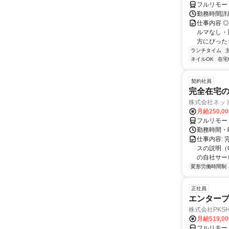
フルリモー
勤務時間詳
仕事内容 
ルマなし・
方にぴったり
ランチタイム
ネイルOK
在宅
契約社員
完全在宅の
株式会社ネッ
月給250,0
フルリモー
勤務時間・
仕事内容:
スの説明（
の自社サー
変形労働時間制
正社員
エンタープ
株式会社PKSHA 
月給519,0
フルリモー