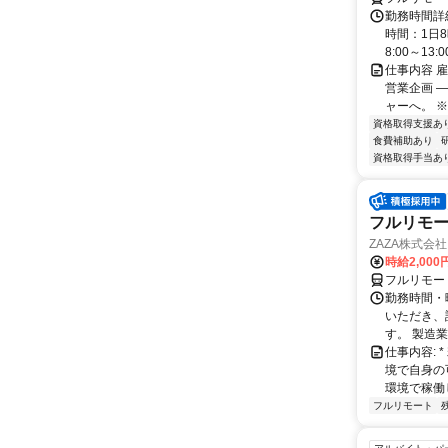
勤務時間詳
時間：1日8
8:00～13:00 
仕事内容 
営業企画 
ャーへ。 ※
資格取得支援あ
食費補助あり
資格取得手当あ
フルリモー
ZAZA株式会社
時給2,000
フルリモー
勤務時間・
いただき、
す。 製造
仕事内容:
境で自身の
環境で稼働し
フルリモート