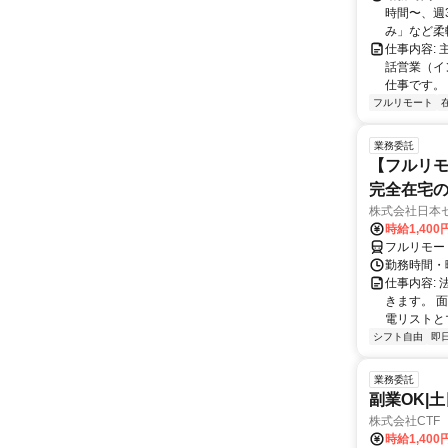
時間〜、週3
み」など柔軟
仕事内容:
話営業（イ
仕事です。 
フルリモート
業務委託
【フルリモ
完全在宅
株式会社日本
時給1,400
フルリモー
勤務時間・曜
仕事内容:
きます。 
電リストと
シフト自由
即
業務委託
副業OK|
株式会社CTF 
時給1,400