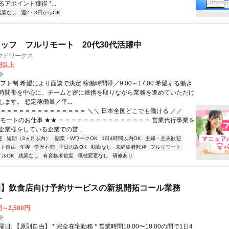
アポイント獲得 *...
残業なし
週2・3日からOK
ッフ フルリモート 20代30代活躍中
ウドワークス
0円以上
ト
フト制 希望により面談で決定 稼働時間帯／9:00～17:00 希望する働き
時間帯を中心に、チームと密に連携を取りながら業務を進めていただけ
ます。 想定稼働量／平...
＝＝＝＝＝＝＝＝＝＝＝＝＝＝＝ ＼＼ 日本全国どこでも働ける ／／
リモートのお仕事 ★★ ＝＝＝＝＝＝＝＝＝＝＝＝＝＝＝ 営業代行事業を
企業様をしている企業での営...
迎
短期（3ヵ月以内）
副業・WワークOK
1日4時間以内OK
主婦・主夫歓迎
フト自由
午後
学歴不問
平日のみOK
転勤なし
未経験者歓迎
フルリモート
イルOK
残業なし
有資格者歓迎
職種変更なし
研修あり
宅】飲食店向け予約サービスの新規開拓コール業務
ー
円～2,500円
ト
日: 【原則自由】 * 完全在宅勤務 * 営業時間10:00〜18:00の間で1日4