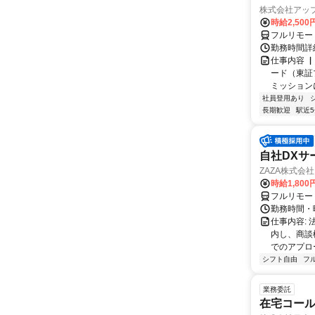
株式会社アッ
時給2,500
フルリモー
勤務時間詳
仕事内容 
ード（東証
ミッションに
社員登用あり
長期歓迎
駅近
自社DXサ
ZAZA株式会社
時給1,800
フルリモー
勤務時間・
仕事内容:
内し、商談
でのアプロー
シフト自由
フ
業務委託
在宅コー