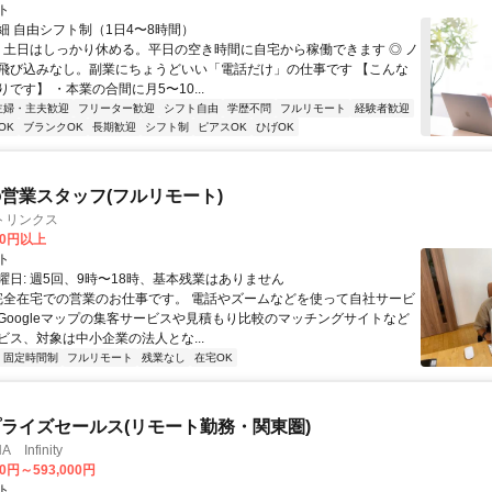
ト
細 自由シフト制（1日4〜8時間）
◎ 土日はしっかり休める。平日の空き時間に自宅から稼働できます ◎ ノ
飛び込みなし。副業にちょうどいい「電話だけ」の仕事です 【こんな
です】 ・本業の合間に月5〜10...
主婦・主夫歓迎
フリーター歓迎
シフト自由
学歴不問
フルリモート
経験者歓迎
OK
ブランクOK
長期歓迎
シフト制
ピアスOK
ひげOK
営業スタッフ(フルリモート)
トリンクス
00円以上
ト
曜日: 週5回、9時〜18時、基本残業はありません
 完全在宅での営業のお仕事です。 電話やズームなどを使って自社サービ
Googleマップの集客サービスや見積もり比較のマッチングサイトなど
ビス、対象は中小企業の法人とな...
固定時間制
フルリモート
残業なし
在宅OK
ライズセールス(リモート勤務・関東圏)
Infinity
00円～593,000円
ト