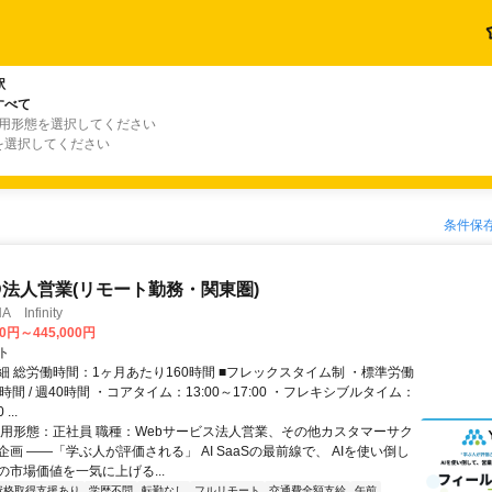
駅
すべて
雇用形態を選択してください
を選択してください
条件保
ID法人営業(リモート勤務・関東圏)
Infinity
00円～445,000円
ト
細 総労働時間：1ヶ月あたり160時間 ■フレックスタイム制 ・標準労働
時間 / 週40時間 ・コアタイム：13:00～17:00 ・フレキシブルタイム：
...
雇用形態：正社員 職種：Webサービス法人営業、その他カスタマーサク
画 ――「学ぶ人が評価される」 AI SaaSの最前線で、 AIを使い倒し
の市場価値を一気に上げる...
資格取得支援あり
学歴不問
転勤なし
フルリモート
交通費全額支給
午前