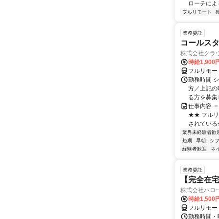
ローチによる
フルリモート
業務委託
コールスタ
株式会社クラ
時給1,90
フルリモー
勤務時間 シ
方／上記の
る方を募集し
仕事内容 
★★ フル
されている
業界未経験者歓
短期
早朝
シ
経験者歓迎
ネ
業務委託
【完全在
株式会社ハロ
時給1,500
フルリモー
勤務時間・曜