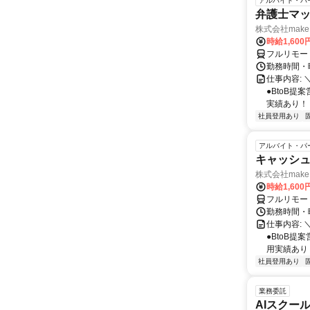
アルバイト・パ
弁護士マッ
株式会社make 
時給1,60
フルリモー
勤務時間・曜
仕事内容: 
●BtoB
実績あり！ ◇
社員登用あり
アルバイト・パ
キャッシュ
株式会社make 
時給1,60
フルリモー
勤務時間・曜
仕事内容: 
●BtoB
用実績あり ◇
社員登用あり
業務委託
AIスクー