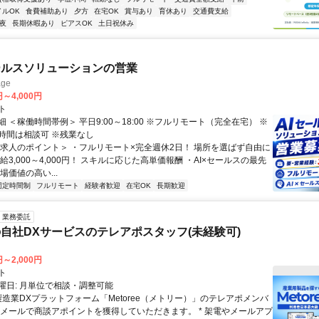
イルOK
食費補助あり
夕方
在宅OK
賞与あり
育休あり
交通費支給
夜
長期休暇あり
ピアスOK
土日祝休み
ールスソリューションの営業
ge
円～4,000円
ト
 ＜稼働時間帯例＞ 平日9:00～18:00 ※フルリモート（完全在宅） ※
時間は相談可 ※残業なし
＜求人のポイント＞ ・フルリモート×完全週休2日！ 場所を選ばず自由に
給3,000～4,000円！ スキルに応じた高単価報酬 ・AI×セールスの最先
場価値の高い...
固定時間制
フルリモート
経験者歓迎
在宅OK
長期歓迎
業務委託
自社DXサービスのテレアポスタッフ(未経験可)
円～2,000円
ト
曜日: 月単位で相談・調整可能
製造業DXプラットフォーム「Metoree（メトリー）」のテレアポメンバ
やメールで商談アポイントを獲得していただきます。 * 架電やメールアプ