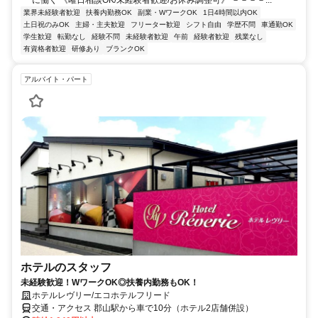
に働く 《曜日相談OK/未経験者歓迎/お休み調整可》 －－－－...
業界未経験者歓迎
扶養内勤務OK
副業・WワークOK
1日4時間以内OK
土日祝のみOK
主婦・主夫歓迎
フリーター歓迎
シフト自由
学歴不問
車通勤OK
学生歓迎
転勤なし
経験不問
未経験者歓迎
午前
経験者歓迎
残業なし
有資格者歓迎
研修あり
ブランクOK
アルバイト・パート
ホテルのスタッフ
未経験歓迎！WワークOK◎扶養内勤務もOK！
ホテルレヴリー/エコホテルフリード
交通・アクセス 郡山駅から車で10分（ホテル2店舗併設）