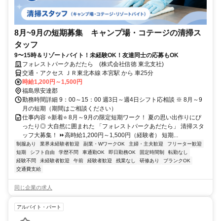
8月~9月の短期募集 キャンプ場・コテージの清掃ス
タッフ
9〜15時＆リゾートバイト！未経験OK！友達同士の応募もOK
フォレストパークあだたら (株式会社信徳 東北支社)
交通・アクセス ＪＲ東北本線 本宮駅 から 車25分
時給1,200円～1,500円
福島県安達郡
勤務時間詳細 9：00～15：00 週3日～週4日シフト応相談 ※ 8月～9
月の短期（期間はご相談ください）
仕事内容 ⭐新着⭐ 8月～9月の限定短期ワーク！ 夏の思い出作りにぴ
ったり◎ 大自然に囲まれた 「フォレストパークあだたら」 清掃スタ
ッフ大募集！ ⏩高時給1,200円～1,500円（経験者） 短期...
制服あり
業界未経験者歓迎
副業・WワークOK
主婦・主夫歓迎
フリーター歓迎
短期
シフト自由
学歴不問
車通勤OK
即日勤務OK
固定時間制
転勤なし
経験不問
未経験者歓迎
午前
経験者歓迎
残業なし
研修あり
ブランクOK
交通費支給
同じ企業の求人
アルバイト・パート