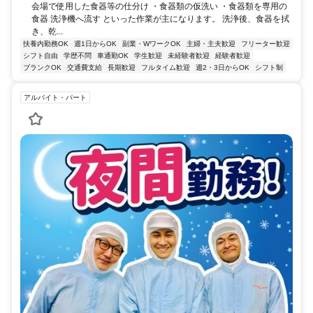
会場で使用した食器等の仕分け ・食器類の仮洗い ・食器類を専用の
食器 洗浄機へ流す といった作業が主になります。 洗浄後、食器を拭
き、乾...
扶養内勤務OK
週1日からOK
副業・WワークOK
主婦・主夫歓迎
フリーター歓迎
シフト自由
学歴不問
車通勤OK
学生歓迎
未経験者歓迎
経験者歓迎
ブランクOK
交通費支給
長期歓迎
フルタイム歓迎
週2・3日からOK
シフト制
アルバイト・パート