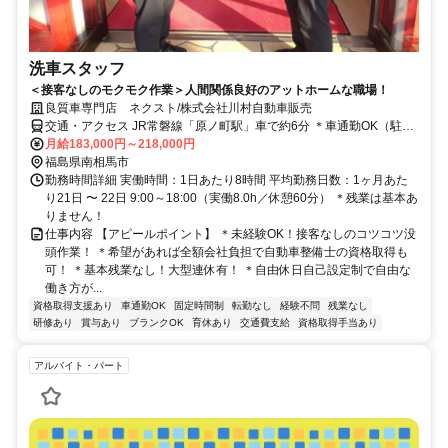
洗車スタッフ
＜接客なしのモクモク作業＞人間関係良好のアットホームな職場！
良質車専門店 ネクスト/株式会社川村自動車販売
交通・アクセス JR常磐線「原ノ町駅」車で約6分 ＊車通勤OK（駐車
場完備）
月給183,000円～218,000円
福島県南相馬市
勤務時間詳細 実働時間：1日あたり8時間 平均勤務日数：1ヶ月あた
り21日 〜 22日 9:00～18:00（実働8.0h／休憩60分） ＊残業は基本あ
りません！
仕事内容 【アピールポイント】 ＊未経験OK！接客なしのコツコツ没
頭作業！ ＊希望があれば全額会社負担で自動車整備士の資格取得も
可！ ＊基本残業なし！大型連休有！ ＊自由休日自己設定制で自由な
働き方が...
資格取得支援あり
車通勤OK
固定時間制
転勤なし
経験不問
残業なし
研修あり
賞与あり
ブランクOK
育休あり
交通費支給
資格取得手当あり
アルバイト・パート