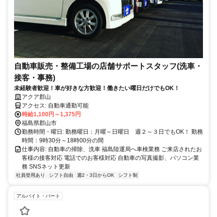
自動車販売・整備工場の店舗サポートスタッフ(洗車・
接客・事務)
未経験者歓迎！車が好きな方歓迎！働きたい曜日だけでもOK！
アクア郡山
アクセス: 自動車通勤可能
時給1,100円～1,375円
福島県郡山市
勤務時間・曜日: 勤務曜日：月曜～日曜日 週２～３日でもOK！ 勤務
時間：9時30分～18時00分の間
仕事内容: 自動車の掃除、洗車 福島陸運局へ車検業務 ご来店されたお
客様の接客対応 電話でのお客様対応 自動車の写真撮影、パソコン業
務 SNSネット更新
社員登用あり
シフト自由
週2・3日からOK
シフト制
アルバイト・パート