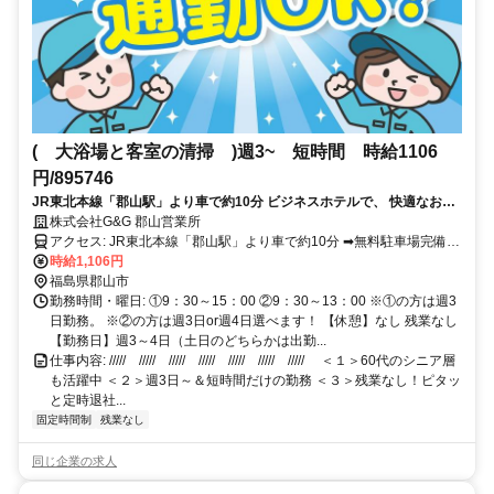
( 大浴場と客室の清掃 )週3~ 短時間 時給1106
円/895746
JR東北本線「郡山駅」より車で約10分 ビジネスホテルで、 快適なお部
屋づくりをお任せします！ 履歴書不要＆事前見学してから相談・検討
株式会社G&G 郡山営業所
OK＊
アクセス: JR東北本線「郡山駅」より車で約10分 ➡無料駐車場完備！
車・バイク・自転車通勤OK ➡バス停も近く、公共交通機関での通勤
時給1,106円
も便利！
福島県郡山市
勤務時間・曜日: ①9：30～15：00 ②9：30～13：00 ※①の方は週3
日勤務。 ※②の方は週3日or週4日選べます！ 【休憩】なし 残業なし
【勤務日】週3～4日（土日のどちらかは出勤...
仕事内容: ///// ///// ///// ///// ///// ///// ///// ＜１＞60代のシニア層
も活躍中 ＜２＞週3日～＆短時間だけの勤務 ＜３＞残業なし！ピタッ
と定時退社...
固定時間制
残業なし
同じ企業の求人