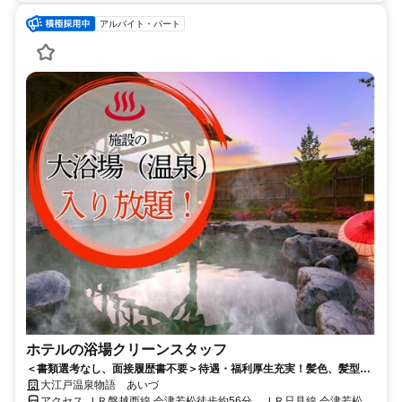
アルバイト・パート
ホテルの浴場クリーンスタッフ
＜書類選考なし、面接履歴書不要＞待遇・福利厚生充実！髪色、髪型自
由/ピアス、ネイルOK※勤務時のルールあり/幅広い年代の方が活躍中！
大江戸温泉物語 あいづ
アクセス ＪＲ磐越西線 会津若松徒歩約56分、ＪＲ只見線 会津若松徒