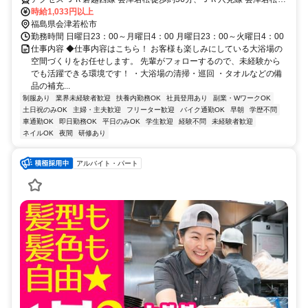
歩約56分 JR会津若松駅より路線バスで約20分※詳細はお問合せくだ
時給1,033円以上
さい。
福島県会津若松市
勤務時間 日曜日23：00～月曜日4：00 月曜日23：00～火曜日4：00
仕事内容 ◆仕事内容はこちら！ お客様も楽しみにしている大浴場の
空間づくりをお任せします。 先輩がフォローするので、未経験から
でも活躍できる環境です！ ・大浴場の清掃・巡回 ・タオルなどの備
品の補充...
制服あり
業界未経験者歓迎
扶養内勤務OK
社員登用あり
副業・WワークOK
土日祝のみOK
主婦・主夫歓迎
フリーター歓迎
バイク通勤OK
早朝
学歴不問
車通勤OK
即日勤務OK
平日のみOK
学生歓迎
経験不問
未経験者歓迎
ネイルOK
夜間
研修あり
アルバイト・パート