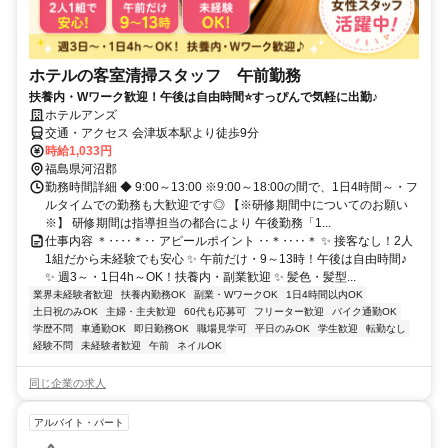
ホテルの客室清掃スタッフ 午前勤務
扶養内・Wワーク歓迎！午後は自由時間⭐すっぴんで気軽に出勤♪
ホテルアンズ
交通・アクセス 会津坂本駅より徒歩9分
時給1,033円
福島県河沼郡
勤務時間詳細 ◆ 9:00～13:00 ※9:00～18:00の間で、1日4時間～・フ
ルタイムでの勤務も大歓迎です◎ 【※研修期間中についてのお願い
※】 研修期間は指導担当の都合により 午後勤務「1...
仕事内容 ＊‥‥＊‥ アピールポイント ‥＊‥‥＊ ✨ 接客なし！2人
1組だから未経験でも安心 ✨ 午前だけ・9～13時！午後は自由時間♪
✨ 週3～・1日4h～OK！扶養内・副業歓迎 ✨ 髪色・髪型...
業界未経験者歓迎
扶養内勤務OK
副業・WワークOK
1日4時間以内OK
土日祝のみOK
主婦・主夫歓迎
60代も応募可
フリーター歓迎
バイク通勤OK
学歴不問
車通勤OK
即日勤務OK
職場見学可
平日のみOK
学生歓迎
転勤なし
経験不問
未経験者歓迎
午前
ネイルOK
同じ企業の求人
アルバイト・パート