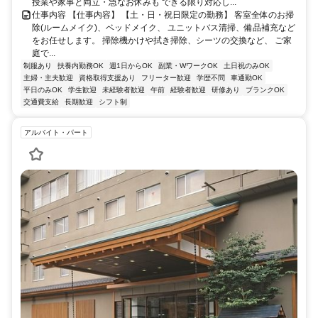
授業や家事と両立・急なお休みも できる限り対応し...
仕事内容 【仕事内容】 【土・日・祝日限定の勤務】 客室全体のお掃
除(ルームメイク)、ベッドメイク、 ユニットバス清掃、備品補充など
をお任せします。 掃除機かけや拭き掃除、シーツの交換など、 ご家
庭で...
制服あり
扶養内勤務OK
週1日からOK
副業・WワークOK
土日祝のみOK
主婦・主夫歓迎
資格取得支援あり
フリーター歓迎
学歴不問
車通勤OK
平日のみOK
学生歓迎
未経験者歓迎
午前
経験者歓迎
研修あり
ブランクOK
交通費支給
長期歓迎
シフト制
アルバイト・パート