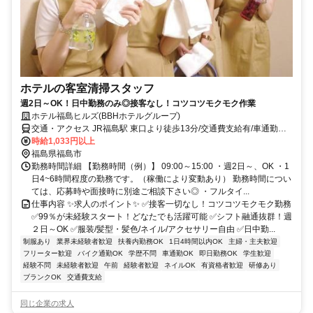
ホテルの客室清掃スタッフ
週2日～OK！日中勤務のみ◎接客なし！コツコツモクモク作業
ホテル福島ヒルズ(BBHホテルグループ)
交通・アクセス JR福島駅 東口より徒歩13分/交通費支給有/車通勤
OK(駐車場完備)
時給1,033円以上
福島県福島市
勤務時間詳細 【勤務時間（例）】 09:00～15:00 ・週2日～、OK ・1
日4~6時間程度の勤務です。（稼働により変動あり） 勤務時間につい
ては、応募時や面接時に別途ご相談下さい◎ ・フルタイ...
仕事内容 ✨求人のポイント✨ ✅接客一切なし！コツコツモクモク勤務
✅99％が未経験スタート！どなたでも活躍可能 ✅シフト融通抜群！週
２日～OK ✅服装/髪型・髪色/ネイル/アクセサリー自由 ✅日中勤...
制服あり
業界未経験者歓迎
扶養内勤務OK
1日4時間以内OK
主婦・主夫歓迎
フリーター歓迎
バイク通勤OK
学歴不問
車通勤OK
即日勤務OK
学生歓迎
経験不問
未経験者歓迎
午前
経験者歓迎
ネイルOK
有資格者歓迎
研修あり
ブランクOK
交通費支給
同じ企業の求人