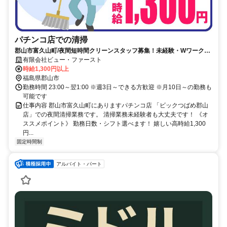
パチンコ店での清掃
郡山市富久山町/夜間短時間クリーンスタッフ募集！未経験・Wワーク
OK！週3日～出来る方歓迎！
有限会社ビュー・ファースト
時給1,300円以上
福島県郡山市
勤務時間 23:00～翌1:00 ※週3日～できる方歓迎 ※月10日～の勤務も
可能です
仕事内容 郡山市富久山町にありますパチンコ店 「ビックつばめ郡山
店」での夜間清掃業務です。 清掃業務未経験者も大丈夫です！ 《オ
ススメポイント》 勤務日数・シフト選べます！ 嬉しい高時給1,300
円...
固定時間制
アルバイト・パート