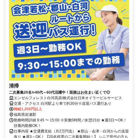
清掃
二次募集20名✨40代～60代活躍中！面接はお住まい近くで◎
エンゼルフォレスト白河高原/株式会社日本オイラービルサービス
交通・アクセス 白河駅より車で約30分※送迎バス運行あり
時給1,200円以上
福島県岩瀬郡
勤務時間詳細 9:45 〜 15:00 ※実働5時間／休憩15分 ★週3日〜OK！
扶養内勤務OK！
仕事内容 ★交通費支給（月2万円迄） ★郡山・会津・白河からの送迎
有り ★週3～OK！ 【20名程度の二次募集開始！】 シニア世代の方も