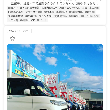
活躍中。 送迎バスで通勤ラクラク！ ワンちゃんに癒やされる リ...
制服あり
業界未経験者歓迎
扶養内勤務OK
副業・WワークOK
主婦・主夫歓迎
60代も応募可
フリーター歓迎
学歴不問
車通勤OK
即日勤務OK
経験不問
未経験者歓迎
経験者歓迎
ブランクOK
交通費支給
長期歓迎
週2・3日からOK
シフト制
週4日以上OK
リゾート
アルバイト・パート