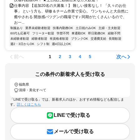
仕事内容 【追加20名の大募集！】 難しい接客なし！ 「久々のお仕
事」 という方も、研修＆チーム作業で安心。 ワンちゃんと大自然に
癒やされる 開放感バツグンの職場です♪ 同期がたくさんいるので、
お一...
制服あり
業界未経験者歓迎
扶養内勤務OK
土日祝のみOK
主婦・主夫歓迎
60代も応募可
フリーター歓迎
学歴不問
車通勤OK
即日勤務OK
経験不問
未経験者歓迎
経験者歓迎
有資格者歓迎
ブランクOK
交通費支給
長期歓迎
週2・3日からOK
シフト制
週4日以上OK
前へ
次へ
1
2
3
4
5
この条件の新着求人を受け取る
福島県
清掃・美化すべて
「LINEで受け取る」では、新着求人のほか、おすすめ情報なども配信しま
す。
詳しくはこちら
LINEで受け取る
メールで受け取る