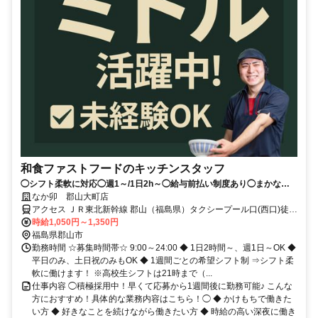
和食ファストフードのキッチンスタッフ
◯シフト柔軟に対応◯週1～/1日2h～◯給与前払い制度あり◯まかない
（食事補助）あり
なか卯 郡山大町店
アクセス ＪＲ東北新幹線 郡山（福島県）タクシープール口(西口)徒歩
約4分、ＪＲ東北本線 郡山（福島県）タクシープール口(西口)徒歩約4
時給1,050円～1,350円
分、ＪＲ磐越西線 郡山（福島県）タクシープール口(西口)徒歩約4分
福島県郡山市
勤務時間 ☆募集時間帯☆ 9:00～24:00 ◆ 1日2時間～、週1日～OK ◆
平日のみ、土日祝のみもOK ◆ 1週間ごとの希望シフト制 ⇒シフト柔
軟に働けます！ ※高校生シフトは21時まで（...
仕事内容 ◯積極採用中！早くて応募から1週間後に勤務可能♪ こんな
方におすすめ！具体的な業務内容はこちら！◯ ◆ かけもちで働きた
い方 ◆ 好きなことを続けながら働きたい方 ◆ 時給の高い深夜に働き