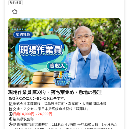
契約社員
現場作業員|草刈り・落ち葉集め・敷地の整理
高収入なのにカンタンなお仕事です。
株式会社工藤建設 福島県浪江町・双葉町・大熊町周辺地域
交通・アクセス 東日本旅客鉄道常磐線「双葉駅」
日給14,000円～24,000円
福島県双葉郡
勤務時間詳細 実働時間：1日あたり8時間 平均勤務日数：1ヶ月あた