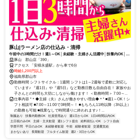
豚山|ラーメン店の仕込み・清掃
午前中の3時間だけ！週1～OK│未経験・主婦さん活躍中│扶養内OK│残
業なし
豚山 郡山店「390」
アクセス 「安積永盛駅」から車で6分
時給1,200円以上
福島県郡山市
勤務時間 シフトサイクル：1週間 シフトは1～2週毎で柔軟に対応し
ています♪ 『週1日』や『週5日』など勤務日数も自由自在！ 家族やお
子さんとの時間も大切にしながら働けます！ ＜勤務時間＞ 7:00～...
仕事内容 *＊◆主婦（夫）さんが働きやすい理由◆＊* ■週1～OK！シ
フト相談可 ■7:00～11:00で3時間～！ ■もちろん11時以降（3h以上）
の勤務も可能 ■残業なしで時間通りに終われます♪！...
制服あり
扶養内勤務OK
社員登用あり
週1日からOK
1日4時間以内OK
土日祝のみOK
主婦・主夫歓迎
週1シフト提出
給料前払いOK
シフト自由
学歴不問
平日のみOK
未経験者歓迎
午前
経験者歓迎
交通費支給
まかないあり
長期歓迎
フルタイム歓迎
週2・3日からOK