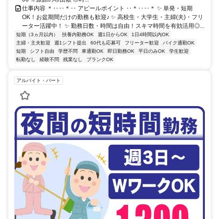
仕事内容 ＊‥‥＊‥ アピールポイント ‥＊‥‥＊ ✨ 単発・短期
OK！お盆期間だけの勤務も歓迎♪ ✨ 高校生・大学生・主婦(夫)・フリ
ーター活躍中！ ✨ 勤務日数・時間は自由！スキマ時間を有効活用◎...
短期（3ヵ月以内）
扶養内勤務OK
週1日からOK
1日4時間以内OK
主婦・主夫歓迎
週1シフト提出
60代も応募可
フリーター歓迎
バイク通勤OK
短期
シフト自由
学歴不問
車通勤OK
即日勤務OK
平日のみOK
学生歓迎
転勤なし
経験不問
残業なし
ブランクOK
アルバイト・パート