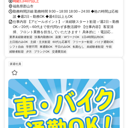
時給1,040円以上
福島県郡山市
勤務時間詳細 勤務時間 9:00～18:00 18:00～24:00 ◆他の時間は応相
談 ◆週2日～勤務OK ◆週4日以上もOK
仕事内容 【アピールポイント】 ✅未経験スタート歓迎 ✅週2日～勤務
OK ✅20代～60代まで世代問わず多数活躍中 【仕事内容】 客室清
掃、フロント業務を担当していただきます！ 具体的に ・電話応...
業界未経験者歓迎
扶養内勤務OK
副業・WワークOK
1日4時間以内OK
土日祝のみOK
主婦・主夫歓迎
60代も応募可
フリーター歓迎
バイク通勤OK
シフト自由
学歴不問
車通勤OK
平日のみOK
転勤なし
未経験者歓迎
午前
経験者歓迎
夕方
ブランクOK
交通費支給
派遣社員