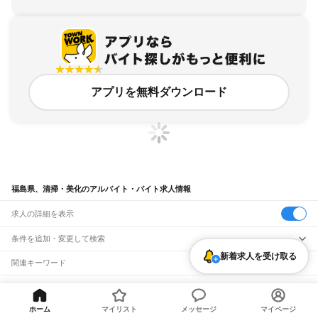
アプリを無料ダウンロード
福島県、清掃・美化のアルバイト・バイト求人情報
求人の詳細を表示
条件を追加・変更して検索
新着求人を受け取る
市区町村を追加・変更
関連キーワード
福島県 福島市 清掃・美化 ホテル清掃
福島県 清掃業
福島県 清掃・美化 新着求人
福島県
駅を追加・変更
バイトTOP
福島県
清掃・美化のアルバイト・バイト・求人
福島県 ビル清掃
福島県 浴場清掃
福島県
すべて
福島市
会津若松市
郡山市
いわき市
白河市
須賀川市
喜多方市
相馬市
二本松市
ホーム
マイリスト
メッセージ
マイページ
職種を追加・変更
JR東北本線(黒磯～利府・盛岡)
田村市
南相馬市
伊達市
本宮市
伊達郡
安達郡
岩瀬郡
南会津郡
耶麻郡
河沼郡