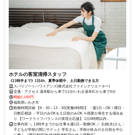
ホテルの客室清掃スタッフ
《13時半まで》1日4h、夏季休暇中、土日勤務できる方
スパリゾートハワイアンズ(株式会社ファインクリエーター)
交通・アクセス 湯本駅から車で11分/いわき湯本ICから車で5分
時給1,100円
福島県いわき市
勤務時間詳細 【9：30～13：30(実働4時間)】 ・週1日～OK！曜日・
日数応相談 ・平日のみOK＆土日祝のみOK ※残業が発生する場合あ
り 【ワークライフバランスの実現を応援】 1日4時間以内...
仕事内容 ＼ 13時半までのお仕事＆週1日～勤務OK ／ 主婦(夫)さん：
子どもが学校の間にサクッと 学生さん：学校が休みの土日祝を中心