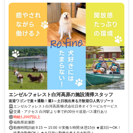
エンゼルフォレスト白河高原の施設清掃スタッフ
送迎ワゴンで楽々通勤！週3～土日祝出来る方歓迎◎人気リゾート
エンゼルフォレスト白河高原/株式会社日本オイラービルサービス
交通・アクセス 白河駅より車で約30分※送迎バス運行あり
時給1,200円以上
福島県岩瀬郡
勤務時間詳細 9:15 〜 15:00 ※実働５時間 休憩15分 ★週3日〜OK！
扶養内勤務OK！ ★土日祝に勤務出来る方大歓迎！