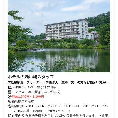
ホテルの洗い場スタッフ
未経験歓迎！フリーター・学生さん・主婦（夫）の方など幅広い方が活
躍中の職場です。
伊東園ホテルズ 鏡が池碧山亭
アクセス 二本松駅より車で約20分
時給1,040円～1,100円
福島県二本松市
勤務時間 ★週1日～OK！ A.7:30～11:00 B.18:00～23:00 A＋B、Aの
み、Bのみ等、お気軽にご相談ください！
仕事内容 食器洗浄機を利用しての洗い業務全般を行います。 ・食事