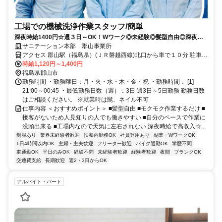
工場での機械洗浄作業スタッフ/簡単
深夜時給1400円☆週３日～OK！Wワーク◎未経験◎髪型自由◎深夜食
品工場内機械洗浄
サニテーション本部 郡山事業所
アクセス 郡山駅（福島県）(ＪＲ磐越西線)北口から車で１０分 駐車場
完備 車・バイク通勤可 最寄り駅：郡山駅（福島県）(ＪＲ磐越西線),
時給1,120円～1,400円
郡山駅（福島県）(ＪＲ磐越東線),郡山駅（福島県）(ＪＲ東北本線)
福島県郡山市
勤務時間 ・勤務曜日：月・火・水・木・金・祝 ・勤務時間： [1]
21:00～00:45 ・最低勤務日数（週）：3日 週3日～5日勤務 勤務日数
はご相談ください。 ※就業時は髭、ネイル不可
仕事内容 ＜おすすめポイント＞ ■髪型自由 ■モクモク作業するだけ ■
接客がないため人見知りの人でも働きやすい ■自分のペースで作業に
没頭出来る ■工場内なので天気に左右されない 深夜時給で高収入☆...
制服あり
業界未経験者歓迎
扶養内勤務OK
社員登用あり
副業・WワークOK
1日4時間以内OK
主婦・主夫歓迎
フリーター歓迎
バイク通勤OK
学歴不問
車通勤OK
平日のみOK
経験不問
未経験者歓迎
経験者歓迎
夜間
ブランクOK
交通費支給
長期歓迎
週2・3日からOK
アルバイト・パート