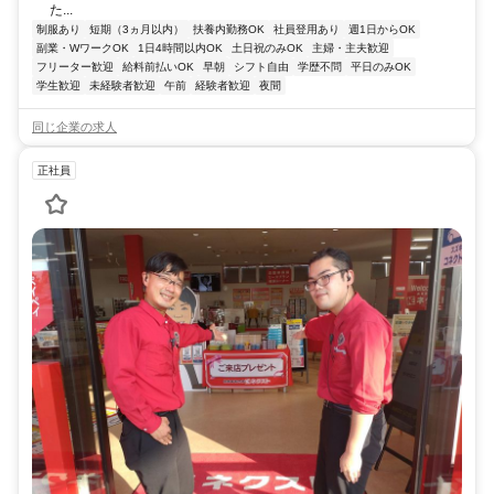
た...
制服あり
短期（3ヵ月以内）
扶養内勤務OK
社員登用あり
週1日からOK
副業・WワークOK
1日4時間以内OK
土日祝のみOK
主婦・主夫歓迎
フリーター歓迎
給料前払いOK
早朝
シフト自由
学歴不問
平日のみOK
学生歓迎
未経験者歓迎
午前
経験者歓迎
夜間
同じ企業の求人
正社員