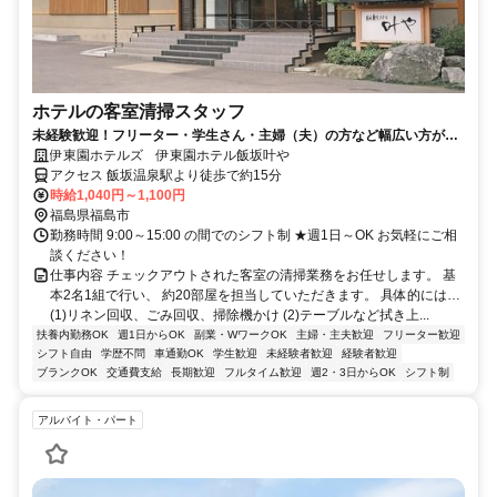
ホテルの客室清掃スタッフ
未経験歓迎！フリーター・学生さん・主婦（夫）の方など幅広い方が活
躍中の職場です。
伊東園ホテルズ 伊東園ホテル飯坂叶や
アクセス 飯坂温泉駅より徒歩で約15分
時給1,040円～1,100円
福島県福島市
勤務時間 9:00～15:00 の間でのシフト制 ★週1日～OK お気軽にご相
談ください！
仕事内容 チェックアウトされた客室の清掃業務をお任せします。 基
本2名1組で行い、 約20部屋を担当していただきます。 具体的には…
(1)リネン回収、ごみ回収、掃除機かけ (2)テーブルなど拭き上...
扶養内勤務OK
週1日からOK
副業・WワークOK
主婦・主夫歓迎
フリーター歓迎
シフト自由
学歴不問
車通勤OK
学生歓迎
未経験者歓迎
経験者歓迎
ブランクOK
交通費支給
長期歓迎
フルタイム歓迎
週2・3日からOK
シフト制
アルバイト・パート