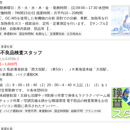
車通勤可
市
勤務曜日：月・火・水・木・金 ・勤務時間： [1] 09:00～17:30 休憩時
実働時間：7時間15分/日 残業時間：月平均10～20時間
GC、GC-MSを使用した有機物の分析 溶剤での分解、希釈、加熱等を行
C・加熱発生ガス・残留油分、定性・定量測定を行います。 【サンプル】
材、自動車内装材、部品等 【...
迎
車通勤OK
固定時間制
転勤なし
交通費支給
土日祝休み
派遣社員
の不良品検査スタッフ
/1459b-2
円～1,600円
セス 私鉄養老鉄道「西大垣駅」（車5分）、ＪＲ東海道本線「大垣駅」
 ☆車通勤、バイク通勤OK
市
 （1）8：00～16：40 （2）20：00～4：40 ※上記（1）（2）を１
2交替勤務です。 ※各休憩60分
✅未経験歓迎！主婦も活躍中 ✅8割座り作業で身体もラクラク ✅ゲーム感
チェック作業 ✅空調完備＆静かな職場環境 電子部品の検査業務をお任
 パソコン画面に表示されたナンバー...
迎
バイク通勤OK
学歴不問
車通勤OK
固定時間制
経験不問
ブランクOK
派遣社員