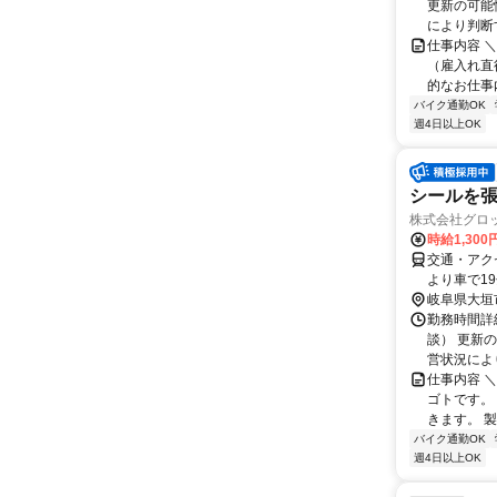
更新の可能
により判断す
仕事内容 ＼
（雇入れ直
的なお仕事内
バイク通勤OK
週4日以上OK
シールを
株式会社グロッ
時給1,300
交通・アク
より車で1
岐阜県大垣
勤務時間詳細
談） 更新
営状況により
仕事内容 
ゴトです。
きます。 製
バイク通勤OK
週4日以上OK