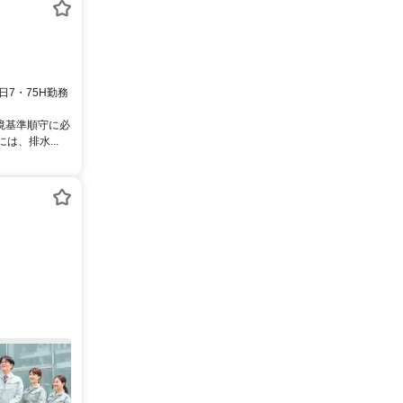
日7・75H勤務
境基準順守に必
、排水...