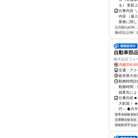
る） 更新上
仕事内容 
内容 （雇
業務に関して
土日祝のみOK
週4日以上OK
自動車部
株式会社フォ
月給350,0
交通・アク
岐阜県大垣
勤務時間詳細
勤務時間：9
就業先により
仕事内容 
大歓迎！ ★
円～ ◆月平均
業界未経験者歓
交通費全額支給
資格取得手当あ