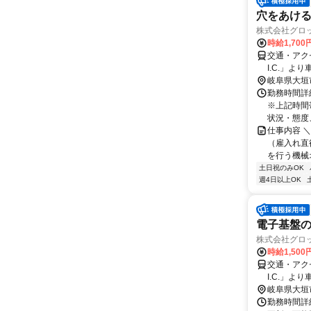
穴をあけ
株式会社グロッ
時給1,700
交通・アク
I.C.」より
岐阜県大垣
勤務時間詳細 
※上記時間
状況・態度、
仕事内容 ＼
（雇入れ直
を行う機械
土日祝のみOK
週4日以上OK
電子基盤
株式会社グロッ
時給1,500
交通・アク
I.C.」より
岐阜県大垣
勤務時間詳細