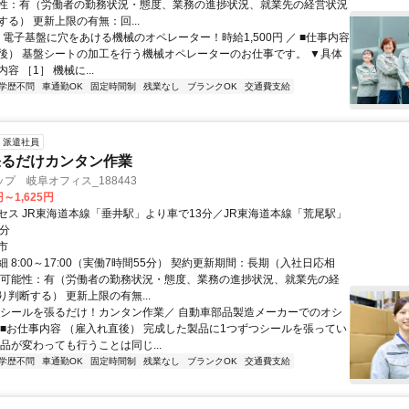
性：有（労働者の勤務状況・態度、業務の進捗状況、就業先の経営状況
る） 更新上限の有無：回...
 電子基盤に穴をあける機械のオペレーター！時給1,500円 ／ ■仕事内容
後） 基盤シートの加工を行う機械オペレーターのお仕事です。 ▼具体
容 ［1］ 機械に...
学歴不問
車通勤OK
固定時間制
残業なし
ブランクOK
交通費支給
派遣社員
張るだけカンタン作業
プ 岐阜オフィス_188443
円～1,625円
セス JR東海道本線「垂井駅」より車で13分／JR東海道本線「荒尾駅」
9分
市
 8:00～17:00（実働7時間55分） 契約更新期間：長期（入社日応相
の可能性：有（労働者の勤務状況・態度、業務の進捗状況、就業先の経
判断する） 更新上限の有無...
＼シールを張るだけ！カンタン作業／ 自動車部品製造メーカーでのオシ
 ■お仕事内容 （雇入れ直後） 完成した製品に1つずつシールを張ってい
品が変わっても行うことは同じ...
学歴不問
車通勤OK
固定時間制
残業なし
ブランクOK
交通費支給