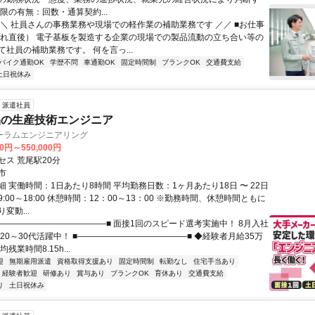
限の有無：回数・通算契約...
＼＼ 社員さんの事務業務や現場での軽作業の補助業務です ／／ ■お仕事
入れ直後） 電子基板を製造する企業の現場での製品流動の立ち合い等の
社員の補助業務です。 何を言っ...
バイク通勤OK
学歴不問
車通勤OK
固定時間制
ブランクOK
交通費支給
土日祝休み
派遣社員
品の生産技術エンジニア
ーラムエンジニアリング
00円～550,000円
セス 荒尾駅20分
市
 実働時間：1日あたり8時間 平均勤務日数：1ヶ月あたり18日 〜 22日
:00～18:00 休憩時間：12：00～13：00 ※勤務時間、休憩時間ともに
変動...
■―――――――――――――■ 面接1回のスピード選考実施中！ 8月入社
20～30代活躍中！ ■―――――――――――――■ ◆経験者月給35万
残業時間8.15h...
迎
無期雇用派遣
資格取得支援あり
固定時間制
転勤なし
住宅手当あり
経験者歓迎
研修あり
賞与あり
ブランクOK
育休あり
交通費支給
り
土日祝休み