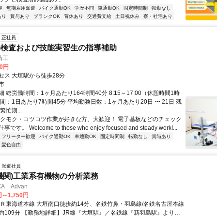
迎
無期雇用派遣
バイク通勤OK
学歴不問
車通勤OK
固定時間制
転勤なし
あり
賞与あり
ブランクOK
育休あり
交通費支給
土日祝休み
寮・社宅あり
正社員
の検査および技能実習生の指導補助
精工
20円
セス 大垣駅から徒歩28分
市
 総労働時間：1ヶ月あたり164時間40分 8:15～17:00（休憩時間1時
間：1日あたり7時間45分 平均勤務日数：1ヶ月あたり20日 〜 21日 残
忙期...
モクモク・コツコツ作業が好きな方、大歓迎！ 電子基板などのチェック
。 Welcome to those who enjoy focused and steady work!...
フリーター歓迎
バイク通勤OK
車通勤OK
固定時間制
転勤なし
賞与あり
・髪色自由
派遣社員
機関)工業系有機物の分析業務
A Advan
円～1,750円
ＪＲ東海道本線 大垣南口徒歩約14分、名鉄竹鼻・羽島線/名鉄名古屋本線
約109分 【勤務地詳細】JR線『大垣駅』／名鉄線『新羽島駅』より車