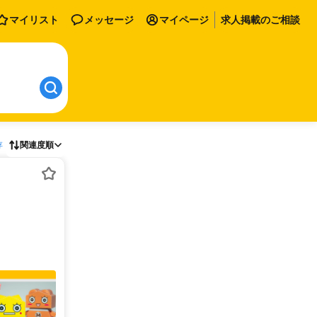
マイリスト
メッセージ
マイページ
求人掲載のご相談
存
関連度順