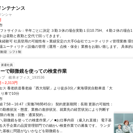
メンテナンス
ジンシャ
円
市
シフトサイクル：半年ごとに決定 ３勤３休の場合実勤１日10.75H、４勤２休の場合1
トは昼勤と夜勤と交代で回ってきます。
<未経験可 社員登用の可能性有＞業績安定の大手G会社でユーティリティ管理業務 環
場ユーティリティ設備の管理（運用・点検・保全）業務をお願い致します。 具体的には
期歓迎
シフト制
派遣社員
カーで顕微鏡を使っての検査作業
プ 岐阜オフィス_193536
円～2,313円
セス 養老鉄道養老線「西大垣駅」より徒歩3分／東海環状自動車道「大
」より車で10分
市
 7:58～16:47（実働7時間45分） 契約更新期間：長期 更新の可能性：
の勤務状況・態度、業務の進捗状況、就業先の経営状況により判断す
限の有無：回数・通算契約...
＼＼顕微鏡を使っての検査作業／／ ■お仕事内容 （雇入れ直後） 電子基
る大手企業の品質管理部門での細かい検査作業での募集です。 ランダ
た基板に問題がないかなどを顕微鏡を...