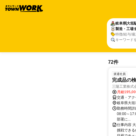
岐阜県
大垣
製造・工場
特徴/給与/
キーワード
72件
派遣社員
完成品の
三陽工業株式会
月給195,0
交通・アク
岐阜県大垣
勤務時間詳細
08:00～1
部署に...
仕事内容 
挑戦できる
目視でチェッ