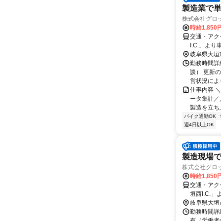
製造業で単
株式会社グロッ
時給1,850
交通・アク
I.C.」より
岐阜県大垣
勤務時間詳細
談） 更新
営状況により
仕事内容 
ータ集計／
製造を立ち
バイク通勤OK
週4日以上OK
製造現場
株式会社グロッ
時給1,850
交通・アク
垣西I.C.
岐阜県大垣
勤務時間詳細
有（労働者