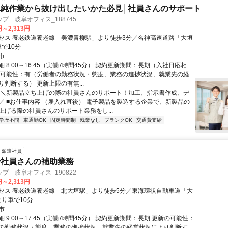
純作業から抜け出したいかた必見│社員さんのサポート
プ 岐阜オフィス_188745
円～2,313円
セス 養老鉄道養老線「美濃青柳駅」より徒歩3分／名神高速道路「大垣
車で10分
市
 8:00～16:45（実働7時間45分） 契約更新期間：長期（入社日応相
の可能性：有（労働者の勤務状況・態度、業務の進捗状況、就業先の経
判断する） 更新上限の有無...
＼＼新製品立ち上げの際の社員さんのサポート！加工、指示書作成、デ
／ ■お仕事内容 （雇入れ直後） 電子製品を製造する企業で、新製品の
上げる際の社員さんのサポート業務をし...
学歴不問
車通勤OK
固定時間制
残業なし
ブランクOK
交通費支給
派遣社員
で社員さんの補助業務
プ 岐阜オフィス_190822
円～2,313円
セス 養老鉄道養老線「北大垣駅」より徒歩5分／東海環状自動車道「大
」より車で10分
市
 9:00～17:45（実働7時間45分） 契約更新期間：長期 更新の可能性：
の勤務状況・態度、業務の進捗状況、就業先の経営状況により判断す