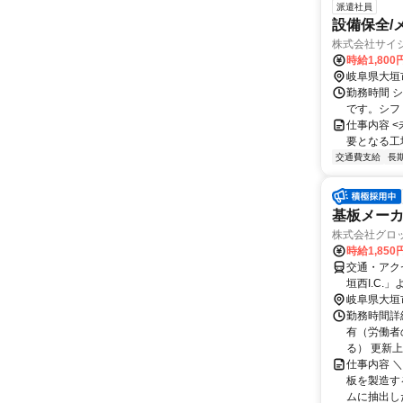
派遣社員
設備保全/
株式会社サイ
時給1,800
岐阜県大垣
勤務時間 
です。シフ
仕事内容 
要となる工
交通費支給
長
基板メー
株式会社グロッ
時給1,850
交通・アク
垣西I.C.
岐阜県大垣
勤務時間詳細
有（労働者
る） 更新上
仕事内容 
板を製造す
ムに抽出し