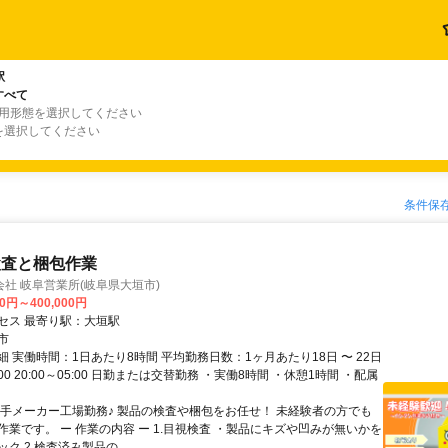
駅
すべて
雇用形態を選択してください
を選択してください
条件保
検査と梱包作業
社 岐阜営業所(岐阜県大垣市)
00円～400,000円
セス 最寄り駅：大垣駅
市
 実働時間：1日あたり8時間 平均勤務日数：1ヶ月あたり18日 〜 22日
7:00 20:00～05:00 日勤または交替勤務 ・実働8時間 ・休憩1時間 ・配属
大手メーカー工場勤務♪ 製品の検査や梱包をお任せ！ 未経験者の方でも
作業です。 ー 作業の内容 ー 1.目視検査 ・製品にキズや凹みが無いかを
ク 2.検査済み製品の...