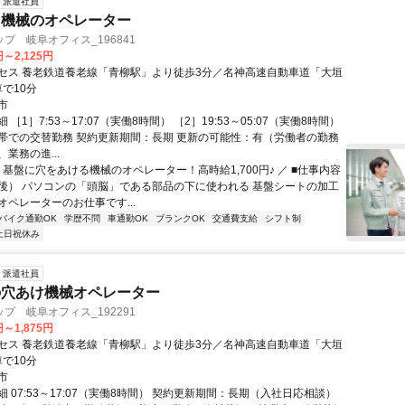
派遣社員
る機械のオペレーター
プ 岐阜オフィス_196841
円～2,125円
セス 養老鉄道養老線「青柳駅」より徒歩3分／名神高速自動車道「大垣
車で10分
市
［1］7:53～17:07（実働8時間） ［2］19:53～05:07（実働8時間）
帯での交替勤務 契約更新期間：長期 更新の可能性：有（労働者の勤務
業務の進...
 基盤に穴をあける機械のオペレーター！高時給1,700円♪ ／ ■仕事内容
後） パソコンの「頭脳」である部品の下に使われる 基盤シートの加工
オペレーターのお仕事です...
バイク通勤OK
学歴不問
車通勤OK
ブランクOK
交通費支給
シフト制
土日祝休み
派遣社員
の穴あけ機械オペレーター
プ 岐阜オフィス_192291
円～1,875円
セス 養老鉄道養老線「青柳駅」より徒歩3分／名神高速自動車道「大垣
車で10分
市
 07:53～17:07（実働8時間） 契約更新期間：長期（入社日応相談）