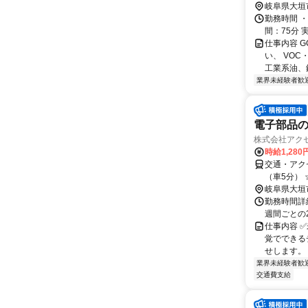
で15分 ＊
岐阜県大垣
勤務時間 ・
間：75分 
仕事内容 
い、 VO
工業系油、鉄
業界未経験者歓
電子部品
株式会社アクセル
時給1,280
交通・アク
（車5分）
岐阜県大垣
勤務時間詳細
週間ごとの
仕事内容 
覚でできる
せします。
業界未経験者歓
交通費支給