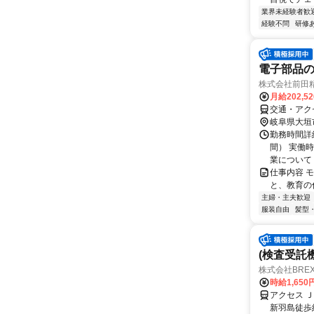
業界未経験者歓
経験不問
研修
電子部品
株式会社前田
月給202,5
交通・アク
岐阜県大垣
勤務時間詳細
間） 実働時
業について 繁
仕事内容 
と、教育の仕事です
主婦・主夫歓迎
服装自由
髪型
(検査受託
株式会社BREX
時給1,650
アクセス 
新羽島徒歩