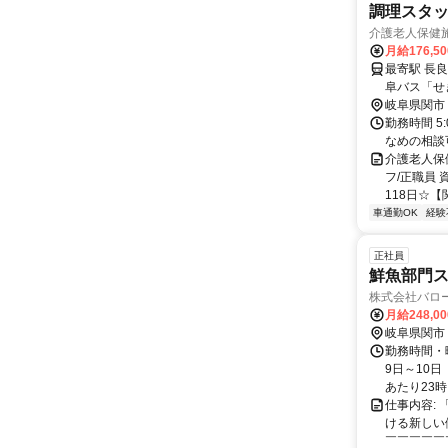
調理スタ
介護老人保健
月給176,5
最寄駅 長
阜バス「せ
岐阜県関市
勤務時間 5:
なめの相談
介護老人保
フ/正職員
118日☆【
車通勤OK
経験
正社員
鮮魚部門
株式会社バロ
月給248,0
岐阜県関市
勤務時間・曜
9日～10日
あたり23時.
仕事内容:
ける新しい
￣￣￣￣￣￣