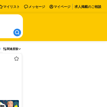
マイリスト
メッセージ
マイページ
求人掲載のご相談
存
関連度順