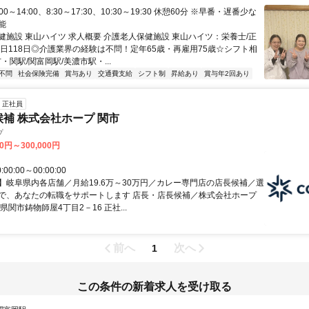
00～14:00、8:30～17:30、10:30～19:30 休憩60分 ※早番・遅番少な
能
健施設 東山ハイツ 求人概要 介護老人保健施設 東山ハイツ：栄養士/正
休日118日◎介護業界の経験は不問！定年65歳・再雇用75歳☆シフト相
・関駅/関富岡駅/美濃市駅・...
不問
社会保険完備
賞与あり
交通費支給
シフト制
昇給あり
賞与年2回あり
正社員
候補 株式会社ホープ 関市
プ
00円～300,000円
00:00～00:00:00
】岐阜県内各店舗／月給19.6万～30万円／カレー専門店の店長候補／選
で、あなたの転職をサポートします 店長・店長候補／株式会社ホープ
県関市鋳物師屋4丁目2－16 正社...
前へ
次へ
1
この条件の新着求人を受け取る