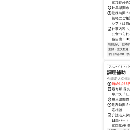
富加徒歩約3
岐阜県関市
勤務時間 5
気軽にご相
シフトは自己
仕事内容 
に食べられ
色自由！ ■
制服あり
扶養
主婦・主夫歓迎
平日のみOK
学
アルバイト・パ
調理補助
介護老人保健
時給1,065
最寄駅 長
阜バス「せ
岐阜県関市
勤務時間 5
応相談
介護老人保
日勤パート
富岡駅/美濃