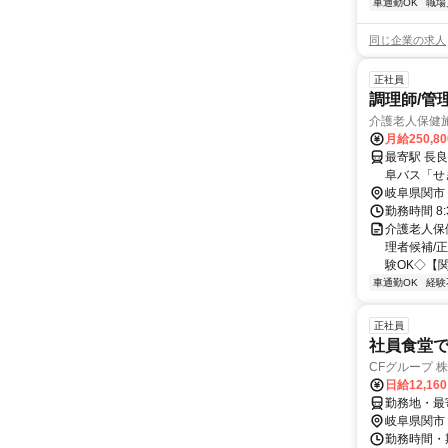
車通勤OK
職場
同じ企業の求人
正社員
調理師/管
介護老人保健
月給250,8
最寄駅 長
阜バス「せ
岐阜県関市
勤務時間 8:
介護老人保
理者候補/正
験OK◇【関
車通勤OK
経験
正社員
社員食堂
CFグループ 
日給12,16
勤務地・最寄
岐阜県関市
勤務時間・期