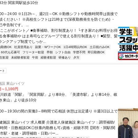
3分 関富岡駅徒歩10分
:00～24:00 ※1日2h～、週2日～OK ※勤務シフトや勤務時間帯は面接で
談ください！ ※高校生シフトは21時まで(深夜勤務発生を防ぐため) ・
申告制です。 ...
＼ここがポイント／ ■食事補助、割引制度あり！ └すき家のお料理がお得
る食事補助や はま寿司などグループで使える割引制度あり！ ■髪型、髪
ランクアップ制度でしっか...
内勤務OK
社員登用あり
副業・WワークOK
1日4時間以内OK
土日祝のみOK
60代も応募可
フリーター歓迎
早朝
シフト自由
学歴不問
即日勤務OK
生歓迎
未経験者歓迎
午前
経験者歓迎
研修あり
夕方
ート
施設 東山ハイツ
円～1,100円
良川鉄道「関駅」「関富岡駅」より車8分、「美濃市駅」より車14分、岐
き東山」より徒歩10分
:00～19:30の間の実働3～8時間で応相談 休憩は法定通り ※週3日以上で
健施設 東山ハイツ 求人概要 介護老人保健施設 東山ハイツ：調理補助/
 時間・日数相談OK◎扶養内勤務も可♪資格・経験不問【関市・関駅/関
市駅・老健・調理補助・日勤パー...