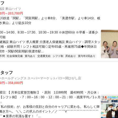
ッフ
施設 東山ハイツ
00円～203,700円
良川鉄道「関駅」「関富岡駅」より車8分、「美濃市駅」より車14分、岐
き東山」より徒歩10分
00～14:00、8:30～17:30、10:30～19:30 ※休憩60分 ※早番・遅番少
可能
健施設 東山ハイツ 求人概要 介護老人保健施設 東山ハイツ：調理スタッ
 資格・経験不問！シフト相談可能◇定年65歳・再雇用75歳◆年間休日
関市・関駅/関富岡駅/美濃市駅...
不問
社会保険完備
賞与あり
交通費支給
シフト制
昇給あり
賞与年2回あり
スタッフ
ーホールディングス スーパーマーケットバロー関ひがし店
00円～358,000円
日: 【 月単位変形労働制 】 ・原則 1日8時間 週40時間 ・月公休：
 【シフト例】 ・7：00～16：00 ・12：00～21：00 ・残業平均／1ヶ月
..
 「私の技術」が、お客様の笑顔と自分のキャリアに変わる。 私らしく輝
働き方へ。 ＼＼ この求人のポイント／／ ￣￣V￣￣￣￣￣￣￣￣￣￣
 ■ 業界の常識を覆す！ 「...