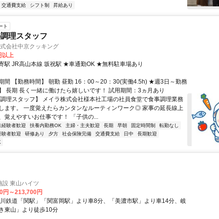
交通費支給
シフト制
昇給あり
ート
の調理スタッフ
株式会社中京クッキング
0円以上
駅 JR高山本線 坂祝駅 ★車通勤OK ★無料駐車場あり
間 【勤務時間】 朝勤 昼勤 16：00～20：30(実働4.5h) ★週3日～勤務
】 長期 長く一緒に働けたら嬉しいです！ 試用期間：3ヵ月あり
【調理スタッフ】 メイラ株式会社様本社工場の社員食堂で食事調理業務
します。 一度覚えたらカンタンなルーティンワーク◎ 家事の延長線上
、覚えやすいお仕事です！ 「子供の...
未経験者歓迎
扶養内勤務OK
主婦・主夫歓迎
長期
早朝
固定時間制
転勤なし
経験者歓迎
研修あり
夕方
社会保険完備
交通費支給
日中
長期歓迎
K
施設 東山ハイツ
00円～213,700円
良川鉄道「関駅」「関富岡駅」より車8分、「美濃市駅」より車14分、岐
き東山」より徒歩10分