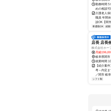
勤務時間 5:
めの相談可
介護老人保
職員 年間
談OK【関市
車通勤OK
経験
店長 店長
株式会社ホー
月給196,0
岐阜県関市
就業時間 10:
【紹介案件
考～内定ま
／関市 岐阜
シフト制