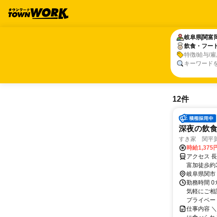
岐阜県
岐阜県
関富
関富
飲食・フー
飲食・フー
特徴/給与/
キーワード
12件
深夜の飲
すき家 関平
時給1,37
アクセス 
富加徒歩約3
岐阜県関市
勤務時間 0
気軽にご相
プライベー
仕事内容 