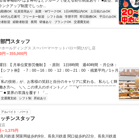
る食事補助や はま寿司などグループで使える割引制度あり！ ■髪型、髪
ランクアップ制度でしっか...
内勤務OK
社員登用あり
副業・WワークOK
1日4時間以内OK
土日祝のみOK
60代も応募可
フリーター歓迎
シフト自由
学歴不問
即日勤務OK
平日のみOK
験者歓迎
経験者歓迎
夜間
研修あり
ブランクOK
交通費支給
ー部門スタッフ
ーホールディングス スーパーマーケットバロー関ひがし店
00円～355,000円
日: 【 月単位変形労働制 】 ・原則 1日8時間 週40時間 ・月公休：
 【シフト例】 ・7：00～16：00 ・12：00～21：00 ・残業平均／1ヶ月
..
 「私の技術」が、お客様の笑顔と自分のキャリアに変わる。 私らしく輝
働き方へ。 ＼＼ この求人のポイント／／ ￣￣V￣￣￣￣￣￣￣￣￣￣
 ■ 業界の常識を覆す！ 「...
交通費支給
シフト制
昇給あり
アルバイト・パート
キッチンスタッフ
賀店
円～1,375円
長良川鉄道 関富岡徒歩約9分、長良川鉄道 関口徒歩約22分、長良川鉄道