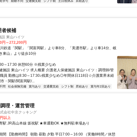
見学可
経験不問
交通費支給
シフト制
土日祝休み
昇給あり
理者候補
施設 東山ハイツ
00円～272,200円
良川鉄道「関駅」「関富岡駅」より車8分、「美濃市駅」より車14分、岐
き東山」より徒歩10分
30～17:30 休憩60分 ※残業少なめ
健施設 東山ハイツ 求人概要 介護老人保健施設 東山ハイツ：調理師/管
職員 勤務は8:30～17:30♪残業少なめ◎年間休日118日☆介護業界未経
市・関駅/関富岡駅/...
不問
社会保険完備
賞与あり
交通費支給
シフト制
昇給あり
賞与年2回あり
で調理・運営管理
株式会社中京クッキング
0円以上
駅 JR高山本線 坂祝駅 ★車通勤OK ★無料駐車場あり
間 【勤務時間】 朝勤 昼勤 夕勤 平日7:00～16:00 （実働8時間／休憩