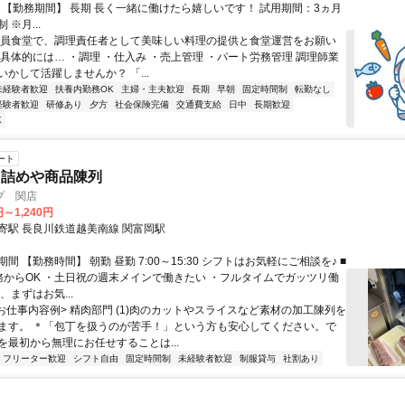
） 【勤務期間】 長期 長く一緒に働けたら嬉しいです！ 試用期間：3ヵ月
※月...
社員食堂で、調理責任者として美味しい料理の提供と食堂運営をお願い
 具体的には… ・調理 ・仕入み ・売上管理 ・パート労務管理 調理師業
かして活躍しませんか？ 「...
未経験者歓迎
扶養内勤務OK
主婦・主夫歓迎
長期
早朝
固定時間制
転勤なし
経験者歓迎
研修あり
夕方
社会保険完備
交通費支給
日中
長期歓迎
K
ート
ク詰めや商品陳列
プ 関店
円～1,240円
寄駅 長良川鉄道越美南線 関富岡駅
間 【勤務時間】 朝勤 昼勤 7:00～15:30 シフトはお気軽にご相談を♪ ■
務からOK ・土日祝の週末メインで働きたい ・フルタイムでガッツリ働
、まずはお気...
<お仕事内容例> 精肉部門 (1)肉のカットやスライスなど素材の加工陳列を
ます。 ＊「包丁を扱うのが苦手！」という方も安心してください。で
を最初から無理にお任せすることは...
フリーター歓迎
シフト自由
固定時間制
未経験者歓迎
制服貸与
社割あり