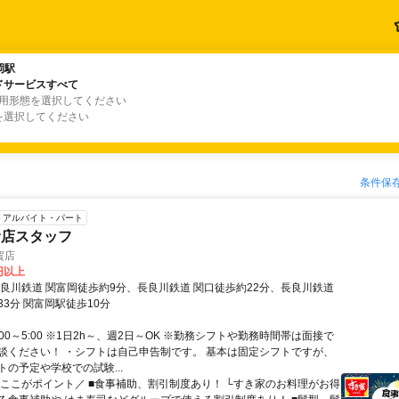
岡駅
岡駅
ドサービスすべて
ドサービスすべて
雇用形態を選択してください
を選択してください
条件保
アルバイト・パート
食店スタッフ
賀店
5円以上
長良川鉄道 関富岡徒歩約9分、長良川鉄道 関口徒歩約22分、長良川鉄道
3分 関富岡駅徒歩10分
:00～5:00 ※1日2h～、週2日～OK ※勤務シフトや勤務時間帯は面接で
談ください！ ・シフトは自己申告制です。 基本は固定シフトですが、
トの予定や学校での試験...
＼ここがポイント／ ■食事補助、割引制度あり！ └すき家のお料理がお得