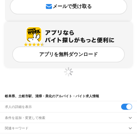
メールで受け取る
アプリを無料ダウンロード
岐阜県、土岐市駅、清掃・美化のアルバイト・バイト求人情報
求人の詳細を表示
条件を追加・変更して検索
市区町村を追加・変更
関連キーワード
完全在宅ワーク 全国
シール貼り 在宅
現在地周辺
ガチャガチャ
犬カフェ
岐阜県