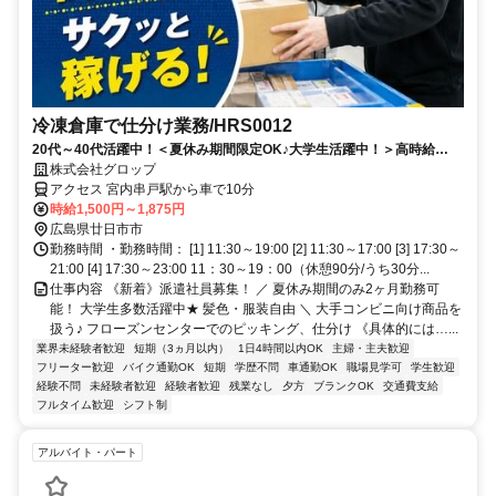
冷凍倉庫で仕分け業務/HRS0012
20代～40代活躍中！＜夏休み期間限定OK♪大学生活躍中！＞高時給
1500円～★未経験歓迎◎髪色・服装自由♪
株式会社グロップ
アクセス 宮内串戸駅から車で10分
時給1,500円～1,875円
広島県廿日市市
勤務時間 ・勤務時間： [1] 11:30～19:00 [2] 11:30～17:00 [3] 17:30～
21:00 [4] 17:30～23:00 11：30～19：00（休憩90分/うち30分...
仕事内容 《新着》派遣社員募集！ ／ 夏休み期間のみ2ヶ月勤務可
能！ 大学生多数活躍中★ 髪色・服装自由 ＼ 大手コンビニ向け商品を
扱う♪ フローズンセンターでのピッキング、仕分け 《具体的には…...
業界未経験者歓迎
短期（3ヵ月以内）
1日4時間以内OK
主婦・主夫歓迎
フリーター歓迎
バイク通勤OK
短期
学歴不問
車通勤OK
職場見学可
学生歓迎
経験不問
未経験者歓迎
経験者歓迎
残業なし
夕方
ブランクOK
交通費支給
フルタイム歓迎
シフト制
アルバイト・パート