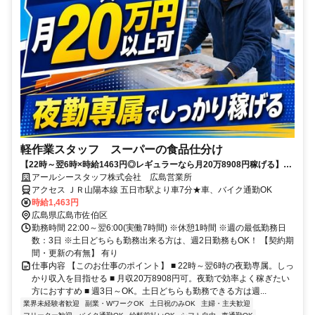
軽作業スタッフ スーパーの食品仕分け
【22時～翌6時×時給1463円◎レギュラーなら月20万8908円稼げる】夜
勤専属でしっかり稼げる◎週3日～勤務もOK！
アールシースタッフ株式会社 広島営業所
アクセス ＪＲ山陽本線 五日市駅より車7分★車、バイク通勤OK
時給1,463円
広島県広島市佐伯区
勤務時間 22:00～翌6:00(実働7時間) ※休憩1時間 ※週の最低勤務日
数：3日 ※土日どちらも勤務出来る方は、週2日勤務もOK！ 【契約期
間・更新の有無】 有り
仕事内容 【このお仕事のポイント】 ■ 22時～翌6時の夜勤専属。しっ
かり収入を目指せる ■ 月収20万8908円可。夜勤で効率よく稼ぎたい
方におすすめ ■ 週3日～OK。土日どちらも勤務できる方は週...
業界未経験者歓迎
副業・WワークOK
土日祝のみOK
主婦・主夫歓迎