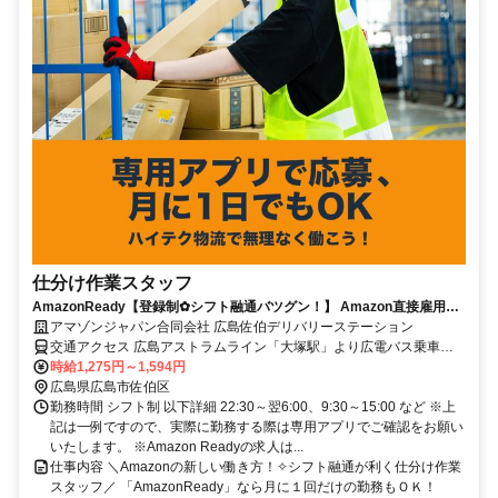
仕分け作業スタッフ
AmazonReady【登録制✿シフト融通バツグン！】 Amazon直接雇用の
レア求人！自分のペースでシフトIN♪未経験OK◎服装・髪型・髪色自
アマゾンジャパン合同会社 広島佐伯デリバリーステーション
由！
交通アクセス 広島アストラムライン「大塚駅」より広電バス乗車、
「 こころ第三産業用地」下車 ※シャトルバス運行なし ※自転車通勤
時給1,275円～1,594円
可 ※車、バイク通勤可
広島県広島市佐伯区
勤務時間 シフト制 以下詳細 22:30～翌6:00、9:30～15:00 など ※上
記は一例ですので、実際に勤務する際は専用アプリでご確認をお願い
いたします。 ※Amazon Readyの求人は...
仕事内容 ＼Amazonの新しい働き方！✧シフト融通が利く仕分け作業
スタッフ／ 「AmazonReady」なら月に１回だけの勤務もＯＫ！