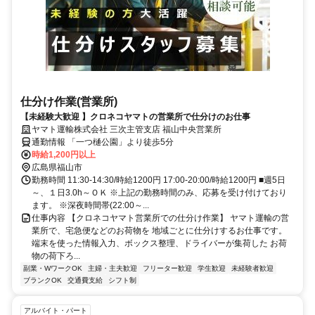
仕分け作業(営業所)
【未経験大歓迎 】クロネコヤマトの営業所で仕分けのお仕事
ヤマト運輸株式会社 三次主管支店 福山中央営業所
通勤情報 「一つ樋公園」より徒歩5分
時給1,200円以上
広島県福山市
勤務時間 11:30-14:30/時給1200円 17:00-20:00/時給1200円 ■週5日
～、１日3.0h～ＯＫ ※上記の勤務時間のみ、応募を受け付けており
ます。 ※深夜時間帯(22:00～...
仕事内容 【クロネコヤマト営業所での仕分け作業】 ヤマト運輸の営
業所で、宅急便などのお荷物を 地域ごとに仕分けするお仕事です。
端末を使った情報入力、ボックス整理、ドライバーが集荷した お荷
物の荷下ろ...
副業・WワークOK
主婦・主夫歓迎
フリーター歓迎
学生歓迎
未経験者歓迎
ブランクOK
交通費支給
シフト制
アルバイト・パート