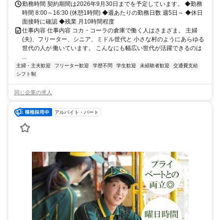
勤務時間 契約期間は2026年9月30日までを予定しています。 ◆勤務
時間 8:00～16:30 (休憩1時間) ◆週あたりの勤務日数 週5日～ ◆休日
面接時に確認 ◆残業 月10時間程度
仕事内容 仕事内容 コカ・コーラの倉庫で働く人はさまざま。 主婦
(夫)、フリーター、シニア、ミドル世代と 小さな村のようにあらゆる
世代の人が 働いています。 こんなにも幅広い世代が活躍できるのは
...
主婦・主夫歓迎
フリーター歓迎
学歴不問
学生歓迎
未経験者歓迎
交通費支給
シフト制
同じ企業の求人
アルバイト・パート