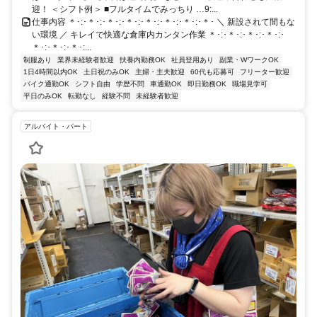
迎！ ＜シフト例＞ ■フルタイムでみっちり …9:...
仕事内容 ＊･:･＊･:･＊･:･＊･:･＊･:･＊･:･＊･:･＊･ ＼ 新設されて間もな
い環境 ／ キレイで快適な倉庫内カンタン作業 ＊･:･＊･:･＊･:･＊･:･
＊･:･＊･:･＊･:...
制服あり
業界未経験者歓迎
扶養内勤務OK
社員登用あり
副業・WワークOK
1日4時間以内OK
土日祝のみOK
主婦・主夫歓迎
60代も応募可
フリーター歓迎
バイク通勤OK
シフト自由
学歴不問
車通勤OK
即日勤務OK
職場見学可
平日のみOK
転勤なし
経験不問
未経験者歓迎
アルバイト・パート