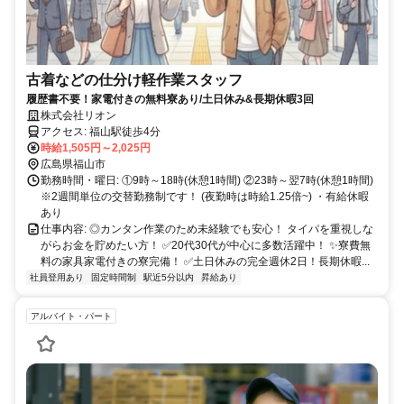
古着などの仕分け軽作業スタッフ
履歴書不要！家電付きの無料寮あり/土日休み&長期休暇3回
株式会社リオン
アクセス: 福山駅徒歩4分
時給1,505円～2,025円
広島県福山市
勤務時間・曜日: ①9時～18時(休憩1時間) ②23時～翌7時(休憩1時間)
※2週間単位の交替勤務制です！ (夜勤時は時給1.25倍~) ・有給休暇
あり
仕事内容: ◎カンタン作業のため未経験でも安心！ タイパを重視しな
がらお金を貯めたい方！ ✅20代30代が中心に多数活躍中！ ✨寮費無
料の家具家電付きの寮完備！ ✅土日休みの完全週休2日！長期休暇...
社員登用あり
固定時間制
駅近5分以内
昇給あり
アルバイト・パート