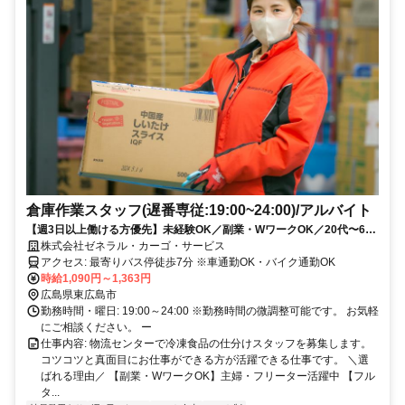
倉庫作業スタッフ(遅番専従:19:00~24:00)/アルバイト
【週3日以上働ける方優先】未経験OK／副業・WワークOK／20代〜60
代まで多数在籍／シニア・中高年・ミドル活躍中／２２時から時給UP
株式会社ゼネラル・カーゴ・サービス
アクセス: 最寄りバス停徒歩7分 ※車通勤OK・バイク通勤OK
時給1,090円～1,363円
広島県東広島市
勤務時間・曜日: 19:00～24:00 ※勤務時間の微調整可能です。 お気軽
にご相談ください。 ー
仕事内容: 物流センターで冷凍食品の仕分けスタッフを募集します。
コツコツと真面目にお仕事ができる方が活躍できる仕事です。 ＼選
ばれる理由／ 【副業・WワークOK】主婦・フリーター活躍中 【フル
タ...