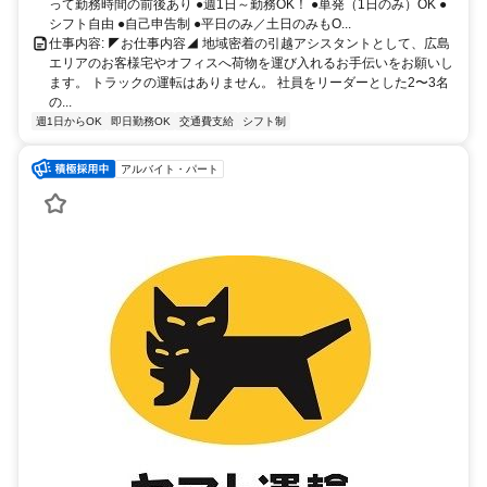
って勤務時間の前後あり ●週1日～勤務OK！ ●単発（1日のみ）OK ●
シフト自由 ●自己申告制 ●平日のみ／土日のみもO...
仕事内容: ◤お仕事内容◢ 地域密着の引越アシスタントとして、広島
エリアのお客様宅やオフィスへ荷物を運び入れるお手伝いをお願いし
ます。 トラックの運転はありません。 社員をリーダーとした2〜3名
の...
週1日からOK
即日勤務OK
交通費支給
シフト制
アルバイト・パート