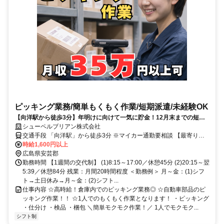
ピッキング業務/簡単もくもく作業/短期派遣/未経験OK
【向洋駅から徒歩3分】年明けに向けて一気に貯金！12月末までの短期
で月35万円稼げるピッキングのお仕事☆『誰かと話すより、もくもく作
シューペルブリアン株式会社
業が好き』なあなたへ。簡単ピッキングで高時給GET！
交通手段 「向洋駅」から徒歩3分 ※マイカー通勤要相談 【最寄り
駅】 ・ＪＲ呉線「向洋駅」 ・ＪＲ山陽本線「向洋駅」
時給1,600円以上
広島県安芸郡
勤務時間 【1週間の交代制】 (1)8:15～17:00／休憩45分 (2)20:15～翌
5:39／休憩84分 残業：月間20時間程度 ＜勤務例＞ 月～金：(1)シフ
ト→土日休み→月～金：(2)シフト...
仕事内容 ☆高時給！倉庫内でのピッキング業務◎ ☆自動車部品のピ
ッキング作業！！ ☆1人でのもくもく作業となります！ ・ピッキング
・仕分け ・検品 ・梱包 ＼簡単モクモク作業！／ 1人でモクモク...
シフト制