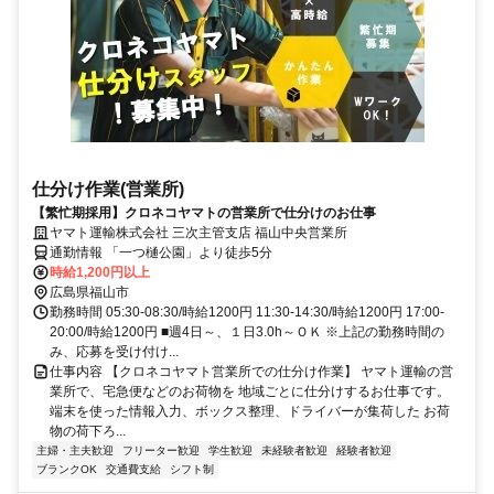
仕分け作業(営業所)
【繁忙期採用】クロネコヤマトの営業所で仕分けのお仕事
ヤマト運輸株式会社 三次主管支店 福山中央営業所
通勤情報 「一つ樋公園」より徒歩5分
時給1,200円以上
広島県福山市
勤務時間 05:30-08:30/時給1200円 11:30-14:30/時給1200円 17:00-
20:00/時給1200円 ■週4日～、１日3.0h～ＯＫ ※上記の勤務時間の
み、応募を受け付け...
仕事内容 【クロネコヤマト営業所での仕分け作業】 ヤマト運輸の営
業所で、宅急便などのお荷物を 地域ごとに仕分けするお仕事です。
端末を使った情報入力、ボックス整理、ドライバーが集荷した お荷
物の荷下ろ...
主婦・主夫歓迎
フリーター歓迎
学生歓迎
未経験者歓迎
経験者歓迎
ブランクOK
交通費支給
シフト制