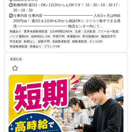
勤務時間 週3日～OK♪ 1日2hからもOKです！ 15：30～19：30 17：
30～19：30
仕事内容 仕事内容 ━━━━━━━━━━━━━━ 入社3ヶ月は時給
200円up！ 週3日＆1日4h＆2hから相談OK☆ コツコツ集中できる環
境 ━━━━━━━━━━━━━━ 物流センター内にて...
制服あり
業界未経験者歓迎
1日4時間以内OK
主婦・主夫歓迎
フリーター歓迎
バイク通勤OK
給料前払いOK
学歴不問
車通勤OK
即日勤務OK
職場見学可
学生歓迎
転勤なし
経験不問
未経験者歓迎
経験者歓迎
ネイルOK
有資格者歓迎
研修あり
ブランクOK
派遣社員