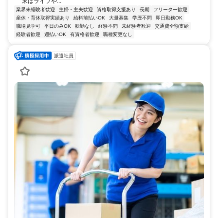
末はライブや...
業界未経験者歓迎
主婦・主夫歓迎
資格取得支援あり
長期
フリーター歓迎
産休・育休取得実績あり
給料前払いOK
大量募集
学歴不問
即日勤務OK
職場見学可
平日のみOK
転勤なし
経験不問
未経験者歓迎
交通費全額支給
経験者歓迎
週払いOK
有資格者歓迎
職種変更なし
派遣社員