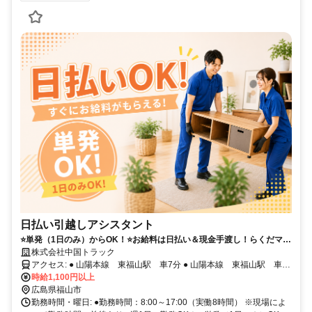
日払い引越しアシスタント
⭐単発（1日のみ）からOK！⭐お給料は日払い＆現金手渡し！らくだマー
クのCMでも お馴染み⭐
株式会社中国トラック
アクセス: ● 山陽本線 東福山駅 車7分 ● 山陽本線 東福山駅 車10
分
時給1,100円以上
広島県福山市
勤務時間・曜日: ●勤務時間：8:00～17:00（実働8時間） ※現場によ