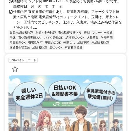
勤務時間 シフト制 08:30～17:00 ※表記のうち実働7時間30分です。
勤務曜日：月・火・水・木・金
仕事内容 直接雇用の可能性あり。長期勤務可能。フォークリフト運
搬：広島市南区 電気設備部材のフォークリフト、玉掛け、床上クレ
ーン、工場内でのピッキング、仕分け、入出庫、積み込み補助作業な
どをお願いし...
業界未経験者歓迎
主婦・主夫歓迎
資格取得支援あり
長期
フリーター歓迎
産休・育休取得実績あり
バイク通勤OK
給料前払いOK
大量募集
学歴不問
即日勤務OK
職場見学可
平日のみOK
転勤なし
経験不問
未経験者歓迎
交通費全額支給
経験者歓迎
週払いOK
有資格者歓迎
アルバイト・パート