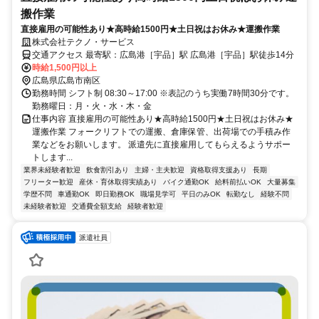
搬作業
直接雇用の可能性あり★高時給1500円★土日祝はお休み★運搬作業
株式会社テクノ・サービス
交通アクセス 最寄駅：広島港［宇品］駅 広島港［宇品］駅徒歩14分
時給1,500円以上
広島県広島市南区
勤務時間 シフト制 08:30～17:00 ※表記のうち実働7時間30分です。
勤務曜日：月・火・水・木・金
仕事内容 直接雇用の可能性あり★高時給1500円★土日祝はお休み★
運搬作業 フォークリフトでの運搬、倉庫保管、出荷場での手積み作
業などをお願いします。 派遣先に直接雇用してもらえるようサポー
トします...
業界未経験者歓迎
飲食割引あり
主婦・主夫歓迎
資格取得支援あり
長期
フリーター歓迎
産休・育休取得実績あり
バイク通勤OK
給料前払いOK
大量募集
学歴不問
車通勤OK
即日勤務OK
職場見学可
平日のみOK
転勤なし
経験不問
未経験者歓迎
交通費全額支給
経験者歓迎
派遣社員