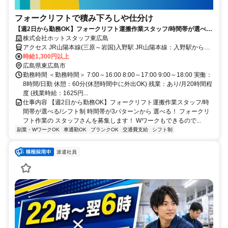
フォークリフトで積み下ろしや仕分け
【週2日から勤務OK】フォークリフト運搬作業スタッフ/時間帯が選べ
る/シフト制
株式会社ホットスタッフ東広島
アクセス JR山陽本線(三原～岩国)入野駅 JR山陽本線：入野駅から車
で4分 ※東広島市立入野小学校から徒歩で4分 ＜車・バイクでの通勤
時給1,300円以上
OK！※無料駐車場、駐輪場完備＞
広島県東広島市
勤務時間 ＜勤務時間＞ 7:00～16:00 8:00～17:00 9:00～18:00 実働：
8時間/日勤 休憩：60分(休憩時間中に外出OK) 残業：あり/月20時間程
度 (残業時給：1625円...
仕事内容 【週2日から勤務OK】フォークリフト運搬作業スタッフ/時
間帯が選べる/シフト制 時間帯が3パターンから 選べる！ フォークリ
フト作業の スタッフさんを募集します！ Wワークもできるので...
副業・WワークOK
車通勤OK
ブランクOK
交通費支給
シフト制
派遣社員