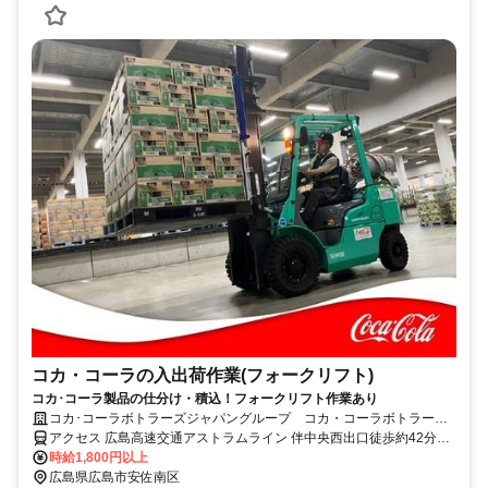
コカ・コーラの入出荷作業(フォークリフト)
コカ･コーラ製品の仕分け・積込！フォークリフト作業あり
コカ･コーラボトラーズジャパングループ コカ・コーラボトラーズ
ジャパン株式会社【85499】
アクセス 広島高速交通アストラムライン 伴中央西出口徒歩約42分、
広島高速交通アストラムライン 大原（広島県）西出口徒歩約48分、
時給1,800円以上
広島高速交通アストラムライン 伴北出口(西)徒歩約58分
広島県広島市安佐南区