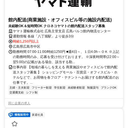
館内配送(商業施設・オフィスビル等の施設内配送)
未経験OK＆短時間OK クロネコヤマトの館内配送スタッフ募集
ヤマト運輸株式会社 広島主管支店 広島パルコ館内物流センター
通勤情報 各線「八丁堀駅」より徒歩3分
時給1,250円以上
広島県広島市中区
勤務時間 07:00-11:00/時給1250円 ■週4日～、１日4.0h～ＯＫ ※上記
の勤務時間のみ、応募を受け付けております。 ※深夜時間帯(22:00～
翌5:00)の記載がある場合、該当する勤...
仕事内容 【地域の暮らしを支える 商業施設やオフィスビルで館内配
送スタッフ募集 】 ショッピングモール・百貨店・オフィスビル・ホ
テルなどで、お荷物を各フロア・テナントへお届けする館内配送のお
仕事です。...
主婦・主夫歓迎
フリーター歓迎
学生歓迎
未経験者歓迎
制服貸与
ブランクOK
交通費支給
シフト制
同じ企業の求人
派遣社員