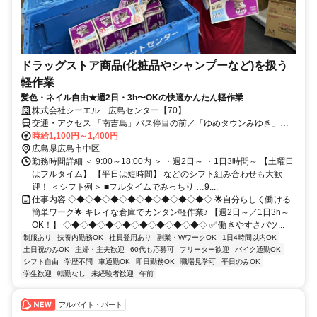
ドラッグストア商品(化粧品やシャンプーなど)を扱う
軽作業
髪色・ネイル自由★週2日・3h〜OKの快適かんたん軽作業
株式会社シーエル 広島センター【70】
交通・アクセス 「南吉島」バス停目の前／「ゆめタウンみゆき」か
ら車11分
時給1,100円～1,400円
広島県広島市中区
勤務時間詳細 ＜ 9:00～18:00内 ＞ ・週2日～ ・1日3時間～ 【土曜日
はフルタイム】 【平日は短時間】 などのシフト組み合わせも大歓
迎！ ＜シフト例＞ ■フルタイムでみっちり …9:...
仕事内容 ◇◆◇◆◇◆◇◆◇◆◇◆◇◆◇◆◇ 🌟自分らしく働ける
簡単ワーク🌟 キレイな倉庫でカンタン軽作業♪ 【週2日～／1日3h～
OK！】 ◇◆◇◆◇◆◇◆◇◆◇◆◇◆◇◆◇ ✅ 働きやすさバツ...
制服あり
扶養内勤務OK
社員登用あり
副業・WワークOK
1日4時間以内OK
土日祝のみOK
主婦・主夫歓迎
60代も応募可
フリーター歓迎
バイク通勤OK
シフト自由
学歴不問
車通勤OK
即日勤務OK
職場見学可
平日のみOK
学生歓迎
転勤なし
未経験者歓迎
午前
アルバイト・パート