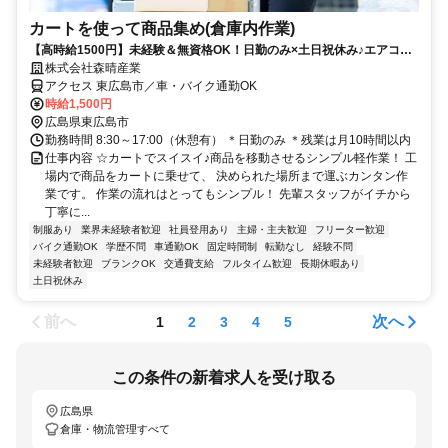
カートを使って商品集め(倉庫内作業)
【高時給1500円】未経験＆無資格OK！日勤のみ×土日祝休み♪エアコン
完備の快適室内ワーク◎正社員登用実績あり！
株式会社森晴産業
アクセス 東広島市／車・バイク通勤OK
時給1,500円
広島県東広島市
勤務時間 8:30～17:00（休憩有） ＊日勤のみ ＊残業は月10時間以内
仕事内容 ☆カートでスイスイ♪商品を移動させるシンプル軽作業！ 工
場内で商品をカートに乗せて、 決められた場所まで運ぶカンタン作
業です。 作業の流れはとってもシンプル！ 先輩スタッフがイチから
丁寧に...
制服あり
業界未経験者歓迎
社員登用あり
主婦・主夫歓迎
フリーター歓迎
バイク通勤OK
学歴不問
車通勤OK
固定時間制
転勤なし
経験不問
未経験者歓迎
ブランクOK
交通費支給
フルタイム歓迎
長期休暇あり
土日祝休み
前へ
次へ
1
2
3
4
5
この条件の新着求人を受け取る
広島県
倉庫・物流管理すべて