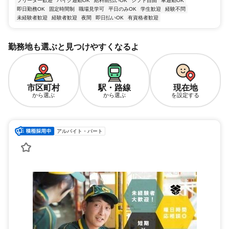
フリーター歓迎
バイク通勤OK
給料前払いOK
シフト自由
車通勤OK
即日勤務OK
固定時間制
職場見学可
平日のみOK
学生歓迎
経験不問
未経験者歓迎
経験者歓迎
夜間
即日払いOK
有資格者歓迎
勤務地も選ぶと見つけやすくなるよ
市区町村
駅・路線
現在地
から選ぶ
から選ぶ
を設定する
アルバイト・パート