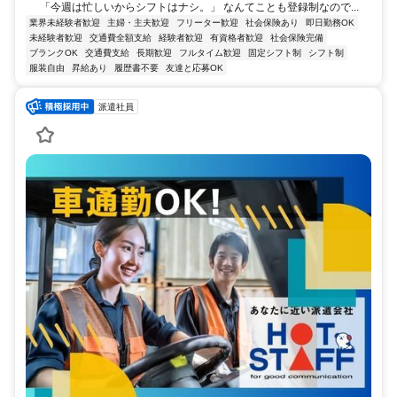
「今週は忙しいからシフトはナシ。」 なんてことも登録制なので...
業界未経験者歓迎
主婦・主夫歓迎
フリーター歓迎
社会保険あり
即日勤務OK
未経験者歓迎
交通費全額支給
経験者歓迎
有資格者歓迎
社会保険完備
ブランクOK
交通費支給
長期歓迎
フルタイム歓迎
固定シフト制
シフト制
服装自由
昇給あり
履歴書不要
友達と応募OK
派遣社員