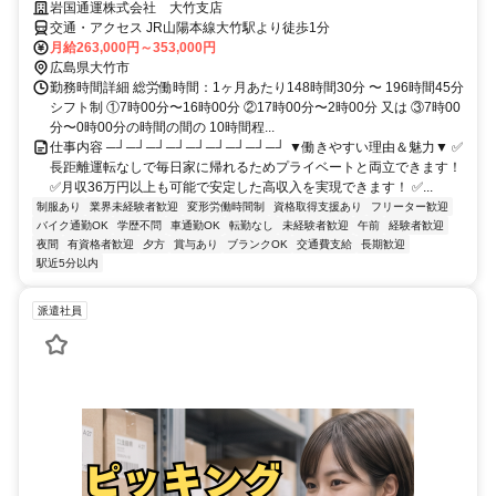
岩国通運株式会社 大竹支店
交通・アクセス JR山陽本線大竹駅より徒歩1分
月給263,000円～353,000円
広島県大竹市
勤務時間詳細 総労働時間：1ヶ月あたり148時間30分 〜 196時間45分
シフト制 ①7時00分〜16時00分 ②17時00分〜2時00分 又は ③7時00
分〜0時00分の時間の間の 10時間程...
仕事内容 ─┘─┘─┘─┘─┘─┘─┘─┘─┘ ▼働きやすい理由＆魅力▼ ✅
長距離運転なしで毎日家に帰れるためプライベートと両立できます！
✅月収36万円以上も可能で安定した高収入を実現できます！ ✅...
制服あり
業界未経験者歓迎
変形労働時間制
資格取得支援あり
フリーター歓迎
バイク通勤OK
学歴不問
車通勤OK
転勤なし
未経験者歓迎
午前
経験者歓迎
夜間
有資格者歓迎
夕方
賞与あり
ブランクOK
交通費支給
長期歓迎
駅近5分以内
派遣社員