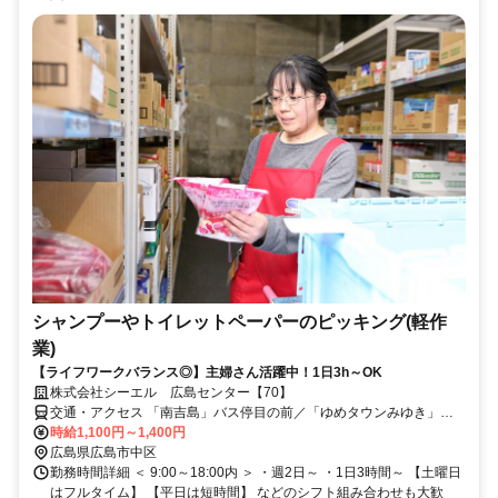
シャンプーやトイレットペーパーのピッキング(軽作
業)
【ライフワークバランス◎】主婦さん活躍中！1日3h～OK
株式会社シーエル 広島センター【70】
交通・アクセス 「南吉島」バス停目の前／「ゆめタウンみゆき」か
ら車11分
時給1,100円～1,400円
広島県広島市中区
勤務時間詳細 ＜ 9:00～18:00内 ＞ ・週2日～ ・1日3時間～ 【土曜日
はフルタイム】 【平日は短時間】 などのシフト組み合わせも大歓