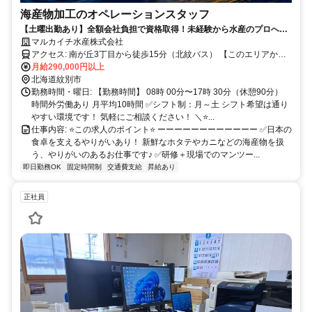
海産物加工のオペレーションスタッフ
【土曜出勤あり】全額会社負担で資格取得！未経験から水産のプロへ◎
創業50年の安定企業で、一生モノの技術を
マルカイチ水産株式会社
アクセス: 南が丘3丁目から徒歩15分（北紋バス） 【このエリアから
でも通勤できます】 北見市、旭川市、名寄市
月給290,000円以上
北海道紋別市
勤務時間・曜日: 【勤務時間】 08時 00分〜17時 30分（休憩90分）
時間外労働あり 月平均10時間 ✅シフト制：月～土 シフト希望は通り
やすい環境です！ 気軽にご相談ください！ ＼⭐️...
仕事内容: ⭐️この求人のポイント⭐️ ーーーーーーーーーーーー ✅️日本の
食卓を支えるやりがいあり！ 新鮮なホタテやカニなどの海産物を扱
う、やりがいのあるお仕事です♪ ✅️研修＋現場でのマンツー...
即日勤務OK
固定時間制
交通費支給
昇給あり
正社員