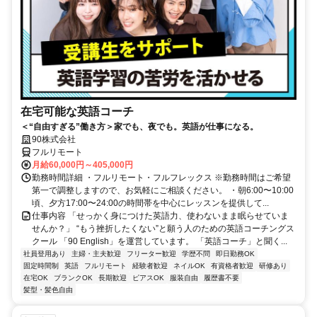
在宅可能な英語コーチ
＜“自由すぎる”働き方＞家でも、夜でも。英語が仕事になる。
90株式会社
フルリモート
月給60,000円～405,000円
勤務時間詳細 ・フルリモート・フルフレックス ※勤務時間はご希望
第一で調整しますので、お気軽にご相談ください。 ・朝6:00〜10:00
頃、夕方17:00〜24:00の時間帯を中心にレッスンを提供して...
仕事内容 「せっかく身につけた英語力、使わないまま眠らせていま
せんか？」 “もう挫折したくない”と願う人のための英語コーチングス
クール 「90 English」を運営しています。 「英語コーチ」と聞く...
社員登用あり
主婦・主夫歓迎
フリーター歓迎
学歴不問
即日勤務OK
固定時間制
英語
フルリモート
経験者歓迎
ネイルOK
有資格者歓迎
研修あり
在宅OK
ブランクOK
長期歓迎
ピアスOK
服装自由
履歴書不要
髪型・髪色自由