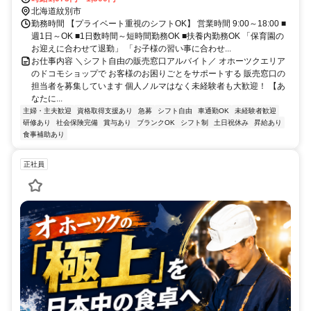
北海道紋別市
勤務時間 【プライベート重視のシフトOK】 営業時間 9:00～18:00 ■
週1日～OK ■1日数時間～短時間勤務OK ■扶養内勤務OK 「保育園の
お迎えに合わせて退勤」 「お子様の習い事に合わせ...
お仕事内容 ＼シフト自由の販売窓口アルバイト／ オホーツクエリア
のドコモショップで お客様のお困りごとをサポートする 販売窓口の
担当者を募集しています 個人ノルマはなく未経験者も大歓迎！ 【あ
なたに...
主婦・主夫歓迎
資格取得支援あり
急募
シフト自由
車通勤OK
未経験者歓迎
研修あり
社会保険完備
賞与あり
ブランクOK
シフト制
土日祝休み
昇給あり
食事補助あり
正社員