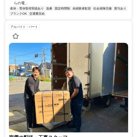
らの電...
産休・育休取得実績あり
急募
固定時間制
未経験者歓迎
社会保険完備
賞与あり
ブランクOK
交通費支給
アルバイト・パート