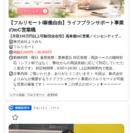
【フルリモート/稼働自由】ライフプランサポート事業
のtoC営業職
【月収150万円以上可能/完全在宅】高単価toC営業／インセンティブ充
実
株式会社よりみち
フルリモート
時給2,000円～38,000円
勤務時間・曜日: 雇用形態：業務委託 対応形態：商談ベースの随時対
応（シフト制ではなく、弊社からの商談依頼に応じて対応していただ
く形式です） 対応時間帯：8:00〜24:00（上記時間帯内で商談...
仕事内容: ご覧いただき、ありがとうございます！ 今回は、株式会社
よりみちが展開するライフプランサポート事業のフルリモートが可能
な営業の募集です！ ーーーーー▼この求人のポイント▼ーーーーー
*...
シフト自由
フルリモート
在宅OK
アルバイト・パート