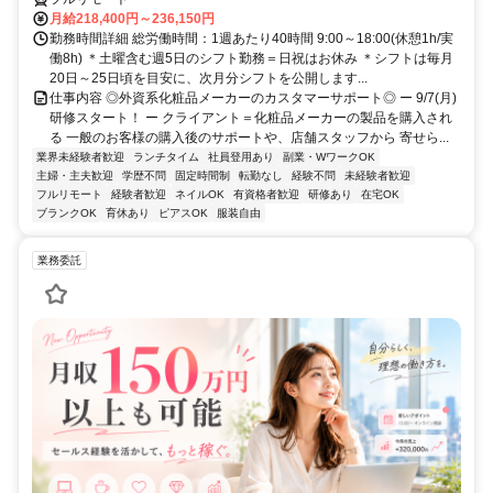
月給218,400円～236,150円
勤務時間詳細 総労働時間：1週あたり40時間 9:00～18:00(休憩1h/実
働8h) ＊土曜含む週5日のシフト勤務＝日祝はお休み ＊シフトは毎月
20日～25日頃を目安に、次月分シフトを公開します...
仕事内容 ◎外資系化粧品メーカーのカスタマーサポート◎ ー 9/7(月)
研修スタート！ ー クライアント＝化粧品メーカーの製品を購入され
る 一般のお客様の購入後のサポートや、店舗スタッフから 寄せら...
業界未経験者歓迎
ランチタイム
社員登用あり
副業・WワークOK
主婦・主夫歓迎
学歴不問
固定時間制
転勤なし
経験不問
未経験者歓迎
フルリモート
経験者歓迎
ネイルOK
有資格者歓迎
研修あり
在宅OK
ブランクOK
育休あり
ピアスOK
服装自由
業務委託