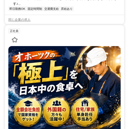
す♪...
即日勤務OK
固定時間制
交通費支給
昇給あり
同じ企業の求人
正社員