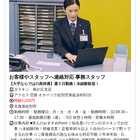
お客様やスタッフへ連絡対応 事務スタッフ
【大手ならではの高待遇】週５日勤務！未経験歓迎！
ダスキン 南が丘支店
アクセス 空路 オホーツク紋別空港徒歩約62分
時給1,200円
北海道紋別市
勤務時間 ・勤務曜日：月・火・水・木・金 ・勤務時間： [1] 08:30～
17:30 ・最低勤務日数（週）：5日 休憩１時間・実働８時間
仕事内容 ■求人のおすすめPoint ☆知名度バツグンのダスキンでお仕
事 ☆未経験OK！研修充実！定着率90％以上 ☆自分のペースで黙々で
きるお仕事 ☆ご家族都合の急なお休みも対応可能 ☆年末年始・G...
主婦・主夫歓迎
フリーター歓迎
バイク通勤OK
学歴不問
車通勤OK
固定時間制