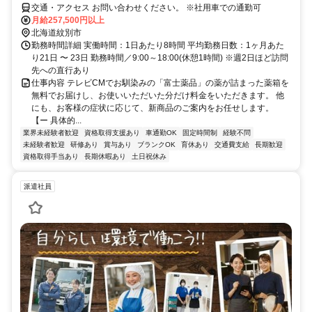
交通・アクセス お問い合わせください。 ※社用車での通勤可
月給257,500円以上
北海道紋別市
勤務時間詳細 実働時間：1日あたり8時間 平均勤務日数：1ヶ月あた
り21日 〜 23日 勤務時間／9:00～18:00(休憩1時間) ※週2日ほど訪問
先への直行あり
仕事内容 テレビCMでお馴染みの「富士薬品」の薬が詰まった薬箱を
無料でお届けし、お使いいただいた分だけ料金をいただきます。 他
にも、お客様の症状に応じて、新商品のご案内をお任せします。
【ー 具体的...
業界未経験者歓迎
資格取得支援あり
車通勤OK
固定時間制
経験不問
未経験者歓迎
研修あり
賞与あり
ブランクOK
育休あり
交通費支給
長期歓迎
資格取得手当あり
長期休暇あり
土日祝休み
派遣社員