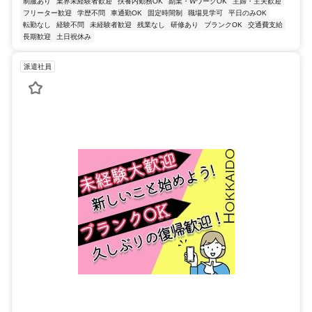
制服あり
業界未経験者歓迎
扶養内勤務OK
副業・WワークOK
主婦・主夫歓迎
フリーター歓迎
学歴不問
車通勤OK
固定時間制
職場見学可
平日のみOK
転勤なし
経験不問
未経験者歓迎
残業なし
研修あり
ブランクOK
交通費支給
長期歓迎
土日祝休み
派遣社員