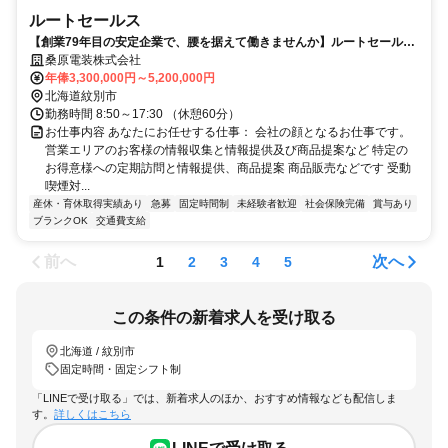
ルートセールス
【創業79年目の安定企業で、腰を据えて働きませんか】ルートセールス/
未経験OK/賞与あり/社会保険完備/紋別市
桑原電装株式会社
年俸3,300,000円～5,200,000円
北海道紋別市
勤務時間 8:50～17:30 （休憩60分）
お仕事内容 あなたにお任せする仕事： 会社の顔となるお仕事です。
営業エリアのお客様の情報収集と情報提供及び商品提案など 特定の
お得意様への定期訪問と情報提供、商品提案 商品販売などです 受動
喫煙対...
産休・育休取得実績あり
急募
固定時間制
未経験者歓迎
社会保険完備
賞与あり
ブランクOK
交通費支給
前へ
次へ
1
2
3
4
5
この条件の新着求人を受け取る
北海道 / 紋別市
固定時間・固定シフト制
「LINEで受け取る」では、新着求人のほか、おすすめ情報なども配信しま
す。
詳しくはこちら