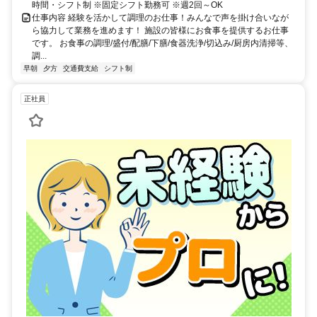
時間・シフト制 ※固定シフト勤務可 ※週2回～OK
仕事内容 経験を活かして調理のお仕事！みんなで声を掛け合いなが
ら協力して業務を進めます！ 施設の皆様にお食事を提供するお仕事
です。 お食事の調理/盛付/配膳/下膳/食器洗浄/切込み/厨房内清掃等、
調...
早朝
夕方
交通費支給
シフト制
正社員