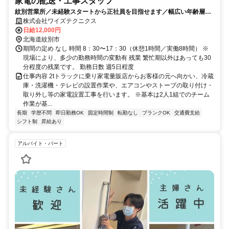
家電の配送・工事スタッフ
紋別営業所／未経験スタートから正社員を目指せます／幅広い年齢層が
活躍中
株式会社ワイズテクニクス
日給12,000円
北海道紋別市
期間の定め なし 時間 8：30〜17：30（休憩1時間／実働8時間） ※
現場により、多少の勤務時間の変動有 残業 繁忙期以外はあっても30
分程度の残業です。 勤務日数 週5日程度
仕事内容 2tトラックに乗り家電量販店からお客様の元へ向かい、冷蔵
庫・洗濯機・テレビの設置作業や、エアコンやストーブの取り付け・
取り外し等の家電設置工事を行います。 ※基本は2人1組でのチーム
作業が基...
長期
学歴不問
即日勤務OK
固定時間制
転勤なし
ブランクOK
交通費支給
シフト制
昇給あり
アルバイト・パート