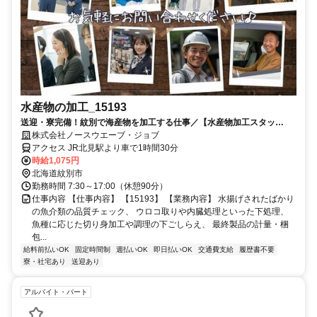
水産物の加工_15193
送迎・寮完備！紋別で海産物を加工する仕事／【水産物加工スタッ
フ】 通年雇用で安心収入◎
株式会社ノースウエーブ・ジョブ
アクセス JR北見駅より車で1時間30分
時給1,075円
北海道紋別市
勤務時間 7:30～17:00（休憩90分）
仕事内容 【仕事内容】 【15193】 【業務内容】 水揚げされたばかり
の魚介類の品質チェック、 ウロコ取りや内臓処理といった下処理、
魚種に応じた切り身加工や調理の下ごしらえ、 最終製品の計量・梱
包...
給料前払いOK
固定時間制
週払いOK
即日払いOK
交通費支給
履歴書不要
寮・社宅あり
送迎あり
アルバイト・パート