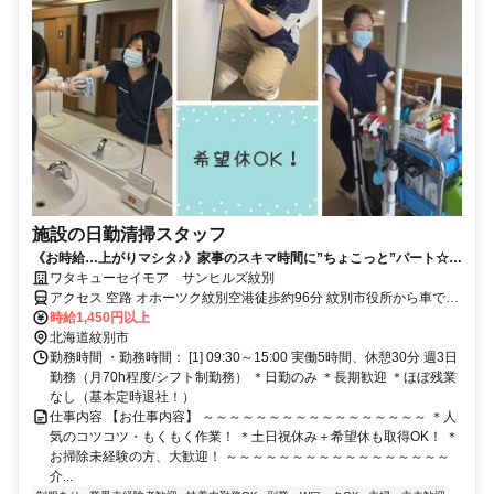
施設の日勤清掃スタッフ
《お時給…上がりマシタ♪》家事のスキマ時間に”ちょこっと”パート☆
彡 ＃土日祝休み＃未経験歓迎
ワタキューセイモア サンヒルズ紋別
アクセス 空路 オホーツク紋別空港徒歩約96分 紋別市役所から車で3
分！／車通勤OK（無料駐車場完備）
時給1,450円以上
北海道紋別市
勤務時間 ・勤務時間： [1] 09:30～15:00 実働5時間、休憩30分 週3日
勤務（月70h程度/シフト制勤務） ＊日勤のみ ＊長期歓迎 ＊ほぼ残業
なし（基本定時退社！）
仕事内容 【お仕事内容】 ～～～～～～～～～～～～～～～～～ ＊人
気のコツコツ・もくもく作業！ ＊土日祝休み＋希望休も取得OK！ ＊
お掃除未経験の方、大歓迎！ ～～～～～～～～～～～～～～～～～
介...