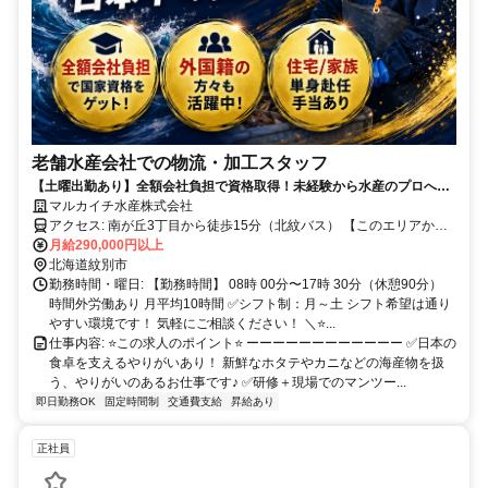
老舗水産会社での物流・加工スタッフ
【土曜出勤あり】全額会社負担で資格取得！未経験から水産のプロへ◎
創業50年の安定企業で、一生モノの技術を
マルカイチ水産株式会社
アクセス: 南が丘3丁目から徒歩15分（北紋バス） 【このエリアから
でも通勤できます】 北見市、旭川市
月給290,000円以上
北海道紋別市
勤務時間・曜日: 【勤務時間】 08時 00分〜17時 30分（休憩90分）
時間外労働あり 月平均10時間 ✅シフト制：月～土 シフト希望は通り
やすい環境です！ 気軽にご相談ください！ ＼⭐️...
仕事内容: ⭐️この求人のポイント⭐️ ーーーーーーーーーーーー ✅️日本の
食卓を支えるやりがいあり！ 新鮮なホタテやカニなどの海産物を扱
う、やりがいのあるお仕事です♪ ✅️研修＋現場でのマンツー...
即日勤務OK
固定時間制
交通費支給
昇給あり
正社員