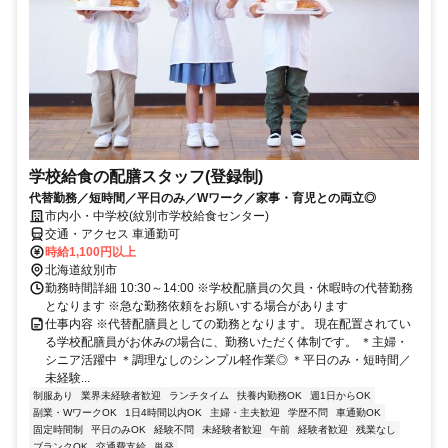
学校給食の配膳スタッフ(登録制)
代替勤務／短時間／平日のみ／Wワーク／家事・育児との両立◎
市内小・中学校(紋別市学校給食センター)
交通・アクセス 車通勤可
時給1,100円以上
北海道紋別市
勤務時間詳細 10:30～14:00 ※学校配膳員の欠員・休暇時の代替勤務
となります ※急な勤務依頼をお願いする場合があります
仕事内容 ※代替配膳員としての勤務となります。 現在配置されてい
る学校配膳員がお休みの場合に、勤務いただく体制です。 ＊主婦・
シニア活躍中 ＊調理なしのシンプル軽作業◎ ＊平日のみ・短時間／
未経験...
制服あり
業界未経験者歓迎
ランチタイム
扶養内勤務OK
週1日からOK
副業・WワークOK
1日4時間以内OK
主婦・主夫歓迎
学歴不問
車通勤OK
固定時間制
平日のみOK
経験不問
未経験者歓迎
午前
経験者歓迎
残業なし
ブランクOK
交通費支給
単発