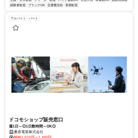
経験者歓迎
ブランクOK
交通費支給
長期歓迎
アルバイト・パート
ドコモショップ販売窓口
週1日～◎1日数時間～OK◎
桑原電装株式会社
時給1,075円～1,300円