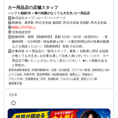
カー用品店の店舗スタッフ
＜シフト相談OK＞車の知識がなくても大丈夫♪カー用品店
株式会社オープンループパートナーズ
勤務地・最寄駅 JR石北本線 遠軽駅 JR石北本線 安国駅 JR石北本線
瀬戸瀬駅
時給1,250円以上
北海道紋別市
勤務時間・期間 【勤務時間】 昼勤 10:00～19:00（休憩60分） ・実
働8時間 ・1日4時間～時短勤務もOK！ ※週20時間以内の扶養内勤務
なども相談ください♪ 【勤務期間】 長期 入社日程...
仕事内容 カー用品店の「販売スタッフ」募集！ 自動車に関する知識
が無くても大丈夫♪ お仕事を通して自然と身に付いていくので、カー
用品店で働いたことがない方もご安心ください！ ★レジ経験がある
と即戦力...
業界未経験者歓迎
扶養内勤務OK
主婦・主夫歓迎
フリーター歓迎
給料前払いOK
シフト自由
学歴不問
固定時間制
未経験者歓迎
残業なし
研修あり
ブランクOK
交通費支給
日中
長期歓迎
フルタイム歓迎
固定シフト制
履歴書不要
正社員