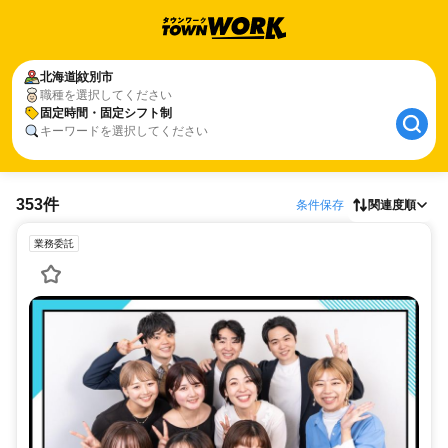
北海道
紋別市
職種を選択してください
固定時間・固定シフト制
キーワードを選択してください
353件
条件保存
関連度順
業務委託