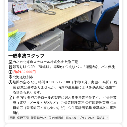
一般事務スタッフ
カネカ北海道スチロール株式会社 紋別工場
最寄り駅 ◇JR 「遠軽駅」 車59分 ◇北紋バス「渚滑5線」バス停徒歩
10分
月給182,000円
北海道紋別市
期間の定め なし 時間 8：30〜17：00（休憩60分／実働7.5時間） 残
業 残業は基本ありませんが、時期や生産量により多少残業が発生す
る場合もあります。
仕事内容 発泡スチロールの製造に関わる事務業務等です。 ◇受注業
務（電話・メール・FAXなど） ◇伝票処理業務 ◇在庫管理業務 ◇出
荷対応（業者対応・立ち会いなど） ◇生産計画業務 ※基本的に事務
所内...
長期
学歴不問
即日勤務OK
固定時間制
賞与あり
ブランクOK
昇給あり