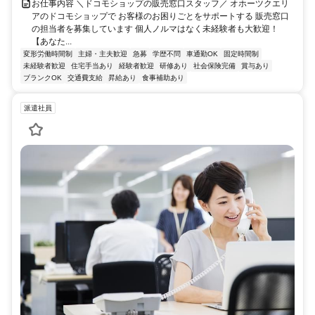
お仕事内容 ＼ドコモショップの販売窓口スタッフ／ オホーツクエリ
アのドコモショップで お客様のお困りごとをサポートする 販売窓口
の担当者を募集しています 個人ノルマはなく未経験者も大歓迎！
【あなた...
変形労働時間制
主婦・主夫歓迎
急募
学歴不問
車通勤OK
固定時間制
未経験者歓迎
住宅手当あり
経験者歓迎
研修あり
社会保険完備
賞与あり
ブランクOK
交通費支給
昇給あり
食事補助あり
派遣社員