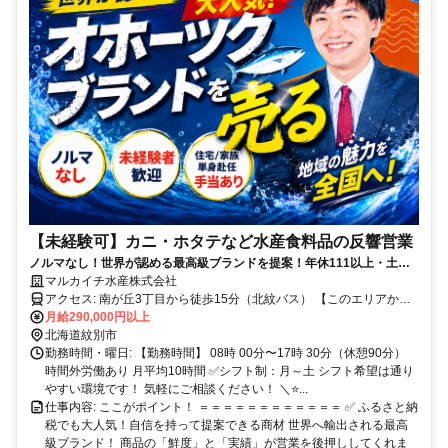
【未経験可】カニ・ホタテなど水産食料品の反響営業
ノルマなし！世界が認める最高級ブランドを提案！年休111以上・土曜
出勤あり／手当も充実です！
マルカイチ水産株式会社
アクセス: 南が丘3丁目から徒歩15分（北紋バス） 【このエリアから
でも通勤できます】 北見市、旭川市、名寄市
月給290,000円以上
北海道紋別市
勤務時間・曜日: 【勤務時間】 08時 00分〜17時 30分（休憩90分）
時間外労働あり 月平均10時間 ✅シフト制：月～土 シフト希望は通り
やすい環境です！ 気軽にご相談ください！ ＼⭐️...
仕事内容: ここがポイント！ ＝＝＝＝＝＝＝＝＝＝＝＝ ✅ ふるさと納
税でも大人気！自信を持って提案できる商材 世界へ輸出される最高
級ブランド！ 商品の「鮮度」と「実績」が営業を後押ししてくれま