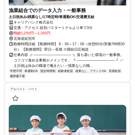
漁業組合でのデータ入力・一般事務
土日祝休み/残業なし/17時定時/車通勤OK/交通費支給
キャリアバンク株式会社
交通・アクセス 紋別バスターミナルより車で3分
時給1,250円～1,300円
北海道紋別市
勤務時間詳細 【勤務時間】 8：30～17：00（休憩60分/実働7時間30
分） 【勤務期間】 即日～長期 ※開始日応相談
仕事内容 ┏ ────────────── ┓ 落ち着いた環境の一般事務。
コツコツ進める事務がメインです。 ┗ ────────────── ┛ ✅
土日祝は休みの職場で働きたい ✅残業なしの職...
学歴不問
車通勤OK
固定時間制
経験者歓迎
残業なし
ブランクOK
長期歓迎
履歴書不要
アルバイト・パート