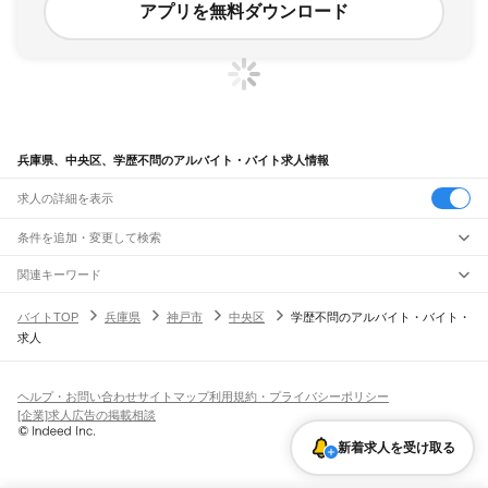
アプリを無料ダウンロード
兵庫県、中央区、学歴不問のアルバイト・バイト求人情報
求人の詳細を表示
条件を追加・変更して検索
市区町村を追加・変更
関連キーワード
兵庫県 神戸市 中央区 学歴不問 デイリー
兵庫県 神戸市 年齢不問学歴不問
兵庫県
駅を追加・変更
バイトTOP
兵庫県
神戸市
中央区
学歴不問のアルバイト・バイト・
兵庫県 神戸市 学歴不問 ラスイート
兵庫県 神戸市 学歴不問 障害者
兵庫県
すべて
求人
兵庫県 神戸市 中央区 年齢不問
神戸市
すべて
職種を追加・変更
JR神戸線(大阪～神戸)
東灘区
灘区
兵庫区
長田区
須磨区
垂水区
北区
中央区
西区
尼崎駅
立花駅
甲子園口駅
西宮駅
さくら夙川駅
芦屋駅
甲南山手駅
摂津本山駅
住吉駅
飲食・フードサービス
姫路市
尼崎市
明石市
西宮市
洲本市
芦屋市
伊丹市
相生市
豊岡市
加古川市
赤穂市
特徴を追加・変更
六甲道駅
摩耶駅
灘駅
三ノ宮駅
元町駅
神戸駅
飲食・フードサービス
すべて
ヘルプ・お問い合わせ
サイトマップ
利用規約・プライバシーポリシー
西脇市
宝塚市
三木市
高砂市
川西市
小野市
三田市
加西市
丹波篠山市
養父市
ホールスタッフ
キッチンスタッフ
皿洗い・洗い場
精肉・鮮魚加工
給食調理
人気
[企業]求人広告の掲載相談
JR神戸線(神戸～姫路)
丹波市
南あわじ市
朝来市
淡路市
宍粟市
加東市
たつの市
川辺郡
多可郡
加古郡
雇用形態を追加・変更
パン屋（ベーカリー）
フードカウンター販売員
バー（BAR）・バーテンダー
日払いOK
高校生歓迎
学生歓迎
深夜の仕事
髪型・髪色自由
ひげOK
ネイルOK
神戸駅
兵庫駅
新長田駅
鷹取駅
須磨海浜公園駅
須磨駅
塩屋駅
垂水駅
舞子駅
朝霧駅
神崎郡
揖保郡
赤穂郡
佐用郡
美方郡
新着求人を受け取る
飲食店補助（開店・閉店準備）
飲食店（店長・マネージャー）
ピアスOK
アルバイト・パート
履歴書不要
オープニングスタッフ
留学生・外国人活躍中
明石駅
西明石駅
大久保駅
魚住駅
土山駅
東加古川駅
加古川駅
宝殿駅
曽根駅
都道府県を変更
営業・販売
勤務期間
正社員
ひめじ別所駅
御着駅
東姫路駅
姫路駅
営業・販売
すべて
短期
契約社員
単発・1日OK
長期
期間限定（春夏冬休み等）