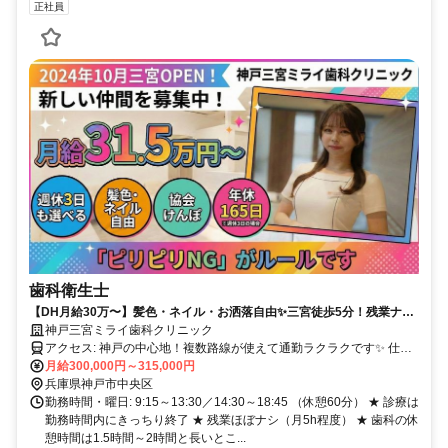
正社員
歯科衛生士
【DH月給30万〜】髪色・ネイル・お洒落自由✨三宮徒歩5分！残業ナシ
×朝礼・終礼ナシの「ピリピリNG」宣言✨人間関係の悩みを卒業できる
神戸三宮ミライ歯科クリニック
新しいクリニックです。
アクセス: 神戸の中心地！複数路線が使えて通勤ラクラクです✨ 仕事
終わりのショッピングやカフェ巡りにも最高の立地！ ・JR神戸線
月給300,000円～315,000円
「三ノ宮駅」より徒歩5分 ・阪急電鉄神戸線「神戸三宮駅」より徒歩
兵庫県神戸市中央区
5分 ・阪神電鉄本線「神戸三宮駅」より徒歩5分 ・Osaka Metro（地
勤務時間・曜日: 9:15～13:30／14:30～18:45 （休憩60分） ★ 診療は
下鉄）西神・山手線「三宮駅」より徒歩5分 ・Osaka Metro（地下
勤務時間内にきっちり終了 ★ 残業ほぼナシ（月5h程度） ★ 歯科の休
鉄）海岸線「三宮・花時計前駅」より徒歩5分 ・神戸新交通ポートア
憩時間は1.5時間～2時間と長いとこ...