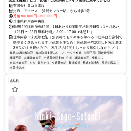
完全未経験デビュー応援！分業体制でメイン業務に集中できる◎
有限会社ヨコタ電設
交通・アクセス 「貿易センター駅」から徒歩1分
月給300,000円～600,000円
兵庫県神戸市中央区
勤務時間詳細 実働時間：1日あたり8時間 平均勤務日数：1ヶ月あた
り21日 〜 23日 勤務時間／ 8:00～17:00（休憩1h）
仕事内容 ✅未経験歓迎｜無資格でもスキルを学べる ✅仕事は分業制で
効率良く進められます ✅残業も少なめ｜月残業平均20h以下 完全週休
2日制の土日祝休みで、 私生活の時間もしっかり確保しながら メリ...
業界未経験者歓迎
資格取得支援あり
フリーター歓迎
学歴不問
固定時間制
経験不問
未経験者歓迎
交通費全額支給
午前
経験者歓迎
残業なし
有資格者歓迎
夕方
賞与あり
交通費支給
長期歓迎
駅近5分以内
長期休暇あり
土日祝休み
正社員