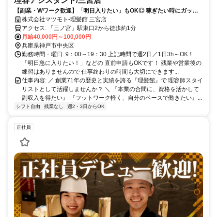
理容アシスタント/三宮店
【副業・Wワーク歓迎】「明日入りたい」もOK◎ 稼ぎたい時にガッツ
リ稼ぐ！子育て後の本格復帰も大歓迎！週2日～OK
株式会社マツモト-理髪館 三宮店
アクセス: 「三ノ宮」駅東口2から徒歩約1分
月給40,000円～100,000円
兵庫県神戸市中央区
勤務時間・曜日: 9：00～19：30 上記時間で週2日／1日3h～OK！
「明日急に入りたい！」などの 直前申請もOKです！ 残業や営業後の
練習はありませんので 仕事終わりの時間も大切にできます...
仕事内容: ／ 創業71年の歴史と実績を誇る『理髪館』で 理容師スタイ
リストとして活躍しませんか？ ＼ 『本業の合間に、資格を活かして
副収入を得たい』 『フットワーク軽く、自分のペースで働きたい』...
シフト自由
残業なし
週2・3日からOK
正社員