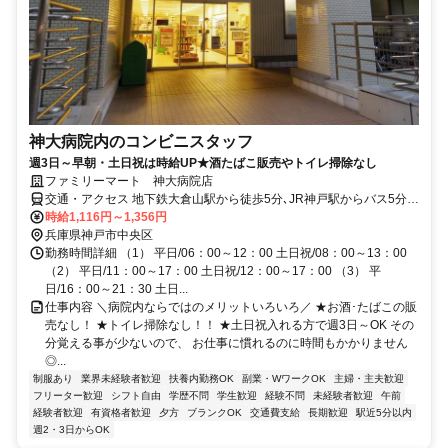
神大病院内のコンビニスタッフ
週3日～早朝・土日祝は時給UP★酒たばこ販売やトイレ掃除なし
ファミリーマート 神大病院店
交通・アクセス 地下鉄大倉山駅から徒歩5分､JR神戸駅からバス5分、
市バス9・110・112系統「大学病院前」からスグ
時給1,116円～1,356円
兵庫県神戸市中央区
勤務時間詳細 （1） 平日/06：00～12：00 土日祝/08：00～13：00
（2） 平日/11：00～17：00 土日祝/12：00～17：00 （3） 平
日/16：00～21：30 土日...
仕事内容 ＼病院内ならではのメリットいろいろ／ ★お酒･たばこの販
売なし！ ★トイレ掃除なし！！ ★土日祝入れる方で週3日～OK その
分覚える事が少ないので、 お仕事に慣れるのに時間もかかりません
◎...
制服あり
業界未経験者歓迎
扶養内勤務OK
副業・WワークOK
主婦・主夫歓迎
フリーター歓迎
シフト自由
学歴不問
学生歓迎
経験不問
未経験者歓迎
午前
経験者歓迎
有資格者歓迎
夕方
ブランクOK
交通費支給
長期歓迎
駅近5分以内
週2・3日からOK