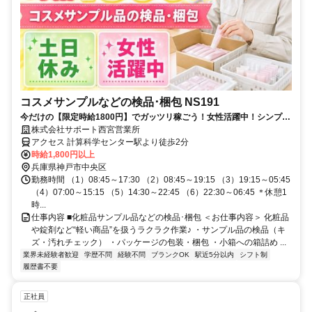
コスメサンプルなどの検品･梱包 NS191
今だけの【限定時給1800円】でガッツリ稼ごう！女性活躍中！シンプル
作業♪＜土曜・日曜休み＞
株式会社サポート西宮営業所
アクセス 計算科学センター駅より徒歩2分
時給1,800円以上
兵庫県神戸市中央区
勤務時間 （1）08:45～17:30 （2）08:45～19:15 （3）19:15～05:45
（4）07:00～15:15 （5）14:30～22:45 （6）22:30～06:45 ＊休憩1
時...
仕事内容 ■化粧品サンプル品などの検品･梱包 ＜お仕事内容＞ 化粧品
や錠剤など“軽い商品”を扱うラクラク作業♪ ・サンプル品の検品（キ
ズ・汚れチェック） ・パッケージの包装・梱包 ・小箱への箱詰め ...
業界未経験者歓迎
学歴不問
経験不問
ブランクOK
駅近5分以内
シフト制
履歴書不要
正社員