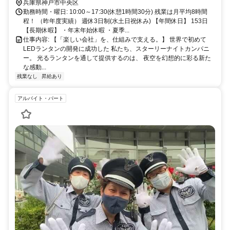
兵庫県神戸市中央区
勤務時間・曜日: 10:00～17:30(休憩1時間30分) 残業は月平均8時間
程！ （昨年度実績） 週休3日制(水土日祝休み) 【年間休日】 153日
【長期休暇】 ・年末年始休暇 ・夏季...
仕事内容: 【「楽しい会社」を、仕組みで支える。】 世界で初めて
LEDランタンの開発に成功した 私たち、スターリーナイトカンパニ
ー。 光るランタンを通して提供するのは、 夜空を幻想的に彩る新た
な感動...
残業なし
昇給あり
アルバイト・パート