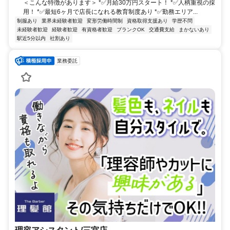
＜こんな特徴があります＞ *✅月給30万円スタート！ *✅人柄重視の採
用！ *✅最短6ヶ月で店長になれる教育制度あり *✅勤務エリア...
制服あり
業界未経験者歓迎
変形労働時間制
資格取得支援あり
学歴不問
未経験者歓迎
経験者歓迎
有資格者歓迎
ブランクOK
交通費支給
まかないあり
駅近5分以内
社割あり
業務委託