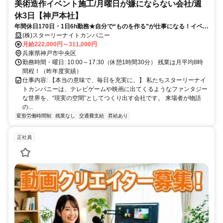
美術造作イベント施工/月曜日が嫌にならない会社/週
休3日【神戸本社】
年間休日170日・1日6h勤務★自分で“ものを作る”が仕事になる！イベン
ト造作の施工スタッフ募集
(株)スターリーナイトカンパニー
月給222,000円～311,000円
兵庫県神戸市中央区
勤務時間・曜日: 10:00～17:30（休憩1時間30分） 残業は月平均8時
間程！（昨年度実績）
仕事内容: 【本当の意味で、毎日を充実に。】 私たちスターリーナイ
トカンパニーは、テレビゲームや映画に出てくるようなファンタジー
な世界を、“現実の空間”としてつくり出す会社です。 来場者が物語
の...
変形労働時間制
残業なし
交通費支給
昇給あり
正社員