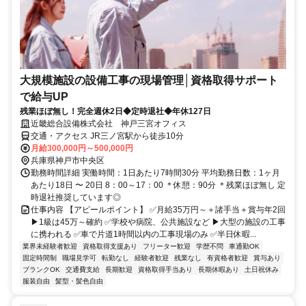
大規模施設の設備工事の現場管理│資格取得サポート
で給与UP
残業ほぼ無し！完全週休2日◆定時退社◆年休127日
近畿総合設備株式会社 神戸三宮オフィス
交通・アクセス JR三ノ宮駅から徒歩10分
月給300,000円～500,000円
兵庫県神戸市中央区
勤務時間詳細 実働時間：1日あたり7時間30分 平均勤務日数：1ヶ月
あたり18日 〜 20日 8：00～17：00 ＊休憩：90分 ＊残業ほぼ無し 定
時退社推奨しています◎
仕事内容 【アピールポイント】 ✅月給35万円～＋諸手当＋賞与年2回
▶1級は45万～確約 ✅学校や病院、公共施設など ▶大型の施設の工事
に携われる ✅車で片道1時間以内の工事現場のみ ✅半日休暇...
業界未経験者歓迎
資格取得支援あり
フリーター歓迎
学歴不問
車通勤OK
固定時間制
職場見学可
転勤なし
経験者歓迎
残業なし
有資格者歓迎
賞与あり
ブランクOK
交通費支給
長期歓迎
資格取得手当あり
長期休暇あり
土日祝休み
服装自由
髪型・髪色自由