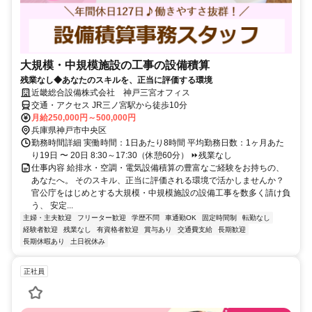
大規模・中規模施設の工事の設備積算
残業なし◆あなたのスキルを、正当に評価する環境
近畿総合設備株式会社 神戸三宮オフィス
交通・アクセス JR三ノ宮駅から徒歩10分
月給250,000円～500,000円
兵庫県神戸市中央区
勤務時間詳細 実働時間：1日あたり8時間 平均勤務日数：1ヶ月あた
り19日 〜 20日 8:30～17:30（休憩60分） ⏩残業なし
仕事内容 給排水・空調・電気設備積算の豊富なご経験をお持ちの、
あなたへ。 そのスキル、正当に評価される環境で活かしませんか？
官公庁をはじめとする大規模・中規模施設の設備工事を数多く請け負
う、 安定...
主婦・主夫歓迎
フリーター歓迎
学歴不問
車通勤OK
固定時間制
転勤なし
経験者歓迎
残業なし
有資格者歓迎
賞与あり
交通費支給
長期歓迎
長期休暇あり
土日祝休み
正社員