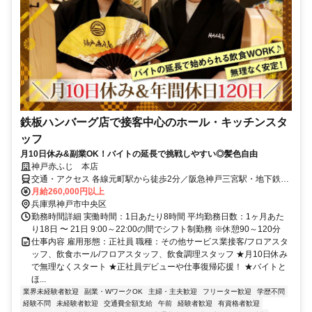
鉄板ハンバーグ店で接客中心のホール・キッチンスタ
ッフ
月10日休み&副業OK！バイトの延長で挑戦しやすい◎髪色自由
神戸赤ふじ 本店
交通・アクセス 各線元町駅から徒歩2分／阪急神戸三宮駅・地下鉄三
宮駅・JR三ノ宮駅から徒歩約7分
月給260,000円以上
兵庫県神戸市中央区
勤務時間詳細 実働時間：1日あたり8時間 平均勤務日数：1ヶ月あた
り18日 〜 21日 9:00～22:00の間でシフト制勤務 ※休憩90～120分
仕事内容 雇用形態：正社員 職種：その他サービス業接客/フロアスタ
ッフ、飲食ホール/フロアスタッフ、飲食調理スタッフ ★月10日休み
で無理なくスタート ★正社員デビューや仕事復帰応援！ ★バイトと
ほ...
業界未経験者歓迎
副業・WワークOK
主婦・主夫歓迎
フリーター歓迎
学歴不問
経験不問
未経験者歓迎
交通費全額支給
午前
経験者歓迎
有資格者歓迎