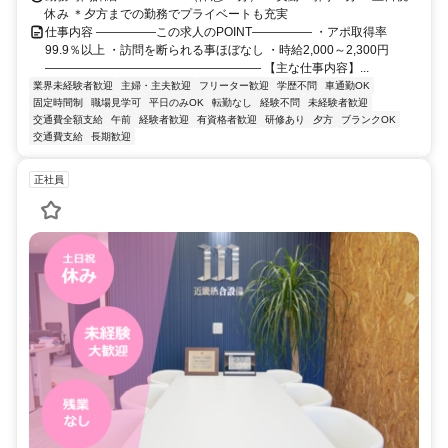
休み ＊夕方までの勤務でプライベートも充実
仕事内容 ―――――この求人のPOINT――――― ・アポ取得率
99.9％以上 ・訪問を断られる事ほぼなし ・時給2,000～2,300円
―――――――――――――――――― 【主な仕事内容】...
業界未経験者歓迎
主婦・主夫歓迎
フリーター歓迎
学歴不問
車通勤OK
固定時間制
職場見学可
平日のみOK
転勤なし
経験不問
未経験者歓迎
交通費全額支給
午前
経験者歓迎
有資格者歓迎
研修あり
夕方
ブランクOK
交通費支給
長期歓迎
正社員