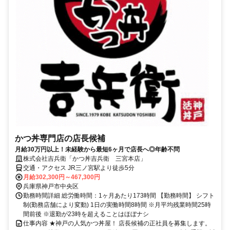
かつ丼専門店の店長候補
月給30万円以上！未経験から最短6ヶ月で店長へ◎年齢不問
株式会社吉兵衛「かつ丼吉兵衛 三宮本店」
交通・アクセス JR三ノ宮駅より徒歩5分
月給302,300円～467,300円
兵庫県神戸市中央区
勤務時間詳細 総労働時間：1ヶ月あたり173時間 【勤務時間】 シフト
制(勤務店舗により変動) 1日の実働時間8時間 ※月平均残業時間25時
間前後 ※退勤が23時を超えることはほぼナシ
仕事内容 ★神戸の人気かつ丼屋！ 店長候補の正社員を募集します。