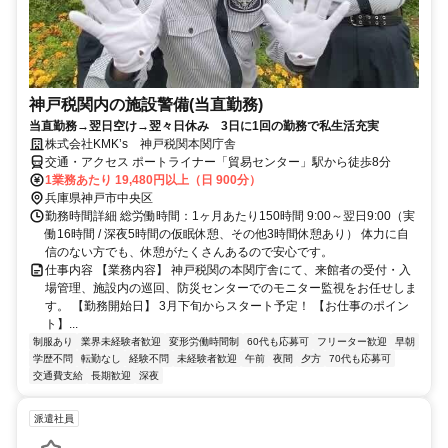
神戸税関内の施設警備(当直勤務)
当直勤務→翌日空け→翌々日休み 3日に1回の勤務で私生活充実
株式会社KMK’s 神戸税関本関庁舎
交通・アクセス ポートライナー「貿易センター」駅から徒歩8分
1業務あたり 19,480円以上（日 900分）
兵庫県神戸市中央区
勤務時間詳細 総労働時間：1ヶ月あたり150時間 9:00～翌日9:00（実
働16時間 / 深夜5時間の仮眠休憩、その他3時間休憩あり） 体力に自
信のない方でも、休憩がたくさんあるので安心です。
仕事内容 【業務内容】 神戸税関の本関庁舎にて、来館者の受付・入
場管理、施設内の巡回、防災センターでのモニター監視をお任せしま
す。 【勤務開始日】 3月下旬からスタート予定！ 【お仕事のポイン
ト】...
制服あり
業界未経験者歓迎
変形労働時間制
60代も応募可
フリーター歓迎
早朝
学歴不問
転勤なし
経験不問
未経験者歓迎
午前
夜間
夕方
70代も応募可
交通費支給
長期歓迎
深夜
派遣社員