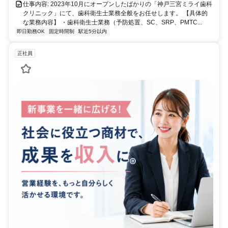
イランド線「三宮駅」より徒歩5分
仕事内容: 2023年10月にオープンしたばかりの「神戸三宮ミライ歯科
クリニック」にて、歯科衛生士業務全般をお任せします。 【具体的
な業務内容】 ・歯科衛生士業務（予防処置、SC、SRP、PMTC...
即日勤務OK
固定時間制
駅近5分以内
正社員