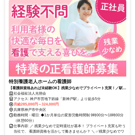
特別養護老人ホームの看護師
【看護師資格あれば未経験OK】残業少なめでプライベート充実！／駅徒
歩5分で通勤ラクラク／住宅手当等など待遇充実
社会福祉法人光朔会
アクセス: 神戸市営地下鉄線「新神戸駅」より徒歩5分
月給285,000円～324,000円
兵庫県神戸市中央区
勤務時間・曜日: ◆1か月単位の変形労働時間制 9時00分〜18時00分
（休憩60分）
仕事内容: ／ 残業少なめで定時退社が基本！ プライベート充実も叶う
当社で、 看護師資格を活かして働きませんか？ ＼ ✅残業少なめでワ