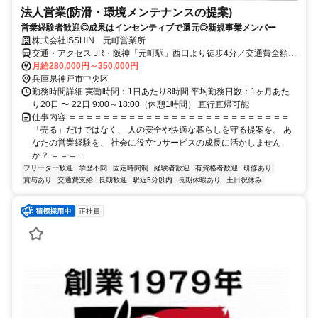
法人営業(防滑・環境メンテナンスの提案)
営業経験者歓迎◎成果はインセンティブで還元◎新規事業メンバー
株式会社ISSHIN 元町営業所
交通・アクセス JR・阪神「元町駅」西口より徒歩4分／交通費全額支
給
月給280,000円～350,000円
兵庫県神戸市中央区
勤務時間詳細 実働時間：1日あたり8時間 平均勤務日数：1ヶ月あた
り20日 〜 22日 9:00～18:00（休憩1時間） 直行直帰可能
仕事内容 ＝＝＝＝＝＝＝＝＝＝＝＝＝＝＝＝＝＝＝＝＝＝＝＝＝＝
「売る」だけではなく、 人の安全や快適な暮らしを守る提案を。 あ
なたの営業経験を、 社会に役立つサービスの成長に活かしません
か？ ＝＝＝...
フリーター歓迎
学歴不問
固定時間制
経験者歓迎
有資格者歓迎
研修あり
賞与あり
交通費支給
長期歓迎
駅近5分以内
長期休暇あり
土日祝休み
正社員