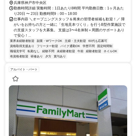
兵庫県神戸市中央区
勤務時間詳細 実働時間：1日あたり8時間 平均勤務日数：1ヶ月あた
り20日 〜 23日 勤務時間9：00～18:00
仕事内容 ＼オープニングスタッフ＆将来の管理者候補も歓迎！／ 障
がいをお持ちの方と一緒に「生地見本づくり」を行うB型作業施設で
の支援スタッフを大募集。 支援は3〜4名体制＋周囲のサポートあり
で安心！...
業界未経験者歓迎
副業・WワークOK
主婦・主夫歓迎
60代も応募可
資格取得支援あり
フリーター歓迎
バイク通勤OK
学歴不問
固定時間制
職場見学可
転勤なし
経験不問
未経験者歓迎
午前
経験者歓迎
ネイルOK
有資格者歓迎
研修あり
夕方
賞与あり
アルバイト・パート