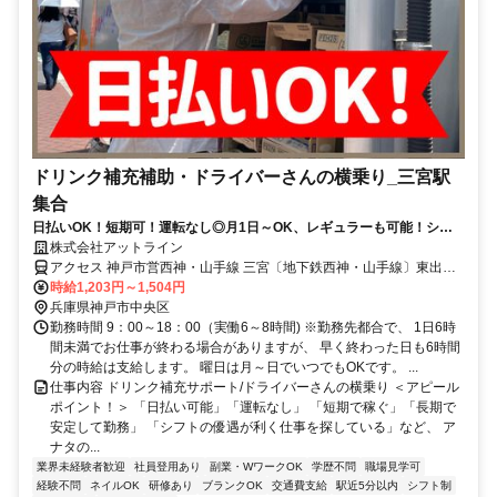
ドリンク補充補助・ドライバーさんの横乗り_三宮駅
集合
日払いOK！短期可！運転なし◎月1日～OK、レギュラーも可能！シフ
トの自由度◎サポート業務で高時給
株式会社アットライン
アクセス 神戸市営西神・山手線 三宮〔地下鉄西神・山手線〕東出口1
徒歩約2分、神戸高速鉄道東西線 神戸三宮〔阪急線〕東口徒歩約4
時給1,203円～1,504円
分、神戸高速鉄道東西線 神戸三宮〔阪急線〕東口徒歩約4分 三宮駅ス
兵庫県神戸市中央区
グ（集合場所） ※現地集合＆現地解散OK！
勤務時間 9：00～18：00（実働6～8時間) ※勤務先都合で、 1日6時
間未満でお仕事が終わる場合がありますが、 早く終わった日も6時間
分の時給は支給します。 曜日は月～日でいつでもOKです。 ...
仕事内容 ドリンク補充サポート/ドライバーさんの横乗り ＜アピール
ポイント！＞ 「日払い可能」「運転なし」 「短期で稼ぐ」「長期で
安定して勤務」 「シフトの優遇が利く仕事を探している」など、 ア
ナタの...
業界未経験者歓迎
社員登用あり
副業・WワークOK
学歴不問
職場見学可
経験不問
ネイルOK
研修あり
ブランクOK
交通費支給
駅近5分以内
シフト制