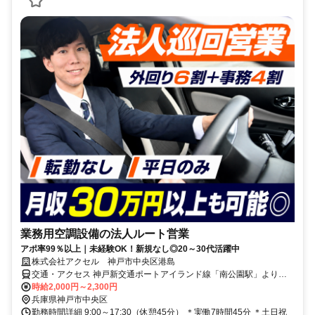
業務用空調設備の法人ルート営業
アポ率99％以上｜未経験OK！新規なし◎20～30代活躍中
株式会社アクセル 神戸市中央区港島
交通・アクセス 神戸新交通ポートアイランド線「南公園駅」より徒
歩12分
時給2,000円～2,300円
兵庫県神戸市中央区
勤務時間詳細 9:00～17:30（休憩45分） ＊実働7時間45分 ＊土日祝