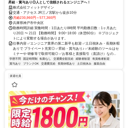
昇給・賞与あり◎人として信頼されるエンジニアへ！
株式会社フィットデザイン
交通・アクセス JR三ノ宮駅から徒歩10分
月給230,960円～577,360円
兵庫県神戸市中央区
勤務時間詳細 実働時間：1日あたり8時間 平均勤務日数：1ヶ月あた
り20日 〜 21日 【勤務時間】 9:00~18:00（休憩60分） ※プロジェク
トにより変動する場合があります。
仕事内容 ✅エンジニア業界の第二新卒も歓迎 ✅土日祝休み・長期休暇
ありで プライベート充実◎ ✅昇給・賞与あり♪ ✅未経験のツールはセ
ミナーや 研修等で取得可能◎ ✅お客様と直接取引（直請け）なの...
学歴不問
固定時間制
転勤なし
交通費全額支給
経験者歓迎
有資格者歓迎
賞与あり
ブランクOK
交通費支給
長期休暇あり
土日祝休み
服装自由
派遣社員