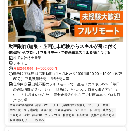
動画制作(編集・企画)_未経験からスキルが身に付く
未経験からプロへ！フルリモートで動画編集スキルを身につける
株式会社将士産業
フルリモート
月給200,000円～500,000円
勤務時間詳細 総労働時間：1ヶ月あたり160時間 10:00～19:00（休憩
60分） 平均残業時間：月5時間未満
仕事内容 💻出社不要のフルリモートで一生モノのスキルを✨ 「毎日
の通勤時間が煩わしい」 「場所にとらわれない自由な働き方がした
い」 とお考えのあなた！ 完全未経験から在宅で動画編集のプロを目
指せる環...
業界未経験者歓迎
副業・WワークOK
資格取得支援あり
フリーター歓迎
学歴不問
固定時間制
経験不問
未経験者歓迎
フルリモート
午前
残業なし
研修あり
夕方
在宅OK
ブランクOK
育休あり
長期歓迎
資格取得手当あり
長期休暇あり
土日祝休み