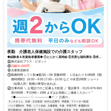
夜勤 介護老人保健施設での介護スタッフ
◆経験者＆有資格者優遇◆ ①とにかく高時給 ②充実な福利厚生 ③求人
数が豊富 だから現役の介護士から「+ホップ」が選ばれています！
株式会社プラス・ピボット
日給31,000円
兵庫県尼崎市
勤務時間 シフト制 ■週2回～OK 実働時間： １日あたり 8.0時間 【勤
務時間例】 16:00～9:00 17:00～10:00 など ※休憩2時間 ショート
（短期入所）勤務の希望があれば...
仕事内容 ＼ お電話でのご応募も大歓迎 ／ 電話番号：0120-979-983
受付時間：平日9時～18時 まずはお気軽にご連絡ください✨ °
+◆──────･◇･──────◆+° ／ 介護の...
ランチタイム
主婦・主夫歓迎
60代も応募可
準夜勤
フリーター歓迎
バイク通勤OK
早朝
シフト自由
大量募集
午後
学歴不問
車通勤OK
即日勤務OK
職場見学可
平日のみOK
交通費全額支給
午前
経験者歓迎