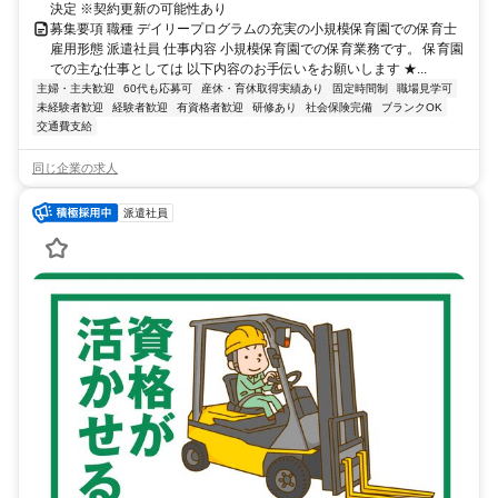
決定 ※契約更新の可能性あり
募集要項 職種 デイリープログラムの充実の小規模保育園での保育士
雇用形態 派遣社員 仕事内容 小規模保育園での保育業務です。 保育園
での主な仕事としては 以下内容のお手伝いをお願いします ★...
主婦・主夫歓迎
60代も応募可
産休・育休取得実績あり
固定時間制
職場見学可
未経験者歓迎
経験者歓迎
有資格者歓迎
研修あり
社会保険完備
ブランクOK
交通費支給
同じ企業の求人
派遣社員