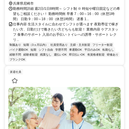
兵庫県尼崎市
勤務時間詳細 週2日/1日8時間～ シフト制 ※ 時短や曜日固定などの希
望もご相談ください！ 勤務時間例 早番 7：00～16：00（休憩1時
間） 日勤 9：00～18：00（休憩1時間） 遅番 1...
仕事内容 生活スタイルに合わせてシフトが選べます 夜勤専従で稼ぎ
たい方、日勤だけで働きたい方どちらも歓迎！ 業務内容 ケアスタッ
フ 食事のサポート 入浴のお手伝い トイレへの誘導・サポート レク
リ...
制服あり
短期（3ヵ月以内）
社員登用あり
主婦・主夫歓迎
フリーター歓迎
バイク通勤OK
短期
シフト自由
学歴不問
車通勤OK
平日のみOK
転勤なし
経験不問
経験者歓迎
残業なし
週払いOK
即日払いOK
有資格者歓迎
研修あり
ブランクOK
派遣社員