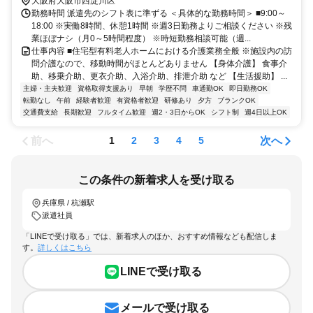
最寄駅】阪神本線「千船」駅より徒歩7分
大阪府大阪市西淀川区
勤務時間 派遣先のシフト表に準ずる ＜具体的な勤務時間＞ ■9:00～
18:00 ※実働8時間、休憩1時間 ※週3日勤務よりご相談ください ※残
業ほぼナシ（月0～5時間程度） ※時短勤務相談可能（週...
仕事内容 ■住宅型有料老人ホームにおける介護業務全般 ※施設内の訪
問介護なので、移動時間がほとんどありません 【身体介護】 食事介
助、移乗介助、更衣介助、入浴介助、排泄介助 など 【生活援助】 ...
主婦・主夫歓迎
資格取得支援あり
早朝
学歴不問
車通勤OK
即日勤務OK
転勤なし
午前
経験者歓迎
有資格者歓迎
研修あり
夕方
ブランクOK
交通費支給
長期歓迎
フルタイム歓迎
週2・3日からOK
シフト制
週4日以上OK
前へ
次へ
1
2
3
4
5
この条件の新着求人を受け取る
兵庫県 / 杭瀬駅
派遣社員
「LINEで受け取る」では、新着求人のほか、おすすめ情報なども配信しま
す。
詳しくはこちら
LINEで受け取る
メールで受け取る