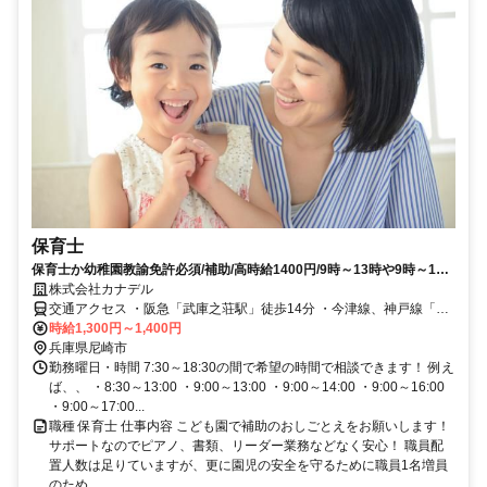
保育士
保育士か幼稚園教諭免許必須/補助/高時給1400円/9時～13時や9時～17
時など選べる/週3日から
株式会社カナデル
交通アクセス ・阪急「武庫之荘駅」徒歩14分 ・今津線、神戸線「西
宮北口駅」自転車で15分 ・「JR尼崎駅」からバス28分乗車～「武庫
時給1,300円～1,400円
庄」下車より徒歩9分 ※バイク自転車通勤可、車通勤相談可能です
兵庫県尼崎市
勤務曜日・時間 7:30～18:30の間で希望の時間で相談できます！ 例え
ば、、 ・8:30～13:00 ・9:00～13:00 ・9:00～14:00 ・9:00～16:00
・9:00～17:00...
職種 保育士 仕事内容 こども園で補助のおしごとえをお願いします！
サポートなのでピアノ、書類、リーダー業務などなく安心！ 職員配
置人数は足りていますが、更に園児の安全を守るために職員1名増員
のため...