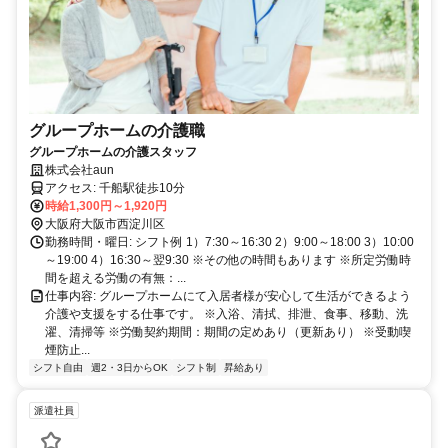
グループホームの介護職
グループホームの介護スタッフ
株式会社aun
アクセス: 千船駅徒歩10分
時給1,300円～1,920円
大阪府大阪市西淀川区
勤務時間・曜日: シフト例 1）7:30～16:30 2）9:00～18:00 3）10:00
～19:00 4）16:30～翌9:30 ※その他の時間もあります ※所定労働時
間を超える労働の有無：...
仕事内容: グループホームにて入居者様が安心して生活ができるよう
介護や支援をする仕事です。 ※入浴、清拭、排泄、食事、移動、洗
濯、清掃等 ※労働契約期間：期間の定めあり（更新あり） ※受動喫
煙防止...
シフト自由
週2・3日からOK
シフト制
昇給あり
派遣社員