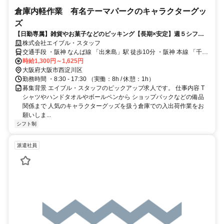
倉庫内軽作業 有名テーマパークのキャラクターグッ
ズ
【日勤専属】雑貨やお菓子などのピッキング【長期×安定】週５シフト
で安定収入21万円以上
株式会社エイブル・スタッフ
交通手段 ・阪神 なんば線 「出来島」駅 徒歩10分 ・阪神 本線 「千
船」駅 徒歩14分 ・大阪シティバス「佃６丁目」停留所 徒歩4分 ◎交
時給1,300円～1,625円
通費全額支給！ ◎自転車・バイク通勤OK！ ※車通勤相談OK! 【最寄
大阪府大阪市西淀川区
り駅】 ・阪神なんば線「出来島駅」
勤務時間 ・8:30 - 17:30 （実働：8h / 休憩：1h）
募集背景 エイブル・スタッフのピックアップ求人です。 仕事内容 T
シャツやハンドタオルやボールペンから ショップバックなどの備品
関係まで 人気のキャラクターグッズを扱う倉庫での入出荷作業をお
願いしま...
シフト制
派遣社員