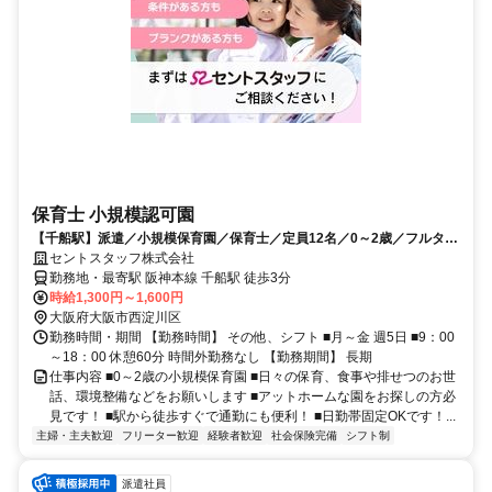
保育士 小規模認可園
【千船駅】派遣／小規模保育園／保育士／定員12名／0～2歳／フルタイ
ム／日勤帯
セントスタッフ株式会社
勤務地・最寄駅 阪神本線 千船駅 徒歩3分
時給1,300円～1,600円
大阪府大阪市西淀川区
勤務時間・期間 【勤務時間】 その他、シフト ■月～金 週5日 ■9：00
～18：00 休憩60分 時間外勤務なし 【勤務期間】 長期
仕事内容 ■0～2歳の小規模保育園 ■日々の保育、食事や排せつのお世
話、環境整備などをお願いします ■アットホームな園をお探しの方必
見です！ ■駅から徒歩すぐで通勤にも便利！ ■日勤帯固定OKです！...
主婦・主夫歓迎
フリーター歓迎
経験者歓迎
社会保険完備
シフト制
派遣社員