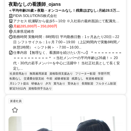
夜勤なしの看護師_ojans
＜平均年齢26歳＞夜勤・オンコールなし！残業ほぼなし♪月給28.5万円
～・昇給年2回・賞与年2回★初年度は賞与年3回★20代・30代の若手メ
FIDIA SOLUTIONS株式会社
ンバーが中心に活躍中！当社正社員として安定して働ける好環境◎
アクセス 杭瀬駅から徒歩5～10分 ※入社前の最終面談にて配属先を
決定致します。
月給285,000円～350,000円
兵庫県尼崎市
勤務時間 実働時間：8時間/日 平均勤務日数：1ヶ月あたり20日～22
日 シフトサイクル：1ヶ月 7:00～19:00 （上記時間内で実働8時間／
休憩1時間） ＜シフト例＞ ・7:00～16:00...
仕事内容 【無理なく、看護師を続けたい方へ♪】 ＊＝＝＝＝＝＝＝＝
＝＝＝＝＝＝＝＝＝＝＊ ＜当社メンバーの平均年齢は26歳！＞ 20
代・30代の若手メンバーを中心に活躍中！ 当社正社員として長く安
定し...
社員登用あり
無期雇用派遣
資格取得支援あり
フリーター歓迎
学歴不問
転勤なし
交通費全額支給
午前
経験者歓迎
残業なし
有資格者歓迎
月1シフト提出
研修あり
夕方
賞与あり
育休あり
長期歓迎
フルタイム歓迎
駅近5分以内
資格取得手当あり
派遣社員