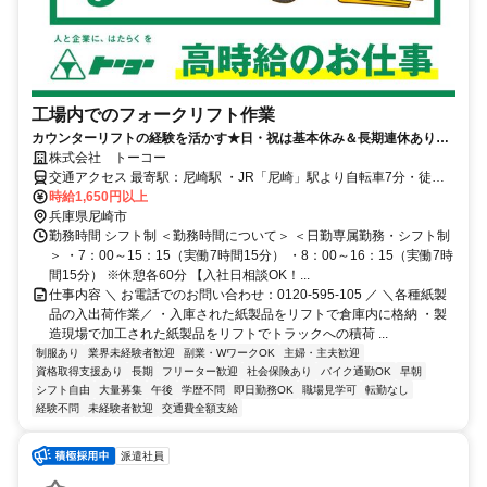
工場内でのフォークリフト作業
カウンターリフトの経験を活かす★日・祝は基本休み＆長期連休ありの
日勤専属◎履歴書不要・WEB面接対応で応募ラクラク♪20代～40代男性
株式会社 トーコー
活躍中！
交通アクセス 最寄駅：尼崎駅 ・JR「尼崎」駅より自転車7分・徒歩
25分 ・阪神「杭瀬」駅より自転車7分・徒歩25分 ※自転車通勤OK、
時給1,650円以上
バイク応相談 ※交通費全額支給（規定有り）
兵庫県尼崎市
勤務時間 シフト制 ＜勤務時間について＞ ＜日勤専属勤務・シフト制
＞ ・7：00～15：15（実働7時間15分） ・8：00～16：15（実働7時
間15分） ※休憩各60分 【入社日相談OK！...
仕事内容 ＼ お電話でのお問い合わせ：0120-595-105 ／ ＼各種紙製
品の入出荷作業／ ・入庫された紙製品をリフトで倉庫内に格納 ・製
造現場で加工された紙製品をリフトでトラックへの積荷 ...
制服あり
業界未経験者歓迎
副業・WワークOK
主婦・主夫歓迎
資格取得支援あり
長期
フリーター歓迎
社会保険あり
バイク通勤OK
早朝
シフト自由
大量募集
午後
学歴不問
即日勤務OK
職場見学可
転勤なし
経験不問
未経験者歓迎
交通費全額支給
派遣社員