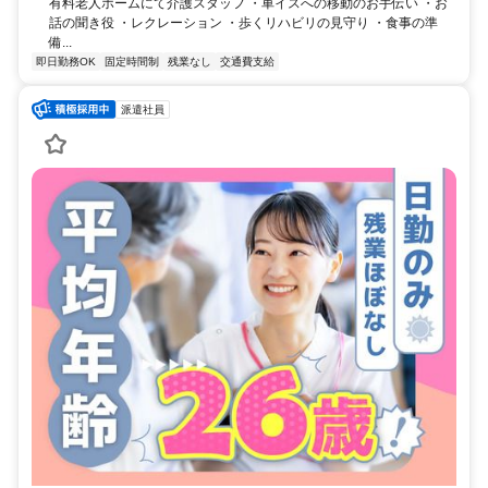
有料老人ホームにて介護スタッフ ・車イスへの移動のお手伝い ・お
話の聞き役 ・レクレーション ・歩くリハビリの見守り ・食事の準
備...
即日勤務OK
固定時間制
残業なし
交通費支給
派遣社員