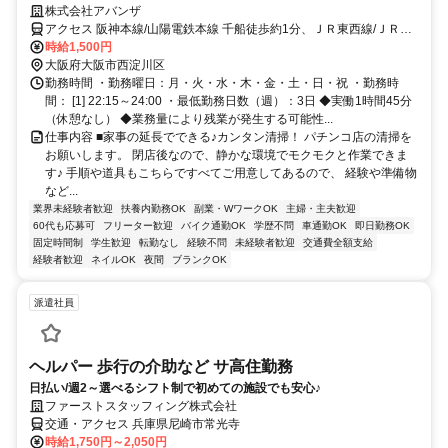
験不要！60代まで活躍中
株式会社アバンザ
アクセス 阪神本線/山陽電鉄本線 千船徒歩約1分、ＪＲ東西線/ＪＲ片
町線〔学研都市線〕 御幣島7a口徒歩約15分、阪神なんば線/近鉄奈良
時給1,500円
線 出来島徒歩約15分 「御幣島駅から徒歩約9分」 ＊車・バイク・自
大阪府大阪市西淀川区
転車通勤OK
勤務時間 ・勤務曜日：月・火・水・木・金・土・日・祝 ・勤務時
間： [1] 22:15～24:00 ・最低勤務日数（週）：3日 ◆実働1時間45分
（休憩なし） ◆業務量により残業が発生する可能性...
仕事内容 ■家事の延長でできる♪カンタン清掃！ パチンコ店の清掃を
お願いします。 閉店後なので、静かな環境でモクモクと作業できま
す♪ 手順や道具もこちらですべてご用意してあるので、 経験や準備物
など...
業界未経験者歓迎
扶養内勤務OK
副業・WワークOK
主婦・主夫歓迎
60代も応募可
フリーター歓迎
バイク通勤OK
学歴不問
車通勤OK
即日勤務OK
固定時間制
学生歓迎
転勤なし
経験不問
未経験者歓迎
交通費全額支給
経験者歓迎
ネイルOK
夜間
ブランクOK
派遣社員
ヘルパー 歩行の介助など サ高住勤務
日払い/週2～選べるシフト制で初めての施設でも安心♪
ファーストスタッフィング株式会社
交通・アクセス 兵庫県尼崎市常光寺
時給1,750円～2,050円