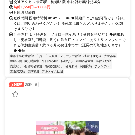
交通アクセス 最寄駅：杭瀬駅 阪神本線杭瀬駅徒歩6分
時給1,550円～1,600円
兵庫県尼崎市
勤務時間 固定時間制 08:45～17:00 ◆開始日はご相談可能です！詳し
くはお問い合わせください！ ※残業はほとんどありません。※休憩
は４５分です。
仕事内容 １７時終業！フォロー体制あり！受付業務など！ ◆制服あ
り・更衣室利用可能！近くに飲食店・コンビニあり！リフレッシュで
きる休憩室完備！約２ヶ月のお仕事です（延長の可能性あります）！
◆ ◆病...
業界未経験者歓迎
主婦・主夫歓迎
フリーター歓迎
社会保険あり
大量募集
学歴不問
固定時間制
平日のみOK
転勤なし
未経験者歓迎
経験者歓迎
残業なし
有資格者歓迎
職種変更なし
研修あり
制服貸与
ブランクOK
交通費支給
長期歓迎
フルタイム歓迎
派遣社員