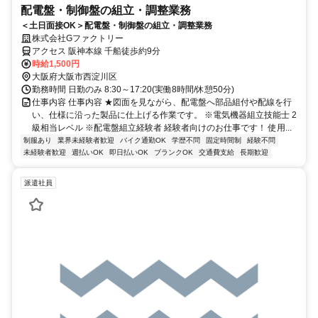
配電盤・制御盤の組立・調整業務
＜土日面接OK＞配電盤・制御盤の組立・調整業務
株式会社Gファクトリー
アクセス 阪神本線 千船徒歩約9分
時給1,500円
大阪府大阪市西淀川区
勤務時間 日勤のみ 8:30～17:20(実働8時間/休憩50分)
仕事内容 仕事内容 ★図面を見ながら、配電盤へ部品組付や配線を行
い、仕様に沿った製品に仕上げる作業です。 ※電気機器組立技能士 2
級相当レベル ※配電盤組立経験者 経験者向けのお仕事です！ 使用...
制服あり
業界未経験者歓迎
バイク通勤OK
学歴不問
固定時間制
経験不問
未経験者歓迎
週払いOK
即日払いOK
ブランクOK
交通費支給
長期歓迎
派遣社員