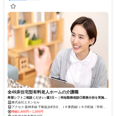
全49床住宅型有料老人ホームの介護職
希望シフトご相談ください♪週3日～｜時短勤務相談◎業務分担を実施し
ているから残業ほぼナシ｜車通勤可能
株式会社エタンセル
アクセス 阪神本線 千船徒歩約5分、ＪＲ東西線/ＪＲ片町線〔学研都
市線〕 御幣島7a口徒歩約11分、阪神本線 杭瀬徒歩約15分 【勤務地
時給1,400円～1,500円