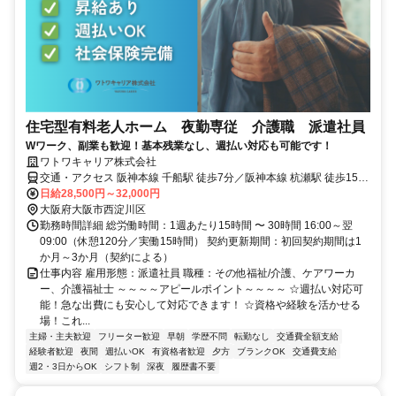
住宅型有料老人ホーム 夜勤専従 介護職 派遣社員
Wワーク、副業も歓迎！基本残業なし、週払い対応も可能です！
ワトワキャリア株式会社
交通・アクセス 阪神本線 千船駅 徒歩7分／阪神本線 杭瀬駅 徒歩15分
／JR東西線 御幣島駅 徒歩16分
日給28,500円～32,000円
大阪府大阪市西淀川区
勤務時間詳細 総労働時間：1週あたり15時間 〜 30時間 16:00～翌
09:00（休憩120分／実働15時間） 契約更新期間：初回契約期間は1
か月～3か月（契約による）
仕事内容 雇用形態：派遣社員 職種：その他福祉/介護、ケアワーカ
ー、介護福祉士 ～～～～アピールポイント～～～～ ☆週払い対応可
能！急な出費にも安心して対応できます！ ☆資格や経験を活かせる
場！これ...
主婦・主夫歓迎
フリーター歓迎
早朝
学歴不問
転勤なし
交通費全額支給
経験者歓迎
夜間
週払いOK
有資格者歓迎
夕方
ブランクOK
交通費支給
週2・3日からOK
シフト制
深夜
履歴書不要