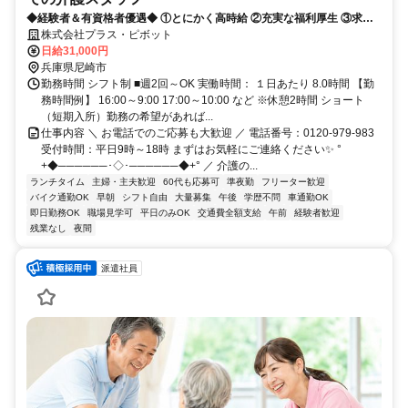
◆経験者＆有資格者優遇◆ ①とにかく高時給 ②充実な福利厚生 ③求人
数が豊富 だから現役の介護士から「+ホップ」が選ばれています！
株式会社プラス・ピボット
日給31,000円
兵庫県尼崎市
勤務時間 シフト制 ■週2回～OK 実働時間： １日あたり 8.0時間 【勤
務時間例】 16:00～9:00 17:00～10:00 など ※休憩2時間 ショート
（短期入所）勤務の希望があれば...
仕事内容 ＼ お電話でのご応募も大歓迎 ／ 電話番号：0120-979-983
受付時間：平日9時～18時 まずはお気軽にご連絡ください✨ °
+◆──────･◇･──────◆+° ／ 介護の...
ランチタイム
主婦・主夫歓迎
60代も応募可
準夜勤
フリーター歓迎
バイク通勤OK
早朝
シフト自由
大量募集
午後
学歴不問
車通勤OK
即日勤務OK
職場見学可
平日のみOK
交通費全額支給
午前
経験者歓迎
残業なし
夜間
派遣社員