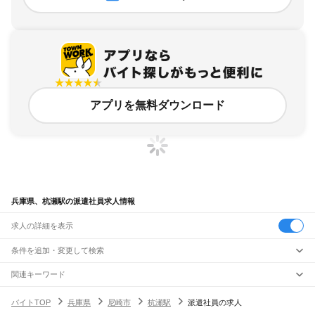
アプリを無料ダウンロード
兵庫県、杭瀬駅の派遣社員求人情報
求人の詳細を表示
条件を追加・変更して検索
市区町村を追加・変更
関連キーワード
完全在宅ワーク 全国
シール貼り 在宅
現在地周辺
ガチャガチャ
犬カフェ
兵庫県
駅を追加・変更
バイトTOP
兵庫県
尼崎市
杭瀬駅
派遣社員の求人
兵庫県
すべて