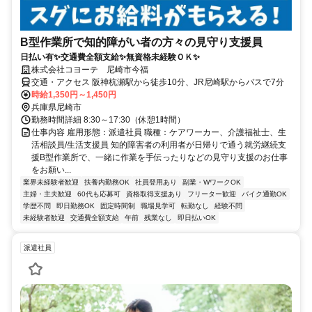
B型作業所で知的障がい者の方々の見守り支援員
日払い有✨交通費全額支給✨無資格未経験ＯＫ✨
株式会社コヨーテ 尼崎市今福
交通・アクセス 阪神杭瀬駅から徒歩10分、JR尼崎駅からバスで7分
時給1,350円～1,450円
兵庫県尼崎市
勤務時間詳細 8:30～17:30（休憩1時間）
仕事内容 雇用形態：派遣社員 職種：ケアワーカー、介護福祉士、生
活相談員/生活支援員 知的障害者の利用者が日帰りで通う就労継続支
援B型作業所で、一緒に作業を手伝ったりなどの見守り支援のお仕事
をお願い...
業界未経験者歓迎
扶養内勤務OK
社員登用あり
副業・WワークOK
主婦・主夫歓迎
60代も応募可
資格取得支援あり
フリーター歓迎
バイク通勤OK
学歴不問
即日勤務OK
固定時間制
職場見学可
転勤なし
経験不問
未経験者歓迎
交通費全額支給
午前
残業なし
即日払いOK
派遣社員