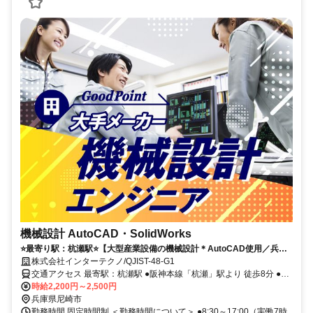
機械設計 AutoCAD・SolidWorks
⭐️最寄り駅：杭瀬駅⭐️【大型産業設備の機械設計＊AutoCAD使用／兵庫
県尼崎市】最高時給2500円！嬉しい土日祝休み♪ 年2回の賞与制度あり
株式会社インターテクノ/QJIST-48-G1
交通アクセス 最寄駅：杭瀬駅 ●阪神本線「杭瀬」駅より 徒歩8分 ●阪
神本線「千船」駅より 徒歩15分 ●JR東海道本線「尼崎」駅よりバス
時給2,200円～2,500円
「杭瀬団地」下車 徒歩8分 ＜自転車・バイク通勤OKです！＞
兵庫県尼崎市
勤務時間 固定時間制 ＜勤務時間について＞ ●8:30～17:00（実働7時