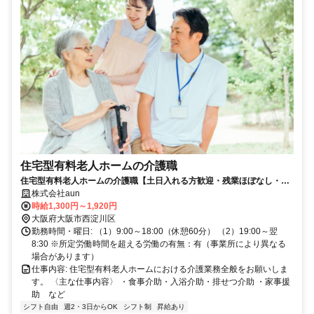
住宅型有料老人ホームの介護職
住宅型有料老人ホームの介護職【土日入れる方歓迎・残業ほぼなし・駅
チカ・週1日～OK・制服貸与・ブランクOK】
株式会社aun
時給1,300円～1,920円
大阪府大阪市西淀川区
勤務時間・曜日: （1）9:00～18:00（休憩60分） （2）19:00～翌
8:30 ※所定労働時間を超える労働の有無：有（事業所により異なる
場合があります）
仕事内容: 住宅型有料老人ホームにおける介護業務全般をお願いしま
す。 〈主な仕事内容〉 ・食事介助・入浴介助・排せつ介助 ・家事援
助 など
シフト自由
週2・3日からOK
シフト制
昇給あり