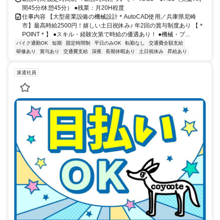
間45分/休憩45分） ●残業：月20H程度
仕事内容 【大型産業設備の機械設計＊AutoCAD使用／兵庫県尼崎
市】最高時給2500円！嬉しい土日祝休み♪ 年2回の賞与制度あり 【＊
POINT＊】 ●スキル・経験次第で時給の優遇あり！ ●機械・プ...
バイク通勤OK
短期
固定時間制
平日のみOK
転勤なし
交通費全額支給
研修あり
賞与あり
交通費支給
深夜
長期休暇あり
土日祝休み
昇給あり
派遣社員