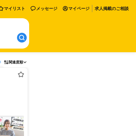
マイリスト
メッセージ
マイページ
求人掲載のご相談
存
関連度順