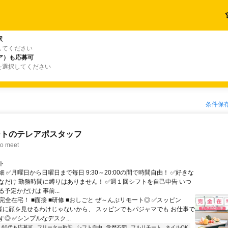
駅
してください
ア）も応募可
を選択してください
条件保
ートのテレアポスタッフ
o meet
ト
 ✅月曜日から日曜日まで毎日 9:30～20:00の間で時間自由！ ✅好きな
なだけ 勤務時間に縛りはありません！ ✅週１回シフトを自己申告 いつ
予定かだけは 事前...
完全在宅！ ■面接 ■研修 ■おしごと ぜ～んぶリモート◎ ✅スッピン
客様に顔を見せるわけじゃないから、 スッピンでもパジャマでも お仕事で
◎ ✅シンプルなデスク...
60代も応募可
フリーター歓迎
シフト自由
学歴不問
フルリモート
ネイルOK