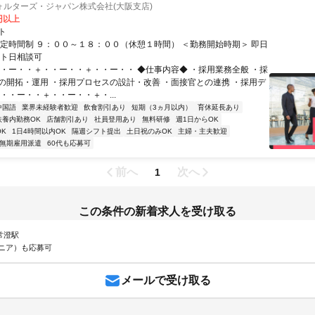
ォルターズ・ジャパン株式会社(大阪支店)
0円以上
ト
固定時間制 ９：００～１８：００（休憩１時間） ＜勤務開始時期＞ 即日
ート日相談可
・・ー・・＋・・ー・・＋・・ー・・ ◆仕事内容◆ ・採用業務全般 ・採
の開拓・運用 ・採用プロセスの設計・改善 ・面接官との連携 ・採用デ
・・ー・・＋・・ー・・＋・...
中国語
業界未経験者歓迎
飲食割引あり
短期（3ヵ月以内）
育休延長あり
扶養内勤務OK
店舗割引あり
社員登用あり
無料研修
週1日からOK
K
1日4時間以内OK
隔週シフト提出
土日祝のみOK
主婦・主夫歓迎
無期雇用派遣
60代も応募可
前へ
次へ
1
この条件の新着求人を受け取る
 常澄駅
シニア）も応募可
メールで受け取る