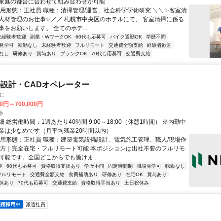
家庭の都合に合わせて組み合わせが可能
雇用形態：正社員 職種：清掃管理/運営、社会科学学術研究 ＼＼✨客室清
人材管理のお仕事✨／／ 札幌市中央区のホテルにて、 客室清掃に係る
をお願いします。 全てのホテ...
未経験者歓迎
副業・WワークOK
60代も応募可
バイク通勤OK
学歴不問
見学可
転勤なし
未経験者歓迎
フルリモート
交通費全額支給
経験者歓迎
なし
研修あり
賞与あり
ブランクOK
70代も応募可
交通費支給
設計・CADオペレーター
C
00円～700,000円
ト
 総労働時間：1週あたり40時間 9:00～18:00（休憩1時間） ※内勤中
業は少なめです（月平均残業20時間以内）
雇用形態：正社員 職種：建築電気設備設計、電気施工管理、職人/現場作
き方｜完全在宅・フルリモート可能 本ポジションは出社不要のフルリモ
可能です。全国どこからでも働けま...
迎
60代も応募可
資格取得支援あり
学歴不問
固定時間制
職場見学可
転勤なし
フルリモート
交通費全額支給
食費補助あり
研修あり
在宅OK
賞与あり
休あり
70代も応募可
交通費支給
資格取得手当あり
土日祝休み
派遣社員