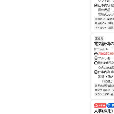
シフト制、
仕事内容 
掃の現場・
管理のお仕事
制服あり
業界
車通勤OK
職場
ネイルOK
残業
正社員
電気設備の
株式会社NLTE
月給250,0
フルリモー
勤務時間詳細
心のため残
仕事内容 
業員 ▼働
ート勤務が
業界未経験者歓
住宅手当あり
ブランクOK
育
人事(採用)