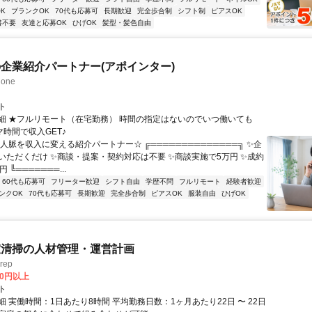
K
ブランクOK
70代も応募可
長期歓迎
完全歩合制
シフト制
ピアスOK
書不要
友達と応募OK
ひげOK
髪型・髪色自由
企業紹介パートナー(アポインター)
one
ト
細 ★フルリモート（在宅勤務） 時間の指定はないのでいつ働いても
マ時間で収入GET♪
人脈を収入に変える紹介パートナー☆ ╔══════════════╗ ✨企
いただくだけ ✨商談・提案・契約対応は不要 ✨商談実施で5万円 ✨成約
 ╚═══════...
60代も応募可
フリーター歓迎
シフト自由
学歴不問
フルリモート
経験者歓迎
ンクOK
70代も応募可
長期歓迎
完全歩合制
ピアスOK
服装自由
ひげOK
室清掃の人材管理・運営計画
rep
00円以上
ト
 実働時間：1日あたり8時間 平均勤務日数：1ヶ月あたり22日 〜 22日