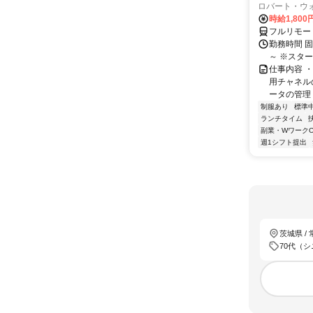
ロバート・ウ
時給1,80
フルリモー
勤務時間 
～ ※スタ
仕事内容 
用チャネル
ータの管理 
制服あり
標準
ランチタイム
副業・WワークO
週1シフト提出
茨城県 /
70代（