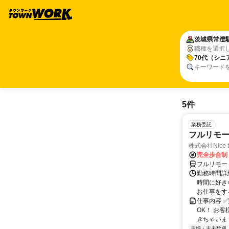
茨城県
常澄
職種を選択
70代（シニ
キーワード
5件
業務委託
フルリモ
株式会社Nice t
完全歩合制
フルリモー
勤務時間詳細
時間に好き
お仕事をする
仕事内容 ✅
OK！ お
きちゃいます
主婦・主夫歓迎