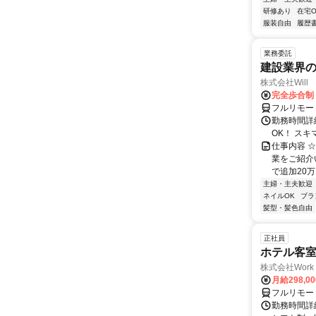
研修あり
在宅O
服装自由
履歴
業務委託
建設業界の
株式会社Will 
完全歩合制
フルリモー
勤務時間詳
OK！ スキ
仕事内容 ☆
業をご紹介
で追加20万円
主婦・主夫歓迎
ネイルOK
ブラ
髪型・髪色自由
正社員
ホテル客
株式会社Work 
月給298,0
フルリモー
勤務時間詳細