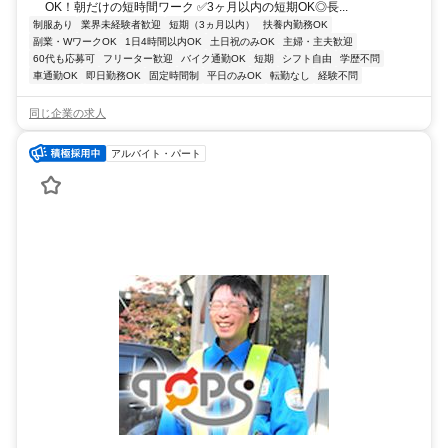
OK！朝だけの短時間ワーク ✅3ヶ月以内の短期OK◎長...
制服あり
業界未経験者歓迎
短期（3ヵ月以内）
扶養内勤務OK
副業・WワークOK
1日4時間以内OK
土日祝のみOK
主婦・主夫歓迎
60代も応募可
フリーター歓迎
バイク通勤OK
短期
シフト自由
学歴不問
車通勤OK
即日勤務OK
固定時間制
平日のみOK
転勤なし
経験不問
同じ企業の求人
アルバイト・パート