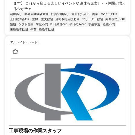
ます】 これから迎える楽しいイベントや連休も充実♪ ＞＞仲間が増え
る今がチャ...
制服あり
業界未経験者歓迎
社員登用あり
週1日からOK
副業・WワークOK
土日祝のみOK
主婦・主夫歓迎
資格取得支援あり
フリーター歓迎
給料前払いOK
短期
シフト自由
学歴不問
即日勤務OK
平日のみOK
学生歓迎
経験不問
未経験者歓迎
午前
経験者歓迎
アルバイト・パート
工事現場の作業スタッフ