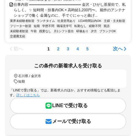
仕事内容 ═══════════════════ 金沢・ひがし茶屋街で、私
らしく。 ✨ 短時間・扶養内OK × 高時給1,200円〜。 能作のアンテナ
ショップで働く 金属なのに、手でぐにゃっと曲げ...
業界未経験者歓迎
ランチタイム
社員登用あり
1日4時間以内OK
主婦・主夫歓迎
フリーター歓迎
短期
学歴不問
職場見学可
転勤なし
経験不問
英語
未経験者歓迎
午前
残業なし
月1シフト提出
研修あり
夕方
ブランクOK
交通費支給
前へ
次へ
1
2
3
4
5
この条件の新着求人を受け取る
石川県 / 金沢市
短期
「LINEで受け取る」では、新着求人のほか、おすすめ情報なども配信しま
す。
詳しくはこちら
LINEで受け取る
メールで受け取る