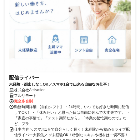
配信ライバー
未経験・顔出しなしOK／スマホ1台で出来る自由なお仕事！
株式会社Activation
フルリモート
完全歩合制
勤務時間詳細 【自由シフト】 ・24時間、いつでも好きな時間に配信
してOK！ ・「休みたい」と思った日は自由に休んで大丈夫です。 ・
「家庭の事情で」「テスト期間だから」「本業の繁忙期なので」な
ど、プラ...
仕事内容 ＼スマホ1台で自分らしく輝く！未経験から始めるライブ配
信ライバー大募集／ ✅未経験OK！特別なスキルや機材は一切不要！