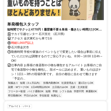
単発梱包スタッフ
短時間でサクッと4770円！履歴書不要＆単発・働きたい時間だけOK◎
主要駅から送迎あり◎
サカイ引越センター 石川支社 (石川県)
アクセス 金沢東ICから車で1分
時給1,060円以上
石川県金沢市
勤務時間 学校や家族のイベントなどで変更したい場合は事前に伝え
ていただければ調整するのでご安心下さいね。 8:00～18:00 1日4h～
OK!
仕事内容 お客様の食器類や小物を梱包するアルバイト お客様のご自
宅で食器類や小物を梱包し、段ボールに詰めます。 重いものほぼナ
シ！1日1～3件の現場作業です。 自分の都合に合わせて働けます
「予定の...
制服あり
短期（3ヵ月以内）
扶養内勤務OK
社員登用あり
週1日からOK
副業・WワークOK
1日4時間以内OK
土日祝のみOK
主婦・主夫歓迎
フリーター歓迎
バイク通勤OK
短期
早朝
シフト自由
学歴不問
車通勤OK
即日勤務OK
平日のみOK
学生歓迎
転勤なし
アルバイト・パート