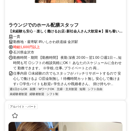
ラウンジでのホール配膳スタッフ
【未経験も安心・楽しく働けるお店♪新社会人さん大歓迎★】落ち着いた
環境で気軽に安心して働けるお店
一貴
勤務地・最寄駅 IRいしかわ鉄道線 金沢駅
時給1,600円以上
石川県金沢市
勤務時間・期間 【勤務時間】 夜勤 深夜 20:00～翌1:00 ◎週1日～､短
時間も可 ◎シフトの相談気軽にOK！ あなたのスケジュールに合わせ
て 勤務できます。 ※学校､仕事､プライベートとの 両...
仕事内容 ◎未経験の方でもスタッフが バッチリサポートするので 安
心して働けるよ ◎罰金制無し！待機時間カット無し 安心して働けま
す♪ ◎学生バイトも歓迎♪ 学生さんや既婚者さん、 掛け持ちや...
週1日からOK
副業・WワークOK
主婦・主夫歓迎
短期
シフト自由
未経験者歓迎
経験者歓迎
シフト制
アルバイト・パート