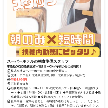
スーパーホテルの朝食準備スタッフ
車通勤OK(交通費支給)✅週2日～OK✅午前のみの短時間！
株式会社スーパーホテルPremier金沢駅東口
交通・アクセス 北陸鉄道浅野川線「北鉄金沢駅」徒歩7分
時給1,060円
石川県金沢市
勤務時間詳細 5：30～11：00の間でのシフト制 ◆朝5：30勤務スタ
ート ◆１日４時間～OK・週2日～OK！ ◆平日勤務できる方歓迎 ◆勤
務時間の相談も可能 ◆残業ほぼなし！ ⭐シフトは希望を...
仕事内容 「家事もあるし、長時間の通勤はちょっと…。」 だからこ
そ、 "近隣で、朝だけ無理なく働ける仕事" を探していませんか？ ス