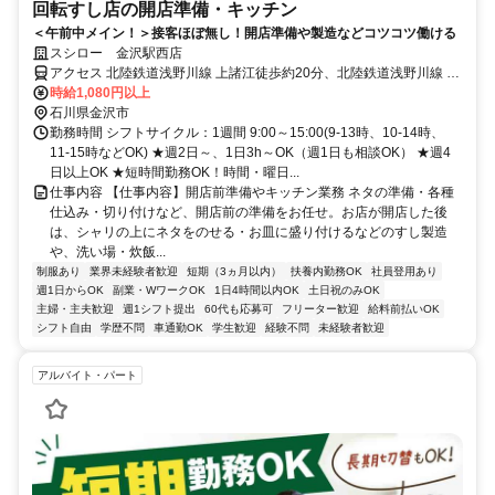
回転すし店の開店準備・キッチン
＜午前中メイン！＞接客ほぼ無し！開店準備や製造などコツコツ働ける
スシロー 金沢駅西店
アクセス 北陸鉄道浅野川線 上諸江徒歩約20分、北陸鉄道浅野川線 磯
部（石川県）徒歩約22分、ＩＲいしかわ鉄道線/ハピラインふくい 金
時給1,080円以上
沢金沢港口(西口)徒歩約23分
石川県金沢市
勤務時間 シフトサイクル：1週間 9:00～15:00(9-13時、10-14時、
11-15時などOK) ★週2日～、1日3h～OK（週1日も相談OK） ★週4
日以上OK ★短時間勤務OK！時間・曜日...
仕事内容 【仕事内容】開店前準備やキッチン業務 ネタの準備・各種
仕込み・切り付けなど、開店前の準備をお任せ。お店が開店した後
は、シャリの上にネタをのせる・お皿に盛り付けるなどのすし製造
や、洗い場・炊飯...
制服あり
業界未経験者歓迎
短期（3ヵ月以内）
扶養内勤務OK
社員登用あり
週1日からOK
副業・WワークOK
1日4時間以内OK
土日祝のみOK
主婦・主夫歓迎
週1シフト提出
60代も応募可
フリーター歓迎
給料前払いOK
シフト自由
学歴不問
車通勤OK
学生歓迎
経験不問
未経験者歓迎
アルバイト・パート