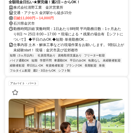
全額現金日払い★寮完備！週2日～からOK！
株式会社清野工業 金沢営業所
交通・アクセス 金沢駅から徒歩15分
日給11,000円～14,000円
石川県金沢市
勤務時間詳細 実働時間：1日あたり8時間 平均勤務日数：1ヶ月あた
り8日 〜 25日 8:00～17:00 ＊現場による ＊残業の場合有 【シフトに
ついて】 ◆平日のみOK ◆短期･単発勤務OK ...
仕事内容 土木・解体工事などの現場作業をお願いします。 9割以上が
未経験start！ 現場：金沢市及び近郊都市
短期（3ヵ月以内）
社員登用あり
資格取得支援あり
フリーター歓迎
バイク通勤OK
短期
学歴不問
車通勤OK
平日のみOK
転勤なし
未経験者歓迎
経験者歓迎
即日払いOK
有資格者歓迎
ブランクOK
長期歓迎
単発
フルタイム歓迎
週2・3日からOK
シフト制
アルバイト・パート