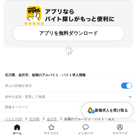
アプリを無料ダウンロード
石川県、金沢市、短期のアルバイト・バイト求人情報
求人の詳細を表示
条件を追加・変更して検索
市区町村を追加・変更
関連キーワード
新着求人を受け取る
完全在宅ワーク 全国
シール貼り 在宅
現在地周辺
ガチャガチャ
犬カフェ
石川県
駅を追加・変更
バイトTOP
石川県
金沢市
短期のアルバイト・バイト・求人
石川県
すべて
金沢市
七尾市
小松市
輪島市
珠洲市
加賀市
羽咋市
かほく市
白山市
能美市
職種を追加・変更
JR北陸本線(米原～金沢)
野々市市
能美郡
石川郡
河北郡
羽咋郡
鹿島郡
鳳珠郡
ホーム
マイリスト
メッセージ
マイページ
大聖寺駅
加賀温泉駅
動橋駅
粟津駅
小松駅
明峰駅
能美根上駅
小舞子駅
美川駅
飲食・フードサービス
ヘルプ・お問い合わせ
サイトマップ
利用規約・プライバシーポリシー