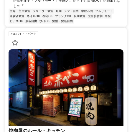
✅完全在宅・フルリモート！全国どこからでも参加OK！ ✅顔出しな
しの「...
主婦・主夫歓迎
フリーター歓迎
短期
シフト自由
学歴不問
フルリモート
経験者歓迎
ネイルOK
在宅OK
ブランクOK
長期歓迎
完全歩合制
単発
ピアスOK
服装自由
ひげOK
髪型・髪色自由
アルバイト・パート
焼肉屋のホール・キッチン