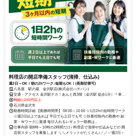
料理店の開店準備スタッフ(清掃、仕込み)
週2日～OK！朝の2hワーク♪短期もOK！(長期切替可)
八兆屋 駅の蔵 金沢駅店(株式会社ハチバン)
交通・アクセス 金沢駅ナカ！あんと西3階（金沢駅 徒歩1分）＊車通
勤OK
時給1,200円以上
石川県金沢市
勤務時間詳細 【勤務時間帯】 08:00～10:00 ☆1日2hの短時間ワーク
☆週2日以上であれば 平日でも土日でも可 ☆扶養控除内の勤務や 副
業・Ｗワークに最適 毎日入れるレギュラー勤務は...
仕事内容 朝8時～10時の2時間だけ♪ 料理店で清掃や仕込みなどの 開
店前スタッフを募集します ＼＼メリットがたくさん♪／／ ✅週2日～