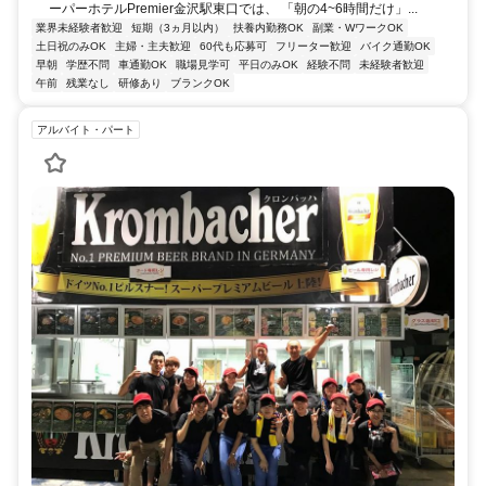
ーパーホテルPremier金沢駅東口では、 「朝の4~6時間だけ」...
業界未経験者歓迎
短期（3ヵ月以内）
扶養内勤務OK
副業・WワークOK
土日祝のみOK
主婦・主夫歓迎
60代も応募可
フリーター歓迎
バイク通勤OK
早朝
学歴不問
車通勤OK
職場見学可
平日のみOK
経験不問
未経験者歓迎
午前
残業なし
研修あり
ブランクOK
アルバイト・パート