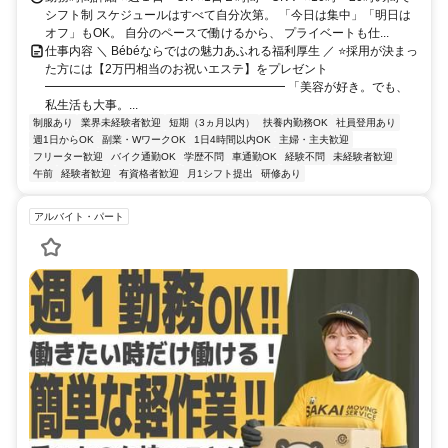
シフト制 スケジュールはすべて自分次第。 「今日は集中」「明日は
オフ」もOK。 自分のペースで働けるから、 プライベートも仕...
仕事内容 ＼ Bébéならではの魅力あふれる福利厚生 ／ ⭐採用が決まっ
た方には【2万円相当のお祝いエステ】をプレゼント
━━━━━━━━━━━━━━━━━━━━ 「美容が好き。でも、
私生活も大事。...
制服あり
業界未経験者歓迎
短期（3ヵ月以内）
扶養内勤務OK
社員登用あり
週1日からOK
副業・WワークOK
1日4時間以内OK
主婦・主夫歓迎
フリーター歓迎
バイク通勤OK
学歴不問
車通勤OK
経験不問
未経験者歓迎
午前
経験者歓迎
有資格者歓迎
月1シフト提出
研修あり
アルバイト・パート