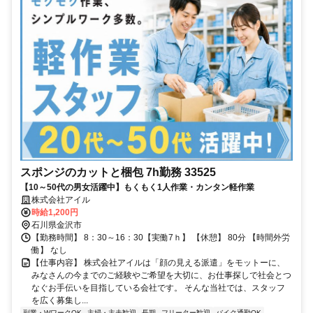
スポンジのカットと梱包 7h勤務 33525
【10～50代の男女活躍中】もくもく1人作業・カンタン軽作業
株式会社アイル
時給1,200円
石川県金沢市
【勤務時間】 8：30～16：30【実働7ｈ】 【休憩】 80分 【時間外労
働】 なし
【仕事内容】 株式会社アイルは「顔の見える派遣」をモットーに、
みなさんの今までのご経験やご希望を大切に、お仕事探しで社会とつ
なぐお手伝いを目指している会社です。 そんな当社では、スタッフ
を広く募集し...
副業・WワークOK
主婦・主夫歓迎
長期
フリーター歓迎
バイク通勤OK