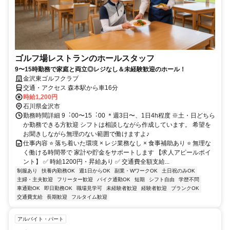
ゴルフ場レストランのホールスタッフ
9〜15時勤務で家庭と両立◎レジなし＆未経験歓迎のホール！
金沢東ゴルフクラブ
交通・アクセス 森本駅から車16分
時給1,200円
石川県金沢市
勤務時間詳細 9︓00〜15︓00 ＊週3⽇〜、1⽇4h程度 ※土・日どちら
か勤務できる方歓迎 シフトは相談しながら作成しています。 希望を
お聞きしながら無理のない範囲で働けますよ♪
仕事内容 ⭐ 落ち着いた環境 × レジ業務なし × 食事補助あり ⭐ 無理な
く働ける時間帯で 家計や貯金をサポートします 【求人アピールポイ
ント】 ✅ 時給1200円・昇給あり ✅ 交通費全額支給...
制服あり
扶養内勤務OK
週1日からOK
副業・WワークOK
土日祝のみOK
主婦・主夫歓迎
フリーター歓迎
バイク通勤OK
短期
シフト自由
学歴不問
車通勤OK
即日勤務OK
職場見学可
未経験者歓迎
経験者歓迎
ブランクOK
交通費支給
長期歓迎
フルタイム歓迎
アルバイト・パート