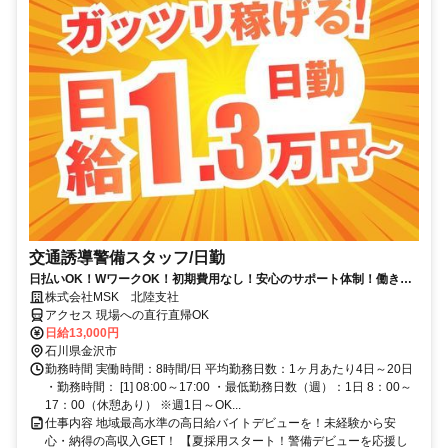
交通誘導警備スタッフ/日勤
日払いOK！WワークOK！初期費用なし！安心のサポート体制！働きや
すい日勤♪【月収26万円以上！日払いもOK！】60歳以上活躍中の警備
株式会社MSK 北陸支社
員！勤務3日前迄シフト申請可能！
アクセス 現場への直行直帰OK
日給13,000円
石川県金沢市
勤務時間 実働時間：8時間/日 平均勤務日数：1ヶ月あたり4日～20日
・勤務時間： [1] 08:00～17:00 ・最低勤務日数（週）：1日 8：00～
17：00（休憩あり） ※週1日～OK...
仕事内容 地域最高水準の高日給バイトデビューを！未経験から安
心・納得の高収入GET！ 【夏採用スタート！警備デビューを応援し