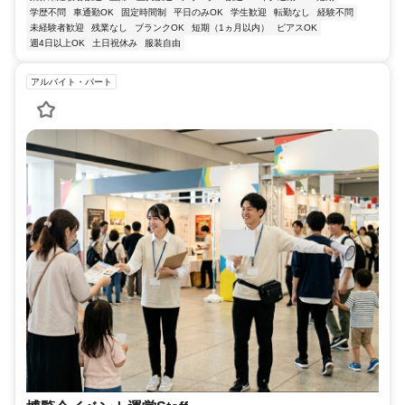
学歴不問
車通勤OK
固定時間制
平日のみOK
学生歓迎
転勤なし
経験不問
未経験者歓迎
残業なし
ブランクOK
短期（1ヵ月以内）
ピアスOK
週4日以上OK
土日祝休み
服装自由
アルバイト・パート