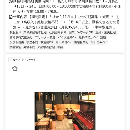
勤務時間詳細 実働時間：1日あたり8時間 平均勤務日数：1ヶ月あた
り16日 〜 24日 [日勤] 06:00～18:00の間で実働8時間 (休憩60分+小休
憩あり) [夜勤] 18:00～翌6:0...
仕事内容 【期間限定】入社から11月末までの短期募集 ＋短期で、し
っかり高収入｜経験資格不問＋ ＋ 「月16日以上」勤務できる方の募
集 ＋ ・免許なし/普通免許は《月収35万4330円》 ・準中型免許...
制服あり
業界未経験者歓迎
社員登用あり
副業・WワークOK
主婦・主夫歓迎
資格取得支援あり
フリーター歓迎
バイク通勤OK
給料前払いOK
短期
シフト自由
学歴不問
車通勤OK
即日勤務OK
職場見学可
平日のみOK
学生歓迎
経験不問
未経験者歓迎
午前
アルバイト・パート