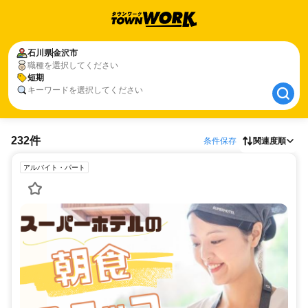
石川県
石川県
金沢市
金沢市
職種を選択してください
短期
短期
キーワードを選択してください
232件
条件保存
関連度順
アルバイト・パート