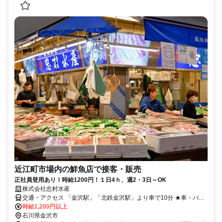
近江町市場内の鮮魚店で接客・販売
正社員登用あり！時給1200円！１日4ｈ、週2・3日～OK
株式会社忠村水産
交通・アクセス 「金沢駅」「北鉄金沢駅」より車で10分 ★車・バイ
ク・自転車通勤OK
時給1,200円以上
石川県金沢市