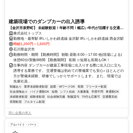
建築現場でのダンプカーの出入誘導
【金沢市泉野町】 未経験歓迎！年齢不問！幅広い年代が活躍する交通誘
導スタッフ
株式会社トップス
勤務地・最寄駅 IRいしかわ鉄道線 金沢駅 IRいしかわ鉄道線 西金沢駅
時給1,200円～1,600円
石川県金沢市
勤務時間・期間 【勤務時間】 朝勤 昼勤 8:00～17:00 他(現場による)
休憩60分/実働8時間 【勤務期間】 長期 ☆短期も長期もOK！
仕事内容 ダンプカーが建築工事現場に出入りする際に出入口に立ち
誘導する業務です。 交通警備は初めての警備業でも安心♪ ほとんどの
方が警備未経験、研修でしっかりサポートします。 また、現場では
先輩社員...
制服あり
業界未経験者歓迎
副業・WワークOK
長期
フリーター歓迎
社会保険あり
バイク通勤OK
短期
シフト自由
大量募集
学歴不問
車通勤OK
未経験者歓迎
経験者歓迎
社会保険完備
制服貸与
70代も応募可
交通費支給
長期歓迎
フルタイム歓迎
同じ企業の求人
アルバイト・パート