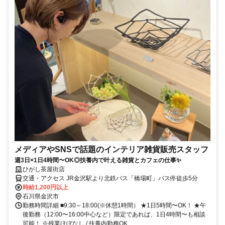
メディアやSNSで話題のインテリア雑貨販売スタッフ
週3日×1日4時間〜OK◎扶養内で叶える雑貨とカフェの仕事✨
ひがし茶屋街店
交通・アクセス JR金沢駅より北鉄バス「橋場町」バス停徒歩5分
時給1,200円以上
石川県金沢市
勤務時間詳細 ■9:30～18:00(※休憩1時間） ★1日5時間〜OK！ ★午
後勤務（12:00〜16:00中心など）限定であれば、1日4時間〜も相談
可能！ ※残業ほぼなし / 扶養内勤務OK ...