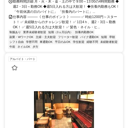
勤務時間詳細 月・火・木・金・土の中で 9:00～13:00の4時間勤務 ◆
週2・3日～勤務OK ◆週5日入れる方は大歓迎！ ◆扶養内勤務もOK！
「午前休講の日のバイトに」 「扶養内のパートに」...
仕事内容 ―――《 仕事のポイント 》――― ✅ 時給1200円～スター
ト！ ✅ 未経験からのチャレンジ歓迎！ ✅ 1日4ｈ、週2・3日～勤務
OK！ ✅ 週5日入れる方は大歓迎！ ✅ 髪色・ネイル・ヒ...
制服あり
業界未経験者歓迎
短期（3ヵ月以内）
扶養内勤務OK
副業・WワークOK
主婦・主夫歓迎
フリーター歓迎
バイク通勤OK
短期
早朝
シフト自由
学歴不問
車通勤OK
平日のみOK
学生歓迎
経験不問
未経験者歓迎
午前
ネイルOK
夕方
アルバイト・パート