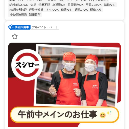
給料前払いOK
短期
学歴不問
車通勤OK
即日勤務OK
平日のみOK
転勤なし
未経験者歓迎
経験者歓迎
ネイルOK
残業なし
週払いOK
研修あり
社会保険完備
制服貸与
アルバイト・パート