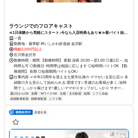
ラウンジでのフロアキャスト
≪1日体験から気軽にスタート♪今なら入店特典もあり★≫新バイト始め
るなら『一貴』でスタート★
一貴
勤務地・最寄駅 IRいしかわ鉄道線 金沢駅
時給3,500円以上
石川県金沢市
勤務時間・期間 【勤務時間】 夜勤 深夜 20:00～翌1:00 ◎週1日～､短
時間も可 ◎勤務日･時間帯は相談に応じます ◎短時間バイトOK 【勤
務期間】 長期 ◎短期期間バイトもOK♪
仕事内容 ≪今年23周年を迎える七尾市出身の ママがいる安心店≫ 未
経験の方も安心して始められる 環境です♪ 常連のお客様が多く､短時
間で しっかり稼げます! 優しいママやスタッフがしっかり サポー...
週1日からOK
副業・WワークOK
主婦・主夫歓迎
短期
シフト自由
未経験者歓迎
経験者歓迎
シフト制
派遣社員