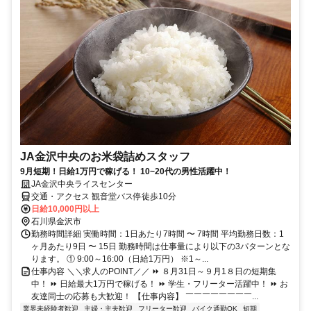
JA金沢中央のお米袋詰めスタッフ
9月短期！日給1万円で稼げる！ 10~20代の男性活躍中！
JA金沢中央ライスセンター
交通・アクセス 観音堂バス停徒歩10分
日給10,000円以上
石川県金沢市
勤務時間詳細 実働時間：1日あたり7時間 〜 7時間 平均勤務日数：1
ヶ月あたり9日 〜 15日 勤務時間は仕事量により以下の3パターンとな
ります。 ① 9:00～16:00（日給1万円） ※1～...
仕事内容 ＼＼求人のPOINT／／ ⏩ ８月31日～９月1８日の短期集
中！ ⏩ 日給最大1万円で稼げる！ ⏩ 学生・フリーター活躍中！ ⏩ お
友達同士の応募も大歓迎！ 【仕事内容】 ￣￣￣￣￣￣￣￣...
業界未経験者歓迎
主婦・主夫歓迎
フリーター歓迎
バイク通勤OK
短期