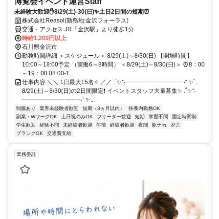
博覧会イベント運営Staff
未経験大歓迎✋8/29(土)-30(日)✨土日2日間の短期⏰
株式会社Reasol(勤務地:金沢フォーラス)
交通・アクセス JR「金沢駅」より徒歩1分
時給1,200円以上
石川県金沢市
勤務時間詳細 ＜スケジュール＞ 8/29(土)～8/30(日) 【開場時間】
10:00～18:00予定 （実働6～8時間） ＜8/29(土)～8/30(日)＞ ⏰8：00
～19：00 08:00-1...
仕事内容 ＼＼ 1日最大15名✧ ／／ .˚✨⁺‧┈┈┈┈┈┈┈┈┈┈‧⁺ ✨˚.
8/29(土)～8/30(日)の2日間限定❗ イベントスタッフ大量募集✨ .˚✨⁺‧
┈┈┈┈┈┈┈┈┈┈‧⁺ ✨...
制服あり
業界未経験者歓迎
短期（3ヵ月以内）
扶養内勤務OK
副業・WワークOK
土日祝のみOK
フリーター歓迎
短期
学歴不問
固定時間制
学生歓迎
経験不問
未経験者歓迎
午前
経験者歓迎
夜間
駅ナカ
夕方
ブランクOK
交通費支給
業務委託