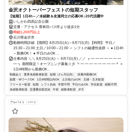
金沢オクトーバーフェストの短期スタッフ
【短期】1日4h～／未経験＆友達同士の応募OK♪20代活躍中
いしかわ四高記念公園
交通・アクセス 香林坊バス停より徒歩1分
時給1,200円以上
石川県金沢市
勤務時間詳細 【期間】8月25日(火)～9月7日(月) 【時間】 平日／
15:30～21:00 土日／10:00～21:00 ＜ シフトの融通性抜群 ＞ ● 1日4h
～勤務OK！ ● 平日のみOK ...
仕事内容 ＼＼ 8月25日(火) ～ 9月7日(月) ／／ ┏ ━ ━ ━ ━ ━ ━ ━
━ ┓ 期間限定！オープニング募集☆彡 ┗ ━ ━ ━ ━ ━ ━ ━ ━ ┛ ⭐
1日4時間から勤務OK...
制服あり
業界未経験者歓迎
短期（3ヵ月以内）
扶養内勤務OK
副業・WワークOK
1日4時間以内OK
土日祝のみOK
主婦・主夫歓迎
フリーター歓迎
短期
シフト自由
学歴不問
平日のみOK
学生歓迎
経験不問
未経験者歓迎
交通費全額支給
午前
経験者歓迎
夕方
アルバイト・パート