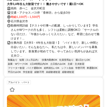
大学3,4年生も大歓迎です！！ 働きやすいです！週1日〜OK
焼肉 赤べこ 金沢片町店
交通・アクセス バス停「香林坊」から徒歩3分
時給1,100円～1,500円
石川県金沢市
勤務時間詳細 【テストや行事への配慮、しっかりしています】 学生
さんやWワークの方も多く、シフトは柔軟に調整OK◎ 「サークルの
ない日だけ」「午後からゆっくり入りたい」など、希望に合わせて働
けます！...
仕事内容 【大学3・4年生も大歓迎！】 「バイト先で、新しい仲間と
出会いたい」そんなあなたへ。 私たちは今、新しいメンバーを募集
しています。 飲食業が初めてでも、やってみたい気持ちがあれば大
丈夫◎ ...
制服あり
短期（3ヵ月以内）
扶養内勤務OK
社員登用あり
週1日からOK
副業・WワークOK
1日4時間以内OK
土日祝のみOK
主婦・主夫歓迎
フリーター歓迎
バイク通勤OK
給料前払いOK
シフト自由
学歴不問
車通勤OK
平日のみOK
学生歓迎
経験不問
未経験者歓迎
経験者歓迎
アルバイト・パート