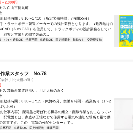
円～2,000円
セス 白山市徳丸町
市
 勤務時間：8:10〜17:10 （所定労働時間：7時間55分）
大手トラックボディ製造メーカーでの設計業務となります。 ○勤務地は白
○CAD（Auto CAD）を使用して、トラックボディの設計業務をしてい
 顧客と営業との間で製品の...
り
バイク通勤OK
学歴不問
車通勤OK
固定時間制
転勤なし
交通費支給
作業スタッフ No.78
株式会社 川北大橋の近く
円
セス 加賀産業道路沿い、川北大橋の近く
市
 勤務時間：8:30～17:15（休憩45分、実働８時間） 残業あり（1〜2
ばなお可）
【お仕事内容】 配電盤と呼ばれる機器の組立・配線作業をおこなってい
。 配電盤とは、家庭や工場などで使用する電気を適切な場所と量で供
の装置です。この「電気の分配センター」で...
学歴不問
車通勤OK
固定時間制
経験不問