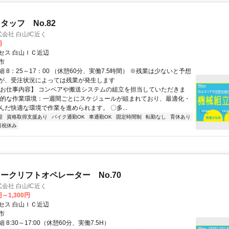
タッフ No.82
式会社 白山IC近く
円
セス 白山ＩＣ近辺
市
 8：25～17：00 （休憩60分、実働7.5時間） ※残業は少ないと予想
が、受注状況によっては残業が発生します
【お仕事内容】 コンベアや搬送システムの組立を担当していただきま
率的な作業環境：一週間ごとにスケジュールが組まれており、最適化・
んだ快適な環境で作業を進められます。 〇多...
迎
資格取得支援あり
バイク通勤OK
車通勤OK
固定時間制
転勤なし
育休あり
日祝休み
ークリフトオペレーター No.70
式会社 白山IC近く
円～1,300円
セス 白山ＩＣ近辺
市
8:30～17:00（休憩60分、実働7.5H）