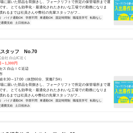
工場に届いた部品を荷捌きし、フォークリフトで所定の保管場所まで運
です。 とても効率化・最適化されたきれいな工場での勤務になりま
慣れるまでは社員さんや弊社の先輩スタッフがフ...
り
バイク通勤OK
学歴不問
車通勤OK
固定時間制
職場見学可
転勤なし
交通費支給
土日祝休み
スタッフ No.70
式会社 白山IC近く
円～1,300円
セス 白山ＩＣ近辺
市
8:30～17:00（休憩60分、実働7.5H）
工場に届いた部品を荷捌きし、フォークリフトで所定の保管場所まで運
です。 とても効率化・最適化されたきれいな工場での勤務になりま
慣れるまでは社員さんや弊社の先輩スタッフがフ...
り
バイク通勤OK
学歴不問
車通勤OK
固定時間制
職場見学可
転勤なし
交通費支給
土日祝休み