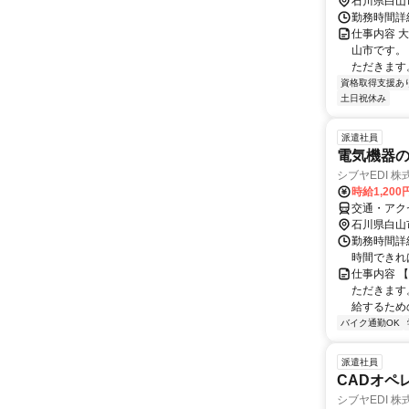
石川県白山
勤務時間詳細
仕事内容 
山市です。 
ただきます。
資格取得支援あ
土日祝休み
派遣社員
電気機器の
シブヤEDI 
時給1,200
交通・アク
石川県白山
勤務時間詳細
時間できれ
仕事内容 
ただきます
給するため
バイク通勤OK
派遣社員
CADオペレ
シブヤEDI 