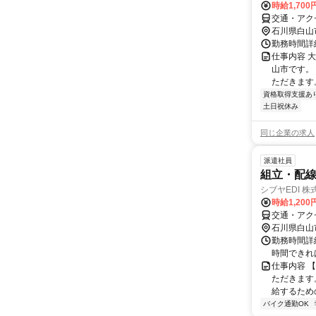
時給1,700
交通・アク
石川県白山
勤務時間詳細
仕事内容 
山市です。 
ただきます。
資格取得支援あ
土日祝休み
同じ企業の求人
派遣社員
組立・配線
シブヤEDI 
時給1,200
交通・アク
石川県白山
勤務時間詳細
時間できれ
仕事内容 
ただきます
給するため
バイク通勤OK