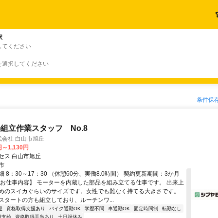
駅
してください
を選択してください
条件保
組立作業スタッフ No.8
株式会社 白山市旭丘
円～1,130円
セス 白山市旭丘
市
 8：30～17：30 （休憩60分、実働8.0時間） 契約更新期間：3か月
【お仕事内容】 モーターを内蔵した部品を組み立てる仕事です。 出来上
めのスイカぐらいのサイズです。女性でも難なく持てる大きさです。
スタートの方も組立しており、ルーチンワ...
迎
資格取得支援あり
バイク通勤OK
学歴不問
車通勤OK
固定時間制
転勤なし
費支給
資格取得手当あり
土日祝休み