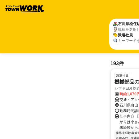
石川県
松任
職種を選択
派遣社員
キーワード
193件
派遣社員
機械部品の
シブヤEDI 
時給1,070
交通・アク
石川県白山
勤務時間詳細
仕事内容 
がりは小さ
未経験から
業界未経験者歓
経験不問
交通