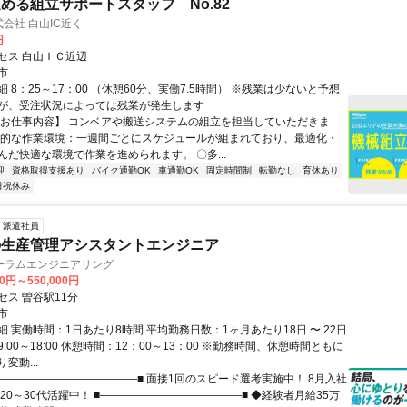
める組立サポートスタッフ No.82
式会社 白山IC近く
円
セス 白山ＩＣ近辺
市
 8：25～17：00 （休憩60分、実働7.5時間） ※残業は少ないと予想
が、受注状況によっては残業が発生します
【お仕事内容】 コンベアや搬送システムの組立を担当していただきま
率的な作業環境：一週間ごとにスケジュールが組まれており、最適化・
んだ快適な環境で作業を進められます。 〇多...
迎
資格取得支援あり
バイク通勤OK
車通勤OK
固定時間制
転勤なし
育休あり
日祝休み
派遣社員
の生産管理アシスタントエンジニア
ーラムエンジニアリング
00円～550,000円
セス 曽谷駅11分
市
 実働時間：1日あたり8時間 平均勤務日数：1ヶ月あたり18日 〜 22日
:00～18:00 休憩時間：12：00～13：00 ※勤務時間、休憩時間ともに
変動...
■―――――――――――――■ 面接1回のスピード選考実施中！ 8月入社
20～30代活躍中！ ■―――――――――――――■ ◆経験者月給35万