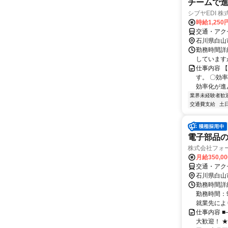
チームで進
シブヤEDI 株
時給1,250
交通・アク
石川県白山
勤務時間詳細
しています
仕事内容 
す。 〇効
効率化が進
業界未経験者歓
交通費支給
土
電子部品
株式会社フォ
月給350,0
交通・アク
石川県白山
勤務時間詳細
勤務時間：9
就業先により
仕事内容 
大歓迎！ ★