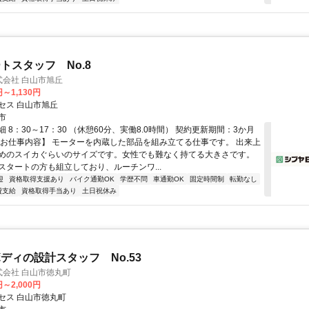
トスタッフ No.8
株式会社 白山市旭丘
円～1,130円
セス 白山市旭丘
市
 8：30～17：30 （休憩60分、実働8.0時間） 契約更新期間：3か月
【お仕事内容】 モーターを内蔵した部品を組み立てる仕事です。 出来上
めのスイカぐらいのサイズです。女性でも難なく持てる大きさです。
スタートの方も組立しており、ルーチンワ...
迎
資格取得支援あり
バイク通勤OK
学歴不問
車通勤OK
固定時間制
転勤なし
費支給
資格取得手当あり
土日祝休み
ディの設計スタッフ No.53
株式会社 白山市徳丸町
円～2,000円
セス 白山市徳丸町