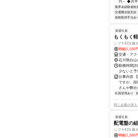
円～ ◆月平均
業界未経験者歓
交通費全額支給
資格取得手当あ
派遣社員
もくもく軽
シブヤEDI 株
時給1,100
交通・アク
石川県白山
勤務時間詳細
少ないと予
仕事内容 
ですが、段
さんや弊社
社員登用あり
同じ企業の求人
派遣社員
配電盤の組
シブヤEDI 
時給1,200