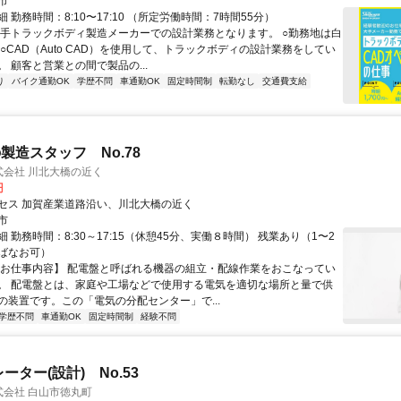
市
 勤務時間：8:10〜17:10 （所定労働時間：7時間55分）
大手トラックボディ製造メーカーでの設計業務となります。 ○勤務地は白
○CAD（Auto CAD）を使用して、トラックボディの設計業務をしてい
 顧客と営業との間で製品の...
り
バイク通勤OK
学歴不問
車通勤OK
固定時間制
転勤なし
交通費支給
製造スタッフ No.78
株式会社 川北大橋の近く
円
セス 加賀産業道路沿い、川北大橋の近く
市
 勤務時間：8:30～17:15（休憩45分、実働８時間） 残業あり（1〜2
ばなお可）
【お仕事内容】 配電盤と呼ばれる機器の組立・配線作業をおこなってい
。 配電盤とは、家庭や工場などで使用する電気を適切な場所と量で供
の装置です。この「電気の分配センター」で...
学歴不問
車通勤OK
固定時間制
経験不問
ーター(設計) No.53
株式会社 白山市徳丸町