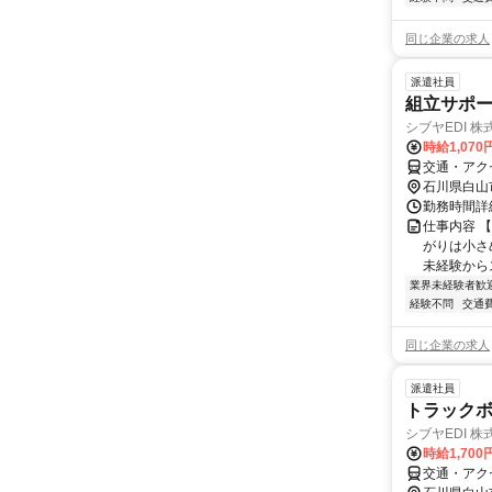
同じ企業の求人
派遣社員
組立サポー
シブヤEDI 
時給1,070
交通・アク
石川県白山
勤務時間詳細
仕事内容 
がりは小さ
未経験から
業界未経験者歓
経験不問
交通
同じ企業の求人
派遣社員
トラックボ
シブヤEDI 
時給1,700
交通・アク