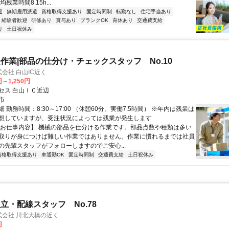
残業時間8.15h...
迎
無期雇用派遣
資格取得支援あり
固定時間制
転勤なし
住宅手当あり
経験者歓迎
研修あり
賞与あり
ブランクOK
育休あり
交通費支給
り
土日祝休み
作業|部品の仕分け・チェックスタッフ No.10
式会社 白山IC近く
円～1,250円
セス 白山ＩＣ近辺
市
 勤務時間：8:30～17:00 （休憩60分、実働7.5時間） ※年内は残業は
想していますが、受注状況によっては残業が発生します
【お仕事内容】 機械の部品を仕分ける作業です。部品点数や種類は多い
取りが身につけば難しい作業ではありません。作業に慣れるまでは社員
の先輩スタッフがフォローしますのでご安心...
資格取得支援あり
車通勤OK
固定時間制
交通費支給
土日祝休み
立・配線スタッフ No.78
株式会社 川北大橋の近く
円