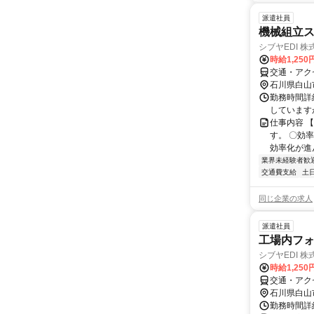
派遣社員
機械組立ス
シブヤEDI 株
時給1,250
交通・アク
石川県白山
勤務時間詳細
しています
仕事内容 
す。 〇効
効率化が進
業界未経験者歓
交通費支給
土
同じ企業の求人
派遣社員
工場内フォ
シブヤEDI 株
時給1,250
交通・アク
石川県白山
勤務時間詳細 