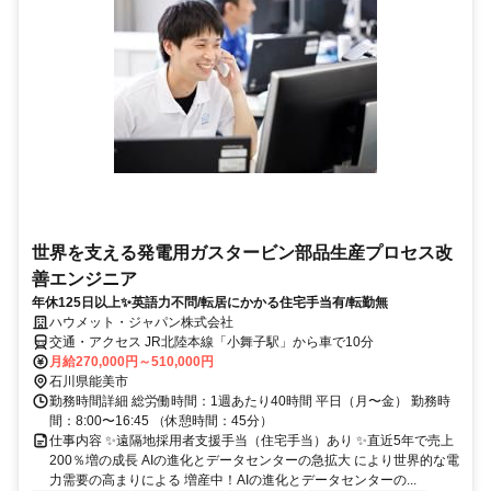
世界を支える発電用ガスタービン部品生産プロセス改
善エンジニア
年休125日以上✨英語力不問/転居にかかる住宅手当有/転勤無
ハウメット・ジャパン株式会社
交通・アクセス JR北陸本線「小舞子駅」から車で10分
月給270,000円～510,000円
石川県能美市
勤務時間詳細 総労働時間：1週あたり40時間 平日（月〜金） 勤務時
間：8:00〜16:45 （休憩時間：45分）
仕事内容 ✨遠隔地採用者支援手当（住宅手当）あり ✨直近5年で売上
200％増の成長 AIの進化とデータセンターの急拡大 により世界的な電
力需要の高まりによる 増産中！AIの進化とデータセンターの...