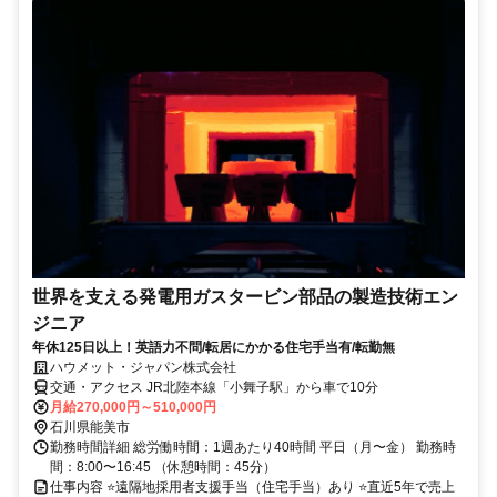
世界を支える発電用ガスタービン部品の製造技術エン
ジニア
年休125日以上！英語力不問/転居にかかる住宅手当有/転勤無
ハウメット・ジャパン株式会社
交通・アクセス JR北陸本線「小舞子駅」から車で10分
月給270,000円～510,000円
石川県能美市
勤務時間詳細 総労働時間：1週あたり40時間 平日（月〜金） 勤務時
間：8:00〜16:45 （休憩時間：45分）
仕事内容 ⭐遠隔地採用者支援手当（住宅手当）あり ⭐直近5年で売上