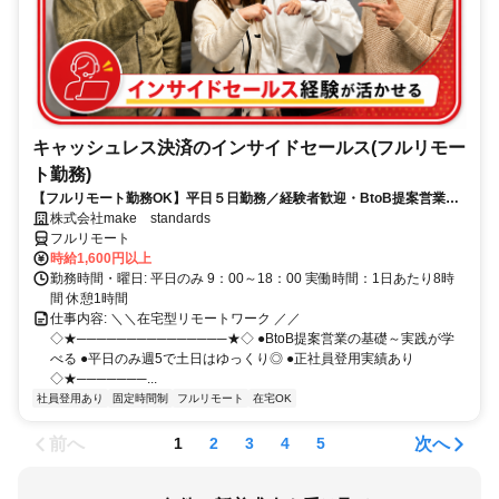
キャッシュレス決済のインサイドセールス(フルリモー
ト勤務)
【フルリモート勤務OK】平日５日勤務／経験者歓迎・BtoB提案営業で
スキルアップ
株式会社make standards
フルリモート
時給1,600円以上
勤務時間・曜日: 平日のみ 9：00～18：00 実働時間：1日あたり8時
間 休憩1時間
仕事内容: ＼＼在宅型リモートワーク ／／
◇★───────────────★◇ ●BtoB提案営業の基礎～実践が学
べる ●平日のみ週5で土日はゆっくり◎ ●正社員登用実績あり
◇★───────...
社員登用あり
固定時間制
フルリモート
在宅OK
前へ
次へ
1
2
3
4
5