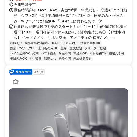
石川県能美市
勤務時間詳細 9:45〜14:45（実働5時間・休憩なし） ◎週3日〜5日勤
務（シフト制） ◎月平均勤務日数12～20日 ◎土日祝のみ・平日の
み・Wワークなど相談OK 「14:45には終わるので、保...
仕事内容 ✅未経験でも安心スタート！ ✅9:45〜14:45の短時間勤務 ✅
週3日〜OK・曜日相談可 ✅体を動かして健康維持にも◎ 【お仕事内
容】 ベッドメイク・リネン交換・アメニティの 補充など、...
制服あり
業界未経験者歓迎
短期（3ヵ月以内）
扶養内勤務OK
副業・WワークOK
土日祝のみOK
主婦・主夫歓迎
フリーター歓迎
バイク通勤OK
短期
シフト自由
学歴不問
車通勤OK
即日勤務OK
職場見学可
平日のみOK
学生歓迎
転勤なし
経験不問
未経験者歓迎
正社員