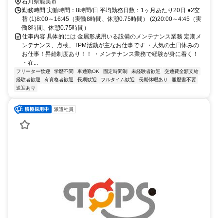
石川県能美市
勤務時間 実働時間：8時間/日 平均勤務日数：1ヶ月あたり20日 ●2交
替 (1)8:00～16:45（実働8時間、休憩0.75時間） (2)20:00～4:45（実
働8時間、休憩0.75時間）
仕事内容 具体的には 金属形成用いる設備のメンテナンス業務 定期メ
ンテナンス、点検、TPM活動が主なお仕事です ・人気の土日休みの
お仕事！昇給制度あり！！ ・メンテナンス業務で経験が身に着く！
・在...
フリーター歓迎
学歴不問
車通勤OK
固定時間制
未経験者歓迎
交通費全額支給
経験者歓迎
有資格者歓迎
長期歓迎
フルタイム歓迎
長期休暇あり
履歴書不要
送迎あり
派遣社員