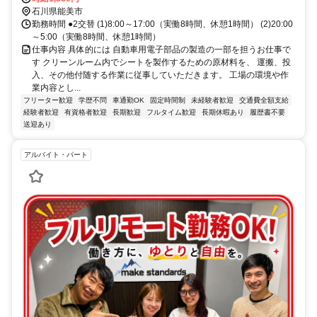
石川県能美市
勤務時間 ●2交替 (1)8:00～17:00（実働8時間、休憩1時間） (2)20:00
～5:00（実働8時間、休憩1時間）
仕事内容 具体的には 自動車用電子部品の製造の一部を担うお仕事で
す クリーンルーム内でシートを製作するための原材料を、 運搬、投
入、その他付随する作業に従事していただきます。 工場の環境や作
業内容とし...
フリーター歓迎
学歴不問
車通勤OK
固定時間制
未経験者歓迎
交通費全額支給
経験者歓迎
有資格者歓迎
長期歓迎
フルタイム歓迎
長期休暇あり
履歴書不要
送迎あり
アルバイト・パート