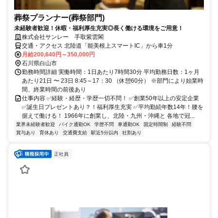
葬祭プランナー(葬祭部門)
未経験者歓迎！休暇・福利厚生充実◎長く働ける環境をご用意！
株式会社サンレー 手取紫雲閣
交通・アクセス 北陸道「能美根上スマートIC」から車1分
月給200,640円～350,000円
石川県白山市
勤務時間詳細 実働時間：1日あたり7時間30分 平均勤務日数：1ヶ月
あたり21日 〜 23日 8:45～17：30 （休憩60分） ※部門により始業時
間、終業時間の前後あり
仕事内容 ✅経験・経歴・学歴一切不問！ ✅創業50年以上の安定企業
✅誕生日プレゼントあり？！福利厚生充実 ✅平均勤続年数14年！腰を
据えて働ける！ 1966年に創業し、北陸・九州・沖縄と 各地で冠...
業界未経験者歓迎
バイク通勤OK
学歴不問
車通勤OK
固定時間制
経験不問
賞与あり
育休あり
交通費支給
駅近5分以内
社割あり
正社員