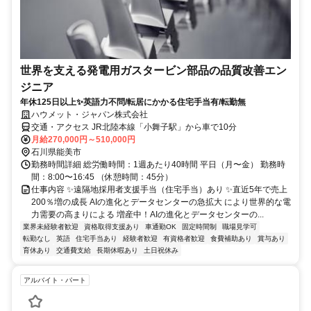
世界を支える発電用ガスタービン部品の品質改善エン
ジニア
年休125日以上✨英語力不問/転居にかかる住宅手当有/転勤無
ハウメット・ジャパン株式会社
交通・アクセス JR北陸本線「小舞子駅」から車で10分
月給270,000円～510,000円
石川県能美市
勤務時間詳細 総労働時間：1週あたり40時間 平日（月〜金） 勤務時
間：8:00〜16:45 （休憩時間：45分）
仕事内容 ✨遠隔地採用者支援手当（住宅手当）あり ✨直近5年で売上
200％増の成長 AIの進化とデータセンターの急拡大 により世界的な電
力需要の高まりによる 増産中！AIの進化とデータセンターの...
業界未経験者歓迎
資格取得支援あり
車通勤OK
固定時間制
職場見学可
転勤なし
英語
住宅手当あり
経験者歓迎
有資格者歓迎
食費補助あり
賞与あり
育休あり
交通費支給
長期休暇あり
土日祝休み
アルバイト・パート