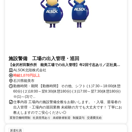
施設警備 工場の出入管理・巡回
【金沢村田製作所 能美工場での出入管理】年2回寸志あり／正社員登
用あり
ALSOK北陸株式会社
時給1,070円以上
石川県能美市
勤務時間・期間 【勤務時間】 その他、シフト (１)7:30～18:00(休憩
60分) (２)18:00～翌8:30(休憩180分) (３)17:00～翌7:30(休憩180分)
※(1)～(3)で...
仕事内容 工場内の施設警備全般をお願いします。 ・入場、退場者の
出入管理 ・工場内の巡回業務 未経験の方でも大丈夫です！ 丁寧にお
教えしますのでご安心ください◎
変形労働時間制
社員登用あり
未経験者歓迎
制服貸与
交通費支給
派遣社員