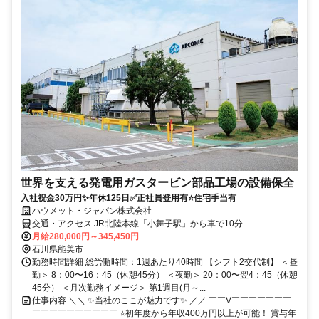
世界を支える発電用ガスタービン部品工場の設備保全
入社祝金30万円✨年休125日✅正社員登用有⭐住宅手当有
ハウメット・ジャパン株式会社
交通・アクセス JR北陸本線「小舞子駅」から車で10分
月給280,000円～345,450円
石川県能美市
勤務時間詳細 総労働時間：1週あたり40時間 【シフト2交代制】 ＜昼
勤＞ 8：00〜16：45（休憩45分） ＜夜勤＞ 20：00〜翌4：45（休憩
45分） ＜月次勤務イメージ＞ 第1週目(月～...
仕事内容 ＼＼ ✨当社のここが魅力です✨ ／／ ￣￣V￣￣￣￣￣￣￣
￣￣￣￣￣￣￣￣￣￣ ⭐初年度から年収400万円以上が可能！ 賞与年