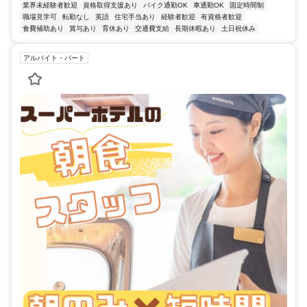
業界未経験者歓迎
資格取得支援あり
バイク通勤OK
車通勤OK
固定時間制
職場見学可
転勤なし
英語
住宅手当あり
経験者歓迎
有資格者歓迎
食費補助あり
賞与あり
育休あり
交通費支給
長期休暇あり
土日祝休み
アルバイト・パート