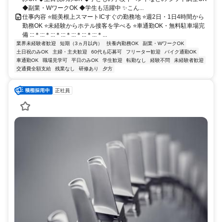
◆副業・WワークOK ◆学生も活躍中 ✨こん...
仕事内容 ⭐能美根上スマートICすぐの勤務地 ⭐週2日・1日4時間から
勤務OK ⭐未経験からホテル接客を学べる ⭐車通勤OK・無料駐車場完
備 :::＊:::＊:::＊:::＊:::＊:::＊:::＊...
業界未経験者歓迎
短期（3ヵ月以内）
扶養内勤務OK
副業・WワークOK
土日祝のみOK
主婦・主夫歓迎
60代も応募可
フリーター歓迎
バイク通勤OK
車通勤OK
職場見学可
平日のみOK
学生歓迎
転勤なし
経験不問
未経験者歓迎
交通費全額支給
残業なし
研修あり
夕方
正社員