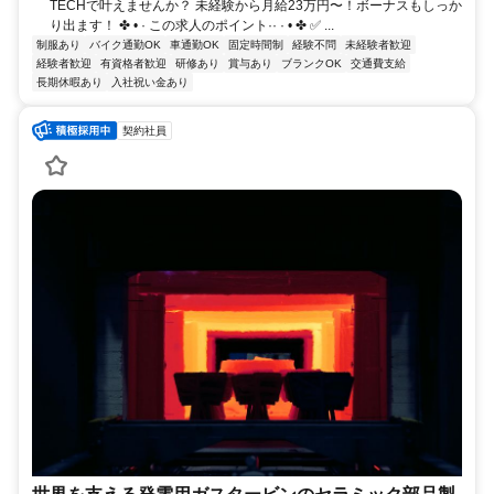
TECHで叶えませんか？ 未経験から月給23万円〜！ボーナスもしっか
り出ます！ ✤ • · この求人のポイント·· · • ✤ ✅ ...
制服あり
バイク通勤OK
車通勤OK
固定時間制
経験不問
未経験者歓迎
経験者歓迎
有資格者歓迎
研修あり
賞与あり
ブランクOK
交通費支給
長期休暇あり
入社祝い金あり
契約社員