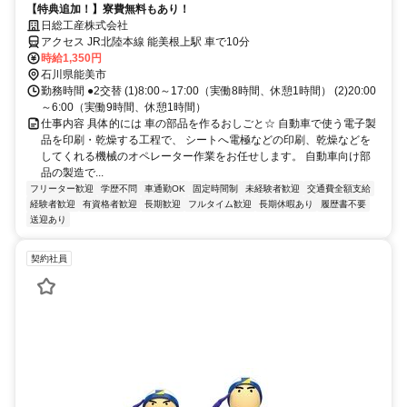
【特典追加！】寮費無料もあり！
日総工産株式会社
アクセス JR北陸本線 能美根上駅 車で10分
時給1,350円
石川県能美市
勤務時間 ●2交替 (1)8:00～17:00（実働8時間、休憩1時間） (2)20:00
～6:00（実働9時間、休憩1時間）
仕事内容 具体的には 車の部品を作るおしごと☆ 自動車で使う電子製
品を印刷・乾燥する工程で、 シートへ電極などの印刷、乾燥などを
してくれる機械のオペレーター作業をお任せします。 自動車向け部
品の製造で...
フリーター歓迎
学歴不問
車通勤OK
固定時間制
未経験者歓迎
交通費全額支給
経験者歓迎
有資格者歓迎
長期歓迎
フルタイム歓迎
長期休暇あり
履歴書不要
送迎あり
契約社員