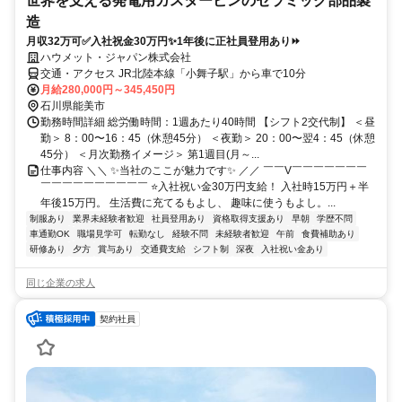
世界を支える発電用ガスタービンのセラミック部品製
造
月収32万可✅入社祝金30万円✨1年後に正社員登用あり⏩
ハウメット・ジャパン株式会社
交通・アクセス JR北陸本線「小舞子駅」から車で10分
月給280,000円～345,450円
石川県能美市
勤務時間詳細 総労働時間：1週あたり40時間 【シフト2交代制】 ＜昼
勤＞ 8：00〜16：45（休憩45分） ＜夜勤＞ 20：00〜翌4：45（休憩
45分） ＜月次勤務イメージ＞ 第1週目(月～...
仕事内容 ＼＼ ✨当社のここが魅力です✨ ／／ ￣￣V￣￣￣￣￣￣￣
￣￣￣￣￣￣￣￣￣￣ ⭐入社祝い金30万円支給！ 入社時15万円＋半
年後15万円。 生活費に充てるもよし、 趣味に使うもよし。...
制服あり
業界未経験者歓迎
社員登用あり
資格取得支援あり
早朝
学歴不問
車通勤OK
職場見学可
転勤なし
経験不問
未経験者歓迎
午前
食費補助あり
研修あり
夕方
賞与あり
交通費支給
シフト制
深夜
入社祝い金あり
同じ企業の求人
契約社員