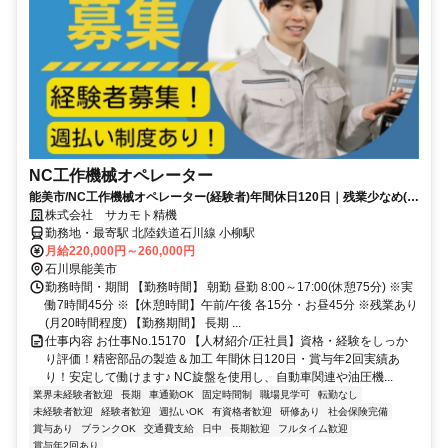
NC工作機械オペレーター
能美市/NC工作機械オペレーター(経験者)年間休日120日｜残業少なめ(月
20h)
株式会社 サカモト精機
勤務地・最寄駅 北陸鉄道石川線 小柳駅
月給220,000円～260,000円
石川県能美市
勤務時間・期間 【勤務時間】 朝勤 昼勤 8:00～17:00(休憩75分) ※実
働7時間45分 ※【休憩時間】午前/午後 各15分・お昼45分 ※残業あり
(月20時間程度) 【勤務期間】 長期 ...
仕事内容 お仕事No.15170 【人材紹介/正社員】資格・経験をしっか
り評価！精密部品の製造＆加工 年間休日120日・賞与年2回実績あ
り！安定して働けます♪ NC旋盤を使用し、自動車関連や油圧機...
業界未経験者歓迎
長期
車通勤OK
固定時間制
職場見学可
転勤なし
未経験者歓迎
経験者歓迎
週払いOK
有資格者歓迎
研修あり
社会保険完備
賞与あり
ブランクOK
交通費支給
日中
長期歓迎
フルタイム歓迎
賞与年2回あり