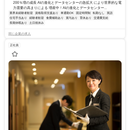
200％増の成長 AIの進化とデータセンターの急拡大 により世界的な電
力需要の高まりによる 増産中！AIの進化とデータセンター...
業界未経験者歓迎
資格取得支援あり
車通勤OK
固定時間制
転勤なし
英語
住宅手当あり
経験者歓迎
食費補助あり
賞与あり
育休あり
交通費支給
長期休暇あり
土日祝休み
同じ企業の求人
正社員