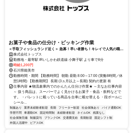
お菓子や食品の仕分け・ピッキング作業
＜手取フィッシュランド近く＞ 急募！早い者勝ち！キレイで人気の職場
です！
株式会社トップス
勤務地・最寄駅 IRいしかわ鉄道線 小舞子駅 より車で8分
時給1,200円
石川県能美市
勤務時間・期間 【勤務時間】 朝勤 昼勤 8:00～17:00 (実働8時間／休
憩1時間) 【勤務期間】 長期 (3ヵ月以上～長期) 契約の更新 有
仕事内容 ★物流倉庫内でのかんたん仕分け作業★ ～主なお仕事内容
～ 扱う商品は、スーパーでよく見かけるお菓子・食品・飲料などで
す。 ・パレットに載っている商品を台車に載せ替える ・段ボールに
シール...
制服あり
業界未経験者歓迎
長期
フリーター歓迎
社会保険あり
バイク通勤OK
学歴不問
車通勤OK
固定時間制
未経験者歓迎
ネイルOK
残業なし
社会保険完備
制服貸与
ブランクOK
交通費支給
長期歓迎
固定シフト制
外国人活躍中
ピアスOK