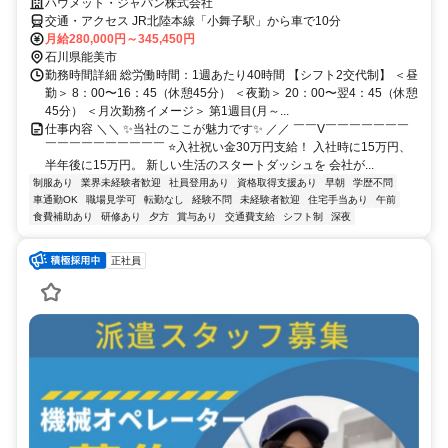
ハウメット・ジャパン株式会社
交通・アクセス JR北陸本線「小舞子駅」から車で10分
月給280,000円～345,450円
石川県能美市
勤務時間詳細 総労働時間：1週あたり40時間 【シフト2交代制】 ＜昼
勤＞ 8：00〜16：45（休憩45分） ＜夜勤＞ 20：00〜翌4：45（休憩
45分） ＜月次勤務イメージ＞ 第1週目(月～...
仕事内容 ＼＼ ✨当社のここが魅力です✨ ／／ ￣￣V￣￣￣￣￣￣￣
￣￣￣￣￣￣￣￣￣￣ ⭐入社祝い金30万円支給！ 入社時に15万円、
半年後に15万円。 新しい生活のスタートダッシュを 会社が...
制服あり
業界未経験者歓迎
社員登用あり
資格取得支援あり
早朝
学歴不問
車通勤OK
職場見学可
転勤なし
経験不問
未経験者歓迎
住宅手当あり
午前
食費補助あり
研修あり
夕方
賞与あり
交通費支給
シフト制
深夜
正社員