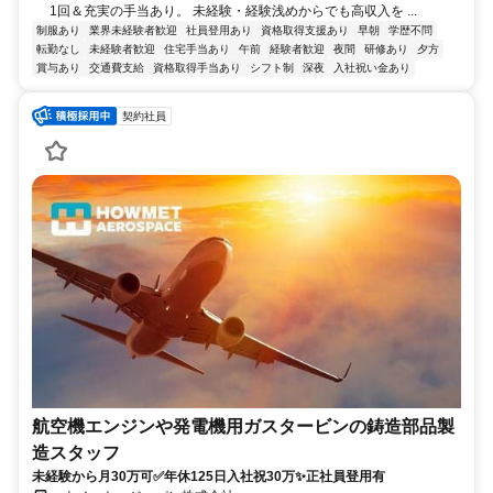
1回＆充実の手当あり。 未経験・経験浅めからでも高収入を ...
制服あり
業界未経験者歓迎
社員登用あり
資格取得支援あり
早朝
学歴不問
転勤なし
未経験者歓迎
住宅手当あり
午前
経験者歓迎
夜間
研修あり
夕方
賞与あり
交通費支給
資格取得手当あり
シフト制
深夜
入社祝い金あり
契約社員
航空機エンジンや発電機用ガスタービンの鋳造部品製
造スタッフ
未経験から月30万可✅年休125日入社祝30万✨正社員登用有