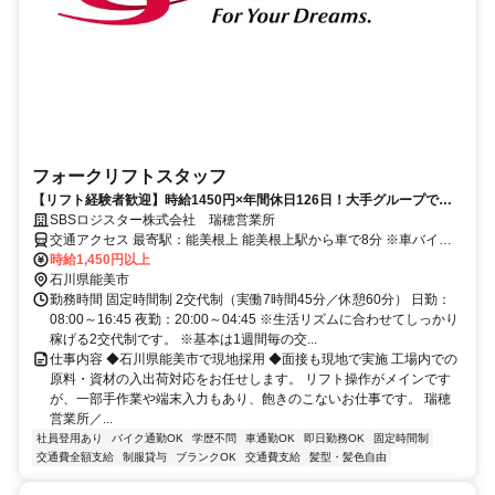
フォークリフトスタッフ
【リフト経験者歓迎】時給1450円×年間休日126日！大手グループで正
社員登用あり！夜勤手当でガッツリ稼げる！原料出荷の司令塔！
SBSロジスター株式会社 瑞穂営業所
交通アクセス 最寄駅：能美根上 能美根上駅から車で8分 ※車バイク
通勤OK
時給1,450円以上
石川県能美市
勤務時間 固定時間制 2交代制（実働7時間45分／休憩60分） 日勤：
08:00～16:45 夜勤：20:00～04:45 ※生活リズムに合わせてしっかり
稼げる2交代制です。 ※基本は1週間毎の交...
仕事内容 ◆石川県能美市で現地採用 ◆面接も現地で実施 工場内での
原料・資材の入出荷対応をお任せします。 リフト操作がメインです
が、一部手作業や端末入力もあり、飽きのこないお仕事です。 瑞穂
営業所／...
社員登用あり
バイク通勤OK
学歴不問
車通勤OK
即日勤務OK
固定時間制
交通費全額支給
制服貸与
ブランクOK
交通費支給
髪型・髪色自由