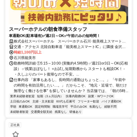
スーパーホテルの朝食準備スタッフ
車通勤OK(駐車場有)✅週2日～OK✅午前のみの短時間！
株式会社スーパーホテル スーパーホテル石川･能美根上スマートイ
ンター
交通・アクセス 北陸自動車道「能美根上スマートIC」に隣接 金沢市
内より車で30分 ⭐車通勤OK⭐
時給1,100円以上
石川県能美市
勤務時間詳細 ①5:15～10:00 (実働約4.5時間) ✅週2日or3日～OK(応相
談） ✅残業ほぼなし！ ⭐お試し短期勤務から スタートも相談OK！ -
・久しぶりのパート復帰なので不安。...
仕事内容 「家事もあるし、長時間の通勤はちょっと…。」 「午前中
の時間を有効活用したい…。」 だからこそ、 "地元・近場で、朝だけ
無理なく働ける仕事" を探していませんか？ 当店舗では、「朝の5時...
業界未経験者歓迎
短期（3ヵ月以内）
扶養内勤務OK
副業・WワークOK
土日祝のみOK
主婦・主夫歓迎
60代も応募可
フリーター歓迎
バイク通勤OK
早朝
車通勤OK
固定時間制
職場見学可
平日のみOK
転勤なし
経験不問
未経験者歓迎
交通費全額支給
残業なし
研修あり
正社員