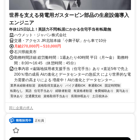
世界を支える発電用ガスタービン部品の生産設備導入
エンジニア
年休125日以上！英語力不問/転居にかかる住宅手当有/転勤無
ハウメット・ジャパン株式会社
交通・アクセス JR北陸本線「小舞子駅」から車で10分
月給270,000円～510,000円
石川県能美市
勤務時間詳細 総労働時間：1週あたり40時間 平日（月〜金） 勤務時
間：8:00〜16:45 （休憩時間：45分）
仕事内容 ⭐遠隔地採用者支援手当（住宅手当）あり ⭐直近5年で売上
200％増の成長 AIの進化とデータセンターの急拡大 により世界的な電
力需要の高まりによる 増産中！AIの進化とデータセンター...
業界未経験者歓迎
資格取得支援あり
バイク通勤OK
車通勤OK
固定時間制
転勤なし
英語
住宅手当あり
経験者歓迎
有資格者歓迎
食費補助あり
賞与あり
育休あり
交通費支給
資格取得手当あり
長期休暇あり
土日祝休み
同じ企業の求人
正社員