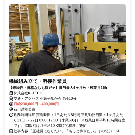
機械組み立て・溶接作業員
【未経験・資格なしも歓迎✨️】賞与最大4ヶ月分・残業月16h
株式会社KI-TECH
交通・アクセス 小舞子駅から徒歩10分
月給230,000円～400,000円
石川県能美市
勤務時間詳細 実働時間：1日あたり8時間 平均勤務日数：1ヶ月あた
り21日 〜 22日 8:00~17:00（休憩60分） ※残業は月平均16時間程度
です。 閑散期は月平均10~20時間程度、繁忙...
仕事内容 「正社員になりたい」「もっと稼ぎたい」その想い、KI-