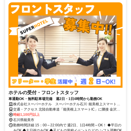
ホテルの受付・フロントスタッフ
車通勤OK・無料駐車場完備 週2日・1日4時間から勤務OK
株式会社スーパーホテル スーパーホテル石川･能美根上スマートイ
ンター
交通・アクセス 北陸自動車道「能美根上スマートIC」に隣接 金沢市
内より車で30分 ⭐車通勤OK⭐
時給1,100円以上
石川県能美市
勤務時間詳細 15：00～22:00内で 週2日、1日4時間～OK！ ◆平日の
みOK ◆土日祝のみOK ◆子どもの学校イベントなどの シフト調整OK