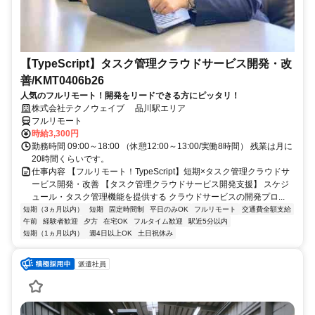
【TypeScript】タスク管理クラウドサービス開発・改
善/KMT0406b26
人気のフルリモート！開発をリードできる方にピッタリ！
株式会社テクノウェイブ 品川駅エリア
フルリモート
時給3,300円
勤務時間 09:00～18:00 （休憩12:00～13:00/実働8時間） 残業は月に
20時間くらいです。
仕事内容 【フルリモート！TypeScript】短期×タスク管理クラウドサ
ービス開発・改善 【タスク管理クラウドサービス開発支援】 スケジ
ュール・タスク管理機能を提供する クラウドサービスの開発プロ...
短期（3ヵ月以内）
短期
固定時間制
平日のみOK
フルリモート
交通費全額支給
午前
経験者歓迎
夕方
在宅OK
フルタイム歓迎
駅近5分以内
短期（1ヵ月以内）
週4日以上OK
土日祝休み
派遣社員