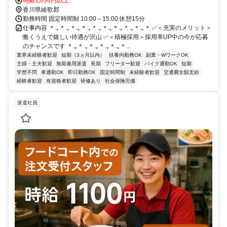
時給1,050円以上
香川県綾歌郡
勤務時間 固定時間制 10:00～15:00 休憩15分
仕事内容 ＊.｡＊.｡＊.｡＊.｡＊.｡＊.｡＊.｡＊.｡＊.｡＊ ✅＜充実のメリット＞
働くうえで嬉しい待遇が沢山 ✅＜積極採用＞採用率UP中の今が応募
のチャンスです ＊.｡＊.｡＊.｡＊.｡＊.｡＊...
業界未経験者歓迎
短期（3ヵ月以内）
扶養内勤務OK
副業・WワークOK
主婦・主夫歓迎
無期雇用派遣
長期
フリーター歓迎
バイク通勤OK
短期
学歴不問
車通勤OK
即日勤務OK
固定時間制
未経験者歓迎
交通費全額支給
経験者歓迎
有資格者歓迎
研修あり
社会保険完備
派遣社員