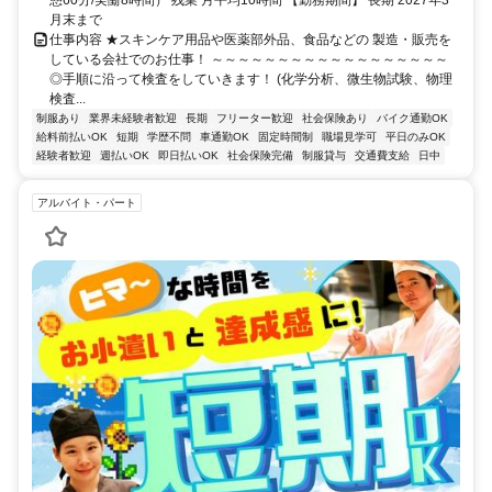
月末まで
仕事内容 ★スキンケア用品や医薬部外品、食品などの 製造・販売を
している会社でのお仕事！ ～～～～～～～～～～～～～～～～～～
◎手順に沿って検査をしていきます！ (化学分析、微生物試験、物理
検査...
制服あり
業界未経験者歓迎
長期
フリーター歓迎
社会保険あり
バイク通勤OK
給料前払いOK
短期
学歴不問
車通勤OK
固定時間制
職場見学可
平日のみOK
経験者歓迎
週払いOK
即日払いOK
社会保険完備
制服貸与
交通費支給
日中
アルバイト・パート