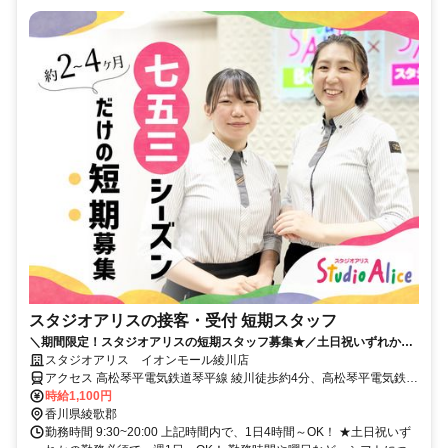
スタジオアリスの接客・受付 短期スタッフ
＼期間限定！スタジオアリスの短期スタッフ募集★／土日祝いずれかの
勤務必須で週1日、1日4h～OK！
スタジオアリス イオンモール綾川店
アクセス 高松琴平電気鉄道琴平線 綾川徒歩約4分、高松琴平電気鉄道
琴平線 滝宮徒歩約14分、高松琴平電気鉄道琴平線 陶徒歩約23分 高松
時給1,100円
琴平電鉄琴平線 綾川駅より徒歩3分
香川県綾歌郡
勤務時間 9:30~20:00 上記時間内で、1日4時間～OK！ ★土日祝いず