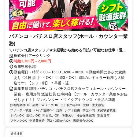
パチンコ・パチスロ店スタッフ(ホール・カウンター業
務)
＼パチンコ店スタッフ／★未経験から始める日払い可能なお仕事！週3
～OK♪1日5時間～OK！
株式会社アークリンク
時給1,300円～2,000円
香川県綾歌郡
勤務曜日・時間 8:00～16:30 16:00～00:30 ※勤務時間に多少の変動
あり ◇1日 [5h]～～OK！ ◇週3～OK！ 週5のレギュラー勤務も大歓
迎です♪ 【シフト制】 ＊早番・遅...
募集要項 職種 パチンコ・パチスロ店スタッフ（ホール・カウンター
業務） 雇用形態 派遣社員 仕事内容 【ホール・カウンター業務をお任
せします！】 ▽カウンター ・マイクアナウンス ・景品の準備 ...
扶養内勤務OK
副業・WワークOK
土日祝のみOK
主婦・主夫歓迎
フリーター歓迎
バイク通勤OK
短期
シフト自由
学歴不問
未経験者歓迎
ネイルOK
週払いOK
即日払いOK
研修あり
社会保険完備
制服貸与
ブランクOK
交通費支給
週2・3日からOK
家庭都合休OK
派遣社員