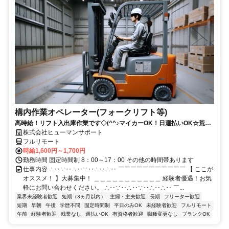
構内作業オペレーター(フォークリフト等)
高時給！リフト入出庫作業です◇(^^♪マイカーOK！日週払いOK☆荒本
駅★【シゴト№0619】
株式会社ヒューマンサポート
フルリモート
時給1,600円～1,700円
勤務時間 固定時間制 8：00～17：00 その他の時間帯あります
仕事内容 ∴‥∵‥∴‥∵‥∴‥∴‥ ￣￣￣￣￣￣￣￣￣￣￣ 【 ここが
オススメ！ 】大募集中！ ＿＿＿＿＿＿＿＿＿＿＿ 経験者優遇！お気
軽にお問い合わせください。 ∴‥∵‥∴‥∵‥∴‥∴‥ ￣...
業界未経験者歓迎
短期（3ヵ月以内）
主婦・主夫歓迎
長期
フリーター歓迎
短期
早朝
午後
学歴不問
固定時間制
平日のみOK
未経験者歓迎
フルリモート
午前
経験者歓迎
残業なし
週払いOK
有資格者歓迎
職種変更なし
ブランクOK