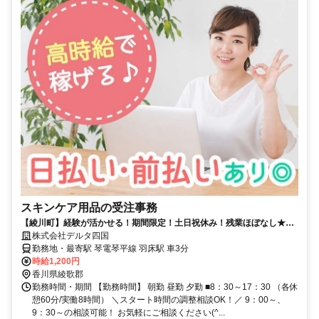
スキンケア用品の受注事務
【綾川町】経験が活かせる！期間限定！土日祝休み！残業ほぼなし★給
与日払い＆前払いOK！
株式会社デルタ四国
勤務地・最寄駅 琴電琴平線 羽床駅 車3分
時給1,200円
香川県綾歌郡
勤務時間・期間 【勤務時間】 朝勤 昼勤 夕勤 ■8：30～17：30 （各休
憩60分/実働8時間） ＼スタート時間の調整相談OK！／ 9：00～、
9：30～の相談可能！ お気軽にご相談ください(^...