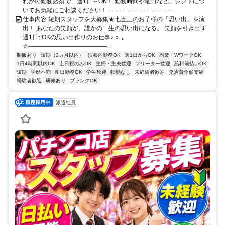
れかの勤務必須で、週1日～OK！ 勤務時間や曜日など、シフトにつ
いてお気軽にご相談ください！ ＝＝＝＝＝＝＝＝＝＝...
仕事内容 短期スタッフを大募集★七五三のお子様の「思い出」を演
出！ あなたの笑顔が、誰かの一生の思い出になる。 笑顔を引き出す
週1日~OKの思い出作りのお仕事♪ ○･｡
☆―――――――――――――...
制服あり
短期（3ヵ月以内）
扶養内勤務OK
週1日からOK
副業・WワークOK
1日4時間以内OK
土日祝のみOK
主婦・主夫歓迎
フリーター歓迎
給料前払いOK
短期
学歴不問
即日勤務OK
学生歓迎
転勤なし
未経験者歓迎
交通費全額支給
経験者歓迎
研修あり
ブランクOK
派遣社員