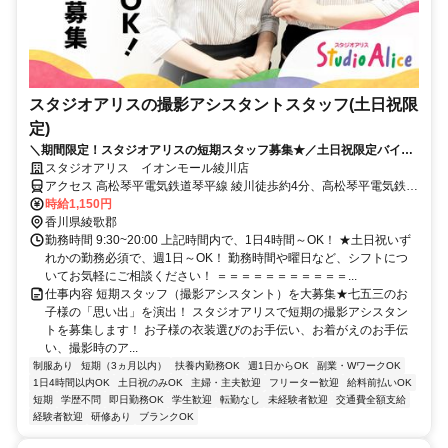
スタジオアリスの撮影アシスタントスタッフ(土日祝限
定)
＼期間限定！スタジオアリスの短期スタッフ募集★／土日祝限定バイト
◎週1日、1日4h～OK！
スタジオアリス イオンモール綾川店
アクセス 高松琴平電気鉄道琴平線 綾川徒歩約4分、高松琴平電気鉄道
琴平線 滝宮徒歩約14分、高松琴平電気鉄道琴平線 陶徒歩約23分 高松
時給1,150円
琴平電鉄琴平線 綾川駅より徒歩3分
香川県綾歌郡
勤務時間 9:30~20:00 上記時間内で、1日4時間～OK！ ★土日祝いず
れかの勤務必須で、週1日～OK！ 勤務時間や曜日など、シフトにつ
いてお気軽にご相談ください！ ＝＝＝＝＝＝＝＝＝＝＝...
仕事内容 短期スタッフ（撮影アシスタント）を大募集★七五三のお
子様の「思い出」を演出！ スタジオアリスで短期の撮影アシスタン
トを募集します！ お子様の衣装選びのお手伝い、お着がえのお手伝
い、撮影時のア...
制服あり
短期（3ヵ月以内）
扶養内勤務OK
週1日からOK
副業・WワークOK
1日4時間以内OK
土日祝のみOK
主婦・主夫歓迎
フリーター歓迎
給料前払いOK
短期
学歴不問
即日勤務OK
学生歓迎
転勤なし
未経験者歓迎
交通費全額支給
経験者歓迎
研修あり
ブランクOK