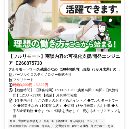
【フルリモート】商談内容の可視化支援/開発エンジニ
ア_E260875730
フルリモートワーク/残業少なめ（10時間以内）/短期（3か月未満）のお
仕事/大手SI企業勤務/今までのご経験を活かして、更なるキャリアアップ
パーソルクロステクノロジー株式会社
を目指せます
フルリモート
時給3,000円～3,300円
【勤務時間】 【勤務時間】09:00〜18:00(実働時間08時間) 【休憩時
間】12:00〜13:00 【残業】月10時間程度
【仕事内容】 ＼この求人のおすすめポイント／ ◆フルリモートワー
ク ◆残業少なめ（10時間以内） ◆短期（3か月未満）のお仕事 ◆大
手SI企業勤務 ◆今までのご経験を活かして、更なるキャリアアップを
目...
産休・育休取得実績あり
短期
即日勤務OK
固定時間制
フルリモート
社会保険完備
在宅OK
育休あり
交通費支給
駅近5分以内
育児サポートあり