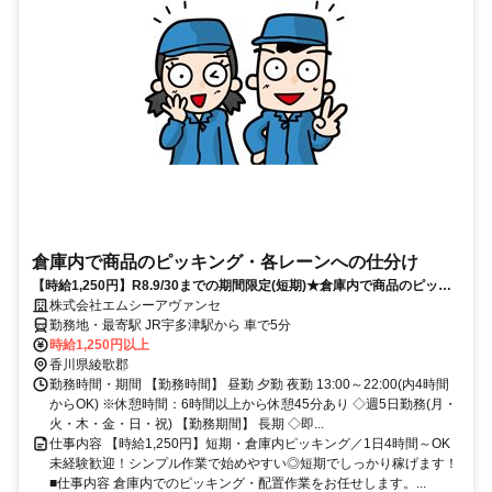
倉庫内で商品のピッキング・各レーンへの仕分け
【時給1,250円】R8.9/30までの期間限定(短期)★倉庫内で商品のピッキ
ング・仕分け(MCお66-NA)
株式会社エムシーアヴァンセ
勤務地・最寄駅 JR宇多津駅から 車で5分
時給1,250円以上
香川県綾歌郡
勤務時間・期間 【勤務時間】 昼勤 夕勤 夜勤 13:00～22:00(内4時間
からOK) ※休憩時間：6時間以上から休憩45分あり ◇週5日勤務(月・
火・木・金・日・祝) 【勤務期間】 長期 ◇即...
仕事内容 【時給1,250円】短期・倉庫内ピッキング／1日4時間～OK
未経験歓迎！シンプル作業で始めやすい◎短期でしっかり稼げます！
■仕事内容 倉庫内でのピッキング・配置作業をお任せします。...