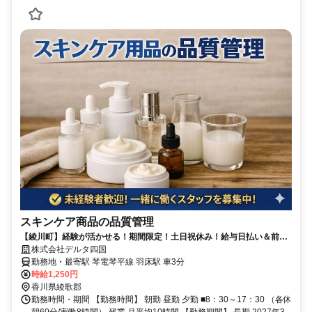
スキンケア商品の品質管理
【綾川町】経験が活かせる！期間限定！土日祝休み！給与日払い＆前払
いOK！
株式会社デルタ四国
勤務地・最寄駅 琴電琴平線 羽床駅 車3分
時給1,250円
香川県綾歌郡
勤務時間・期間 【勤務時間】 朝勤 昼勤 夕勤 ■8：30～17：30 （各休
憩60分/実働8時間） 残業 月平均10時間 【勤務期間】 長期 2027年3