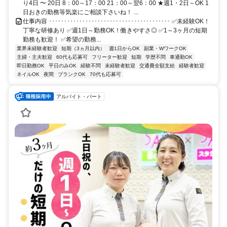
り4日 〜 20日 8：00～17：00 21：00～翌6：00 ★週1・2日～OK 1
日おきの勤務等気楽にご相談下さいね！ ...
仕事内容 ････････････････････････････････････････ ✅未経験OK！
丁寧な研修あり ✅週1日～勤務OK！働きやすさ◎ ✅1～3ヶ月の短期
勤務も歓迎！ ✅希望の勤務...
業界未経験者歓迎
短期（3ヵ月以内）
週1日からOK
副業・WワークOK
主婦・主夫歓迎
60代も応募可
フリーター歓迎
短期
学歴不問
車通勤OK
即日勤務OK
平日のみOK
経験不問
未経験者歓迎
交通費全額支給
経験者歓迎
ネイルOK
夜間
ブランクOK
70代も応募可
アルバイト・パート