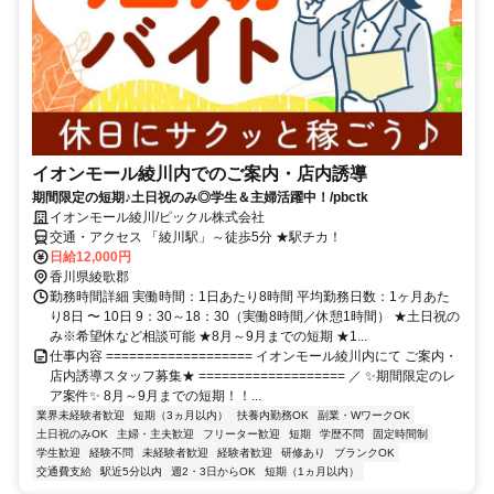
イオンモール綾川内でのご案内・店内誘導
期間限定の短期♪土日祝のみ◎学生＆主婦活躍中！/pbctk
イオンモール綾川/ピックル株式会社
交通・アクセス 「綾川駅」～徒歩5分 ★駅チカ！
日給12,000円
香川県綾歌郡
勤務時間詳細 実働時間：1日あたり8時間 平均勤務日数：1ヶ月あた
り8日 〜 10日 9：30～18：30（実働8時間／休憩1時間） ★土日祝の
み※希望休など相談可能 ★8月～9月までの短期 ★1...
仕事内容 =================== イオンモール綾川内にて ご案内・
店内誘導スタッフ募集★ =================== ／ ✨期間限定のレ
ア案件✨ 8月～9月までの短期！！...
業界未経験者歓迎
短期（3ヵ月以内）
扶養内勤務OK
副業・WワークOK
土日祝のみOK
主婦・主夫歓迎
フリーター歓迎
短期
学歴不問
固定時間制
学生歓迎
経験不問
未経験者歓迎
経験者歓迎
研修あり
ブランクOK
交通費支給
駅近5分以内
週2・3日からOK
短期（1ヵ月以内）