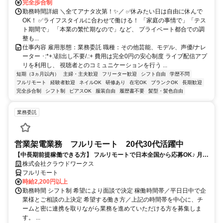
完全歩合制
勤務時間詳細 ＼全てアナタ次第！✨／ ✅休みたい日は自由に休んで
OK！ ✅ライフスタイルに合わせて働ける！ 「家庭の事情で」「テス
ト期間で」 「本業の繁忙期なので」など、 プライベート都合での調
整も...
仕事内容 雇用形態：業務委託 職種：その他芸能、モデル、声優/ナレ
ーター ･:*+.\顔出し不要/.:+ 費用は完全0円の安心制度 ライブ配信アプ
リを利用し、 視聴者とのコミュニケーションを行う ...
短期（3ヵ月以内）
主婦・主夫歓迎
フリーター歓迎
シフト自由
学歴不問
フルリモート
経験者歓迎
ネイルOK
研修あり
在宅OK
ブランクOK
長期歓迎
完全歩合制
シフト制
ピアスOK
服装自由
履歴書不要
髪型・髪色自由
業務委託
営業架電業務 フルリモート 20代30代活躍中
【中長期前提稼働できる方】 フルリモートで日本全国から応募OK♪ 月稼
働40時間で安定収入！
株式会社クラウドワークス
フルリモート
時給2,200円以上
勤務時間 シフト制 希望により面談で決定 稼働時間帯／平日日中で企
業様とご相談の上決定 希望する働き方／上記の時間帯を中心に、チ
ームと密に連携を取りながら業務を進めていただける方を募集しま
す。 ...