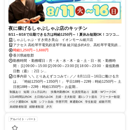
夜に稼げるしゃぶしゃぶ店のキッチン
8/11～8/16で出勤できる方は時給1250円～！夏休み短期OK！コツコツ
作業！未経験OK！
しゃぶしゃぶ・すき焼き美山 イオンモール綾川店
アクセス 高松琴平電気鉄道琴平線 綾川徒歩約4分、高松琴平電気鉄道
琴平線 滝宮徒歩約13分、高松琴平電気鉄道琴平線 陶徒歩約25分
時給1,250円～1,688円
香川県綾歌郡
勤務時間 ・勤務曜日：月・火・水・木・金・土・日・祝 ・勤務時
間： [1] 09:00～15:00 [2] 09:00～23:00 [3] 18:00～23:00 ・最低勤務
日数（週）：2日 シ...
仕事内容 ＼＼ とりあえずココみて↓ ／／ 8月11日～16日に働ける方
は、 「時給1250円～1350円！」 平日18時～22時：時給1250円～ 土
日祝18時～22時：時給1350円～ お盆期...
制服あり
短期（3ヵ月以内）
扶養内勤務OK
社員登用あり
副業・WワークOK
1日4時間以内OK
土日祝のみOK
主婦・主夫歓迎
週1シフト提出
フリーター歓迎
バイク通勤OK
短期
シフト自由
学歴不問
車通勤OK
学生歓迎
経験不問
未経験者歓迎
経験者歓迎
夕方
アルバイト・パート