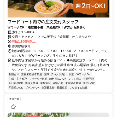
フードコート内での注文受付スタッフ
WワークOK！履歴書不要！未経験OK！夕方から勤務可
(株)ゼロン/0054
交通・アクセス ことでん琴平線「綾川駅」から徒歩３分
時給1,100円以上
香川県綾歌郡
勤務時間詳細 ・9：00～17：00 ・17：00～21：00 ※土日フリーで
出れる方！ ※Wワークの方、学生の方大歓迎！
仕事内容 未経験から始める飲食バイト ◆商業施設フードコート内の
飲食店です お会計 盛り付けなどの調理補助 洗い場業務 最初は基本的
なことからスタート 笑顔で挨拶が出来ればOKです！ 一からお仕...
制服あり
業界未経験者歓迎
短期（3ヵ月以内）
副業・WワークOK
主婦・主夫歓迎
フリーター歓迎
給料前払いOK
シフト自由
学歴不問
即日勤務OK
職場見学可
学生歓迎
経験不問
未経験者歓迎
週払いOK
即日払いOK
ブランクOK
交通費支給
長期歓迎
フルタイム歓迎
派遣社員