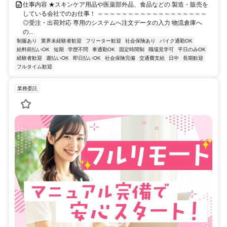
仕事内容 ★スキンケア用品や医薬部外品、食品などの 製造・販売を
している会社でのお仕事！ ～～～～～～～～～～～～～～～～～～
◎受注・出荷対応 専用のシステムへ注文データの入力 物流倉庫へ
の...
制服あり
業界未経験者歓迎
フリーター歓迎
社会保険あり
バイク通勤OK
給料前払いOK
短期
学歴不問
車通勤OK
固定時間制
職場見学可
平日のみOK
経験者歓迎
週払いOK
即日払いOK
社会保険完備
交通費支給
日中
長期歓迎
フルタイム歓迎
業務委託