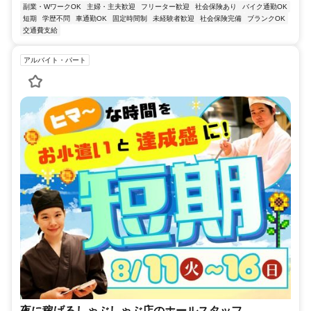
副業・WワークOK
主婦・主夫歓迎
フリーター歓迎
社会保険あり
バイク通勤OK
短期
学歴不問
車通勤OK
固定時間制
未経験者歓迎
社会保険完備
ブランクOK
交通費支給
アルバイト・パート
夜に稼げるしゃぶしゃぶ店のホールスタッフ