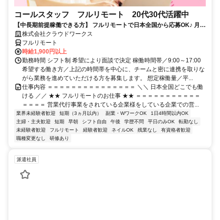
コールスタッフ フルリモート 20代30代活躍中
【中長期前提稼働できる方】 フルリモートで日本全国から応募OK♪ 月稼
働80時間で安定収入！
株式会社クラウドワークス
フルリモート
時給1,900円以上
勤務時間 シフト制 希望により面談で決定 稼働時間帯／9:00～17:00
希望する働き方／上記の時間帯を中心に、チームと密に連携を取りな
がら業務を進めていただける方を募集します。 想定稼働量／平...
仕事内容 ＝＝＝＝＝＝＝＝＝＝＝＝＝＝＝ ＼＼ 日本全国どこでも働
ける ／／ ★★ フルリモートのお仕事 ★★ ＝＝＝＝＝＝＝＝＝＝＝
＝＝＝＝ 営業代行事業をされている企業様をしている企業での営...
業界未経験者歓迎
短期（3ヵ月以内）
副業・WワークOK
1日4時間以内OK
主婦・主夫歓迎
短期
早朝
シフト自由
午後
学歴不問
平日のみOK
転勤なし
未経験者歓迎
フルリモート
経験者歓迎
ネイルOK
残業なし
有資格者歓迎
職種変更なし
研修あり
派遣社員