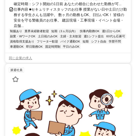
確定時期：シフト開始の1日前 あなたの都合に合わせた勤務が可...
仕事内容 ■セキュリティスタッフのお仕事 授業がない日や土日だけ勤
務する学生さんも活躍中。 数ヶ月の勤務もOK、日払いOK！ 皆様の
安全を守る警備員のお仕事。 建設現場・工事現場・イベント会場・
店舗...
制服あり
業界未経験者歓迎
短期（3ヵ月以内）
扶養内勤務OK
週1日からOK
副業・WワークOK
土日祝のみOK
主婦・主夫歓迎
週1シフト提出
60代も応募可
資格取得支援あり
フリーター歓迎
バイク通勤OK
短期
シフト自由
学歴不問
車通勤OK
即日勤務OK
固定時間制
平日のみOK
同じ企業の求人
派遣社員