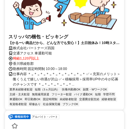
スリッパの梱包・ピッキング
【かるーい商品だから、どんな方でも安心！】土日祝休み！10時スター
トなので朝はゆっくり♪
株式会社パートナーズ四国
交通アクセス 車通勤可能
時給1,120円以上
香川県綾歌郡
勤務時間 固定時間制 10:00～18:00
仕事内容 ＊.｡＊.｡＊.｡＊.｡＊.｡＊.｡＊.｡＊.｡＊.｡＊ ✅＜充実のメリット＞
働くうえで嬉しい待遇が沢山 ✅＜積極採用＞採用率UP中の今が応募
のチャンスです ＊.｡＊.｡＊.｡＊.｡＊.｡＊...
業界未経験者歓迎
短期（3ヵ月以内）
扶養内勤務OK
副業・WワークOK
主婦・主夫歓迎
無期雇用派遣
フリーター歓迎
バイク通勤OK
短期
学歴不問
車通勤OK
即日勤務OK
固定時間制
未経験者歓迎
交通費全額支給
経験者歓迎
有資格者歓迎
研修あり
社会保険完備
ブランクOK
アルバイト・パート