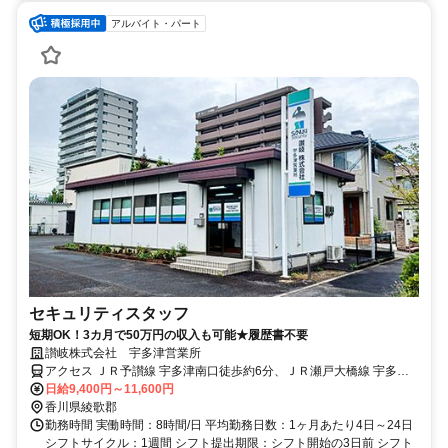
アルバイト・パート
セキュリティスタッフ
短期OK！3カ月で50万円の収入も可能★履歴書不要
讃岐株式会社 宇多津営業所
アクセス ＪＲ予讃線 宇多津南口徒歩約6分、ＪＲ瀬戸大橋線 宇多津
南口徒歩約6分、ＪＲ予讃線 丸亀北口徒歩約41分
日給9,400円～11,600円
香川県綾歌郡
勤務時間 実働時間：8時間/日 平均勤務日数：1ヶ月あたり4日～24日
シフトサイクル：1週間 シフト提出期限：シフト開始の3日前 シフト