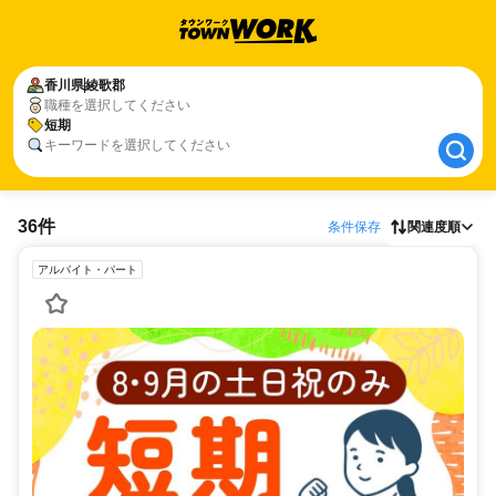
香川県
香川県
綾歌郡
綾歌郡
職種を選択してください
短期
短期
キーワードを選択してください
36件
条件保存
関連度順
アルバイト・パート