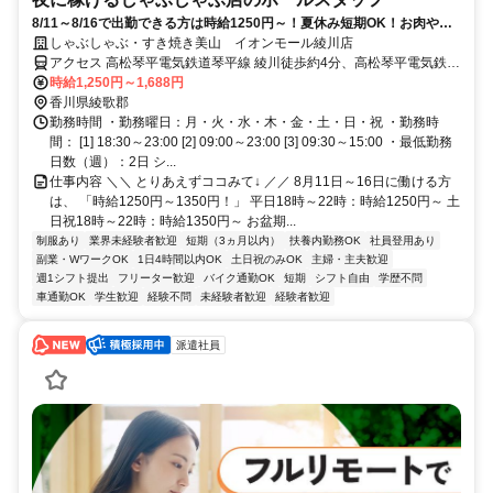
8/11～8/16で出勤できる方は時給1250円～！夏休み短期OK！お肉やド
リンクを運ぶだけ♪未経験OK！
しゃぶしゃぶ・すき焼き美山 イオンモール綾川店
アクセス 高松琴平電気鉄道琴平線 綾川徒歩約4分、高松琴平電気鉄道
琴平線 滝宮徒歩約13分、高松琴平電気鉄道琴平線 陶徒歩約25分
時給1,250円～1,688円
香川県綾歌郡
勤務時間 ・勤務曜日：月・火・水・木・金・土・日・祝 ・勤務時
間： [1] 18:30～23:00 [2] 09:00～23:00 [3] 09:30～15:00 ・最低勤務
日数（週）：2日 シ...
仕事内容 ＼＼ とりあえずココみて↓ ／／ 8月11日～16日に働ける方
は、 「時給1250円～1350円！」 平日18時～22時：時給1250円～ 土
日祝18時～22時：時給1350円～ お盆期...
制服あり
業界未経験者歓迎
短期（3ヵ月以内）
扶養内勤務OK
社員登用あり
副業・WワークOK
1日4時間以内OK
土日祝のみOK
主婦・主夫歓迎
週1シフト提出
フリーター歓迎
バイク通勤OK
短期
シフト自由
学歴不問
車通勤OK
学生歓迎
経験不問
未経験者歓迎
経験者歓迎
派遣社員