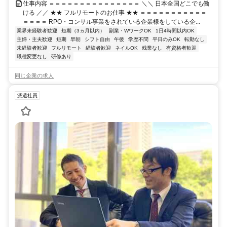
仕事内容 ＝＝＝＝＝＝＝＝＝＝＝＝＝＝＝ ＼＼ 日本全国どこでも働
ける ／／ ★★ フルリモートのお仕事 ★★ ＝＝＝＝＝＝＝＝＝＝＝
＝＝＝＝ RPO・コンサル事業をされている企業様をしている企...
業界未経験者歓迎
短期（3ヵ月以内）
副業・WワークOK
1日4時間以内OK
主婦・主夫歓迎
短期
早朝
シフト自由
午後
学歴不問
平日のみOK
転勤なし
未経験者歓迎
フルリモート
経験者歓迎
ネイルOK
残業なし
有資格者歓迎
職種変更なし
研修あり
同じ企業の求人
派遣社員