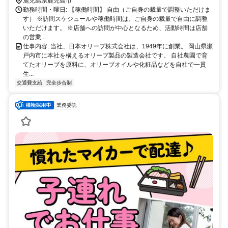
鹿児島県鹿児島市
勤務時間・曜日: 【稼働時間】 自由（ご自身の裁量で調整いただけま
す） ※訪問スケジュールや稼働時間は、ご自身の裁量で自由に調整
いただけます。 ※店舗への訪問が中心となるため、活動時間は店舗
の営業...
仕事内容: 当社、日本オリーブ株式会社は、1949年に創業。 岡山県瀬
戸内市に本社を構えるオリーブ製品の製造会社です。 自社農園で育
てたオリーブを原料に、オリーブオイルや化粧品などを自社で一貫
生...
交通費支給
完全歩合制
業務委託