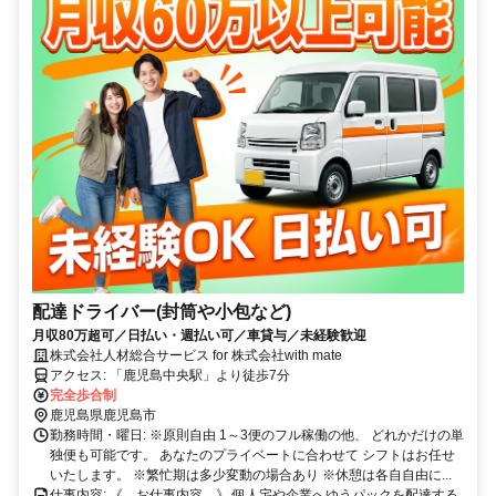
配達ドライバー(封筒や小包など)
月収80万超可／日払い・週払い可／車貸与／未経験歓迎
株式会社人材総合サービス for 株式会社with mate
アクセス: 「鹿児島中央駅」より徒歩7分
完全歩合制
鹿児島県鹿児島市
勤務時間・曜日: ※原則自由 1～3便のフル稼働の他、 どれかだけの単
独便も可能です。 あなたのプライベートに合わせて シフトはお任せ
いたします。 ※繁忙期は多少変動の場合あり ※休憩は各自自由に...
仕事内容: 《 お仕事内容 》 個人宅や企業へゆうパックを配達する