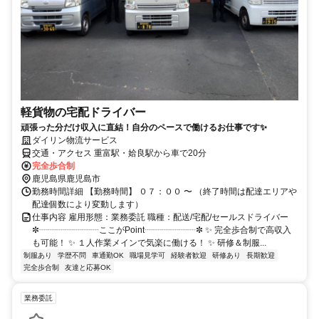
軽貨物の宅配ドライバー
頑張った分だけ収入に直結！自分のペースで働けるお仕事です✨
ダイリン物流サービス
交通・アクセス 重富駅・姶良駅から車で20分
完全歩合制
鹿児島県鹿児島市
勤務時間詳細 【勤務時間】 ０７：００ 〜 （終了時間は配達エリアや
配達個数により変動します）
仕事内容 雇用形態：業務委託 職種：配送/宅配/セールスドライバー
✼┈┈┈┈┈┈┈ここがPoint┈┈┈┈┈┈✼ ✨ 完全歩合制で高収入
も可能！ ✨ １人作業メインで気楽に働ける！ ✨ 研修＆制服...
制服あり
学歴不問
車通勤OK
職場見学可
経験者歓迎
研修あり
長期歓迎
完全歩合制
友達と応募OK
業務委託