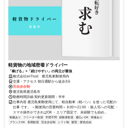
軽貨物の地域密着ドライバー
「稼げる」×「続けやすい」の両立が最強
株式会社enTrust 鹿児島東郵便局内
交通・アクセス 朝日通駅から徒歩3分
完全歩合制
鹿児島県鹿児島市
勤務時間詳細 契約更新期間：半年
仕事内容 鹿児島東郵便局にて、軽自動車（軽バン）を使った宅配の
仕事 です。 ＜郵便局の営業時間＞ 8:00〜21:00 ・個人宅への宅配 ・
スマホ操作ができればOK ・エリア固定で、未経験でも始め...
制服あり
フリーター歓迎
学歴不問
経験者歓迎
週払いOK
研修あり
ブランクOK
長期歓迎
完全歩合制
シフト制
髪型・髪色自由