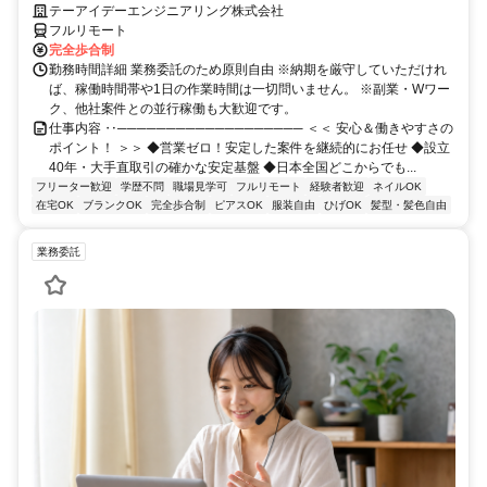
テーアイデーエンジニアリング株式会社
フルリモート
完全歩合制
勤務時間詳細 業務委託のため原則自由 ※納期を厳守していただけれ
ば、稼働時間帯や1日の作業時間は一切問いません。 ※副業・Wワー
ク、他社案件との並行稼働も大歓迎です。
仕事内容 ‥─────────────────── ＜＜ 安心＆働きやすさの
ポイント！ ＞＞ ◆営業ゼロ！安定した案件を継続的にお任せ ◆設立
40年・大手直取引の確かな安定基盤 ◆日本全国どこからでも...
フリーター歓迎
学歴不問
職場見学可
フルリモート
経験者歓迎
ネイルOK
在宅OK
ブランクOK
完全歩合制
ピアスOK
服装自由
ひげOK
髪型・髪色自由
業務委託