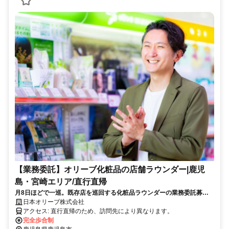
【業務委託】オリーブ化粧品の店舗ラウンダー|鹿児
島・宮崎エリア/直行直帰
月8日ほどで一巡。既存店を巡回する化粧品ラウンダーの業務委託募集
｜直行直帰・経費全額負担◎
日本オリーブ株式会社
アクセス: 直行直帰のため、訪問先により異なります。
完全歩合制