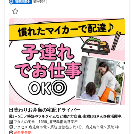
業務委託
日替わりお弁当の宅配ドライバー
週2～5日／時短やフルタイムなど働き方自由♪主婦(夫)さん多数活躍中！
サポート体制バッチリなのでお子さんの行事でのお休みなども取りやす
ワタミの宅食 1656_鹿児島郡元営業所
い◎
アクセス 鹿児島市電２系統 唐湊徒歩約1分、鹿児島市電２系統 神田
（交通局前）徒歩約4分、鹿児島市電２系統 工学部前徒歩約4分
完全歩合制