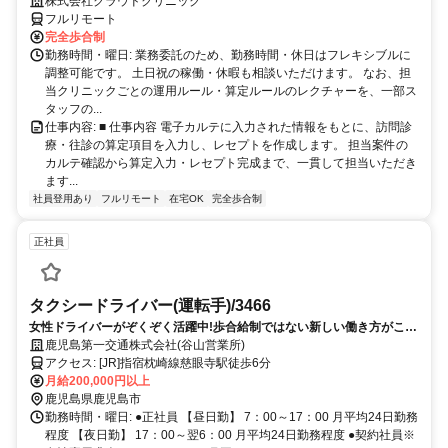
完全リモート｜在宅医療レセプト算定（成果報酬型／業務委託）
株式会社クラウドクリニック
フルリモート
完全歩合制
勤務時間・曜日: 業務委託のため、勤務時間・休日はフレキシブルに
調整可能です。 土日祝の稼働・休暇も相談いただけます。 なお、担
当クリニックごとの運用ルール・算定ルールのレクチャーを、一部ス
タッフの...
仕事内容: ■ 仕事内容 電子カルテに入力された情報をもとに、訪問診
療・往診の算定項目を入力し、レセプトを作成します。 担当案件の
カルテ確認から算定入力・レセプト完成まで、一貫して担当いただき
ます...
社員登用あり
フルリモート
在宅OK
完全歩合制
正社員
タクシードライバー(運転手)/3466
女性ドライバーがぞくぞく活躍中!歩合給制ではない新しい働き方がここ
にあります!【安心の研修制度】やる気があれば大丈夫！経験問わず大歓
鹿児島第一交通株式会社(谷山営業所)
迎！
アクセス: [JR]指宿枕崎線慈眼寺駅徒歩6分
月給200,000円以上
鹿児島県鹿児島市
勤務時間・曜日: ●正社員 【昼日勤】 7：00～17：00 月平均24日勤務
程度 【夜日勤】 17：00～翌6：00 月平均24日勤務程度 ●契約社員※