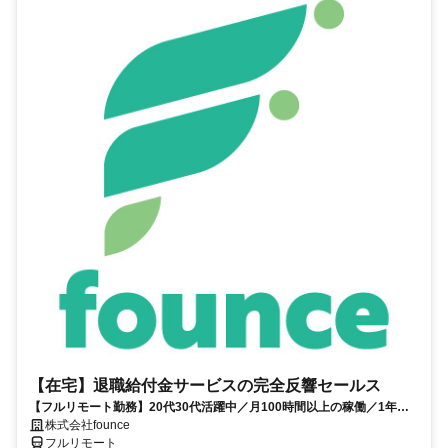
【在宅】退職給付金サービスの完全反響セールス
【フルリモート勤務】20代30代活躍中／月100時間以上の稼働／1年目
の最高月収100万円／営業経験1年あればOK／アポ取りなし提案のみ／
株式会社founce
研修制度充実
フルリモート