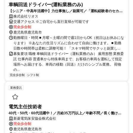
車輌回送ドライバー(運転業務のみ)
【シニア・中高年活躍中】力仕事無し／副業可／「運転経験者のセカン
ドキャリア」始めてみませんか♪
株式会社リオス
交通アクセス ※ご自宅から直行直帰が可能です
完全歩合制
鹿児島県鹿児島市
勤務曜日・時間 ■ 月曜～土曜の間で週1日からOK（祝日はお休みにな
ります） ※あなたの生活リズムに合わせて自由に働けます。 ■ 勤務
日数や時間帯は柔軟に調整可能！ 「スキマ時間でサクッと副業し...
募集要項 職種 車輌回送ドライバー（運転業務のみ） 雇用形態 業務委
託 仕事内容 普通車から特殊車両まで、お客様の車両を運転して指定
場所へお届けする、車両の移動（回送）だけのシンプル業務。 荷物
の...
完全歩合制
シフト制
業務委託
電気主任技術者
40代・50代・60代活躍中！／月給35万円以上／年齢不問／長く働ける
環境／残業ほぼなし
新菱電気保安協会株式会社
完全歩合制
鹿児島県鹿児島市