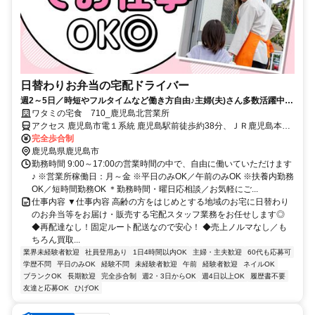
日替わりお弁当の宅配ドライバー
週2～5日／時短やフルタイムなど働き方自由♪主婦(夫)さん多数活躍中！
サポート体制バッチリなのでお子さんの行事でのお休みなども取りやす
ワタミの宅食 710_鹿児島北営業所
い◎
アクセス 鹿児島市電１系統 鹿児島駅前徒歩約38分、ＪＲ鹿児島本線
鹿児島徒歩約38分、ＪＲ日豊本線 鹿児島徒歩約38分
完全歩合制
鹿児島県鹿児島市
勤務時間 9:00～17:00の営業時間の中で、自由に働いていただけます
♪ ※営業所稼働日：月～金 ※平日のみOK／午前のみOK ※扶養内勤務
OK／短時間勤務OK ＊勤務時間・曜日応相談／お気軽にご...
仕事内容 ▼仕事内容 高齢の方をはじめとする地域のお宅に日替わり
のお弁当等をお届け・販売する宅配スタッフ業務をお任せします◎
◆再配達なし！固定ルート配送なので安心！ ◆売上ノルマなし／も
ちろん買取...
業界未経験者歓迎
社員登用あり
1日4時間以内OK
主婦・主夫歓迎
60代も応募可
学歴不問
平日のみOK
経験不問
未経験者歓迎
午前
経験者歓迎
ネイルOK
ブランクOK
長期歓迎
完全歩合制
週2・3日からOK
週4日以上OK
履歴書不要
友達と応募OK
ひげOK