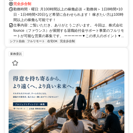
完全歩合制
勤務時間・曜日: 月100時間以上の稼働必須 ＜勤務例＞ 1日8時間×10
日・1日4時間×20日など希望に合わせられます！ 稼ぎたい方は100時
間以上の稼働も可能です！
仕事内容: ご覧いただき、ありがとうございます。 今回は、株式会社
founce（ファウンス）が展開する退職給付金サポート事業のフルリモ
ートが可能な営業の募集です。 ーーーーー▼この求人のポイント▼...
シフト自由
フルリモート
在宅OK
完全歩合制
業務委託