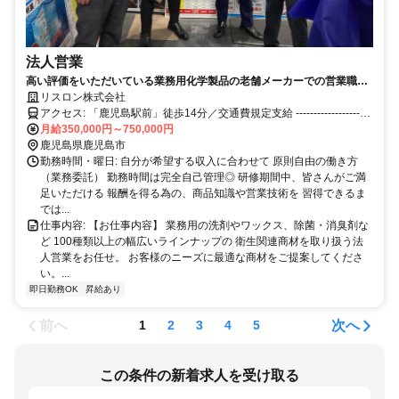
法人営業
高い評価をいただいている業務用化学製品の老舗メーカーでの営業職！
副業でも本業でも。皆さんの営業力が収入に直結！年収1000万円以上
リスロン株式会社
可！働く時間も、稼ぐ額も、場所も、自分らしく働ける。営業フリーラ
アクセス: 「鹿児島駅前」徒歩14分／交通費規定支給 ---------------------
ンスの新しい形！年齢不問！学歴不問！営業経験も不問！Wワークから
------------- まずはWEBよりご応募ください。 ※応募の秘密は厳守しま
月給350,000円～750,000円
のスタート可！転勤無し！開業資金などはいりません！安心の商材だか
す ※お電話での問い合わせも可能です ご応募いただいた後、こちら
鹿児島県鹿児島市
ら営業しやすいですよ！
から 原則1週間以内に、全員にメール もしくはお電話でご連絡いたし
勤務時間・曜日: 自分が希望する収入に合わせて 原則自由の働き方
ます。 面接日などはご相談させてください。 面接は各拠点にて実施
（業務委託） 勤務時間は完全自己管理◎ 研修期間中、皆さんがご満
足いただける 報酬を得る為の、商品知識や営業技術を 習得できるま
しております。 ご応募をお待ちしております！ 応募 ▼ 面接 ▼ 内定
では...
仕事内容: 【お仕事内容】 業務用の洗剤やワックス、除菌・消臭剤な
ど 100種類以上の幅広いラインナップの 衛生関連商材を取り扱う法
人営業をお任せ。 お客様のニーズに最適な商材をご提案してくださ
い。...
即日勤務OK
昇給あり
前へ
次へ
1
2
3
4
5
この条件の新着求人を受け取る