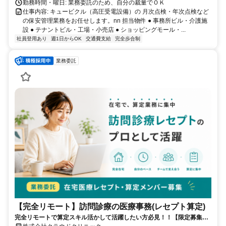
勤務時間・曜日: 業務委託のため、自分の裁量でＯＫ
仕事内容: キュービクル（高圧受電設備）の 月次点検・年次点検など
の保安管理業務をお任せします。nn 担当物件 ● 事務所ビル・介護施
設 ● テナントビル・工場・小売店 ● ショッピングモール・...
社員登用あり
週1日からOK
交通費支給
完全歩合制
業務委託
【完全リモート】訪問診療の医療事務(レセプト算定)
完全リモートで算定スキル活かして活躍したい方必見！！【限定募集】