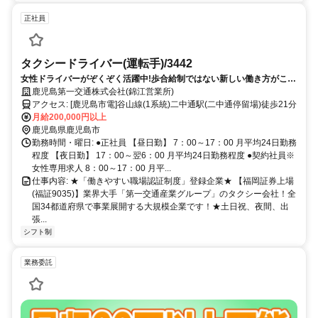
正社員
タクシードライバー(運転手)/3442
女性ドライバーがぞくぞく活躍中!歩合給制ではない新しい働き方がここ
にあります!【安心の研修制度】やる気があれば大丈夫！経験問わず大歓
鹿児島第一交通株式会社(錦江営業所)
迎！
アクセス: [鹿児島市電]谷山線(1系統)二中通駅(二中通停留場)徒歩21分
月給200,000円以上
鹿児島県鹿児島市
勤務時間・曜日: ●正社員 【昼日勤】 7：00～17：00 月平均24日勤務
程度 【夜日勤】 17：00～翌6：00 月平均24日勤務程度 ●契約社員※
女性専用求人 8：00～17：00 月平...
仕事内容: ★「働きやすい職場認証制度」登録企業★ 【福岡証券上場
(福証9035)】業界大手「第一交通産業グループ」のタクシー会社！全
国34都道府県で事業展開する大規模企業です！★土日祝、夜間、出
張...
シフト制
業務委託