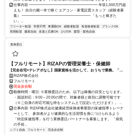
仕事内容 ━━━━━━━━━━━━━━━━━━━ 年収1,000万円超
えも！ 自分の腕一本で稼ぐ エアコン・家電設置スタッフ（経験者募
集） ━━━━━━━━━━━━━━━━━━━ 「もっと稼ぎた
い」...
フリーター歓迎
学歴不問
車通勤OK
経験者歓迎
有資格者歓迎
ブランクOK
長期歓迎
服装自由
友達と応募OK
ひげOK
髪型・髪色自由
業務委託
【フルリモート】RIZAPの管理栄養士・保健師
【完全在宅×テレアポなし】国家資格を活かして、おうちで業務。「も
う一つの安心」を。主婦・Wワーカー活躍中！「平日の日中だけ」「夕
RIZAP株式会社
方以降の数時間だけ」など、生活リズムに合わせた時間調整が可能で
フルリモート
す。1件ごとの成果報酬型だから、頑張った分だけ手応えのある収入
完全歩合制
に。充実のサポート体制で、安心の在宅ワークを始めませんか？
勤務時間・曜日: ※業務委託のため、以下は稼働の目安となります。
・面談対応：9:00～20:00の間で、対象者様と個別に調整可能です
（※ご自身の対応可能な枠をシステム上で設定いただけます）。 ...
仕事内容: RIZAP株式会社健康経営保険者事業部の保健指導トレーナ
ーとして、 参加者がより健康的な生活習慣を身につけられるよう
「特定保健指導」を行う業務委託パートナーを募集します。 「病気
の手前...
シフト自由
フルリモート
完全歩合制