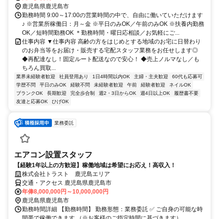
鹿児島県鹿児島市
勤務時間 9:00～17:00の営業時間の中で、自由に働いていただけます
♪ ※営業所稼働日：月～金 ※平日のみOK／午前のみOK ※扶養内勤務
OK／短時間勤務OK ＊勤務時間・曜日応相談／お気軽にご...
仕事内容 ▼仕事内容 高齢の方をはじめとする地域のお宅に日替わり
のお弁当等をお届け・販売する宅配スタッフ業務をお任せします◎
◆再配達なし！固定ルート配送なので安心！ ◆売上ノルマなし／も
ちろん買取...
業界未経験者歓迎
社員登用あり
1日4時間以内OK
主婦・主夫歓迎
60代も応募可
学歴不問
平日のみOK
経験不問
未経験者歓迎
午前
経験者歓迎
ネイルOK
ブランクOK
長期歓迎
完全歩合制
週2・3日からOK
週4日以上OK
履歴書不要
友達と応募OK
ひげOK
業務委託
エアコン設置スタッフ
【経験1年以上の方歓迎】稼働地域は希望にお応え！高収入！
株式会社トラスト 鹿児島エリア
交通・アクセス 鹿児島県鹿児島市
年俸8,000,000円～10,000,000円
鹿児島県鹿児島市
勤務時間詳細 【勤務時間】 勤務形態：業務委託 ✅ ご自身の可能な時
間帯で稼働できます （※お客様のご指定時間に基づきます）