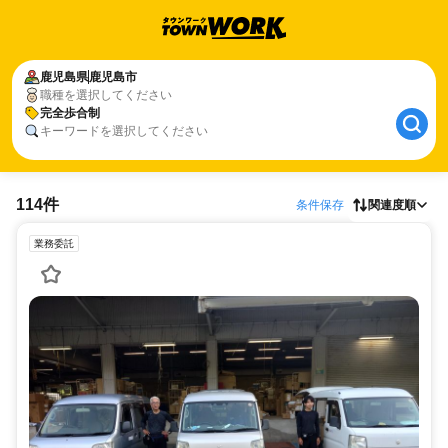
鹿児島県
鹿児島市
職種を選択してください
完全歩合制
キーワードを選択してください
114件
条件保存
関連度順
業務委託