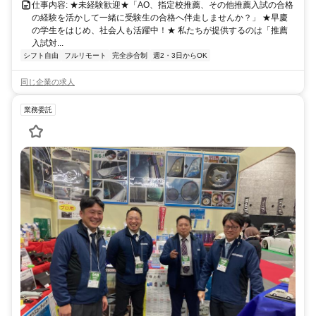
仕事内容: ★未経験歓迎★「AO、指定校推薦、その他推薦入試の合格
の経験を活かして一緒に受験生の合格へ伴走しませんか？」 ★早慶
の学生をはじめ、社会人も活躍中！★ 私たちが提供するのは「推薦
入試対...
シフト自由
フルリモート
完全歩合制
週2・3日からOK
同じ企業の求人
業務委託