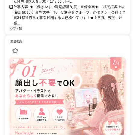
女性専用求人 8：00～17：00 月平...
仕事内容: ★「働きやすい職場認証制度」登録企業★ 【福岡証券上場
(福証9035)】業界大手「第一交通産業グループ」のタクシー会社！全
国34都道府県で事業展開する大規模企業です！★土日祝、夜間、出
張...
シフト制
業務委託