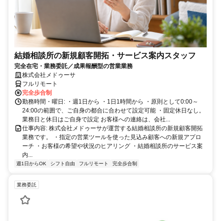
結婚相談所の新規顧客開拓・サービス案内スタッフ
完全在宅・業務委託／成果報酬型の営業業務
株式会社メドゥーサ
フルリモート
完全歩合制
勤務時間・曜日: ・週1日から ・1日1時間から ・原則として0:00～
24:00の範囲で、ご自身の都合に合わせて設定可能 ・固定休日なし。
業務日と休日はご自身で設定 お客様への連絡は、会社...
仕事内容: 株式会社メドゥーサが運営する結婚相談所の新規顧客開拓
業務です。 ・指定の営業ツールを使った見込み顧客への新規アプロ
ーチ ・お客様の希望や状況のヒアリング ・結婚相談所のサービス案
内...
週1日からOK
シフト自由
フルリモート
完全歩合制
業務委託