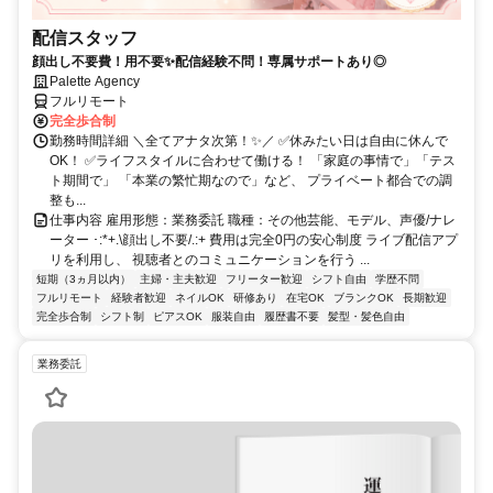
配信スタッフ
顔出し不要費！用不要✨配信経験不問！専属サポートあり◎
Palette Agency
フルリモート
完全歩合制
勤務時間詳細 ＼全てアナタ次第！✨／ ✅休みたい日は自由に休んで
OK！ ✅ライフスタイルに合わせて働ける！ 「家庭の事情で」「テス
ト期間で」 「本業の繁忙期なので」など、 プライベート都合での調
整も...
仕事内容 雇用形態：業務委託 職種：その他芸能、モデル、声優/ナレ
ーター ･:*+.\顔出し不要/.:+ 費用は完全0円の安心制度 ライブ配信アプ
リを利用し、 視聴者とのコミュニケーションを行う ...
短期（3ヵ月以内）
主婦・主夫歓迎
フリーター歓迎
シフト自由
学歴不問
フルリモート
経験者歓迎
ネイルOK
研修あり
在宅OK
ブランクOK
長期歓迎
完全歩合制
シフト制
ピアスOK
服装自由
履歴書不要
髪型・髪色自由
業務委託