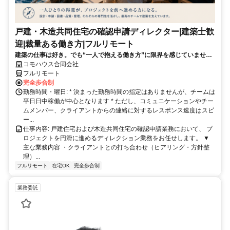
戸建・木造共同住宅の確認申請ディレクター|建築士歓
迎|裁量ある働き方|フルリモート
建築の仕事は好き。でも“一人で抱える働き方”に限界を感じていません
か？ 図面や法規チェックは専門チームへ。あなたは“プロジェクトを動
コモハウス合同会社
かす役割”に集中できます。
フルリモート
完全歩合制
勤務時間・曜日: * 決まった勤務時間の指定はありませんが、チームは
平日日中稼働が中心となります * ただし、コミュニケーションやチー
ムメンバー、クライアントからの連絡に対するレスポンス速度はスピ
ー...
仕事内容: 戸建住宅および木造共同住宅の確認申請業務において、 プ
ロジェクトを円滑に進めるディレクション業務をお任せします。 ▼
主な業務内容 ・クライアントとの打ち合わせ（ヒアリング・方針整
理）...
フルリモート
在宅OK
完全歩合制
業務委託