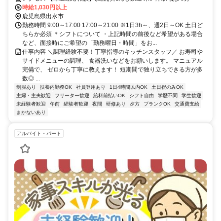
時給1,030円以上
鹿児島県出水市
勤務時間 9:00～17:00 17:00～21:00 ※1日3h～、週2日～OK 土日ど
ちらか必須 ＊シフトについて ・上記時間の前後など希望がある場合
など、面接時にご希望の「勤務曜日・時間」をお...
仕事内容 ＼調理経験不要！丁寧指導のキッチンスタッフ／ お寿司や
サイドメニューの調理、 食器洗いなどをお願いします。 マニュアル
完備で、 ゼロから丁寧に教えます！ 短期間で独り立ちできる方が多
数◎ ...
制服あり
扶養内勤務OK
社員登用あり
1日4時間以内OK
土日祝のみOK
主婦・主夫歓迎
フリーター歓迎
給料前払いOK
シフト自由
学歴不問
学生歓迎
未経験者歓迎
午前
経験者歓迎
夜間
研修あり
夕方
ブランクOK
交通費支給
まかないあり
アルバイト・パート