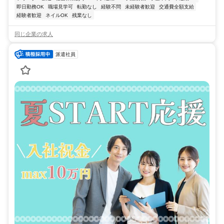
即日勤務OK
職場見学可
転勤なし
経験不問
未経験者歓迎
交通費全額支給
経験者歓迎
ネイルOK
残業なし
同じ企業の求人
派遣社員