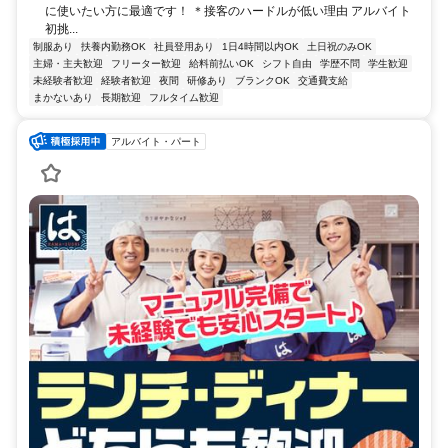
に使いたい方に最適です！ ＊接客のハードルが低い理由 アルバイト
初挑...
制服あり
扶養内勤務OK
社員登用あり
1日4時間以内OK
土日祝のみOK
主婦・主夫歓迎
フリーター歓迎
給料前払いOK
シフト自由
学歴不問
学生歓迎
未経験者歓迎
経験者歓迎
夜間
研修あり
ブランクOK
交通費支給
まかないあり
長期歓迎
フルタイム歓迎
アルバイト・パート