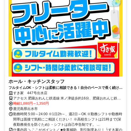
ホール・キッチンスタッフ
フルタイムOK・シフトは柔軟に相談できる！自分のペースで長く続けら
れる職場です◎
すき家 447号出水店
アクセス 肥薩おれんじ鉄道線 米ノ津徒歩約16分、肥薩おれんじ鉄道
線 出水西口徒歩約36分、ＪＲ九州新幹線 出水西口徒歩約36分 447号
時給1,080円～1,350円
線沿い、六月田下交差点近く
鹿児島県出水市
勤務時間 5:00～24:00 ※1日2h～、週2日～OK ※勤務シフトや勤務時
間帯は面接で気軽にご相談ください！ ※高校生シフトは21時まで(深
夜勤務発生を防ぐため) ・シフトは自己申告制です。 ...
仕事内容 ＼ここがポイント／ ■食事補助、割引制度あり！ └すき家の