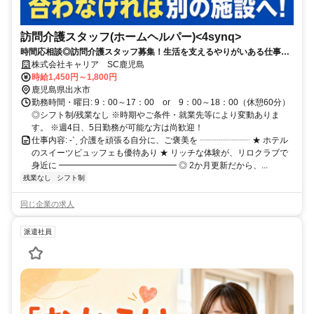
訪問介護スタッフ(ホームヘルパー)<4synq>
時間応相談◎訪問介護スタッフ募集！生活を支えるやりがいある仕事で
す。
株式会社キャリア SC鹿児島
時給1,450円～1,800円
鹿児島県出水市
勤務時間・曜日: 9：00～17：00 or 9：00～18：00（休憩60分）
◎シフト制/残業なし ※時期やご条件・就業先等により変動ありま
す。 ※週4日、5日勤務が可能な方は尚歓迎！
仕事内容: -ˋˏ 介護を頑張る自分に、ご褒美を ┈┈┈┈┈┈ ★ ホテル
のスイーツビュッフェも優待あり ★ リッチな体験が、リロクラブで
身近に ━━━━━━━━━━━━━━ ◎ 2か月更新だから、...
残業なし
シフト制
同じ企業の求人
派遣社員