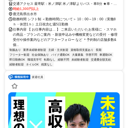
交通アクセス 最寄駅：米ノ津駅 米ノ津駅よりバス・車8分 ★車・バ
イク通勤OK
時給1,300円以上
鹿児島県出水市
勤務時間 シフト制 ＜勤務時間について＞ 10：00～19：00（実働8
ｈ・休憩1ｈ）土日祝含む週5日勤務
仕事内容 【 お仕事内容は… 】 ご来店いただいたお客様に ・スマホ
の商品・プランのご案内 ・新規申込みや機種変更などの受付 ・修理
受付や操作案内などのアフターフォロー など ＊予約制の店舗多数&
個...
制服あり
業界未経験者歓迎
主婦・主夫歓迎
資格取得支援あり
長期
フリーター歓迎
社会保険あり
バイク通勤OK
大量募集
学歴不問
車通勤OK
即日勤務OK
職場見学可
転勤なし
経験不問
未経験者歓迎
交通費全額支給
経験者歓迎
ネイルOK
残業なし
派遣社員