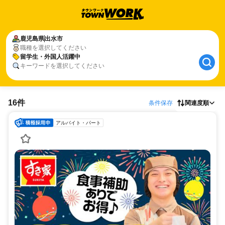
鹿児島県
出水市
職種を選択してください
留学生・外国人活躍中
キーワードを選択してください
16件
条件保存
関連度順
アルバイト・パート