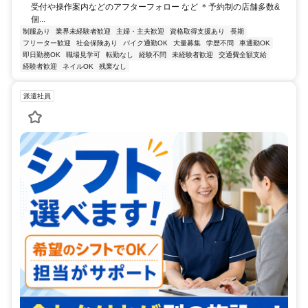
受付や操作案内などのアフターフォロー など ＊予約制の店舗多数&
個...
制服あり
業界未経験者歓迎
主婦・主夫歓迎
資格取得支援あり
長期
フリーター歓迎
社会保険あり
バイク通勤OK
大量募集
学歴不問
車通勤OK
即日勤務OK
職場見学可
転勤なし
経験不問
未経験者歓迎
交通費全額支給
経験者歓迎
ネイルOK
残業なし
派遣社員