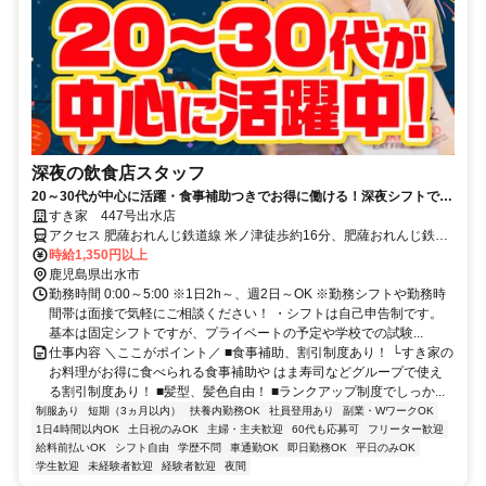
深夜の飲食店スタッフ
20～30代が中心に活躍・食事補助つきでお得に働ける！深夜シフトで稼
ぎませんか◎
すき家 447号出水店
アクセス 肥薩おれんじ鉄道線 米ノ津徒歩約16分、肥薩おれんじ鉄道
線 出水西口徒歩約36分、ＪＲ九州新幹線 出水西口徒歩約36分 447号
時給1,350円以上
線沿い、六月田下交差点近く
鹿児島県出水市
勤務時間 0:00～5:00 ※1日2h～、週2日～OK ※勤務シフトや勤務時
間帯は面接で気軽にご相談ください！ ・シフトは自己申告制です。
基本は固定シフトですが、プライベートの予定や学校での試験...
仕事内容 ＼ここがポイント／ ■食事補助、割引制度あり！ └すき家の
お料理がお得に食べられる食事補助や はま寿司などグループで使え
る割引制度あり！ ■髪型、髪色自由！ ■ランクアップ制度でしっか...
制服あり
短期（3ヵ月以内）
扶養内勤務OK
社員登用あり
副業・WワークOK
1日4時間以内OK
土日祝のみOK
主婦・主夫歓迎
60代も応募可
フリーター歓迎
給料前払いOK
シフト自由
学歴不問
車通勤OK
即日勤務OK
平日のみOK
学生歓迎
未経験者歓迎
経験者歓迎
夜間