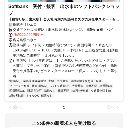
Softbank 受付・接客 出水市のソフトバンクショッ
プ
【最寄り駅：出水駅】 ⏰️入社時期の相談可＆スグのお仕事スタートも⏰️
在職中の方は先の時期での入社もOK！ 人気の高収入＆接客のお仕事♪
株式会社シエロ
交通アクセス 最寄駅：出水駅 出水駅よりバス・車5分 ★車・バイク
通勤OK
月給220,000円以上
鹿児島県出水市
勤務時間 シフト制 ＜勤務時間について＞ 実働時間： １月あたり
160.0時間 8:50 ～ 18:00（実働8ｈ・休憩1ｈ）土日祝含む週5日勤務
平均所定労働時間： １月あたり 160.0...
仕事内容 【 お仕事内容は… 】 ご来店いただいたお客様に ・スマホ
の商品・プランのご案内 ・新規申込みや機種変更などの受付 ・修理
受付や操作案内などのアフターフォロー ＊個人ノルマなし！ ＊落ち
着...
制服あり
業界未経験者歓迎
主婦・主夫歓迎
資格取得支援あり
長期
フリーター歓迎
社会保険あり
バイク通勤OK
大量募集
学歴不問
車通勤OK
即日勤務OK
職場見学可
転勤なし
経験不問
未経験者歓迎
交通費全額支給
経験者歓迎
ネイルOK
残業なし
前へ
次へ
1
この条件の新着求人を受け取る