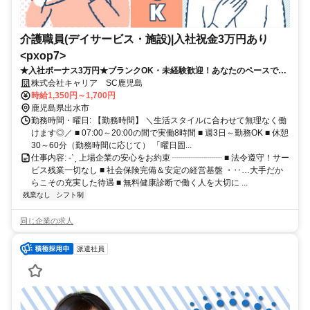
介護職員(デイサービス・施設)|入社祝金3万円あり
<pxop7>
★入社ボーナス3万円★ブランクOK・未経験歓迎！あなたのペースで介
護の現場へ
株式会社キャリア SC鹿児島
時給1,350円～1,700円
鹿児島県出水市
勤務時間・曜日: 【勤務時間】 ＼生活スタイルに合わせて無理なく働
けます◎／ ■ 07:00～20:00の間で実働8時間 ■ 週3日～勤務OK ■ 休憩
30～60分（勤務時間に応じて） 「曜日固...
仕事内容: -ˋˏ 上場企業の安心をお約束 ┈┈┈┈┈┈ ■ 法令遵守！サー
ビス残業一切なし ■ 社会保険完備＆安定の経営基盤 ・‥…大手だか
らこその充実した待遇 ■ 無料健康診断で働く人を大切に ...
残業なし
シフト制
同じ企業の求人
派遣社員