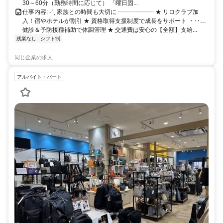
30～60分（勤務時間に応じて） 「曜日固...
仕事内容: -ˋˏ 家族との時間も大切に ┈┈┈┈┈┈ ★ リロクラブ加
入！宿やホテルが割引 ★ 資格取得支援制度で成長をサポート ・‥…
健診＆予防接種補助で体調管理 ★ 交通費は安心の【全額】支給...
残業なし
シフト制
同じ企業の求人
アルバイト・パート