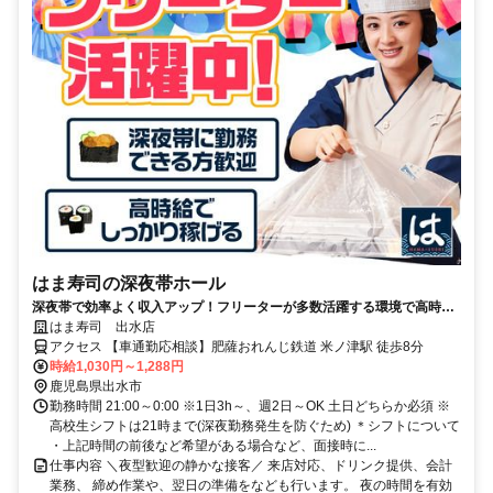
はま寿司の深夜帯ホール
深夜帯で効率よく収入アップ！フリーターが多数活躍する環境で高時給
で働きませんか？
はま寿司 出水店
アクセス 【車通勤応相談】肥薩おれんじ鉄道 米ノ津駅 徒歩8分
時給1,030円～1,288円
鹿児島県出水市
勤務時間 21:00～0:00 ※1日3h～、週2日～OK 土日どちらか必須 ※
高校生シフトは21時まで(深夜勤務発生を防ぐため) ＊シフトについて
・上記時間の前後など希望がある場合など、面接時に...
仕事内容 ＼夜型歓迎の静かな接客／ 来店対応、ドリンク提供、会計
業務、 締め作業や、翌日の準備をなども行います。 夜の時間を有効