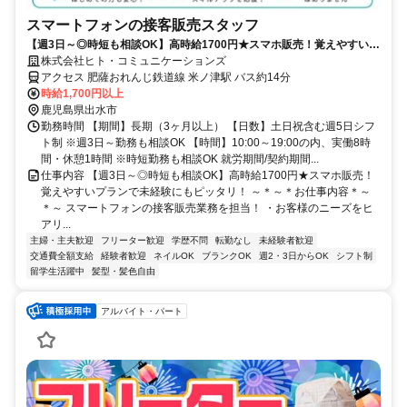
スマートフォンの接客販売スタッフ
【週3日～◎時短も相談OK】高時給1700円★スマホ販売！覚えやすいプ
ランで未経験にもピッタリ！
株式会社ヒト・コミュニケーションズ
アクセス 肥薩おれんじ鉄道線 米ノ津駅 バス約14分
時給1,700円以上
鹿児島県出水市
勤務時間 【期間】長期（3ヶ月以上） 【日数】土日祝含む週5日シフ
ト制 ※週3日～勤務も相談OK 【時間】10:00～19:00の内、実働8時
間・休憩1時間 ※時短勤務も相談OK 就労期間/契約期間...
仕事内容 【週3日～◎時短も相談OK】高時給1700円★スマホ販売！
覚えやすいプランで未経験にもピッタリ！ ～＊～＊お仕事内容＊～
＊～ スマートフォンの接客販売業務を担当！ ・お客様のニーズをヒ
アリ...
主婦・主夫歓迎
フリーター歓迎
学歴不問
転勤なし
未経験者歓迎
交通費全額支給
経験者歓迎
ネイルOK
ブランクOK
週2・3日からOK
シフト制
留学生活躍中
髪型・髪色自由
アルバイト・パート