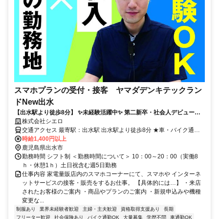
スマホプランの受付・接客 ヤマダデンキテックラン
ドNew出水
【出水駅より徒歩8分】 ✨未経験活躍中✨ 第二新卒・社会人デビュー歓
迎！ ＊ネイルOK＆髪自由(規定有)＊
株式会社シエロ
交通アクセス 最寄駅：出水駅 出水駅より徒歩8分 ★車・バイク通勤
OK
時給1,400円以上
鹿児島県出水市
勤務時間 シフト制 ＜勤務時間について＞ 10：00～20：00（実働8
ｈ・休憩1ｈ）土日祝含む週5日勤務
仕事内容 家電量販店内のスマホコーナーにて、スマホや インターネ
ットサービスの接客・販売をするお仕事。 【具体的には…】 ・来店
されたお客様のご案内 ・商品やプランのご案内 ・新規申込みや機種
変更な...
制服あり
業界未経験者歓迎
主婦・主夫歓迎
資格取得支援あり
長期
フリーター歓迎
社会保険あり
バイク通勤OK
大量募集
学歴不問
車通勤OK