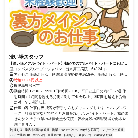
洗い場スタッフ
【洗い場／アルバイト・パート】初めてのアルバイト・パートにもピッ
タリ！未経験歓迎♪
コンパスグループ・ジャパン 出水第二病院 64124_p
アクセス 肥薩おれんじ鉄道線 高尾野徒歩約18分、肥薩おれんじ鉄道
線 野田郷徒歩約49分、肥薩おれんじ鉄道線 西出水徒歩約64分
時給1,026円以上
鹿児島県出水市
勤務時間 17:30～19:30 1日2時間～OK、平日と土日の内3日～/週 休
憩時間：6時間を超える労働に対して45分以上、8時間を超える労働
に対して1時間以上
仕事内容 仕事内容 接客が苦手な方もチャレンジしやすいシンプルワ
ーク！社員食堂などで黙々とお皿を洗うアルバイト・パート、始めま
せんか？ 大手企業の社員食堂や病院・福祉施設の調理現場で食器や
調理器具の...
制服あり
業界未経験者歓迎
副業・WワークOK
60代も応募可
フリーター歓迎
バイク通勤OK
学歴不問
車通勤OK
転勤なし
経験不問
未経験者歓迎