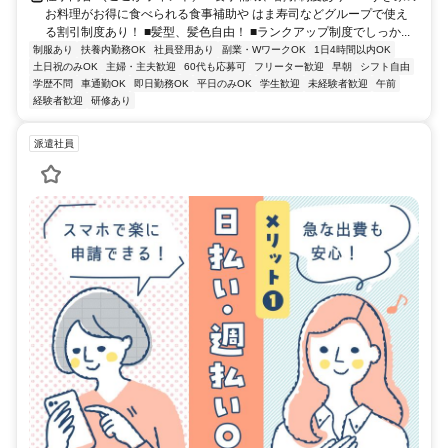
お料理がお得に食べられる食事補助や はま寿司などグループで使え
る割引制度あり！ ■髪型、髪色自由！ ■ランクアップ制度でしっか...
制服あり
扶養内勤務OK
社員登用あり
副業・WワークOK
1日4時間以内OK
土日祝のみOK
主婦・主夫歓迎
60代も応募可
フリーター歓迎
早朝
シフト自由
学歴不問
車通勤OK
即日勤務OK
平日のみOK
学生歓迎
未経験者歓迎
午前
経験者歓迎
研修あり
派遣社員