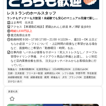
レストランのホールスタッフ
ランチもディナーも大歓迎！未経験でも安心のマニュアル完備で新しい
スタートを応援します♪
はま寿司 出水店
アクセス 【車通勤応相談】肥薩おれんじ鉄道 米ノ津駅 徒歩8分
時給1,030円以上
鹿児島県出水市
勤務時間 9:00～17:00 17:00～21:00 ※1日3h～、週2日～OK 土日ど
ちらか必須 ＊シフトについて ・上記時間の前後など希望がある場合
など、面接時にご希望の「勤務曜日・時間」をお...
仕事内容 ＼パネルが接客をサポート！対人ストレスなし／ テーブル
管理やドリンク準備、 テイクアウト商品の準備とお渡し、 レジ対応
など店内業務全般を担当。 注文はタッチパネルからお客様自身に行
っていた...
制服あり
扶養内勤務OK
社員登用あり
1日4時間以内OK
土日祝のみOK
主婦・主夫歓迎
フリーター歓迎
給料前払いOK
シフト自由
学歴不問
学生歓迎
未経験者歓迎
午前
経験者歓迎
夜間
研修あり
夕方
ブランクOK
交通費支給
まかないあり
派遣社員