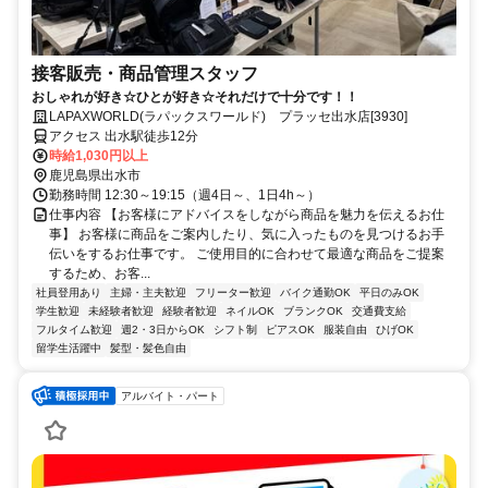
接客販売・商品管理スタッフ
おしゃれが好き☆ひとが好き☆それだけで十分です！！
LAPAXWORLD(ラパックスワールド) プラッセ出水店[3930]
アクセス 出水駅徒歩12分
時給1,030円以上
鹿児島県出水市
勤務時間 12:30～19:15（週4日～、1日4h～）
仕事内容 【お客様にアドバイスをしながら商品を魅力を伝えるお仕
事】 お客様に商品をご案内したり、気に入ったものを見つけるお手
伝いをするお仕事です。 ご使用目的に合わせて最適な商品をご提案
するため、お客...
社員登用あり
主婦・主夫歓迎
フリーター歓迎
バイク通勤OK
平日のみOK
学生歓迎
未経験者歓迎
経験者歓迎
ネイルOK
ブランクOK
交通費支給
フルタイム歓迎
週2・3日からOK
シフト制
ピアスOK
服装自由
ひげOK
留学生活躍中
髪型・髪色自由
アルバイト・パート