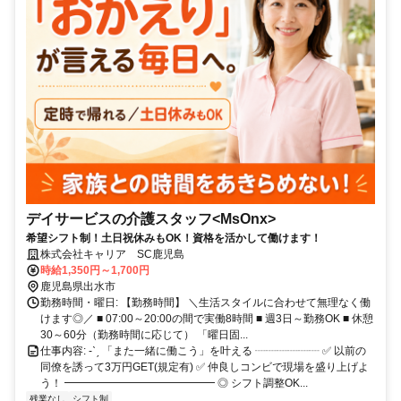
デイサービスの介護スタッフ<MsOnx>
希望シフト制！土日祝休みもOK！資格を活かして働けます！
株式会社キャリア SC鹿児島
時給1,350円～1,700円
鹿児島県出水市
勤務時間・曜日: 【勤務時間】 ＼生活スタイルに合わせて無理なく働
けます◎／ ■ 07:00～20:00の間で実働8時間 ■ 週3日～勤務OK ■ 休憩
30～60分（勤務時間に応じて） 「曜日固...
仕事内容: -ˋˏ 「また一緒に働こう」を叶える ┈┈┈┈┈┈ ✅ 以前の
同僚を誘って3万円GET(規定有) ✅ 仲良しコンビで現場を盛り上げよ
う！ ━━━━━━━━━━━━━━ ◎ シフト調整OK...
残業なし
シフト制