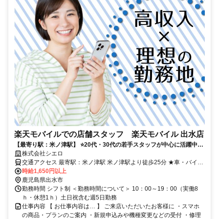
楽天モバイルでの店舗スタッフ 楽天モバイル 出水店
【最寄り駅：米ノ津駅】 ⭐️20代・30代の若手スタッフが中心に活躍中！
⭐入社祝金Max10万円
株式会社シエロ
交通アクセス 最寄駅：米ノ津駅 米ノ津駅より徒歩25分 ★車・バイク
通勤OK
時給1,650円以上
鹿児島県出水市
勤務時間 シフト制 ＜勤務時間について＞ 10：00～19：00（実働8
ｈ・休憩1ｈ）土日祝含む週5日勤務
仕事内容 【 お仕事内容は… 】 ご来店いただいたお客様に ・スマホ
の商品・プランのご案内 ・新規申込みや機種変更などの受付 ・修理