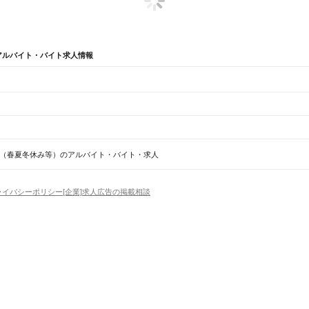
アルバイト・バイト求人情報
期間限定
鹿児島県 期間限定（春夏冬休み等） 夏休み
鹿児島県 期間限定（春夏冬休み等） 
（春夏冬休み等）のアルバイト・バイト・求人
け
鹿児島県 期間限定（春夏冬休み等） カフェ
市
西之表市
垂水市
薩摩川内市
日置市
曽於市
霧島市
いちき串木野市
南さつま市
志布志市
奄美市
駅
市来駅
湯之元駅
東市来駅
伊集院駅
薩摩松元駅
上伊集院駅
広木駅
鹿児島中央駅
鹿児島駅
ライバシーポリシー
[企業]求人広告の掲載相談
場
精肉・鮮魚加工
給食調理
パン屋（ベーカリー）
フードカウンター販売員
バー（BAR）・
駅
国分駅
隼人駅
加治木駅
錦江駅
帖佐駅
姶良駅
重富駅
竜ケ水駅
鹿児島駅
鹿児島中央駅
・髪色自由
ひげOK
ネイルOK
ピアスOK
履歴書不要
オープニングスタッフ
留学生・外国人活躍
）
トセールス
コンビニ
フードカウンター販売員
アパレル
家電量販店・携帯販売（携帯ショップ
日からOK
週4日以上OK
時間や曜日が選べる・シフト自由
固定時間・固定シフト制
シフト制
川駅
中福良駅
表木山駅
日当山駅
隼人駅
アミューズメントスタッフ
パチンコ・スロット
その他旅行・レジャー・イベント
の仕事
深夜の仕事
1日4時間以内OK
フルタイム歓迎
残業なし