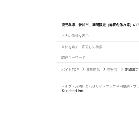
鹿児島県、曽於市、期間限定（春夏冬休み等）の
求人の詳細を表示
条件を追加・変更して検索
市区町村を追加・変更
関連キーワード
鹿児島県 鹿児島市 期間限定（春夏冬休み等） 
鹿児島県
駅を追加・変更
バイトTOP
鹿児島県
曽於市
期間限定
鹿児島県 期間限定（春夏冬休み等） 一ヶ月だ
鹿児島県
すべて
鹿児島市
鹿屋市
枕崎市
阿久根市
出水市
指宿
職種を追加・変更
JR鹿児島本線(川内～鹿児島)
曽於郡
肝属郡
熊毛郡
大島郡
川内駅
隈之城駅
木場茶屋駅
串木野駅
神村学園前
飲食・フードサービス
ヘルプ・お問い合わせ
サイトマップ
利用規約・プ
特徴を追加・変更
飲食・フードサービス
すべて
JR日豊本線(佐伯～鹿児島中央)
ホールスタッフ
キッチンスタッフ
皿洗い・洗い
人気
財部駅
北俣駅
大隅大川原駅
北永野田駅
霧島神宮
雇用形態を追加・変更
飲食店（店長・マネージャー）
日払いOK
高校生歓迎
学生歓迎
深夜の仕事
髪型
営業・販売
えびの高原線(八代～吉松)
勤務期間
アルバイト・パート
都道府県を変更
吉松駅
営業・販売
すべて
短期
正社員
単発・1日OK
長期
期間限定（春夏冬休み等
営業
テレフォンアポインター（テレアポ）
ルー
シフト
契約社員
JR肥薩線(吉松～隼人)
旅行・レジャー・イベント
土日祝のみOK
派遣社員
平日のみOK
週1日からOK
週2・3
吉松駅
栗野駅
大隅横川駅
植村駅
霧島温泉駅
嘉例
旅行・レジャー・イベント
すべて
変形労働時間制
業務委託
ホテルスタッフ（フロント等）
レジャー施設・
働く時間
JR日南線
倉庫・物流管理
早朝・朝の仕事
昼の仕事
夕方からの仕事
夜から