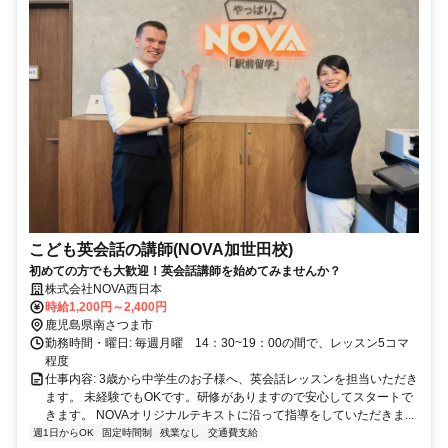
こども英会話の講師(NOVA加世田校)
初めての方でも大歓迎！英会話講師を始めてみませんか？
株式会社NOVA西日本
時給1,200円～2,400円
鹿児島県南さつま市
勤務時間・曜日: 毎週月曜 14：30~19：00の間で、レッスン5コマ
程度
仕事内容: 3歳から中学生のお子様へ、英会話レッスンを担当いただき
ます。 未経験でもOKです。研修がありますので安心してスタートで
きます。 NOVAオリジナルテキストに沿って指導をしていただきま...
週1日からOK
固定時間制
残業なし
交通費支給