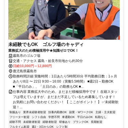
未経験でもOK ゴルフ場のキャディ
業務拡大のため積極採用中★知識ゼロでOK！
霧島市のゴルフ場
交通・アクセス 霧島・姶良市街地から約30分
日給10,000円～12,800円
鹿児島県霧島市
勤務時間詳細 実働時間：1日あたり5時間30分 平均勤務日数：1ヶ月
あたり8日 〜 22日 9:00～16:00（実働5.5時間） ■週2日～勤務OK
■「平日のみ」、「土日のみ」の勤務もOK ■...
仕事内容 業務拡大中のため、まだまだ積極採用中です！ 在籍スタッ
フは増えていますが、まだまだ不足しているため募集しています！
お気軽にお問い合わせください！ 【 ここがポイント！ 】 ✅未経験歓
迎！...
制服あり
業界未経験者歓迎
扶養内勤務OK
副業・WワークOK
主婦・主夫歓迎
フリーター歓迎
シフト自由
学歴不問
車通勤OK
平日のみOK
転勤なし
経験不問
未経験者歓迎
経験者歓迎
研修あり
ブランクOK
長期歓迎
フルタイム歓迎
週2・3日からOK
シフト制