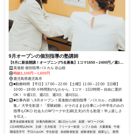
9月オープンの個別指導の塾講師
【9月に新規開講！オープニング5名募集】1コマ1650～2400円／週1
日、1コマ～OK！大学生・Wワーク歓迎！
英進館 個別指導パスカル 谷山校
時給1,100円～1,600円
鹿児島県鹿児島市
■勤務時間 【平日】17:00～22:00 【土曜】11:00～22:00 【日曜】
10:00～18:00 ※時間割のなかから、1コマ・1日2時間～自由に選択
OK！ ※週1日、週2日、週3日、週4日以...
■仕事内容 ＼9月オープン！英進館の個別指導「パスカル」の講師募
集／ 大学生歓迎！「受験経験」がそのままお仕事に♪小中学生のみの
指導もOK◎ 社会人のWワークや主婦(主夫)の方も歓迎！学ぶ楽しさ
を伝え...
業界未経験者歓迎
扶養内勤務OK
週1日からOK
副業・WワークOK
1日4時間以内OK
主婦・主夫歓迎
フリーター歓迎
シフト自由
大量募集
午後
職場見学可
平日のみOK
学生歓迎
未経験者歓迎
経験者歓迎
残業なし
夜間