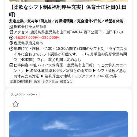
【柔軟なシフト制&福利厚生充実】保育士正社員(山田
町)
安定企業／賞与年3回支給／好職場環境／完全週休2日制／希望有休消化
率100％／働きやすさ◎／人間関係◎／持ち帰り残業なし／働きやすい
株式会社鹿児島商事
小規模保育／ワークライフ◎／子供と一緒に通勤（通園）ＯＫ！
アクセス: 鹿児島県鹿児島市山田町348-14 西平公園下・山田下バス停
から徒歩2分 マイカー（自動車）通勤OKです。駐車場は無料で使用
月給207,000円～220,000円
できます。
鹿児島県鹿児島市
勤務時間・曜日: ・7:30～18:30の間で8時間のシフト制 ・ライフスタ
イルに合わせてシフト調整が可能です。 ・1ヶ月単位の変形労働時間
制（40時間）です。 就労期間：定めなし
仕事内容: 中山バイパス保育園（鹿児島市山田町） ＼この求人のポイ
ント／ ▶ 希望休取得率100％／家庭との両立◎ ▶ シフト柔軟／急な
お休みにも対応 ▶ 福利厚生が地域トップクラス！／年3回の昇...
変形労働時間制
急募
シフト自由
残業なし
アルバイト・パート