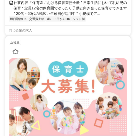
仕事内容: * 保育園における保育業務全般 * 日常生活において乳幼児の
保育 * 定員12名の保育園でゆったり子供と向き合った保育ができます
* 20代～60代の幅広い年齢層が活用中 * 小規模でア...
即日勤務OK
交通費支給
週2・3日からOK
シフト制
同じ企業の求人
正社員