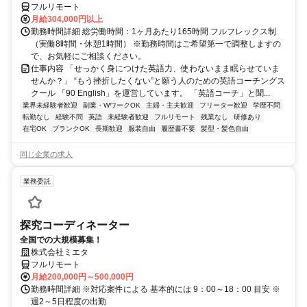
フルリモート
月給304,000円以上
勤務時間詳細 総労働時間：1ヶ月あたり165時間 フルフレックス制
（実働8時間・休憩1時間） ※勤務時間はご希望第一で調整しますの
で、お気軽にご相談ください。
仕事内容 「せっかく身につけた英語力、使わないまま眠らせていま
せんか？」 “もう挫折したくない”と願う人のための英語コーチングス
クール 「90 English」を運営しています。 「英語コーチ」と聞...
業界未経験者歓迎
副業・WワークOK
主婦・主夫歓迎
フリーター歓迎
学歴不問
転勤なし
経験不問
英語
未経験者歓迎
フルリモート
残業なし
研修あり
在宅OK
ブランクOK
長期歓迎
服装自由
履歴書不要
髪型・髪色自由
同じ企業の求人
業務委託
探究コーディネーター
全国での大規模募集！
株式会社ミエタ
フルリモート
月給200,000円～500,000円
勤務時間詳細 ※対応案件による 基本的には 9：00～18：00 目安 ※
週2～5日程度の出勤