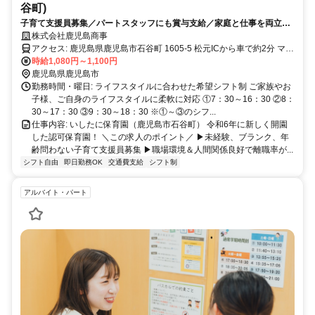
谷町)
子育て支援員募集／パートスタッフにも賞与支給／家庭と仕事を両立／
希望シフト制／働きやすさ◎／人間関係◎／働きやすい小規模保育
株式会社鹿児島商事
アクセス: 鹿児島県鹿児島市石谷町 1605-5 松元ICから車で約2分 マイ
カー（自動車）通勤OKです。駐車場は無料で使用できます。
時給1,080円～1,100円
鹿児島県鹿児島市
勤務時間・曜日: ライフスタイルに合わせた希望シフト制 ご家族やお
子様、ご自身のライフスタイルに柔軟に対応 ①7：30～16：30 ②8：
30～17：30 ③9：30～18：30 ※①～③のシフ...
仕事内容: いしたに保育園（鹿児島市石谷町） 令和6年に新しく開園
した認可保育園！ ＼この求人のポイント／ ▶︎未経験、ブランク、年
齢問わない子育て支援員募集 ▶︎職場環境＆人間関係良好で離職率が...
シフト自由
即日勤務OK
交通費支給
シフト制
アルバイト・パート