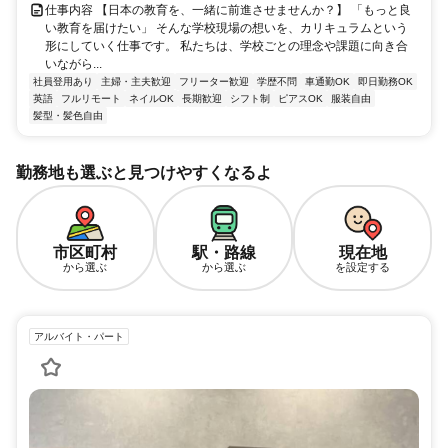
仕事内容 【日本の教育を、一緒に前進させませんか？】 「もっと良
い教育を届けたい」 そんな学校現場の想いを、カリキュラムという
形にしていく仕事です。 私たちは、学校ごとの理念や課題に向き合
いながら...
社員登用あり
主婦・主夫歓迎
フリーター歓迎
学歴不問
車通勤OK
即日勤務OK
英語
フルリモート
ネイルOK
長期歓迎
シフト制
ピアスOK
服装自由
髪型・髪色自由
勤務地も選ぶと見つけやすくなるよ
市区町村
駅・路線
現在地
から選ぶ
から選ぶ
を設定する
アルバイト・パート