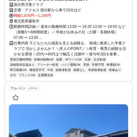
国分西児童クラブ
交通・アクセス 国分駅から車で10分ほど
時給1,030円～1,100円
鹿児島県霧島市
勤務時間詳細 ✅ 基本の勤務時間 13:00 〜 18:35 13:30 〜 19:00 など
（実働5〜6時間程度） ✅ 学校がお休みの日（土曜・長期休暇）
07:00 〜 13:00 ...
仕事内容 子どもたちの成長を支える経験を、 地域に根差した学童ク
ラブで 活かしませんか？ ＼求人のPOINT／ ✨保育・教育の経験を活
かせる環境 ✨20代〜60代まで幅広く活躍中 ✨賞与年2回＆食事...
変形労働時間制
扶養内勤務OK
副業・WワークOK
主婦・主夫歓迎
資格取得支援あり
フリーター歓迎
バイク通勤OK
早朝
学歴不問
車通勤OK
即日勤務OK
職場見学可
午前
経験者歓迎
残業なし
有資格者歓迎
研修あり
夕方
ブランクOK
交通費支給
アルバイト・パート