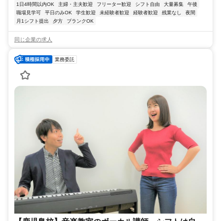
1日4時間以内OK
主婦・主夫歓迎
フリーター歓迎
シフト自由
大量募集
午後
職場見学可
平日のみOK
学生歓迎
未経験者歓迎
経験者歓迎
残業なし
夜間
月1シフト提出
夕方
ブランクOK
同じ企業の求人
業務委託