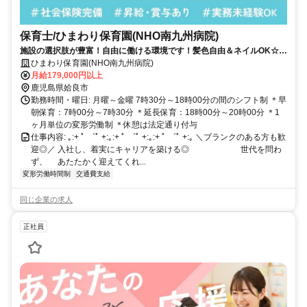
保育士/ひまわり保育園(NHO南九州病院)
施設の選択肢が豊富！自由に働ける環境です！髪色自由＆ネイルOK☆社
宅支援制度あり
ひまわり保育園(NHO南九州病院)
月給179,000円以上
鹿児島県姶良市
勤務時間・曜日: 月曜～金曜 7時30分～18時00分の間のシフト制 ＊早
朝保育：7時00分～7時30分 ＊延長保育：18時00分～20時00分 ＊1
ヶ月単位の変形労働制 ＊休憩は法定通り付与
仕事内容: ｡:+ ﾟ ゜ﾟ +:｡:+ ﾟ ゜ﾟ +:｡:+ ﾟ ゜ﾟ +:｡ ＼ブランクのある方も歓
迎◎／ 入社し、着実にキャリアを築ける◎ 世代を問わ
ず、 あたたかく迎えてくれ...
変形労働時間制
交通費支給
同じ企業の求人
正社員