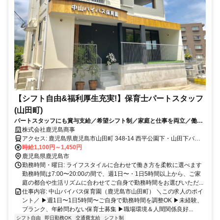
【シフト自由&福利厚生充実!】保育士パートスタッフ
(山田町)
パートスタッフにも賞与支給／希望シフト制／家庭と仕事を両立／働き
やすさ◎／人間関係◎／働きやすい小規模保育
株式会社鹿児島商事
アクセス: 鹿児島県鹿児島市山田町 348-14 西平公園下・山田下バス
停から徒歩2分 マイカー（自動車）通勤OKです。駐車場は無料で使
時給1,100円～1,450円
用できます。
鹿児島県鹿児島市
勤務時間・曜日: ライフスタイルに合わせて働き方を柔軟に選べます
勤務時間は7:00〜20:00の間で、週1日〜・1日5時間以上から、ご家
庭の都合や生活リズムに合わせてご自身で勤務時間をお選びいただ...
仕事内容: 中山バイパス保育園（鹿児島市山田町） ＼この求人のポイ
ント／ ▶週1日〜1日5時間〜ご自身で勤務時間を調整OK ▶︎未経験、
ブランク、年齢問わない保育士募集 ▶︎職場環境＆人間関係良好...
シフト自由
即日勤務OK
交通費支給
シフト制