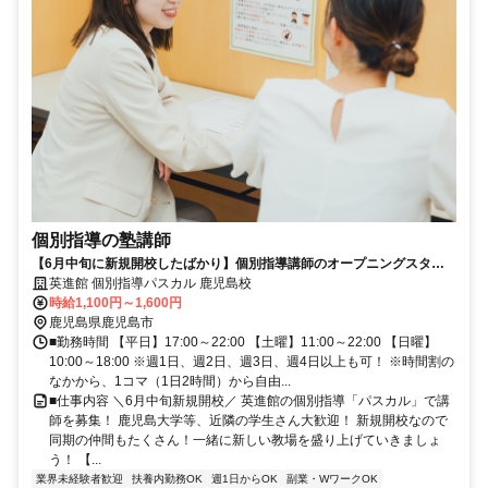
個別指導の塾講師
【6月中旬に新規開校したばかり】個別指導講師のオープニングスタッ
フ大募集＜1コマ1650～2400円＞鹿児島大学の学生さん歓迎♪
英進館 個別指導パスカル 鹿児島校
時給1,100円～1,600円
鹿児島県鹿児島市
■勤務時間 【平日】17:00～22:00 【土曜】11:00～22:00 【日曜】
10:00～18:00 ※週1日、週2日、週3日、週4日以上も可！ ※時間割の
なかから、1コマ（1日2時間）から自由...
■仕事内容 ＼6月中旬新規開校／ 英進館の個別指導「パスカル」で講
師を募集！ 鹿児島大学等、近隣の学生さん大歓迎！ 新規開校なので
同期の仲間もたくさん！一緒に新しい教場を盛り上げていきましょ
う！ 【...
業界未経験者歓迎
扶養内勤務OK
週1日からOK
副業・WワークOK