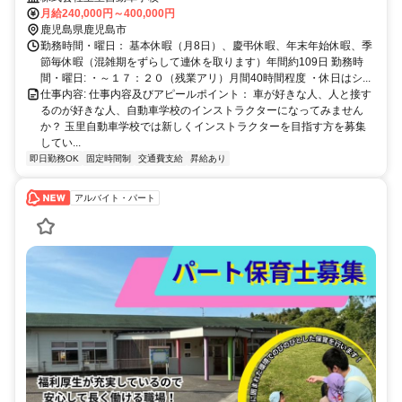
月給240,000円～400,000円
鹿児島県鹿児島市
勤務時間・曜日： 基本休暇（月8日）、慶弔休暇、年末年始休暇、季
節毎休暇（混雑期をずらして連休を取ります）年間約109日 勤務時
間・曜日: ・～１７：２０（残業アリ）月間40時間程度 ・休日はシ...
仕事内容: 仕事内容及びアピールポイント： 車が好きな人、人と接す
るのが好きな人、自動車学校のインストラクターになってみません
か？ 玉里自動車学校では新しくインストラクターを目指す方を募集
してい...
即日勤務OK
固定時間制
交通費支給
昇給あり
アルバイト・パート