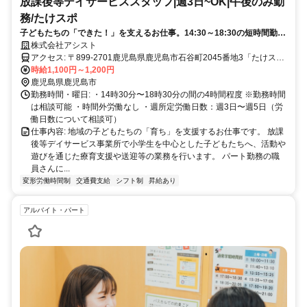
放課後等デイサービススタッフ|週3日~OK|午後のみ勤
務/たけスポ
子どもたちの「できた！」を支えるお仕事。14:30～18:30の短時間勤務
で家庭との両立も◎
株式会社アシスト
アクセス: 〒899-2701鹿児島県鹿児島市石谷町2045番地3「たけス
ポ」 アクセス: ・饅頭石原バス停から徒歩3分 ・マイカー通勤可：敷
時給1,100円～1,200円
地外（徒歩5分程度）に無料駐車場あり
鹿児島県鹿児島市
勤務時間・曜日: ・14時30分〜18時30分の間の4時間程度 ※勤務時間
は相談可能 ・時間外労働なし ・週所定労働日数：週3日〜週5日（労
働日数について相談可）
仕事内容: 地域の子どもたちの「育ち」を支援するお仕事です。 放課
後等デイサービス事業所で小学生を中心とした子どもたちへ、活動や
遊びを通じた療育支援や送迎等の業務を行います。 パート勤務の職
員さんに...
変形労働時間制
交通費支給
シフト制
昇給あり
アルバイト・パート