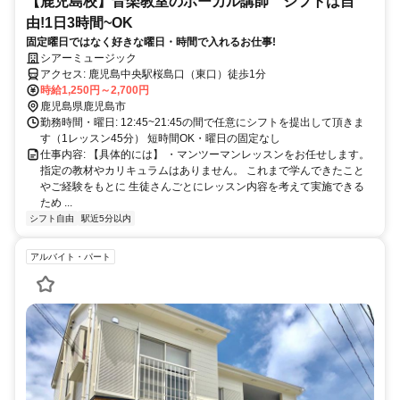
【鹿児島校】音楽教室のボーカル講師 シフトは自
由!1日3時間~OK
固定曜日ではなく好きな曜日・時間で入れるお仕事!
シアーミュージック
アクセス: 鹿児島中央駅桜島口（東口）徒歩1分
時給1,250円～2,700円
鹿児島県鹿児島市
勤務時間・曜日: 12:45~21:45の間で任意にシフトを提出して頂きま
す（1レッスン45分） 短時間OK・曜日の固定なし
仕事内容: 【具体的には】 ・マンツーマンレッスンをお任せします。
指定の教材やカリキュラムはありません。 これまで学んできたこと
やご経験をもとに 生徒さんごとにレッスン内容を考えて実施できる
ため ...
シフト自由
駅近5分以内
アルバイト・パート