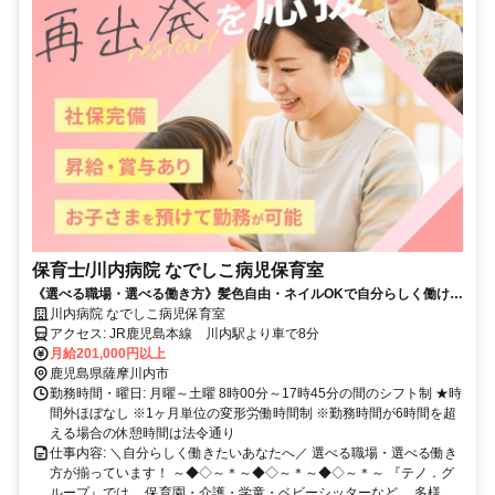
保育士/川内病院 なでしこ病児保育室
《選べる職場・選べる働き方》髪色自由・ネイルOKで自分らしく働け
る！社宅支援制度あり／資格を活かせる
川内病院 なでしこ病児保育室
アクセス: JR鹿児島本線 川内駅より車で8分
月給201,000円以上
鹿児島県薩摩川内市
勤務時間・曜日: 月曜～土曜 8時00分～17時45分の間のシフト制 ★時
間外ほぼなし ※1ヶ月単位の変形労働時間制 ※勤務時間が6時間を超
える場合の休憩時間は法令通り
仕事内容: ＼自分らしく働きたいあなたへ／ 選べる職場・選べる働き
方が揃っています！ ～◆◇～＊～◆◇～＊～◆◇～＊～ 『テノ．グ
ループ』では、 保育園・介護・学童・ベビーシッターなど、 多様