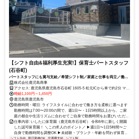
【シフト自由&福利厚生充実!】保育士パートスタッフ
(石谷町)
パートスタッフにも賞与支給／希望シフト制／家庭と仕事を両立／働き
やすさ◎／人間関係◎／扶養勤務相談可／日祝休み
株式会社鹿児島商事
アクセス: 鹿児島県鹿児島市石谷町 1605-5 松元ICから車で約2分 マイ
カー（自動車）通勤OKです。駐車場は無料で使用できます。
時給1,100円～1,450円
鹿児島県鹿児島市
勤務時間・曜日: ライフスタイルに合わせて働き方を柔軟に選べます
勤務時間は7:00〜20:00の間で、週1日〜・1日5時間以上から、ご家
庭の都合や生活リズムに合わせてご自身で勤務時間をお選びいただ...
仕事内容: いしたに保育園（鹿児島市石谷町） 令和6年に新しく開園
した認可保育園！ ＼この求人のポイント／ ▶週1日〜1日5時間〜ご
自身で勤務時間を調整OK ▶︎未経験・ブランク・年齢を問わず保育...
シフト自由
即日勤務OK
交通費支給
シフト制