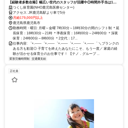
【経験者多数在籍】幅広い世代のスタッフが活躍中◎時間外手当は1分
単位で支給いたします！
つくし保育園(NHO鹿児島医療センター)
アクセス: JR鹿児島駅より車で5分
月給179,000円以上
鹿児島県鹿児島市
勤務時間・曜日: 月曜～金曜 7時30分～18時30分の間のシフト制 ＊延
長保育：18時30分～21時 ＊準夜保育：16時00分～24時00分 ＊深夜
保育：24時00分～8時00分 ＊2交代：17...
仕事内容: ゜+.――゜+.――゜+.――゜+.――゜+.――゜ ＼ブランクの
ある方も歓迎◎ 子育てを終えたあなたにこそ、もう一度／ 家庭の経
験が活かせる保育士のお仕事です！ 【テノ．グループ ...
変形労働時間制
交通費支給
正社員