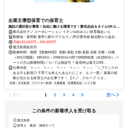
企業主導型保育での保育士
施設の選択肢が豊富！自由に働ける環境です！髪色自由＆ネイルOK☆社
宅支援制度あり
株式会社テノ.コーポレーション イオンゆめみらい保育園あいら
勤務地・最寄駅 最寄り駅やアクセス／JR日豊本線 帖佐駅から徒歩で
10分 JR日豊本線(姶良駅から徒歩で13分
月給185,000円～200,000円
鹿児島県姶良市
勤務時間・期間 【勤務時間】 朝勤 昼勤 夕勤 夜勤 深夜 月曜～日曜
（365日開園） 6時30分～20時30分の間で8時間程度（休憩60分）パ
ートの方は勤務時間については相談可 ＊延長時は最大22時...
仕事内容 ゜+.～～゜+.～～゜+.～～゜+.～～゜+.～～゜ ＼ブランクの
ある方も歓迎◎ 子育てを終えたあなたにこそ、もう一度／ 家庭の経
験が活かせる保育士のお仕事です！ 【テノ．グループ スタ...
主婦・主夫歓迎
フリーター歓迎
大量募集
交通費支給
シフト制
前へ
次へ
1
2
3
4
5
この条件の新着求人を受け取る
鹿児島県
保育士・教員・講師すべて