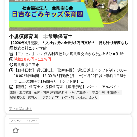
小規模保育園 非常勤保育士
【2026年4月開設】＊入社お祝い金最大5万円支給＊ 持ち帰り業務なし
株式会社ニチイ学館
【アクセス】 バス停吉利農協前／鹿児島交通から徒歩約5分 ■住 所 鹿
児島県 日置市 日吉町吉利3050 ■アクセス バス停吉利農協前／鹿児島
時給1,076円～1,176円
交通から徒歩約5分
鹿児島県日置市
【勤務日数】 週5日以上 【勤務時間】 週5日以上／シフト制 7：00～
18:00 延長時間～18:30 週5日勤務(月～土)※月20日以上勤務 1日6時
間以上 休憩時間1時間有り 【シフト例】 ...
【職種】 保育士 小規模保育園 【雇用形態】 パート・アルバイト
主婦・主夫歓迎
産休・育休取得実績あり
バイク通勤OK
学歴不問
車通勤OK
経験者歓迎
賞与あり
ブランクOK
シフト制
入社祝い金あり
同じ企業の求人
アルバイト・パート