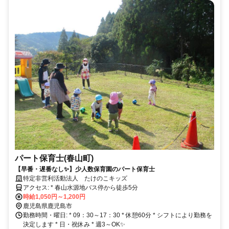
パート保育士(春山町)
【早番・遅番なし✨】少人数保育園のパート保育士
特定非営利活動法人 たけのこキッズ
アクセス: * 春山水源地バス停から徒歩5分
時給1,050円～1,200円
鹿児島県鹿児島市
勤務時間・曜日: * 09：30～17：30 * 休憩60分 * シフトにより勤務を
決定します * 日・祝休み * 週3～OK✨