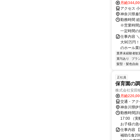
月給344,0
アクセス 
神奈川県秦
勤務時間 総
※営業時間
一定時間の残
仕事内容 
大90万円
のホール業
業界未経験者歓
賞与あり
ブラ
髪型・髪色自由
正社員
保育園の
株式会社安田物
月給220,0
交通・アク
神奈川県伊
勤務時間詳細
17:00 
お子様の急な
仕事内容 【
補助/1食2