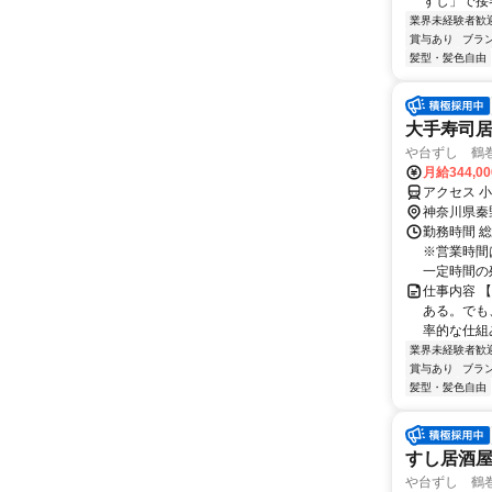
ずし」で接
業界未経験者歓
賞与あり
ブラ
髪型・髪色自由
大手寿司居
や台ずし 鶴
月給344,0
アクセス 
神奈川県秦
勤務時間 総
※営業時間
一定時間の残
仕事内容 
ある。でも
率的な仕組
業界未経験者歓
賞与あり
ブラ
髪型・髪色自由
すし居酒
や台ずし 鶴