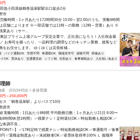
00円
小田急小田原線鶴巻温泉駅駅出口徒歩2分
野市
労働時間：1ヶ月あたり172時間30分 15:00～翌2:00のうち、実働8時間
は店舗によります ※一部店舗では11時～の勤務（12時～営業）あり ※
業あり（サー...
＼東証プライム上場グループ安定企業で、正社員になろう！入社祝金最
！／ お寿司を握ったり、一品料理の調理などのキッチン業務、接客など
務をお任せします。 ゆくゆくは店長候補...
迎
バイク通勤OK
学歴不問
車通勤OK
職場見学可
経験不問
研修あり
ンクOK
育休あり
交通費支給
シフト制
社割あり
食事補助あり
入社祝い金あり
調理師
産 (03)3445比々多保育園
00円～250,000円
セス 「鶴巻温泉駅」よりバスで10分
勢原市
 実働時間：1日あたり8時間 平均勤務日数：1ヶ月あたり21日 8:00〜
（実働8時間/休憩1時間） ✅残業ナシ！定時退社OK ✅時短勤務も相談OK ✅
体調不良...
POINT✨】 ✅17時定時で残業ナシ ✅時短勤務相談OK ✅車通勤可 ✅食事
00円 ✅退職金制度あり ✅未経験者OK ✅産育休取得率100% Ｌ 復職率