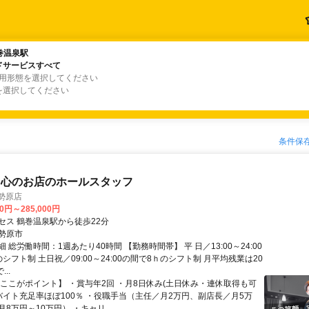
巻温泉駅
巻温泉駅
ドサービスすべて
ドサービスすべて
雇用形態を選択してください
を選択してください
条件保
中心のお店のホールスタッフ
勢原店
00円～285,000円
セス 鶴巻温泉駅から徒歩22分
勢原市
 総労働時間：1週あたり40時間 【勤務時間帯】 平 日／13:00～24:00
シフト制 土日祝／09:00～24:00の間で8ｈのシフト制 月平均残業は20
..
【ここがポイント】 ・賞与年2回 ・月8日休み(土日休み・連休取得も可
ルバイト充足率ほぼ100％ ・役職手当（主任／月2万円、副店長／月5万
8万円～10万円） ・キャリ...