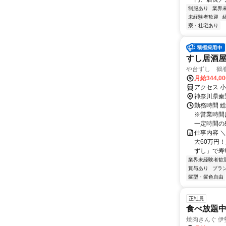
制服あり
業界
未経験者歓迎
寮・社宅あり
すし居酒
や台ずし 鶴
月給344,0
アクセス 
神奈川県秦
勤務時間 総
※営業時間
一定時間の残
仕事内容 
大60万円
ずし」で寿
業界未経験者歓
賞与あり
ブラ
髪型・髪色自由
正社員
食べ放題
焼肉きんぐ 伊