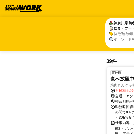
神奈川県
神奈川県
鶴
鶴
飲食・フー
飲食・フー
特徴/給与/
キーワード
39件
正社員
食べ放題
焼肉きんぐ 伊
月給255,0
交通・アク
神奈川県伊
勤務時間詳細
の間で8ｈの
～30h程度で.
仕事内容 
能) ・ア
円、店長／月