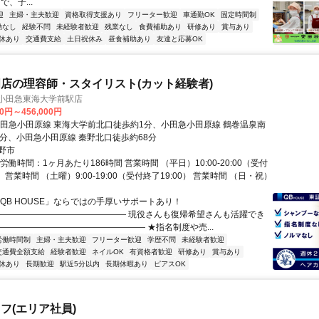
で、子...
迎
主婦・主夫歓迎
資格取得支援あり
フリーター歓迎
車通勤OK
固定時間制
勤なし
経験不問
未経験者歓迎
残業なし
食費補助あり
研修あり
賞与あり
休あり
交通費支給
土日祝休み
昼食補助あり
友達と応募OK
店の理容師・スタイリスト(カット経験者)
E 小田急東海大学前駅店
00円～456,000円
小田急小田原線 東海大学前北口徒歩約1分、小田急小田原線 鶴巻温泉南
7分、小田急小田原線 秦野北口徒歩約68分
野市
労働時間：1ヶ月あたり186時間 営業時間 （平日）10:00-20:00（受付
） 営業時間 （土曜）9:00-19:00（受付終了19:00） 営業時間 （日・祝）
「QB HOUSE」ならではの手厚いサポートあり！
――――――――――――――― 現役さんも復帰希望さんも活躍でき
―――――――――――――――――― ★指名制度や売...
労働時間制
主婦・主夫歓迎
フリーター歓迎
学歴不問
未経験者歓迎
交通費全額支給
経験者歓迎
ネイルOK
有資格者歓迎
研修あり
賞与あり
休あり
長期歓迎
駅近5分以内
長期休暇あり
ピアスOK
フ(エリア社員)