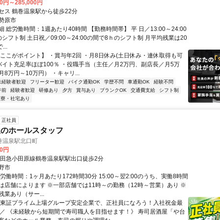
00円～285,000円
セス 鶴巻温泉駅から徒歩22分
勢原市
 総労働時間：1週あたり40時間 【勤務時間帯】 平 日／13:00～24:00
シフト制 土日祝／09:00～24:00の間で8ｈのシフト制 月平均残業は20
..
【ここがポイント】 ・賞与年2回 ・月8日休み(土日休み・連休取得も可
ルバイト充足率ほぼ100％ ・役職手当（主任／月2万円、副店長／月5万
8万円～10万円） ・キャリ...
未経験者歓迎
フリーター歓迎
バイク通勤OK
学歴不問
車通勤OK
経験不問
午前
経験者歓迎
研修あり
夕方
賞与あり
ブランクOK
交通費支給
シフト制
寮・社宅あり
正社員
屋のホールスタッフ
巻温泉駅北口町
00円
小田急小田原線鶴巻温泉駅駅出口徒歩2分
野市
労働時間：1ヶ月あたり172時間30分 15:00～翌2:00のうち、実働8時間
は店舗によります ※一部店舗では11時～の勤務（12時～営業）あり ※
業あり（サー...
＼東証プライム上場グループ安定企業で、正社員になろう！入社祝金最
！／ 《未経験から短期間で寿司職人を目指せます！》 寿司居酒屋「や台