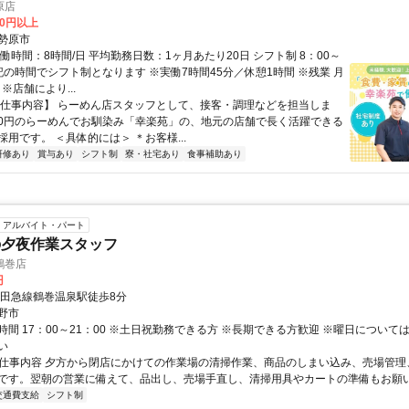
原店
00円以上
勢原市
働時間：8時間/日 平均勤務日数：1ヶ月あたり20日 シフト制 8：00～
上記の時間でシフト制となります ※実働7時間45分／休憩1時間 ※残業 月
 ※店舗により...
【仕事内容】 らーめん店スタッフとして、接客・調理などを担当しま
490円のらーめんでお馴染み「幸楽苑」の、地元の店舗で長く活躍できる
用です。 ＜具体的には＞ ＊お客様...
研修あり
賞与あり
シフト制
寮・社宅あり
食事補助あり
アルバイト・パート
の夕夜作業スタッフ
鶴巻店
円
小田急線鶴巻温泉駅徒歩8分
野市
時間 17：00～21：00 ※土日祝勤務できる方 ※長期できる方歓迎 ※曜日について
い
● 仕事内容 夕方から閉店にかけての作業場の清掃作業、商品のしまい込み、売場管
です。翌朝の営業に備えて、品出し、売場手直し、清掃用具やカートの準備もお願いし
交通費支給
シフト制