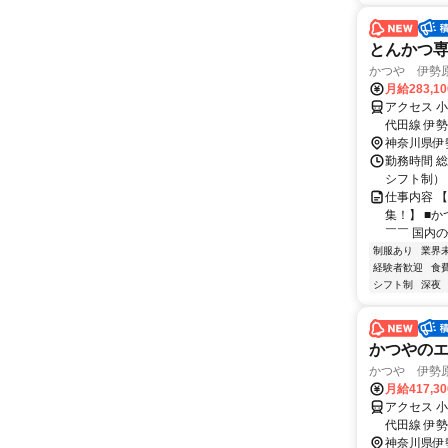
とんかつ専
かつや 伊勢
月給283,1
アクセス 
代田線 伊
神奈川県伊
勤務時間 総
シフト制）
仕事内容 
集！】 ■
￣￣ 国内
制服あり
業界
経験者歓迎
食
シフト制
深夜
かつやの
かつや 伊勢
月給417,3
アクセス 
代田線 伊
神奈川県伊