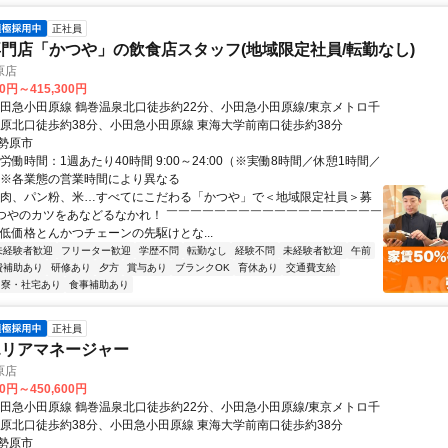
正社員
門店「かつや」の飲食店スタッフ(地域限定社員/転勤なし)
原店
00円～415,300円
小田急小田原線 鶴巻温泉北口徒歩約22分、小田急小田原線/東京メトロ千
勢原北口徒歩約38分、小田急小田原線 東海大学前南口徒歩約38分
勢原市
労働時間：1週あたり40時間 9:00～24:00（※実働8時間／休憩1時間／
 ※各業態の営業時間により異なる
【肉、パン粉、米…すべてにこだわる「かつや」で＜地域限定社員＞募
かつやのカツをあなどるなかれ！ ￣￣￣￣￣￣￣￣￣￣￣￣￣￣￣￣￣￣
の低価格とんかつチェーンの先駆けとな...
未経験者歓迎
フリーター歓迎
学歴不問
転勤なし
経験不問
未経験者歓迎
午前
費補助あり
研修あり
夕方
賞与あり
ブランクOK
育休あり
交通費支給
寮・社宅あり
食事補助あり
正社員
エリアマネージャー
原店
00円～450,600円
小田急小田原線 鶴巻温泉北口徒歩約22分、小田急小田原線/東京メトロ千
勢原北口徒歩約38分、小田急小田原線 東海大学前南口徒歩約38分
勢原市