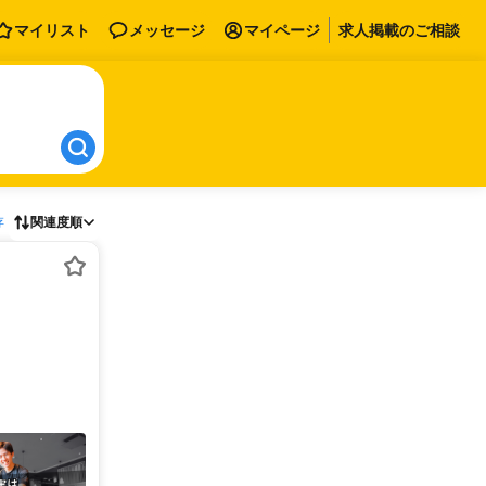
マイリスト
メッセージ
マイページ
求人掲載のご相談
存
関連度順