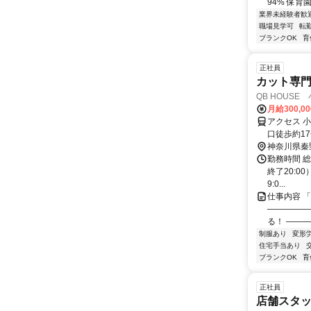
94% 保育園
業界未経験者歓
職場見学可
転
ブランクOK
育
正社員
カット専門
QB HOUS
月給300,0
アクセス 
口徒歩約1
神奈川県秦
勤務時間 総
終了20:00
9:0...
仕事内容 
―――――
る！ ――
制服あり
変形
住宅手当あり
ブランクOK
育
正社員
店舗スタッ