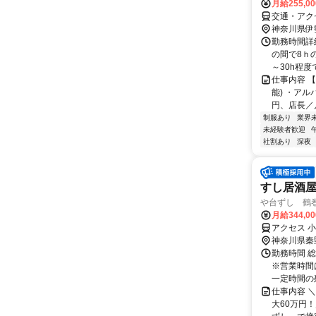
月給255,0
交通・アク
神奈川県伊
勤務時間詳細
の間で8ｈの
～30h程度で.
仕事内容 
能) ・ア
円、店長／月
制服あり
業界
未経験者歓迎
社割あり
深夜
すし居酒
や台ずし 鶴
月給344,0
アクセス 
神奈川県秦
勤務時間 総
※営業時間
一定時間の残
仕事内容 
大60万円