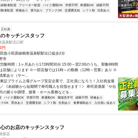
未経験者歓迎
フリーター歓迎
バイク通勤OK
学歴不問
車通勤OK
経験不問
経験者歓迎
研修あり
賞与あり
ブランクOK
交通費支給
シフト制
社割あり
正社員
屋のキッチンスタッフ
巻温泉駅北口町
00円
小田急小田原線鶴巻温泉駅駅出口徒歩2分
野市
労働時間：1ヶ月あたり172時間30分 15:00～翌2:00のうち、実働8時間
は店舗によります ※一部店舗では11時～の勤務（12時～営業）あり ※
業あり（サー...
＼東証プライム上場グループ安定企業で、正社員になろう！入社祝金最
！／ 《未経験から短期間で寿司職人を目指せます！》 寿司居酒屋「や台
司の握りや調理、接客・ホール業務などを...
迎
バイク通勤OK
学歴不問
車通勤OK
職場見学可
経験不問
研修あり
ンクOK
育休あり
交通費支給
シフト制
社割あり
食事補助あり
入社祝い金あり
中心のお店のキッチンスタッフ
勢原店