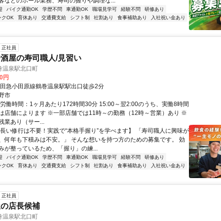
客などのホール業務、寿司の握りや調理な...
迎
バイク通勤OK
学歴不問
車通勤OK
職場見学可
経験不問
研修あり
ンクOK
育休あり
交通費支給
シフト制
社割あり
食事補助あり
入社祝い金あり
正社員
酒屋の寿司職人/見習い
巻温泉駅北口町
00円
小田急小田原線鶴巻温泉駅駅出口徒歩2分
野市
労働時間：1ヶ月あたり172時間30分 15:00～翌2:00のうち、実働8時間
は店舗によります ※一部店舗では11時～の勤務（12時～営業）あり ※
業あり（サー...
【長い修行は不要！実践で“本格手握り”を学べます】 「寿司職人に興味が
、何年も下積みは不安。」 そんな想いを持つ方のための募集です。 効
みが整っているため、「握り」の練...
迎
バイク通勤OK
学歴不問
車通勤OK
職場見学可
経験不問
研修あり
ンクOK
育休あり
交通費支給
シフト制
社割あり
食事補助あり
入社祝い金あり
正社員
屋の店長候補
巻温泉駅北口町