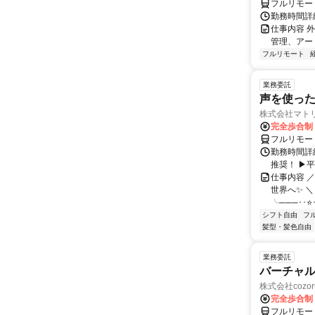
フルリモー
勤務時間詳
仕事内容 
管理、アー
フルリモート
業務委託
声を使っ
株式会社マト
完全歩合制
フルリモー
勤務時間詳細
推奨！ ▶
仕事内容 
世界へ✨ ＼
╰───･･⭐･
シフト自由
フ
髪型・髪色自由
業務委託
バーチャル
株式会社cozor
完全歩合制
フルリモー