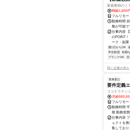
家庭教師のト
時給1,800
フルリモー
勤務時間 
整が可能で
仕事内容 
のPOINT
ーク・副業も
週1日からOK
学生歓迎
転勤
ブランクOK
交
同じ企業の求人
業務委託
要件定義エ
ココナラテック 
月給980,00
フルリモー
勤務時間 平
期 勤務形
仕事内容 
ェクトを推
集しておりま