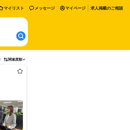
マイリスト
メッセージ
マイページ
求人掲載のご相談
存
関連度順