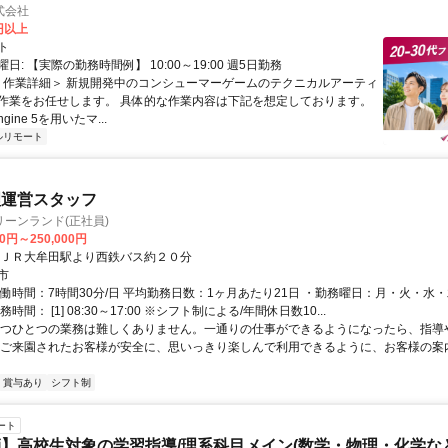
式会社
0円以上
ト
日: 【実際の勤務時間例】 10:00～19:00 週5日勤務
 ＜作業詳細＞ 新規開発中のコンシューマーゲームのテクニカルアーティ
作業をお任せします。 具体的な作業内容は下記を想定しております。
Engine 5を用いたマ...
ルリモート
理運営スタッフ
ーンランド(正社員)
00円～250,000円
※ＪＲ大牟田駅より西鉄バス約２０分
市
実働時間：7時間30分/日 平均勤務日数：1ヶ月あたり21日 ・勤務曜日：月・火・水
時間： [1] 08:30～17:00 ※シフト制による/年間休日数10...
一つひとつの業務は難しくありません。一通りの仕事ができるようになったら、指導
 ご来園されたお客様が安全に、思いっきり楽しんで利用できるように、お客様の案
賞与あり
シフト制
ート
】高校生対象の学習指導/理系科目メイン(数学・物理・化学など