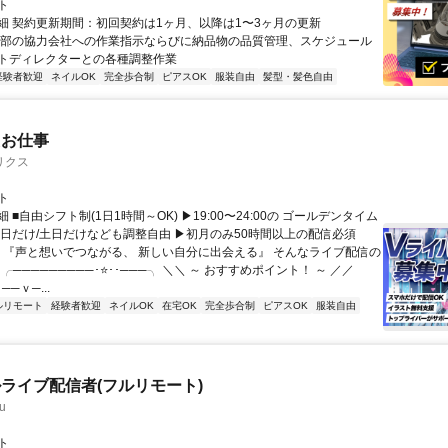
ト
細 契約更新期間：初回契約は1ヶ月、以降は1〜3ヶ月の更新
外部の協力会社への作業指示ならびに納品物の品質管理、スケジュール
トディレクターとの各種調整作業
経験者歓迎
ネイルOK
完全歩合制
ピアスOK
服装自由
髪型・髪色自由
たお仕事
リクス
ト
 ■自由シフト制(1日1時間～OK) ▶19:00〜24:00の ゴールデンタイム
平日だけ/土日だけなども調整自由 ▶初月のみ50時間以上の配信必須
／ 『声と想いでつながる、 新しい自分に出会える』 そんなライブ配信の
 ╭─────────･⭐･･───╮ ＼＼ ～ おすすめポイント！ ～ ／／
──ｖ─...
ルリモート
経験者歓迎
ネイルOK
在宅OK
完全歩合制
ピアスOK
服装自由
ライブ配信者(フルリモート)
u
ト