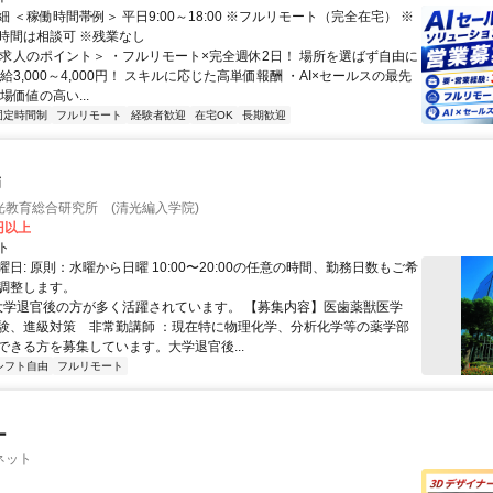
 ＜稼働時間帯例＞ 平日9:00～18:00 ※フルリモート（完全在宅） ※
時間は相談可 ※残業なし
＜求人のポイント＞ ・フルリモート×完全週休2日！ 場所を選ばず自由に
給3,000～4,000円！ スキルに応じた高単価報酬 ・AI×セールスの最先
場価値の高い...
固定時間制
フルリモート
経験者歓迎
在宅OK
長期歓迎
師
光教育総合研究所 (清光編入学院)
0円以上
ト
日: 原則：水曜から日曜 10:00〜20:00の任意の時間、勤務日数もご希
調整します。
 大学退官後の方が多く活躍されています。 【募集内容】医歯薬獣医学
験、進級対策 非常勤講師 ：現在特に物理化学、分析化学等の薬学部
ができる方を募集しています。大学退官後...
シフト自由
フルリモート
ー
ネット