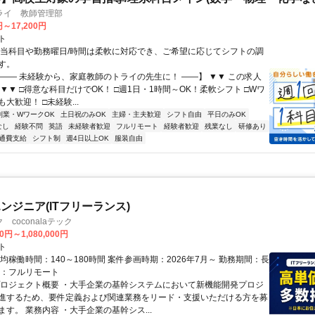
ライ 教師管理部
円～17,200円
ト
担当科目や勤務曜日/時間は柔軟に対応でき、ご希望に応じてシフトの調
す。
【―― 未経験から、家庭教師のトライの先生に！ ――】 ▼▼ この求人
！ ▼▼ □得意な科目だけでOK！ □週1日・1時間～OK！柔軟シフト □Wワ
大歓迎！ □未経験...
副業・WワークOK
土日祝のみOK
主婦・主夫歓迎
シフト自由
平日のみOK
なし
経験不問
英語
未経験者歓迎
フルリモート
経験者歓迎
残業なし
研修あり
通費支給
シフト制
週4日以上OK
服装自由
ンジニア(ITフリーランス)
coconalaテック
0円～1,080,000円
ト
均稼働時間：140～180時間 案件参画時期：2026年7月～ 勤務期間：長
態：フルリモート
プロジェクト概要 ・大手企業の基幹システムにおいて新機能開発プロジ
進するため、要件定義および関連業務をリード・支援いただける方を募
す。 業務内容 ・大手企業の基幹シス...