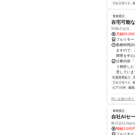
フルリモート
業務委託
在宅可能
90株式会社
月給60,00
フルリモー
勤務時間詳
ますので、お
間帯を中心に
仕事内容 
う挫折したく
営しています
社員登用あり
フルリモート
ピアスOK
服装
同じ企業の求人
業務委託
自社AIセ
株式会社Algoa
時給3,000
フルリモー