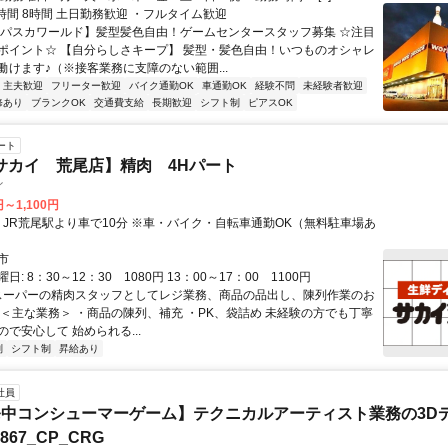
実働時間 8時間 土日勤務歓迎 ・フルタイム歓迎
【パスカワールド】髪型髪色自由！ゲームセンタースタッフ募集 ☆注目
ポイント☆ 【自分らしさキープ】 髪型・髪色自由！いつものオシャレ
働けます♪（※接客業務に支障のない範囲...
・主夫歓迎
フリーター歓迎
バイク通勤OK
車通勤OK
経験不問
未経験者歓迎
修あり
ブランクOK
交通費支給
長期歓迎
シフト制
ピアスOK
ート
サカイ 荒尾店】精肉 4Hパート
イ
円～1,100円
市
: 8：30～12：30 1080円 13：00～17：00 1100円
 スーパーの精肉スタッフとしてレジ業務、商品の品出し、陳列作業のお
 ＜主な業務＞ ・商品の陳列、補充 ・PK、袋詰め 未経験の方でも丁寧
で安心して 始められる...
制
シフト制
昇給あり
社員
中コンシューマーゲーム】テクニカルアーティスト業務の3D
7867_CP_CRG