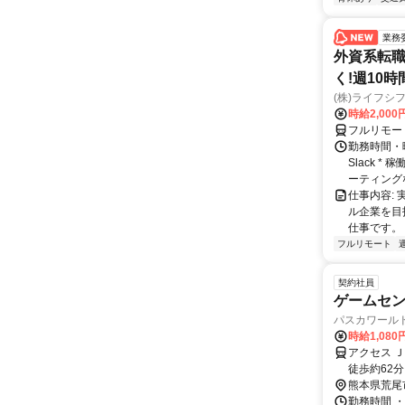
業務
外資系転職
く!週10
(株)ライフシ
時給2,000
フルリモー
勤務時間・曜
Slack 
ーティングな
仕事内容:
ル企業を目
仕事です。
フルリモート
契約社員
ゲームセ
パスカワール
時給1,08
アクセス 
徒歩約62
熊本県荒尾
勤務時間 ・