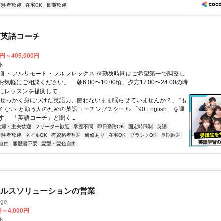
経験者歓迎
在宅OK
長期歓迎
な英語コーチ
0円～405,000円
ト
細 ・フルリモート・フルフレックス ※勤務時間はご希望第一で調整し
気軽にご相談ください。 ・朝6:00〜10:00頃、夕方17:00〜24:00の時
レッスンを提供して...
「せっかく身につけた英語力、使わないまま眠らせていませんか？」 “も
ない”と願う人のための英語コーチングスクール 「90 English」を運
。 「英語コーチ」と聞く...
主婦・主夫歓迎
フリーター歓迎
学歴不問
即日勤務OK
固定時間制
英語
経験者歓迎
ネイルOK
有資格者歓迎
研修あり
在宅OK
ブランクOK
長期歓迎
自由
履歴書不要
髪型・髪色自由
ールスソリューションの営業
ge
円～4,000円
ト