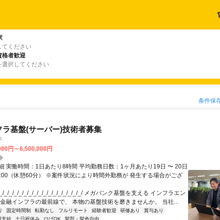
駅
してください
資格者歓迎
を選択してください
条件保
フラ基盤(サーバー)技術者募集
子
000円～6,500,000円
ト
 実働時間：1日あたり8時間 平均勤務日数：1ヶ月あたり19日 〜 20日
18:00（休憩60分） ※案件状況により時間外勤務が 発生する場合がござ
/_/_/_/_/_/_/_/_/_/_/_/_/_/_/_/_/ メガバンク基盤を支える インフラエン
 金融インフラの最前線で、 本物の基盤技術を磨きませんか。 当社...
り
固定時間制
転勤なし
フルリモート
経験者歓迎
研修あり
賞与あり
費支給
土日祝休み
ひげOK
髪型・髪色自由