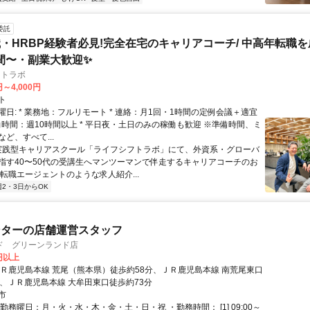
委託
・HRBP経験者必見!完全在宅のキャリアコーチ/ 中高年転職
時間〜・副業大歓迎✨
フトラボ
円～4,000円
ト
日: * 業務地：フルリモート * 連絡：月1回・1時間の定例会議＋適宜
* 稼働時間：週10時間以上 * 平日夜・土日のみの稼働も歓迎 ※準備時間、ミ
ど、すべて...
 実践型キャリアスクール「ライフシフトラボ」にて、外資系・グローバ
指す40〜50代の受講生へマンツーマンで伴走するキャリアコーチのお
 転職エージェントのような求人紹介...
週2・3日からOK
ンターの店舗運営スタッフ
ド グリーンランド店
0円以上
ＪＲ鹿児島本線 荒尾（熊本県）徒歩約58分、ＪＲ鹿児島本線 南荒尾東口
分、ＪＲ鹿児島本線 大牟田東口徒歩約73分
市
勤務曜日：月・火・水・木・金・土・日・祝 ・勤務時間： [1] 09:00～