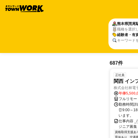
熊本県
荒尾
職種を選択
経験者・有
キーワード
687件
正社員
関西 イン
株式会社林電
年俸5,500,
フルリモー
勤務時間詳細
⏰9:00～
います。
仕事内容 _/_
ジニア募集
資格取得支援あ
育休あり
交通