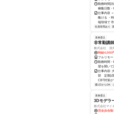
勤務時間詳細
稼働日数・
仕事内容 
働ける ・時
端領域で 市
社員登用あり
業務委託
非常勤講
株式会社 清
時給4,00
フルリモー
勤務時間・曜
望を聞いて
仕事内容:
部 定期試
CBT対策
週1日からOK
業務委託
3Dモデラ
株式会社マイ
完全歩合制