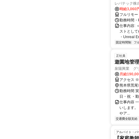
レバテック株
時給3,06
フルリモー
勤務時間・曜
仕事内容:
ストとして
・Unreal 
固定時間制
フ
正社員
遊園地管
泉陽興業 グリ
月給190,0
アクセス 
熊本県荒尾
勤務時間 
日・祝 ・勤務
仕事内容 
いします。
やア...
交通費全額支給
アルバイト・パ
【家庭教師