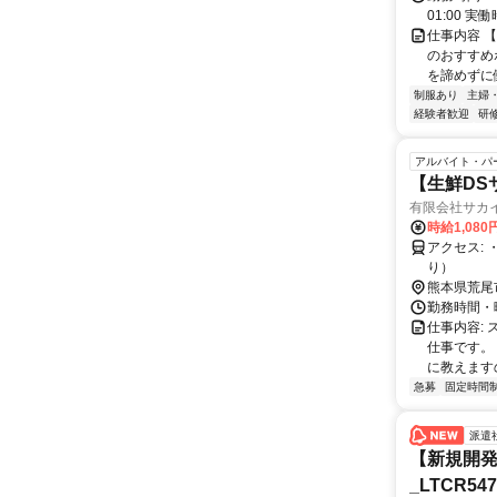
01:00 
仕事内容 
のおすすめ
を諦めずに
制服あり
主婦
経験者歓迎
研
アルバイト・パ
【生鮮DS
有限会社サカ
時給1,080
アクセス: ・JR荒尾駅より車で10分 ※車・バイク・自転車通勤OK（無料駐車場あ
り）
熊本県荒尾
勤務時間・曜日
仕事内容:
仕事です。
に教えますの
急募
固定時間
派遣
【新規開発
_LTCR54