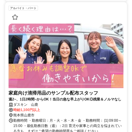
アルバイト・パート
家庭向け清掃用品のサンプル配布スタッフ
週2~、1日2時間~からOK！当日の急な早上がりOK◎残業＆ノルマなし
ダスキン 山鹿
時給1,100円以上
熊本県山鹿市
勤務時間 ・勤務曜日：月・火・水・木・金 ・勤務時間： [1] 09:00～
15:00 ・最低勤務日数（週）：2日 育児や家事との両立を悩まれてい
る方も、まずはご希望の勤務時間帯をご相談ください...