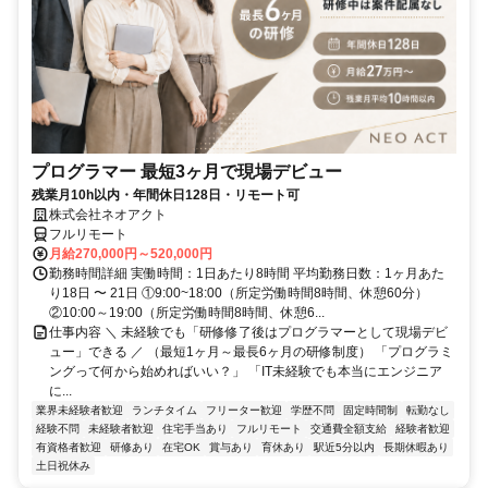
プログラマー 最短3ヶ月で現場デビュー
残業月10h以内・年間休日128日・リモート可
株式会社ネオアクト
フルリモート
月給270,000円～520,000円
勤務時間詳細 実働時間：1日あたり8時間 平均勤務日数：1ヶ月あた
り18日 〜 21日 ①9:00~18:00（所定労働時間8時間、休憩60分）
②10:00～19:00（所定労働時間8時間、休憩6...
仕事内容 ＼ 未経験でも「研修修了後はプログラマーとして現場デビ
ュー」できる ／ （最短1ヶ月～最長6ヶ月の研修制度） 「プログラミ
ングって何から始めればいい？」 「IT未経験でも本当にエンジニア
に...
業界未経験者歓迎
ランチタイム
フリーター歓迎
学歴不問
固定時間制
転勤なし
経験不問
未経験者歓迎
住宅手当あり
フルリモート
交通費全額支給
経験者歓迎
有資格者歓迎
研修あり
在宅OK
賞与あり
育休あり
駅近5分以内
長期休暇あり
土日祝休み