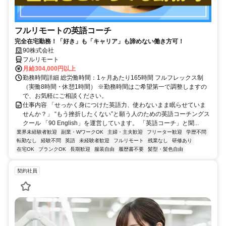
フルリモートの英語コーチ
完全在宅勤務！「好き」も「キャリア」も諦めない働き方可！
90株式会社
フルリモート
月給304,000円以上
勤務時間詳細 総労働時間：1ヶ月あたり165時間 フルフレックス制
（実働8時間・休憩1時間） ※勤務時間はご希望第一で調整しますの
で、お気軽にご相談ください。
仕事内容 「せっかく身につけた英語力、使わないまま眠らせていま
せんか？」 “もう挫折したくない”と願う人のための英語コーチングス
クール 「90 English」を運営しています。 「英語コーチ」と聞...
業界未経験者歓迎
副業・WワークOK
主婦・主夫歓迎
フリーター歓迎
学歴不問
転勤なし
経験不問
英語
未経験者歓迎
フルリモート
残業なし
研修あり
在宅OK
ブランクOK
長期歓迎
服装自由
履歴書不要
髪型・髪色自由
契約社員