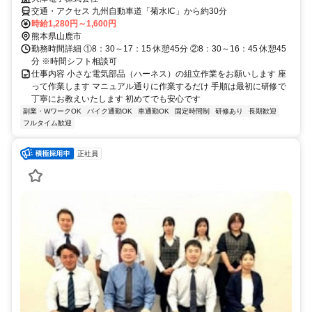
交通・アクセス 九州自動車道「菊水IC」から約30分
時給1,280円～1,600円
熊本県山鹿市
勤務時間詳細 ①8：30～17：15 休憩45分 ②8：30～16：45 休憩45
分 ※時間シフト相談可
仕事内容 小さな電気部品（ハーネス）の組立作業をお願いします 座
って作業します マニュアル通りに作業するだけ 手順は最初に研修で
丁寧にお教えいたします 初めてでも安心です
副業・WワークOK
バイク通勤OK
車通勤OK
固定時間制
研修あり
長期歓迎
フルタイム歓迎
正社員