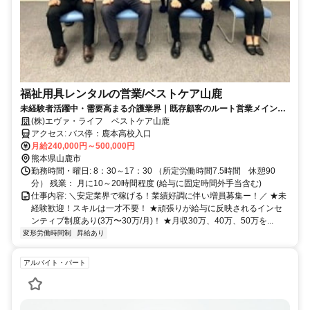
福祉用具レンタルの営業/ベストケア山鹿
未経験者活躍中・需要高まる介護業界｜既存顧客のルート営業メイン｜
インセンティブもあり｜飛び込みなし｜喜んでもらえて安定したやりが
(株)エヴァ・ライフ ベストケア山鹿
いある仕事です。
アクセス: バス停：鹿本高校入口
月給240,000円～500,000円
熊本県山鹿市
勤務時間・曜日: 8：30～17：30 （所定労働時間7.5時間 休憩90
分） 残業： 月に10～20時間程度 (給与に固定時間外手当含む)
仕事内容: ＼安定業界で稼げる！業績好調に伴い増員募集ー！／ ★未
経験歓迎！スキルは一才不要！ ★頑張りが給与に反映されるインセ
ンティブ制度あり(3万〜30万/月)！ ★月収30万、40万、50万を...
変形労働時間制
昇給あり
アルバイト・パート