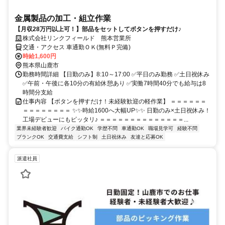
金属製品の加工・組立作業
【月収28万円以上可！】部品をセットしてボタンを押すだけ♪
株式会社リンクフィールド 熊本営業所
交通・アクセス 車通勤ＯＫ(無料Ｐ完備)
時給1,600円
熊本県山鹿市
勤務時間詳細 【日勤のみ】8:10～17:00 ✅平日のみ勤務 ✅土日祝休み
✅午前・午後に各10分の有給休憩あり ✅実働7時間40分でも給与は8
時間分支給
仕事内容 【ボタンを押すだけ！未経験歓迎の軽作業】 ＝＝＝＝＝＝
＝＝＝＝＝＝＝＝ ✨✨時給1600へ大幅UP✨✨ 日勤のみ×土日祝休み！
工場デビューにもピッタリ♪ ＝＝＝＝＝＝＝＝＝＝＝＝＝＝...
業界未経験者歓迎
バイク通勤OK
学歴不問
車通勤OK
職場見学可
経験不問
ブランクOK
交通費支給
シフト制
土日祝休み
友達と応募OK
派遣社員