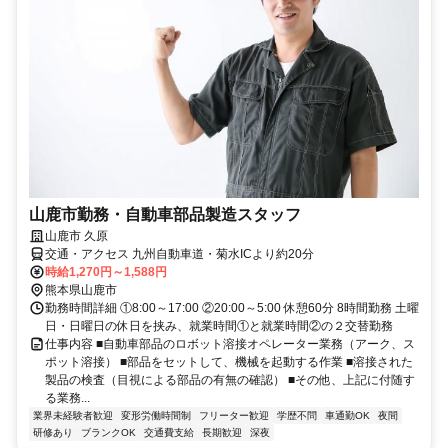
山鹿市勤務・自動車部品製造スタッフ
山鹿市 久原
交通・アクセス 九州自動車道・菊水ICより約20分
時給1,270円～1,588円
熊本県山鹿市
勤務時間詳細 ①8:00～17:00 ②20:00～5:00 休憩60分 8時間勤務 土曜
日・日曜日の休日を挟み、就業時間①と就業時間②の２交替勤務
仕事内容 ■自動車部品のロボット溶接オペレーター業務（アーク、ス
ポット溶接） ■部品をセットして、機械を起動する作業 ■溶接された
製品の検査（目視による部品の有無の確認） ■その他、上記に付随す
る業務...
業界未経験者歓迎
変形労働時間制
フリーター歓迎
学歴不問
車通勤OK
夜間
研修あり
ブランクOK
交通費支給
長期歓迎
深夜