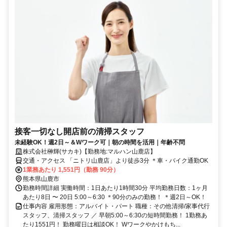
接客一切なし開店前の清掃スタッフ
未経験OK！週2日～＆Wワーク可｜朝の時間を活用｜年齢不問
株式会社榊輝(サカキ)【勤務地:マルハン山鹿店】
交通・アクセス 「ニトリ山鹿店」より徒歩3分 ＊車・バイク通勤OK
1業務あたり 1,551円（勤務 90分）
熊本県山鹿市
勤務時間詳細 実働時間：1日あたり1時間30分 平均勤務日数：1ヶ月
あたり8日 〜 20日 5:00～6:30 ＊90分のみの勤務！ ＊週2日～OK！
仕事内容 雇用形態：アルバイト・パート 職種：その他清掃/家事代行
スタッフ、清掃スタッフ ／ 早朝5:00～6:30の短時間勤務！ 1勤務あ
たり1551円！ 勤務曜日は相談OK！ Wワークやかけもち...