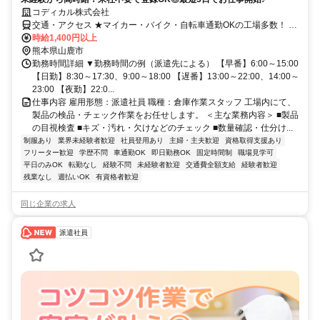
コディカル株式会社
交通・アクセス ★マイカー・バイク・自転車通勤OKの工場多数！ ★
敷地内に駐車場完備でラクラク通勤！
時給1,400円以上
熊本県山鹿市
勤務時間詳細 ▼勤務時間の例（派遣先による） 【早番】6:00～15:00
【日勤】8:30～17:30、9:00～18:00 【遅番】13:00～22:00、14:00～
23:00 【夜勤】22:0...
仕事内容 雇用形態：派遣社員 職種：倉庫作業スタッフ 工場内にて、
製品の検品・チェック作業をお任せします。 ＜主な業務内容＞ ■製品
の目視検査 ■キズ・汚れ・欠けなどのチェック ■数量確認・仕分け...
制服あり
業界未経験者歓迎
社員登用あり
主婦・主夫歓迎
資格取得支援あり
フリーター歓迎
学歴不問
車通勤OK
即日勤務OK
固定時間制
職場見学可
平日のみOK
転勤なし
経験不問
未経験者歓迎
交通費全額支給
経験者歓迎
残業なし
週払いOK
有資格者歓迎
同じ企業の求人
派遣社員