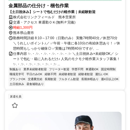
金属部品の仕分け・梱包作業
【土日祝休み】シートで包むだけの軽作業｜未経験歓迎
株式会社リンクフィールド 熊本営業所
交通・アクセス 車通勤ＯＫ(無料Ｐ完備)
時給1,300円
熊本県山鹿市
勤務時間詳細 8:10～17:00（日勤のみ） 実働7時間40分／休憩70分
＼うれしいポイント♪／ ✅午前・午後に各10分の有給休憩あり！ ✅休
憩時間もしっかり確保◎ ✅実働は7時間40分ですが、...
仕事内容 ✨.・.✨.・.✨.・.✨.・.✨.・.✨ ＼土日祝休み×未経験OK／ シ
ートで包む・箱に入れるだけ♪ 人気のモクモク軽作業スタッフ募集！
✨.・.✨.・.✨.・.✨.・.✨.・.✨ ...
制服あり
業界未経験者歓迎
フリーター歓迎
学歴不問
車通勤OK
固定時間制
職場見学可
平日のみOK
経験不問
未経験者歓迎
経験者歓迎
週払いOK
ブランクOK
交通費支給
長期歓迎
フルタイム歓迎
長期休暇あり
週4日以上OK
土日祝休み
昼食補助あり
派遣社員