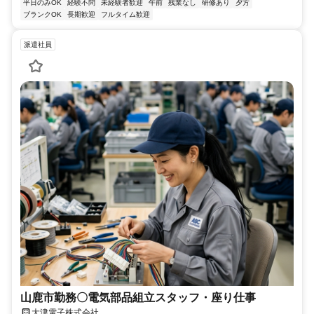
平日のみOK
経験不問
未経験者歓迎
午前
残業なし
研修あり
夕方
ブランクOK
長期歓迎
フルタイム歓迎
派遣社員
山鹿市勤務〇電気部品組立スタッフ・座り仕事
大津電子株式会社