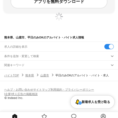
アプリを無料ダウンロード
熊本県、山鹿市、平日のみOKのアルバイト・バイト求人情報
求人の詳細を表示
条件を追加・変更して検索
市区町村を追加・変更
関連キーワード
熊本県 熊本市 平日のみ
熊本県 平日のみOK 平日のみ
熊本県 人吉市 平日のみ
熊本県
駅を追加・変更
バイトTOP
熊本県
山鹿市
平日のみOKのアルバイト・バイト・求人
熊本県 熊本市 平日のみOK 仕分け
熊本県 平日のみOK ほっと
熊本県
すべて
熊本市
すべて
職種を追加・変更
JR鹿児島本線(博多～八代)
中央区
東区
西区
南区
北区
荒尾駅
南荒尾駅
長洲駅
大野下駅
玉名駅
肥後伊倉駅
木葉駅
田原坂駅
植木駅
西里駅
飲食・フードサービス
ヘルプ・お問い合わせ
サイトマップ
利用規約・プライバシーポリシー
八代市
人吉市
荒尾市
水俣市
玉名市
山鹿市
菊池市
宇土市
上天草市
宇城市
阿蘇市
特徴を追加・変更
崇城大学前駅
上熊本駅
熊本駅
西熊本駅
川尻駅
富合駅
宇土駅
松橋駅
小川駅
有佐駅
飲食・フードサービス
すべて
[企業]求人広告の掲載相談
天草市
合志市
植木町
下益城郡
玉名郡
菊池郡
阿蘇郡
上益城郡
八代郡
葦北郡
千丁駅
新八代駅
八代駅
ホールスタッフ
キッチンスタッフ
皿洗い・洗い場
精肉・鮮魚加工
給食調理
人気
球磨郡
天草郡
雇用形態を追加・変更
新着求人を受け取る
パン屋（ベーカリー）
フードカウンター販売員
バー（BAR）・バーテンダー
日払いOK
高校生歓迎
学生歓迎
深夜の仕事
髪型・髪色自由
ひげOK
ネイルOK
阿蘇高原線
飲食店補助（開店・閉店準備）
飲食店（店長・マネージャー）
ピアスOK
アルバイト・パート
履歴書不要
オープニングスタッフ
留学生・外国人活躍中
熊本駅
平成駅
南熊本駅
新水前寺駅
水前寺駅
東海学園前駅
竜田口駅
武蔵塚駅
都道府県を変更
営業・販売
勤務期間
正社員
光の森駅
三里木駅
原水駅
肥後大津駅
瀬田駅
立野駅
赤水駅
市ノ川駅
内牧駅
阿蘇駅
営業・販売
すべて
短期
契約社員
単発・1日OK
長期
期間限定（春夏冬休み等）
いこいの村駅
宮地駅
波野駅
滝水駅