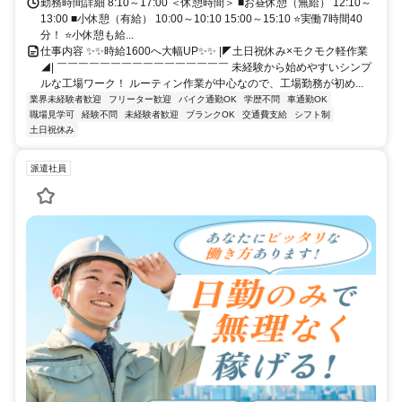
勤務時間詳細 8:10～17:00 ＜休憩時間＞ ■お昼休憩（無給） 12:10～
13:00 ■小休憩（有給） 10:00～10:10 15:00～15:10 ⭐実働7時間40
分！ ⭐小休憩も給...
仕事内容 ✨✨時給1600へ大幅UP✨✨ |◤土日祝休み×モクモク軽作業
◢| ￣￣￣￣￣￣￣￣￣￣￣￣￣￣￣￣ 未経験から始めやすいシンプ
ルな工場ワーク！ ルーティン作業が中心なので、工場勤務が初め...
業界未経験者歓迎
フリーター歓迎
バイク通勤OK
学歴不問
車通勤OK
職場見学可
経験不問
未経験者歓迎
ブランクOK
交通費支給
シフト制
土日祝休み
派遣社員