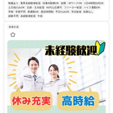
制服あり
業界未経験者歓迎
扶養内勤務OK
副業・WワークOK
1日4時間以内OK
土日祝のみOK
主婦・主夫歓迎
60代も応募可
フリーター歓迎
バイク通勤OK
早朝
学歴不問
車通勤OK
固定時間制
平日のみOK
学生歓迎
転勤なし
経験不問
未経験者歓迎
午前
派遣社員