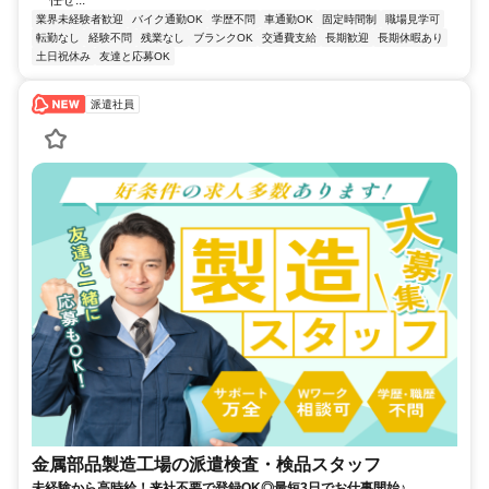
任せ...
業界未経験者歓迎
バイク通勤OK
学歴不問
車通勤OK
固定時間制
職場見学可
転勤なし
経験不問
残業なし
ブランクOK
交通費支給
長期歓迎
長期休暇あり
土日祝休み
友達と応募OK
派遣社員
金属部品製造工場の派遣検査・検品スタッフ
未経験から高時給！来社不要で登録OK◎最短3日でお仕事開始♪