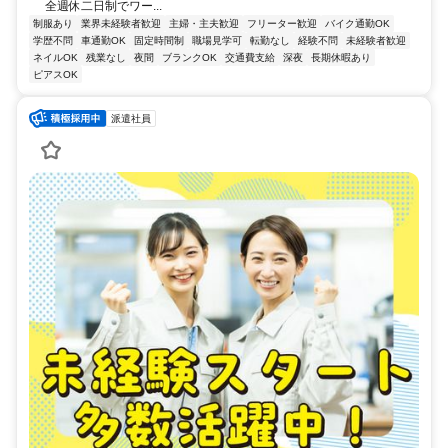
全週休二日制でワー...
制服あり
業界未経験者歓迎
主婦・主夫歓迎
フリーター歓迎
バイク通勤OK
学歴不問
車通勤OK
固定時間制
職場見学可
転勤なし
経験不問
未経験者歓迎
ネイルOK
残業なし
夜間
ブランクOK
交通費支給
深夜
長期休暇あり
ピアスOK
派遣社員