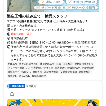
製造工場の組み立て・検品スタッフ
エアコン完備＆騒音ほぼなしで快適♪土日休み＋大型連休あり！
コディカル株式会社
交通・アクセス ※マイカー・バイク通勤可（無料駐車場あり）
時給1,400円以上
熊本県山鹿市
勤務時間詳細 【日勤】8:00～17:00 ※休憩60分 ※残業月5時間程度
仕事内容 半導体製造装置に使う部品の製造サポートをお任せしま
す。 一つ一つの作業は覚えやすいシンプル作業です。 研修でイチか
ら教えてもらえるので未経験でも大丈夫♪ 20代～40代中心×未経験ス
タート多...
制服あり
業界未経験者歓迎
社員登用あり
主婦・主夫歓迎
資格取得支援あり
フリーター歓迎
バイク通勤OK
学歴不問
車通勤OK
即日勤務OK
固定時間制
職場見学可
転勤なし
経験不問
未経験者歓迎
交通費全額支給
経験者歓迎
残業なし
週払いOK
有資格者歓迎
派遣社員