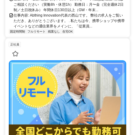
ご相談ください （実働8h・休憩1h） 勤務日：月〜金（完全週休2日
制／土日祝休み） 年間休日130日以上（GW・年末...
仕事内容: Abthing Innovation代表の西山です。 弊社の求人をご覧い
ただき、ありがとうございます。 . 私たちは今、携帯ショップや携帯
イベントなどの通信業界をメインに、「従業員...
固定時間制
フルリモート
残業なし
在宅OK
正社員