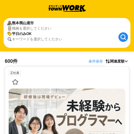
熊本県
山鹿市
職種を選択してください
平日のみOK
キーワードを選択してください
600件
条件保存
関連度順
正社員