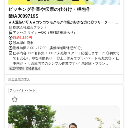
ピッキング作業や伝票の仕分け・梱包作
業/AJ009719S
★★週払い可★★コツコツモクモク作業が好きな方に◎フリーター・ブ
ランクある方歓迎
株式会社総合プラント
アクセス マイカーOK（無料駐車場あり）
時給1,150円
熊本県山鹿市
勤務時間 8:00～17:00（実働8時間/休憩60分）
仕事内容 << 5名募集！ >> ☆未経験スタート応援します！☆ ◎初めて
でも安心♪丁寧な研修あり！ ◎土日休みでプライベートも充実◎ ＜仕
事内容＞ ＼倉庫内でのシンプル作業です♪／ 未経験・ブラン...
固定時間制
交通費支給
同じ企業の求人
アルバイト・パート