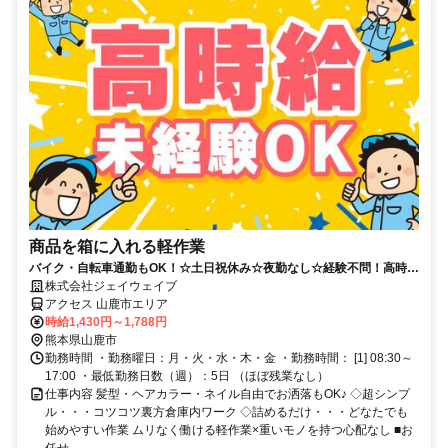
商品を箱に入れる軽作業
バイク・自転車通勤もOK！☆土日祝休み☆夜勤なし☆経験不問！高時給
1430円で働きたい方必見！
株式会社ジェイウェイブ
アクセス 山鹿市エリア
時給1,430円～1,788円
熊本県山鹿市
勤務時間 ・勤務曜日：月・火・水・木・金 ・勤務時間： [1] 08:30～
17:00 ・最低勤務日数（週）：5日 （ほぼ残業なし）
仕事内容 髪型・ヘアカラー・ネイル自由でお洒落もOK♪ ◇超シンプ
ル・・・コツコツ裏方倉庫内ワーク ◇詰めるだけ・・・どなたでも
始めやすい作業 ムリなく働ける軽作業×重いモノを持つ心配なし ■お