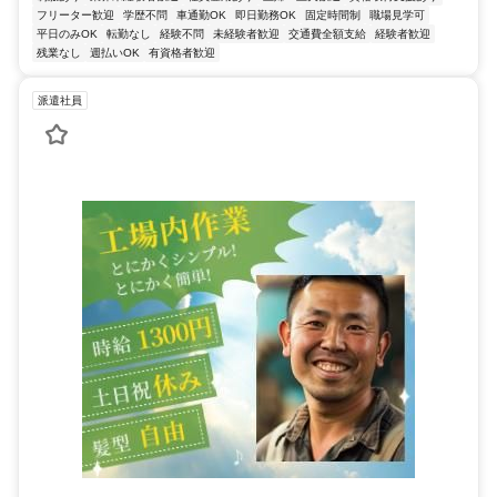
フリーター歓迎
学歴不問
車通勤OK
即日勤務OK
固定時間制
職場見学可
平日のみOK
転勤なし
経験不問
未経験者歓迎
交通費全額支給
経験者歓迎
残業なし
週払いOK
有資格者歓迎
派遣社員