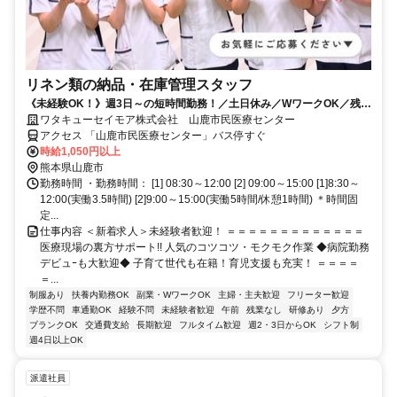
リネン類の納品・在庫管理スタッフ
《未経験OK！》週3日～の短時間勤務！／土日休み／WワークOK／残業
なし／車通勤OK／育児支援充実◎
ワタキューセイモア株式会社 山鹿市民医療センター
アクセス 「山鹿市民医療センター」バス停すぐ
時給1,050円以上
熊本県山鹿市
勤務時間 ・勤務時間： [1] 08:30～12:00 [2] 09:00～15:00 [1]8:30～
12:00(実働3.5時間) [2]9:00～15:00(実働5時間/休憩1時間) ＊時間固
定...
仕事内容 ＜新着求人＞未経験者歓迎！ ＝＝＝＝＝＝＝＝＝＝＝＝＝
医療現場の裏方サポート!! 人気のコツコツ・モクモク作業 ◆病院勤務
デビュｰも大歓迎◆ 子育て世代も在籍！育児支援も充実！ ＝＝＝＝
＝...
制服あり
扶養内勤務OK
副業・WワークOK
主婦・主夫歓迎
フリーター歓迎
学歴不問
車通勤OK
経験不問
未経験者歓迎
午前
残業なし
研修あり
夕方
ブランクOK
交通費支給
長期歓迎
フルタイム歓迎
週2・3日からOK
シフト制
週4日以上OK
派遣社員