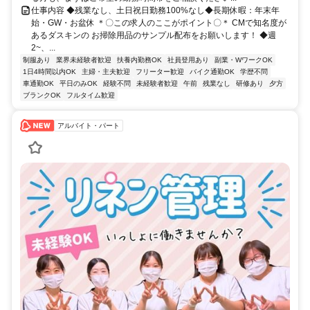
仕事内容 ◆残業なし、土日祝日勤務100%なし◆長期休暇：年末年
始・GW・お盆休 ＊〇この求人のここがポイント〇＊ CMで知名度が
あるダスキンの お掃除用品のサンプル配布をお願いします！ ◆週
2~、...
制服あり
業界未経験者歓迎
扶養内勤務OK
社員登用あり
副業・WワークOK
1日4時間以内OK
主婦・主夫歓迎
フリーター歓迎
バイク通勤OK
学歴不問
車通勤OK
平日のみOK
経験不問
未経験者歓迎
午前
残業なし
研修あり
夕方
ブランクOK
フルタイム歓迎
アルバイト・パート