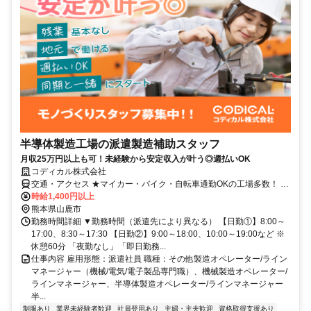
半導体製造工場の派遣製造補助スタッフ
月収25万円以上も可！未経験から安定収入が叶う◎週払いOK
コディカル株式会社
交通・アクセス ★マイカー・バイク・自転車通勤OKの工場多数！ ★
敷地内に駐車場完備でラクラク通勤！
時給1,400円以上
熊本県山鹿市
勤務時間詳細 ▼勤務時間（派遣先により異なる） 【日勤①】8:00～
17:00、8:30～17:30 【日勤②】9:00～18:00、10:00～19:00など ※
休憩60分 「夜勤なし」「即日勤務...
仕事内容 雇用形態：派遣社員 職種：その他製造オペレーター/ライン
マネージャー（機械/電気/電子製品専門職）、機械製造オペレーター/
ラインマネージャー、半導体製造オペレーター/ラインマネージャー
半...
制服あり
業界未経験者歓迎
社員登用あり
主婦・主夫歓迎
資格取得支援あり