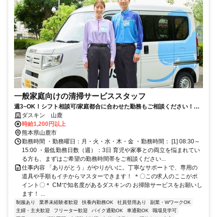
一般家庭向けの清掃サービススタッフ
週3~OK！シフト相談可/家庭都合に合わせた勤務もご相談ください！複
数人チームで未経験安心★／土日祝休み
ダスキン 山鹿
時給1,200円以上
熊本県山鹿市
勤務時間 ・勤務曜日：月・火・水・木・金 ・勤務時間： [1] 08:30～
15:00 ・最低勤務日数（週）：3日 育児や家事との両立を悩まれてい
る方も、まずはご希望の勤務時間帯をご相談ください...
仕事内容 「ありがとう」がやりがいに。丁寧なサポートで、専用の
道具や手順もイチからマスターできます！ ＊〇この求人のここがポ
イント〇＊ CMで知名度があるダスキンの お掃除サービスをお願いし
ます！ ...
制服あり
業界未経験者歓迎
扶養内勤務OK
社員登用あり
副業・WワークOK
主婦・主夫歓迎
フリーター歓迎
バイク通勤OK
車通勤OK
職場見学可