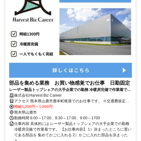
部品を集める業務 お買い物感覚でお仕事 日勤固定
レーザー製品トップシェアの大手企業での勤務 冷暖房完備で作業着で
す。
株式会社Harvest Biz Career
アクセス 熊本県山鹿市鹿本町梶屋でのお仕事です。 ※交通費規定支
給（月額20000円まで支給) ※派遣求人のため地図情報は市役所など
時給1,200円～1,500円
の位置になっております。ご了承ください。
熊本県山鹿市
勤務時間 8:00～17:00、8:30～17:00、9:00～1700
仕事内容 具体的には レーザー製品トップシェアの大手企業での勤務
冷暖房完備で作業着です。 【お仕事内容】 1）決まったところに置い
てある部品を 集めてかごに入れる 2）かごに入れた部品を決まった
と...