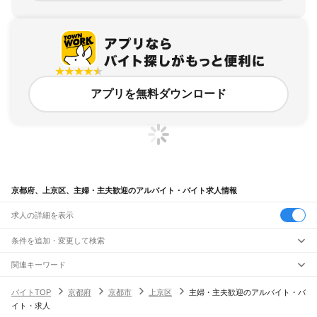
アプリを無料ダウンロード
京都府、上京区、主婦・主夫歓迎のアルバイト・バイト求人情報
求人の詳細を表示
条件を追加・変更して検索
市区町村を追加・変更
関連キーワード
京都府 京都市 主婦・主夫歓迎 在宅
京都府 京都市 主婦・主夫歓迎 座り
京都府
駅を追加・変更
バイトTOP
京都府
京都市
上京区
主婦・主夫歓迎のアルバイト・バ
京都府 京都市 主婦・主夫歓迎 扶養内
京都府 京都市 山科区 主婦・主夫歓迎 さと
京都府
すべて
イト・求人
京都府 京都市 左京区 主婦歓迎
京都市
すべて
職種を追加・変更
JR小浜線