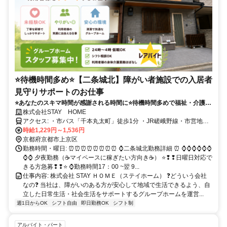
⭐待機時間多め⭐【二条城北】障がい者施設での入居者
見守りサポートのお仕事
⭐あなたのスキマ時間が感謝される時間に⭐待機時間多めで福祉・介護業
界の経験も積めるお仕事⭐
株式会社STAY HOME
アクセス: ・市バス「千本丸太町」徒歩1分 ・JR嵯峨野線・市営地下
鉄東西線「二条駅」徒歩15分 ------------------------------ 駅近なので交通
時給1,229円～1,536円
京都府京都市上京区
の便はとっても良いです。 京都有数の観光地二条なのも魅力✨
勤務時間・曜日: ⏰⏰⏰⏰⏰⏰⏰⏰ ⌚二条城北勤務詳細 ⏰ ⌚⌚⌚⌚⌚⌚
⌚⌚ 夕夜勤務（☕マイペースに稼ぎたい方向き☕） ⭐❢❢日曜日対応で
きる方急募❢❢⭐ ⌚勤務時間17：00 ~翌 9...
仕事内容: 株式会社 STAY ＨＯＭＥ（ステイホーム） ❓どういう会社
なの❓ 当社は、障がいのある方が安心して地域で生活できるよう、自
立した日常生活・社会生活をサポートするグループホームを運営...
週1日からOK
シフト自由
即日勤務OK
シフト制
アルバイト・パート