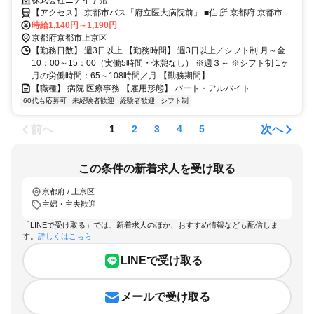
【アクセス】 京都市バス「府立医大病院前」 ■住 所 京都府 京都市上
時給1,140円～1,190円
京区 梶井町465 ■アクセス 京都市バス「府立医大病院前」
京都府京都市上京区
【勤務日数】 週3日以上 【勤務時間】 週3日以上／シフト制 月～金
10：00～15：00（実働5時間・休憩なし） ※週３～ ※シフト制 1ヶ
月の労働時間：65～108時間／月 【勤務期間】...
【職種】 病院 医療事務 【雇用形態】 パート・アルバイト
60代も応募可
未経験者歓迎
経験者歓迎
シフト制
前へ
次へ
1
2
3
4
5
この条件の新着求人を受け取る
京都府 / 上京区
主婦・主夫歓迎
「LINEで受け取る」では、新着求人のほか、おすすめ情報なども配信しま
す。
詳しくはこちら
LINEで受け取る
メールで受け取る