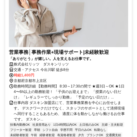
営業事務│事務作業+現場サポート|未経験歓迎
「ありがとう」が嬉しい。人を支えるお仕事です。
株式会社リッツ ダスキンリッツ
交通・アクセス 今出川駅 徒歩8分
時給1,400円
京都府京都市上京区
勤務時間詳細 【勤務時間】 8:30～17:30の間で ★週3日～OK ★1日
4〜6h以上の勤務歓迎！ 「子供のお迎えまで」 「授業のない日だ
け」 「レギュラーでしっかり勤務」 「予定のない日だけ」...
仕事内容 ダスキン加盟店にて、営業事務業務を中心にお任せしま
す。 デスクワークだけでなく、スタッフのサポートとして清掃現場
へ同行することもあるため、 適度に体を動かしながら働けるお仕事
です。 ダスキン...
扶養内勤務OK
社員登用あり
1日4時間以内OK
土日祝のみOK
主婦・主夫歓迎
フリーター歓迎
早朝
シフト自由
学歴不問
平日のみOK
転勤なし
未経験者歓迎
午前
経験者歓迎
有資格者歓迎
夕方
ブランクOK
交通費支給