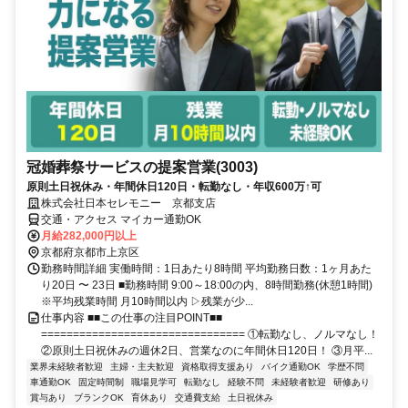
冠婚葬祭サービスの提案営業(3003)
原則土日祝休み・年間休日120日・転勤なし・年収600万↑可
株式会社日本セレモニー 京都支店
交通・アクセス マイカー通勤OK
月給282,000円以上
京都府京都市上京区
勤務時間詳細 実働時間：1日あたり8時間 平均勤務日数：1ヶ月あた
り20日 〜 23日 ■勤務時間 9:00～18:00の内、8時間勤務(休憩1時間)
※平均残業時間 月10時間以内 ▷残業が少...
仕事内容 ■■この仕事の注目POINT■■
================================ ①転勤なし、ノルマなし！
②原則土日祝休みの週休2日、営業なのに年間休日120日！ ③月平...
業界未経験者歓迎
主婦・主夫歓迎
資格取得支援あり
バイク通勤OK
学歴不問
車通勤OK
固定時間制
職場見学可
転勤なし
経験不問
未経験者歓迎
研修あり
賞与あり
ブランクOK
育休あり
交通費支給
土日祝休み