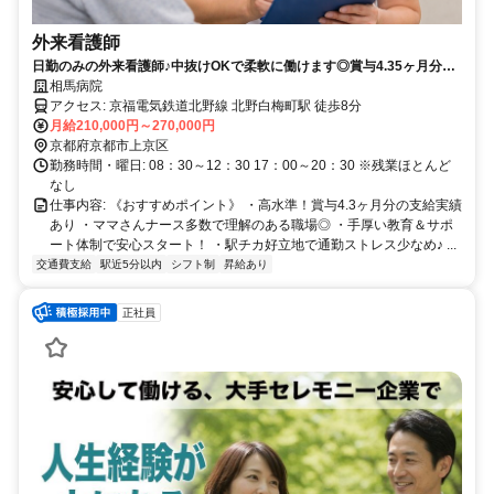
外来看護師
日勤のみの外来看護師♪中抜けOKで柔軟に働けます◎賞与4.35ヶ月分＆
残業ほぼなしでプライベートも充実！
相馬病院
アクセス: 京福電気鉄道北野線 北野白梅町駅 徒歩8分
月給210,000円～270,000円
京都府京都市上京区
勤務時間・曜日: 08：30～12：30 17：00～20：30 ※残業ほとんど
なし
仕事内容: 《おすすめポイント》 ・高水準！賞与4.3ヶ月分の支給実績
あり ・ママさんナース多数で理解のある職場◎ ・手厚い教育＆サポ
ート体制で安心スタート！ ・駅チカ好立地で通勤ストレス少なめ♪ ...
交通費支給
駅近5分以内
シフト制
昇給あり
正社員