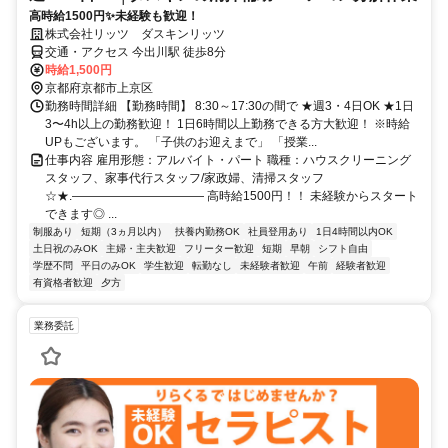
高時給1500円✨未経験も歓迎！
株式会社リッツ ダスキンリッツ
交通・アクセス 今出川駅 徒歩8分
時給1,500円
京都府京都市上京区
勤務時間詳細 【勤務時間】 8:30～17:30の間で ★週3・4日OK ★1日
3〜4h以上の勤務歓迎！ 1日6時間以上勤務できる方大歓迎！ ※時給
UPもございます。 「子供のお迎えまで」 「授業...
仕事内容 雇用形態：アルバイト・パート 職種：ハウスクリーニング
スタッフ、家事代行スタッフ/家政婦、清掃スタッフ
☆★.――――――――――― 高時給1500円！！ 未経験からスタート
できます◎ ...
制服あり
短期（3ヵ月以内）
扶養内勤務OK
社員登用あり
1日4時間以内OK
土日祝のみOK
主婦・主夫歓迎
フリーター歓迎
短期
早朝
シフト自由
学歴不問
平日のみOK
学生歓迎
転勤なし
未経験者歓迎
午前
経験者歓迎
有資格者歓迎
夕方
業務委託