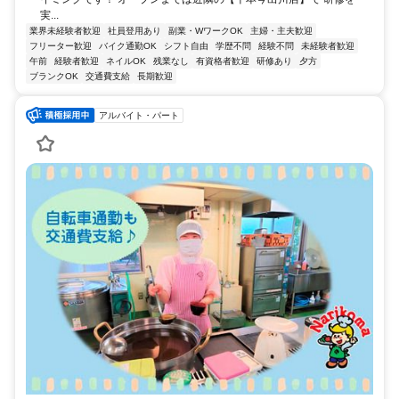
実...
業界未経験者歓迎
社員登用あり
副業・WワークOK
主婦・主夫歓迎
フリーター歓迎
バイク通勤OK
シフト自由
学歴不問
経験不問
未経験者歓迎
午前
経験者歓迎
ネイルOK
残業なし
有資格者歓迎
研修あり
夕方
ブランクOK
交通費支給
長期歓迎
アルバイト・パート