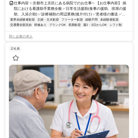
仕事内容 ✨京都市上京区にある病院でのお仕事✨ 【お仕事内容】 病
院における看護助手業務全般 ✅日常生活援助(食事の援助、排泄の援
助、入浴介助) ✅診療補助の周辺業務(後片付け) ✅患者様の搬送 ✅...
業界未経験者歓迎
主婦・主夫歓迎
フリーター歓迎
経験不問
未経験者歓迎
交通費全額支給
研修あり
ブランクOK
長期歓迎
週2・3日からOK
シフト制
同じ企業の求人
正社員