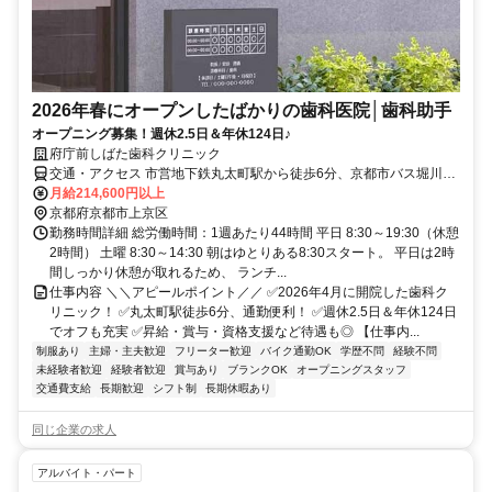
2026年春にオープンしたばかりの歯科医院│歯科助手
オープニング募集！週休2.5日＆年休124日♪
府庁前しばた歯科クリニック
交通・アクセス 市営地下鉄丸太町駅から徒歩6分、京都市バス堀川丸
太町バス停から徒歩５分★二輪OK
月給214,600円以上
京都府京都市上京区
勤務時間詳細 総労働時間：1週あたり44時間 平日 8:30～19:30（休憩
2時間） 土曜 8:30～14:30 朝はゆとりある8:30スタート。 平日は2時
間しっかり休憩が取れるため、 ランチ...
仕事内容 ＼＼アピールポイント／／ ✅2026年4月に開院した歯科ク
リニック！ ✅丸太町駅徒歩6分、通勤便利！ ✅週休2.5日＆年休124日
でオフも充実 ✅昇給・賞与・資格支援など待遇も◎ 【仕事内...
制服あり
主婦・主夫歓迎
フリーター歓迎
バイク通勤OK
学歴不問
経験不問
未経験者歓迎
経験者歓迎
賞与あり
ブランクOK
オープニングスタッフ
交通費支給
長期歓迎
シフト制
長期休暇あり
同じ企業の求人
アルバイト・パート