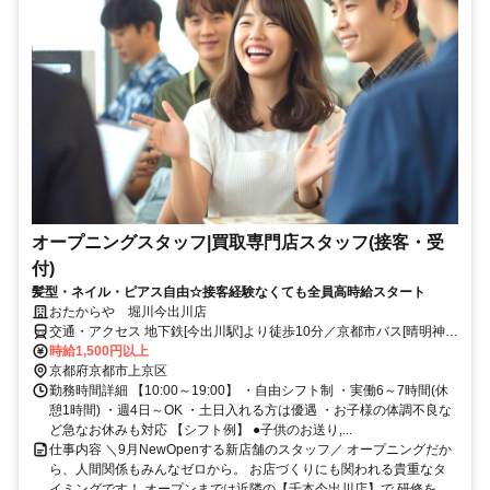
オープニングスタッフ|買取専門店スタッフ(接客・受
付)
髪型・ネイル・ピアス自由☆接客経験なくても全員高時給スタート
おたからや 堀川今出川店
交通・アクセス 地下鉄[今出川駅]より徒歩10分／京都市バス[晴明神社
前]より徒歩1分/地下鉄[二条城前駅]より自転車7分／京福[北野白梅町
時給1,500円以上
駅]より自転車8分/
京都府京都市上京区
勤務時間詳細 【10:00～19:00】 ・自由シフト制 ・実働6～7時間(休
憩1時間) ・週4日～OK ・土日入れる方は優遇 ・お子様の体調不良な
ど急なお休みも対応 【シフト例】 ●子供のお送り,...
仕事内容 ＼9月NewOpenする新店舗のスタッフ／ オープニングだか
ら、人間関係もみんなゼロから。 お店づくりにも関われる貴重なタ
イミングです！ オープンまでは近隣の【千本今出川店】で 研修を