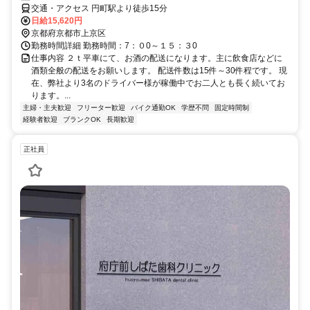
交通・アクセス 円町駅より徒歩15分
日給15,620円
京都府京都市上京区
勤務時間詳細 勤務時間：7：０0～１５：３0
仕事内容 ２ｔ平車にて、お酒の配送になります。主に飲食店などに
酒類全般の配送をお願いします。 配送件数は15件～30件程です。 現
在、弊社より3名のドライバー様が稼働中でお二人とも長く続いてお
ります。...
主婦・主夫歓迎
フリーター歓迎
バイク通勤OK
学歴不問
固定時間制
経験者歓迎
ブランクOK
長期歓迎
正社員