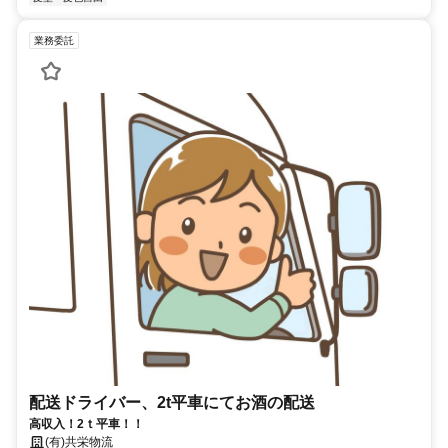
業務委託
配送ドライバー、2t平車にてお酒の配送
高収入！2ｔ平車！！
(有)共栄物流