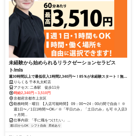
未経験から始められるリラクゼーションセラピス
ト/mls
週30時間以上で最低収入1時間2,340円〜！85％が未経験スタート！無料
トレで一生モノの技術を習得✅好きな時間に収入を得られます⏰【京都
りらくる 千本丸太町店
府京都市上京区主税町】
アクセス: 二条駅 徒歩11分
時給2,340円～3,510円
京都府京都市上京区
勤務時間・曜日: 【入店可能時間】 09：00〜24：00の間で自由！ ※
週1日〜／1日1時間〜OK✅ ※「平日のみ」「土日のみ」も可 ※入店3
ヶ月間...
仕事内容: 「手に職をつけたい」 ...
週1日からOK
シフト自由
昇給あり