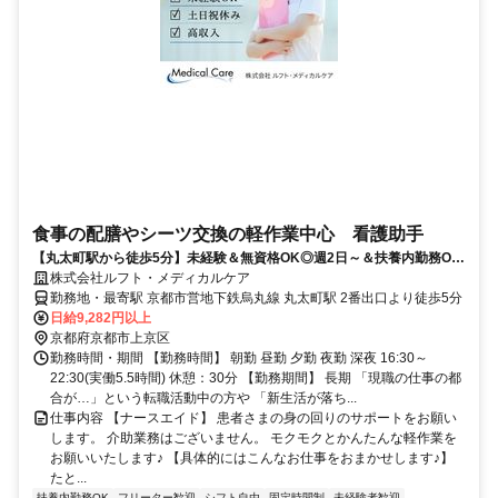
食事の配膳やシーツ交換の軽作業中心 看護助手
【丸太町駅から徒歩5分】未経験＆無資格OK◎週2日～＆扶養内勤務OK
で主婦(主夫)さん活躍♪
株式会社ルフト・メディカルケア
勤務地・最寄駅 京都市営地下鉄烏丸線 丸太町駅 2番出口より徒歩5分
日給9,282円以上
京都府京都市上京区
勤務時間・期間 【勤務時間】 朝勤 昼勤 夕勤 夜勤 深夜 16:30～
22:30(実働5.5時間) 休憩：30分 【勤務期間】 長期 「現職の仕事の都
合が…」という転職活動中の方や 「新生活が落ち...
仕事内容 【ナースエイド】 患者さまの身の回りのサポートをお願い
します。 介助業務はございません。 モクモクとかんたんな軽作業を
お願いいたします♪ 【具体的にはこんなお仕事をおまかせします♪】
たと...
扶養内勤務OK
フリーター歓迎
シフト自由
固定時間制
未経験者歓迎