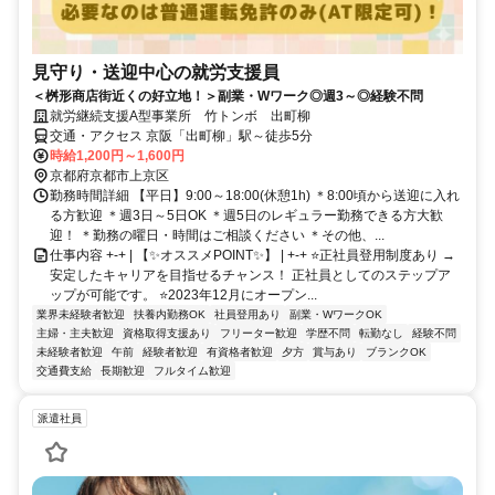
見守り・送迎中心の就労支援員
＜桝形商店街近くの好立地！＞副業・Wワーク◎週3～◎経験不問
就労継続支援A型事業所 竹トンボ 出町柳
交通・アクセス 京阪「出町柳」駅～徒歩5分
時給1,200円～1,600円
京都府京都市上京区
勤務時間詳細 【平日】9:00～18:00(休憩1h) ＊8:00頃から送迎に入れ
る方歓迎 ＊週3日～5日OK ＊週5日のレギュラー勤務できる方大歓
迎！ ＊勤務の曜日・時間はご相談ください ＊その他、...
仕事内容 +-+ | 【✨オススメPOINT✨】 | +-+ ⭐正社員登用制度あり →
安定したキャリアを目指せるチャンス！ 正社員としてのステップア
ップが可能です。 ⭐2023年12月にオープン...
業界未経験者歓迎
扶養内勤務OK
社員登用あり
副業・WワークOK
主婦・主夫歓迎
資格取得支援あり
フリーター歓迎
学歴不問
転勤なし
経験不問
未経験者歓迎
午前
経験者歓迎
有資格者歓迎
夕方
賞与あり
ブランクOK
交通費支給
長期歓迎
フルタイム歓迎
派遣社員