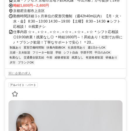
交通・アクセス 京都市営地下鉄烏丸線「今出川駅」から徒歩で19分
時給1,600円～2,400円
京都府京都市上京区
勤務時間詳細 1ヶ月単位の変形労働制 （週42h40m以内） 【月・火・
水・金】 8:30～13:00 14:30～19:00 【土曜】 8:30～14:30 ★シフト
応相談！ ※残業ナシ
仕事内容 ☆＋..＋☆＋..＋☆＋..＋☆＋..＋☆＋..＋☆ ＊シフト応相談
◎19:00終業！残業なし◎ ＊時給1600円～！昇給あり！社割でお得に
♪ ＊ブランク歓迎！丁寧なサポートで安心！ ＊20...
制服あり
変形労働時間制
扶養内勤務OK
社員登用あり
週1日からOK
主婦・主夫歓迎
フリーター歓迎
早朝
シフト自由
学歴不問
平日のみOK
転勤なし
交通費全額支給
午前
経験者歓迎
残業なし
有資格者歓迎
研修あり
夕方
ブランクOK
同じ企業の求人
アルバイト・パート