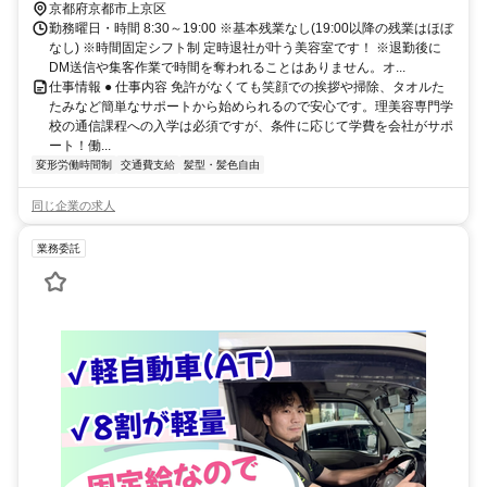
京都府京都市上京区
勤務曜日・時間 8:30～19:00 ※基本残業なし(19:00以降の残業はほぼ
なし) ※時間固定シフト制 定時退社が叶う美容室です！ ※退勤後に
DM送信や集客作業で時間を奪われることはありません。オ...
仕事情報 ● 仕事内容 免許がなくても笑顔での挨拶や掃除、タオルた
たみなど簡単なサポートから始められるので安心です。理美容専門学
校の通信課程への入学は必須ですが、条件に応じて学費を会社がサポ
ート！働...
変形労働時間制
交通費支給
髪型・髪色自由
同じ企業の求人
業務委託