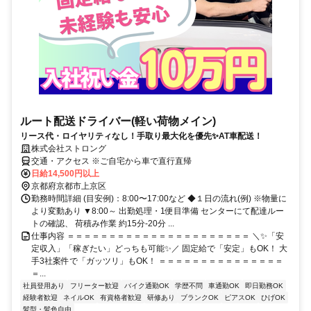
ルート配送ドライバー(軽い荷物メイン)
リース代・ロイヤリティなし！手取り最大化を優先✨AT車配送！
株式会社ストロング
交通・アクセス ※ご自宅から車で直行直帰
日給14,500円以上
京都府京都市上京区
勤務時間詳細 (目安例)：8:00〜17:00など ◆１日の流れ(例) ※物量に
より変動あり ▼8:00～ 出勤処理・1便目準備 センターにて配達ルー
トの確認、 荷積み作業 約15分-20分 ...
仕事内容 ＝＝＝＝＝＝＝＝＝＝＝＝＝＝＝＝＝＝＝＝＝＝ ＼✨「安
定収入」「稼ぎたい」どっちも可能✨／ 固定給で「安定」もOK！ 大
手3社案件で「ガッツリ」もOK！ ＝＝＝＝＝＝＝＝＝＝＝＝＝＝＝
＝...
社員登用あり
フリーター歓迎
バイク通勤OK
学歴不問
車通勤OK
即日勤務OK
経験者歓迎
ネイルOK
有資格者歓迎
研修あり
ブランクOK
ピアスOK
ひげOK
髪型・髪色自由