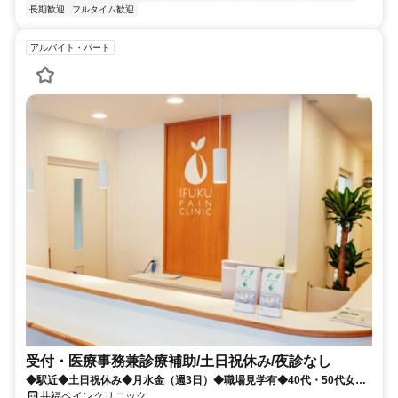
長期歓迎
フルタイム歓迎
アルバイト・パート
受付・医療事務兼診療補助/土日祝休み/夜診なし
◆駅近◆土日祝休み◆月水金（週3日）◆職場見学有◆40代・50代女性
活躍◆午後勤務◆夜診なし
井福ペインクリニック