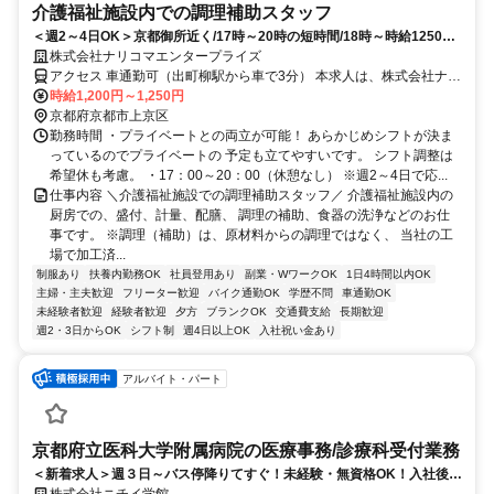
介護福祉施設内での調理補助スタッフ
＜週2～4日OK＞京都御所近く/17時～20時の短時間/18時～時給1250円/
未経験・扶養内OK
株式会社ナリコマエンタープライズ
アクセス 車通勤可（出町柳駅から車で3分） 本求人は、株式会社ナリ
コマホールディングスのグループ企業である『株式会社ナリコマエン
時給1,200円～1,250円
タープライズ』での雇用となります。 なお、勤務地は請負先施設と
京都府京都市上京区
なり、請負業務での就業となります。
勤務時間 ・プライベートとの両立が可能！ あらかじめシフトが決ま
っているのでプライベートの 予定も立てやすいです。 シフト調整は
希望休も考慮。 ・17：00～20：00（休憩なし） ※週2～4日で応...
仕事内容 ＼介護福祉施設での調理補助スタッフ／ 介護福祉施設内の
厨房での、盛付、計量、配膳、 調理の補助、食器の洗浄などのお仕
事です。 ※調理（補助）は、原材料からの調理ではなく、 当社の工
場で加工済...
制服あり
扶養内勤務OK
社員登用あり
副業・WワークOK
1日4時間以内OK
主婦・主夫歓迎
フリーター歓迎
バイク通勤OK
学歴不問
車通勤OK
未経験者歓迎
経験者歓迎
夕方
ブランクOK
交通費支給
長期歓迎
週2・3日からOK
シフト制
週4日以上OK
入社祝い金あり
アルバイト・パート
京都府立医科大学附属病院の医療事務/診療科受付業務
＜新着求人＞週３日～バス停降りてすぐ！未経験・無資格OK！入社後に
医療事務講座を受講される方には受講料キャッシュバック制度あり！
株式会社ニチイ学館