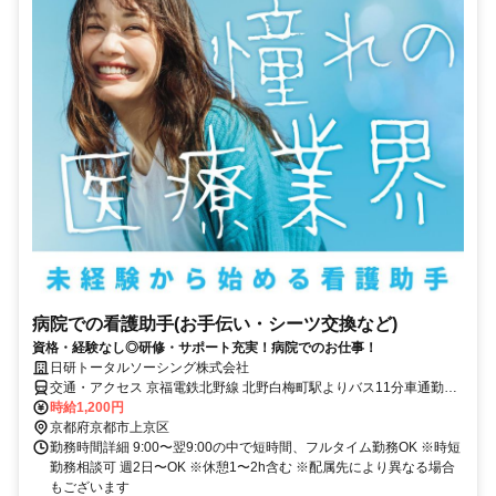
病院での看護助手(お手伝い・シーツ交換など)
資格・経験なし◎研修・サポート充実！病院でのお仕事！
日研トータルソーシング株式会社
交通・アクセス 京福電鉄北野線 北野白梅町駅よりバス11分車通勤
OK(駐車場なし※各個人にて契約、自己負担)
時給1,200円
京都府京都市上京区
勤務時間詳細 9:00〜翌9:00の中で短時間、フルタイム勤務OK ※時短
勤務相談可 週2日〜OK ※休憩1〜2h含む ※配属先により異なる場合
もございます