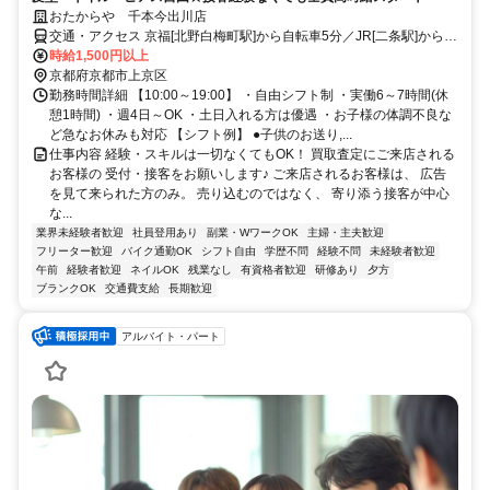
おたからや 千本今出川店
交通・アクセス 京福[北野白梅町駅]から自転車5分／JR[二条駅]から自
転車9分／地下鉄[今出川駅]から自転車8分
時給1,500円以上
京都府京都市上京区
勤務時間詳細 【10:00～19:00】 ・自由シフト制 ・実働6～7時間(休
憩1時間) ・週4日～OK ・土日入れる方は優遇 ・お子様の体調不良な
ど急なお休みも対応 【シフト例】 ●子供のお送り,...
仕事内容 経験・スキルは一切なくてもOK！ 買取査定にご来店される
お客様の 受付・接客をお願いします♪ ご来店されるお客様は、 広告
を見て来られた方のみ。 売り込むのではなく、 寄り添う接客が中心
な...
業界未経験者歓迎
社員登用あり
副業・WワークOK
主婦・主夫歓迎
フリーター歓迎
バイク通勤OK
シフト自由
学歴不問
経験不問
未経験者歓迎
午前
経験者歓迎
ネイルOK
残業なし
有資格者歓迎
研修あり
夕方
ブランクOK
交通費支給
長期歓迎
アルバイト・パート