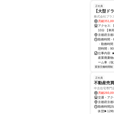
正社員
【大型ドラ
株式会社プラ
月給351,0
アクセス: 【本社】 京都府向日市物集女町森ノ上11－1 阪急「洛西口駅」より徒歩
10分
京都府京都
勤務時間・
・勤務時間
憩時間：9
仕事内容:
産業廃棄物
ーム車（強
変形労働時間制
正社員
不動産売
中古住宅専門
月給260,0
交通・アク
京都府京都
勤務時間詳細
休憩▶12