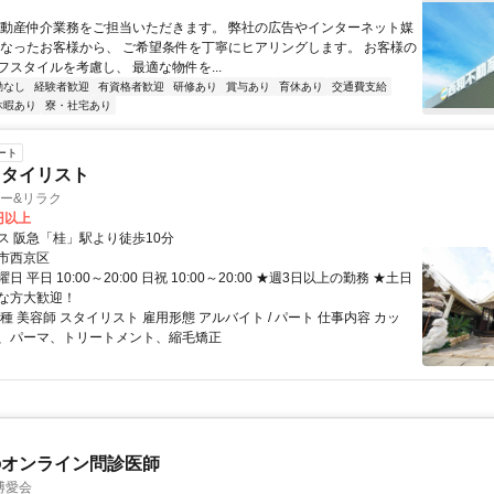
不動産仲介業務をご担当いただきます。 弊社の広告やインターネット媒
になったお客様から、 ご希望条件を丁寧にヒアリングします。 お客様の
フスタイルを考慮し、 最適な物件を...
勤なし
経験者歓迎
有資格者歓迎
研修あり
賞与あり
育休あり
交通費支給
休暇あり
寮・社宅あり
ート
スタイリスト
ヘアー&リラク
0円以上
ス 阪急「桂」駅より徒歩10分
市西京区
 平日 10:00～20:00 日祝 10:00～20:00 ★週3日以上の勤務 ★土日
な方大歓迎！
種 美容師 スタイリスト 雇用形態 アルバイト / パート 仕事内容 カッ
、パーマ、トリートメント、縮毛矯正
のオンライン問診医師
博愛会