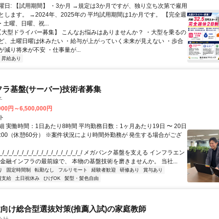
曜日: 【試用期間】 ・3か月 →規定は3か月ですが、独り立ち次第で雇用
します。 →2024年、2025年の 平均試用期間は1か月です。 【完全週
・土曜、日曜、祝...
 【大型ドライバー募集】 こんなお悩みはありませんか？ ・大型を乗るの
ど、土曜日曜は休みたい ・給与が上がっていく未来が見えない ・歩合
減り将来が不安 ・仕事量が...
昇給あり
フラ基盤(サーバー)技術者募集
子
000円～6,500,000円
ト
 実働時間：1日あたり8時間 平均勤務日数：1ヶ月あたり19日 〜 20日
18:00（休憩60分） ※案件状況により時間外勤務が 発生する場合がござ
/_/_/_/_/_/_/_/_/_/_/_/_/_/_/_/_/ メガバンク基盤を支える インフラエン
 金融インフラの最前線で、 本物の基盤技術を磨きませんか。 当社...
り
固定時間制
転勤なし
フルリモート
経験者歓迎
研修あり
賞与あり
費支給
土日祝休み
ひげOK
髪型・髪色自由
向け総合型選抜対策(推薦入試)の家庭教師