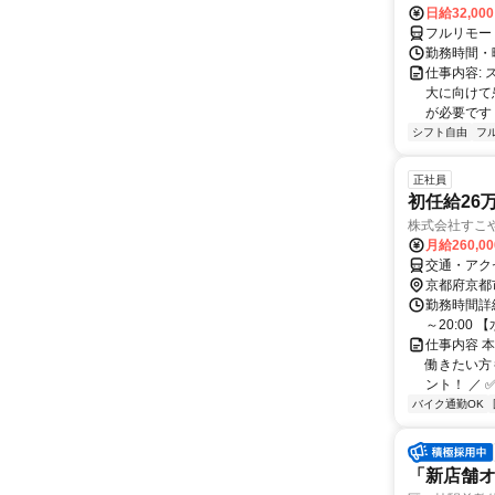
日給32,00
フルリモー
勤務時間・曜
仕事内容:
大に向けて
が必要です！
シフト自由
フ
正社員
初任給26
株式会社すこ
月給260,0
交通・アク
京都府京都
勤務時間詳細
～20:00 【
仕事内容 
働きたい方
ント！ ／ ✅
バイク通勤OK
「新店舗オ