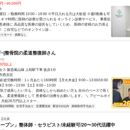
0円～80,000円
ト
日: ✅勤務時間 10:00～19:00 ※平日入れる方は大歓迎 ※週0勤務も可
 スキマ時間に医師の診察が受けられる オンライン診療サービス。 事業拡
患者様に 高品質な医療の提供をしていくため、 医師の皆様のお力添え
 ご自宅などでのオンライン診...
ルリモート
残業なし
万~|整骨院の柔道整復師さん
やか
00円以上
セス 阪急嵐山線 上桂駅下車 徒歩1分
市西京区
 総労働時間：1ヶ月あたり160時間 【月火木金】9:00～13:00/16:00
水】9:00～13:00 【土】8:00～13:00
本気で成長したい方も、 資格なしから始めたい方も 自分のペースで長く
も。 柔道整復師として 患者様の治療をお願いします。 ＼ アピールポイ
 月給26万円以上スター...
固定時間制
住宅手当あり
交通費支給
駅近5分以内
資格取得手当あり
正社員
ープン」整体師・セラピスト/未経験可/20〜30代活躍中