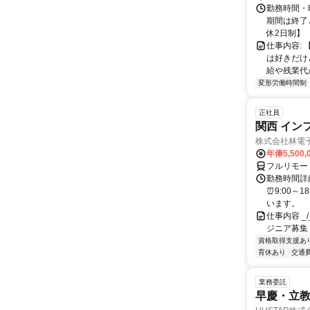
勤務時間・
期間は終了と
休2日制】 
仕事内容:
は好きだけ
給や残業代が
変形労働時間制
正社員
関西 イン
株式会社林電
年俸5,500,
フルリモー
勤務時間詳細
⏰9:00～
います。
仕事内容 _/_
ジニア募集
資格取得支援あ
育休あり
交通
業務委託
早慶・立教