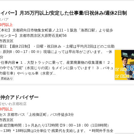
イバー】月35万円以上/安定した仕事量/日祝休み/週休2日制
スパア
00円以上
 【車両センター】 京都市西京区大原野石見町56
市西京区
曜日: 【週休2日制】 ・日曜・祝日休み ・土曜は平均月2回ほどのご出勤
：原則8：00～17：00 ※）現場によっては早出等がございます。 ・休
0分
 ★仕事内容★ １．大型トラックに乗って、産業廃棄物の収集運搬！ ２．
の中でも”汚泥”（水混じりの泥）をメインに扱っています！ ３．バキュ
力吸引車）やベッセル車（水密ダ...
昇給あり
買仲介アドバイザー
店せいわ京都桂店
00円以上
セス 京都市バス「上桂御正町」バス停徒歩3分
市西京区
 総労働時間：1ヶ月あたり172時間 ⏰9：00～18：00（1日8時間）
時～13時 ＊18時以降は1分単位で 残業代を支給します。 ＊時間外手当全