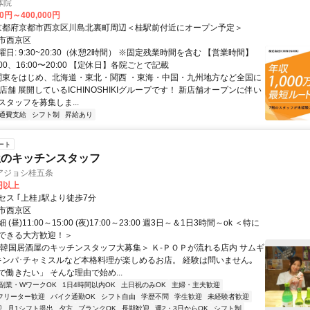
体院
00円～400,000円
アクセス: 京都府京都市西京区川島北裏町周辺＜桂駅前付近にオープン予定＞
市西京区
日: 9:30~20:30（休憩2時間） ※固定残業時間を含む 【営業時間】
4:00、16:00〜20:00 【定休日】各院ごとで記載
 関東をはじめ、北海道・東北・関西 ・東海・中国・九州地方など全国に
店舗 展開しているICHINOSHIKIグループです！ 新店舗オープンに伴い
タッフを募集しま...
通費支給
シフト制
昇給あり
ート
屋のキッチンスタッフ
アジョシ桂五条
0円以上
セス ｢上桂｣駅より徒歩7分
市西京区
(昼)11:00～15:00 (夜)17:00～23:00 週3日～＆1日3時間～ok ＜特に
できる大方歓迎！＞
＜韓国居酒屋のキッチンスタッフ大募集＞ Ｋ-ＰＯＰが流れる店内 サムギ
キンパ･チャミスルなど本格料理が楽しめるお店。 経験は問いません｡
働きたい」 そんな理由で始め...
副業・WワークOK
1日4時間以内OK
土日祝のみOK
主婦・主夫歓迎
フリーター歓迎
バイク通勤OK
シフト自由
学歴不問
学生歓迎
未経験者歓迎
迎
月1シフト提出
夕方
ブランクOK
長期歓迎
週2・3日からOK
シフト制