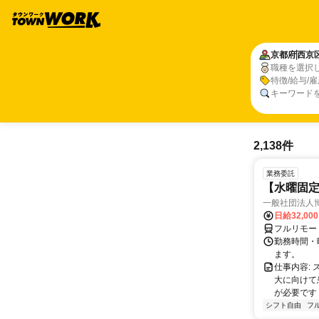
京都府
西京
職種を選択
特徴/給与/
キーワード
2,138件
業務委託
【水曜固
一般社団法人
日給32,00
フルリモー
勤務時間・曜
ます。
仕事内容:
大に向けて
が必要です！
シフト自由
フ