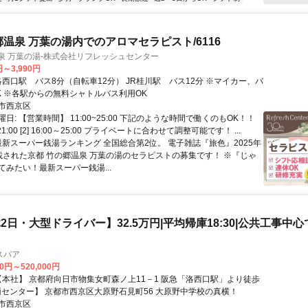
郷温泉 万葉の湯内でのアロマセラピスト/6116
泉 万葉の湯-株式会社リフレッシュセンター
円～3,990円
K ※各駅からの無料シャトルバス利用OK
市西京区
日: 【営業時間】 11:00~25:00 下記のような時間で働くのもOK！！
0～21:00 [2] 16:00～25:00 プライベートに合わせて調整可能です！ ...
 最新スーパー銭湯ランキング 全国総合第2位。 電子雑誌『旅色』2025年
載された京都 竹の郷温泉 万葉の湯のセラピストの募集です！ ※『じゃ
てみたい！最新スーパー銭湯...
2日・大型ドライバー】32.5万円|平均帰庫18:30|公共工事中
スパア
00円～520,000円
 【車両センター】 京都市西京区大原野石見町56 大原野中学校の真横！
市西京区