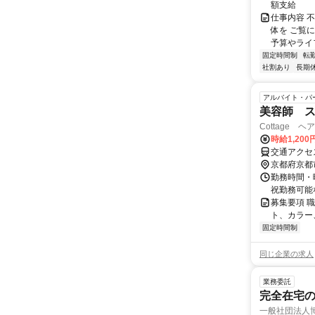
額支給
仕事内容 
体を ご覧
予算やライ
固定時間制
転
社割あり
長期
アルバイト・パ
美容師 
Cottage 
時給1,20
交通アクセ
京都府京都
勤務時間・曜日
祝勤務可能
募集要項 職
ト、カラー
固定時間制
同じ企業の求人
業務委託
完全在宅
一般社団法人