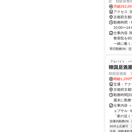
匠 桂駅前整
月給262,0
京都府京都
勤務時間・曜
10:00〜1
仕事内容:
整骨院を60
一緒に働くス
即日勤務OK
交
アルバイト・パ
韓国居酒
韓国居酒屋 
時給1,20
交通・アク
京都府京都
勤務時間詳細 
週末に勤務
仕事内容 
ョプサル･
「家の近くで
扶養内勤務OK
60代も応募可
午前
経験者歓