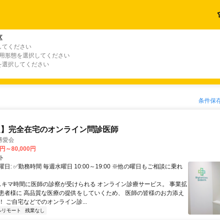
区
してください
雇用形態を選択してください
を選択してください
条件保
定】完全在宅のオンライン問診医師
博愛会
0円～80,000円
ト
日: ✅勤務時間 毎週水曜日 10:00～19:00 ※他の曜日もご相談に乗れ
 スキマ時間に医師の診察が受けられる オンライン診療サービス。 事業拡
患者様に 高品質な医療の提供をしていくため、 医師の皆様のお力添え
 ご自宅などでのオンライン診...
ルリモート
残業なし