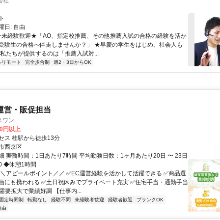
会社
ト
日: 自由
 ★未経験歓迎★「AO、指定校推薦、その他推薦入試の合格の経験を活か
受験生の合格へ伴走しませんか？」 ★早慶の学生をはじめ、社会人も
 私たちが提供するのは「推薦入試対...
ルリモート
完全歩合制
週2・3日からOK
運営・販促担当
スワン
00円以上
セス 桂駅から徒歩13分
市西京区
 実働時間：1日あたり7時間 平均勤務日数：1ヶ月あたり20日 〜 23日
:30 ◆休憩1時間
＼＼アピールポイント／／ ✅EC運営経験を活かして活躍できる ✅商品選
画にも携われる ✅土日祝休みでプライベート充実 ✅住宅手当・通勤手当
需要拡大で業績好調 【仕事内...
固定時間制
転勤なし
経験不問
未経験者歓迎
経験者歓迎
ブランクOK
自由