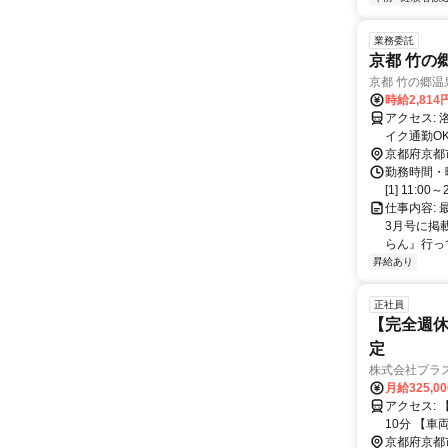
業務委託
京都 竹の
京都 竹の郷温
時給2,814
アクセス: 洛西口駅 バス8分（自転車12分） JR桂川駅 バス12分 ※マイカー、バ
イク通勤O
京都府京都
勤務時間・曜
[1] 11:0
仕事内容:
3月号に掲
らん』行っ
昇給あり
正社員
【完全週休
定
株式会社プラ
月給325,0
アクセス: 【本社】 京都府向日市物集女町森ノ上11－1 阪急「洛西口駅」より徒歩
10分
京都府京都