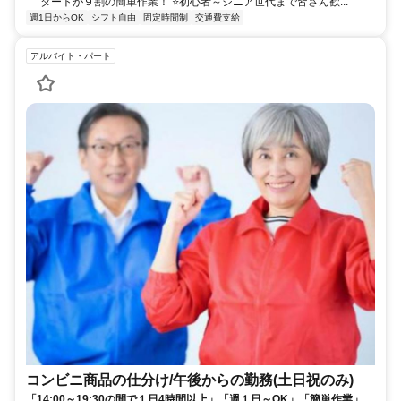
タートが９割の簡単作業！ ⭐️初心者～シニア世代まで皆さん歓...
週1日からOK
シフト自由
固定時間制
交通費支給
アルバイト・パート
コンビニ商品の仕分け/午後からの勤務(土日祝のみ)
「14:00～19:30の間で１日4時間以上」「週１日～OK」「簡単作業」「