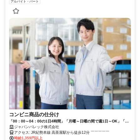
アルバイト・パート
コンビニ商品の仕分け
「00：00～04：00の1日4時間」「月曜～日曜の間で週1日～OK」「簡
単作業」「 交通費支給」見学をしてから面接を受けるか決めてもらって
ジャパンパレック株式会社
もOKです！
アクセス: JR紀勢本線 高茶屋駅から徒歩12分 ￣￣￣￣￣
時給1,359円以上