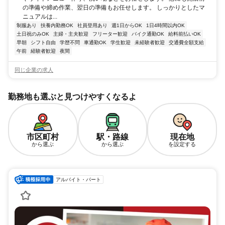
の準備や締め作業、翌日の準備もお任せします。 しっかりとしたマ
ニュアルは...
制服あり
扶養内勤務OK
社員登用あり
週1日からOK
1日4時間以内OK
土日祝のみOK
主婦・主夫歓迎
フリーター歓迎
バイク通勤OK
給料前払いOK
早朝
シフト自由
学歴不問
車通勤OK
学生歓迎
未経験者歓迎
交通費全額支給
午前
経験者歓迎
夜間
同じ企業の求人
勤務地も選ぶと見つけやすくなるよ
市区町村
駅・路線
現在地
から選ぶ
から選ぶ
を設定する
アルバイト・パート