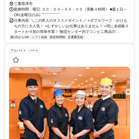
三重県津市
勤務時間・曜日: ００：００～０４：００（実働４時間） ■週１日～
OK(金曜日のみ) ￣￣￣￣￣
仕事内容: ＼この求人のオススメポイント／ ⭐️ダブルワーク・かけも
ちの方に大人気！ ⭐️むずかしいお仕事はありません！ ⭐️現に未経験ス
タートが９割の簡単作業！ 物流センター内でコンビニ商品の ...
週1日からOK
シフト自由
固定時間制
交通費支給
アルバイト・パート