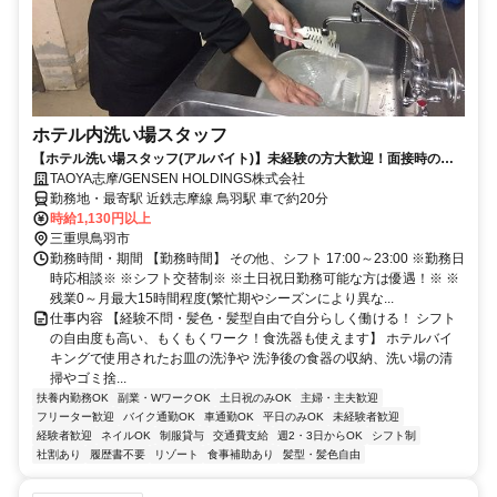
ホテル内洗い場スタッフ
【ホテル洗い場スタッフ(アルバイト)】未経験の方大歓迎！面接時の履
歴書不要/シフト相談OK
TAOYA志摩/GENSEN HOLDINGS株式会社
勤務地・最寄駅 近鉄志摩線 鳥羽駅 車で約20分
時給1,130円以上
三重県鳥羽市
勤務時間・期間 【勤務時間】 その他、シフト 17:00～23:00 ※勤務日
時応相談※ ※シフト交替制※ ※土日祝日勤務可能な方は優遇！※ ※
残業0～月最大15時間程度(繁忙期やシーズンにより異な...
仕事内容 【経験不問・髪色・髪型自由で自分らしく働ける！ シフト
の自由度も高い、もくもくワーク！食洗器も使えます】 ホテルバイ
キングで使用されたお皿の洗浄や 洗浄後の食器の収納、洗い場の清
掃やゴミ捨...
扶養内勤務OK
副業・WワークOK
土日祝のみOK
主婦・主夫歓迎
フリーター歓迎
バイク通勤OK
車通勤OK
平日のみOK
未経験者歓迎
経験者歓迎
ネイルOK
制服貸与
交通費支給
週2・3日からOK
シフト制
社割あり
履歴書不要
リゾート
食事補助あり
髪型・髪色自由