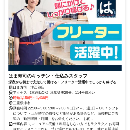
はま寿司のキッチン・仕込みスタッフ
深夜から朝まで安定して働ける！フリーター活躍中でしっかり稼げる環
境です◎
はま寿司 津乙部店
アクセス 【車通勤OK】津駅徒歩29分、114号線沿い
時給1,150円～1,438円
三重県津市
勤務時間 22:00～5:00 5:00～9:00 ※1日2h～、週1日～OK ＊シフト
について ・上記時間の前後など希望がある場合など、面接時にご希
望の「勤務曜日・時間」をお伝えください。 お伺...
仕事内容 ＼マニュアル完備！料理をしない方でもラクラク／ お寿司
やサイドメニュー作り、洗い場などをお任せします。 他にも開店前