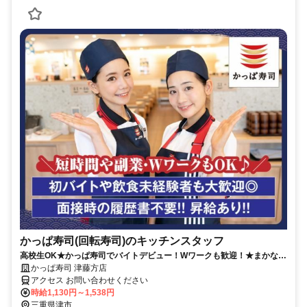
かっぱ寿司(回転寿司)のキッチンスタッフ
高校生OK★かっぱ寿司でバイトデビュー！Wワークも歓迎！★まかない
有★短時間OK★履歴書不要
かっぱ寿司 津藤方店
アクセス お問い合わせください
時給1,130円～1,538円
三重県津市