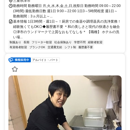
三重県津市
勤務時間 勤務曜日 月,火,水,木,金,土,日,祝祭日 勤務時間 09:00～22:00
(3時間) 最低勤務日数 週1日 9:00～22:00 1日3～5時間程度 週1日～
勤務期間：3ヵ月以上～...
基本情報 1日3時間・週1日～！厨房での食器や調理器具の洗浄業務！
経験無くてもOK◎◆履歴書不要 ＊和の美しさと現代の快適さを融合
◎津市のランドマークで上質なおもてなしを＊ 【職種】 ホテルの洗
い場...
制服あり
長期
フリーター歓迎
社会保険あり
学歴不問
経験者歓迎
有資格者歓迎
ブランクOK
交通費支給
シフト制
履歴書不要
アルバイト・パート