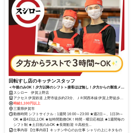
回転すし店のキッチンスタッフ
＜午後のみOK！夕方以降のシフト＞接客ほぼ無し！夕方からの製造メイ
ンでコツコツ働ける
スシロー 伊賀上野店
アクセス 伊賀鉄道 上野市徒歩約23分、ＪＲ関西本線 伊賀上野徒歩約
24分、伊賀鉄道 伊賀上野徒歩約24分
時給1,100円以上
三重県伊賀市
勤務時間 シフトサイクル：1週間 16:00～23:00 ★週2日～、1日3h～
OK ★週4日以上OK ★短時間勤務OK！時間・曜日応相談 ★1週間毎の
シフト制 ★土日祝のみOK ★長期歓迎 ※高校生...
仕事内容 【仕事内容】キッチン中心のお仕事 シャリの上にネタをの