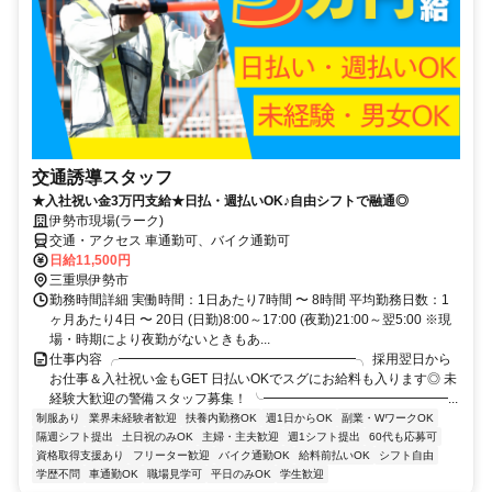
交通誘導スタッフ
★入社祝い金3万円支給★日払・週払いOK♪自由シフトで融通◎
伊勢市現場(ラーク)
交通・アクセス 車通勤可、バイク通勤可
日給11,500円
三重県伊勢市
勤務時間詳細 実働時間：1日あたり7時間 〜 8時間 平均勤務日数：1
ヶ月あたり4日 〜 20日 (日勤)8:00～17:00 (夜勤)21:00～翌5:00 ※現
場・時期により夜勤がないときもあ...
仕事内容 ╭━━━━━━━━━━━━━━━━━━╮ 採用翌日から
お仕事＆入社祝い金もGET 日払いOKでスグにお給料も入ります◎ 未
経験大歓迎の警備スタッフ募集！ ╰━━━━━━━━━━━━━━...
制服あり
業界未経験者歓迎
扶養内勤務OK
週1日からOK
副業・WワークOK
隔週シフト提出
土日祝のみOK
主婦・主夫歓迎
週1シフト提出
60代も応募可
資格取得支援あり
フリーター歓迎
バイク通勤OK
給料前払いOK
シフト自由
学歴不問
車通勤OK
職場見学可
平日のみOK
学生歓迎