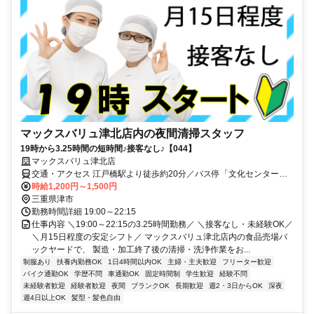
マックスバリュ津北店内の夜間清掃スタッフ
19時から3.25時間の短時間♪接客なし♪【044】
マックスバリュ津北店
交通・アクセス 江戸橋駅より徒歩約20分／バス停「文化センター
北」より徒歩3分／総合文化センター北側
時給1,200円～1,500円
三重県津市
勤務時間詳細 19:00～22:15
仕事内容 ＼19:00～22:15の3.25時間勤務／ ＼接客なし・未経験OK／
＼月15日程度の安定シフト／ マックスバリュ津北店内の食品売場バ
ックヤードで、 製造・加工終了後の清掃・洗浄作業をお...
制服あり
扶養内勤務OK
1日4時間以内OK
主婦・主夫歓迎
フリーター歓迎
バイク通勤OK
学歴不問
車通勤OK
固定時間制
学生歓迎
経験不問
未経験者歓迎
経験者歓迎
夜間
ブランクOK
長期歓迎
週2・3日からOK
深夜
週4日以上OK
髪型・髪色自由