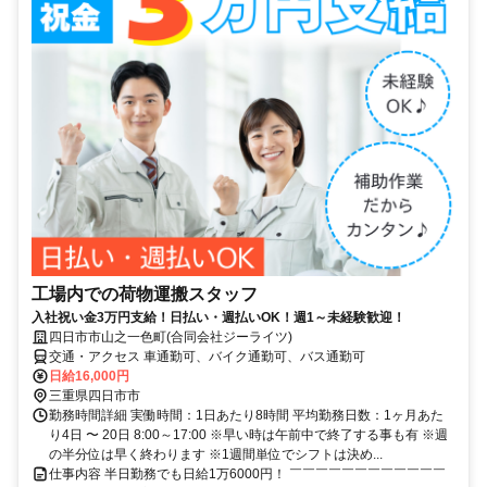
工場内での荷物運搬スタッフ
入社祝い金3万円支給！日払い・週払いOK！週1～未経験歓迎！
四日市市山之一色町(合同会社ジーライツ)
交通・アクセス 車通勤可、バイク通勤可、バス通勤可
日給16,000円
三重県四日市市
勤務時間詳細 実働時間：1日あたり8時間 平均勤務日数：1ヶ月あた
り4日 〜 20日 8:00～17:00 ※早い時は午前中で終了する事も有 ※週
の半分位は早く終わります ※1週間単位でシフトは決め...
仕事内容 半日勤務でも日給1万6000円！ ￣￣￣￣￣￣￣￣￣￣￣￣