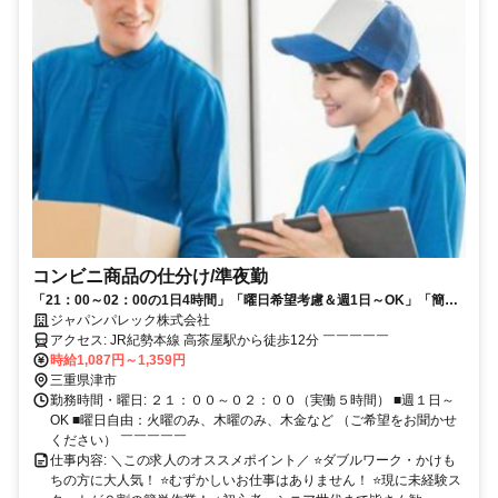
コンビニ商品の仕分け/準夜勤
「21：00～02：00の1日4時間」「曜日希望考慮＆週1日～OK」「簡単
作業」「女性も多数活躍中」「 交通費支給」見学をしてから面接を受け
ジャパンパレック株式会社
るか決めてもらってもOKです！
アクセス: JR紀勢本線 高茶屋駅から徒歩12分 ￣￣￣￣￣
時給1,087円～1,359円
三重県津市
勤務時間・曜日: ２１：００～０２：００（実働５時間） ■週１日～
OK ■曜日自由：火曜のみ、木曜のみ、木金など （ご希望をお聞かせ
ください） ￣￣￣￣￣
仕事内容: ＼この求人のオススメポイント／ ⭐️ダブルワーク・かけも
ちの方に大人気！ ⭐️むずかしいお仕事はありません！ ⭐️現に未経験ス