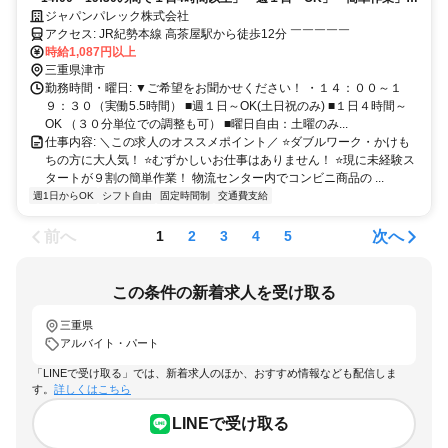
交通費支給」見学をしてから面接を受けるか決めてもらってもOK！
ジャパンパレック株式会社
アクセス: JR紀勢本線 高茶屋駅から徒歩12分 ￣￣￣￣￣
時給1,087円以上
三重県津市
勤務時間・曜日: ▼ご希望をお聞かせください！ ・１４：００～１
９：３０（実働5.5時間） ■週１日～OK(土日祝のみ) ■１日４時間～
OK （３０分単位での調整も可） ■曜日自由：土曜のみ...
仕事内容: ＼この求人のオススメポイント／ ⭐️ダブルワーク・かけも
ちの方に大人気！ ⭐️むずかしいお仕事はありません！ ⭐️現に未経験ス
タートが９割の簡単作業！ 物流センター内でコンビニ商品の ...
週1日からOK
シフト自由
固定時間制
交通費支給
前へ
次へ
1
2
3
4
5
この条件の新着求人を受け取る
三重県
アルバイト・パート
「LINEで受け取る」では、新着求人のほか、おすすめ情報なども配信しま
す。
詳しくはこちら
LINEで受け取る