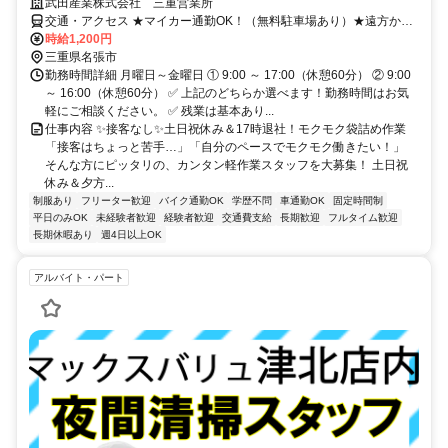
武田産業株式会社 三重営業所
交通・アクセス ★マイカー通勤OK！（無料駐車場あり）★遠方から
の通勤者も多数！
時給1,200円
三重県名張市
勤務時間詳細 月曜日～金曜日 ① 9:00 ～ 17:00（休憩60分） ② 9:00
～ 16:00（休憩60分） ✅ 上記のどちらか選べます！勤務時間はお気
軽にご相談ください。 ✅ 残業は基本あり...
仕事内容 ✨接客なし✨土日祝休み＆17時退社！モクモク袋詰め作業
「接客はちょっと苦手…」「自分のペースでモクモク働きたい！」
そんな方にピッタリの、カンタン軽作業スタッフを大募集！ 土日祝
休み＆夕方...
制服あり
フリーター歓迎
バイク通勤OK
学歴不問
車通勤OK
固定時間制
平日のみOK
未経験者歓迎
経験者歓迎
交通費支給
長期歓迎
フルタイム歓迎
長期休暇あり
週4日以上OK
アルバイト・パート