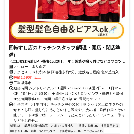
回転すし店のキッチンスタッフ(調理・開店・閉店準
備)
＜土日祝は時給UP＞接客ほぼ無し！すし製造や盛り付けなどコツコツ働
ける
スシロー 津大倉店
アクセス ＪＲ紀勢本線 阿漕徒歩約5分、近鉄名古屋線 南が丘出入口1
徒歩約23分、近鉄名古屋線 津新町徒歩約28分
時給1,090円以上
三重県津市
勤務時間 シフトサイクル：1週間 9:00～23:00 ★週2日～、1日3h～
OK（週1日も相談OK） ★週4日以上OK！ロングシフト勤務も相談可
★短時間勤務OK！時間・曜日応相談 ★1週間毎のシフ...
仕事内容 【仕事内容】キッチン中心のお仕事 シャリの上にネタをの
せる・お皿に盛り付けるなどのすし製造や、洗い場・炊飯作業・その
他デザートや揚げ物・ラーメン・うどんといったサイドメニュー作り
などをお任せ...
制服あり
業界未経験者歓迎
短期（3ヵ月以内）
扶養内勤務OK
社員登用あり
週1日からOK
副業・WワークOK
1日4時間以内OK
土日祝のみOK