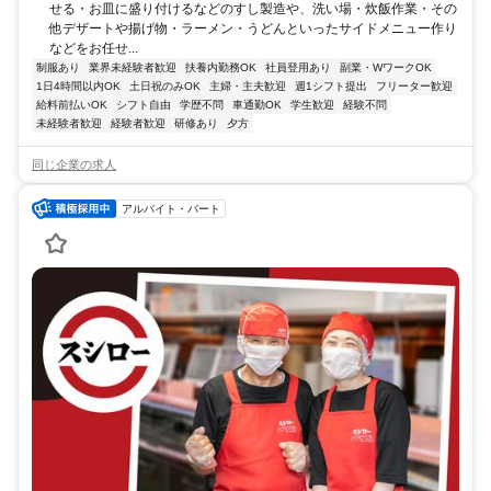
せる・お皿に盛り付けるなどのすし製造や、洗い場・炊飯作業・その
他デザートや揚げ物・ラーメン・うどんといったサイドメニュー作り
などをお任せ...
制服あり
業界未経験者歓迎
扶養内勤務OK
社員登用あり
副業・WワークOK
1日4時間以内OK
土日祝のみOK
主婦・主夫歓迎
週1シフト提出
フリーター歓迎
給料前払いOK
シフト自由
学歴不問
車通勤OK
学生歓迎
経験不問
未経験者歓迎
経験者歓迎
研修あり
夕方
同じ企業の求人
アルバイト・パート