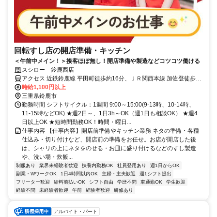
回転すし店の開店準備・キッチン
＜午前中メイン！＞接客ほぼ無し！開店準備や製造などコツコツ働ける
スシロー 鈴鹿西店
アクセス 近鉄鈴鹿線 平田町徒歩約16分、ＪＲ関西本線 加佐登徒歩約
32分、近鉄鈴鹿線 三日市徒歩約40分
時給1,100円以上
三重県鈴鹿市
勤務時間 シフトサイクル：1週間 9:00～15:00(9-13時、10-14時、
11-15時などOK) ★週2日～、1日3h～OK（週1日も相談OK） ★週4
日以上OK ★短時間勤務OK！時間・曜日...
仕事内容 【仕事内容】開店前準備やキッチン業務 ネタの準備・各種
仕込み・切り付けなど、開店前の準備をお任せ。お店が開店した後
は、シャリの上にネタをのせる・お皿に盛り付けるなどのすし製造
や、洗い場・炊飯...
制服あり
業界未経験者歓迎
扶養内勤務OK
社員登用あり
週1日からOK
副業・WワークOK
1日4時間以内OK
主婦・主夫歓迎
週1シフト提出
フリーター歓迎
給料前払いOK
シフト自由
学歴不問
車通勤OK
学生歓迎
経験不問
未経験者歓迎
午前
経験者歓迎
研修あり
アルバイト・パート