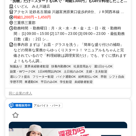
「洗物」だけ～スタートもOKで「時給1300円」もGet☆料理したことな
くても安心◎未経験者大歓迎！
くいどん みえ川越店
アクセス 近鉄名古屋線 川越富洲原東口徒歩約8分、ＪＲ関西本線 富
田（三重県）東口徒歩約19分、ＪＲ関西本線 朝日徒歩約29分
時給1,200円～1,450円
三重県三重郡
勤務時間 ・勤務曜日：月・火・水・木・金・土・日・祝 ・勤務時
間： [1] 09:00～15:00 [2] 17:00～23:00 [3] 09:00～23:00 ・最低勤務
日数（週）：2日 シ...
仕事内容 まずは「お皿・グラスを洗う」「簡単な盛り付けの補助」
などの簡単な業務からゆっくりスタート！ マニュアルもちゃんと完
備されているので「料理経験は調理実習だけ」でも、すぐに慣れます
よ！もちろん調...
制服あり
業界未経験者歓迎
扶養内勤務OK
社員登用あり
週1日からOK
副業・WワークOK
1日4時間以内OK
土日祝のみOK
主婦・主夫歓迎
週1シフト提出
フリーター歓迎
バイク通勤OK
給料前払いOK
早朝
シフト自由
学歴不問
車通勤OK
平日のみOK
学生歓迎
未経験者歓迎
同じ企業の求人
アルバイト・パート