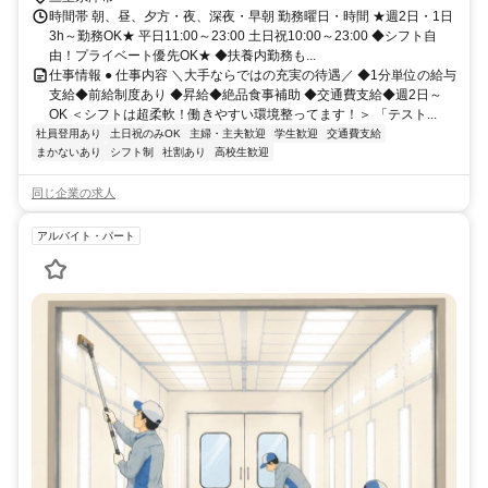
時間帯 朝、昼、夕方・夜、深夜・早朝 勤務曜日・時間 ★週2日・1日
3h～勤務OK★ 平日11:00～23:00 土日祝10:00～23:00 ◆シフト自
由！プライベート優先OK★ ◆扶養内勤務も...
仕事情報 ● 仕事内容 ＼大手ならではの充実の待遇／ ◆1分単位の給与
支給◆前給制度あり ◆昇給◆絶品食事補助 ◆交通費支給◆週2日～
OK ＜シフトは超柔軟！働きやすい環境整ってます！＞ 「テスト...
社員登用あり
土日祝のみOK
主婦・主夫歓迎
学生歓迎
交通費支給
まかないあり
シフト制
社割あり
高校生歓迎
同じ企業の求人
アルバイト・パート