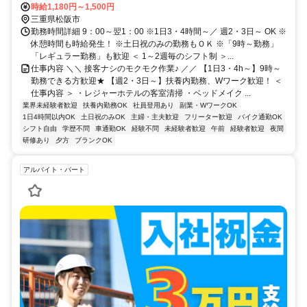
駅より徒歩3分
時給1,180円～1,500円
三重県松阪市
勤務時間詳細 9：00～翌1：00 ※1日3・4時間～／ 週2・3日～ OK ※
休憩時間も時給発生！ ※土日祝のみの勤務もＯＫ ※「9時～勤務」
「レギュラー勤務」も歓迎 ＜ 1～2週毎のシフト制 ＞...
仕事内容 ＼＼ 接客ナシのモクモク作業♪ ／／ 【1日3・4h～】9時～
勤務できる方歓迎★ 【週2・3日～】扶養内勤務、Wワーク歓迎！ ＜
仕事内容 ＞ ・レジャーホテルの客室清掃 ・ベッドメイク ...
業界未経験者歓迎
扶養内勤務OK
社員登用あり
副業・WワークOK
1日4時間以内OK
土日祝のみOK
主婦・主夫歓迎
フリーター歓迎
バイク通勤OK
シフト自由
学歴不問
車通勤OK
経験不問
未経験者歓迎
午前
経験者歓迎
夜間
研修あり
夕方
ブランクOK
アルバイト・パート