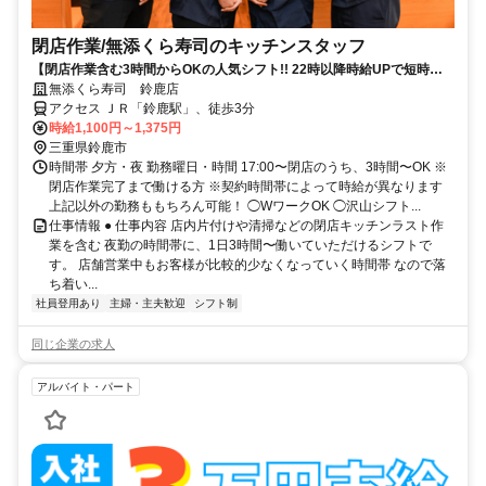
閉店作業​/無添くら寿司の​キッチンスタッフ
【閉店作業含む3時間からOKの人気シフト!! 22時以降時給UPで短時間
で稼げる】
無添くら寿司 鈴鹿店
アクセス ＪＲ「鈴鹿駅」、徒歩3分
時給1,100円～1,375円
三重県鈴鹿市
時間帯 夕方・夜 勤務曜日・時間 17:00〜閉店のうち、3時間〜OK ※
閉店作業完了まで働ける方 ※契約時間帯によって時給が異なります
上記以外の勤務ももちろん可能！ ◯WワークOK ◯沢山シフト...
仕事情報 ● 仕事内容 店内片付けや清掃などの閉店キッチンラスト作
業を含む 夜勤の時間帯に、1日3時間〜働いていただけるシフトで
す。 店舗営業中もお客様が比較的少なくなっていく時間帯 なので落
ち着い...
社員登用あり
主婦・主夫歓迎
シフト制
同じ企業の求人
アルバイト・パート