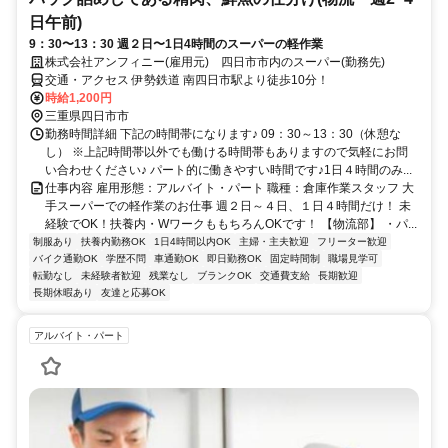
日午前)
9：30〜13：30 週２日〜1日4時間のスーパーの軽作業
株式会社アンフィニー(雇用元) 四日市市内のスーパー(勤務先)
交通・アクセス 伊勢鉄道 南四日市駅より徒歩10分！
時給1,200円
三重県四日市市
勤務時間詳細 下記の時間帯になります♪ 09：30～13：30（休憩な
し） ※上記時間帯以外でも働ける時間帯もありますので気軽にお問
い合わせください♪ パート的に働きやすい時間です♪1日４時間のみ...
仕事内容 雇用形態：アルバイト・パート 職種：倉庫作業スタッフ 大
手スーパーでの軽作業のお仕事 週２日～４日、１日４時間だけ！ 未
経験でOK！扶養内・WワークももちろんOKです！ 【物流部】 ・パ...
制服あり
扶養内勤務OK
1日4時間以内OK
主婦・主夫歓迎
フリーター歓迎
バイク通勤OK
学歴不問
車通勤OK
即日勤務OK
固定時間制
職場見学可
転勤なし
未経験者歓迎
残業なし
ブランクOK
交通費支給
長期歓迎
長期休暇あり
友達と応募OK
アルバイト・パート