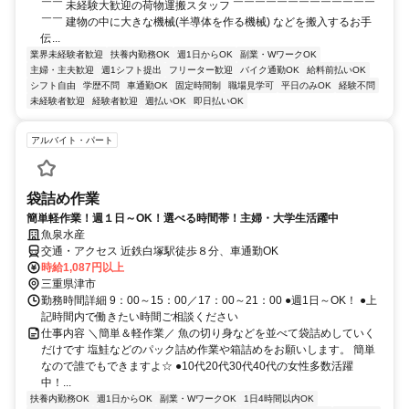
￣￣ 未経験大歓迎の荷物運搬スタッフ ￣￣￣￣￣￣￣￣￣￣￣￣￣
￣￣ 建物の中に大きな機械(半導体を作る機械) などを搬入するお手
伝...
業界未経験者歓迎
扶養内勤務OK
週1日からOK
副業・WワークOK
主婦・主夫歓迎
週1シフト提出
フリーター歓迎
バイク通勤OK
給料前払いOK
シフト自由
学歴不問
車通勤OK
固定時間制
職場見学可
平日のみOK
経験不問
未経験者歓迎
経験者歓迎
週払いOK
即日払いOK
アルバイト・パート
袋詰め作業
簡単軽作業！週１日～OK！選べる時間帯！主婦・大学生活躍中
魚泉水産
交通・アクセス 近鉄白塚駅徒歩８分、車通勤OK
時給1,087円以上
三重県津市
勤務時間詳細 9：00～15：00／17：00～21：00 ●週1日～OK！ ●上
記時間内で働きたい時間ご相談ください
仕事内容 ＼簡単＆軽作業／ 魚の切り身などを並べて袋詰めしていく
だけです 塩鮭などのパック詰め作業や箱詰めをお願いします。 簡単
なので誰でもできますよ☆ ●10代20代30代40代の女性多数活躍
中！...
扶養内勤務OK
週1日からOK
副業・WワークOK
1日4時間以内OK