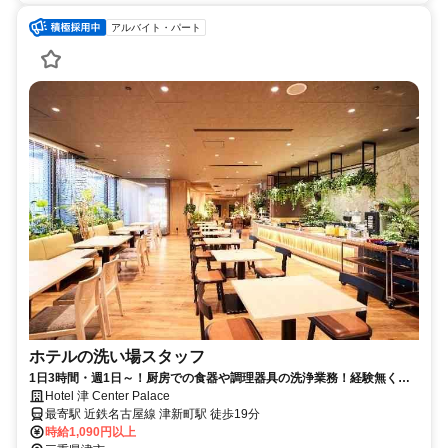
アルバイト・パート
ホテルの洗い場スタッフ
1日3時間・週1日～！厨房での食器や調理器具の洗浄業務！経験無くて
もOK◎◆履歴書不要
Hotel 津 Center Palace
最寄駅 近鉄名古屋線 津新町駅 徒歩19分
時給1,090円以上