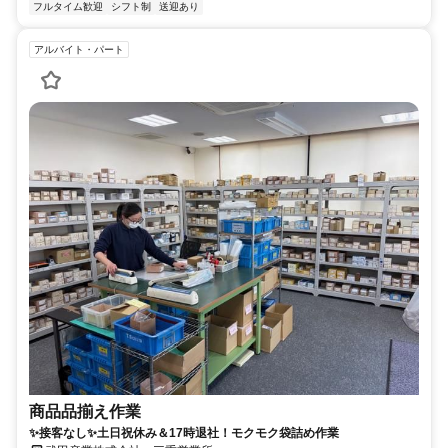
フルタイム歓迎
シフト制
送迎あり
アルバイト・パート
商品品揃え作業
✨接客なし✨土日祝休み＆17時退社！モクモク袋詰め作業