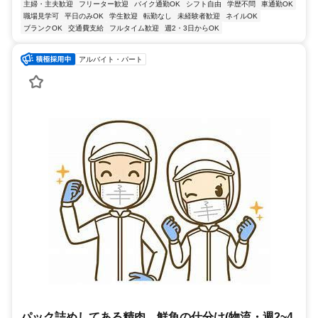
主婦・主夫歓迎
フリーター歓迎
バイク通勤OK
シフト自由
学歴不問
車通勤OK
職場見学可
平日のみOK
学生歓迎
転勤なし
未経験者歓迎
ネイルOK
ブランクOK
交通費支給
フルタイム歓迎
週2・3日からOK
アルバイト・パート
パック詰めしてある精肉、鮮魚の仕分け(物流・週2~4