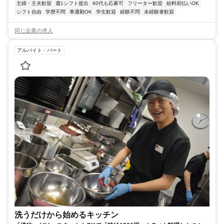
主婦・主夫歓迎
週1シフト提出
60代も応募可
フリーター歓迎
給料前払いOK
シフト自由
学歴不問
車通勤OK
学生歓迎
経験不問
未経験者歓迎
同じ企業の求人
アルバイト・パート
洗うだけから始めるキッチン