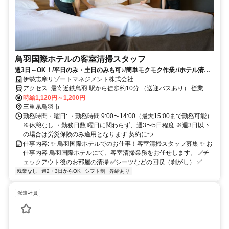
鳥羽国際ホテルの客室清掃スタッフ
週3日～OK！/平日のみ・土日のみも可♪/簡単モクモク作業♪/ホテル清掃
スタッフ募集✨
伊勢志摩リゾートマネジメント株式会社
アクセス: 最寄近鉄鳥羽 駅から徒歩約10分 （送迎バスあり） 従業員
駐車場あり
時給1,120円～1,200円
三重県鳥羽市
勤務時間・曜日: ・勤務時間 9:00〜14:00（最大15:00まで勤務可能）
※休憩なし ・勤務日数 曜日に関わらず、週3〜5日程度 ※週3日以下
の場合は労災保険のみ適用となります 契約につ...
仕事内容: ✨ 鳥羽国際ホテルでのお仕事！客室清掃スタッフ募集 ✨ お
仕事内容 鳥羽国際ホテルにて、客室清掃業務をお任せします。 ✅チ
ェックアウト後のお部屋の清掃 ✅シーツなどの回収（剥がし） ✅...
残業なし
週2・3日からOK
シフト制
昇給あり
派遣社員