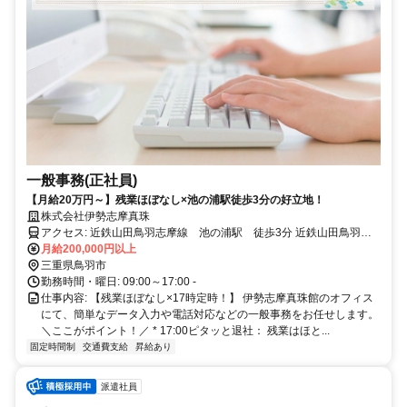
一般事務(正社員)
【月給20万円～】残業ほぼなし×池の浦駅徒歩3分の好立地！
株式会社伊勢志摩真珠
アクセス: 近鉄山田鳥羽志摩線 池の浦駅 徒歩3分 近鉄山田鳥羽志
月給200,000円以上
摩線 鳥羽駅 車10分 -
三重県鳥羽市
勤務時間・曜日: 09:00～17:00 -
仕事内容: 【残業ほぼなし×17時定時！】 伊勢志摩真珠館のオフィス
にて、簡単なデータ入力や電話対応などの一般事務をお任せします。
＼ここがポイント！／ * 17:00ピタッと退社： 残業はほと...
固定時間制
交通費支給
昇給あり
派遣社員