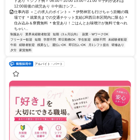
トあり ＜シフト例＞ 06:00～10:00 15:00～21:00 ※予約があれば
12:00前後の就労あり ※中抜けシフ...
仕事内容 ＜この求人のポイント＞ ＊伊勢神宮も行けちゃう距離の職
場です ＊就業先までの交通チケット支給(JR西日本区間内に限る) ＊
住み込み＆寮費無料 ＊食堂あり！ごはんとお味噌汁が無料で食べれ
ちゃい...
制服あり
業界未経験者歓迎
短期（3ヵ月以内）
副業・WワークOK
フリーター歓迎
短期
学歴不問
即日勤務OK
学生歓迎
経験不問
未経験者歓迎
午前
経験者歓迎
残業なし
週払いOK
即日払いOK
月1シフト提出
研修あり
夕方
家賃無料
アルバイト・パート