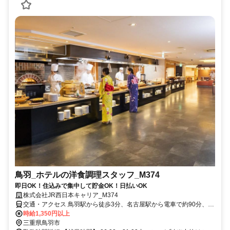
鳥羽_ホテルの洋食調理スタッフ_M374
即日OK！住込みで集中して貯金OK！日払いOK
株式会社JR西日本キャリア_M374
交通・アクセス 鳥羽駅から徒歩3分、名古屋駅から電車で約90分、大
阪駅から電車で約120分
時給1,350円以上
三重県鳥羽市