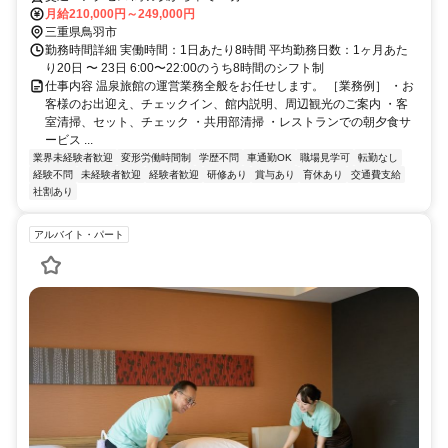
月給210,000円～249,000円
三重県鳥羽市
勤務時間詳細 実働時間：1日あたり8時間 平均勤務日数：1ヶ月あた
り20日 〜 23日 6:00〜22:00のうち8時間のシフト制
仕事内容 温泉旅館の運営業務全般をお任せします。 ［業務例］ ・お
客様のお出迎え、チェックイン、館内説明、周辺観光のご案内 ・客
室清掃、セット、チェック ・共用部清掃 ・レストランでの朝夕食サ
ービス ...
業界未経験者歓迎
変形労働時間制
学歴不問
車通勤OK
職場見学可
転勤なし
経験不問
未経験者歓迎
経験者歓迎
研修あり
賞与あり
育休あり
交通費支給
社割あり
アルバイト・パート