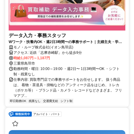
データ入力・事務スタッフ
Wワーク・扶養内OK・週2日3時間〜の事務サポート｜主婦主夫・学
生・長期希望歓迎◎
モノ・ループ株式会社(イオン鳥羽店)
アクセス: 近鉄「志摩赤崎駅」から徒歩9分
時給1,087円～1,187円
三重県鳥羽市
勤務時間・曜日: 10:00～19:00 ・週2日〜 1日3時間〜OK ・シフト
制・残業なし
仕事内容: 買取専門店での事務サポートをお任せします。 扱う商品
は、 着物・茶道具・掛軸などの アンティーク品をはじめ、トレカ
（ポケカ等）・ブランド品・カメラ・レコードなどさまざま。 フリ
マアプ...
即日勤務OK
残業なし
交通費支給
シフト制
アルバイト・パート