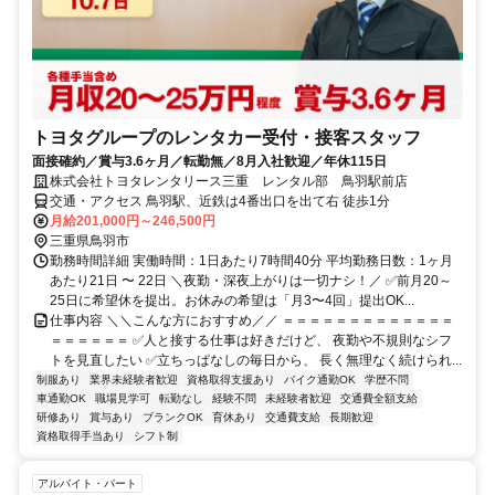
トヨタグループのレンタカー受付・接客スタッフ
面接確約／賞与3.6ヶ月／転勤無／8月入社歓迎／年休115日
株式会社トヨタレンタリース三重 レンタル部 鳥羽駅前店
交通・アクセス 鳥羽駅、近鉄は4番出口を出て右 徒歩1分
月給201,000円～246,500円
三重県鳥羽市
勤務時間詳細 実働時間：1日あたり7時間40分 平均勤務日数：1ヶ月
あたり21日 〜 22日 ＼夜勤・深夜上がりは一切ナシ！／ ✅前月20～
25日に希望休を提出。お休みの希望は「月3〜4回」提出OK...
仕事内容 ＼＼こんな方におすすめ／／ ＝＝＝＝＝＝＝＝＝＝＝＝＝
＝＝＝＝＝＝ ✅人と接する仕事は好きだけど、 夜勤や不規則なシフ
トを見直したい ✅立ちっぱなしの毎日から、 長く無理なく続けられ...
制服あり
業界未経験者歓迎
資格取得支援あり
バイク通勤OK
学歴不問
車通勤OK
職場見学可
転勤なし
経験不問
未経験者歓迎
交通費全額支給
研修あり
賞与あり
ブランクOK
育休あり
交通費支給
長期歓迎
資格取得手当あり
シフト制
アルバイト・パート