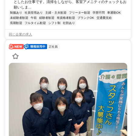
としたお仕事です。清掃をしながら、客室アメニティのチェックもお
願いしま...
制服あり
社員登用あり
主婦・主夫歓迎
フリーター歓迎
学歴不問
車通勤OK
未経験者歓迎
午前
経験者歓迎
有資格者歓迎
ブランクOK
交通費支給
長期歓迎
フルタイム歓迎
シフト制
社割あり
同じ企業の求人
正社員