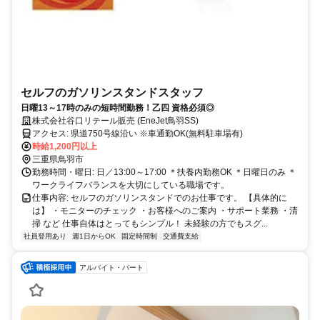
セルフのガソリンスタンドスタッフ
日曜13～17時のみの短時間勤務！乙四 資格必須◎
株式会社谷口リテール販売 (EneJet鳥羽SS)
アクセス: 県道750号線沿い ※車通勤OK(無料駐車場有)
時給1,200円以上
三重県鳥羽市
勤務時間・曜日: 日／13:00～17:00 ＊扶養内勤務OK ＊日曜日のみ ＊
ワークライフバランスを大切にしている職場です。
仕事内容: セルフのガソリンスタンドでのお仕事です。 【具体的に
は】 ・モニターのチェック ・お客様へのご案内 ・サポート業務 ・清
掃 など 仕事自体はとってもシンプル！ 未経験の方でもスグ...
社員登用あり
週1日からOK
固定時間制
交通費支給
アルバイト・パート