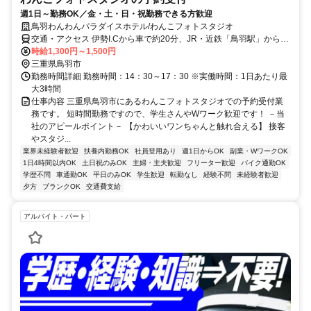
週1日～勤務OK／金・土・日・祝勤務できる方歓迎
鳥羽わんわんパラダイスホテル/わんこフォトスタジオ
交通・アクセス 伊勢I.Cから車で約20分、JR・近鉄「鳥羽駅」から徒
歩10分
時給1,300円～1,500円
三重県鳥羽市
勤務時間詳細 勤務時間：14：30～17：30 ※実働時間：1日あたり最
大3時間
仕事内容 三重県鳥羽市にあるわんこフォトスタジオでの予約受付業
務です。 短時間勤務ですので、学生さんやWワーク歓迎です！ －当
社のアピールポイント－ 【かわいいワンちゃんと触れ合える】 接客
やスタジ...
業界未経験者歓迎
扶養内勤務OK
社員登用あり
週1日からOK
副業・WワークOK
1日4時間以内OK
土日祝のみOK
主婦・主夫歓迎
フリーター歓迎
バイク通勤OK
学歴不問
車通勤OK
平日のみOK
学生歓迎
転勤なし
経験不問
未経験者歓迎
夕方
ブランクOK
交通費支給
アルバイト・パート