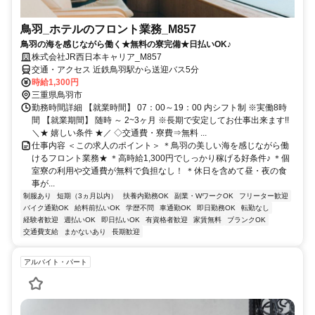
鳥羽_ホテルのフロント業務_M857
鳥羽の海を感じながら働く★無料の寮完備★日払いOK♪
株式会社JR西日本キャリア_M857
交通・アクセス 近鉄鳥羽駅から送迎バス5分
時給1,300円
三重県鳥羽市
勤務時間詳細 【就業時間】 07：00～19：00 内シフト制 ※実働8時
間 【就業期間】 随時 ～ 2~3ヶ月 ※長期で安定してお仕事出来ます!!
＼★ 嬉しい条件 ★／ ◇交通費・寮費⇒無料 ...
仕事内容 ＜この求人のポイント＞ ＊鳥羽の美しい海を感じながら働
けるフロント業務★ ＊高時給1,300円でしっかり稼げる好条件♪ ＊個
室寮の利用や交通費が無料で負担なし！ ＊休日を含めて昼・夜の食
事が...
制服あり
短期（3ヵ月以内）
扶養内勤務OK
副業・WワークOK
フリーター歓迎
バイク通勤OK
給料前払いOK
学歴不問
車通勤OK
即日勤務OK
転勤なし
経験者歓迎
週払いOK
即日払いOK
有資格者歓迎
家賃無料
ブランクOK
交通費支給
まかないあり
長期歓迎
アルバイト・パート