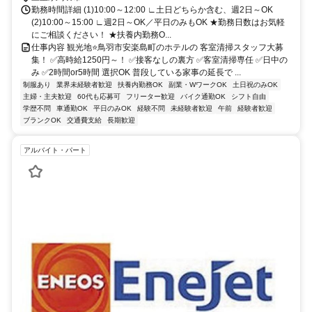
勤務時間詳細 (1)10:00～12:00 ∟土日どちらか含む、週2日～OK
(2)10:00～15:00 ∟週2日～OK／平日のみもOK ★勤務日数はお気軽
にご相談ください！ ★扶養内勤務O...
仕事内容 観光地⭐鳥羽市安楽島町のホテルの 客室清掃スタッフ大募
集！ ✅高時給1250円～！ ✅接客なしの裏方 ✅客室清掃専任 ✅日中の
み ✅2時間or5時間 選択OK 普段している家事の延長で ...
制服あり
業界未経験者歓迎
扶養内勤務OK
副業・WワークOK
土日祝のみOK
主婦・主夫歓迎
60代も応募可
フリーター歓迎
バイク通勤OK
シフト自由
学歴不問
車通勤OK
平日のみOK
経験不問
未経験者歓迎
午前
経験者歓迎
ブランクOK
交通費支給
長期歓迎
アルバイト・パート