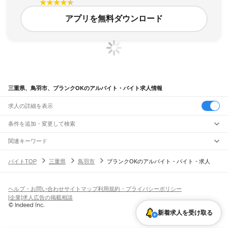
アプリを無料ダウンロード
三重県、鳥羽市、ブランクOKのアルバイト・バイト求人情報
求人の詳細を表示
条件を追加・変更して検索
市区町村を追加・変更
関連キーワード
完全在宅ワーク 全国
シール貼り 在宅
現在地周辺
ガチャガチャ
犬カフェ
三重県
駅を追加・変更
バイトTOP
三重県
鳥羽市
ブランクOKのアルバイト・バイト・求人
三重県
すべて
津市
四日市市
伊勢市
松阪市
桑名市
鈴鹿市
名張市
尾鷲市
亀山市
鳥羽市
熊野市
職種を追加・変更
JR関西本線(名古屋～亀山)
いなべ市
志摩市
伊賀市
桑名郡
員弁郡
三重郡
多気郡
度会郡
北牟婁郡
南牟婁郡
長島駅
桑名駅
朝日駅
富田駅
富田浜駅
四日市駅
南四日市駅
河原田駅
河曲駅
加佐登駅
飲食・フードサービス
ヘルプ・お問い合わせ
サイトマップ
利用規約・プライバシーポリシー
特徴を追加・変更
井田川駅
亀山駅
飲食・フードサービス
すべて
[企業]求人広告の掲載相談
ホールスタッフ
キッチンスタッフ
皿洗い・洗い場
精肉・鮮魚加工
給食調理
人気
JR関西本線(亀山～加茂)
雇用形態を追加・変更
新着求人を受け取る
パン屋（ベーカリー）
フードカウンター販売員
バー（BAR）・バーテンダー
日払いOK
高校生歓迎
学生歓迎
深夜の仕事
髪型・髪色自由
ひげOK
ネイルOK
亀山駅
関駅
加太駅
柘植駅
新堂駅
佐那具駅
伊賀上野駅
島ケ原駅
飲食店補助（開店・閉店準備）
飲食店（店長・マネージャー）
ピアスOK
アルバイト・パート
履歴書不要
オープニングスタッフ
留学生・外国人活躍中
都道府県を変更