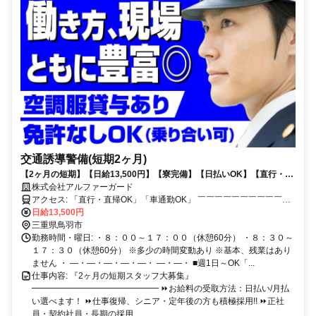
交通誘導警備(短期2ヶ月)
【2ヶ月の短期】【日給13,500円】【寮完備】【日払いOK】【直行・直
帰OK】【免許をお持ちでない方もOK】
株式会社アルファーガード
アクセス: 「直行・直帰OK」「車通勤OK」 ￣￣￣￣￣￣￣￣￣￣￣
￣￣￣￣￣
日給13,500円
三重県鳥羽市
勤務時間・曜日: ・８：００～１７：００（休憩60分） ・８：３０～
１７：３０（休憩60分） ※多少の時間変動あり ※基本、残業はあり
ません ・ ―・―・―・―・―・ ―・―・ ■週1日～OK「...
仕事内容: 『2ヶ月の短期スタッフ大募集』
━━━━━━━━━━━━━━━ ⏩お給料の受取方法：日払い/月払
い選べます！ ⏩仕事復帰、シニア・定年後の方も積極採用!! ⏩正社
員・契約社員・長期の採用...