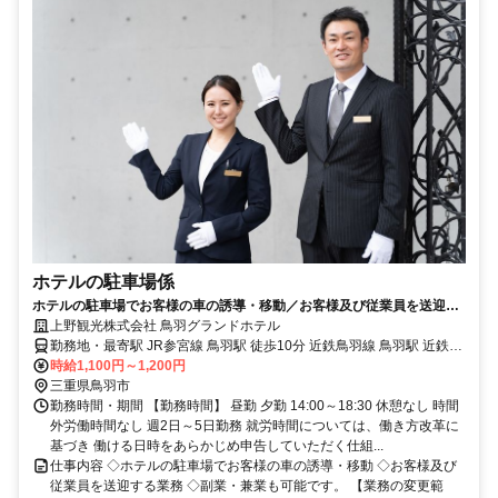
ホテルの駐車場係
ホテルの駐車場でお客様の車の誘導・移動／お客様及び従業員を送迎す
る業務 ／週2～5日勤務
上野観光株式会社 鳥羽グランドホテル
勤務地・最寄駅 JR参宮線 鳥羽駅 徒歩10分 近鉄鳥羽線 鳥羽駅 近鉄志
摩線 鳥羽駅
時給1,100円～1,200円
三重県鳥羽市
勤務時間・期間 【勤務時間】 昼勤 夕勤 14:00～18:30 休憩なし 時間
外労働時間なし 週2日～5日勤務 就労時間については、働き方改革に
基づき 働ける日時をあらかじめ申告していただく仕組...
仕事内容 ◇ホテルの駐車場でお客様の車の誘導・移動 ◇お客様及び
従業員を送迎する業務 ◇副業・兼業も可能です。 【業務の変更範