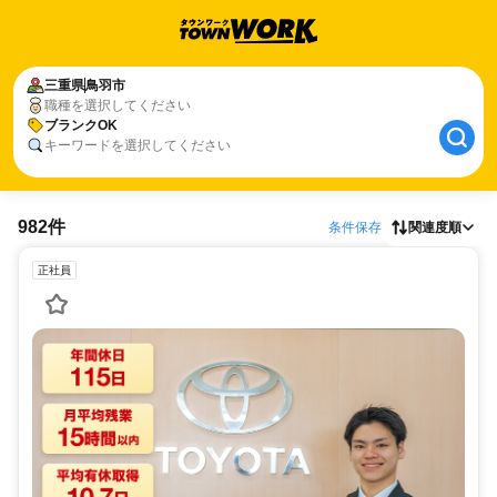
三重県
鳥羽市
職種を選択してください
ブランクOK
キーワードを選択してください
982件
条件保存
関連度順
正社員