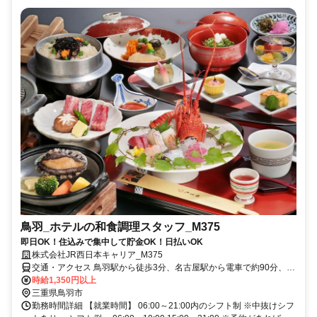
鳥羽_ホテルの和食調理スタッフ_M375
即日OK！住込みで集中して貯金OK！日払いOK
株式会社JR西日本キャリア_M375
交通・アクセス 鳥羽駅から徒歩3分、名古屋駅から電車で約90分、大
阪駅から電車で約120分
時給1,350円以上
三重県鳥羽市
勤務時間詳細 【就業時間】 06:00～21:00内のシフト制 ※中抜けシフ