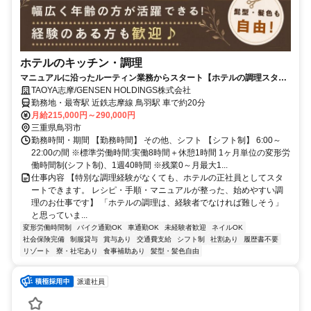
ホテルのキッチン・調理
マニュアルに沿ったルーティン業務からスタート【ホテルの調理スタッ
フ】未経験から安定の正社員へ
TAOYA志摩/GENSEN HOLDINGS株式会社
勤務地・最寄駅 近鉄志摩線 鳥羽駅 車で約20分
月給215,000円～290,000円
三重県鳥羽市
勤務時間・期間 【勤務時間】 その他、シフト 【シフト制】 6:00～
22:00の間 ※標準労働時間:実働8時間＋休憩1時間 1ヶ月単位の変形労
働時間制(シフト制)、1週40時間 ※残業0～月最大1...
仕事内容 【特別な調理経験がなくても、ホテルの正社員としてスタ
ートできます。 レシピ・手順・マニュアルが整った、始めやすい調
理のお仕事です】 「ホテルの調理は、経験者でなければ難しそう」
と思っていま...
変形労働時間制
バイク通勤OK
車通勤OK
未経験者歓迎
ネイルOK
社会保険完備
制服貸与
賞与あり
交通費支給
シフト制
社割あり
履歴書不要
リゾート
寮・社宅あり
食事補助あり
髪型・髪色自由
派遣社員