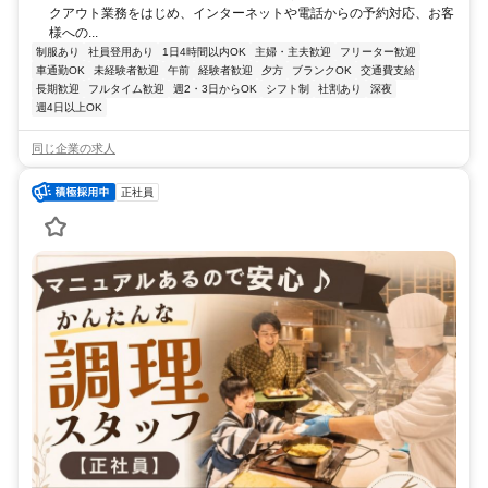
クアウト業務をはじめ、インターネットや電話からの予約対応、お客
様への...
制服あり
社員登用あり
1日4時間以内OK
主婦・主夫歓迎
フリーター歓迎
車通勤OK
未経験者歓迎
午前
経験者歓迎
夕方
ブランクOK
交通費支給
長期歓迎
フルタイム歓迎
週2・3日からOK
シフト制
社割あり
深夜
週4日以上OK
同じ企業の求人
正社員