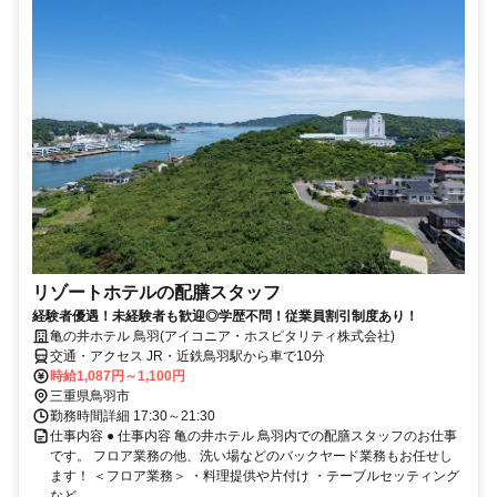
リゾートホテルの配膳スタッフ
経験者優遇！未経験者も歓迎◎学歴不問！従業員割引制度あり！
亀の井ホテル 鳥羽(アイコニア・ホスピタリティ株式会社)
交通・アクセス JR・近鉄鳥羽駅から車で10分
時給1,087円～1,100円
三重県鳥羽市
勤務時間詳細 17:30～21:30
仕事内容 ● 仕事内容 亀の井ホテル 鳥羽内での配膳スタッフのお仕事
です。 フロア業務の他、洗い場などのバックヤード業務もお任せし
ます！ ＜フロア業務＞ ・料理提供や片付け ・テーブルセッティング
など...