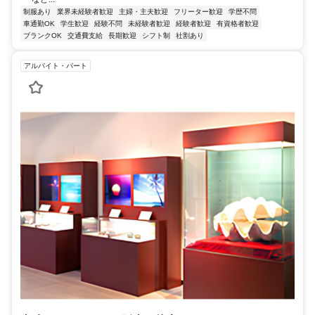
制服あり
業界未経験者歓迎
主婦・主夫歓迎
フリーター歓迎
学歴不問
車通勤OK
学生歓迎
経験不問
未経験者歓迎
経験者歓迎
有資格者歓迎
ブランクOK
交通費支給
長期歓迎
シフト制
社割あり
アルバイト・パート