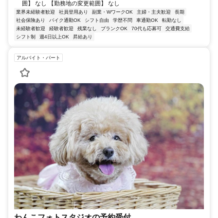
囲】 なし 【勤務地の変更範囲】 なし
業界未経験者歓迎
社員登用あり
副業・WワークOK
主婦・主夫歓迎
長期
社会保険あり
バイク通勤OK
シフト自由
学歴不問
車通勤OK
転勤なし
未経験者歓迎
経験者歓迎
残業なし
ブランクOK
70代も応募可
交通費支給
シフト制
週4日以上OK
昇給あり
アルバイト・パート
わんこフォトスタジオの予約受付