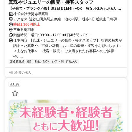
真珠やジュエリーの販売・接客スタッフ
【子育て・ブランク応援】週2日＆1日4h〜OK！急なお休みもお互い様
の優しさ職場♪
株式会社伊勢志摩真珠
アクセス: 近鉄山田鳥羽志摩線 池の浦駅 徒歩3分 近鉄山田鳥羽志
時給1,300円以上
摩線 鳥羽駅 車10分 -
三重県鳥羽市
勤務時間・曜日: 09:00～17:00 ■1日4時間～OK -
仕事内容: 【真珠・ジュエリーの販売・接客スタッフ】 鳥羽の魅力が
詰まった真珠や、可愛い雑貨、お土産の販売・接客をお願いします。
＜主なお仕事＞ ・接客・販売： ご来店されたお客様へのご挨拶
や、...
交通費支給
週2・3日からOK
シフト制
昇給あり
同じ企業の求人
正社員