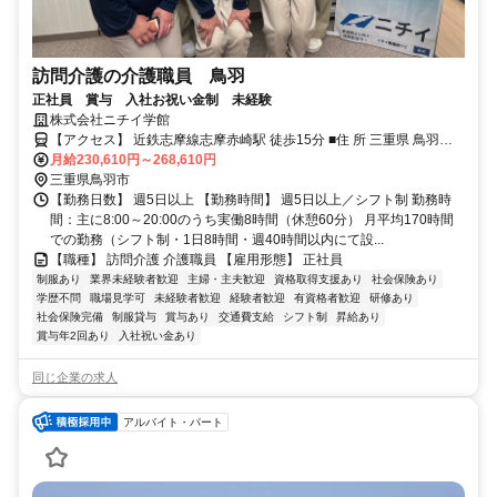
訪問介護の介護職員 鳥羽
正社員 賞与 入社お祝い金制 未経験
株式会社ニチイ学館
【アクセス】 近鉄志摩線志摩赤崎駅 徒歩15分 ■住 所 三重県 鳥羽市
大明東町1番6号開発公社管理棟2階 ■アクセス 近鉄志摩線志摩赤崎駅
月給230,610円～268,610円
徒歩15分
三重県鳥羽市
【勤務日数】 週5日以上 【勤務時間】 週5日以上／シフト制 勤務時
間：主に8:00～20:00のうち実働8時間（休憩60分） 月平均170時間
での勤務（シフト制・1日8時間・週40時間以内にて設...
【職種】 訪問介護 介護職員 【雇用形態】 正社員
制服あり
業界未経験者歓迎
主婦・主夫歓迎
資格取得支援あり
社会保険あり
学歴不問
職場見学可
未経験者歓迎
経験者歓迎
有資格者歓迎
研修あり
社会保険完備
制服貸与
賞与あり
交通費支給
シフト制
昇給あり
賞与年2回あり
入社祝い金あり
同じ企業の求人
アルバイト・パート