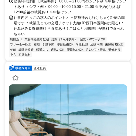
勤務時間詳細 【就業時間】 06:00～21:00内のシフト制 ※中抜けシフ
トあり ＜シフト例＞ 06:00～10:00 15:00～21:00 ※予約があれば
12:00前後の就労あり ※中抜けシフ...
仕事内容 ＜この求人のポイント＞ ＊伊勢神宮も行けちゃう距離の職
場です ＊就業先までの交通チケット支給(JR西日本区間内に限る) ＊
住み込み＆寮費無料 ＊食堂あり！ごはんとお味噌汁が無料で食べれ
ちゃい...
制服あり
業界未経験者歓迎
短期（3ヵ月以内）
副業・WワークOK
フリーター歓迎
短期
学歴不問
即日勤務OK
学生歓迎
経験不問
未経験者歓迎
午前
経験者歓迎
残業なし
週払いOK
即日払いOK
月1シフト提出
研修あり
夕方
家賃無料
派遣社員