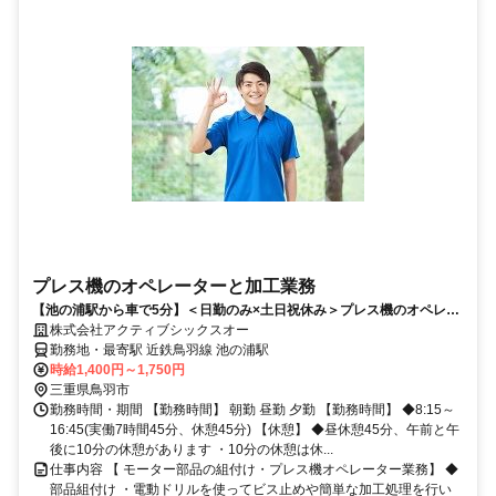
プレス機のオペレーターと加工業務
【池の浦駅から車で5分】＜日勤のみ×土日祝休み＞プレス機のオペレー
ター＆簡単加工
株式会社アクティブシックスオー
勤務地・最寄駅 近鉄鳥羽線 池の浦駅
時給1,400円～1,750円
三重県鳥羽市
勤務時間・期間 【勤務時間】 朝勤 昼勤 夕勤 【勤務時間】 ◆8:15～
16:45(実働7時間45分、休憩45分) 【休憩】 ◆昼休憩45分、午前と午
後に10分の休憩があります ・10分の休憩は休...
仕事内容 【 モーター部品の組付け・プレス機オペレーター業務】 ◆
部品組付け ・電動ドリルを使ってビス止めや簡単な加工処理を行い