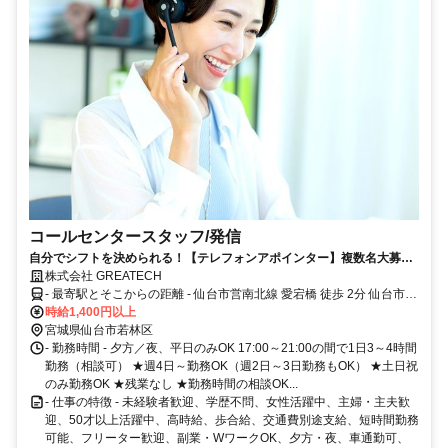
コールセンタースタッフ/発信
自分でシフトを決められる！【テレフォンアポインター】複数名大募
集！駅ちか勤務地、完全内勤のオフィスワークで、快適にお仕事できま
株式会社 GREATECH
す♪夕方スタートの時短ワークで働きやすさ抜群！主婦・主夫・Wワーカ
- 最寄駅とそこからの距離 - 仙台市営南北線 愛宕橋 徒歩 2分 仙台市営
ーなどが活躍しています！コールセンター経験者の方も、他のお仕事と
南北線 河原町 徒歩 6分 仙台市営南北線 五橋 徒歩 9分 すぐ隣りにセブ
時給1,400円以上
比べて働きやすさを実感していただけるはず！自分らしく働きたい！稼
ンイレブン仙台土樋店さんがあります！
宮城県仙台市若林区
ぎたい！そんな方に自信をもっておすすめします！
- 勤務時間 - 夕方／夜、平日のみOK 17:00～21:00の間で1日3～4時間
勤務（相談可） ★週4日～勤務OK（週2日～3日勤務もOK） ★土日祝
のみ勤務OK ★残業なし ★勤務時間の相談OK...
- 仕事の特徴 - 未経験者歓迎、学歴不問、女性活躍中、主婦・主夫歓
迎、50才以上活躍中、高時給、歩合給、交通費別途支給、短時間勤務
可能、フリーター歓迎、副業・WワークOK、夕方・夜、車通勤可、