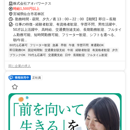
円以上可！高需要なフォークリフト！
株式会社アオバワークス
時給1,500円以上
宮城県仙台市若林区
- 勤務時間 - 昼間、夕方／夜 13：00～22：00 【期間】即日～長期
- 仕事の特徴 - 経験者歓迎、有資格者歓迎、学歴不問、男性活躍中、
50才以上活躍中、高時給、交通費別途支給、長期勤務歓迎、フルタイ
ム勤務可能、短時間勤務可能、フリーター歓迎、シフトを選べる、
朝/午前...
60代も応募可
フリーター歓迎
急募
早朝
午後
学歴不問
車通勤OK
即日勤務OK
固定時間制
交通費全額支給
午前
経験者歓迎
有資格者歓迎
夕方
ブランクOK
70代も応募可
交通費支給
日中
長期歓迎
フルタイム歓迎
同じ企業の求人
正社員