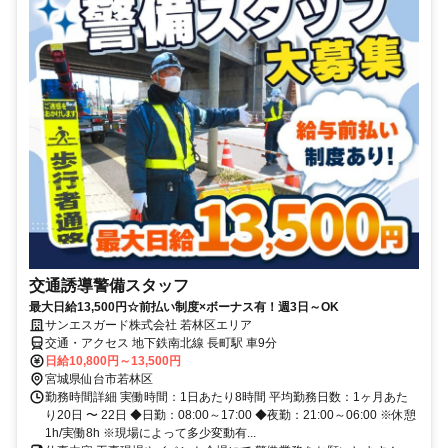
交通誘導警備スタッフ
最大日給13,500円☆前払い制度×ボーナス有！週3日～OK
サンエスガード株式会社 若林区エリア
交通・アクセス 地下鉄南北線 長町駅 車9分
日給10,800円～13,500円
宮城県仙台市若林区
勤務時間詳細 実働時間：1日あたり8時間 平均勤務日数：1ヶ月あた
り20日 〜 22日 ◆日勤：08:00～17:00 ◆夜勤：21:00～06:00 ※休憩
1h/実働8h ※現場によって多少変動有...