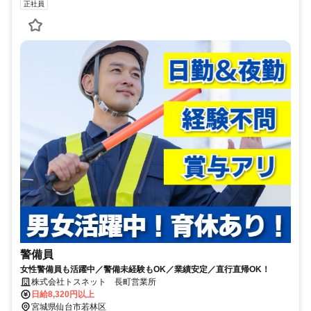
正社員
警備員
女性警備員も活躍中／警備未経験もOK／業績安定／直行直帰OK！
株式会社トスネット 長町営業所
日給8,320円以上
宮城県仙台市若林区