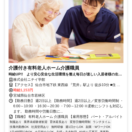
介護付き有料老人ホーム介護職員
時給UP!! より安心安全な生活環境を整え毎日が楽しい入居者様の生活
を皆さんでサポートしてみませんか？
株式会社ニチイ学館
【アクセス】 仙台市地下鉄 東西線 『荒井』駅より 徒歩10分 ■住 所
宮城県 仙台市若林区 荒井3丁目27番地の7 ■アクセス 仙台市地下鉄 東
時給1,153円
西線 『荒井』駅より 徒歩10分
宮城県仙台市若林区
【勤務日数】 週2日以上 【勤務時間】 週2日以上／変形労働時間制 ・
6:00～10:00 ・16:30～20:30 ・7:00～12:00 ※柔軟にシフトも対応し
ます。 勤務時間や労働日数に...
【職種】 有料老人ホーム 介護職員 【雇用形態】 パート・アルバイト
制服あり
業界未経験者歓迎
育休延長あり
変形労働時間制
ランチタイム
扶養内勤務OK
社員登用あり
無料研修
週1日からOK
副業・WワークOK
1日4時間以内OK
土日祝のみOK
主婦・主夫歓迎
60代も応募可
準夜勤