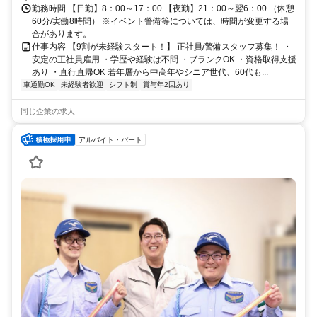
勤務時間 【日勤】8：00～17：00 【夜勤】21：00～翌6：00 （休憩
60分/実働8時間） ※イベント警備等については、時間が変更する場
合があります。
仕事内容 【9割が未経験スタート！】 正社員/警備スタッフ募集！ ・
安定の正社員雇用 ・学歴や経験は不問 ・ブランクOK ・資格取得支援
あり ・直行直帰OK 若年層から中高年やシニア世代、60代も...
車通勤OK
未経験者歓迎
シフト制
賞与年2回あり
同じ企業の求人
アルバイト・パート