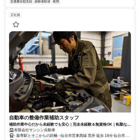
交通費全額支給
経験者歓迎
夜間
正社員
自動車の整備作業補助スタッフ
補助作業中心だから未経験でも安心｜完全未経験＆無資格OK｜転勤なし
｜長期休暇あり｜資格取得支援制度あり
有限会社サンシン自動車
- 最寄駅とそこからの距離 - 仙台市営東西線 荒井 徒歩 18分 仙台市営