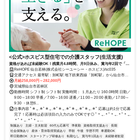
<公式>ホスピス型住宅での介護スタッフ(生活支援)
資格があれば未経験OK！残業月4.8時間、月9日休み、賞与年2回で「前
を向いて生きる」を支える仕事！
ReHOPE 仙台若林(株式会社シーユーシー・ホスピス)/sc035
交通アクセス 最寄駅：卸町駅 地下鉄東西線「卸町駅」から仙台市営
バス「市営バス霞の目営業所前」バス停より徒歩2分
月給258,000円～282,000円
宮城県仙台市若林区
勤務時間 シフト制 シフト制 実働時間： １月あたり 160.0時間 日勤／
9:00～18:00 早番／7:00～16:00 遅番／11:00～20:00 夜勤／17:00～
9:30 ・休憩6...
仕事内容 ﾟ＊.｡.＊ﾟ＊.｡.＊ﾟ＊.｡.＊ﾟ＊.｡.＊ﾟ＊.｡.＊ﾟ 応募は約1分で応募
完了！応募時は必須項目の入力のみでOKです◎ ﾟ＊.｡.＊ﾟ＊.｡.＊ﾟ＊.｡.
＊ﾟ＊.｡.＊ﾟ＊.｡....
制服あり
主婦・主夫歓迎
60代も応募可
準夜勤
資格取得支援あり
長期
社会保険あり
産休・育休取得実績あり
早朝
午後
学歴不問
車通勤OK
即日勤務OK
スタートアップ研修あり
転勤なし
賞与年1回あり
未経験者歓迎