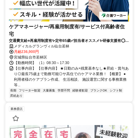
ケアマネージャー/再雇用制度有/サービス付高齢者住
宅
交通費支給⭐️再雇用制度有✨定年65歳✅️担当者オススメ✨研修支援有⭕️経
験者優遇✨車通勤ＯＫ
メディカルグランヴィル仙台若林
月給236,900円
宮城県仙台市若林区
【勤務時間】 （1）08:30～17:30
【仕事内容】 【仕事内容】 ★日勤のみ×残業基本なし★昇給・賞与あ
り◎最長75歳まで勤務可能◎サ高住でのケアマネ業務！ 【概要】 ●
利用者様のケアプラン作成、 生活相談、 施設運営に関する事務業務
等...
長期
フリーター歓迎
大量募集
学歴不問
経験者歓迎
ブランクOK
シフト制
昇給あり
業務委託