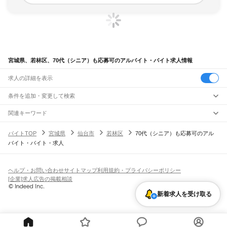
宮城県、若林区、70代（シニア）も応募可のアルバイト・バイト求人情報
求人の詳細を表示
条件を追加・変更して検索
市区町村を追加・変更
関連キーワード
宮城県 仙台市 70代（シニア）も応募可 74歳以上
宮城県
駅を追加・変更
バイトTOP
宮城県
仙台市
若林区
70代（シニア）も応募可のアル
宮城県 仙台市 60代（シニア）も応募可 シニア
宮城県
すべて
バイト・バイト・求人
宮城県 70代（シニア）も応募可 70代
仙台市
すべて
職種を追加・変更
JR東北本線(黒磯～利府・盛岡)
宮城県 仙台市 青葉区 60代（シニア）も応募可 60歳以上 シニア
青葉区
宮城野区
若林区
太白区
泉区
越河駅
白石駅
東白石駅
北白川駅
大河原駅
船岡駅
槻木駅
岩沼駅
館腰駅
名取駅
宮城県 70代（シニア）も応募可 シニア
飲食・フードサービス
石巻市
塩竈市
気仙沼市
白石市
名取市
角田市
多賀城市
岩沼市
登米市
栗原市
特徴を追加・変更
南仙台駅
太子堂駅
長町駅
仙台駅
東仙台駅
岩切駅
新利府駅
利府駅
陸前山王駅
飲食・フードサービス
すべて
ヘルプ・お問い合わせ
サイトマップ
利用規約・プライバシーポリシー
東松島市
大崎市
富谷市
刈田郡
柴田郡
伊具郡
亘理郡
宮城郡
黒川郡
加美郡
遠田郡
国府多賀城駅
塩釜駅
松島駅
愛宕駅
品井沼駅
鹿島台駅
松山町駅
小牛田駅
田尻駅
ホールスタッフ
キッチンスタッフ
皿洗い・洗い場
精肉・鮮魚加工
給食調理
人気
[企業]求人広告の掲載相談
牡鹿郡
本吉郡
瀬峰駅
梅ケ沢駅
新田駅
石越駅
有壁駅
雇用形態を追加・変更
パン屋（ベーカリー）
フードカウンター販売員
バー（BAR）・バーテンダー
日払いOK
高校生歓迎
学生歓迎
深夜の仕事
髪型・髪色自由
ひげOK
ネイルOK
飲食店補助（開店・閉店準備）
飲食店（店長・マネージャー）
新着求人を受け取る
ピアスOK
アルバイト・パート
履歴書不要
オープニングスタッフ
留学生・外国人活躍中
ドラゴンレール大船渡線
都道府県を変更
営業・販売
勤務期間
正社員
気仙沼駅
営業・販売
すべて
短期
契約社員
単発・1日OK
長期
期間限定（春夏冬休み等）
JR仙山線
営業
テレフォンアポインター（テレアポ）
ルートセールス
コンビニ
シフト
派遣社員
仙台駅
東照宮駅
北仙台駅
北山駅
東北福祉大前駅
国見駅
葛岡駅
陸前落合駅
愛子駅
フードカウンター販売員
アパレル
家電量販店・携帯販売（携帯ショップ）