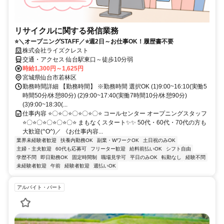
リサイクルに関する発信業務
⭐＼オープニングSTAFF／⭐週2日～お仕事OK！履歴書不要
株式会社ライズクレスト
交通・アクセス 仙台駅東口～徒歩10分弱
時給1,300円～1,625円
宮城県仙台市若林区
勤務時間詳細 【勤務時間】 ※勤務時間 選択OK (1)9:00~16:10(実働5
時間50分/休憩80分) (2)9:00~17:40(実働7時間10分/休憩90分)
(3)9:00~18:30(...
仕事内容 ⭐〇⭐〇⭐〇⭐〇⭐〇⭐ コールセンター オープニングスタッフ
⭐〇⭐〇⭐〇⭐〇⭐〇⭐ まもなくスタート✨✨ 50代・60代・70代の方も
大歓迎(^O^)／ 《お仕事内容...
業界未経験者歓迎
扶養内勤務OK
副業・WワークOK
土日祝のみOK
主婦・主夫歓迎
60代も応募可
フリーター歓迎
給料前払いOK
シフト自由
学歴不問
即日勤務OK
固定時間制
職場見学可
平日のみOK
転勤なし
経験不問
未経験者歓迎
午前
経験者歓迎
週払いOK
アルバイト・パート