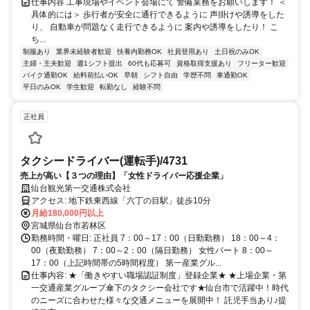
仕事内容 工事現場やイベント会場にて 警備業務をお願いします！ ＜
具体的には＞ 歩行者が安全に通行できるように 声掛けや誘導をした
り、 自動車が問題なく走行できるように 案内や誘導をしたり！ こ
ち...
制服あり
業界未経験者歓迎
扶養内勤務OK
社員登用あり
土日祝のみOK
主婦・主夫歓迎
週1シフト提出
60代も応募可
資格取得支援あり
フリーター歓迎
バイク通勤OK
給料前払いOK
早朝
シフト自由
学歴不問
車通勤OK
平日のみOK
学生歓迎
転勤なし
経験不問
正社員
タクシードライバー(運転手)/4731
売上が高い【３つの理由】「女性ドライバー応援企業」
仙台観光第一交通株式会社
アクセス: 地下鉄東西線「六丁の目駅」徒歩10分
月給180,000円以上
宮城県仙台市若林区
勤務時間・曜日: 正社員 7：00～17：00（日勤勤務） 18：00～4：
00（夜勤勤務） 7：00～2：00（隔日勤務） 女性パート 8：00～
17：00（上記時間帯の5時間程度） 第一産業グル...
仕事内容: ★「働きやすい職場認証制度」登録企業★ ★上場企業・第
一交通産業グループ傘下のタクシー会社です★仙台市で活躍中！時代
のニーズに合わせた様々な交通メニューを展開中！ 託児手当あり♪提