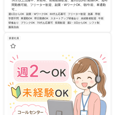
50才以上活躍中、昇給有、長期勤務歓迎、週3日以内の勤務OK、短時
間勤務可能、フリーター歓迎、副業・WワークOK、朝/午前、車通勤
可...
週1日からOK
副業・WワークOK
60代も応募可
フリーター歓迎
急募
早朝
学歴不問
車通勤OK
即日勤務OK
スタートアップ研修あり
未経験者歓迎
午前
研修あり
ブランクOK
70代も応募可
長期歓迎
週2・3日からOK
シフト制
服装自由
派遣社員