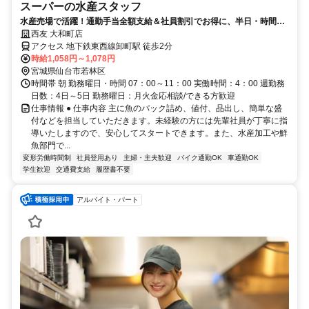
スーパーの水産スタッフ
水産売場で活躍！通勤手当全額支給＆社員割引でお得に、半日・時間年
休でムリなく続けられる仕事
西友 大和町店
アクセス 地下鉄東西線卸町駅 徒歩2分
時給1,058円～1,078円
宮城県仙台市若林区
時間帯 朝 勤務曜日・時間 07：00～11：00 実働時間：4：00 週勤務
日数：4日～5日 勤務曜日：月火金応相談/できる方歓迎
仕事情報 ● 仕事内容 主に魚のパック詰め、値付、品出し、簡単な盛
付などを担当していただきます。未経験の方には先輩社員が丁寧に指
導いたしますので、安心してスタートできます。また、水産加工や鮮
魚部門で...
変形労働時間制
社員登用あり
主婦・主夫歓迎
バイク通勤OK
車通勤OK
学生歓迎
交通費支給
履歴書不要
アルバイト・パート