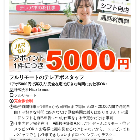
フルリモートのテレアポスタッフ
1アポ5000円で高収入!完全在宅で好きな時間にお仕事OK♪
株式会社Nice to meet
フルリモート
完全歩合制
勤務時間詳細 ✅月曜日から日曜日まで毎日 9:30～20:00の間で時間自
由！ ✅好きな時間に好きなだけ 勤務時間に縛りはありません！ ✅週
１回シフトを自己申告 いつお仕事をする予定かだけは 事前...
仕事内容 ✅完全在宅！ ■面接 ■研修 ■おしごと ぜ～んぶリモート◎ ✅
スッピンOK！ お客様に顔を見せるわけじゃないから、 スッピンでも
パジャマでも お仕事できちゃいます◎ ✅シンプルなデスク...