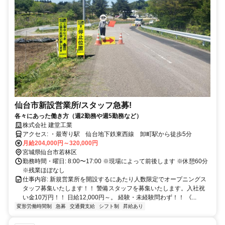
仙台市新設営業所/スタッフ急募!
各々にあった働き方（週2勤務や週5勤務など）
株式会社 建堂工業
アクセス: ・最寄り駅 仙台地下鉄東西線 卸町駅から徒歩5分
月給204,000円～320,000円
宮城県仙台市若林区
勤務時間・曜日: 8:00〜17:00 ※現場によって前後します ※休憩60分
※残業ほぼなし
仕事内容: 新規営業所を開設するにあたり人数限定でオープニングス
タッフ募集いたします！！ 警備スタッフを募集いたします。入社祝
い金10万円！！ 日給12,000円～。 経験・未経験問わず！！ 《...
変形労働時間制
急募
交通費支給
シフト制
昇給あり