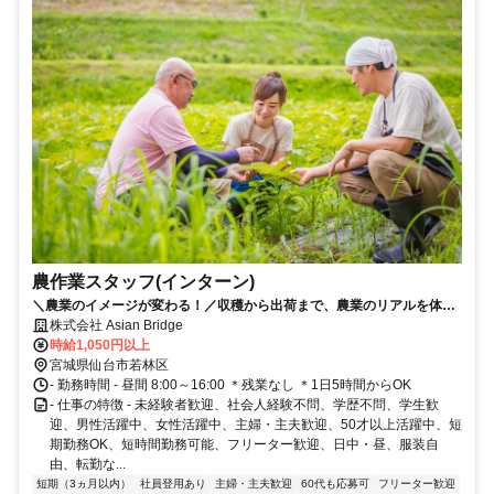
農作業スタッフ(インターン)
＼農業のイメージが変わる！／収穫から出荷まで、農業のリアルを体験
出来ます！
株式会社 Asian Bridge
時給1,050円以上
宮城県仙台市若林区
- 勤務時間 - 昼間 8:00～16:00 ＊残業なし ＊1日5時間からOK
- 仕事の特徴 - 未経験者歓迎、社会人経験不問、学歴不問、学生歓
迎、男性活躍中、女性活躍中、主婦・主夫歓迎、50才以上活躍中、短
期勤務OK、短時間勤務可能、フリーター歓迎、日中・昼、服装自
由、転勤な...
短期（3ヵ月以内）
社員登用あり
主婦・主夫歓迎
60代も応募可
フリーター歓迎