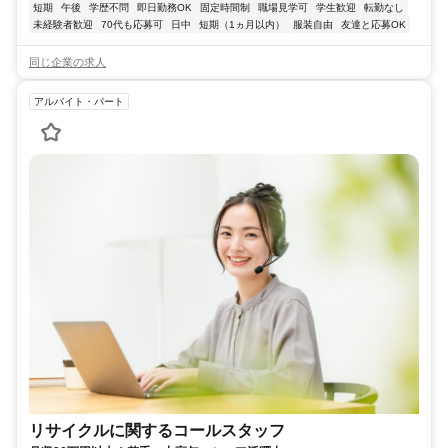
短期
午後
学歴不問
即日勤務OK
固定時間制
職場見学可
学生歓迎
転勤なし
未経験者歓迎
70代も応募可
日中
短期（1ヵ月以内）
服装自由
友達と応募OK
同じ企業の求人
アルバイト・パート
リサイクルに関するコールスタッフ