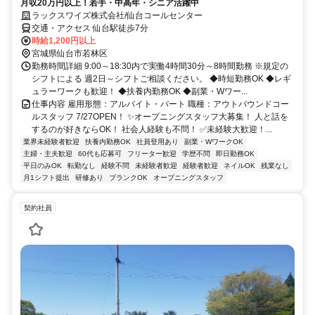
月収20万円以上！若手・中高年・シニア活躍中
ラックスワイズ株式会社/仙台コールセンター
交通・アクセス 仙台駅徒歩7分
時給1,200円以上
宮城県仙台市若林区
勤務時間詳細 9:00～18:30内で実働4時間30分～8時間勤務 ※規定の
シフトによる 週2日～シフトご相談ください。 ◆時短勤務OK ◆レギ
ュラーワークも歓迎！ ◆扶養内勤務OK ◆副業・Wワー...
仕事内容 雇用形態：アルバイト・パート 職種：アウトバウンドコー
ルスタッフ 7/27OPEN！ ✨オープニングスタッフ大募集！ 人と話を
するのが好きならOK！ 社会人経験も不問！ ✅未経験大歓迎！...
業界未経験者歓迎
扶養内勤務OK
社員登用あり
副業・WワークOK
主婦・主夫歓迎
60代も応募可
フリーター歓迎
学歴不問
即日勤務OK
平日のみOK
転勤なし
経験不問
未経験者歓迎
経験者歓迎
ネイルOK
残業なし
月1シフト提出
研修あり
ブランクOK
オープニングスタッフ
契約社員