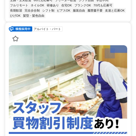
主婦・主夫歓迎
60代も応募可
フリーター歓迎
シフト自由
学歴不問
フルリモート
ネイルOK
研修あり
在宅OK
ブランクOK
70代も応募可
長期歓迎
完全歩合制
シフト制
ピアスOK
服装自由
履歴書不要
友達と応募OK
ひげOK
髪型・髪色自由
アルバイト・パート