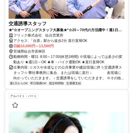
交通誘導スタッフ
★*☆オープニングスタッフ大募集★*☆20～70代の方活躍中！週1日～
OK！日払い・週払いも対応しております♪
フリック株式会社 仙台営業所
アクセス: 「台原」駅から徒歩2分 直行直帰OK
日給10,000円～13,500円
宮城県仙台市若林区
勤務時間・曜日: 8:00～17:00(休憩1時間) ※現場によっては多少の変
動あり ★週1日～OK ★車・バイク通勤OK ★直行直帰OK
仕事内容: ☆ガスや水道などの公共事業や建設現場に伴う交通誘導ス
タッフ☆ 弊社事務所に集合、または現場に直行 ↓ 各現場に
向かっていただきます。 ↓ 交通誘導をしていただきます。 ※その他...
週1日からOK
即日勤務OK
固定時間制
交通費支給
アルバイト・パート