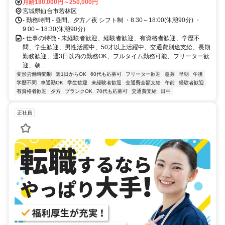
東西線 六丁の目 徒歩 20分 仙石線 福田町 車 8分
月給180,000円～250,000円
宮城県仙台市若林区
- 勤務時間 - 昼間、夕方／夜 シフト制 ・8:30～18:00(休憩90分) ・
9:00～18:30(休憩90分)
- 仕事の特徴 - 未経験者歓迎、経験者歓迎、有資格者歓迎、学歴不
問、学生歓迎、男性活躍中、50才以上活躍中、交通費別途支給、長期
勤務歓迎、週3日以内の勤務OK、フルタイム勤務可能、フリーター歓
迎、朝...
変形労働時間制
週1日からOK
60代も応募可
フリーター歓迎
急募
早朝
午後
学歴不問
車通勤OK
学生歓迎
未経験者歓迎
交通費全額支給
午前
経験者歓迎
有資格者歓迎
夕方
ブランクOK
70代も応募可
交通費支給
日中
正社員