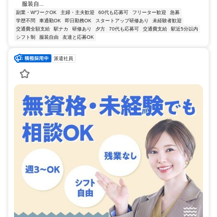
服装自...
副業・WワークOK
主婦・主夫歓迎
60代も応募可
フリーター歓迎
急募
学歴不問
車通勤OK
即日勤務OK
スタートアップ研修あり
未経験者歓迎
交通費全額支給
駅ナカ
研修あり
夕方
70代も応募可
交通費支給
駅近5分以内
シフト制
服装自由
友達と応募OK
派遣社員