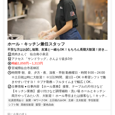
ホール・キッチン兼任スタッフ
不安な方はお試し短期、友達と一緒もOK！もちろん長期大歓迎！好きな
時間・曜日でOK！
焼肉きんぐ 仙台南小泉店
アクセス 「サンドラッグ」さんより徒歩3分
時給1,050円～1,313円
宮城県仙台市若林区
時間帯 朝、昼、夕方・夜、深夜・早朝 勤務曜日・時間 9:00～24:00
※土日祝は時に大歓迎！ ※1日2時間、週1日～OK ※希望シフトで働
きやすいですヨ！ ※プチ勤務～フルタイムまで幅広くOK...
仕事情報 ● 仕事内容 【ホール業務】 接客、テーブルの片付けなど
【キッチン業務】 盛り付けなど調理補助・洗い場 ホールとキッチン
両方やってみたい方、大歓迎！ ホール専任または接客なし！キッチ...
社員登用あり
副業・WワークOK
土日祝のみOK
主婦・主夫歓迎
学生歓迎
シフト制
高校生歓迎
髪型・髪色自由
同じ企業の求人