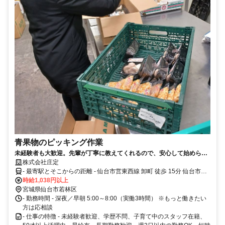
青果物のピッキング作業
未経験者も大歓迎。先輩が丁寧に教えてくれるので、安心して始められ
ます。新しい仲間と共に成長しましょう
株式会社庄定
- 最寄駅とそこからの距離 - 仙台市営東西線 卸町 徒歩 15分 仙台市営
東西線 六丁の目 徒歩 11分
時給1,038円以上
宮城県仙台市若林区
- 勤務時間 - 深夜／早朝 5:00～8:00（実働3時間） ※もっと働きたい
方は応相談
- 仕事の特徴 - 未経験者歓迎、学歴不問、子育て中のスタッフ在籍、