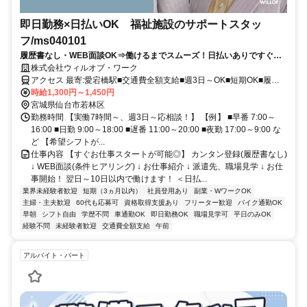
即日勤務×日払いOK 福祉施設のサポートスタッ
フ/ms040101
履歴書なし・WEB面談OK⇒働けるまでスムーズ！日払いありですぐ稼
げる★介護デビュー応援！
株式会社ウィルオブ・ワーク
アクセス 最寄:愛宕橋駅■交通費全額支給■週3日～OK■短期OK■履歴
書不要
時給1,300円～1,450円
宮城県仙台市若林区
勤務時間 【実働7時間～、週3日～応相談！】 【例】 ■早番 7:00～
16:00 ■日勤 9:00～18:00 ■遅番 11:00～20:00 ■夜勤 17:00～9:00 な
ど 【希望シフトが...
仕事内容 【すぐお仕事スタートが可能◎】 カンタン登録(履歴書なし)
↓ WEB面談(条件ヒアリング) ↓ お仕事紹介 ↓ 派遣先、職場見学 ↓ お仕
事開始！ 翌日～10日以内で働けます！ ＜日払...
業界未経験者歓迎
短期（3ヵ月以内）
社員登用あり
副業・WワークOK
主婦・主夫歓迎
60代も応募可
資格取得支援あり
フリーター歓迎
バイク通勤OK
早朝
シフト自由
学歴不問
車通勤OK
即日勤務OK
職場見学可
平日のみOK
経験不問
未経験者歓迎
交通費全額支給
午前
アルバイト・パート