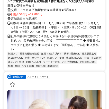
シニア世代の未経験も全力応援！体に無理なく＆安定収入✨待遇◎
仙台警備合同会社
交通・アクセス 五橋駅付近★車通勤可★送迎OK！
日給8,500円～12,000円
宮城県仙台市若林区
勤務時間詳細 実働時間：1日あたり8時間 平均勤務日数：1ヶ月あた
り8日 〜 25日 【勤務時間】 ＜平日＞ 《日勤》8：00～17：00(休憩1
時間) 《夜勤》20：00～翌5：00(休憩1時間)...
仕事内容 体に無理なく＆楽しく＆稼げる✨ 手当や福利厚生◎シニア
世代でも 業界未経験を全力応援！ ￣￣￣￣￣￣￣￣￣ ◆ 即日日払い
でスグにお財布潤う ◆ 自宅近くまで「送迎あり」で安心 ◆ 入社祝
い...
制服あり
業界未経験者歓迎
短期（3ヵ月以内）
扶養内勤務OK
社員登用あり
週1日からOK
副業・WワークOK
隔週シフト提出
土日祝のみOK
主婦・主夫歓迎
週1シフト提出
60代も応募可
フリーター歓迎
バイク通勤OK
給料前払いOK
短期
早朝
シフト自由
学歴不問
車通勤OK
アルバイト・パート