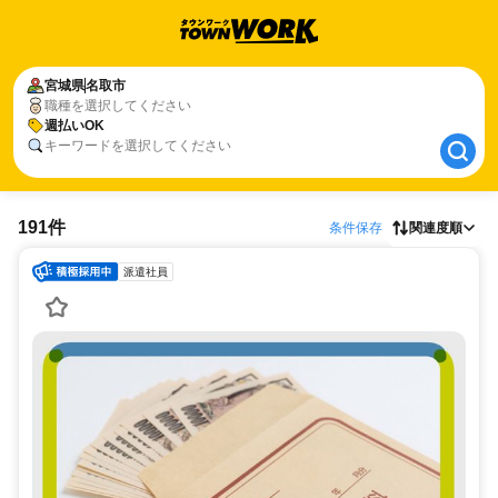
宮城県
宮城県
名取市
名取市
職種を選択してください
週払いOK
週払いOK
キーワードを選択してください
191件
条件保存
関連度順
派遣社員