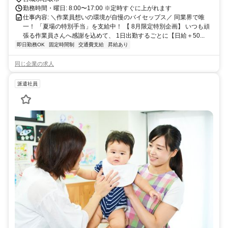
勤務時間・曜日: 8:00〜17:00 ※定時すぐに上がれます
仕事内容: ＼作業員想いの環境が自慢のバイセップス／ 同業界で唯
一！ 「夏場の特別手当」を支給中！ 【 8月限定特別企画】 いつも頑
張る作業員さんへ感謝を込めて、 1日出勤するごとに【日給＋50...
即日勤務OK
固定時間制
交通費支給
昇給あり
同じ企業の求人
派遣社員