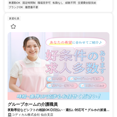
車通勤OK
固定時間制
職場見学可
転勤なし
経験不問
交通費全額支給
ブランクOK
履歴書不要
派遣社員
グループホームの介護職員
夜勤専従などシフトの相談OK◎日払い・週払い対応可＊グルホの派遣介
護職！
コディカル株式会社 仙台支店