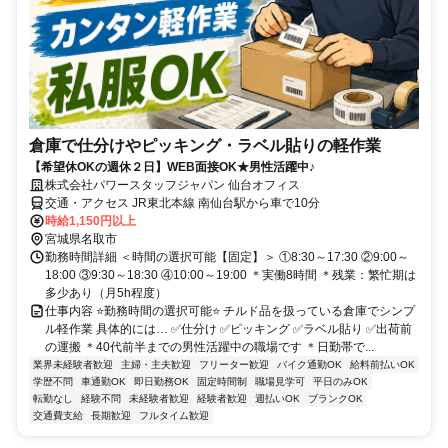
倉庫で仕分けやピッキング・ラベル貼りの軽作業
【希望休OKの週休２日】WEB面接OK★男性活躍中♪
株式会社パワースタッフジャパン 仙台オフィス
交通・アクセス JR東北本線 南仙台駅から車で10分
時給1,150円以上
宮城県名取市
勤務時間詳細 ＜時間の選択可能【固定】＞ ①8:30～17:30 ②9:00～
18:00 ③9:30～18:30 ④10:00～19:00 ＊実働8時間 ＊残業：繁忙期は
多少あり（月5h程度）
仕事内容 ⭐勤務時間の選択可能⭐ チルド品を扱っている倉庫でシンプ
ル軽作業 具体的には… ✅仕分け ✅ピッキング ✅ラベル貼り ✅出荷前
の運搬 ＊40代前半までの男性活躍中の職場です ＊日勤帯で...
業界未経験者歓迎
主婦・主夫歓迎
フリーター歓迎
バイク通勤OK
給料前払いOK
学歴不問
車通勤OK
即日勤務OK
固定時間制
職場見学可
平日のみOK
転勤なし
経験不問
未経験者歓迎
経験者歓迎
週払いOK
ブランクOK
交通費支給
長期歓迎
フルタイム歓迎