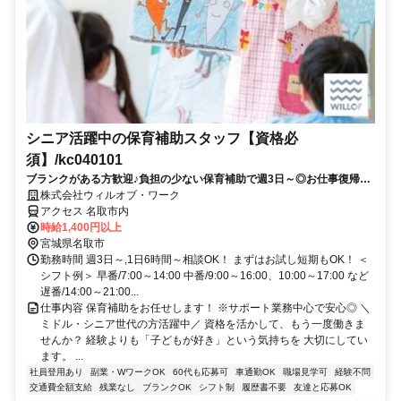
シニア活躍中の保育補助スタッフ【資格必
須】/kc040101
ブランクがある方歓迎♪負担の少ない保育補助で週3日～◎お仕事復帰し
ませんか？書き物・ピアノ・保護者対応もありません！
株式会社ウィルオブ・ワーク
アクセス 名取市内
時給1,400円以上
宮城県名取市
勤務時間 週3日～,1日6時間～相談OK！ まずはお試し短期もOK！ ＜
シフト例＞ 早番/7:00～14:00 中番/9:00～16:00、10:00～17:00 など
遅番/14:00～21:00...
仕事内容 保育補助をお任せします！ ※サポート業務中心で安心◎ ＼
ミドル・シニア世代の方活躍中／ 資格を活かして、もう一度働きま
せんか？ 経験よりも「子どもが好き」という気持ちを 大切にしてい
ます。 ...
社員登用あり
副業・WワークOK
60代も応募可
車通勤OK
職場見学可
経験不問
交通費全額支給
残業なし
ブランクOK
シフト制
履歴書不要
友達と応募OK