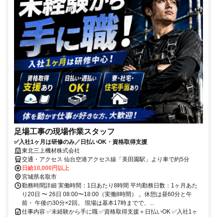
足場工事の現場作業スタッフ
✅入社1ヶ月は研修のみ／日払いOK・資格取得支援
東北三上機材株式会社
交通・アクセス 仙台空港アクセス線「美田園駅」より車で約5分
日給10,000円以上
宮城県名取市
勤務時間詳細 実働時間：1日あたり8時間 平均勤務日数：1ヶ月あた
り20日 〜 26日 08:00〜18:00（実働8時間） 。休憩は昼60分と午
前・ 午後の30分×2回。 現場は基本17時までで、...
仕事内容 ✅未経験から手に職 ✅資格取得支援＋日払いOK ✅入社1ヶ