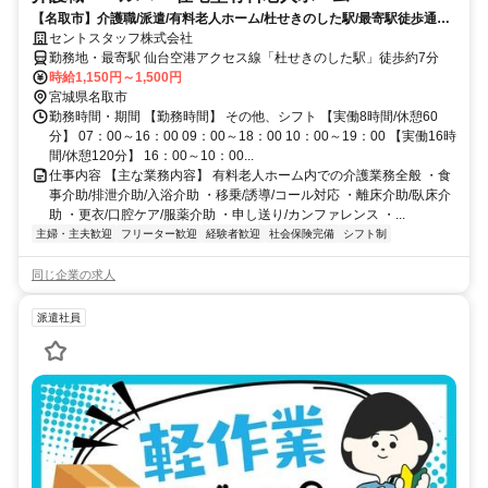
【名取市】介護職/派遣/有料老人ホーム/杜せきのした駅/最寄駅徒歩通勤
可能/駐車場完備
セントスタッフ株式会社
勤務地・最寄駅 仙台空港アクセス線「杜せきのした駅」徒歩約7分
時給1,150円～1,500円
宮城県名取市
勤務時間・期間 【勤務時間】 その他、シフト 【実働8時間/休憩60
分】 07：00～16：00 09：00～18：00 10：00～19：00 【実働16時
間/休憩120分】 16：00～10：00...
仕事内容 【主な業務内容】 有料老人ホーム内での介護業務全般 ・食
事介助/排泄介助/入浴介助 ・移乗/誘導/コール対応 ・離床介助/臥床介
助 ・更衣/口腔ケア/服薬介助 ・申し送り/カンファレンス ・...
主婦・主夫歓迎
フリーター歓迎
経験者歓迎
社会保険完備
シフト制
同じ企業の求人
派遣社員