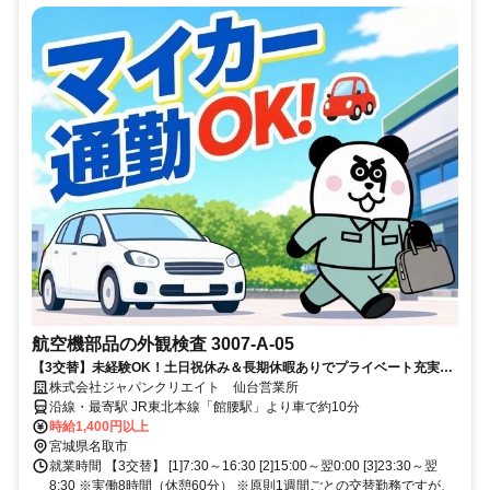
航空機部品の外観検査 3007-A-05
【3交替】未経験OK！土日祝休み＆長期休暇ありでプライベート充実☆
便利なお給料の日払い・週払いOK◎
株式会社ジャパンクリエイト 仙台営業所
沿線・最寄駅 JR東北本線「館腰駅」より車で約10分
時給1,400円以上
宮城県名取市
就業時間 【3交替】 [1]7:30～16:30 [2]15:00～翌0:00 [3]23:30～翌
8:30 ※実働8時間（休憩60分） ※原則1週間ごとの交替勤務ですが、