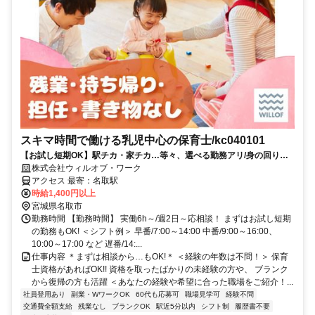
スキマ時間で働ける乳児中心の保育士/kc040101
【お試し短期OK】駅チカ・家チカ…等々、選べる勤務アリ/身の回りの
お世話中心♪
株式会社ウィルオブ・ワーク
アクセス 最寄：名取駅
時給1,400円以上
宮城県名取市
勤務時間 【勤務時間】 実働6h～/週2日～応相談！ まずはお試し短期
の勤務もOK! ＜シフト例＞ 早番/7:00～14:00 中番/9:00～16:00、
10:00～17:00 など 遅番/14:...
仕事内容 ＊まずは相談から…もOK!＊ ＜経験の年数は不問！＞ 保育
士資格があればOK!! 資格を取ったばかりの未経験の方や、 ブランク
から復帰の方も活躍 ＜あなたの経験や希望に合った職場をご紹介！...
社員登用あり
副業・WワークOK
60代も応募可
職場見学可
経験不問
交通費全額支給
残業なし
ブランクOK
駅近5分以内
シフト制
履歴書不要