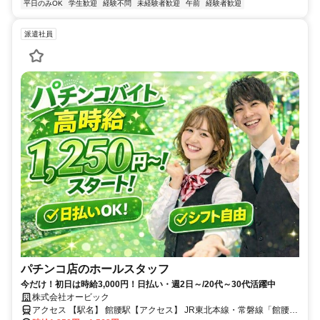
平日のみOK
学生歓迎
経験不問
未経験者歓迎
午前
経験者歓迎
派遣社員
パチンコ店のホールスタッフ
今だけ！初日は時給3,000円！日払い・週2日～/20代～30代活躍中
株式会社オービック
アクセス 【駅名】 館腰駅【アクセス】 JR東北本線・常磐線「館腰