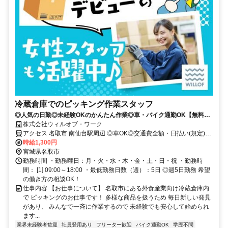
冷蔵倉庫でのピッキング作業スタッフ
◎人気の日勤◎未経験OKのかんたん作業◎車・バイク通勤OK【無料駐
車場完備】
株式会社ウィルオブ・ワーク
アクセス 名取市 南仙台駅周辺 ◎車OK◎交通費全額・日払い(規定)◎
当月中・翌月入社大歓迎♪
時給1,300円
宮城県名取市
勤務時間 ・勤務曜日：月・火・水・木・金・土・日・祝 ・勤務時
間： [1] 09:00～18:00 ・最低勤務日数（週）：5日 ◎週5日勤務 希望
の働き方の相談OK！
仕事内容 【お仕事について】 名取市にある外食産業向け冷蔵倉庫内
で ピッキングのお仕事です！ 多様な商品を扱うため 毎日新しい発見
があり、 みんなで一斉に作業するので 未経験でも安心して始められ
ます...
業界未経験者歓迎
社員登用あり
フリーター歓迎
バイク通勤OK
学歴不問