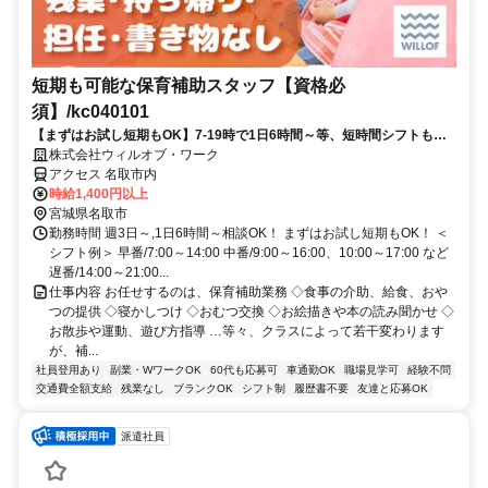
短期も可能な保育補助スタッフ【資格必
須】/kc040101
【まずはお試し短期もOK】7-19時で1日6時間～等、短時間シフトも
OK！【ミドル・シニア応援】
株式会社ウィルオブ・ワーク
アクセス 名取市内
時給1,400円以上
宮城県名取市
勤務時間 週3日～,1日6時間～相談OK！ まずはお試し短期もOK！ ＜
シフト例＞ 早番/7:00～14:00 中番/9:00～16:00、10:00～17:00 など
遅番/14:00～21:00...
仕事内容 お任せするのは、保育補助業務 ◇食事の介助、給食、おや
つの提供 ◇寝かしつけ ◇おむつ交換 ◇お絵描きや本の読み聞かせ ◇
お散歩や運動、遊び方指導 …等々、クラスによって若干変わります
が、補...
社員登用あり
副業・WワークOK
60代も応募可
車通勤OK
職場見学可
経験不問
交通費全額支給
残業なし
ブランクOK
シフト制
履歴書不要
友達と応募OK
派遣社員