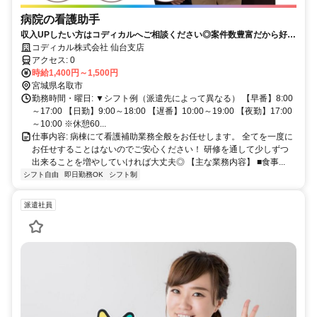
病院の看護助手
収入UPしたい方はコディカルへご相談ください◎案件数豊富だから好条
件の求人を紹介可能！専任のコーディネーターがお仕事探し～就業後ま
コディカル株式会社 仙台支店
で徹底支援します♪
アクセス: 0
時給1,400円～1,500円
宮城県名取市
勤務時間・曜日: ▼シフト例（派遣先によって異なる） 【早番】8:00
～17:00 【日勤】9:00～18:00 【遅番】10:00～19:00 【夜勤】17:00
～10:00 ※休憩60...
仕事内容: 病棟にて看護補助業務全般をお任せします。 全てを一度に
お任せすることはないのでご安心ください！ 研修を通して少しずつ
出来ることを増やしていければ大丈夫◎ 【主な業務内容】 ■食事...
シフト自由
即日勤務OK
シフト制
派遣社員