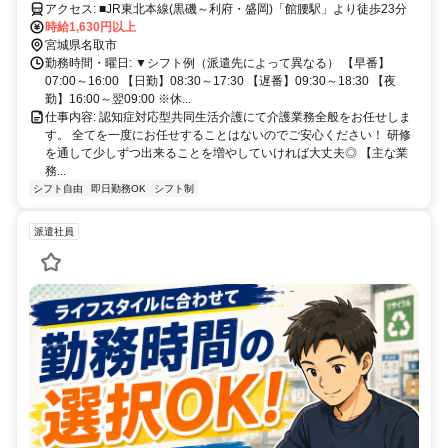
アクセス: ■JR東北本線(黒磯～利府・盛岡)「館腰駅」より徒歩23分
時給1,630円以上
宮城県名取市
勤務時間・曜日: ▼シフト例（派遣先によって異なる） 【早番】
07:00～16:00 【日勤】08:30～17:30 【遅番】09:30～18:30 【夜
勤】16:00～翌09:00 ※休...
仕事内容: 認知症対応型共同生活介護にて介護業務全般をお任せしま
す。 全てを一度にお任せすることはないのでご安心ください！ 研修
を通して少しずつ出来ることを増やしていければ大丈夫◎ 【主な業
務...
シフト自由
即日勤務OK
シフト制
派遣社員