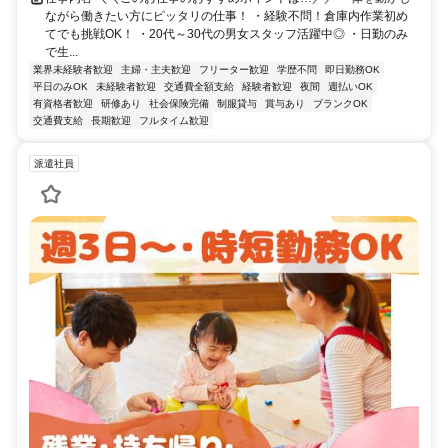
ながら働きたい方にピッタリの仕事！ ・経験不問！倉庫内作業初め
てでも挑戦OK！ ・20代～30代の男女スタッフ活躍中◎ ・日勤のみ
で生...
業界未経験者歓迎
主婦・主夫歓迎
フリーター歓迎
学歴不問
即日勤務OK
平日のみOK
未経験者歓迎
交通費全額支給
経験者歓迎
夜間
週払いOK
有資格者歓迎
研修あり
社会保険完備
制服貸与
賞与あり
ブランクOK
交通費支給
長期歓迎
フルタイム歓迎
派遣社員