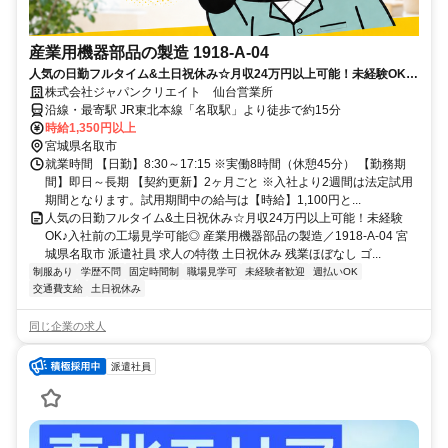
産業用機器部品の製造 1918-A-04
人気の日勤フルタイム&土日祝休み☆月収24万円以上可能！未経験OK♪
入社前の工場見学可能◎
株式会社ジャパンクリエイト 仙台営業所
沿線・最寄駅 JR東北本線「名取駅」より徒歩で約15分
時給1,350円以上
宮城県名取市
就業時間 【日勤】8:30～17:15 ※実働8時間（休憩45分） 【勤務期
間】即日～長期 【契約更新】2ヶ月ごと ※入社より2週間は法定試用
期間となります。試用期間中の給与は【時給】1,100円と...
人気の日勤フルタイム&土日祝休み☆月収24万円以上可能！未経験
OK♪入社前の工場見学可能◎ 産業用機器部品の製造／1918-A-04 宮
城県名取市 派遣社員 求人の特徴 土日祝休み 残業ほぼなし ゴ...
制服あり
学歴不問
固定時間制
職場見学可
未経験者歓迎
週払いOK
交通費支給
土日祝休み
同じ企業の求人
派遣社員