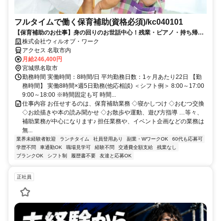
フルタイムで働く保育補助(資格必須)/kc040101
【保育補助のお仕事】身の回りのお世話中心！残業・ピアノ・持ち帰り
仕事なし♪【平日のみも可能！】
株式会社ウィルオブ・ワーク
アクセス 名取市内
月給246,400円
宮城県名取市
勤務時間 実働時間：8時間/日 平均勤務日数：1ヶ月あたり22日 【勤
務時間】 実働8時間×週5日勤務(他応相談) ＜シフト例＞ 8:00～17:00
9:00～18:00 ※時間固定も可 時間...
仕事内容 お任せするのは、保育補助業務 ◇寝かしつけ ◇おむつ交換
◇お絵描きや本の読み聞かせ ◇お散歩や運動、遊び方指導 …等々、
補助業務が中心になります♪ 担任業務や、イベント企画などの業務は
無...
業界未経験者歓迎
ランチタイム
社員登用あり
副業・WワークOK
60代も応募可
学歴不問
車通勤OK
職場見学可
経験不問
交通費全額支給
残業なし
ブランクOK
シフト制
履歴書不要
友達と応募OK
正社員