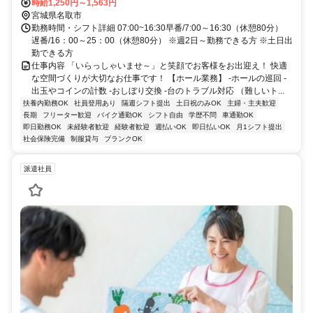
駅」より徒歩4分
時給1,250円～1,563円
宮城県名取市
勤務時間・シフト詳細 07:00~16:30早番/7:00～16:30（休憩80分）
遅番/16：00～25：00（休憩80分） ※週2日～勤務できる方 ※土日出
勤できる方
仕事内容 「いらっしゃいませ～」と笑顔でお客様をお出迎え！ 快適
な空間づくりが大切なお仕事です！ 【ホール業務】 -ホールの巡回 -
出玉やコインの計数 -おしぼり交換 -台のトラブル対応 （難しいト...
扶養内勤務OK
社員登用あり
隔週シフト提出
土日祝のみOK
主婦・主夫歓迎
長期
フリーター歓迎
バイク通勤OK
シフト自由
学歴不問
車通勤OK
即日勤務OK
未経験者歓迎
経験者歓迎
週払いOK
即日払いOK
月1シフト提出
社会保険完備
制服貸与
ブランクOK
派遣社員