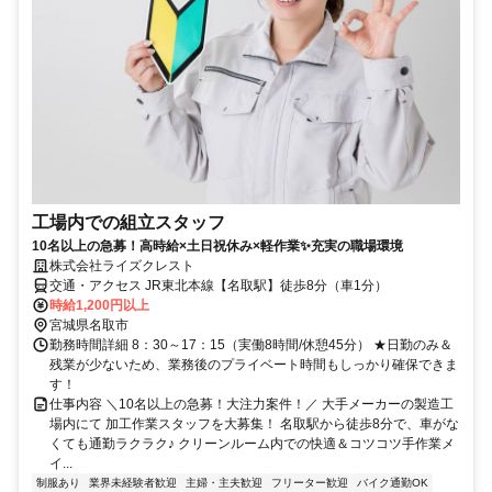
工場内での組立スタッフ
10名以上の急募！高時給×土日祝休み×軽作業✨充実の職場環境
株式会社ライズクレスト
交通・アクセス JR東北本線【名取駅】徒歩8分（車1分）
時給1,200円以上
宮城県名取市
勤務時間詳細 8：30～17：15（実働8時間/休憩45分） ★日勤のみ＆
残業が少ないため、業務後のプライベート時間もしっかり確保できま
す！
仕事内容 ＼10名以上の急募！大注力案件！／ 大手メーカーの製造工
場内にて 加工作業スタッフを大募集！ 名取駅から徒歩8分で、車がな
くても通勤ラクラク♪ クリーンルーム内での快適＆コツコツ手作業メ
イ...
制服あり
業界未経験者歓迎
主婦・主夫歓迎
フリーター歓迎
バイク通勤OK