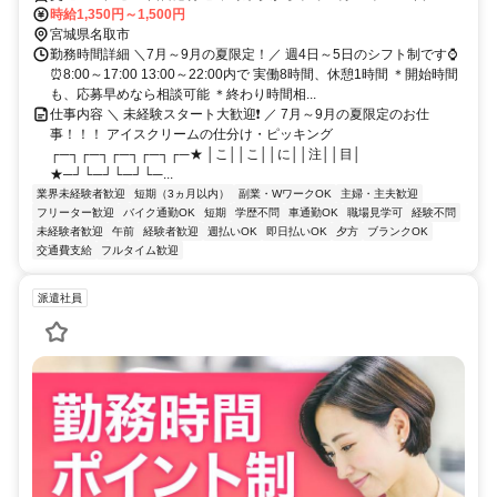
転車通勤OK ★交通費規定内支給
時給1,350円～1,500円
宮城県名取市
勤務時間詳細 ＼7月～9月の夏限定！／ 週4日～5日のシフト制です⌚
⏰8:00～17:00 13:00～22:00内で 実働8時間、休憩1時間 ＊開始時間
も、応募早めなら相談可能 ＊終わり時間相...
仕事内容 ＼ 未経験スタート大歓迎❗ ／ 7月～9月の夏限定のお仕
事！！！ アイスクリームの仕分け・ピッキング
┌─┐┌─┐┌─┐┌─┐┌─★ │こ││こ││に││注││目│
★─┘└─┘└─┘└─...
業界未経験者歓迎
短期（3ヵ月以内）
副業・WワークOK
主婦・主夫歓迎
フリーター歓迎
バイク通勤OK
短期
学歴不問
車通勤OK
職場見学可
経験不問
未経験者歓迎
午前
経験者歓迎
週払いOK
即日払いOK
夕方
ブランクOK
交通費支給
フルタイム歓迎
派遣社員