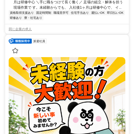
月は研修中心 ＼手に職をつけて長く働く／ 足場の組立・解体を担う
現場作業で す。未経験からでも、 入社後1ヶ月は研修中心で、 イ...
資格取得支援あり
固定時間制
職場見学可
住宅手当あり
週払いOK
即日払いOK
研修あり
寮・社宅あり
同じ企業の求人
派遣社員