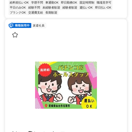
給料前払いOK
学歴不問
車通勤OK
即日勤務OK
固定時間制
職場見学可
平日のみOK
経験不問
未経験者歓迎
経験者歓迎
週払いOK
即日払いOK
ブランクOK
交通費支給
長期歓迎
派遣社員