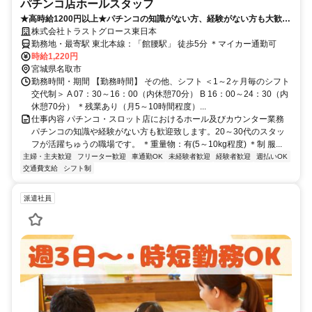
パチンコ店ホールスタッフ
★高時給1200円以上★パチンコの知識がない方、経験がない方も大歓
迎！20～30代のスタッフ活躍中♪
株式会社トラストグロース東日本
勤務地・最寄駅 東北本線：「館腰駅」 徒歩5分 ＊マイカー通勤可
時給1,220円
宮城県名取市
勤務時間・期間 【勤務時間】 その他、シフト ＜1～2ヶ月毎のシフト
交代制＞ A 07：30～16：00（内休憩70分） B 16：00～24：30（内
休憩70分） ＊残業あり（月5～10時間程度）...
仕事内容 パチンコ・スロット店におけるホール及びカウンター業務
パチンコの知識や経験がない方も歓迎致します。20～30代のスタッ
フが活躍ちゅうの職場です。 ＊重量物：有(5～10kg程度) ＊制 服...
主婦・主夫歓迎
フリーター歓迎
車通勤OK
未経験者歓迎
経験者歓迎
週払いOK
交通費支給
シフト制
派遣社員