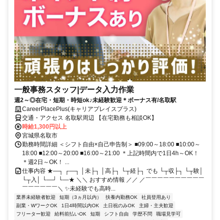
一般事務スタッフ|データ入力作業
週2～◎在宅・短期・時短ok♪未経験歓迎＊ボーナス有/名取駅
CareerPlacePlus(キャリアプレイスプラス)
交通・アクセス 名取駅周辺 【在宅勤務も相談OK】
時給1,300円以上
宮城県名取市
勤務時間詳細 ＜シフト自由×自己申告制＞ ■09:00～18:00 ■10:00～
18:00 ■12:00～20:00 ■16:00～21:00 ＊上記時間内で1日4h～OK！
＊週2日～OK！ ...
仕事内容 ★―┐ ┌―┐ │未├┐ │高├┐ └┬経├┐ でも └┬収├┐ └┬験│
└┬入│ └―┘ └―★ ＼＼ おすすめ情報 ／／ ／￣￣￣￣￣￣￣￣￣￣
￣￣￣￣￣￣＼ ✨未経験でも高時...
業界未経験者歓迎
短期（3ヵ月以内）
扶養内勤務OK
社員登用あり
副業・WワークOK
1日4時間以内OK
土日祝のみOK
主婦・主夫歓迎
フリーター歓迎
給料前払いOK
短期
シフト自由
学歴不問
職場見学可