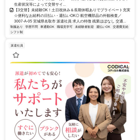
生産状況等によって交替サイ...
【3交替】未経験OK！土日祝休み＆長期休暇ありでプライベート充実
☆便利なお給料の日払い・週払いOK◎ 航空機部品の外観検査／
3007-A-05 宮城県名取市 派遣社員 求人の特徴 残業ほぼなし 交通...
制服あり
学歴不問
車通勤OK
職場見学可
未経験者歓迎
週払いOK
交通費支給
シフト制
派遣社員