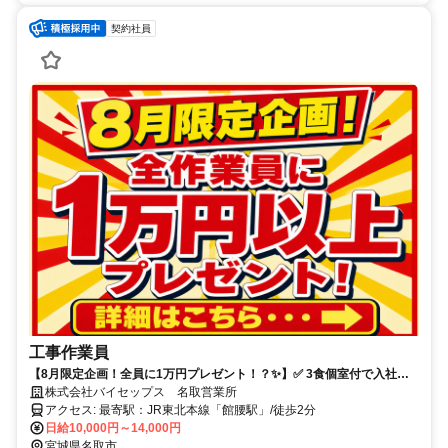
契約社員
工事作業員
【8月限定企画！全員に1万円プレゼント！？✨】✅ 3食個室付で入社祝
い金あり ✅ 新しい生活のサポート体制が充実✨
株式会社バイセップス 名取営業所
アクセス: 最寄駅：JR東北本線「館腰駅」/徒歩2分
日給10,000円～14,000円
宮城県名取市