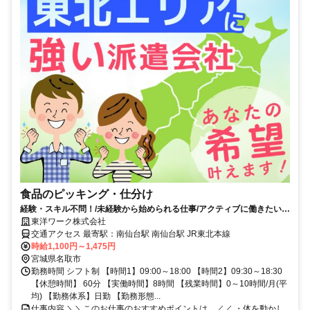
食品のピッキング・仕分け
経験・スキル不問！/未経験から始められる仕事/アクティブに働きたい方
にオススメ！日勤のみ！
東洋ワーク株式会社
交通アクセス 最寄駅：南仙台駅 南仙台駅 JR東北本線
時給1,100円～1,475円
宮城県名取市
勤務時間 シフト制 【時間1】09:00～18:00 【時間2】09:30～18:30
【休憩時間】 60分 【実働時間】8時間 【残業時間】0～10時間/月(平
均) 【勤務体系】日勤 【勤務形態...
仕事内容 ＼＼このお仕事のおすすめポイントは…／／ ・体を動かし