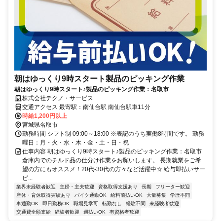
朝はゆっくり9時スタート製品のピッキング作業
朝はゆっくり9時スタート♪製品のピッキング作業：名取市
株式会社テクノ・サービス
交通アクセス 最寄駅：南仙台駅 南仙台駅車11分
時給1,200円以上
宮城県名取市
勤務時間 シフト制 09:00～18:00 ※表記のうち実働8時間です。 勤務
曜日：月・火・水・木・金・土・日・祝
仕事内容 朝はゆっくり9時スタート♪製品のピッキング作業：名取市
倉庫内でのチルド品の仕分け作業をお願いします。 長期就業をご希
望の方にもオススメ！20代-30代の方々など活躍中☆ 給与即払いサー
ビ...
業界未経験者歓迎
主婦・主夫歓迎
資格取得支援あり
長期
フリーター歓迎
産休・育休取得実績あり
バイク通勤OK
給料前払いOK
大量募集
学歴不問
車通勤OK
即日勤務OK
職場見学可
転勤なし
経験不問
未経験者歓迎
交通費全額支給
経験者歓迎
週払いOK
有資格者歓迎