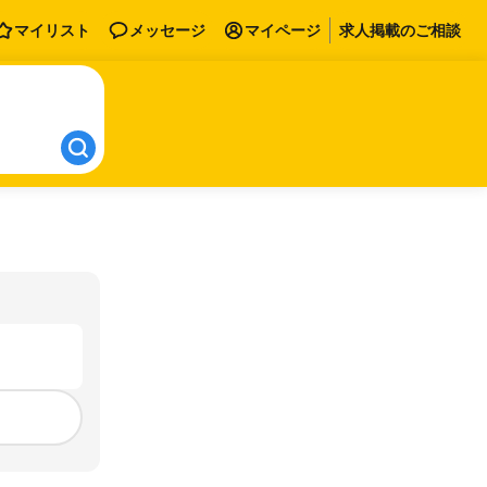
マイリスト
メッセージ
マイページ
求人掲載のご相談