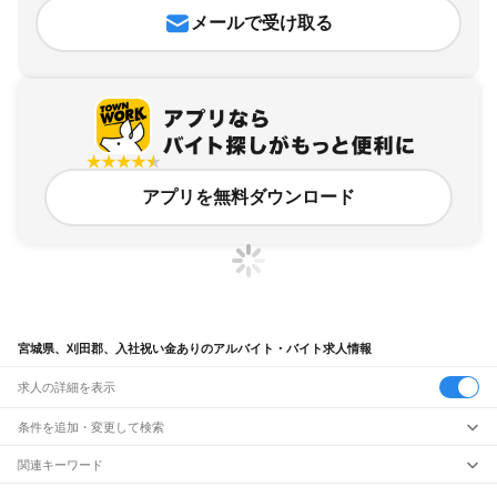
メールで受け取る
アプリを無料ダウンロード
宮城県、刈田郡、入社祝い金ありのアルバイト・バイト求人情報
求人の詳細を表示
条件を追加・変更して検索
市区町村を追加・変更
関連キーワード
完全在宅ワーク 全国
シール貼り 在宅
現在地周辺
ガチャガチャ
犬カフェ
宮城県