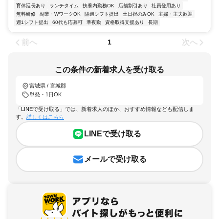
育休延長あり
ランチタイム
扶養内勤務OK
店舗割引あり
社員登用あり
無料研修
副業・WワークOK
隔週シフト提出
土日祝のみOK
主婦・主夫歓迎
週1シフト提出
60代も応募可
準夜勤
資格取得支援あり
長期
前へ
次へ
1
この条件の新着求人を受け取る
宮城県 / 宮城郡
単発・1日OK
「LINEで受け取る」では、新着求人のほか、おすすめ情報なども配信しま
す。
詳しくはこちら
LINEで受け取る
メールで受け取る