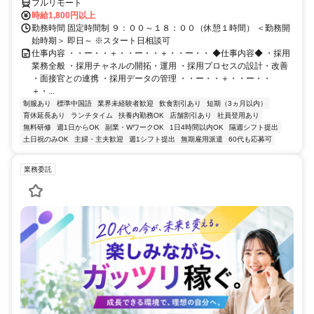
フルリモート
時給1,800円以上
勤務時間 固定時間制 ９：００～１８：００（休憩１時間） ＜勤務開
始時期＞ 即日～ ※スタート日相談可
仕事内容 ・・ー・・＋・・ー・・＋・・ー・・ ◆仕事内容◆ ・採用
業務全般 ・採用チャネルの開拓・運用 ・採用プロセスの設計・改善
・面接官との連携 ・採用データの管理 ・・ー・・＋・・ー・・
＋・...
制服あり
標準中国語
業界未経験者歓迎
飲食割引あり
短期（3ヵ月以内）
育休延長あり
ランチタイム
扶養内勤務OK
店舗割引あり
社員登用あり
無料研修
週1日からOK
副業・WワークOK
1日4時間以内OK
隔週シフト提出
土日祝のみOK
主婦・主夫歓迎
週1シフト提出
無期雇用派遣
60代も応募可
業務委託