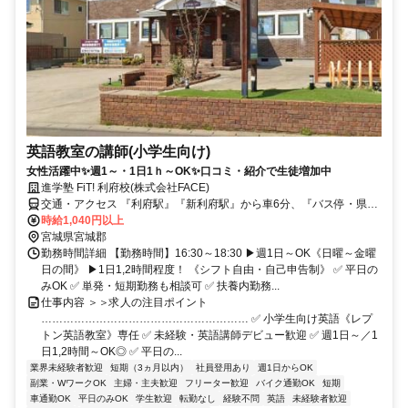
英語教室の講師(小学生向け)
女性活躍中✨週1～・1日1ｈ～OK✨口コミ・紹介で生徒増加中
進学塾 FiT! 利府校(株式会社FACE)
交通・アクセス 『利府駅』『新利府駅』から車6分、『バス停・県サ
ッカー場前』から徒歩1分★車・バイク通勤OK（駐車場完備）
時給1,040円以上
宮城県宮城郡
勤務時間詳細 【勤務時間】16:30～18:30 ▶週1日～OK《日曜～金曜
日の間》 ▶1日1,2時間程度！ 《シフト自由・自己申告制》 ✅ 平日の
みOK ✅ 単発・短期勤務も相談可 ✅ 扶養内勤務...
仕事内容 ＞＞求人の注目ポイント
………………………………………………… ✅ 小学生向け英語《レプ
トン英語教室》専任 ✅ 未経験・英語講師デビュー歓迎 ✅ 週1日～／1
日1,2時間～OK◎ ✅ 平日の...
業界未経験者歓迎
短期（3ヵ月以内）
社員登用あり
週1日からOK
副業・WワークOK
主婦・主夫歓迎
フリーター歓迎
バイク通勤OK
短期
車通勤OK
平日のみOK
学生歓迎
転勤なし
経験不問
英語
未経験者歓迎