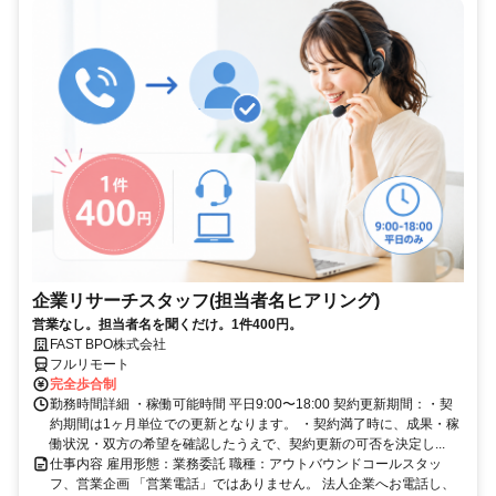
企業リサーチスタッフ(担当者名ヒアリング)
営業なし。担当者名を聞くだけ。1件400円。
FAST BPO株式会社
フルリモート
完全歩合制
勤務時間詳細 ・稼働可能時間 平日9:00〜18:00 契約更新期間：・契
約期間は1ヶ月単位での更新となります。 ・契約満了時に、成果・稼
働状況・双方の希望を確認したうえで、契約更新の可否を決定し...
仕事内容 雇用形態：業務委託 職種：アウトバウンドコールスタッ
フ、営業企画 「営業電話」ではありません。 法人企業へお電話し、