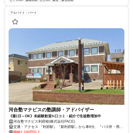
アルバイト・パート
河合塾マナビスの塾講師・アドバイザー
《週1日～OK》未経験歓迎✨口コミ・紹介で生徒数増加中
河合塾マナビス利府校(株式会社FACE)
交通・アクセス 『利府駅』『新利府駅』から車6分、『バス停・県サ
ッカー場前』から徒歩1分★車・バイク通勤OK（駐車場完備）
時給1,100円以上