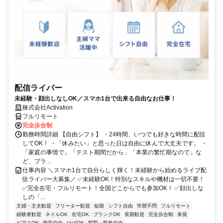
配信ライバー
未経験・顔出しなしOK／スマホ1台で出来る自由なお仕事！
株式会社Activation
フルリモート
完全歩合制
勤務時間詳細 【自由シフト】 ・24時間、いつでも好きな時間に配信
してOK！ ・「休みたい」と思った日は自由に休んで大丈夫です。 ・
「家庭の事情で」「テスト期間だから」「本業の繁忙期なので」な
ど、プラ...
仕事内容 ＼スマホ1台で自分らしく輝く！未経験から始めるライブ配
信ライバー大募集／ ✅未経験OK！特別なスキルや機材は一切不要！
✅完全在宅・フルリモート！全国どこからでも参加OK！ ✅顔出しな
しの「...
主婦・主夫歓迎
フリーター歓迎
短期
シフト自由
学歴不問
フルリモート
経験者歓迎
ネイルOK
在宅OK
ブランクOK
長期歓迎
完全歩合制
単発
ピアスOK
服装自由
ひげOK
髪型・髪色自由