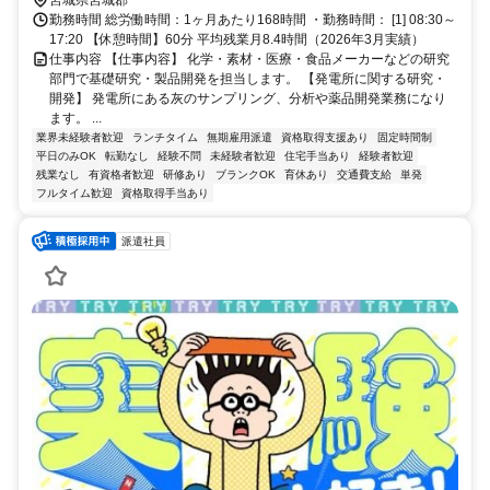
勤務時間 総労働時間：1ヶ月あたり168時間 ・勤務時間： [1] 08:30～
17:20 【休憩時間】60分 平均残業月8.4時間（2026年3月実績）
仕事内容 【仕事内容】 化学・素材・医療・食品メーカーなどの研究
部門で基礎研究・製品開発を担当します。 【発電所に関する研究・
開発】 発電所にある灰のサンプリング、分析や薬品開発業務になり
ます。 ...
業界未経験者歓迎
ランチタイム
無期雇用派遣
資格取得支援あり
固定時間制
平日のみOK
転勤なし
経験不問
未経験者歓迎
住宅手当あり
経験者歓迎
残業なし
有資格者歓迎
研修あり
ブランクOK
育休あり
交通費支給
単発
フルタイム歓迎
資格取得手当あり
派遣社員