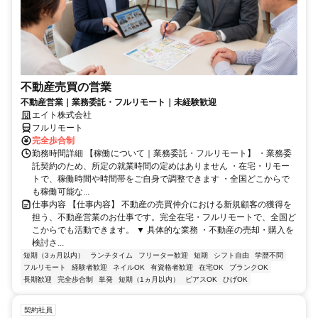
不動産売買の営業
不動産営業｜業務委託・フルリモート｜未経験歓迎
エイト株式会社
フルリモート
完全歩合制
勤務時間詳細 【稼働について｜業務委託・フルリモート】 ・業務委
託契約のため、所定の就業時間の定めはありません ・在宅・リモー
トで、稼働時間や時間帯をご自身で調整できます ・全国どこからで
も稼働可能な...
仕事内容 【仕事内容】 不動産の売買仲介における新規顧客の獲得を
担う、不動産営業のお仕事です。完全在宅・フルリモートで、全国ど
こからでも活動できます。 ▼ 具体的な業務 ・不動産の売却・購入を
検討さ...
短期（3ヵ月以内）
ランチタイム
フリーター歓迎
短期
シフト自由
学歴不問
フルリモート
経験者歓迎
ネイルOK
有資格者歓迎
在宅OK
ブランクOK
長期歓迎
完全歩合制
単発
短期（1ヵ月以内）
ピアスOK
ひげOK
契約社員