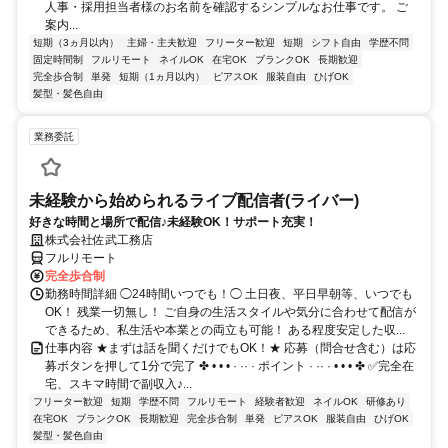
人事・採用担当者様のお名前を確認するシンプルなお仕事です。 ご
案内...
短期（3ヵ月以内）
主婦・主夫歓迎
フリーター歓迎
短期
シフト自由
学歴不問
固定時間制
フルリモート
ネイルOK
在宅OK
ブランクOK
長期歓迎
完全歩合制
単発
短期（1ヵ月以内）
ピアスOK
服装自由
ひげOK
髪型・髪色自由
業務委託
未経験から始められるライブ配信者(ライバー)
好きな時間と場所で配信♪未経験OK！サポート充実！
株式会社佐武工務店
フルリモート
完全歩合制
勤務時間詳細 ◯24時間いつでも！◯ 土日夜、平日早朝等、いつでも
OK！ 残業一切無し！ ご自身の生活スタイルや気分に合わせて配信が
できるため、私生活や本業との両立も可能！ ある程度安定した収...
仕事内容 ★まずは話を聞くだけでもOK！★ 応募（問合せ含む）は応
募ボタンを押して1分で完了 ✤ • • • · ·· · ポイント · ·· · • • • ✤ ✅完全在
宅、スキマ時間で副収入♪...
フリーター歓迎
短期
学歴不問
フルリモート
経験者歓迎
ネイルOK
研修あり
在宅OK
ブランクOK
長期歓迎
完全歩合制
単発
ピアスOK
服装自由
ひげOK
髪型・髪色自由