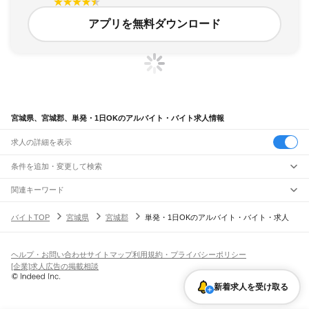
アプリを無料ダウンロード
宮城県、宮城郡、単発・1日OKのアルバイト・バイト求人情報
求人の詳細を表示
条件を追加・変更して検索
市区町村を追加・変更
関連キーワード
宮城県 単発・1日OK 1日
宮城県 単発・1日OK 週一
宮城県 単発・1日OK 土日
宮城県
駅を追加・変更
バイトTOP
宮城県
宮城郡
単発・1日OKのアルバイト・バイト・求人
宮城県 単発1日 ok
宮城県 仙台市 単発・1日OK 1日
宮城県
すべて
仙台市
すべて
職種を追加・変更
JR東北本線(黒磯～利府・盛岡)
青葉区
宮城野区
若林区
太白区
泉区
越河駅
白石駅
東白石駅
北白川駅
大河原駅
船岡駅
槻木駅
岩沼駅
館腰駅
名取駅
飲食・フードサービス
ヘルプ・お問い合わせ
サイトマップ
利用規約・プライバシーポリシー
石巻市
塩竈市
気仙沼市
白石市
名取市
角田市
多賀城市
岩沼市
登米市
栗原市
特徴を追加・変更
南仙台駅
太子堂駅
長町駅
仙台駅
東仙台駅
岩切駅
新利府駅
利府駅
陸前山王駅
飲食・フードサービス
すべて
[企業]求人広告の掲載相談
東松島市
大崎市
富谷市
刈田郡
柴田郡
伊具郡
亘理郡
宮城郡
黒川郡
加美郡
遠田郡
国府多賀城駅
塩釜駅
松島駅
愛宕駅
品井沼駅
鹿島台駅
松山町駅
小牛田駅
田尻駅
ホールスタッフ
キッチンスタッフ
皿洗い・洗い場
精肉・鮮魚加工
給食調理
人気
牡鹿郡
本吉郡
瀬峰駅
梅ケ沢駅
新田駅
石越駅
有壁駅
雇用形態を追加・変更
新着求人を受け取る
パン屋（ベーカリー）
フードカウンター販売員
バー（BAR）・バーテンダー
日払いOK
高校生歓迎
学生歓迎
深夜の仕事
髪型・髪色自由
ひげOK
ネイルOK
飲食店補助（開店・閉店準備）
飲食店（店長・マネージャー）
ピアスOK
アルバイト・パート
履歴書不要
オープニングスタッフ
留学生・外国人活躍中
ドラゴンレール大船渡線
都道府県を変更