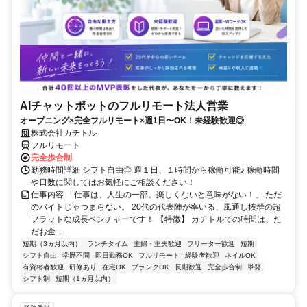
AIチャットボットのフルリモート法人営業
オープニング×完全フルリモート×週1日〜OK！未経験歓迎◎
株式会社カチトル
フルリモート
完全歩合制
勤務時間詳細 シフト自由◎ 週１日、１時間から稼働可能♪ 稼働時間
や日数に関してはお気軽にご相談ください！
仕事内容 「仕事は、人生の一部。楽しくないと意味がない！」 ただ
のバイトじゃつまらない。 20代の代表陣が率いる、風通し抜群の超
フラットな成長ベンチャーです！ 【特徴】 カチトルでの時間は、た
だお金...
短期（3ヵ月以内）
ランチタイム
主婦・主夫歓迎
フリーター歓迎
短期
シフト自由
学歴不問
即日勤務OK
フルリモート
経験者歓迎
ネイルOK
有資格者歓迎
研修あり
在宅OK
ブランクOK
長期歓迎
完全歩合制
単発
シフト制
短期（1ヵ月以内）