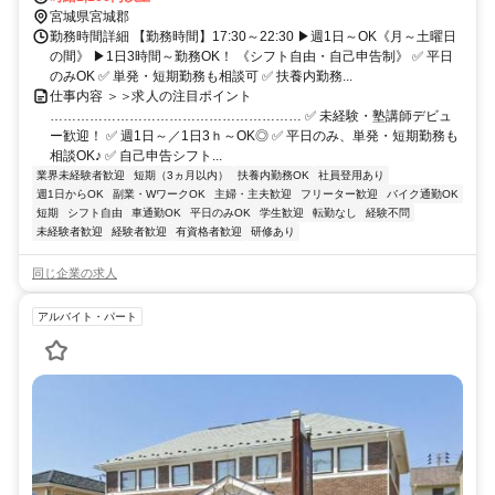
宮城県宮城郡
勤務時間詳細 【勤務時間】17:30～22:30 ▶週1日～OK《月～土曜日
の間》 ▶1日3時間～勤務OK！ 《シフト自由・自己申告制》 ✅ 平日
のみOK ✅ 単発・短期勤務も相談可 ✅ 扶養内勤務...
仕事内容 ＞＞求人の注目ポイント
………………………………………………… ✅ 未経験・塾講師デビュ
ー歓迎！ ✅ 週1日～／1日3ｈ～OK◎ ✅ 平日のみ、単発・短期勤務も
相談OK♪ ✅ 自己申告シフト...
業界未経験者歓迎
短期（3ヵ月以内）
扶養内勤務OK
社員登用あり
週1日からOK
副業・WワークOK
主婦・主夫歓迎
フリーター歓迎
バイク通勤OK
短期
シフト自由
車通勤OK
平日のみOK
学生歓迎
転勤なし
経験不問
未経験者歓迎
経験者歓迎
有資格者歓迎
研修あり
同じ企業の求人
アルバイト・パート