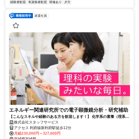
経験者歓迎
有資格者歓迎
研修あり
夕方
派遣社員
エネルギー関連研究所での電子顕微鏡分析・研究補助
【こんなスキルや経験のある方を歓迎します！】 化学系の素養（理系大
卒、工業高校卒の方）
株式会社スタッフサービス
アクセス 利府線新利府駅徒歩12分
月給230,000円～327,600円
宮城県宮城郡