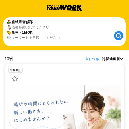
宮城県
宮城郡
職種を選択してください
単発・1日OK
キーワードを選択してください
12件
条件保存
関連度順
業務委託