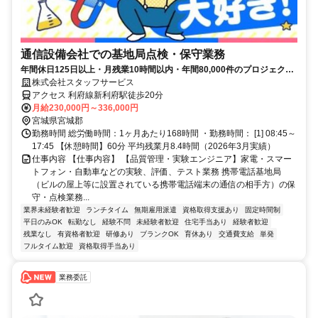
通信設備会社での基地局点検・保守業務
年間休日125日以上・月残業10時間以内・年間80,000件のプロジェクト
（2023年度実績）
株式会社スタッフサービス
アクセス 利府線新利府駅徒歩20分
月給230,000円～336,000円
宮城県宮城郡
勤務時間 総労働時間：1ヶ月あたり168時間 ・勤務時間： [1] 08:45～
17:45 【休憩時間】60分 平均残業月8.4時間（2026年3月実績）
仕事内容 【仕事内容】 【品質管理・実験エンジニア】家電・スマー
トフォン・自動車などの実験、評価、テスト業務 携帯電話基地局
（ビルの屋上等に設置されている携帯電話端末の通信の相手方）の保
守・点検業務...
業界未経験者歓迎
ランチタイム
無期雇用派遣
資格取得支援あり
固定時間制
平日のみOK
転勤なし
経験不問
未経験者歓迎
住宅手当あり
経験者歓迎
残業なし
有資格者歓迎
研修あり
ブランクOK
育休あり
交通費支給
単発
フルタイム歓迎
資格取得手当あり
業務委託