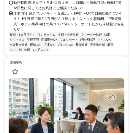
勤務時間詳細 シフト自由◎ 週１日、１時間から稼働可能♪ 稼働時間
や日数に関してはお気軽にご相談ください！
仕事内容 完全フルリモート＆週1日・1時間〜OKで自由な働き方が叶
う！ 1件獲得で毎月1万円が入り続ける「ストック型報酬」で安定収
入✨ ホテル業界向けの高コスパAIチャットボットだから未経験でも売
りや...
短期（3ヵ月以内）
ランチタイム
主婦・主夫歓迎
フリーター歓迎
短期
シフト自由
学歴不問
即日勤務OK
フルリモート
経験者歓迎
ネイルOK
有資格者歓迎
研修あり
在宅OK
ブランクOK
長期歓迎
完全歩合制
単発
シフト制
短期（1ヵ月以内）
業務委託