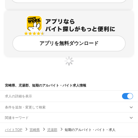
アプリを無料ダウンロード
宮崎県、児湯郡、短期のアルバイト・バイト求人情報
求人の詳細を表示
条件を追加・変更して検索
市区町村を追加・変更
関連キーワード
宮崎県児湯郡 短期アルバイト
宮崎県 児湯郡 3ヶ月以内の短期 アルバイト短期
宮崎県
駅を追加・変更
バイトTOP
宮崎県
児湯郡
短期のアルバイト・バイト・求人
宮崎県 宮崎市 短期ok
宮崎県 短期 トランス
宮崎県 児湯郡 土日休み
宮崎県
すべて
宮崎市
都城市
延岡市
日南市
小林市
日向市
串間市
西都市
えびの市
清武町