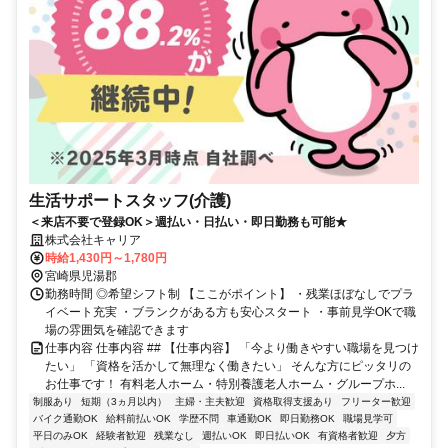
生活サポートスタッフ(介護)
＜来店不要で登録OK＞週払い・日払い・即日勤務も可能★
株式会社キャリア
時給1,430円～1,780円
宮崎県児湯郡
勤務時間 ◎希望シフト制 【ここがポイント】 ・残業ほぼなしでプラ
イベート充実 ・ブランクがある方も安心スタート ・事前見学OKで職
場の雰囲気を確認できます
仕事内容 仕事内容 ## 【仕事内容】 「今より働きやすい職場を見つけ
たい」 「資格を活かして無理なく働きたい」 そんな方にピッタリの
お仕事です！ 有料老人ホーム・特別養護老人ホーム・グループホ...
制服あり
短期（3ヵ月以内）
主婦・主夫歓迎
資格取得支援あり
フリーター歓迎
バイク通勤OK
給料前払いOK
学歴不問
車通勤OK
即日勤務OK
職場見学可
平日のみOK
経験者歓迎
残業なし
週払いOK
即日払いOK
有資格者歓迎
夕方