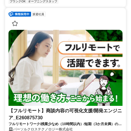
ブランクOK
オープニングスタッフ
派遣社員
【フルリモート】商談内容の可視化支援/開発エンジニ
ア_E260875730
フルリモートワーク/残業少なめ（10時間以内）/短期（3か月未満）のお
仕事/大手SI企業勤務/今までのご経験を活かして、更なるキャリアアップ
パーソルクロステクノロジー株式会社