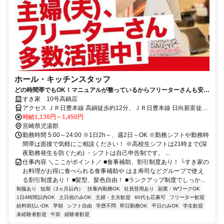
ホール・キッチンスタッフ
どの時間帯でもOK！マニュアルが整っているからフリーターさんも安心
です♪
すき家 10号高鍋店
アクセス ＪＲ日豊本線 高鍋徒歩約12分、ＪＲ日豊本線 日向新富徒歩
約74分、ＪＲ日豊本線 川南徒歩約120分 高鍋駅徒歩13分
時給1,130円～1,450円
宮崎県児湯郡
勤務時間 5:00～24:00 ※1日2h～、週2日～OK ※勤務シフトや勤務時
間帯は面接で気軽にご相談ください！ ※高校生シフトは21時まで(深
夜勤務発生を防ぐため) ・シフトは自己申告制です。 ...
仕事内容 ＼ここがポイント／ ■食事補助、割引制度あり！ └すき家の
お料理がお得に食べられる食事補助や はま寿司などグループで使え
る割引制度あり！ ■髪型、髪色自由！ ■ランクアップ制度でしっか...
制服あり
短期（3ヵ月以内）
扶養内勤務OK
社員登用あり
副業・WワークOK
1日4時間以内OK
土日祝のみOK
主婦・主夫歓迎
60代も応募可
フリーター歓迎
給料前払いOK
早朝
シフト自由
学歴不問
即日勤務OK
平日のみOK
学生歓迎
未経験者歓迎
午前
経験者歓迎