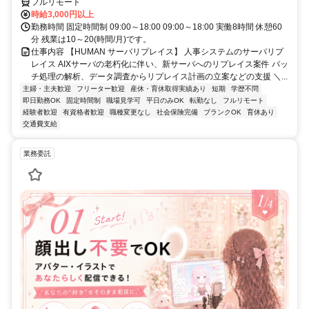
フルリモート
時給3,000円以上
勤務時間 固定時間制 09:00～18:00 09:00～18:00 実働8時間 休憩60
分 残業は10～20(時間/月)です。
仕事内容 【HUMAN サーバリプレイス】 人事システムのサーバリプ
レイス AIXサーバの老朽化に伴い、新サーバへのリプレイス案件 バッ
チ処理の解析、データ調査からリプレイス計画の立案などの支援 ＼...
主婦・主夫歓迎
フリーター歓迎
産休・育休取得実績あり
短期
学歴不問
即日勤務OK
固定時間制
職場見学可
平日のみOK
転勤なし
フルリモート
経験者歓迎
有資格者歓迎
職種変更なし
社会保険完備
ブランクOK
育休あり
交通費支給
業務委託