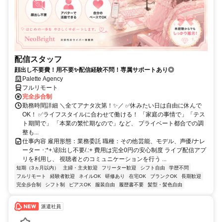
配信スタッフ
顔出し不要費！用不要✨配信経験不問！専属サポートあり◎
Palette Agency
フルリモート
完全歩合制
勤務時間詳細 ＼全てアナタ次第！✨／ ✅休みたい日は自由に休んで
OK！ ✅ライフスタイルに合わせて働ける！ 「家庭の事情で」「テス
ト期間で」 「本業の繁忙期なので」など、 プライベート都合での調
整も...
仕事内容 雇用形態：業務委託 職種：その他芸能、モデル、声優/ナレ
ーター ･:*+.\顔出し不要/.:+ 費用は完全0円の安心制度 ライブ配信アプ
リを利用し、 視聴者とのコミュニケーションを行う ...
短期（3ヵ月以内）
主婦・主夫歓迎
フリーター歓迎
シフト自由
学歴不問
フルリモート
経験者歓迎
ネイルOK
研修あり
在宅OK
ブランクOK
長期歓迎
完全歩合制
シフト制
ピアスOK
服装自由
履歴書不要
髪型・髪色自由
派遣社員