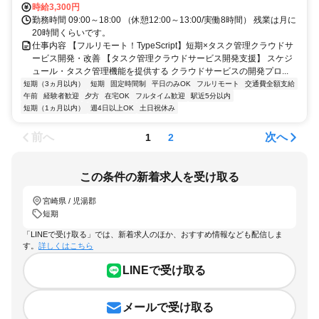
時給3,300円
勤務時間 09:00～18:00 （休憩12:00～13:00/実働8時間） 残業は月に
20時間くらいです。
仕事内容 【フルリモート！TypeScript】短期×タスク管理クラウドサ
ービス開発・改善 【タスク管理クラウドサービス開発支援】 スケジ
ュール・タスク管理機能を提供する クラウドサービスの開発プロ...
短期（3ヵ月以内）
短期
固定時間制
平日のみOK
フルリモート
交通費全額支給
午前
経験者歓迎
夕方
在宅OK
フルタイム歓迎
駅近5分以内
短期（1ヵ月以内）
週4日以上OK
土日祝休み
前へ
次へ
1
2
この条件の新着求人を受け取る
宮崎県 / 児湯郡
短期
「LINEで受け取る」では、新着求人のほか、おすすめ情報なども配信しま
す。
詳しくはこちら
LINEで受け取る
メールで受け取る