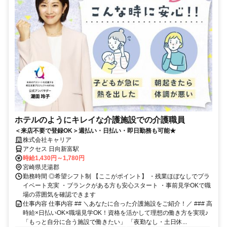
ホテルのようにキレイな介護施設での介護職員
＜来店不要で登録OK＞週払い・日払い・即日勤務も可能★
株式会社キャリア
アクセス 日向新富駅
時給1,430円～1,780円
宮崎県児湯郡
勤務時間 ◎希望シフト制 【ここがポイント】 ・残業ほぼなしでプラ
イベート充実 ・ブランクがある方も安心スタート ・事前見学OKで職
場の雰囲気を確認できます
仕事内容 仕事内容 ## ＼あなたに合った介護施設をご紹介！／ ### 高
時給×日払いOK×職場見学OK！資格を活かして理想の働き方を実現♪
「もっと自分に合う施設で働きたい」 「夜勤なし・土日休...