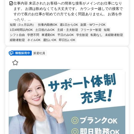
仕事内容 来店されたお客様への簡単な接客がメインのお仕事になり
ます。 お酒は飲めなくても大丈夫です。 カウンター越しでの接客で
すので夜のお仕事が初めての方でも全く問題ありません。 お酒を作
ったり、...
短期（3ヵ月以内）
扶養内勤務OK
週1日からOK
副業・WワークOK
1日4時間以内OK
土日祝のみOK
主婦・主夫歓迎
フリーター歓迎
短期
シフト自由
学歴不問
車通勤OK
平日のみOK
学生歓迎
転勤なし
未経験者歓迎
経験者歓迎
ネイルOK
週払いOK
即日払いOK
派遣社員