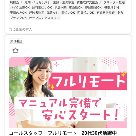
制服あり
短期（3ヵ月以内）
主婦・主夫歓迎
資格取得支援あり
フリーター歓迎
バイク通勤OK
給料前払いOK
学歴不問
車通勤OK
即日勤務OK
職場見学可
平日のみOK
経験者歓迎
残業なし
週払いOK
即日払いOK
有資格者歓迎
夕方
ブランクOK
オープニングスタッフ
同じ企業の求人
業務委託
コールスタッフ フルリモート 20代30代活躍中