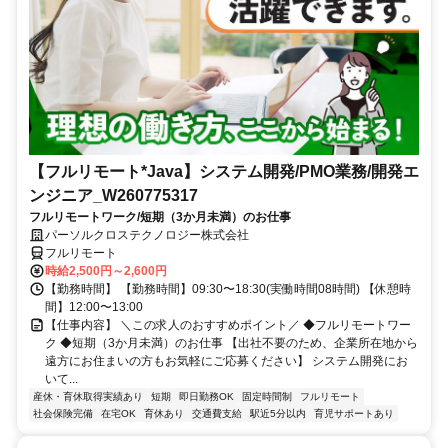
【フルリモート*Java】システム開発/PMO業務/開発エ
ンジニア_W260775317
フルリモートワーク/短期（3か月未満）のお仕事
パーソルクロステクノロジー株式会社
フルリモート
時給2,500円～2,600円
【勤務時間】 【勤務時間】09:30〜18:30(実働時間08時間) 【休憩時
間】12:00〜13:00
【仕事内容】 ＼この求人のおすすめポイント／ ◆フルリモートワー
ク ◆短期（3か月未満）のお仕事 【出社不要のため、企業所在地から
遠方にお住まいの方もお気軽にご応募ください】 システム開発にお
いて...
産休・育休取得実績あり
短期
即日勤務OK
固定時間制
フルリモート
社会保険完備
在宅OK
育休あり
交通費支給
駅近5分以内
育児サポートあり