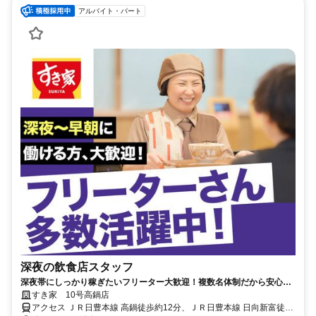
アルバイト・パート
深夜の飲食店スタッフ
深夜帯にしっかり稼ぎたいフリーター大歓迎！複数名体制だから安心し
て働ける◎
すき家 10号高鍋店
アクセス ＪＲ日豊本線 高鍋徒歩約12分、ＪＲ日豊本線 日向新富徒歩