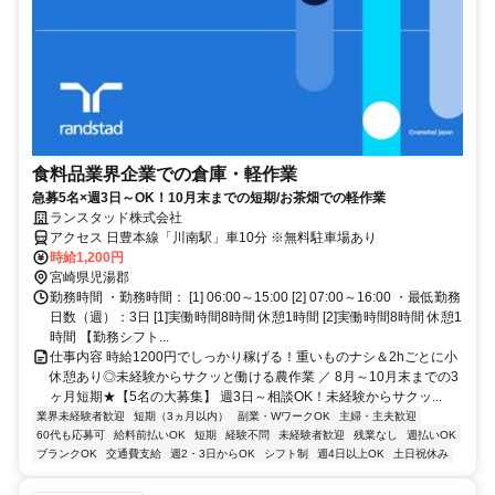
食料品業界企業での倉庫・軽作業
急募5名×週3日～OK！10月末までの短期/お茶畑での軽作業
ランスタッド株式会社
アクセス 日豊本線「川南駅」車10分 ※無料駐車場あり
時給1,200円
宮崎県児湯郡
勤務時間 ・勤務時間： [1] 06:00～15:00 [2] 07:00～16:00 ・最低勤務
日数（週）：3日 [1]実働時間8時間 休憩1時間 [2]実働時間8時間 休憩1
時間 【勤務シフト...
仕事内容 時給1200円でしっかり稼げる！重いものナシ＆2hごとに小
休憩あり◎未経験からサクッと働ける農作業 ／ 8月～10月末までの3
ヶ月短期★【5名の大募集】 週3日～相談OK！未経験からサクッ...
業界未経験者歓迎
短期（3ヵ月以内）
副業・WワークOK
主婦・主夫歓迎
60代も応募可
給料前払いOK
短期
経験不問
未経験者歓迎
残業なし
週払いOK
ブランクOK
交通費支給
週2・3日からOK
シフト制
週4日以上OK
土日祝休み