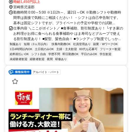
約74分、ＪＲ日豊本線 川南徒歩約120分 高鍋駅徒歩13分
時給1,450円以上
宮崎県児湯郡
勤務時間 0:00～5:00 ※1日2h～、週2日～OK ※勤務シフトや勤務時
間帯は面接で気軽にご相談ください！ ・シフトは自己申告制です。
基本は固定シフトですが、プライベートの予定や学校での試験...
仕事内容 ＼ここがポイント／ ■食事補助、割引制度あり！ └すき家の
お料理がお得に食べられる食事補助や はま寿司などグループで使え
る割引制度あり！ ■髪型、髪色自由！ ■ランクアップ制度でしっか...
制服あり
短期（3ヵ月以内）
扶養内勤務OK
社員登用あり
副業・WワークOK
1日4時間以内OK
土日祝のみOK
主婦・主夫歓迎
60代も応募可
フリーター歓迎
給料前払いOK
シフト自由
学歴不問
即日勤務OK
平日のみOK
学生歓迎
未経験者歓迎
経験者歓迎
夜間
研修あり
アルバイト・パート