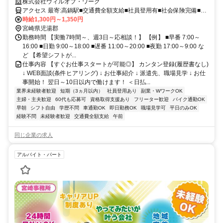
げる★介護デビュー応援！
株式会社ウィルオブ・ワーク
アクセス 最寄:高鍋駅■交通費全額支給■社員登用有■社会保険完備■履
歴書不要
時給1,300円～1,350円
宮崎県児湯郡
勤務時間 【実働7時間～、週3日～応相談！】 【例】 ■早番 7:00～
16:00 ■日勤 9:00～18:00 ■遅番 11:00～20:00 ■夜勤 17:00～9:00 な
ど 【希望シフトが...
仕事内容 【すぐお仕事スタートが可能◎】 カンタン登録(履歴書なし)
↓ WEB面談(条件ヒアリング) ↓ お仕事紹介 ↓ 派遣先、職場見学 ↓ お仕
事開始！ 翌日～10日以内で働けます！ ＜日払...
業界未経験者歓迎
短期（3ヵ月以内）
社員登用あり
副業・WワークOK
主婦・主夫歓迎
60代も応募可
資格取得支援あり
フリーター歓迎
バイク通勤OK
早朝
シフト自由
学歴不問
車通勤OK
即日勤務OK
職場見学可
平日のみOK
経験不問
未経験者歓迎
交通費全額支給
午前
同じ企業の求人
アルバイト・パート