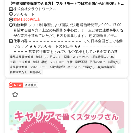
【中長期前提稼働できる方】 フルリモートで日本全国から応募OK♪ 月稼
働80時間で安定収入！
株式会社クラウドワークス
フルリモート
時給1,900円以上
勤務時間 シフト制 希望により面談で決定 稼働時間帯／9:00～17:00
希望する働き方／上記の時間帯を中心に、チームと密に連携を取りな
がら業務を進めていただける方を募集します。 想定稼働量／平...
仕事内容 ＝＝＝＝＝＝＝＝＝＝＝＝＝＝＝ ＼＼ 日本全国どこでも働
ける ／／ ★★ フルリモートのお仕事 ★★ ＝＝＝＝＝＝＝＝＝＝＝
＝＝＝＝ 営業代行事業をされている企業様をしている企業での営...
業界未経験者歓迎
短期（3ヵ月以内）
副業・WワークOK
1日4時間以内OK
主婦・主夫歓迎
短期
早朝
シフト自由
午後
学歴不問
平日のみOK
転勤なし
未経験者歓迎
フルリモート
経験者歓迎
ネイルOK
残業なし
有資格者歓迎
職種変更なし
研修あり
派遣社員