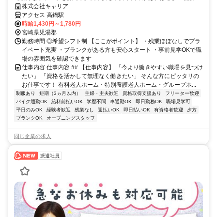
ださい！★自由なライフスタイル◎残業なし
株式会社キャリア
アクセス 高鍋駅
時給1,430円～1,780円
宮崎県児湯郡
勤務時間 ◎希望シフト制 【ここがポイント】 ・残業ほぼなしでプラ
イベート充実 ・ブランクがある方も安心スタート ・事前見学OKで職
場の雰囲気を確認できます
仕事内容 仕事内容 ## 【仕事内容】 「今より働きやすい職場を見つけ
たい」 「資格を活かして無理なく働きたい」 そんな方にピッタリの
お仕事です！ 有料老人ホーム・特別養護老人ホーム・グループホ...
制服あり
短期（3ヵ月以内）
主婦・主夫歓迎
資格取得支援あり
フリーター歓迎
バイク通勤OK
給料前払いOK
学歴不問
車通勤OK
即日勤務OK
職場見学可
平日のみOK
経験者歓迎
残業なし
週払いOK
即日払いOK
有資格者歓迎
夕方
ブランクOK
オープニングスタッフ
同じ企業の求人
派遣社員