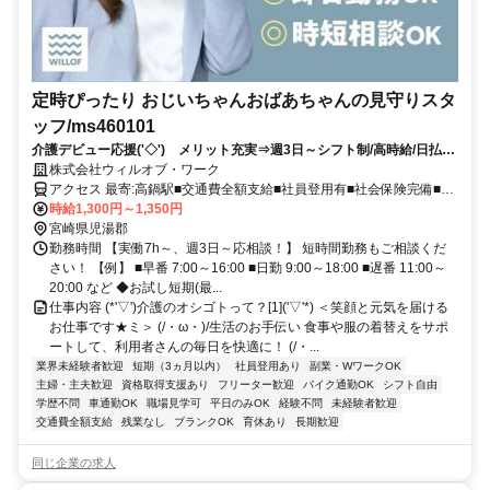
定時ぴったり おじいちゃんおばあちゃんの見守りスタ
ッフ/ms460101
介護デビュー応援('◇')ゞメリット充実⇒週3日～シフト制/高時給/日払い
あり/即日勤務/履歴書不要
株式会社ウィルオブ・ワーク
アクセス 最寄:高鍋駅■交通費全額支給■社員登用有■社会保険完備■履
歴書不要
時給1,300円～1,350円
宮崎県児湯郡
勤務時間 【実働7h～、週3日～応相談！】 短時間勤務もご相談くだ
さい！ 【例】 ■早番 7:00～16:00 ■日勤 9:00～18:00 ■遅番 11:00～
20:00 など ◆お試し短期(最...
仕事内容 (*'▽')介護のオシゴトって？[1]('▽'*) ＜笑顔と元気を届ける
お仕事です★ミ＞ (/・ω・)/生活のお手伝い 食事や服の着替えをサポ
ートして、利用者さんの毎日を快適に！ (/・...
業界未経験者歓迎
短期（3ヵ月以内）
社員登用あり
副業・WワークOK
主婦・主夫歓迎
資格取得支援あり
フリーター歓迎
バイク通勤OK
シフト自由
学歴不問
車通勤OK
職場見学可
平日のみOK
経験不問
未経験者歓迎
交通費全額支給
残業なし
ブランクOK
育休あり
長期歓迎
同じ企業の求人