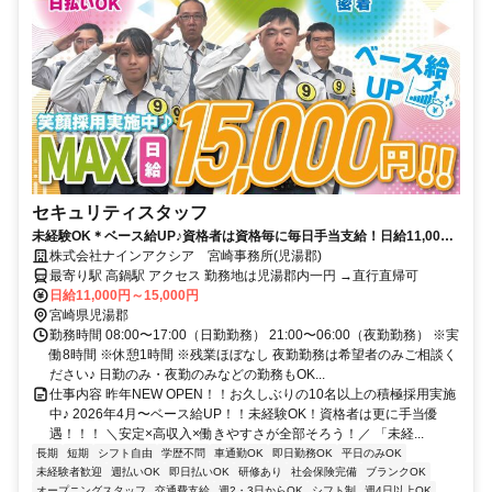
セキュリティスタッフ
未経験OK＊ベース給UP♪資格者は資格毎に毎日手当支給！日給11,000
円〜24時間日払いOK！月収28万円以上可！
株式会社ナインアクシア 宮崎事務所(児湯郡)
最寄り駅 高鍋駅 アクセス 勤務地は児湯郡内一円 →直行直帰可
日給11,000円～15,000円
宮崎県児湯郡
勤務時間 08:00〜17:00（日勤勤務） 21:00〜06:00（夜勤勤務） ※実
働8時間 ※休憩1時間 ※残業ほぼなし 夜勤勤務は希望者のみご相談く
ださい♪ 日勤のみ・夜勤のみなどの勤務もOK...
仕事内容 昨年NEW OPEN！！お久しぶりの10名以上の積極採用実施
中♪ 2026年4月〜ベース給UP！！未経験OK！資格者は更に手当優
遇！！！ ＼安定×高収入×働きやすさが全部そろう！／ 「未経...
長期
短期
シフト自由
学歴不問
車通勤OK
即日勤務OK
平日のみOK
未経験者歓迎
週払いOK
即日払いOK
研修あり
社会保険完備
ブランクOK
オープニングスタッフ
交通費支給
週2・3日からOK
シフト制
週4日以上OK