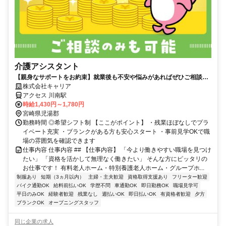
介護アシスタント
【親身なサポートをお約束】就業後も不安や悩みがあればぜひご相談く
ださい！★自由なライフスタイル◎残業なし
株式会社キャリア
アクセス 川南駅
時給1,430円～1,780円
宮崎県児湯郡
勤務時間 ◎希望シフト制 【ここがポイント】 ・残業ほぼなしでプラ
イベート充実 ・ブランクがある方も安心スタート ・事前見学OKで職
場の雰囲気を確認できます
仕事内容 仕事内容 ## 【仕事内容】 「今より働きやすい職場を見つけ
たい」 「資格を活かして無理なく働きたい」 そんな方にピッタリの
お仕事です！ 有料老人ホーム・特別養護老人ホーム・グループホ...
制服あり
短期（3ヵ月以内）
主婦・主夫歓迎
資格取得支援あり
フリーター歓迎
バイク通勤OK
給料前払いOK
学歴不問
車通勤OK
即日勤務OK
職場見学可
平日のみOK
経験者歓迎
残業なし
週払いOK
即日払いOK
有資格者歓迎
夕方
ブランクOK
オープニングスタッフ
同じ企業の求人