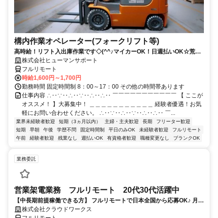
構内作業オペレーター(フォークリフト等)
高時給！リフト入出庫作業です◇(^^♪マイカーOK！日週払いOK☆荒本
駅★【シゴト№0619】
株式会社ヒューマンサポート
フルリモート
時給1,600円～1,700円
勤務時間 固定時間制 8：00～17：00 その他の時間帯あります
仕事内容 ∴‥∵‥∴‥∵‥∴‥∴‥ ￣￣￣￣￣￣￣￣￣￣￣ 【 ここが
オススメ！ 】大募集中！ ＿＿＿＿＿＿＿＿＿＿＿ 経験者優遇！お気
軽にお問い合わせください。 ∴‥∵‥∴‥∵‥∴‥∴‥ ￣...
業界未経験者歓迎
短期（3ヵ月以内）
主婦・主夫歓迎
長期
フリーター歓迎
短期
早朝
午後
学歴不問
固定時間制
平日のみOK
未経験者歓迎
フルリモート
午前
経験者歓迎
残業なし
週払いOK
有資格者歓迎
職種変更なし
ブランクOK
業務委託
営業架電業務 フルリモート 20代30代活躍中
【中長期前提稼働できる方】 フルリモートで日本全国から応募OK♪ 月稼
働40時間で安定収入！
株式会社クラウドワークス
フルリモート