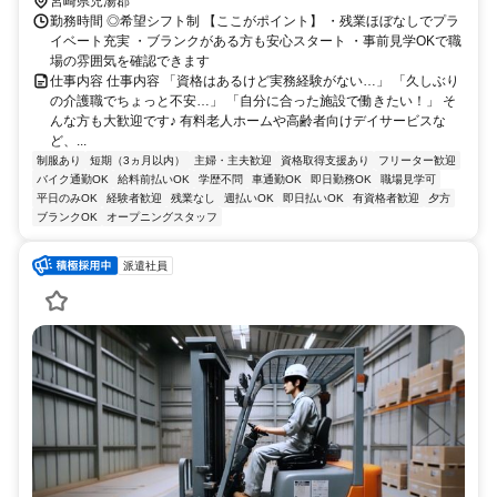
宮崎県児湯郡
勤務時間 ◎希望シフト制 【ここがポイント】 ・残業ほぼなしでプラ
イベート充実 ・ブランクがある方も安心スタート ・事前見学OKで職
場の雰囲気を確認できます
仕事内容 仕事内容 「資格はあるけど実務経験がない…」 「久しぶり
の介護職でちょっと不安…」 「自分に合った施設で働きたい！」 そ
んな方も大歓迎です♪ 有料老人ホームや高齢者向けデイサービスな
ど、...
制服あり
短期（3ヵ月以内）
主婦・主夫歓迎
資格取得支援あり
フリーター歓迎
バイク通勤OK
給料前払いOK
学歴不問
車通勤OK
即日勤務OK
職場見学可
平日のみOK
経験者歓迎
残業なし
週払いOK
即日払いOK
有資格者歓迎
夕方
ブランクOK
オープニングスタッフ
派遣社員