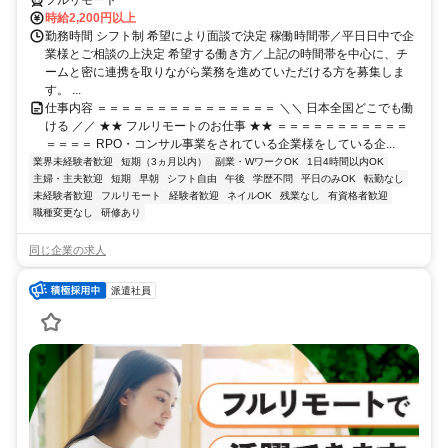
時給2,200円以上
勤務時間 シフト制 希望により面談で決定 稼働時間帯／平日日中で企
業様とご相談の上決定 希望する働き方／上記の時間帯を中心に、チ
ームと密に連携を取りながら業務を進めていただける方を募集しま
す。 ...
仕事内容 ＝＝＝＝＝＝＝＝＝＝＝＝＝＝＝ ＼＼ 日本全国どこでも働
ける ／／ ★★ フルリモートのお仕事 ★★ ＝＝＝＝＝＝＝＝＝＝＝
＝＝＝＝ RPO・コンサル事業をされている企業様をしている企...
業界未経験者歓迎
短期（3ヵ月以内）
副業・WワークOK
1日4時間以内OK
主婦・主夫歓迎
短期
早朝
シフト自由
午後
学歴不問
平日のみOK
転勤なし
未経験者歓迎
フルリモート
経験者歓迎
ネイルOK
残業なし
有資格者歓迎
職種変更なし
研修あり
同じ企業の求人
派遣社員