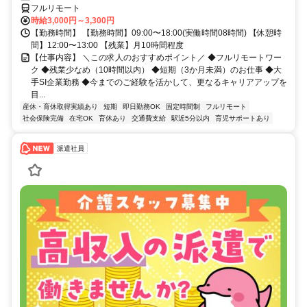
を目指せます
フルリモート
時給3,000円～3,300円
【勤務時間】 【勤務時間】09:00〜18:00(実働時間08時間) 【休憩時
間】12:00〜13:00 【残業】月10時間程度
【仕事内容】 ＼この求人のおすすめポイント／ ◆フルリモートワー
ク ◆残業少なめ（10時間以内） ◆短期（3か月未満）のお仕事 ◆大
手SI企業勤務 ◆今までのご経験を活かして、更なるキャリアアップを
目...
産休・育休取得実績あり
短期
即日勤務OK
固定時間制
フルリモート
社会保険完備
在宅OK
育休あり
交通費支給
駅近5分以内
育児サポートあり
派遣社員