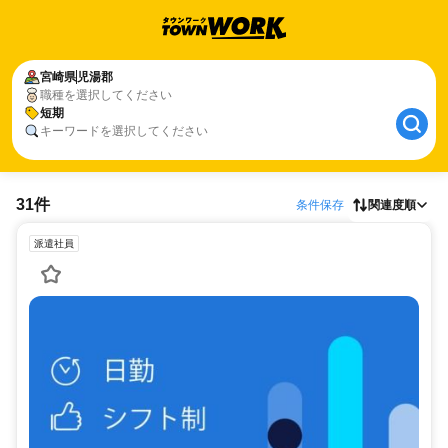
宮崎県
児湯郡
職種を選択してください
短期
キーワードを選択してください
31件
条件保存
関連度順
派遣社員